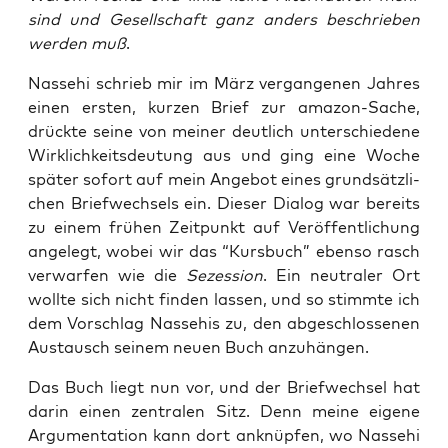
sind und Gesell­schaft ganz anders beschrie­ben
wer­den muß
.
Nas­sehi schrieb mir im März ver­gan­ge­nen Jah­res
einen ers­ten, kur­zen Brief zur ama­zon-Sache,
drück­te sei­ne von mei­ner deut­lich unter­schie­de­ne
Wirk­lich­keits­deu­tung aus und ging eine Woche
spä­ter sofort auf mein Ange­bot eines grund­sätz­li­
chen Brief­wech­sels ein. Die­ser Dia­log war bereits
zu einem frü­hen Zeit­punkt auf Ver­öf­fent­li­chung
ange­legt, wobei wir das “Kurs­buch” eben­so rasch
ver­war­fen wie die
Sezes­si­on
. Ein neu­tra­ler Ort
woll­te sich nicht fin­den las­sen, und so stimm­te ich
dem Vor­schlag Nas­sehis zu, den abge­schlos­se­nen
Aus­tausch sei­nem neu­en Buch anzuhängen.
Das Buch liegt nun vor, und der Brief­wech­sel hat
dar­in einen zen­tra­len Sitz. Denn mei­ne eige­ne
Argu­men­ta­ti­on kann dort anknüp­fen, wo Nas­sehi