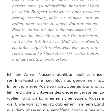
bereits eine grund­sätz­li­che Ant­wort: Wenn
es vie­len Bür­gern un­bewusst oder bewusst
rich­tig erscheint, links zu den­ken und zu
reden, aber rechts zu leben, dann muss das
Rech­te näher an der Lebens­wirk­lich­keit lie­
gen als das lin­ke Gere­de und Theo­re­ti­sie­ren.
Und in der Tat: So ist es. Und: Die­ses Rech­te
ist dabei zugleich meilen­weit von dem ent­
fernt, was lin­ke Theo­re­ti­ker für rechts hal­ten
und als rechts brandmarken.
Ich bin Armin Nas­sehi dank­bar, daß er unse­
ren Brief­wech­sel in sein Buch auf­ge­nom­men hat.
Er teilt ja mei­ne Posi­ti­on nicht, aber es war und ist
lehr­reich, die Sicht­wei­se des ande­ren ver­ste­hen zu
wol­len. Und ich kann eines sicher sagen: Nas­sehi
weiß, wie komisch es ist, daß einem in einem Land
wie dem unse­ren die Ver­öf­fent­li­chung eines sol­