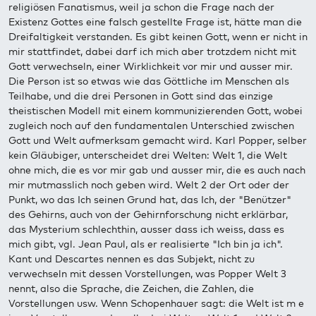
religiösen Fanatismus, weil ja schon die Frage nach der
Existenz Gottes eine falsch gestellte Frage ist, hätte man die
Dreifaltigkeit verstanden. Es gibt keinen Gott, wenn er nicht in
mir stattfindet, dabei darf ich mich aber trotzdem nicht mit
Gott verwechseln, einer Wirklichkeit vor mir und ausser mir.
Die Person ist so etwas wie das Göttliche im Menschen als
Teilhabe, und die drei Personen in Gott sind das einzige
theistischen Modell mit einem kommunizierenden Gott, wobei
zugleich noch auf den fundamentalen Unterschied zwischen
Gott und Welt aufmerksam gemacht wird. Karl Popper, selber
kein Gläubiger, unterscheidet drei Welten: Welt 1, die Welt
ohne mich, die es vor mir gab und ausser mir, die es auch nach
mir mutmasslich noch geben wird. Welt 2 der Ort oder der
Punkt, wo das Ich seinen Grund hat, das Ich, der "Benützer"
des Gehirns, auch von der Gehirnforschung nicht erklärbar,
das Mysterium schlechthin, ausser dass ich weiss, dass es
mich gibt, vgl. Jean Paul, als er realisierte "Ich bin ja ich".
Kant und Descartes nennen es das Subjekt, nicht zu
verwechseln mit dessen Vorstellungen, was Popper Welt 3
nennt, also die Sprache, die Zeichen, die Zahlen, die
Vorstellungen usw. Wenn Schopenhauer sagt: die Welt ist m e