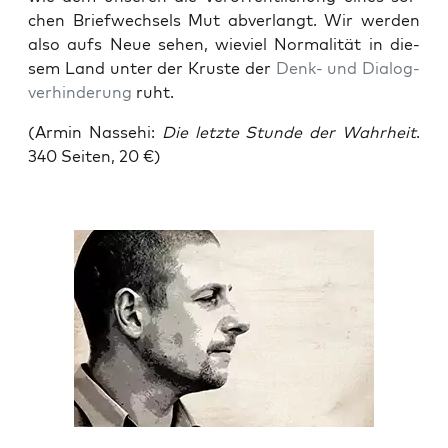
chen Brief­wech­sels Mut abver­langt. Wir wer­den
also aufs Neue sehen, wie­viel Nor­ma­li­tät in die­
sem Land unter der Krus­te der
Denk- und Dia­log­
ver­hin­de­rung
ruht.
(Armin Nas­sehi:
Die letz­te Stun­de der Wahr­heit
.
340 Sei­ten, 20 €)