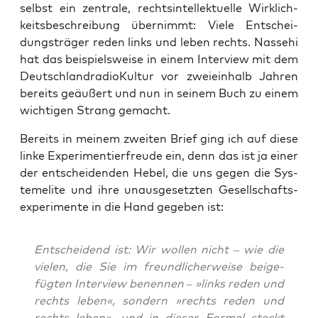
selbst ein zen­tra­le, rechts­in­tel­lek­tu­el­le Wirk­lich­
keits­be­schrei­bung über­nimmt: Vie­le Ent­schei­
dungs­trä­ger reden links und leben rechts. Nas­sehi
hat das bei­spiels­wei­se in einem Inter­view mit dem
Deutsch­land­ra­dio­Kul­tur vor zwei­ein­halb Jah­ren
bereits geäu­ßert und nun in sei­nem Buch zu einem
wich­ti­gen Strang gemacht.
Bereits in mei­nem zwei­ten Brief ging ich auf die­se
lin­ke Expe­ri­men­tier­freu­de ein, denn das ist ja einer
der ent­schei­den­den Hebel, die uns gegen die Sys­
te­me­li­te und ihre unaus­ge­setz­ten Gesell­schafts­
expe­ri­men­te in die Hand gege­ben ist:
Ent­schei­dend ist: Wir wol­len nicht – wie die
vie­len, die Sie im freund­li­cher­wei­se beige­
fügten Inter­view benen­nen – »links reden und
rechts leben«, son­dern »rechts reden und
rechts leben«, und in die­ser For­mel steckt