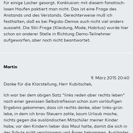
für einige Lacher gesorgt. Konklusion: mit diesem fanatisch-
losen Haufen paktiert man nicht. Das ist eine Frage des
Anstands und des Verstands. Gerechterweise muß ich
festhalten, daß es bei Pegida-Demos auch nicht viel anders
aussieht. Die Stil-Frage (Kleidung, Mode, Habitus) wurde hier
schon an anderer Stelle in Richtung Demo-Teilnehmer
aufgeworfen, aber noch nicht beantwortet.
Martin
9. März 2015 20:40
Danke für die Klarstellung, Herr Kubitschek,
Ich war bei dem obigen Satz "links reden aber rechts leben"
nach einer gewissen Selbstreflexion schon zum vorläufigen
Ergebnis gekommen, dass ich rechts denke, aber links-grün
lebe, in dem ich brav Steuern zahle, kaum Urlaub mache,
nichts gegen die ausländischen Mitschüler meiner Kinder
habe, vor den Kindern lieber das Maul halte, damit die sich in
der Schule nicht verplappern und Ärger bekommen, Ausländer