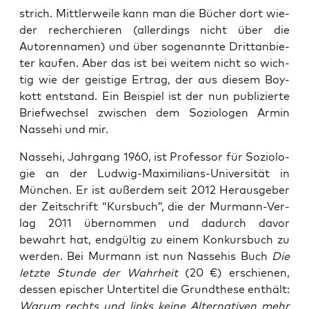
strich. Mitt­ler­wei­le kann man die Bücher dort wie­
der recher­chie­ren (aller­dings nicht über die
Autoren­na­men) und über soge­nann­te Dritt­an­bie­
ter kau­fen. Aber das ist bei wei­tem nicht so wich­
tig wie der geis­ti­ge Ertrag, der aus die­sem Boy­
kott ent­stand. Ein Bei­spiel ist der nun publi­zier­te
Brief­wech­sel zwi­schen dem Sozio­lo­gen Armin
Nas­sehi und mir.
Nas­sehi, Jahr­gang 1960, ist Pro­fes­sor für Sozio­lo­
gie an der Lud­wig-Maxi­mi­li­ans-Uni­ver­si­tät in
Mün­chen. Er ist außer­dem seit 2012 Her­aus­ge­ber
der Zeit­schrift “Kurs­buch”, die der Mur­mann-Ver­
lag 2011 über­nom­men und dadurch davor
bewahrt hat, end­gül­tig zu einem Kon­kurs­buch zu
wer­den. Bei Mur­mann ist nun Nas­sehis Buch
Die
letz­te Stun­de der Wahr­heit
(20 €) erschie­nen,
des­sen epi­scher Unter­ti­tel die Grund­the­se ent­hält:
War­um rechts und links kei­ne Alter­na­ti­ven mehr