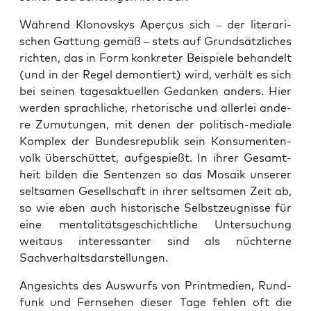
Wäh­rend Klo­novs­kys Aper­çus sich – der lite­ra­ri­
schen Gat­tung gemäß – stets auf Grund­sätz­li­ches
rich­ten, das in Form kon­kre­ter Bei­spie­le behan­delt
(und in der Regel demon­tiert) wird, ver­hält es sich
bei sei­nen tages­ak­tu­el­len Gedan­ken anders. Hier
wer­den sprach­li­che, rhe­to­ri­sche und aller­lei ande­
re Zumu­tun­gen, mit denen der poli­tisch-media­le
Kom­plex der Bun­des­re­pu­blik sein Kon­su­men­ten­
volk über­schüt­tet, auf­ge­spießt. In ihrer Gesamt­
heit bil­den die Sen­ten­zen so das Mosa­ik unse­rer
selt­sa­men Gesell­schaft in ihrer selt­sa­men Zeit ab,
so wie eben auch his­to­ri­sche Selbst­zeug­nis­se für
eine men­ta­li­täts­ge­schicht­li­che Unter­su­chung
weit­aus inter­es­san­ter sind als nüch­ter­ne
Sachverhaltsdarstellungen.
Ange­sichts des Aus­wurfs von Print­me­di­en, Rund­
funk und Fern­se­hen die­ser Tage feh­len oft die