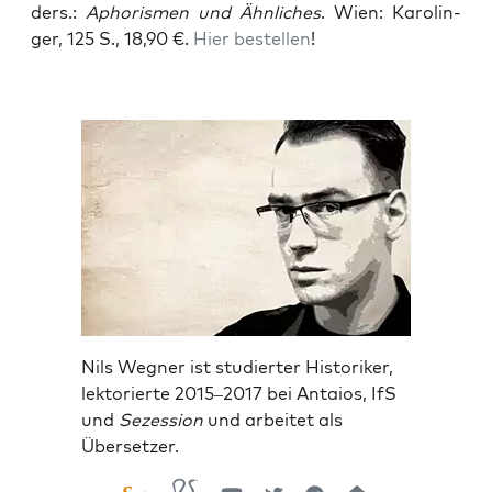
ders.:
Apho­ris­men und Ähn­li­ches
. Wien: Karo­lin­
ger, 125 S., 18,90 €.
Hier bestel­len
!
Nils Wegner ist studierter Historiker,
lektorierte 2015–2017 bei Antaios, IfS
und
Sezession
und arbeitet als
Übersetzer.