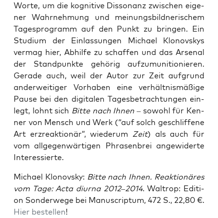
Wor­te, um die kogni­ti­ve Dis­so­nanz zwi­schen eige­
ner Wahr­neh­mung und mei­nungs­bild­ne­ri­schem
Tages­pro­gramm auf den Punkt zu brin­gen. Ein
Stu­di­um der Ein­las­sun­gen Micha­el Klo­novs­kys
ver­mag hier, Abhil­fe zu schaf­fen und das Arse­nal
der Stand­punk­te gehö­rig auf­zu­mu­ni­tio­nie­ren.
Gera­de auch, weil der Autor zur Zeit auf­grund
ander­wei­ti­ger Vor­ha­ben eine ver­hält­nis­mä­ßi­ge
Pau­se bei den digi­ta­len Tages­be­trach­tun­gen ein­
legt, lohnt sich
Bit­te nach Ihnen
– sowohl für Ken­
ner von Mensch und Werk (“auf solch geschlif­fe­ne
Art erz­re­ak­tio­när”, wie­der­um
Zeit
) als auch für
vom all­ge­gen­wär­ti­gen Phra­sen­brei ange­wi­der­te
Interessierte.
Micha­el Klo­novs­ky:
Bit­te nach Ihnen. Reak­tio­nä­res
vom Tage: Acta diur­na 2012–2014
. Wal­trop: Edi­ti­
on Son­der­we­ge bei Manu­scrip­tum, 472 S., 22,80 €.
Hier bestel­len
!