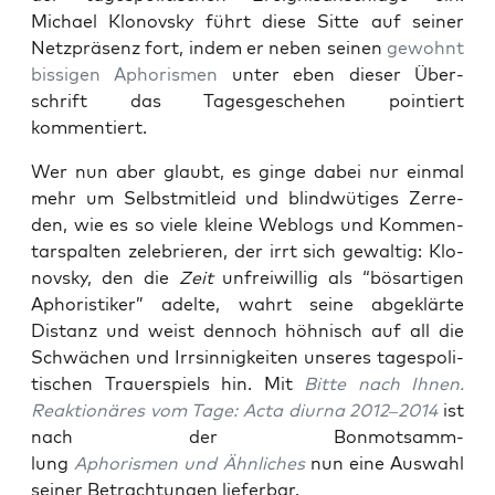
Micha­el Klo­novs­ky führt die­se Sit­te auf sei­ner
Netz­prä­senz fort, indem er neben sei­nen
gewohnt
bis­si­gen Apho­ris­men
unter eben die­ser Über­
schrift das Tages­ge­sche­hen poin­tiert
kommentiert.
Wer nun aber glaubt, es gin­ge dabei nur ein­mal
mehr um Selbst­mit­leid und blind­wü­ti­ges Zer­re­
den, wie es so vie­le klei­ne Web­logs und Kom­men­
tar­spal­ten zele­brie­ren, der irrt sich gewal­tig: Klo­
novs­ky, den die
Zeit
unfrei­wil­lig als “bös­ar­ti­gen
Apho­ris­ti­ker” adel­te, wahrt sei­ne abge­klär­te
Distanz und weist den­noch höh­nisch auf all die
Schwä­chen und Irr­sin­nig­kei­ten unse­res tages­po­li­
ti­schen Trau­er­spiels hin. Mit
Bit­te nach Ihnen.
Reak­tio­nä­res vom Tage: Acta diur­na 2012–2014
ist
nach der Bon­mot­samm­
lung
Apho­ris­men und Ähn­li­ches
nun eine Aus­wahl
sei­ner Betrach­tun­gen lieferbar.