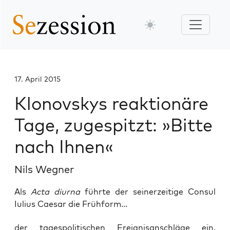
17. April 2015
Klonovskys reaktionäre
Tage, zugespitzt: »Bitte
nach Ihnen«
Nils Wegner
Als
Acta diurna
führte der seinerzeitige Consul
Iulius Caesar die Frühform...
der tages­po­li­ti­schen Ereig­nis­an­schlä­ge ein.