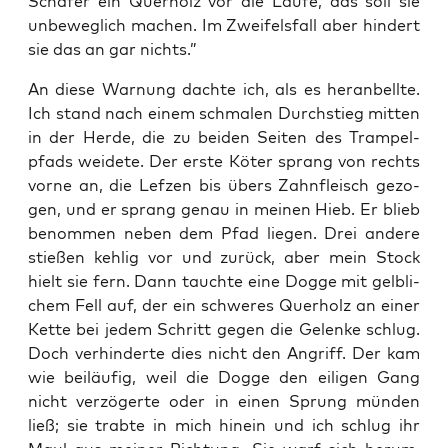
Schä­fer ein Quer­holz vor die Läu­fe, das soll sie
unbe­weg­lich machen. Im Zwei­fels­fall aber hin­dert
sie das an gar nichts.”
An die­se War­nung dach­te ich, als es her­an­bell­te.
Ich stand nach einem schma­len Durch­stieg mit­ten
in der Her­de, die zu bei­den Sei­ten des Tram­pel­
pfads wei­de­te. Der ers­te Köter sprang von rechts
vor­ne an, die Lef­zen bis übers Zahn­fleisch gezo­
gen, und er sprang genau in mei­nen Hieb. Er blieb
benom­men neben dem Pfad lie­gen. Drei ande­re
stie­ßen keh­lig vor und zurück, aber mein Stock
hielt sie fern. Dann tauch­te eine Dog­ge mit gelb­li­
chem Fell auf, der ein schwe­res Quer­holz an einer
Ket­te bei jedem Schritt gegen die Gelen­ke schlug.
Doch ver­hin­der­te dies nicht den Angriff. Der kam
wie bei­läu­fig, weil die Dog­ge den eili­gen Gang
nicht ver­zö­ger­te oder in einen Sprung mün­den
ließ; sie trab­te in mich hin­ein und ich schlug ihr