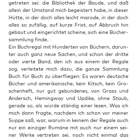
getre­ten sei: die Biblio­thek der Bau­de, und daß
allein der Umstand mich begeis­tert habe, in die­ser
Hüt­te, in der doch alles leicht maro­de, in der doch
alles so zufäl­lig, auf kur­ze Frist, auf Abbruch hin
gebaut und ein­ge­rich­tet schei­ne, sich eine Bücher­
samm­lung finde.
Ein Buch­re­gal mit Hun­der­ten von Büchern, dar­un­
ter auch ganz neue Sachen, und schon der drit­te
oder vier­te Band, den ich aus einem der Rega­le
zog, ver­lei­te­te mich dazu, die gan­ze Samm­lung
Buch für Buch zu über­flie­gen: Es waren deut­sche
Bücher und ame­ri­ka­ni­sche, kein Kitsch, kein Gro­
schen­heft, nur gut gebun­de­nes, von Grass und
Andersch, Heming­way und Updi­ke, ohne Staub,
gera­de so, als wür­de stän­dig einer lesen. Was ich
mich dann frag­te, nach­dem ich schon vor mei­ner
Sup­pe saß, war, war­um in kei­nem der Rega­le auch
nur ein ein­zi­ger Rumä­ne mit auch nur einem sei­
ner Wer­ke ver­tre­ten sei, noch nicht ein­mal das