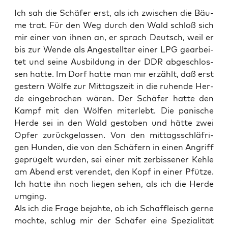
Ich sah die Schä­fer erst, als ich zwi­schen die Bäu­
me trat. Für den Weg durch den Wald schloß sich
mir einer von ihnen an, er sprach Deutsch, weil er
bis zur Wen­de als Ange­stell­ter einer LPG gear­bei­
tet und sei­ne Aus­bil­dung in der DDR abge­schlos­
sen hat­te. Im Dorf hat­te man mir erzählt, daß erst
ges­tern Wöl­fe zur Mit­tags­zeit in die ruhen­de Her­
de ein­ge­bro­chen wären. Der Schä­fer hat­te den
Kampf mit den Wöl­fen mit­er­lebt. Die pani­sche
Her­de sei in den Wald gesto­ben und hät­te zwei
Opfer zurück­ge­las­sen. Von den mit­tags­schläf­ri­
gen Hun­den, die von den Schä­fern in einen Angriff
geprü­gelt wur­den, sei einer mit zer­bis­se­ner Keh­le
am Abend erst ver­en­det, den Kopf in einer Pfüt­ze.
Ich hat­te ihn noch lie­gen sehen, als ich die Her­de
umging.
Als ich die Fra­ge bejah­te, ob ich Schaf­fleisch ger­ne
moch­te, schlug mir der Schä­fer eine Spe­zia­li­tät