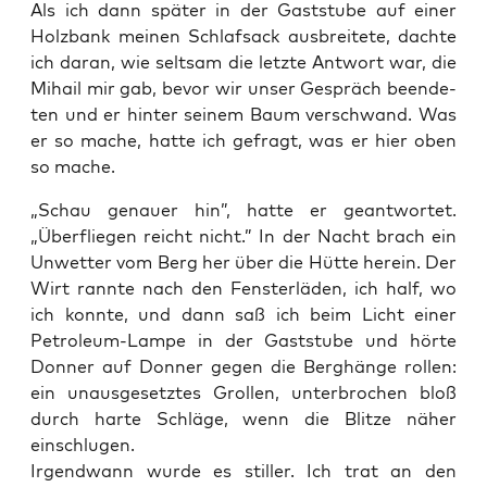
Als ich dann spä­ter in der Gast­stu­be auf einer
Holz­bank mei­nen Schlaf­sack aus­brei­te­te, dach­te
ich dar­an, wie selt­sam die letz­te Ant­wort war, die
Mihail mir gab, bevor wir unser Gespräch been­de­
ten und er hin­ter sei­nem Baum ver­schwand. Was
er so mache, hat­te ich gefragt, was er hier oben
so mache.
„Schau genau­er hin”, hat­te er geant­wor­tet.
„Über­flie­gen reicht nicht.” In der Nacht brach ein
Unwet­ter vom Berg her über die Hüt­te her­ein. Der
Wirt rann­te nach den Fens­ter­lä­den, ich half, wo
ich konn­te, und dann saß ich beim Licht einer
Petro­le­um-Lam­pe in der Gast­stu­be und hör­te
Don­ner auf Don­ner gegen die Berg­hän­ge rol­len:
ein unaus­ge­setz­tes Grol­len, unter­bro­chen bloß
durch har­te Schlä­ge, wenn die Blit­ze näher
einschlugen.
Irgend­wann wur­de es stil­ler. Ich trat an den