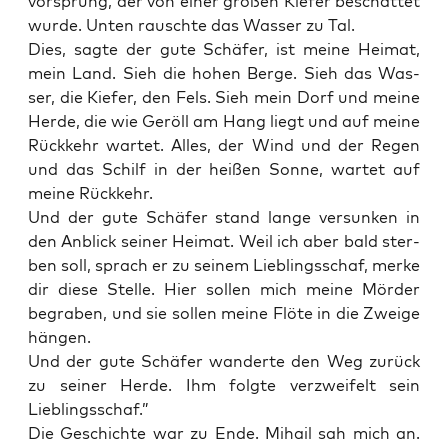
vor­sprung, der von einer gro­ßen Kie­fer beschat­tet
wur­de. Unten rausch­te das Was­ser zu Tal.
Dies, sag­te der gute Schä­fer, ist mei­ne Hei­mat,
mein Land. Sieh die hohen Ber­ge. Sieh das Was­
ser, die Kie­fer, den Fels. Sieh mein Dorf und mei­ne
Her­de, die wie Geröll am Hang liegt und auf mei­ne
Rück­kehr war­tet. Alles, der Wind und der Regen
und das Schilf in der hei­ßen Son­ne, war­tet auf
mei­ne Rückkehr.
Und der gute Schä­fer stand lan­ge ver­sun­ken in
den Anblick sei­ner Hei­mat. Weil ich aber bald ster­
ben soll, sprach er zu sei­nem Lieb­lings­schaf, mer­ke
dir die­se Stel­le. Hier sol­len mich mei­ne Mör­der
begra­ben, und sie sol­len mei­ne Flö­te in die Zwei­ge
hängen.
Und der gute Schä­fer wan­der­te den Weg zurück
zu sei­ner Her­de. Ihm folg­te ver­zwei­felt sein
Lieblingsschaf.”
Die Geschich­te war zu Ende. Mihail sah mich an.