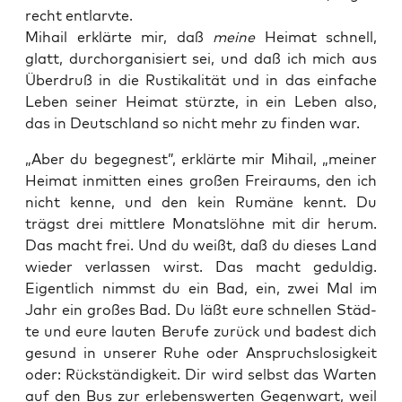
recht entlarvte.
Mihail erklär­te mir, daß
mei­ne
Hei­mat schnell,
glatt, durch­or­ga­ni­siert sei, und daß ich mich aus
Über­druß in die Rus­ti­ka­li­tät und in das ein­fa­che
Leben sei­ner Hei­mat stürz­te, in ein Leben also,
das in Deutsch­land so nicht mehr zu fin­den war.
„Aber du begeg­nest”, erklär­te mir Mihail, „mei­ner
Hei­mat inmit­ten eines gro­ßen Frei­raums, den ich
nicht ken­ne, und den kein Rumä­ne kennt. Du
trägst drei mitt­le­re Monats­löh­ne mit dir her­um.
Das macht frei. Und du weißt, daß du die­ses Land
wie­der ver­las­sen wirst. Das macht gedul­dig.
Eigent­lich nimmst du ein Bad, ein, zwei Mal im
Jahr ein gro­ßes Bad. Du läßt eure schnel­len Städ­
te und eure lau­ten Beru­fe zurück und badest dich
gesund in unse­rer Ruhe oder Anspruchs­lo­sig­keit
oder: Rück­stän­dig­keit. Dir wird selbst das War­ten
auf den Bus zur erle­bens­wer­ten Gegen­wart, weil