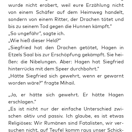
wur­de nicht erobert, weil eure Erzäh­lung nicht
von einem Schä­fer auf dem Heim­weg han­delt,
son­dern von einem Rit­ter, der Dra­chen tötet und
bis zu sei­nem Tod gegen die Hun­nen kämpft.”
„So unge­fähr”, sag­te ich.
„Wie hieß die­ser Held?”
„Sieg­fried hat den Dra­chen getö­tet, Hagen in
Etzels Saal bis zur Erschöp­fung gekämpft. Sie hei­
ßen: die Nibe­lun­gen. Aber: Hagen hat Sieg­fried
hin­ter­rücks mit dem Speer durchbohrt.”
„Hät­te Sieg­fried sich gewehrt, wenn er gewarnt
wor­den wäre?” frag­te Mihail.
„Ja, er hät­te sich gewehrt. Er hät­te Hagen
erschlagen.”
„Es ist nicht nur der ein­fa­che Unter­schied zwi­
schen aktiv und pas­siv. Ich glau­be, es ist etwas
Reli­giö­ses: Wir Rumä­nen sind Fata­lis­ten, wir ver­
su­chen nicht, auf Teu­fel komm raus unser Schick­