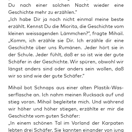
Du nach einer sol­chen Nacht wie­der eine
Geschich­te mehr zu erzählen.”
„Ich habe Dir ja noch nicht ein­mal mei­ne bes­te
erzählt. Kennst Du die Mio­ri­ta, die Geschich­te vom
klei­nen weis­sa­gen­den Lämm­chen?”, frag­te Mihail.
„Komm, ich erzäh­le sie Dir. Ich erzäh­le dir eine
Geschich­te über uns Rumä­nen. Jeder hört sie in
der Schu­le. Jeder fühlt, daß er so ist wie der gute
Schä­fer in der Geschich­te. Wir spü­ren, obwohl wir
längst anders sind oder anders sein wol­len, daß
wir so sind wie der gute Schäfer.”
Mihail bot Schnaps aus einer alten Plas­tik-Was­
ser­fla­sche an. Ich nahm mei­nen Ruck­sack auf und
stieg vor­an. Mihail beglei­te­te mich. Und wäh­rend
wir höher und höher stie­gen, erzähl­te er mir die
Geschich­te vom guten Schäfer:
„In einem schö­nen Tal im Vor­land der Kar­pa­ten
leb­ten drei Schä­fer. Sie kann­ten ein­an­der von jung