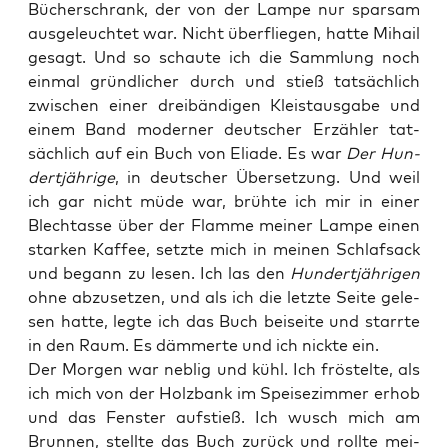
Bücher­schrank, der von der Lam­pe nur spar­sam
aus­ge­leuch­tet war. Nicht über­flie­gen, hat­te Mihail
gesagt. Und so schau­te ich die Samm­lung noch
ein­mal gründ­li­cher durch und stieß tat­säch­lich
zwi­schen einer drei­bän­di­gen Kleist­aus­ga­be und
einem Band moder­ner deut­scher Erzäh­ler tat­
säch­lich auf ein Buch von Elia­de. Es war
Der Hun­
dert­jäh­ri­ge
, in deut­scher Über­set­zung. Und weil
ich gar nicht müde war, brüh­te ich mir in einer
Blech­t­as­se über der Flam­me mei­ner Lam­pe einen
star­ken Kaf­fee, setz­te mich in mei­nen Schlaf­sack
und begann zu lesen. Ich las den
Hun­dert­jäh­ri­gen
ohne abzu­set­zen, und als ich die letz­te Sei­te gele­
sen hat­te, leg­te ich das Buch bei­sei­te und starr­te
in den Raum. Es däm­mer­te und ich nick­te ein.
Der Mor­gen war neb­lig und kühl. Ich frös­tel­te, als
ich mich von der Holz­bank im Spei­se­zim­mer erhob
und das Fens­ter auf­stieß. Ich wusch mich am
Brun­nen, stell­te das Buch zurück und roll­te mei­