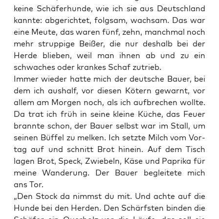
kei­ne Schä­fer­hun­de, wie ich sie aus Deutsch­land
kann­te: abge­rich­tet, folg­sam, wach­sam. Das war
eine Meu­te, das waren fünf, zehn, manch­mal noch
mehr strup­pi­ge Bei­ßer, die nur des­halb bei der
Her­de blie­ben, weil man ihnen ab und zu ein
schwa­ches oder kran­kes Schaf zutrieb.
Immer wie­der hat­te mich der deut­sche Bau­er, bei
dem ich aus­half, vor die­sen Kötern gewarnt, vor
allem am Mor­gen noch, als ich auf­bre­chen woll­te.
Da trat ich früh in sei­ne klei­ne Küche, das Feu­er
brann­te schon, der Bau­er selbst war im Stall, um
sei­nen Büf­fel zu mel­ken. Ich setz­te Milch vom Vor­
tag auf und schnitt Brot hin­ein. Auf dem Tisch
lagen Brot, Speck, Zwie­beln, Käse und Papri­ka für
mei­ne Wan­de­rung. Der Bau­er beglei­te­te mich
ans Tor.
„Den Stock da nimmst du mit. Und ach­te auf die
Hun­de bei den Her­den. Den Schärfs­ten bin­den die