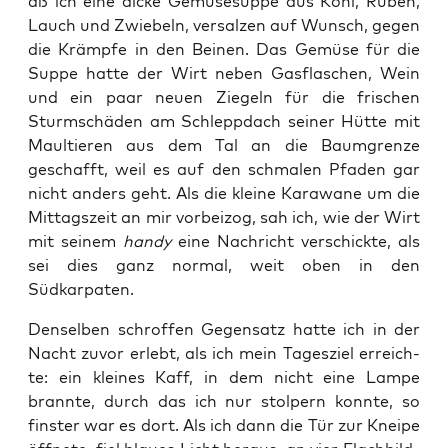
aß ich eine dicke Gemü­se­sup­pe aus Kohl, Rüben,
Lauch und Zwie­beln, ver­sal­zen auf Wunsch, gegen
die Krämp­fe in den Bei­nen. Das Gemü­se für die
Sup­pe hat­te der Wirt neben Gas­fla­schen, Wein
und ein paar neu­en Zie­geln für die fri­schen
Sturm­schä­den am Schlepp­dach sei­ner Hüt­te mit
Maul­tie­ren aus dem Tal an die Baum­gren­ze
geschafft, weil es auf den schma­len Pfa­den gar
nicht anders geht. Als die klei­ne Kara­wa­ne um die
Mit­tags­zeit an mir vor­bei­zog, sah ich, wie der Wirt
mit sei­nem
han­dy
eine Nach­richt ver­schick­te, als
sei dies ganz nor­mal, weit oben in den
Südkarpaten.
Den­sel­ben schrof­fen Gegen­satz hat­te ich in der
Nacht zuvor erlebt, als ich mein Tages­ziel erreich­
te: ein klei­nes Kaff, in dem nicht eine Lam­pe
brann­te, durch das ich nur stol­pern konn­te, so
fins­ter war es dort. Als ich dann die Tür zur Knei­pe