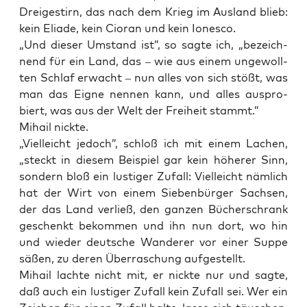
Drei­ge­stirn, das nach dem Krieg im Aus­land blieb:
kein Elia­de, kein Cioran und kein Ionesco.
„Und die­ser Umstand ist”, so sag­te ich, „bezeich­
nend für ein Land, das – wie aus einem unge­woll­
ten Schlaf erwacht – nun alles von sich stößt, was
man das Eig­ne nen­nen kann, und alles aus­pro­
biert, was aus der Welt der Frei­heit stammt.”
Mihail nickte.
„Viel­leicht jedoch”, schloß ich mit einem Lachen,
„steckt in die­sem Bei­spiel gar kein höhe­rer Sinn,
son­dern bloß ein lus­ti­ger Zufall: Viel­leicht näm­lich
hat der Wirt von einem Sie­ben­bür­ger Sach­sen,
der das Land ver­ließ, den gan­zen Bücher­schrank
geschenkt bekom­men und ihn nun dort, wo hin
und wie­der deut­sche Wan­de­rer vor einer Sup­pe
säßen, zu deren Über­ra­schung aufgestellt.
Mihail lach­te nicht mit, er nick­te nur und sag­te,
daß auch ein lus­ti­ger Zufall kein Zufall sei. Wer ein