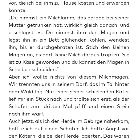
vor, die ich bei ihm zu Hau­se kos­ten und erwer­ben
könnte.
„Du nimmst ein Milch­lamm, das gera­de bei sei­ner
Mut­ter getrun­ken hat, wirk­lich gleich danach, und
erschlägst es. Du nimmst ihm den Magen und
legst ihn in ein Bett glü­hen­der Koh­len, wen­dest
ihn, bis er durch­ge­bra­ten ist. Stich den klei­nen
Magen an, es darf kei­ne Milch dar­aus trop­fen. Sie
ist zu Käse gewor­den und du kannst den Magen in
Schei­ben schneiden.”
Aber ich woll­te nichts von die­sem Milch­ma­gen.
Wir trenn­ten uns in sei­nem Dorf, das im Tal hin­ter
dem Wald lag. Nur einer sei­ner schie­len­den Köter
lief mir ein Stück nach und troll­te sich erst, als der
Schä­fer zum drit­ten Mal pfiff und einen Stein
nach ihm warf.
Auch jetzt, als ich der Her­de im Gebir­ge näher­kam,
hoff­te ich auf einen Schä­fer. Ich hat­te Angst vor
den Kötern, die bei der Her­de lager­ten. Das waren