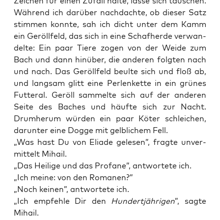
Zei­chen für einen Zufall hal­te, las­se sich täu­schen.
Wäh­rend ich dar­über nach­dach­te, ob die­ser Satz
stim­men konn­te, sah ich dicht unter dem Kamm
ein Geröll­feld, das sich in eine Schaf­her­de ver­wan­
del­te: Ein paar Tie­re zogen von der Wei­de zum
Bach und dann hin­über, die ande­ren folg­ten nach
und nach. Das Geröll­feld beul­te sich und floß ab,
und lang­sam glitt eine Per­len­ket­te in ein grü­nes
Fut­te­ral. Geröll sam­mel­te sich auf der ande­ren
Sei­te des Baches und häuf­te sich zur Nacht.
Drum­her­um wür­den ein paar Köter schlei­chen,
dar­un­ter eine Dog­ge mit gelb­li­chem Fell.
„Was hast Du von Elia­de gele­sen”, frag­te unver­
mit­telt Mihail.
„Das Hei­li­ge und das Pro­fa­ne”, ant­wor­te­te ich.
„Ich mei­ne: von den Romanen?”
„Noch kei­nen”, ant­wor­te­te ich.
„Ich emp­feh­le Dir den
Hun­dert­jäh­ri­gen
”, sag­te
Mihail.