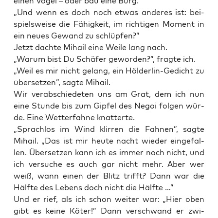
einen Vogel – oder bau eine Burg.”
„Und wenn es doch noch etwas ande­res ist: bei­
spiels­wei­se die Fähig­keit, im rich­ti­gen Moment in
ein neu­es Gewand zu schlüpfen?”
Jetzt dach­te Mihail eine Wei­le lang nach.
„War­um bist Du Schä­fer gewor­den?”, frag­te ich.
„Weil es mir nicht gelang, ein Höl­der­lin-Gedicht zu
über­set­zen”, sag­te Mihail.
Wir ver­ab­schie­de­ten uns am Grat, dem ich nun
eine Stun­de bis zum Gip­fel des Negoi fol­gen wür­
de. Eine Wet­ter­fah­ne knatterte.
„Sprach­los im Wind klir­ren die Fah­nen”, sag­te
Mihail. „Das ist mir heu­te nacht wie­der ein­ge­fal­
len. Über­set­zen kann ich es immer noch nicht, und
ich ver­su­che es auch gar nicht mehr. Aber wer
weiß, wann einen der Blitz trifft? Dann war die
Hälf­te des Lebens doch nicht die Hälfte …”
Und er rief, als ich schon wei­ter war: „Hier oben
gibt es kei­ne Köter!” Dann ver­schwand er zwi­