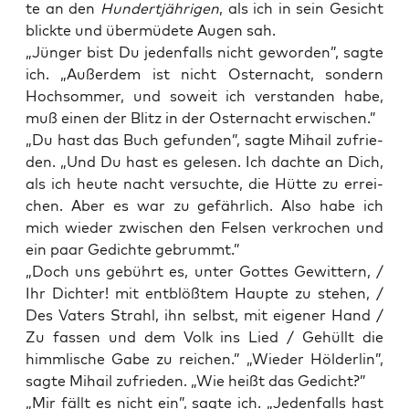
te an den
Hun­dert­jäh­ri­gen
, als ich in sein Gesicht
blick­te und über­mü­de­te Augen sah.
„Jün­ger bist Du jeden­falls nicht gewor­den”, sag­te
ich. „Außer­dem ist nicht Oster­nacht, son­dern
Hoch­som­mer, und soweit ich ver­stan­den habe,
muß einen der Blitz in der Oster­nacht erwischen.”
„Du hast das Buch gefun­den”, sag­te Mihail zufrie­
den. „Und Du hast es gele­sen. Ich dach­te an Dich,
als ich heu­te nacht ver­such­te, die Hüt­te zu errei­
chen. Aber es war zu gefähr­lich. Also habe ich
mich wie­der zwi­schen den Fel­sen ver­kro­chen und
ein paar Gedich­te gebrummt.”
„Doch uns gebührt es, unter Got­tes Gewit­tern, /
Ihr Dich­ter! mit ent­blöß­tem Haup­te zu ste­hen, /
Des Vaters Strahl, ihn selbst, mit eige­ner Hand /
Zu fas­sen und dem Volk ins Lied / Gehüllt die
himm­li­sche Gabe zu rei­chen.” „Wie­der Höl­der­lin”,
sag­te Mihail zufrie­den. „Wie heißt das Gedicht?”
„Mir fällt es nicht ein”, sag­te ich. „Jeden­falls hast