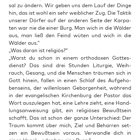
sal zu ändern. Wir geben uns dem Lauf der Din­ge
hin, das ist wohl ein sehr weib­li­cher Zug. Die Tak­tik
unse­rer Dör­fer auf der ande­ren Sei­te der Kar­pa­
ten war nie die einer Burg. Man wich in die Wäl­der
aus, man ließ den Feind wüten und wich in die
Wäl­der aus.”
„Was dar­an ist religiös?”
„Warst du schon in einem ortho­do­xen Got­tes­
dienst? Das sind drei Stun­den Lit­ur­gie, Weih­
rauch, Gesang, und die Men­schen träu­men sich in
Gott hin­ein, fal­len in einen Schlaf des Auf­ge­ho­
ben­seins, der wil­len­lo­sen Gebor­gen­heit, wäh­rend
in der evan­ge­li­schen Kir­chen­burg der Pas­tor das
Wort aus­zu­le­gen hat, eine Leh­re zieht, eine Hand­
lungs­an­wei­sung gibt, ein reli­giö­ses Bewußt­sein
schafft. Das ist schon der gan­ze Unter­schied: Der
Traum kommt über mich, Ziel und Behar­ren set­
zen ein Bewußt­sein vor­aus. Ver­wand­le dich in