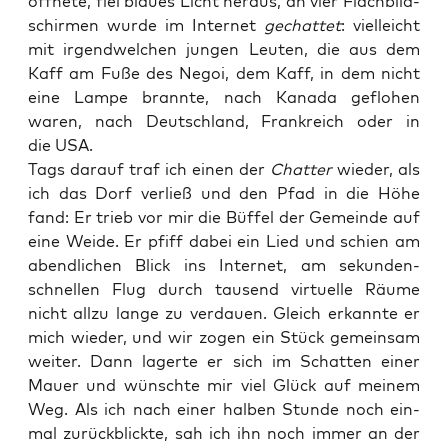
öff­ne­te, fiel blau­es Licht her­aus, an vier Flach­bild­
schir­men wur­de im Inter­net
gechat­tet
: viel­leicht
mit irgend­wel­chen jun­gen Leu­ten, die aus dem
Kaff am Fuße des Negoi, dem Kaff, in dem nicht
eine Lam­pe brann­te, nach Kana­da geflo­hen
waren, nach Deutsch­land, Frank­reich oder in
die USA.
Tags dar­auf traf ich einen der
Chat­ter
wie­der, als
ich das Dorf ver­ließ und den Pfad in die Höhe
fand: Er trieb vor mir die Büf­fel der Gemein­de auf
eine Wei­de. Er pfiff dabei ein Lied und schien am
abend­li­chen Blick ins Inter­net, am sekun­den­
schnel­len Flug durch tau­send vir­tu­el­le Räu­me
nicht all­zu lan­ge zu ver­dau­en. Gleich erkann­te er
mich wie­der, und wir zogen ein Stück gemein­sam
wei­ter. Dann lager­te er sich im Schat­ten einer
Mau­er und wünsch­te mir viel Glück auf mei­nem
Weg. Als ich nach einer hal­ben Stun­de noch ein­
mal zurück­blick­te, sah ich ihn noch immer an der