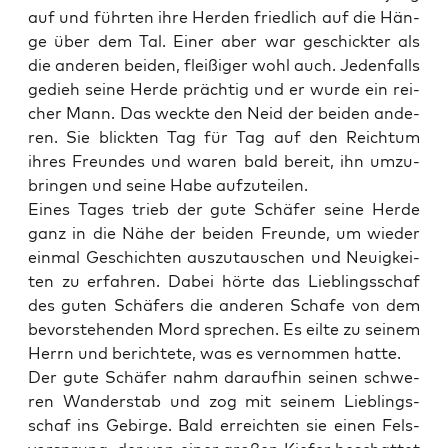
auf und führ­ten ihre Her­den fried­lich auf die Hän­
ge über dem Tal. Einer aber war geschick­ter als
die ande­ren bei­den, flei­ßi­ger wohl auch. Jeden­falls
gedieh sei­ne Her­de präch­tig und er wur­de ein rei­
cher Mann. Das weck­te den Neid der bei­den ande­
ren. Sie blick­ten Tag für Tag auf den Reich­tum
ihres Freun­des und waren bald bereit, ihn umzu­
brin­gen und sei­ne Habe aufzuteilen.
Eines Tages trieb der gute Schä­fer sei­ne Her­de
ganz in die Nähe der bei­den Freun­de, um wie­der
ein­mal Geschich­ten aus­zu­tau­schen und Neu­ig­kei­
ten zu erfah­ren. Dabei hör­te das Lieb­lings­schaf
des guten Schä­fers die ande­ren Scha­fe von dem
bevor­ste­hen­den Mord spre­chen. Es eil­te zu sei­nem
Herrn und berich­te­te, was es ver­nom­men hatte.
Der gute Schä­fer nahm dar­auf­hin sei­nen schwe­
ren Wan­der­stab und zog mit sei­nem Lieb­lings­
schaf ins Gebir­ge. Bald erreich­ten sie einen Fels­