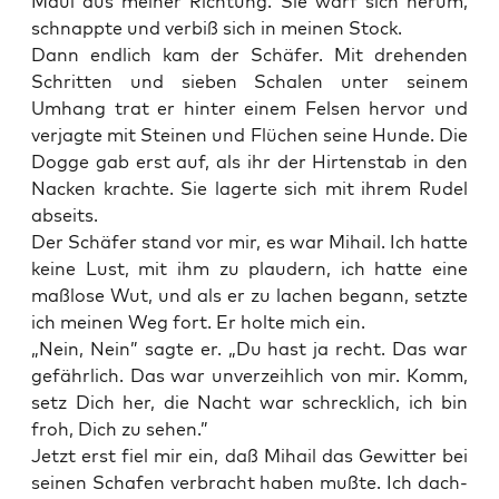
Maul aus mei­ner Rich­tung. Sie warf sich her­um,
schnapp­te und ver­biß sich in mei­nen Stock.
Dann end­lich kam der Schä­fer. Mit dre­hen­den
Schrit­ten und sie­ben Scha­len unter sei­nem
Umhang trat er hin­ter einem Fel­sen her­vor und
ver­jag­te mit Stei­nen und Flü­chen sei­ne Hun­de. Die
Dog­ge gab erst auf, als ihr der Hir­ten­stab in den
Nacken krach­te. Sie lager­te sich mit ihrem Rudel
abseits.
Der Schä­fer stand vor mir, es war Mihail. Ich hat­te
kei­ne Lust, mit ihm zu plau­dern, ich hat­te eine
maß­lo­se Wut, und als er zu lachen begann, setz­te
ich mei­nen Weg fort. Er hol­te mich ein.
„Nein, Nein” sag­te er. „Du hast ja recht. Das war
gefähr­lich. Das war unver­zeih­lich von mir. Komm,
setz Dich her, die Nacht war schreck­lich, ich bin
froh, Dich zu sehen.”
Jetzt erst fiel mir ein, daß Mihail das Gewit­ter bei
sei­nen Scha­fen ver­bracht haben muß­te. Ich dach­