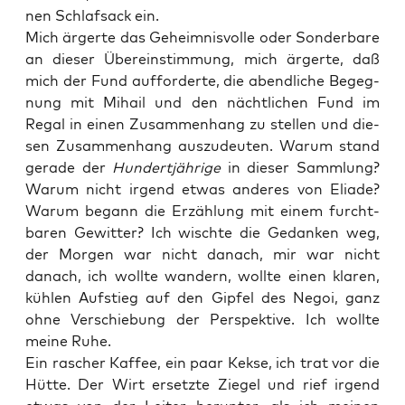
nen Schlaf­sack ein.
Mich ärger­te das Geheim­nis­vol­le oder Son­der­ba­re
an die­ser Über­ein­stim­mung, mich ärger­te, daß
mich der Fund auf­for­der­te, die abend­li­che Begeg­
nung mit Mihail und den nächt­li­chen Fund im
Regal in einen Zusam­men­hang zu stel­len und die­
sen Zusam­men­hang aus­zu­deu­ten. War­um stand
gera­de der
Hun­dert­jäh­ri­ge
in die­ser Samm­lung?
War­um nicht irgend etwas ande­res von Elia­de?
War­um begann die Erzäh­lung mit einem furcht­
ba­ren Gewit­ter? Ich wisch­te die Gedan­ken weg,
der Mor­gen war nicht danach, mir war nicht
danach, ich woll­te wan­dern, woll­te einen kla­ren,
küh­len Auf­stieg auf den Gip­fel des Negoi, ganz
ohne Ver­schie­bung der Per­spek­ti­ve. Ich woll­te
mei­ne Ruhe.
Ein rascher Kaf­fee, ein paar Kek­se, ich trat vor die
Hüt­te. Der Wirt ersetz­te Zie­gel und rief irgend