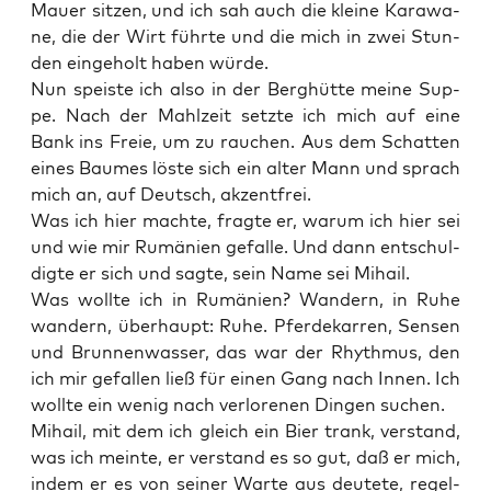
Mau­er sit­zen, und ich sah auch die klei­ne Kara­wa­
ne, die der Wirt führ­te und die mich in zwei Stun­
den ein­ge­holt haben würde.
Nun speis­te ich also in der Berg­hüt­te mei­ne Sup­
pe. Nach der Mahl­zeit setz­te ich mich auf eine
Bank ins Freie, um zu rau­chen. Aus dem Schat­ten
eines Bau­mes lös­te sich ein alter Mann und sprach
mich an, auf Deutsch, akzentfrei.
Was ich hier mach­te, frag­te er, war­um ich hier sei
und wie mir Rumä­ni­en gefal­le. Und dann ent­schul­
dig­te er sich und sag­te, sein Name sei Mihail.
Was woll­te ich in Rumä­ni­en? Wan­dern, in Ruhe
wan­dern, über­haupt: Ruhe. Pfer­de­kar­ren, Sen­sen
und Brun­nen­was­ser, das war der Rhyth­mus, den
ich mir gefal­len ließ für einen Gang nach Innen. Ich
woll­te ein wenig nach ver­lo­re­nen Din­gen suchen.
Mihail, mit dem ich gleich ein Bier trank, ver­stand,
was ich mein­te, er ver­stand es so gut, daß er mich,
indem er es von sei­ner War­te aus deu­te­te, regel­