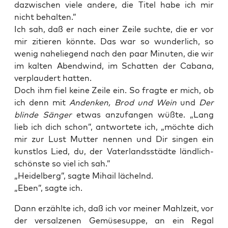
dazwi­schen vie­le ande­re, die Titel habe ich mir
nicht behalten.”
Ich sah, daß er nach einer Zei­le such­te, die er vor
mir zitie­ren könn­te. Das war so wun­der­lich, so
wenig nahe­lie­gend nach den paar Minu­ten, die wir
im kal­ten Abend­wind, im Schat­ten der Caba­na,
ver­plau­dert hatten.
Doch ihm fiel kei­ne Zei­le ein. So frag­te er mich, ob
ich denn mit
Andenken, Brod und Wein
und
Der
blin­de Sän­ger
etwas anzu­fan­gen wüß­te. „Lang
lieb ich dich schon”, ant­wor­te­te ich, „möch­te dich
mir zur Lust Mut­ter nen­nen und Dir sin­gen ein
kunst­los Lied, du, der Vater­lands­städ­te länd­lich­
schöns­te so viel ich sah.”
„Hei­del­berg”, sag­te Mihail lächelnd.
„Eben”, sag­te ich.
Dann erzähl­te ich, daß ich vor mei­ner Mahl­zeit, vor
der ver­sal­ze­nen Gemü­se­sup­pe, an ein Regal