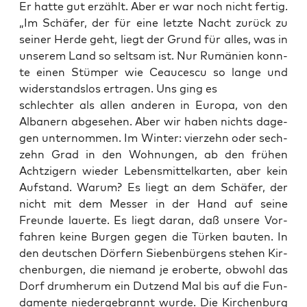
Er hat­te gut erzählt. Aber er war noch nicht fertig.
„Im Schä­fer, der für eine letz­te Nacht zurück zu
sei­ner Her­de geht, liegt der Grund für alles, was in
unse­rem Land so selt­sam ist. Nur Rumä­ni­en konn­
te einen Stüm­per wie Ceauces­cu so lan­ge und
wider­stands­los ertra­gen. Uns ging es
schlech­ter als allen ande­ren in Euro­pa, von den
Alba­nern abge­se­hen. Aber wir haben nichts dage­
gen unter­nom­men. Im Win­ter: vier­zehn oder sech­
zehn Grad in den Woh­nun­gen, ab den frü­hen
Acht­zi­gern wie­der Lebens­mit­tel­kar­ten, aber kein
Auf­stand. War­um? Es liegt an dem Schä­fer, der
nicht mit dem Mes­ser in der Hand auf sei­ne
Freun­de lau­er­te. Es liegt dar­an, daß unse­re Vor­
fah­ren kei­ne Bur­gen gegen die Tür­ken bau­ten. In
den deut­schen Dör­fern Sie­ben­bür­gens ste­hen Kir­
chen­bur­gen, die nie­mand je erober­te, obwohl das
Dorf drum­her­um ein Dut­zend Mal bis auf die Fun­
da­men­te nie­der­ge­brannt wur­de. Die Kir­chen­burg