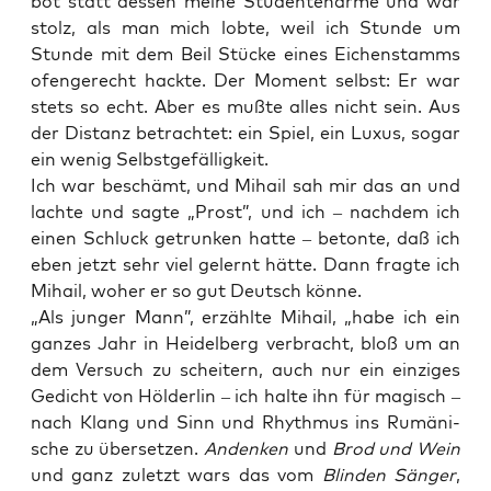
bot statt des­sen mei­ne Stu­den­ten­ar­me und war
stolz, als man mich lob­te, weil ich Stun­de um
Stun­de mit dem Beil Stü­cke eines Eichen­stamms
ofen­ge­recht hack­te. Der Moment selbst: Er war
stets so echt. Aber es muß­te alles nicht sein. Aus
der Distanz betrach­tet: ein Spiel, ein Luxus, sogar
ein wenig Selbstgefälligkeit.
Ich war beschämt, und Mihail sah mir das an und
lach­te und sag­te „Prost”, und ich – nach­dem ich
einen Schluck getrun­ken hat­te – beton­te, daß ich
eben jetzt sehr viel gelernt hät­te. Dann frag­te ich
Mihail, woher er so gut Deutsch könne.
„Als jun­ger Mann”, erzähl­te Mihail, „habe ich ein
gan­zes Jahr in Hei­del­berg ver­bracht, bloß um an
dem Ver­such zu schei­tern, auch nur ein ein­zi­ges
Gedicht von Höl­der­lin – ich hal­te ihn für magisch –
nach Klang und Sinn und Rhyth­mus ins Rumä­ni­
sche zu über­set­zen.
Andenken
und
Brod und Wein
und ganz zuletzt wars das vom
Blin­den Sän­ger
,