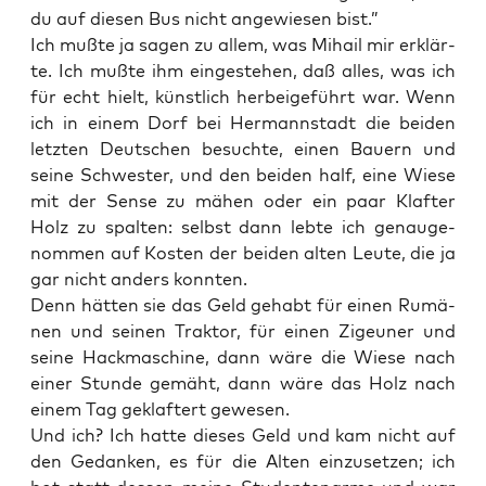
du auf die­sen Bus nicht ange­wie­sen bist.”
Ich muß­te ja sagen zu allem, was Mihail mir erklär­
te. Ich muß­te ihm ein­ge­ste­hen, daß alles, was ich
für echt hielt, künst­lich her­bei­ge­führt war. Wenn
ich in einem Dorf bei Her­mann­stadt die bei­den
letz­ten Deut­schen besuch­te, einen Bau­ern und
sei­ne Schwes­ter, und den bei­den half, eine Wie­se
mit der Sen­se zu mähen oder ein paar Klaf­ter
Holz zu spal­ten: selbst dann leb­te ich genau­ge­
nom­men auf Kos­ten der bei­den alten Leu­te, die ja
gar nicht anders konnten.
Denn hät­ten sie das Geld gehabt für einen Rumä­
nen und sei­nen Trak­tor, für einen Zigeu­ner und
sei­ne Hack­ma­schi­ne, dann wäre die Wie­se nach
einer Stun­de gemäht, dann wäre das Holz nach
einem Tag geklaf­tert gewesen.
Und ich? Ich hat­te die­ses Geld und kam nicht auf
den Gedan­ken, es für die Alten ein­zu­set­zen; ich