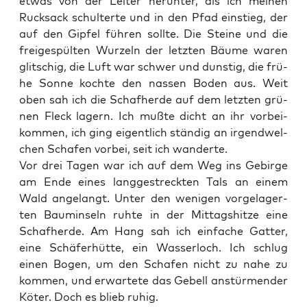
etwas von der Lei­ter her­un­ter, als ich mei­nen
Ruck­sack schul­ter­te und in den Pfad ein­stieg, der
auf den Gip­fel füh­ren soll­te. Die Stei­ne und die
frei­ge­spül­ten Wur­zeln der letz­ten Bäu­me waren
glit­schig, die Luft war schwer und duns­tig, die frü­
he Son­ne koch­te den nas­sen Boden aus. Weit
oben sah ich die Schaf­her­de auf dem letz­ten grü­
nen Fleck lagern. Ich muß­te dicht an ihr vor­bei­
kom­men, ich ging eigent­lich stän­dig an irgend­wel­
chen Scha­fen vor­bei, seit ich wanderte.
Vor drei Tagen war ich auf dem Weg ins Gebir­ge
am Ende eines lang­ge­streck­ten Tals an einem
Wald ange­langt. Unter den weni­gen vor­ge­la­ger­
ten Baum­in­seln ruh­te in der Mit­tags­hit­ze eine
Schaf­her­de. Am Hang sah ich ein­fa­che Gat­ter,
eine Schä­fer­hüt­te, ein Was­ser­loch. Ich schlug
einen Bogen, um den Scha­fen nicht zu nahe zu
kom­men, und erwar­te­te das Gebell anstür­men­der
Köter. Doch es blieb ruhig.