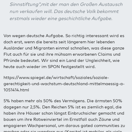
Sinnstiftung“,mit der man den Großen Austausch
nun verkaufen will. Das deutsche Volk bekommt
erstmals wieder eine geschichtliche Aufgabe.
Von wegen deutsche Aufgabe. So richtig interessant wird es
doch erst, wenn die bereits seit längerem hier lebenden
Ausländer und Migranten einmal schnallen, was diese ganze
Flut auch für sie und ihre mühsam erworbenen Claims und
Pfründe bedeutet. Wir sind ein Land der Ungleichheit, wie
heute auch wieder im SPON festgestellt wird.
https://www.spiegel.de/wirtschaft/soziales/soziale-
gerechtigkeit-und-wachstum-deutschland-mittelmaessig-a-
1051414.html
5% haben mehr als 50% des Vermögens. Die ärmsten 50%
dagegen nur 2,5%. Den Reichen 5% ist es ziemlich egal, die
haben ihre Häuser schon längst Einbruchsicher gemacht und
bauen um ihre Rotweinviertel im Ernstfall auch Zäune und
engagieren Wachpersonal, um daraus gated communities zu
machen oder sie wandern aus (Kapital ist mobiler, als viele