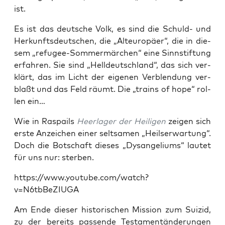
ist.
Es ist das deut­sche Volk, es sind die Schuld- und
Her­kunfts­deut­schen, die „Alt­eu­ro­pä­er“, die in die­
sem „refu­gee-Som­mer­mär­chen“ eine Sinn­stif­tung
erfah­ren. Sie sind „Hell­deutsch­land“, das sich ver­
klärt, das im Licht der eige­nen Ver­blen­dung ver­
blaßt und das Feld räumt. Die „trains of hope“ rol­
len ein…
Wie in Ras­pails
Heer­la­ger der Hei­li­gen
zei­gen sich
ers­te Anzei­chen einer selt­sa­men „Heils­er­war­tung“.
Doch die Bot­schaft die­ses „Dys­an­ge­li­ums“ lau­tet
für uns nur: sterben.
https://www.youtube.com/watch?
v=N6tbBeZIUGA
Am Ende die­ser his­to­ri­schen Mis­si­on zum Sui­zid,
zu der bereits pas­sen­de Tes­ta­men­t­än­de­run­gen