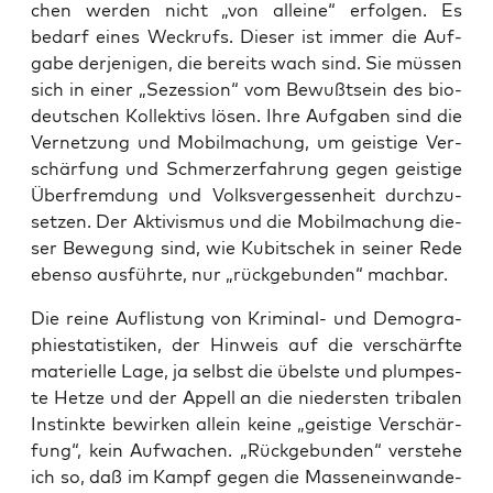
chen wer­den nicht „von allei­ne“ erfol­gen. Es
bedarf eines Weck­rufs. Die­ser ist immer die Auf­
ga­be der­je­ni­gen, die bereits wach sind. Sie müs­sen
sich in einer „Sezes­si­on“ vom Bewußt­sein des bio­
deut­schen Kol­lek­tivs lösen. Ihre Auf­ga­ben sind die
Ver­net­zung und Mobil­ma­chung, um geis­ti­ge Ver­
schär­fung und Schmerz­er­fah­rung gegen geis­ti­ge
Über­frem­dung und Volks­ver­ges­sen­heit durch­zu­
set­zen. Der Akti­vis­mus und die Mobil­ma­chung die­
ser Bewe­gung sind, wie Kubit­schek in sei­ner Rede
eben­so aus­führ­te, nur „rück­ge­bun­den“ machbar.
Die rei­ne Auf­lis­tung von Kri­mi­nal- und Demo­gra­
phie­sta­tis­ti­ken, der Hin­weis auf die ver­schärf­te
mate­ri­el­le Lage, ja selbst die übels­te und plum­pes­
te Het­ze und der Appell an die nie­ders­ten tri­ba­len
Instink­te bewir­ken allein kei­ne „geis­ti­ge Ver­schär­
fung“, kein Auf­wa­chen. „Rück­ge­bun­den“ ver­ste­he
ich so, daß im Kampf gegen die Mas­sen­ein­wan­de­