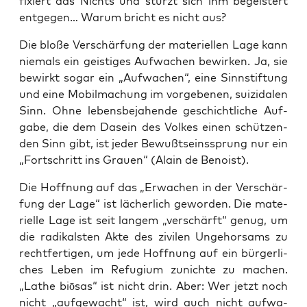
fixiert das Nichts und stürzt sich ihm begeis­tert
ent­ge­gen… War­um bricht es nicht aus?
Die blo­ße Ver­schär­fung der mate­ri­el­len Lage kann
nie­mals ein geis­ti­ges Auf­wa­chen bewir­ken. Ja, sie
bewirkt sogar ein „Auf­wa­chen“, eine Sinn­stif­tung
und eine Mobil­ma­chung im vor­ge­be­nen, sui­zi­da­len
Sinn. Ohne lebens­be­ja­hen­de geschicht­li­che Auf­
ga­be, die dem Dasein des Vol­kes einen schüt­zen­
den Sinn gibt, ist jeder Bewußt­seins­sprung nur ein
„Fort­schritt ins Grau­en“ (Alain de Benoist).
Die Hoff­nung auf das „Erwa­chen in der Ver­schär­
fung der Lage“ ist lächer­lich gewor­den. Die mate­
ri­el­le Lage ist seit lan­gem „ver­schärft“ genug, um
die radi­kals­ten Akte des zivi­len Unge­hor­sams zu
recht­fer­ti­gen, um jede Hoff­nung auf ein bür­ger­li­
ches Leben im Refu­gi­um zunich­te zu machen.
„Lathe biō­sas“ ist nicht drin. Aber: Wer jetzt noch
nicht „auf­ge­wacht“ ist, wird auch nicht auf­wa­