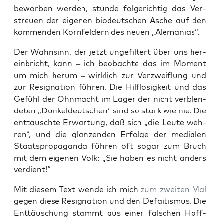
bewor­ben wer­den, stün­de fol­ge­rich­tig das Ver­
streu­en der eige­nen bio­deut­schen Asche auf den
kom­men­den Korn­fel­dern des neu­en „Ale­ma­ni­as“.
Der Wahn­sinn, der jetzt unge­fil­tert über uns her­
ein­bricht, kann – ich beob­ach­te das im Moment
um mich her­um – wirk­lich zur Ver­zweif­lung und
zur Resi­gna­ti­on füh­ren. Die Hilf­lo­sig­keit und das
Gefühl der Ohn­macht im Lager der nicht ver­blen­
de­ten „Dun­kel­deut­schen“ sind so stark wie nie. Die
ent­täusch­te Erwar­tung, daß sich „die Leu­te weh­
ren“, und die glän­zen­den Erfol­ge der media­len
Staats­pro­pa­gan­da füh­ren oft sogar zum Bruch
mit dem eige­nen Volk: „Sie haben es nicht anders
verdient!“
Mit die­sem Text wen­de ich mich
zum zwei­ten Mal
gegen die­se Resi­gna­ti­on und den Defai­tis­mus. Die
Ent­täu­schung stammt aus einer fal­schen Hoff­