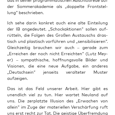
das in sei­ner pro­gram­ma­ti­schen Abschluß­re­de auf
der Som­mer­aka­de­mie als „dop­pel­te Front­stel­
lung“ beschrieben.
Ich sehe dar­in kon­kret auch eine alte Ein­tei­lung
der IB ange­deu­tet. „Schock­ak­tio­nen“ sol­len auf­
rüt­teln, die Fol­gen des Gro­ßen Aus­tauschs dras­
tisch und plas­tisch vor­füh­ren und „sen­si­bi­li­sie­ren“.
Gleich­zei­tig brau­chen wir auch – gera­de zum
„Errei­chen der noch nicht Erreich­ten“ (Lutz Mey­
er) – sym­pa­thi­sche, hoff­nungs­vol­le Bil­der und
Visio­nen, die eine neue Auf­ga­be, ein ande­res
„Deutsch­sein“ jen­seits ver­al­te­ter Mus­ter
aufzeigen.
Das ist das Feld unse­rer Arbeit. Hier gibt es
unend­lich viel zu tun. Hier war­tet Neu­land auf
uns. Die zer­platz­te Illu­si­on des „Erwa­chen von
allein“ im Zuge der mate­ri­el­len Ver­schär­fung ruft
uns erst recht zur Tat. Die geis­ti­ge Über­frem­dung