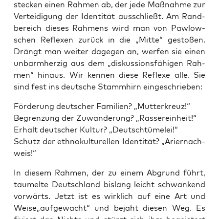
ste­cken einen Rah­men ab, der jede Maß­nah­me zur
Ver­tei­di­gung der Iden­ti­tät aus­schließt. Am Rand­
be­reich die­ses Rah­mens wird man von Paw­low­
schen Refle­xen zurück in die „Mit­te“ gesto­ßen.
Drängt man wei­ter dage­gen an, wer­fen sie einen
unbarm­her­zig aus dem „dis­kus­si­ons­fä­hi­gen Rah­
men“ hin­aus. Wir ken­nen die­se Refle­xe alle. Sie
sind fest ins deut­sche Stamm­hirn eingeschrieben:
För­de­rung deut­scher Fami­li­en? „Mut­ter­kreuz!“
Begren­zung der Zuwan­de­rung? „Ras­ser­ein­heit!“
Erhalt deut­scher Kul­tur? „Deutsch­tü­me­lei!“
Schutz der eth­no­kul­tu­rel­len Iden­ti­tät? „Arier­nach­
weis!“
In die­sem Rah­men, der zu einem Abgrund führt,
tau­mel­te Deutsch­land bis­lang leicht schwan­kend
vor­wärts. Jetzt ist es wirk­lich auf eine Art und
Weise„aufgewacht“ und bejaht die­sen Weg. Es