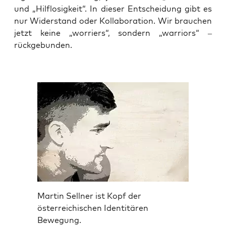
und „Hilf­lo­sig­keit“. In die­ser Ent­schei­dung gibt es
nur Wider­stand oder Kol­la­bo­ra­ti­on. Wir brau­chen
jetzt kei­ne „worriers“, son­dern „war­ri­ors“ –
rückgebunden.
Martin Sellner ist Kopf der
österreichischen Identitären
Bewegung.