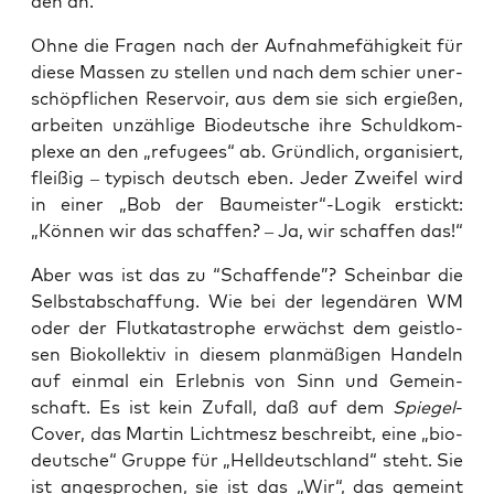
den an.
Ohne die Fra­gen nach der Auf­nah­me­fä­hig­keit für
die­se Mas­sen zu stel­len und nach dem schier uner­
schöpf­li­chen Reser­voir, aus dem sie sich ergie­ßen,
arbei­ten unzäh­li­ge Bio­deut­sche ihre Schuld­kom­
ple­xe an den „refu­gees“ ab. Gründ­lich, orga­ni­siert,
flei­ßig – typisch deutsch eben. Jeder Zwei­fel wird
in einer „Bob der Baumeister“-Logik erstickt:
„Kön­nen wir das schaf­fen? – Ja, wir schaf­fen das!“
Aber was ist das zu “Schaf­fen­de”? Schein­bar die
Selb­st­ab­schaf­fung. Wie bei der legen­dä­ren WM
oder der Flut­ka­ta­stro­phe erwächst dem geist­lo­
sen Bio­kol­lek­tiv in die­sem plan­mä­ßi­gen Han­deln
auf ein­mal ein Erleb­nis von Sinn und Gemein­
schaft. Es ist kein Zufall, daß auf dem
Spie­gel
-
Cover, das Mar­tin Licht­mesz beschreibt, eine „bio­
deut­sche“ Grup­pe für „Hell­deutsch­land“ steht. Sie
ist ange­spro­chen, sie ist das „Wir“, das gemeint