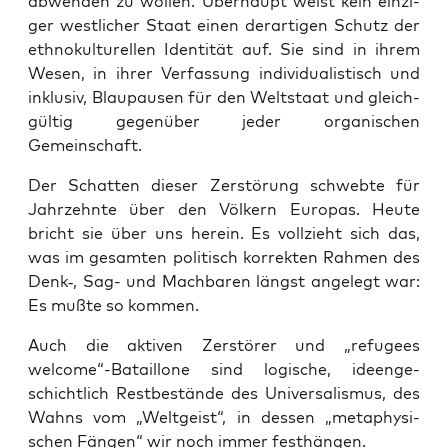
abwen­den zu wol­len. Über­haupt weist kein ein­zi­
ger west­li­cher Staat einen der­ar­ti­gen Schutz der
eth­no­kul­tu­rel­len Iden­ti­tät auf. Sie sind in ihrem
Wesen, in ihrer Ver­fas­sung indi­vi­dua­lis­tisch und
inklu­siv, Blau­pau­sen für den Welt­staat und gleich­
gül­tig gegen­über jeder orga­ni­schen
Gemeinschaft.
Der Schat­ten die­ser Zer­stö­rung schweb­te für
Jahr­zehn­te über den Völ­kern Euro­pas. Heu­te
bricht sie über uns her­ein. Es voll­zieht sich das,
was im gesam­ten poli­tisch kor­rek­ten Rah­men des
Denk‑, Sag- und Mach­ba­ren längst ange­legt war:
Es muß­te so kommen.
Auch die akti­ven Zer­stö­rer und „refu­gees
welcome“-Bataillone sind logi­sche, ideen­ge­
schicht­lich Rest­be­stän­de des Uni­ver­sa­lis­mus, des
Wahns vom „Welt­geist“, in des­sen „meta­phy­si­
schen Fän­gen“ wir noch immer festhängen.