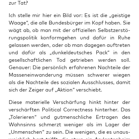
zur Tat?
Ich stel­le mir hier ein Bild vor: Es ist die „geis­ti­ge
Waa­ge“, die alle Bun­des­bür­ger im Kopf haben. Sie
wägt ab, ob man mit der offi­zi­el­len Selbst­zer­stö­
rungs­po­li­tik kon­form­ge­hen und dafür in Ruhe
gelas­sen wer­den, oder ob man dage­gen auf­tre­ten
und dafür als „dun­kel­deut­sches Pack“ in den
gesell­schaft­li­chen Tod getrie­ben wer­den soll.
Genau­er: Die per­sön­lich erfah­re­nen Nach­tei­le der
Mas­sen­ein­wan­de­rung müs­sen schwe­rer wie­gen
als die Nach­tei­le des sozia­len Aus­schlus­ses, damit
sich der Zei­ger auf „Akti­on“ verschiebt.
Die­se mate­ri­el­le Ver­schär­fung hinkt hin­ter der
ver­schärf­ten Poli­ti­cal Cor­rect­ness hin­ter­her. Das
„Tole­rie­ren“ und gut­mensch­li­che Ertra­gen des
Wahn­sinns schmerzt weni­ger als im Lager der
„Unmen­schen“ zu sein. Die weni­gen, die es unaus­