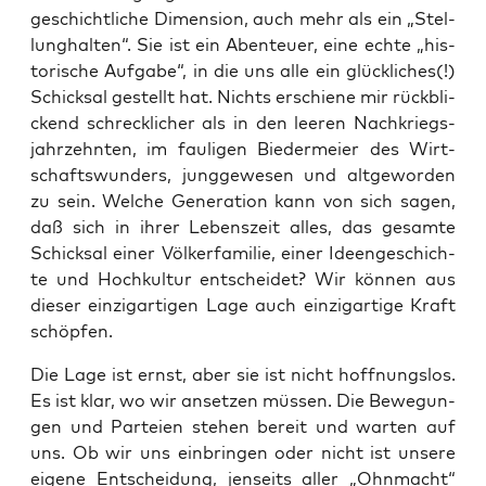
ge­schicht­li­che Dimen­si­on, auch mehr als ein „Stel­
lung­hal­ten“. Sie ist ein Aben­teu­er, eine ech­te „his­
to­ri­sche Auf­ga­be“, in die uns alle ein glück­li­ches(!)
Schick­sal gestellt hat. Nichts erschie­ne mir rück­bli­
ckend schreck­li­cher als in den lee­ren Nach­kriegs­
jahr­zehn­ten, im fau­li­gen Bie­der­mei­er des Wirt­
schafts­wun­ders, jung­ge­we­sen und alt­ge­wor­den
zu sein. Wel­che Gene­ra­ti­on kann von sich sagen,
daß sich in ihrer Lebens­zeit alles, das gesam­te
Schick­sal einer Völ­ker­fa­mi­lie, einer Ideen­ge­schich­
te und Hoch­kul­tur ent­schei­det? Wir kön­nen aus
die­ser ein­zig­ar­ti­gen Lage auch ein­zig­ar­ti­ge Kraft
schöpfen.
Die Lage ist ernst, aber sie ist nicht hoff­nungs­los.
Es ist klar, wo wir anset­zen müs­sen. Die Bewe­gun­
gen und Par­tei­en ste­hen bereit und war­ten auf
uns. Ob wir uns ein­brin­gen oder nicht ist unse­re
eige­ne Ent­schei­dung, jen­seits aller „Ohn­macht“