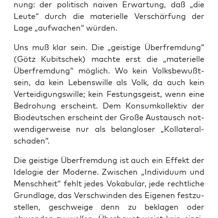
nung: der poli­tisch nai­ven Erwar­tung, daß „die
Leu­te“ durch die mate­ri­el­le Ver­schär­fung der
Lage „auf­wa­chen“ würden.
Uns muß klar sein. Die „geis­ti­ge Über­frem­dung“
(Götz Kubit­schek) mach­te erst die „mate­ri­el­le
Über­frem­dung“ mög­lich. Wo kein Volks­be­wußt­
sein, da kein Lebens­wil­le als Volk, da auch kein
Ver­tei­di­gungs­wil­le; kein Fes­tungs­geist, wenn eine
Bedro­hung erscheint. Dem Kon­sum­kol­lek­tiv der
Bio­deut­schen erscheint der Gro­ße Aus­tausch not­
wen­di­ger­wei­se nur als belang­lo­ser „Kol­la­te­ral­
scha­den“.
Die geis­ti­ge Über­frem­dung ist auch ein Effekt der
Ide­lo­gie der Moder­ne. Zwi­schen „Indi­vi­du­um und
Mensch­heit“ fehlt jedes Voka­bu­lar, jede recht­li­che
Grund­la­ge, das Ver­schwin­den des Eige­nen fest­zu­
stel­len, geschwei­ge denn zu bekla­gen oder