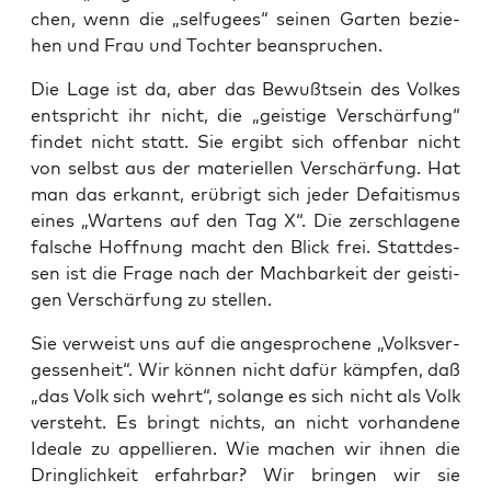
chen, wenn die „sel­fu­gees“ sei­nen Gar­ten bezie­
hen und Frau und Toch­ter beanspruchen.
Die Lage ist da, aber das Bewußt­sein des Vol­kes
ent­spricht ihr nicht, die „geis­ti­ge Ver­schär­fung“
fin­det nicht statt. Sie ergibt sich offen­bar nicht
von selbst aus der mate­ri­el­len Ver­schär­fung. Hat
man das erkannt, erüb­rigt sich jeder Defai­tis­mus
eines „War­tens auf den Tag X“. Die zer­schla­ge­ne
fal­sche Hoff­nung macht den Blick frei. Statt­des­
sen ist die Fra­ge nach der Mach­bar­keit der geis­ti­
gen Ver­schär­fung zu stellen.
Sie ver­weist uns auf die ange­spro­che­ne „Volks­ver­
ges­sen­heit“. Wir kön­nen nicht dafür kämp­fen, daß
„das Volk sich wehrt“, solan­ge es sich nicht als Volk
ver­steht. Es bringt nichts, an nicht vor­han­de­ne
Idea­le zu appel­lie­ren. Wie machen wir ihnen die
Dring­lich­keit erfahr­bar? Wir brin­gen wir sie