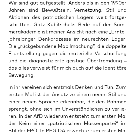
Wir sind gut auf­ge­stellt. Anders als in den 1990er
Jah­ren sind Bewußt­sein, Ver­net­zung, Stil und
Aktio­nen des patrio­ti­schen Lagers weit fort­ge­
schrit­ten. Götz Kubit­scheks Rede auf der Som­
mer­aka­de­mie ist mei­ner Ansicht nach eine „Ern­te“
jah­re­lan­ger Denk­pro­zes­se im neu­rech­ten Lager:
Die „rück­ge­bun­de­ne Mobil­ma­chung“, die dop­pel­te
Front­stel­lung gegen die mate­ri­el­le Ver­schär­fung
und die dia­gnos­ti­zier­te geis­ti­ge Über­frem­dung –
das alles ver­weist für mich auch auf die Iden­ti­tä­re
Bewegung.
In ihr ver­ei­nen sich erst­mals Den­ken und Tun. Zum
ers­ten Mal ist der Ansatz zu einem neu­en Stil und
einer neu­en Spra­che erkenn­bar, die den Rah­men
sprengt, ohne sich im Unver­ständ­li­chen zu ver­lie­
ren. In der AfD wie­der­um ent­steht zum ers­ten Mal
der Keim einer „patrio­ti­schen Mas­sen­par­tei“ im
Stil der FPÖ. In PEGIDA erwach­te zum ers­ten Mal