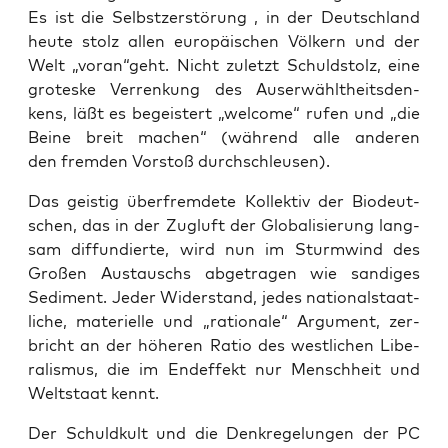
Es ist die Selbst­zer­stö­rung , in der Deutsch­land
heu­te stolz allen euro­päi­schen Völ­kern und der
Welt „voran“geht. Nicht zuletzt Schuld­stolz, eine
gro­tes­ke Ver­ren­kung des Aus­er­wählt­heits­den­
kens, läßt es begeis­tert „wel­co­me“ rufen und „die
Bei­ne breit machen“ (wäh­rend alle ande­ren
den frem­den Vor­stoß durchschleusen).
Das geis­tig über­frem­de­te Kol­lek­tiv der Bio­deut­
schen, das in der Zug­luft der Glo­ba­li­sie­rung lang­
sam dif­fun­dier­te, wird nun im Sturm­wind des
Gro­ßen Aus­tauschs abge­tra­gen wie san­di­ges
Sedi­ment. Jeder Wider­stand, jedes natio­nal­staat­
li­che, mate­ri­el­le und „ratio­na­le“ Argu­ment, zer­
bricht an der höhe­ren Ratio des west­li­chen Libe­
ra­lis­mus, die im End­ef­fekt nur Mensch­heit und
Welt­staat kennt.
Der Schuld­kult und die Denk­re­ge­lun­gen der PC