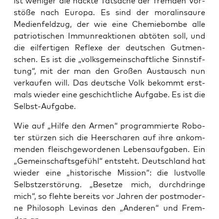
ist weni­ger die nack­te Tat­sa­che der frem­den Vor­
stö­ße nach Euro­pa. Es sind der mora­lin­saure
Medi­en­feld­zug, der wie eine Che­mie­bom­be alle
patrio­ti­schen Immun­re­ak­tio­nen abtö­ten soll, und
die eil­fer­ti­gen Refle­xe der deut­schen Gut­men­
schen. Es ist die „volks­ge­mein­schaft­li­che Sinn­stif­
tung“, mit der man den Gro­ßen Aus­tausch nun
ver­kau­fen will. Das deut­sche Volk bekommt erst­
mals wie­der eine geschicht­li­che Auf­ga­be. Es ist die
Selbst-Aufgabe.
Wie auf „Hil­fe den Armen“ pro­gram­mier­te Robo­
ter stür­zen sich die Heer­scha­ren auf ihre ankom­
men­den fleisch­ge­wor­de­nen Lebens­auf­ga­ben. Ein
„Gemein­schafts­ge­fühl“ ent­steht. Deutsch­land hat
wie­der eine „his­to­ri­sche Mis­si­on“: die lust­vol­le
Selbst­zer­stö­rung. „Beset­ze mich, durch­drin­ge
mich“, so fleh­te bereits vor Jah­ren der post­mo­der­
ne Phi­lo­soph Levi­n­as den „Ande­ren“ und Frem­