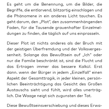
Es geht um die Benen­nung, um die Bil­der, die
Begrif­fe, die ent­lar­vend, blitz­ar­tig ein­schla­gen und
die Phä­no­me­ne in ein ande­res Licht tau­chen. Es
geht dar­um, den „Plot“, den zusam­men­hän­gen­den
Faden, für die Tau­sen­de grau­en­haf­ter Ein­zel­mel­
dun­gen zu fin­den, die täg­lich auf uns einprasseln.
Die­ser Plot ist nichts ande­res als der Bruch mit
der geis­ti­gen Über­frem­dung und der Volks­ver­ges­
sen­heit. Solan­ge das Bewußt­sein auf „Ich“ oder
nur die Fami­lie beschränkt ist, sind die Flucht und
das Ertra­gen immer das bes­se­re Kal­kül. Erst
dann. wenn der Bür­ger in jedem „Ein­zel­fall“ einen
Aspekt der Gesamt­tra­gik, in jeder klei­nen, per­sön­
li­chen Beein­träch­ti­gung das Gesicht des Gro­ßen
Aus­tauschs sieht und fühlt, wird alles uner­träg­
lich. Die Waa­ge neigt sich zuguns­ten der Tat.
Die­se Bewußt­seins­ver­schie­bung und die­ses Erwa­