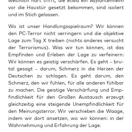
weich­lich hart trifft, die etwa ein Asy­lan­ten­heim
vor die Haus­tür gesetzt bekom­men, sind iso­liert
und im Stich gelassen.
Wo ist unser Hand­lungs­spiel­raum? Wir kön­nen
den PC-Ter­ror nicht ver­rin­gern und die objek­ti­ve
Lage zum Tag X trei­ben (nichts ande­res ver­sucht
der Ter­ro­ris­mus). Was wir tun kön­nen, ist das
Emp­fin­den und Erle­ben der Lage zu ver­fei­nern:
Wir kön­nen es geis­tig ver­schär­fen. Es geht – bru­
tal gesagt – dar­um, Schmerz in die Her­zen der
Deut­schen zu schla­gen. Es geht dar­um, den
Schmerz, den wir füh­len, für alle ande­ren fühl­bar
zu machen. Die geis­ti­ge Ver­schär­fung und Emp­
find­lich­keit für den Gro­ßen Aus­tausch erzeugt
gleich­zei­tig eine stei­gen­de Unemp­find­lich­keit für
den Mei­nungs­ter­ror. Wir ver­schie­ben die Waa­ge,
indem wir dort anset­zen, wo wir kön­nen: in der
Wahr­neh­mung und Erfah­rung der Lage.