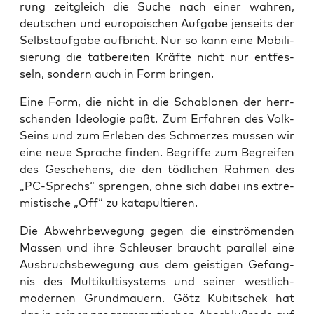
rung zeit­gleich die Suche nach einer wah­ren,
deut­schen und euro­päi­schen Auf­ga­be jen­seits der
Selbst­auf­ga­be auf­bricht. Nur so kann eine Mobi­li­
sie­rung die tat­be­rei­ten Kräf­te nicht nur ent­fes­
seln, son­dern auch in Form bringen.
Eine Form, die nicht in die Scha­blo­nen der herr­
schen­den Ideo­lo­gie paßt. Zum Erfah­ren des Volk-
Seins und zum Erle­ben des Schmer­zes müs­sen wir
eine neue Spra­che fin­den. Begrif­fe zum Begrei­fen
des Gesche­hens, die den töd­li­chen Rah­men des
„PC-Sprechs“ spren­gen, ohne sich dabei ins extre­
mis­ti­sche „Off“ zu katapultieren.
Die Abwehr­be­we­gung gegen die ein­strö­men­den
Mas­sen und ihre Schleu­ser braucht par­al­lel eine
Aus­bruchs­be­we­gung aus dem geis­ti­gen Gefäng­
nis des Mul­ti­kul­ti­sys­tems und sei­ner west­lich-
moder­nen Grund­mau­ern. Götz Kubit­schek hat