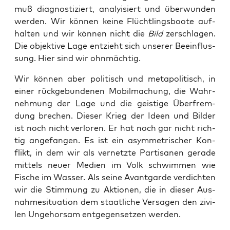
muß dia­gnos­ti­ziert, ana­ly­isiert und über­wun­den
wer­den. Wir kön­nen kei­ne Flücht­lings­boo­te auf­
hal­ten und wir kön­nen nicht die
Bild
zer­schla­gen.
Die objek­ti­ve Lage ent­zieht sich unse­rer Beein­flus­
sung. Hier sind wir ohnmächtig.
Wir kön­nen aber poli­tisch und meta­po­li­tisch, in
einer rück­ge­bun­de­nen Mobil­ma­chung, die Wahr­
neh­mung der Lage und die geis­ti­ge Über­frem­
dung bre­chen. Die­ser Krieg der Ideen und Bil­der
ist noch nicht ver­lo­ren. Er hat noch gar nicht rich­
tig ange­fan­gen. Es ist ein asym­me­tri­scher Kon­
flikt, in dem wir als ver­netz­te Par­ti­sa­nen gera­de
mit­tels neu­er Medi­en im Volk schwim­men wie
Fische im Was­ser. Als sei­ne Avant­gar­de ver­dich­ten
wir die Stim­mung zu Aktio­nen, die in die­ser Aus­
nah­me­si­tua­ti­on dem staat­li­che Ver­sa­gen den zivi­
len Unge­hor­sam ent­ge­gen­set­zen werden.