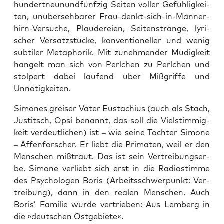
hun­dert­neun­und­fünf­zig Sei­ten vol­ler Gefüh­lig­kei­
ten, unüber­seh­ba­rer Frau-denkt-sich-in-Män­ner­
hirn-Ver­su­che, Plau­de­rei­en, Sei­ten­strän­ge, lyri­
scher Ver­satz­stü­cke, kon­ven­tio­nel­ler und wenig
sub­ti­ler Meta­pho­rik. Mit zuneh­men­der Müdig­keit
han­gelt man sich von Perl­chen zu Perl­chen und
stol­pert dabei lau­fend über Miß­grif­fe und
Unnötigkeiten.
Simo­nes grei­ser Vater Eusta­chi­us (auch als Stach,
Jus­titsch, Opsi benannt, das soll die Viel­stim­mig­
keit ver­deut­li­chen) ist – wie sei­ne Toch­ter Simo­ne
– Affen­for­scher. Er liebt die Pri­ma­ten, weil er den
Men­schen miß­traut. Das ist sein Ver­trei­bungs­er­
be. Simo­ne ver­liebt sich erst in die Radio­stim­me
des Psy­cho­lo­gen Boris (Arbeits­schwer­punkt: Ver­
trei­bung), dann in den rea­len Men­schen. Auch
Boris’ Fami­lie wur­de ver­trie­ben: Aus Lem­berg in
die »deut­schen Ostgebiete«.