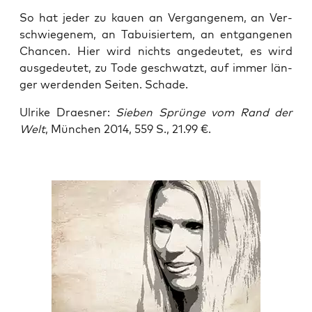
So hat jeder zu kau­en an Ver­gan­ge­nem, an Ver­
schwie­ge­nem, an Tabui­sier­tem, an ent­gan­ge­nen
Chan­cen. Hier wird nichts ange­deu­tet, es wird
aus­ge­deu­tet, zu Tode geschwatzt, auf immer län­
ger wer­den­den Sei­ten. Schade.
Ulri­ke Draes­ner:
Sie­ben
Sprün­ge vom Rand der
Welt
, Mün­chen 2014, 559 S., 21.99 €.