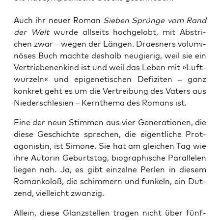
Auch ihr neu­er Roman
Sie­ben Sprün­ge vom
Rand
der Welt
wur­de all­seits hoch­ge­lobt, mit Abstri­
chen zwar – wegen der Län­gen. Draes­ners volu­mi­
nö­ses Buch mach­te des­halb neu­gie­rig, weil sie ein
Ver­trie­be­nen­kind ist und weil das Leben mit »Luft­
wur­zeln« und epi­ge­ne­ti­schen Defi­zi­ten – ganz
kon­kret geht es um die Ver­trei­bung des Vaters aus
Nie­der­schle­si­en – Kern­the­ma des Romans ist.
Eine der neun Stim­men aus vier Gene­ra­tio­nen, die
die­se Geschich­te spre­chen, die eigent­li­che Prot­
ago­nis­tin, ist Simo­ne. Sie hat am glei­chen Tag wie
ihre Autorin Geburts­tag, bio­gra­phi­sche Par­al­le­len
lie­gen nah. Ja, es gibt ein­zel­ne Per­len in die­sem
Roman­ko­loß, die schim­mern und fun­keln, ein Dut­
zend, viel­leicht zwanzig.
Allein, die­se Glanz­stel­len tra­gen nicht über fünf­