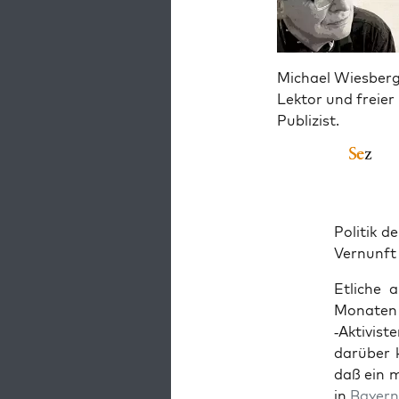
Michael Wiesberg
Lektor und freier
Publizist.
Poli­tik d
Ver­nunft
Etli­che 
Mona­ten 
‑Akti­vis
dar­über 
daß ein mu
in
Bay­er