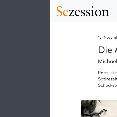
15. Novem
Die 
Michae
Paris st
Satirez
Schockst