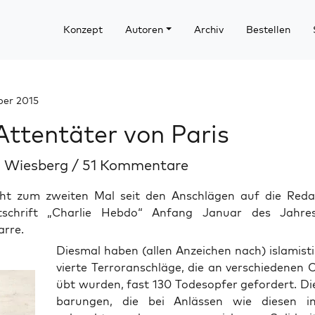
Konzept
Autoren
Archiv
Bestellen
ber 2015
Attentäter von Paris
l Wiesberg
/
51 Kommentare
eht zum zweiten Mal seit den Anschlägen auf die Reda
eitschrift „Charlie Hebdo“ Anfang Januar des Jahr
arre.
Dies­mal haben (allen Anzei­chen nach) isla­mis­t
vier­te Ter­ror­an­schlä­ge, die an ver­schie­de­nen
übt wur­den, fast 130 Todes­op­fer gefor­dert. Die
ba­run­gen, die bei Anläs­sen wie die­sen 