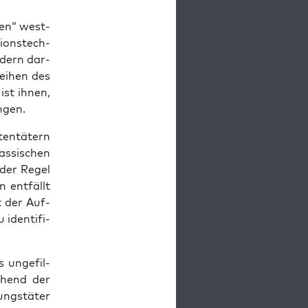
­ren“ west­
i­ons­tech­
n­dern dar­
ei­hen des
 ist ihnen,
ngen.
ten­tä­tern
as­si­schen
 der Regel
 ent­fällt
st der Auf­
iden­ti­fi­
 unge­fil­
e­hend der
ungs­tä­ter