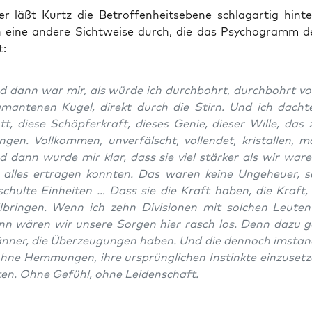
 läßt Kurtz die Betrof­fen­heits­ebe­ne schlag­ar­tig hin­te
h eine ande­re Sicht­wei­se durch, die das Psy­cho­gramm d
t:
d dann war mir, als wür­de ich durch­bohrt, durch­bohrt vo
a­man­te­nen Kugel, direkt durch die Stirn. Und ich dach­t
t, die­se Schöp­fer­kraft, die­ses Genie, die­ser Wil­le, das 
n­gen. Voll­kom­men, unver­fälscht, voll­endet, kris­tal­len, ma
 dann wur­de mir klar, dass sie viel stär­ker als wir ware
 alles ertra­gen konn­ten. Das waren kei­ne Unge­heu­er, s
chul­te Ein­hei­ten … Dass sie die Kraft haben, die Kraft,
l­brin­gen. Wenn ich zehn Divi­sio­nen mit sol­chen Leu­ten
nn wären wir unse­re Sor­gen hier rasch los. Denn dazu g
­ner, die Über­zeu­gun­gen haben. Und die den­noch imstan­
hne Hem­mun­gen, ihre ursprüng­li­chen Instink­te ein­zu­set­
ten. Ohne Gefühl, ohne Leidenschaft.