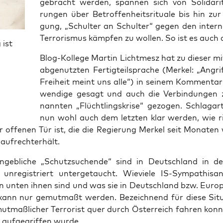
gebracht wer­den, span­nen sich von Soli­da­ri­tä
run­gen über Betrof­fen­heits­ri­tua­le bis hin zur
gung, „Schul­ter an Schul­ter“ gegen den inter­na­
Ter­ro­ris­mus kämp­fen zu wol­len. So ist es auch
 ist
Blog-Kol­le­ge Mar­tin Licht­mesz hat zu die­ser mitt
abge­nutz­ten Fer­tig­teil­spra­che (Mer­kel: „Angr
Frei­heit meint uns alle“) in sei­nem Kom­men­ta
wen­di­ge gesagt und auch die Ver­bin­dun­gen
nann­ten „Flücht­lings­kri­se“ gezo­gen. Schlag­ar­
nun wohl auch dem letz­ten klar wer­den, wie ri
er offe­nen Tür ist, die die Regie­rung Mer­kel seit Mona­ten
 aufrechterhält.
angeb­li­che „Schutz­su­chen­de“ sind in Deutsch­land in de
unre­gis­triert unter­ge­taucht. Wie­vie­le IS-Sym­pa­thi­sa
­ten unten ihnen sind und was sie in Deutsch­land bzw. Euro­p
kann nur gemut­maßt wer­den. Bezeich­nend für die­se Situa­
t­maß­li­cher Ter­ro­rist quer durch Öster­reich fah­ren konn
n
auf­ge­grif­fen wurde.