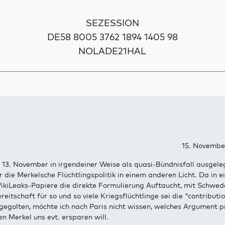
SEZESSION
DE58 8005 3762 1894 1405 98
NOLADE21HAL
15. Novembe
13. November in irgendeiner Weise als quasi-Bündnisfall ausgeleg
r die Merkelsche Flüchtlingspolitik in einem anderen Licht. Da in 
kiLeaks-Papiere die direkte Formulierung Auftaucht, mit Schwed
itschaft für so und so viele Kriegsflüchtlinge sei die "contributi
gegolten, möchte ich nach Paris nicht wissen, welches Argument p
 Merkel uns evt. ersparen will.