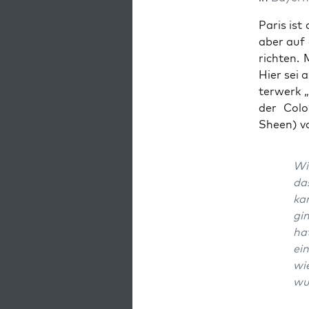
Paris ist 
aber auf 
rich­ten.
Hier sei 
ter­werk 
der Colo­
Sheen) vo
Wir
da
ka
gi
ha
ein
wie
wus