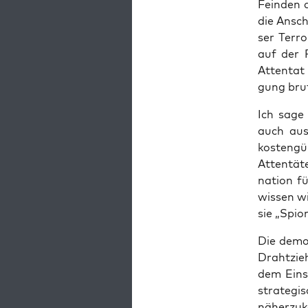
Fein­den 
die Anschl
ser Ter­r
auf der F
Atten­tat 
gung bru­
Ich sage 
auch aus 
kos­ten­g
Atten­tä­
na­ti­on 
wis­sen w
sie „Spio
Die demo­
Draht­zie­
dem Ein­s
stra­te­gi
näherzu