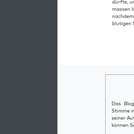
dürf­te, 
mas­sen 
nach­dem,
blu­ti­gen
Das Blog 
Stimme im
seiner Au
können Si