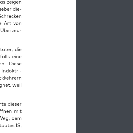
as zei­gen
ge­ber die­
Schre­cken
se Art von
e Über­zeu­
ä­ter, die
falls eine
en. Die­se
Indok­tri­
k­keh­rern
­net, weil
te die­ser
öff­nen mit
n Weg, dem
taa­tes IS,