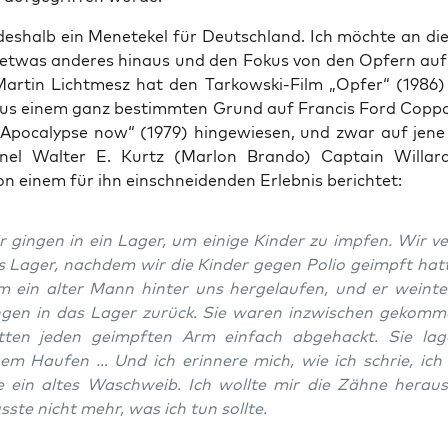
des­halb ein Mene­te­kel für Deutsch­land. Ich möch­te an die­
etwas ande­res hin­aus und den Fokus von den Opfern auf
 Mar­tin Licht­mesz hat den Tar­kow­ski-Film „Opfer“ (1986
aus einem ganz bestimm­ten Grund auf Fran­cis Ford Cop­po
„Apo­ca­lyp­se now“ (1979) hin­ge­wie­sen, und zwar auf jene 
nel Wal­ter E. Kurtz (Mar­lon Bran­do) Cap­tain Wil­lar
n einem für ihn ein­schnei­den­den Erleb­nis berichtet:
 gin­gen in ein Lager, um eini­ge Kin­der zu imp­fen. Wir ver
s Lager, nach­dem wir die Kin­der gegen Polio geimpft hat­
m ein alter Mann hin­ter uns her­ge­lau­fen, und er wein­t
n­gen in das Lager zurück. Sie waren inzwi­schen gekom­
t­ten jeden geimpf­ten Arm ein­fach abge­hackt. Sie la
em Hau­fen … Und ich erin­ne­re mich, wie ich schrie, ich 
 ein altes Wasch­weib. Ich woll­te mir die Zäh­ne her­aus­
s­te nicht mehr, was ich tun sollte.