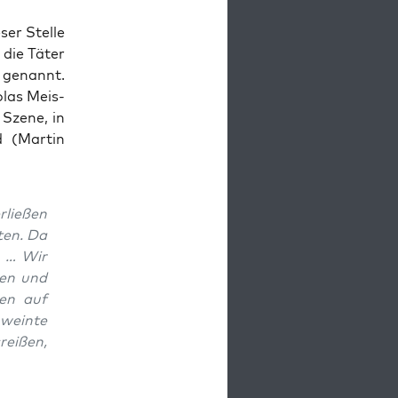
ser Stel­le
 die Täter
) genannt.
­las Meis­
Sze­ne, in
d (Mar­tin
­lie­ßen
ten. Da
e … Wir
men und
gen auf
wein­te
rei­ßen,