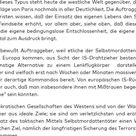
die­ses Typus steht heu­te die west­li­che Welt gegen­über, d
ä­ge von Paris noch­mals in aller Deut­lich­keit. Die Auf­trag­
o­ris­ten wis­sen, daß der Ein­satz des eige­nen Lebens den 
eind­sei­te erhöht, vor allem aber, sie­he oben, daß die­
die eige­ne bedin­gungs­lo­se Ent­schlos­sen­heit, die eige­n
tal zum Aus­druck bringt.
bewußt Auf­trag­ge­ber, weil etli­che der Selbst­mord­at­ten­t
Euro­pa kom­men, aus Sicht der IS-Draht­zie­her bes­ten­
üns­ti­ge Alter­na­ti­ve zu einem Lenk­flug­kör­per dar­stel­l
ter sind viel­fach erst nach Wochen oder Mona­ten mas­si­ver 
für der­ar­ti­ge Kom­man­dos bereit. Von euro­päi­schen IS-Rüc
ir auch, daß man ins­be­son­de­re ihnen mit Miß­trau­en begeg
­ne“ sein könnten.
kra­ti­schen Gesell­schaf­ten des Wes­tens sind von der War­
her aus idea­le Zie­le; sie sind am ver­letz­lichs­ten und er
atz des tak­ti­schen Mit­tels Selbst­mord­at­ten­tä­ter eine
­schen Ziel, näm­lich der lang­fris­ti­gen Siche­rung des Ter­ror­s
kommen.