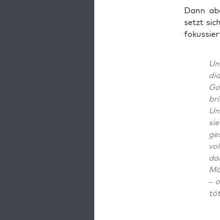
Dann aber
setzt sic
fokussier
Un
di
Got
bri
Und
sie
ges
vol
da
Män
– o
tö