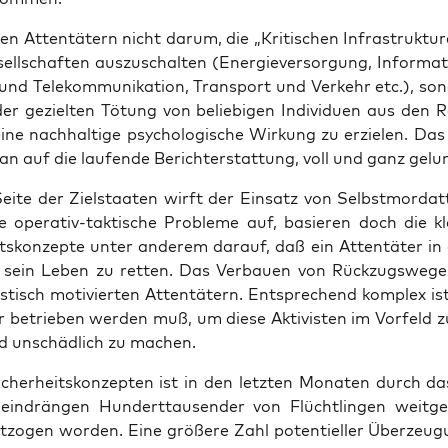
n Atten­tä­tern nicht dar­um, die „Kri­ti­schen Infra­struk­tu
sell­schaf­ten aus­zu­schal­ten (Ener­gie­ver­sor­gung, Infor­ma­t
 und Tele­kom­mu­ni­ka­ti­on, Trans­port und Ver­kehr etc.), so
er geziel­ten Tötung von belie­bi­gen Indi­vi­du­en aus den R
ine nach­hal­ti­ge psy­cho­lo­gi­sche Wir­kung zu erzie­len. Das
n auf die lau­fen­de Bericht­erstat­tung, voll und ganz gelu
i­te der Ziel­staa­ten wirft der Ein­satz von Selbst­mord­at­
he ope­ra­tiv-tak­ti­sche Pro­ble­me auf, basie­ren doch die kl
its­kon­zep­te unter ande­rem dar­auf, daß ein Atten­tä­ter in
, sein Leben zu ret­ten. Das Ver­bau­en von Rück­zugs­we­gen
is­tisch moti­vier­ten Atten­tä­tern. Ent­spre­chend kom­plex i
betrie­ben wer­den muß, um die­se Akti­vis­ten im Vor­feld zu 
nd unschäd­lich zu machen.
icher­heits­kon­zep­ten ist in den letz­ten Mona­ten durch das
n­ein­drän­gen Hun­dert­tau­sen­der von Flücht­lin­gen weit­g
zo­gen wor­den. Eine grö­ße­re Zahl poten­ti­el­ler Über­zeu­g