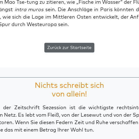
um Mao Tse-tung zu zitie­ren, wie „Fische im Was­ser“ der Flü
längst
intra muros
sein. Die Anschlä­ge in Paris könn­ten de
 wie sich die Lage im Mitt­le­ren Osten ent­wi­ckelt, der An
 Spur durch West­eu­ro­pa sein.
Zurück zur Startseite
Nichts schreibt sich
von allein!
der Zeitschrift Sezession ist die wichtigste rechtsinte
 Netz. Es lebt vom Fleiß, von der Lesewut und von der S
toren. Wenn Sie diesen Federn Zeit und Ruhe verschaffe
e das mit einem Betrag Ihrer Wahl tun.