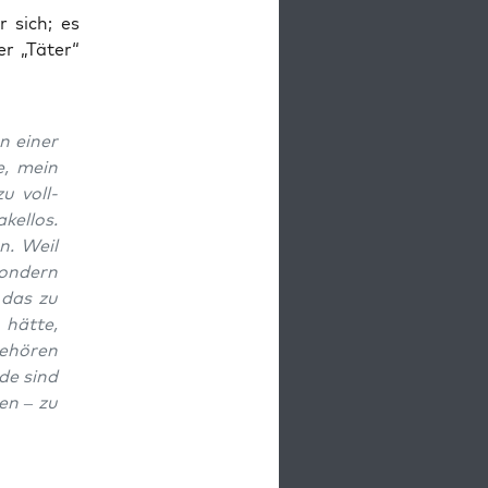
r sich; es
er „Täter“
n einer
e, mein
zu voll­
kel­los.
n. Weil
on­dern
 das zu
 hät­te,
ehö­ren
de sind
zen – zu