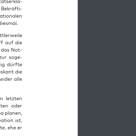
ts­er­klä­
 Bekräf­ti­
tio­na­len
 diesmal.
­ler­wei­le
iff auf die
r das Not­
 zur soge­
tig dürf­te
s­kant die
 wider alle
n letz­ten
n­ten oder
a pla­nen,
ti­on ist,
­te, ehe er