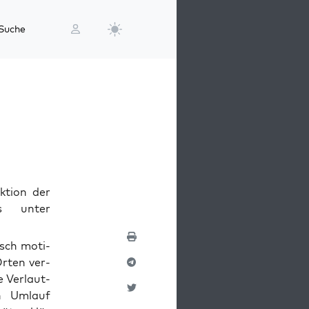
Suche
ktion der
es unter
isch moti­
 Orten ver­
 Ver­laut­
in Umlauf