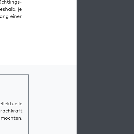
cht­lings­
s­halb, je
fang einer
llektuelle
prachkraft
n möchten,