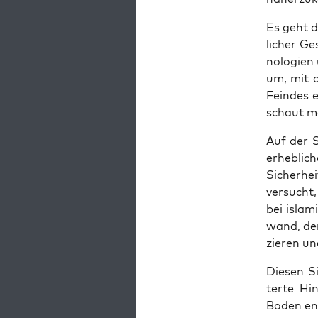
Es geht de
li­cher Ge
no­lo­gien
um, mit d
Fein­des e
schaut ma
Auf der Se
erheb­li­c
Sicher­he
ver­sucht
bei isla­m
wand, der 
zie­ren u
Die­sen S
ter­te Hi
Boden ent­