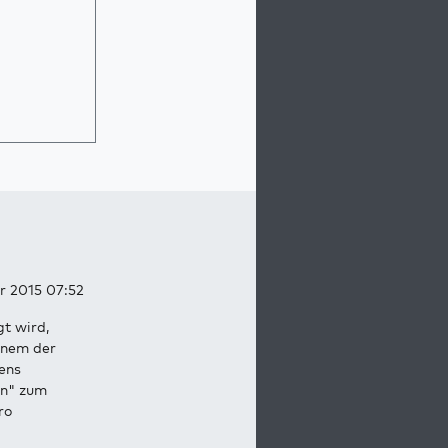
r 2015 07:52
t wird,
einem der
ens
on" zum
ro