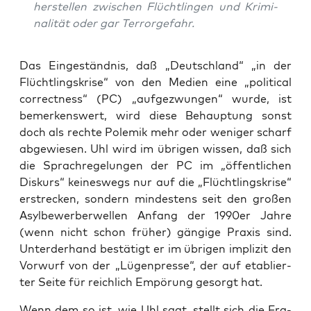
her­stel­len zwi­schen Flücht­lin­gen und Kri­mi­
na­li­tät oder gar Terrorgefahr.
Das Ein­ge­ständ­nis, daß „Deutsch­land“ „in der
Flücht­lings­kri­se“ von den Medi­en eine „poli­ti­cal
cor­rect­ness“ (PC) „auf­ge­zwun­gen“ wur­de, ist
bemer­kens­wert, wird die­se Behaup­tung sonst
doch als rech­te Pole­mik mehr oder weni­ger scharf
abge­wie­sen. Uhl wird im übri­gen wis­sen, daß sich
die Sprach­re­ge­lun­gen der PC im „öffent­li­chen
Dis­kurs“ kei­nes­wegs nur auf die „Flücht­lings­kri­se“
erstre­cken, son­dern min­des­tens seit den gro­ßen
Asyl­be­wer­ber­wel­len Anfang der 1990er Jah­re
(wenn nicht schon frü­her) gän­gi­ge Pra­xis sind.
Unter­der­hand bestä­tigt er im übri­gen impli­zit den
Vor­wurf von der „Lügen­pres­se“, der auf eta­blier­
ter Sei­te für reich­lich Empö­rung gesorgt hat.
Wenn dem so ist, wie Uhl sagt, stellt sich die Fra­