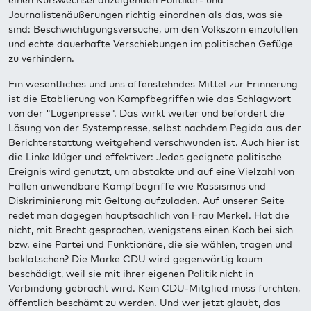
einen Kurswechsel anzeigenden Politiker- und
Journalistenäußerungen richtig einordnen als das, was sie
sind: Beschwichtigungsversuche, um den Volkszorn einzulullen
und echte dauerhafte Verschiebungen im politischen Gefüge
zu verhindern.
Ein wesentliches und uns offenstehndes Mittel zur Erinnerung
ist die Etablierung von Kampfbegriffen wie das Schlagwort
von der "Lügenpresse". Das wirkt weiter und befördert die
Lösung von der Systempresse, selbst nachdem Pegida aus der
Berichterstattung weitgehend verschwunden ist. Auch hier ist
die Linke klüger und effektiver: Jedes geeignete politische
Ereignis wird genutzt, um abstakte und auf eine Vielzahl von
Fällen anwendbare Kampfbegriffe wie Rassismus und
Diskriminierung mit Geltung aufzuladen. Auf unserer Seite
redet man dagegen hauptsächlich von Frau Merkel. Hat die
nicht, mit Brecht gesprochen, wenigstens einen Koch bei sich
bzw. eine Partei und Funktionäre, die sie wählen, tragen und
beklatschen? Die Marke CDU wird gegenwärtig kaum
beschädigt, weil sie mit ihrer eigenen Politik nicht in
Verbindung gebracht wird. Kein CDU-Mitglied muss fürchten,
öffentlich beschämt zu werden. Und wer jetzt glaubt, das