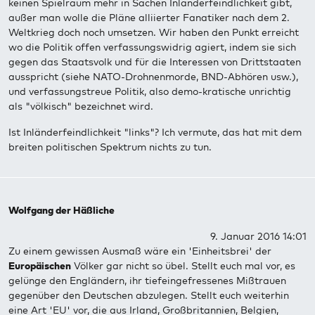
keinen Spielraum mehr in Sachen Inländerfeindlichkeit gibt,
außer man wolle die Pläne alliierter Fanatiker nach dem 2.
Weltkrieg doch noch umsetzen. Wir haben den Punkt erreicht
wo die Politik offen verfassungswidrig agiert, indem sie sich
gegen das Staatsvolk und für die Interessen von Drittstaaten
ausspricht (siehe NATO-Drohnenmorde, BND-Abhören usw.),
und verfassungstreue Politik, also demo-kratische unrichtig
als "völkisch" bezeichnet wird.
Ist Inländerfeindlichkeit "links"? Ich vermute, das hat mit dem
breiten politischen Spektrum nichts zu tun.
Wolfgang der Häßliche
9. Januar 2016 14:01
Zu einem gewissen Ausmaß wäre ein 'Einheitsbrei' der
Europäischen
Völker gar nicht so übel. Stellt euch mal vor, es
gelünge den Engländern, ihr tiefeingefressenes Mißtrauen
gegenüber den Deutschen abzulegen. Stellt euch weiterhin
eine Art 'EU' vor, die aus Irland, Großbritannien, Belgien,