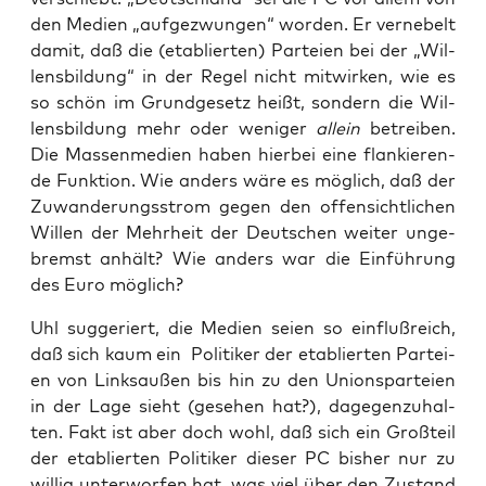
den Medi­en „auf­ge­zwun­gen“ wor­den. Er ver­ne­belt
damit, daß die (eta­blier­ten) Par­tei­en bei der „Wil­
lens­bil­dung“ in der Regel nicht mit­wir­ken, wie es
so schön im Grund­ge­setz heißt, son­dern die Wil­
lens­bil­dung mehr oder weni­ger
allein
betrei­ben.
Die Mas­sen­me­di­en haben hier­bei eine flan­kie­ren­
de Funk­ti­on. Wie anders wäre es mög­lich, daß der
Zuwan­de­rungs­strom gegen den offen­sicht­li­chen
Wil­len der Mehr­heit der Deut­schen wei­ter unge­
bremst anhält? Wie anders war die Ein­füh­rung
des Euro möglich?
Uhl sug­ge­riert, die Medi­en sei­en so ein­fluß­reich,
daß sich kaum ein Poli­ti­ker der eta­blier­ten Par­tei­
en von Links­au­ßen bis hin zu den Uni­ons­par­tei­en
in der Lage sieht (gese­hen hat?), dage­gen­zu­hal­
ten. Fakt ist aber doch wohl, daß sich ein Groß­teil
der eta­blier­ten Poli­ti­ker die­ser PC bis­her nur zu
wil­lig unter­wor­fen hat, was viel über den Zustand