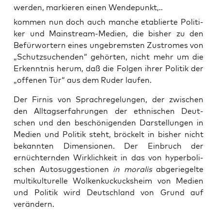
werden, markieren einen Wendepunkt,..
kom­men nun doch auch man­che eta­blier­te Poli­ti­
ker und Main­stream-Medi­en, die bis­her zu den
Befür­wor­tern eines unge­brems­ten Zustro­mes von
„Schutz­su­chen­den“ gehör­ten, nicht mehr um die
Erkennt­nis her­um, daß die Fol­gen ihrer Poli­tik der
„offe­nen Tür“ aus dem Ruder laufen.
Der Fir­nis von Sprach­re­ge­lun­gen, der zwi­schen
den All­tags­er­fah­run­gen der eth­ni­schen Deut­
schen und den beschö­ni­gen­den Dar­stel­lun­gen in
Medi­en und Poli­tik steht, brö­ckelt in bis­her nicht
bekann­ten Dimen­sio­nen. Der Ein­bruch der
ernüch­tern­den Wirk­lich­keit in das von hyper­bo­li­
schen Auto­sug­ges­tio­nen
in mora­lis
abge­rie­gel­te
mul­ti­kul­tu­rel­le Wol­ken­ku­ckucks­heim von Medi­en
und Poli­tik wird Deutsch­land von Grund auf
verändern.