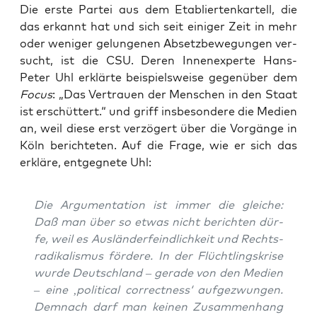
Die ers­te Par­tei aus dem Eta­blier­ten­kar­tell, die
das erkannt hat und sich seit eini­ger Zeit in mehr
oder weni­ger gelun­ge­nen Absetz­be­we­gun­gen ver­
sucht, ist die CSU. Deren Innen­ex­per­te Hans-
Peter Uhl erklär­te bei­spiels­wei­se gegen­über dem
Focus
: „Das Ver­trau­en der Men­schen in den Staat
ist erschüt­tert.“ und griff ins­be­son­de­re die Medi­en
an, weil die­se erst ver­zö­gert über die Vor­gän­ge in
Köln berich­te­ten. Auf die Fra­ge, wie er sich das
erklä­re, ent­geg­ne­te Uhl:
Die Argu­men­ta­ti­on ist immer die glei­che:
Daß man über so etwas nicht berich­ten dür­
fe, weil es Aus­län­der­feind­lich­keit und Rechts­
ra­di­ka­lis­mus för­de­re. In der Flücht­lings­kri­se
wur­de Deutsch­land – gera­de von den Medi­en
– eine ‚poli­ti­cal cor­rect­ness‘ auf­ge­zwun­gen.
Dem­nach darf man kei­nen Zusam­men­hang