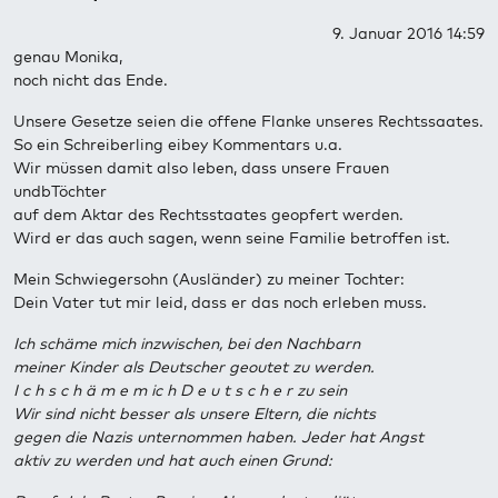
9. Januar 2016 14:59
genau Monika,
noch nicht das Ende.
Unsere Gesetze seien die offene Flanke unseres Rechtssaates.
So ein Schreiberling eibey Kommentars u.a.
Wir müssen damit also leben, dass unsere Frauen
undbTöchter
auf dem Aktar des Rechtsstaates geopfert werden.
Wird er das auch sagen, wenn seine Familie betroffen ist.
Mein Schwiegersohn (Ausländer) zu meiner Tochter:
Dein Vater tut mir leid, dass er das noch erleben muss.
Ich schäme mich inzwischen, bei den Nachbarn
meiner Kinder als Deutscher geoutet zu werden.
I c h s c h ä m e m ic h D e u t s c h e r zu sein
Wir sind nicht besser als unsere Eltern, die nichts
gegen die Nazis unternommen haben. Jeder hat Angst
aktiv zu werden und hat auch einen Grund: