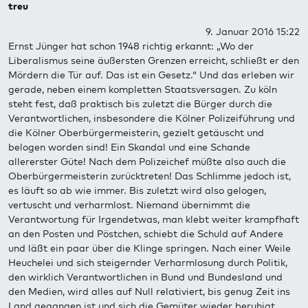
treu
9. Januar 2016 15:22
Ernst Jünger hat schon 1948 richtig erkannt: „Wo der
Liberalismus seine äußersten Grenzen erreicht, schließt er den
Mördern die Tür auf. Das ist ein Gesetz.“ Und das erleben wir
gerade, neben einem kompletten Staatsversagen. Zu köln
steht fest, daß praktisch bis zuletzt die Bürger durch die
Verantwortlichen, insbesondere die Kölner Polizeiführung und
die Kölner Oberbürgermeisterin, gezielt getäuscht und
belogen worden sind! Ein Skandal und eine Schande
allererster Güte! Nach dem Polizeichef müßte also auch die
Oberbürgermeisterin zurücktreten! Das Schlimme jedoch ist,
es läuft so ab wie immer. Bis zuletzt wird also gelogen,
vertuscht und verharmlost. Niemand übernimmt die
Verantwortung für Irgendetwas, man klebt weiter krampfhaft
an den Posten und Pöstchen, schiebt die Schuld auf Andere
und läßt ein paar über die Klinge springen. Nach einer Weile
Heuchelei und sich steigernder Verharmlosung durch Politik,
den wirklich Verantwortlichen in Bund und Bundesland und
den Medien, wird alles auf Null relativiert, bis genug Zeit ins
Land gegangen ist und sich die Gemüter wieder beruhigt