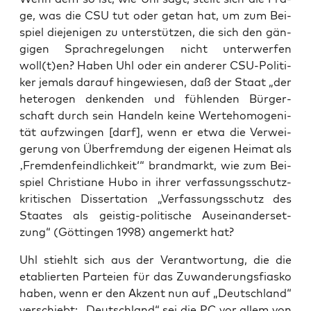
ge, was die CSU tut oder getan hat, um zum Bei­
spiel die­je­ni­gen zu unter­stüt­zen, die sich den gän­
gi­gen Sprach­re­ge­lun­gen nicht unter­wer­fen
woll(t)en? Haben Uhl oder ein ande­rer CSU-Poli­ti­
ker jemals dar­auf hin­ge­wie­sen, daß der Staat „der
hete­ro­gen den­ken­den und füh­len­den Bür­ger­
schaft durch sein Han­deln kei­ne Wer­te­ho­mo­ge­ni­
tät auf­zwin­gen [darf], wenn er etwa die Ver­wei­
ge­rung von Über­frem­dung der eige­nen Hei­mat als
‚Frem­den­feind­lich­keit‘“ brand­markt, wie zum Bei­
spiel Chris­tia­ne Hubo in ihrer ver­fas­sungs­schutz­
kri­ti­schen Dis­ser­ta­ti­on „Ver­fas­sungs­schutz des
Staa­tes als geis­tig-poli­ti­sche Aus­ein­an­der­set­
zung“ (Göt­tin­gen 1998) ange­merkt hat?
Uhl stiehlt sich aus der Ver­ant­wor­tung, die die
eta­blier­ten Par­tei­en für das Zuwan­de­rungs­fi­as­ko
haben, wenn er den Akzent nun auf „Deutsch­land“
ver­schiebt: „Deutsch­land“ sei die PC vor allem von