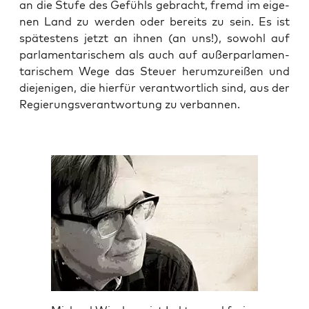
an die Stu­fe des Gefühls gebracht, fremd im eige­
nen Land zu wer­den oder bereits zu sein. Es ist
spä­tes­tens jetzt an ihnen (an uns!), sowohl auf
par­la­men­ta­ri­schem als auch auf außer­par­la­men­
ta­ri­schem Wege das Steu­er her­um­zu­rei­ßen und
die­je­ni­gen, die hier­für ver­ant­wort­lich sind, aus der
Regie­rungs­ver­ant­wor­tung zu verbannen.