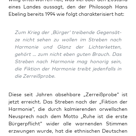
eines Lan­des aus­sagt, den der Phi­lo­soph Hans
Ebe­l­ing bereits 1994 wie folgt cha­rak­te­ri­siert hat:
Zum Krieg der ‚Bür­ger‘ trei­ben­de Gegen­sät­
ze
nicht
sehen zu wol­len im Stre­ben nach
Har­mo­nie und Glanz der Lich­ter­ket­ten,
gehört … zum nicht eben guten Brauch. Das
Stre­ben nach Har­mo­nie mag hono­rig sein,
die Fik­ti­on der Har­mo­nie treibt jeden­falls in
die Zerreißprobe.
Die­se seit Jah­ren abseh­ba­re „Zer­reiß­pro­be“ ist
jetzt erreicht. Das Stre­ben nach der „Fik­ti­on der
Har­mo­nie“, die durch kal­mie­ren­den orwell­schen
Neu­sprech nach dem Mot­to „Ruhe ist die ers­te
Bür­ger­pflicht“ wider alle war­nen­den Stim­men
erzwun­gen wur­de, hat die eth­ni­schen Deut­schen