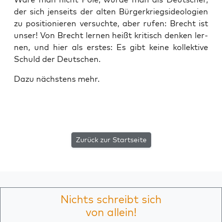
der sich jen­seits der alten Bür­ger­kriegs­ideo­lo­gien
zu posi­tio­nie­ren ver­such­te, aber rufen: Brecht ist
unser! Von Brecht ler­nen heißt kri­tisch den­ken ler­
nen, und hier als ers­tes: Es gibt kei­ne kol­lek­ti­ve
Schuld der Deutschen.
Dazu nächs­tens mehr.
Zurück zur Startseite
Nichts schreibt sich
von allein!