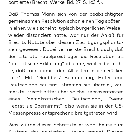
por­tier­te (Brecht: Wer­ke, Bd. 27, S. 163 f.).
Daß Tho­mas Mann sich von der beab­sich­tig­ten
gemein­sa­men Reso­lu­ti­on schon einen Tag spä­ter –
in einer, wie’s scheint, typisch bür­ger­li­chen Wei­se –
wie­der distan­ziert hat­te, war nur der Anlaß für
Brechts Nota­te über des­sen Züch­ti­gungs­phan­ta­
sien gewe­sen. Dabei ver­merk­te Brecht auch, daß
der Lite­ra­tur­no­bel­preis­trä­ger die Reso­lu­ti­on als
“patrio­ti­sche Erklä­rung” ableh­ne, weil er befürch­
te, daß man damit “den Alli­ier­ten in den Rücken
fal­le”. Mit “Goeb­bels’ Behaup­tung, Hit­ler und
Deutsch­land sei eins, stim­men sie über­ein”, ver­
merk­te Brecht bit­ter über sol­che Reprä­sen­tan­ten
eines ‘demo­kra­ti­schen Deutsch­land’, “wenn
Hearst sie über­nimmt”, also wenn sie in der US-
Mas­sen­pres­se ent­spre­chend breit­ge­tre­ten wird.
Was wür­de die­ser Schrift­stel­ler wohl heu­te zum
Zustand der deut­schen Lin­ken sagen? Die­sem