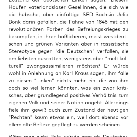
Hau­fen vater­lands­lo­ser Gesel­lIn­nen, die sich wie
die hüb­sche, aber ein­fäl­ti­ge SED-Säch­sin Julia
Bonk dar­in gefal­len, die Fah­ne von 1848 mit den
revo­lu­tio­nä­ren Far­ben des Befrei­ungs­krie­ges zu
bekämp­fen, in ihren häß­li­che­ren, meist west­deut­
schen und grü­nen Vari­an­ten aber in ras­sis­ti­sche
Ste­reo­ty­pe gegen “die Deut­schen” ver­fal­len, sie
am liebs­ten aus­rot­ten, wenigs­tens aber “mul­ti­kul­
tu­rell” zwangs­as­si­mi­lie­ren möch­ten? Er wür­de
wohl in Anleh­nung an Karl Kraus sagen, ihm fal­le
zu die­sen “Lin­ken” nichts mehr ein, die von ihm
doch so viel ler­nen könn­ten, was ein zwar kri­ti­
sches, aber grund­le­gend posi­ti­ves Ver­hält­nis zum
eige­nen Volk und sei­ner Nati­on angeht. Aller­dings
fie­le ihm gewiß auch zum Zustand der heu­ti­gen
“Rech­ten” kaum etwas ein, weil dort eben­so vor
allem alte Refle­xe gepflegt zu wer­den scheinen.
Wäre man nicht Pole, wür­de man als Deut­scher,