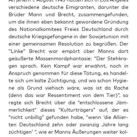
ver­schie­de­ne deut­sche Emi­gran­ten, dar­un­ter die
Brü­der Mann und Brecht, zusam­men­ge­fun­den,
um die ihnen eben bekannt gewor­de­ne Grün­dung
des Natio­nal­ko­mi­tees Frei­es Deutsch­land durch
deut­sche Kriegs­ge­fan­ge­ne in der Sowjet­uni­on mit
einer gemein­sa­men Reso­lu­ti­on zu begrü­ßen. Der
“Lin­ke” Brecht war empört über Manns dort
geäu­ßer­te Mas­sen­mord­phan­ta­sie: “Der Steh­kra­
gen sprach. Kein Kampf war erwähnt, noch in
Anspruch genom­men für die­se Tötung, es han­del­
te sich um kal­te Züch­ti­gung, und wo schon Hygie­
ne als Grund vie­hisch wäre, was ist da Rache
(denn das war Res­sen­ti­ment von dem Tier)”, so
reg­te sich Brecht über die “ent­schlos­se­ne Jäm­
mer­lich­keit” die­ses “Kul­tur­trä­gers” auf, der es
“nicht unbil­lig” gefun­den habe, “wenn ‘die Alli­ier­
ten Deutsch­land zehn oder zwan­zig Jah­re lang
züch­ti­gen’ ”, wie er Manns Äuße­run­gen wei­ter kol­