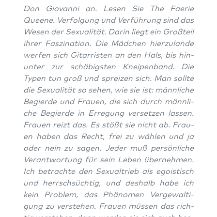
Don Gio­van­ni
an. Lesen Sie T
he Fae­rie
Queene
. Ver­fol­gung und Ver­füh­rung sind das
Wesen der Sexua­li­tät. Dar­in liegt ein Groß­teil
ihrer Fas­zi­na­ti­on. Die Mäd­chen hier­zu­lan­de
wer­fen sich Gitar­ris­ten an den Hals, bis hin­
un­ter zur schä­bigs­ten Knei­pen­band. Die
Typen tun groß und sprei­zen sich. Man soll­te
die Sexua­li­tät so sehen, wie sie ist: männ­li­che
Begier­de und Frau­en, die sich durch männ­li­
che Begier­de in Erre­gung ver­set­zen las­sen.
Frau­en reizt das. Es stößt sie nicht ab. Frau­
en haben das Recht, frei zu wäh­len und ja
oder nein zu sagen. Jeder muß per­sön­li­che
Ver­ant­wor­tung für sein Leben über­neh­men.
Ich betrach­te den Sexu­al­trieb als ego­is­tisch
und herrsch­süch­tig, und des­halb habe ich
kein Pro­blem, das Phä­no­men Ver­ge­wal­ti­
gung zu ver­ste­hen. Frau­en müs­sen das rich­