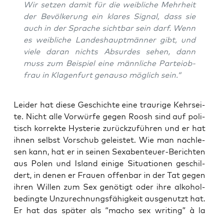
Wir set­zen damit für die weib­li­che Mehr­heit
der Bevöl­ke­rung ein kla­res Signal, dass sie
auch in der Spra­che sicht­bar sein darf. Wenn
es weib­li­che Lan­des­haupt­män­ner gibt, und
vie­le dar­an nichts Absur­des sehen, dann
muss zum Bei­spiel eine männ­li­che Par­tei­ob­
frau in Kla­gen­furt genau­so mög­lich sein.“
Lei­der hat die­se Geschich­te eine trau­ri­ge Kehr­sei­
te. Nicht alle Vor­wür­fe gegen Roosh sind auf poli­
tisch kor­rek­te Hys­te­rie zurück­zu­füh­ren und er hat
ihnen selbst Vor­schub geleis­tet. Wie man nach­le­
sen kann, hat er in sei­nen Sex­aben­teu­er-Berich­ten
aus Polen und Island eini­ge Situa­tio­nen geschil­
dert, in denen er Frau­en offen­bar in der Tat gegen
ihren Wil­len zum Sex genö­tigt oder ihre alko­hol­
be­ding­te Unzu­rech­nungs­fä­hig­keit aus­ge­nutzt hat.
Er hat das spä­ter als “macho sex wri­ting” à la