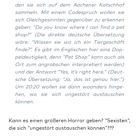
den sie sich auf dem Aache­ner Katsch­hof
sam­meln. Mit einem Code­spruch wol­len sie
sich Gleich­ge­sinn­ten gegen­über zu erken­nen
geben: “Do you know whe­re I can find a pet
shop?” (Die direk­te deut­sche Über­set­zung
wäre: “Wis­sen sie wo ich ein Tier­ge­schäft
fin­de?”. Es gibt im Eng­li­schen hier eine Dop­
pel­deu­tig­keit, denn “Pet Shop” kann auch als
Ort zum angrab­schen inter­pre­tiert wer­den)
und der Ant­wort “Yes, it’s right here.” (Deut­
sche Über­set­zung: “Ja, das ist genau hier.”)
Um 20:20 wol­len sie dann woan­ders hin­ge­
hen, wo sie sich unge­stört aus­tau­schen
können.
Kann es einen grö­ße­ren Hor­ror geben? “Sexis­ten”,
die sich “unge­stört aus­tau­schen können”???