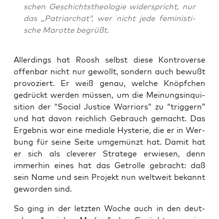
schen Geschichts­theo­lo­gie wider­spricht, nur
das „Patri­ar­chat“, wer nicht jede femi­nis­ti­
sche Marot­te begrüßt.
Aller­dings hat Roosh selbst die­se Kon­tro­ver­se
offen­bar nicht nur gewollt, son­dern auch bewußt
pro­vo­ziert. Er weiß genau, wel­che Knöpf­chen
gedrückt wer­den müs­sen, um die Mei­nungs­in­qui­
si­ti­on der “Social Jus­ti­ce War­ri­ors” zu “trig­gern”
und hat davon reich­lich Gebrauch gemacht. Das
Ergeb­nis war eine media­le Hys­te­rie, die er in Wer­
bung für sei­ne Sei­te umge­münzt hat. Damit hat
er sich als cle­ve­rer Stra­te­ge erwie­sen, denn
immer­hin eines hat das Getrol­le gebracht: daß
sein Name und sein Pro­jekt nun welt­weit bekannt
gewor­den sind.
So ging in der letz­ten Woche auch in den deut­