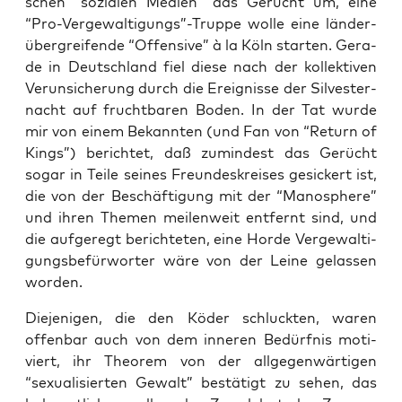
schen “sozia­len Medi­en” das Gerücht um, eine
“Pro-Vergewaltigungs”-Truppe wol­le eine län­der­
über­grei­fen­de “Offen­si­ve” à la Köln star­ten. Gera­
de in Deutsch­land fiel die­se nach der kol­lek­ti­ven
Ver­un­si­che­rung durch die Ereig­nis­se der Sil­ves­ter­
nacht auf frucht­ba­ren Boden. In der Tat wur­de
mir von einem Bekann­ten (und Fan von “Return of
Kings”) berich­tet, daß zumin­dest das Gerücht
sogar in Tei­le sei­nes Freun­des­krei­ses gesi­ckert ist,
die von der Beschäf­ti­gung mit der “Manos­phe­re”
und ihren The­men mei­len­weit ent­fernt sind, und
die auf­ge­regt berich­te­ten, eine Hor­de Ver­ge­wal­ti­
gungs­be­für­wor­ter wäre von der Lei­ne gelas­sen
worden.
Die­je­ni­gen, die den Köder schluck­ten, waren
offen­bar auch von dem inne­ren Bedürf­nis moti­
viert, ihr Theo­rem von der all­ge­gen­wär­ti­gen
“sexua­li­sier­ten Gewalt” bestä­tigt zu sehen, das