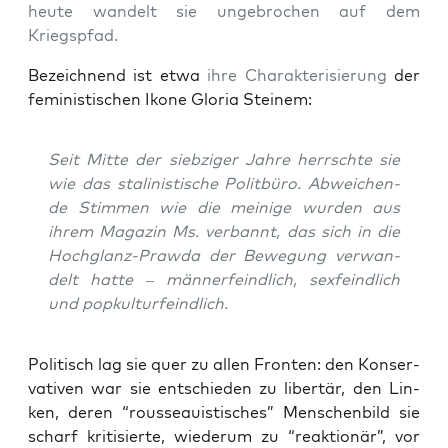
heu­te wan­delt sie unge­bro­chen auf dem
Kriegspfad.
Bezeich­nend ist etwa
ihre Cha­rak­te­ri­sie­rung
der
femi­nis­ti­schen Iko­ne Glo­ria Steinem:
Seit Mit­te der sieb­zi­ger Jah­re herrsch­te sie
wie das sta­li­nis­ti­sche Polit­bü­ro. Abwei­chen­
de Stim­men wie die mei­ni­ge wur­den aus
ihrem Maga­zin
Ms
. ver­bannt, das sich in die
Hoch­glanz-Praw­da der Bewe­gung ver­wan­
delt hat­te – män­ner­feind­lich, sex­feind­lich
und popkulturfeindlich.
Poli­tisch lag sie quer zu allen Fron­ten: den Kon­ser­
va­ti­ven war sie ent­schie­den zu liber­tär, den Lin­
ken, deren “rous­se­au­is­ti­sches” Men­schen­bild sie
scharf kri­ti­sier­te, wie­der­um zu “reak­tio­när”, vor