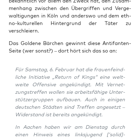
bekannt­lich vor allem den Zweck hat, den Zusam­
men­hang zwi­schen den Über­grif­fen und Ver­ge­
wal­ti­gun­gen in Köln und anders­wo und dem eth­
no-kul­tu­rel­len Hin­ter­grund der Täter zu
verschleiern.
Das Gol­de­ne Bär­chen gewinnt die­se Anti­fan­ten-
Sei­te (wer sonst?) – dort hört sich das so an:
Für Sams­tag, 6. Febru­ar hat die frau­en­feind­
li­che Initia­ti­ve „Return of Kings“ eine welt­
wei­te Offen­si­ve ange­kün­digt. Mit Ver­net­
zungs­tref­fen wol­len sie arbeits­fä­hi­ge Unter­
stüt­zer­grup­pen auf­bau­en. Auch in eini­gen
deut­schen Städ­ten sind Tref­fen ange­setzt –
Wider­stand ist bereits angekündigt.
In Aachen haben wir am Diens­tag durch
einen Hin­weis eines links­ju­gend [‘solid]-