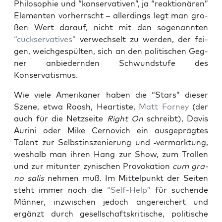
Philosophie und “kon­ser­va­ti­ven”, ja “reak­tio­nä­ren”
Ele­men­ten vor­herrscht – aller­dings legt man gro­
ßen Wert dar­auf, nicht mit den soge­nann­ten
“cuck­ser­va­ti­ves”
ver­wech­selt zu wer­den, der fei­
gen, weich­ge­spül­ten, sich an den poli­ti­schen Geg­
ner anbie­dern­den Schwund­stu­fe des
Konservatismus.
Wie vie­le Ame­ri­ka­ner haben die “Stars” die­ser
Sze­ne, etwa Roosh, Hear­tis­te,
Matt For­ney
(der
auch für die Netz­sei­te
Right On
schreibt), Davis
Auri­ni oder Mike Cer­no­vich ein aus­ge­präg­tes
Talent zur Selbst­in­sze­nie­rung und ‑ver­mark­tung,
wes­halb man ihren Hang zur Show, zum Trol­len
und zur mit­un­ter zyni­schen Pro­vo­ka­ti­on
cum gra­
no salis
neh­men muß. Im Mit­tel­punkt der Sei­ten
steht immer noch die
“Self-Help”
für suchen­de
Män­ner, inzwi­schen jedoch ange­rei­chert und
ergänzt durch gesell­schafts­kri­ti­sche, poli­ti­sche