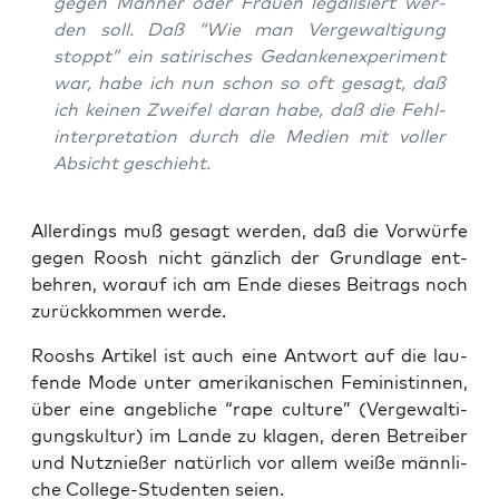
gegen Män­ner oder Frau­en lega­li­siert wer­
den soll. Daß “Wie man Ver­ge­wal­ti­gung
stoppt” ein sati­ri­sches Gedan­ken­ex­pe­ri­ment
war, habe ich nun schon so oft gesagt, daß
ich kei­nen Zwei­fel dar­an habe, daß die Fehl­
in­ter­pre­ta­ti­on durch die Medi­en mit vol­ler
Absicht geschieht.
Aller­dings muß gesagt wer­den, daß die Vor­wür­fe
gegen Roosh nicht gänz­lich der Grund­la­ge ent­
beh­ren, wor­auf ich am Ende die­ses Bei­trags noch
zurück­kom­men werde.
Rooshs Arti­kel ist auch eine Ant­wort auf die lau­
fen­de Mode unter ame­ri­ka­ni­schen Femi­nis­tin­nen,
über eine angeb­li­che “rape cul­tu­re” (Ver­ge­wal­ti­
gungs­kul­tur) im Lan­de zu kla­gen, deren Betrei­ber
und Nutz­nie­ßer natür­lich vor allem wei­ße männ­li­
che Col­lege-Stu­den­ten seien.