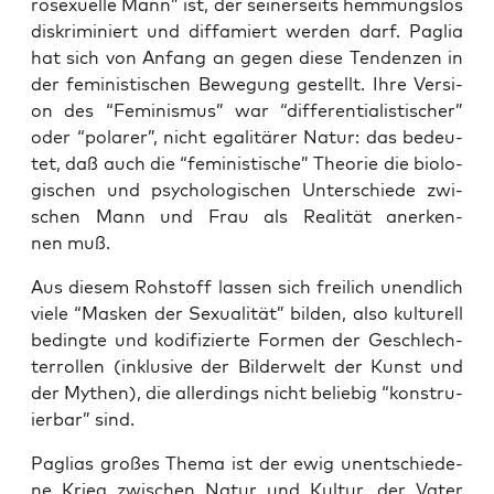
ro­se­xu­el­le Mann” ist, der sei­ner­seits hem­mungs­los
dis­kri­mi­niert und dif­fa­miert wer­den darf. Paglia
hat sich von Anfang an gegen die­se Ten­den­zen in
der femi­nis­ti­schen Bewe­gung gestellt. Ihre Ver­si­
on des “Femi­nis­mus” war “dif­fe­ren­tia­lis­ti­scher”
oder “pola­rer”, nicht ega­li­tä­rer Natur: das bedeu­
tet, daß auch die “femi­nis­ti­sche” Theo­rie die bio­lo­
gi­schen und psy­cho­lo­gi­schen Unter­schie­de zwi­
schen Mann und Frau als Rea­li­tät aner­ken­
nen muß.
Aus die­sem Roh­stoff las­sen sich frei­lich unend­lich
vie­le “Mas­ken der Sexua­li­tät” bil­den, also kul­tu­rell
beding­te und kodi­fi­zier­te For­men der Geschlech­
ter­rol­len (inklu­si­ve der Bil­der­welt der Kunst und
der Mythen), die aller­dings nicht belie­big “kon­stru­
ier­bar” sind.
Pagli­as gro­ßes The­ma ist der ewig unent­schie­de­
ne Krieg zwi­schen Natur und Kul­tur, der Vater