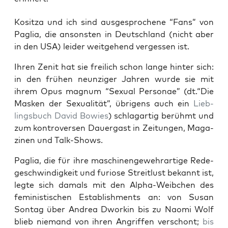
Kositza und ich sind aus­ge­spro­che­ne “Fans” von
Paglia, die ansons­ten in Deutsch­land (nicht aber
in den USA) lei­der weit­ge­hend ver­ges­sen ist.
Ihren Zenit hat sie frei­lich schon lan­ge hin­ter sich:
in den frü­hen neun­zi­ger Jah­ren wur­de sie mit
ihrem Opus magnum “Sexu­al Per­so­nae” (dt.“Die
Mas­ken der Sexua­li­tät”, übri­gens auch ein
Lieb­
lings­buch David Bowies
) schlag­ar­tig berühmt und
zum kon­tro­ver­sen Dau­er­gast in Zei­tun­gen, Maga­
zi­nen und Talk-Shows.
Paglia, die für ihre maschi­nen­ge­wehr­ar­ti­ge Rede­
ge­schwin­dig­keit und furio­se Streit­lust bekannt ist,
leg­te sich damals mit den Alpha-Weib­chen des
femi­nis­ti­schen Estab­lish­ments an: von Sus­an
Son­tag über Andrea Dwor­kin bis zu Nao­mi Wolf
blieb nie­mand von ihren Angrif­fen ver­schont;
bis