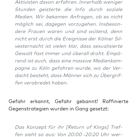
Aktivisten davon erfah­ren. Inner­halb weni­ger
Stun­den geis­ter­te die Info durch sozia­le
Medi­en. Wir beka­men Anfra­gen, ob es nicht
mög­lich sei, dage­gen vor­zu­ge­hen. Ins­be­son­
de­re Frau­en waren und sind wütend, denn
nicht erst durch die Ereig­nis­se der Köl­ner Sil­
ves­ter­nacht ist vie­len klar, dass sexua­li­sier­te
Gewalt fast immer und über­all droht. Empö­
rend ist auch, dass eine mas­si­ve Medi­en­kam­
pa­gne zu Köln gefah­ren wur­de, wo der Ver­
dacht besteht, dass Män­ner sich zu Über­grif­
fen ver­ab­re­det haben.
Gefahr erkannt, Gefahr gebannt! Raf­fi­nier­te
Gegen­stra­te­gien wur­den in Gang gesetzt:
Das Kon­zept für ihr [Return of Kings] Tref­
fen sieht so aus: Von 20:00 ‑20:20 Uhr wer­