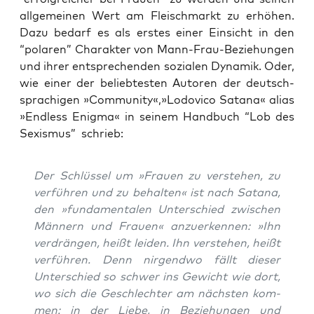
all­ge­mei­nen Wert am Fleisch­markt zu erhö­hen.
Dazu bedarf es als ers­tes einer Ein­sicht in den
“pola­ren” Cha­rak­ter von Mann-Frau-Bezie­hun­gen
und ihrer ent­spre­chen­den sozia­len Dyna­mik. Oder,
wie einer der belieb­tes­ten Autoren der deutsch­
spra­chi­gen »Community«,»Lodovico Sata­na« ali­as
»End­less Enig­ma« in sei­nem Hand­buch “Lob des
Sexis­mus” schrieb:
Der Schlüs­sel um »Frau­en zu ver­ste­hen, zu
ver­füh­ren und zu behal­ten« ist nach Sata­na,
den »fun­da­men­ta­len Unter­schied zwi­schen
Män­nern und Frau­en« anzu­er­ken­nen: »Ihn
ver­drän­gen, heißt lei­den. Ihn ver­ste­hen, heißt
ver­füh­ren. Denn nir­gend­wo fällt die­ser
Unter­schied so schwer ins Gewicht wie dort,
wo sich die Geschlech­ter am nächs­ten kom­
men: in der Lie­be, in Bezie­hun­gen und