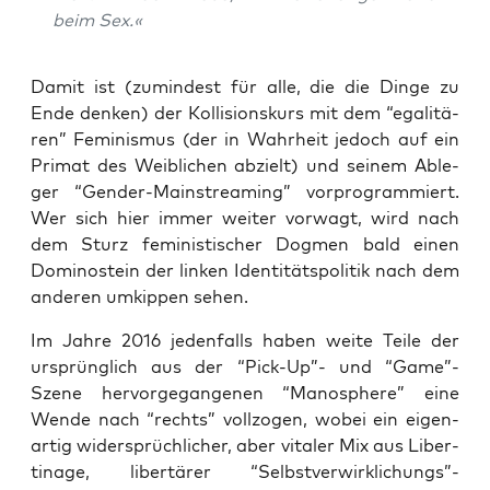
beim Sex.«
Damit ist (zumin­dest für alle, die die Din­ge zu
Ende den­ken) der Kol­li­si­ons­kurs mit dem “ega­li­tä­
ren” Femi­nis­mus (der in Wahr­heit jedoch auf ein
Pri­mat des Weib­li­chen abzielt) und sei­nem Able­
ger “Gen­der-Main­strea­ming” vor­pro­gram­miert.
Wer sich hier immer wei­ter vor­wagt, wird nach
dem Sturz femi­nis­ti­scher Dog­men bald einen
Domi­no­stein der lin­ken Iden­ti­täts­po­li­tik nach dem
ande­ren umkip­pen sehen.
Im Jah­re 2016 jeden­falls haben wei­te Tei­le der
ursprüng­lich aus der “Pick-Up”- und “Game”-
Szene her­vor­ge­gan­ge­nen “Manos­phe­re” eine
Wen­de nach “rechts” voll­zo­gen, wobei ein eigen­
ar­tig wider­sprüch­li­cher, aber vita­ler Mix aus Liber­
ti­na­ge, liber­tä­rer “Selbstverwirklichungs”-