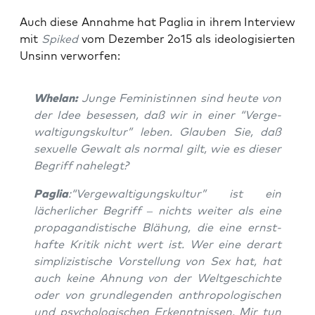
Auch die­se Annah­me hat Paglia in ihrem Inter­view
mit
Spik­ed
vom Dezem­ber 2o15 als ideo­lo­gi­sier­ten
Unsinn verworfen:
Whel­an:
Jun­ge Femi­nis­tin­nen sind heu­te von
der Idee beses­sen, daß wir in einer “Ver­ge­
wal­ti­gungs­kul­tur” leben. Glau­ben Sie, daß
sexu­el­le Gewalt als nor­mal gilt, wie es die­ser
Begriff nahelegt?
Paglia
:“Ver­ge­wal­ti­gungs­kul­tur” ist ein
lächer­li­cher Begriff – nichts wei­ter als eine
pro­pa­gan­dis­ti­sche Blä­hung, die eine ernst­
haf­te Kri­tik nicht wert ist. Wer eine der­art
sim­pli­zis­ti­sche Vor­stel­lung von Sex hat, hat
auch kei­ne Ahnung von der Welt­ge­schich­te
oder von grund­le­gen­den anthro­po­lo­gi­schen
und psy­cho­lo­gi­schen Erkennt­nis­sen. Mir tun