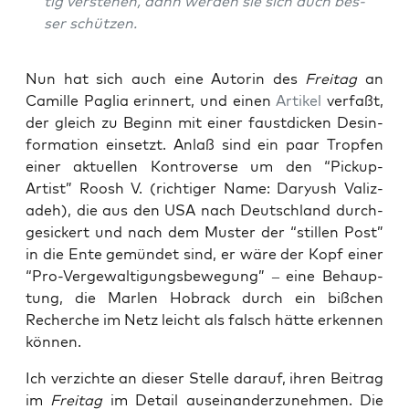
tig ver­ste­hen, dann wer­den sie sich auch bes­
ser schützen.
Nun hat sich auch eine Autorin des
Frei­tag
an
Camil­le Paglia erin­nert, und einen
Arti­kel
ver­faßt,
der gleich zu Beginn mit einer faust­di­cken Des­in­
for­ma­ti­on ein­setzt. Anlaß sind ein paar Trop­fen
einer aktu­el­len Kon­tro­ver­se um den “Pick­up-
Artist” Roosh V. (rich­ti­ger Name:
Dary­ush Valiz­
adeh
), die aus den USA nach Deutsch­land durch­
ge­si­ckert und nach dem Mus­ter der “stil­len Post”
in die Ente gemün­det sind, er wäre der Kopf einer
“Pro-Ver­ge­wal­ti­gungs­be­we­gung” – eine Behaup­
tung, die Mar­len Hobrack durch ein biß­chen
Recher­che im Netz leicht als falsch hät­te erken­nen
können.
Ich ver­zich­te an die­ser Stel­le dar­auf, ihren Bei­trag
im
Frei­tag
im Detail aus­ein­an­der­zu­neh­men. Die