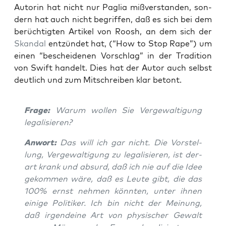
Autorin hat nicht nur Paglia miß­ver­stan­den, son­
dern hat auch nicht begrif­fen, daß es sich bei dem
berüch­tig­ten Arti­kel von Roosh, an dem sich der
Skan­dal
ent­zün­det hat, (“How to Stop Rape”) um
einen “beschei­de­nen Vor­schlag” in der Tra­di­ti­on
von Swift han­delt. Dies hat der Autor auch selbst
deut­lich und zum Mit­schrei­ben klar betont.
Fra­ge:
War­um wol­len Sie Ver­ge­wal­ti­gung
legalisieren?
Anwort:
Das will ich gar nicht. Die Vor­stel­
lung, Ver­ge­wal­ti­gung zu lega­li­sie­ren, ist der­
art krank und absurd, daß ich nie auf die Idee
gekom­men wäre, daß es Leu­te gibt, die das
100% ernst neh­men könn­ten, unter ihnen
eini­ge Poli­ti­ker. Ich bin nicht der Mei­nung,
daß irgend­ei­ne Art von phy­si­scher Gewalt