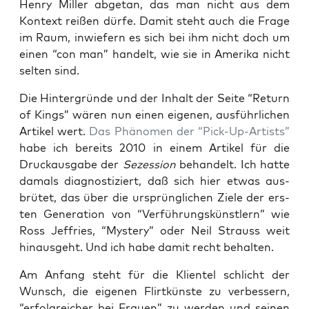
Hen­ry Mil­ler abge­tan, das man nicht aus dem
Kon­text rei­ßen dür­fe. Damit steht auch die Fra­ge
im Raum, inwie­fern es sich bei ihm nicht doch um
einen “con man” han­delt, wie sie in Ame­ri­ka nicht
sel­ten sind.
Die Hin­ter­grün­de und der Inhalt der Sei­te “Return
of Kings” wären nun einen eige­nen, aus­führ­li­chen
Arti­kel wert.
Das Phä­no­men der “Pick-Up-Artists”
habe ich bereits 2010 in einem Arti­kel für die
Druck­aus­ga­be der
Sezes­si­on
behan­delt. Ich hat­te
damals dia­gnos­ti­ziert, daß sich hier etwas aus­
brü­tet, das über die ursprüng­li­chen Zie­le der ers­
ten Gene­ra­ti­on von “Ver­füh­rungs­künst­lern” wie
Ross Jef­fries, “Mys­tery” oder Neil Strauss weit
hin­aus­geht. Und ich habe damit recht behalten.
Am Anfang steht für die Kli­en­tel schlicht der
Wunsch, die eige­nen Flirt­küns­te zu ver­bes­sern,
“erfolg­rei­cher bei Frau­en” zu wer­den und sei­nen