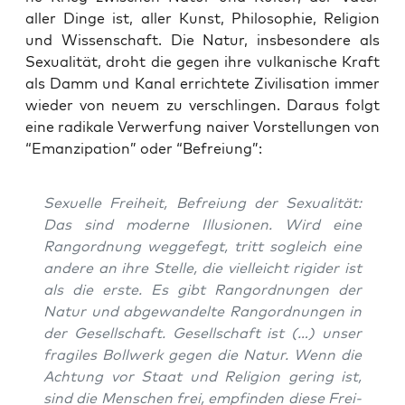
aller Din­ge ist, aller Kunst, Phi­lo­so­phie, Reli­gi­on
und Wis­sen­schaft. Die Natur, ins­be­son­de­re als
Sexua­li­tät, droht die gegen ihre vul­ka­ni­sche Kraft
als Damm und Kanal errich­te­te Zivi­li­sa­ti­on immer
wie­der von neu­em zu ver­schlin­gen. Dar­aus folgt
eine radi­ka­le Ver­wer­fung nai­ver Vor­stel­lun­gen von
“Eman­zi­pa­ti­on” oder “Befrei­ung”:
Sexu­el­le Frei­heit, Befrei­ung der Sexua­li­tät:
Das sind moder­ne Illu­sio­nen. Wird eine
Rang­ord­nung weg­ge­fegt, tritt sogleich eine
ande­re an ihre Stel­le, die viel­leicht rigi­der ist
als die ers­te. Es gibt Rang­ord­nun­gen der
Natur und abge­wan­del­te Rang­ord­nun­gen in
der Gesell­schaft. Gesell­schaft ist (…) unser
fra­gi­les Boll­werk gegen die Natur. Wenn die
Ach­tung vor Staat und Reli­gi­on gering ist,
sind die Men­schen frei, emp­fin­den die­se Frei­