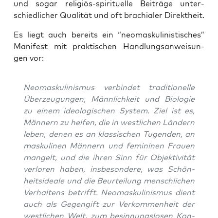
und sogar reli­gi­ös-spi­ri­tu­el­le Bei­trä­ge unter­
schied­li­cher Qua­li­tät und oft bra­chia­ler Direktheit.
Es liegt auch bereits ein “neo­mas­ku­li­nis­ti­sches”
Mani­fest mit prak­ti­schen Hand­lungs­an­wei­sun­
gen vor:
Neo­mas­ku­li­nis­mus ver­bin­det tra­di­tio­nel­le
Über­zeu­gun­gen, Männ­lich­keit und Bio­lo­gie
zu einem ideo­lo­gi­schen Sys­tem. Ziel ist es,
Män­nern zu hel­fen, die in west­li­chen Län­dern
leben, denen es an klas­si­schen Tugen­den, an
mas­ku­li­nen Män­nern und femi­ni­nen Frau­en
man­gelt, und die ihren Sinn für Objek­ti­vi­tät
ver­lo­ren haben, ins­be­son­de­re, was Schön­
heits­idea­le und die Beur­tei­lung mensch­li­chen
Ver­hal­tens betrifft. Neo­mas­ku­li­nis­mus dient
auch als Gegen­gift zur Ver­kom­men­heit der
west­li­chen Welt, zum besin­nungs­lo­sen Kon­