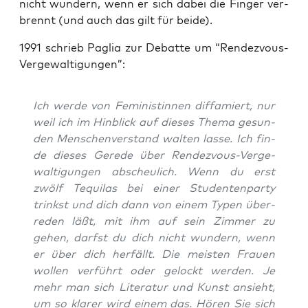
nicht wun­dern, wenn er sich dabei die Fin­ger ver­
brennt (und auch das gilt für beide).
1991 schrieb Paglia zur Debat­te um “Ren­dez­vous-
Ver­ge­wal­ti­gun­gen”:
Ich wer­de von Femi­nis­tin­nen dif­fa­miert, nur
weil ich im Hin­blick auf die­ses The­ma gesun­
den Men­schen­ver­stand wal­ten las­se. Ich fin­
de die­ses Gere­de über Ren­dez­vous-Ver­ge­
wal­ti­gun­gen abscheu­lich. Wenn du erst
zwölf Tequi­las bei einer Stu­den­ten­par­ty
trinkst und dich dann von einem Typen über­
re­den läßt, mit ihm auf sein Zim­mer zu
gehen, darfst du dich nicht wun­dern, wenn
er über dich her­fällt. Die meis­ten Frau­en
wol­len ver­führt oder gelockt wer­den. Je
mehr man sich Lite­ra­tur und Kunst ansieht,
um so kla­rer wird einem das. Hören Sie sich