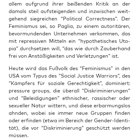
allem auf­grund ihrer bei­ßen­den Kri­tik an der
damals steil auf­stei­gen­den und inzwi­schen weit­
ge­hend sieg­rei­chen “Poli­ti­cal Cor­rect­ness”. Der
Femi­nis­mus sei, so Paglia, zu einem auto­ri­tä­ren,
bevor­mun­den­den Unter­neh­men ver­kom­men, das
mit repres­si­ven Mit­teln ein “hypo­the­ti­sches Uto­
pia” durch­set­zen will, “das wie durch Zau­ber­hand
frei von Anstö­ßig­kei­ten und Ver­let­zun­gen” ist.
Heu­te wird das Fuß­volk des “Femi­nis­mus” in den
USA vom Typus des “Social Jus­ti­ce War­ri­ors”, des
“Kämp­fers für sozia­le Gerech­tig­keit”, domi­niert:
pres­su­re groups, die über­all “Dis­kri­mi­nie­run­gen”
und “Belei­di­gun­gen” eth­ni­scher, ras­si­scher oder
sexu­el­ler Natur wit­tern, und die­se erbar­mungs­los
ahn­den, wobei sie immer neue Grup­pen fin­den
oder erfin­den (etwa im Bereich der Gen­der-Iden­ti­
tät), die vor “Dis­kri­mi­nie­rung” geschützt wer­den
müssen.