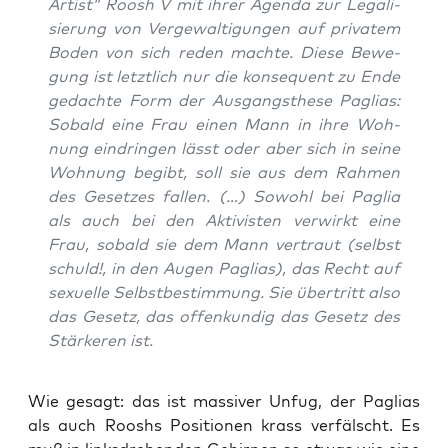
Artist“ Roosh V mit ihrer Agen­da zur Lega­li­
sie­rung von Ver­ge­wal­ti­gun­gen auf pri­va­tem
Boden von sich reden mach­te. Die­se Bewe­
gung ist letzt­lich nur die kon­se­quent zu Ende
gedach­te Form der Aus­gangs­the­se Pagli­as:
Sobald eine Frau einen Mann in ihre Woh­
nung ein­drin­gen lässt oder aber sich in sei­ne
Woh­nung begibt, soll sie aus dem Rah­men
des Geset­zes fal­len. (…) Sowohl bei Paglia
als auch bei den Akti­vis­ten ver­wirkt eine
Frau, sobald sie dem Mann ver­traut (selbst
schuld!, in den Augen Pagli­as), das Recht auf
sexu­el­le Selbst­be­stim­mung.
Sie über­tritt also
das Gesetz
, das offen­kun­dig das Gesetz des
Stär­ke­ren ist.
Wie gesagt: das ist mas­si­ver Unfug, der Pagli­as
als auch Rooshs Posi­tio­nen krass ver­fälscht. Es