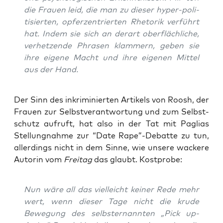
die Frau­en leid, die man zu die­ser hyper-poli­
ti­sier­ten, opfer­zen­trier­ten Rhe­to­rik ver­führt
hat. Indem sie sich an der­art ober­fläch­li­che,
ver­het­zen­de Phra­sen klam­mern, geben sie
ihre eige­ne Macht und ihre eige­nen Mit­tel
aus der Hand.
Der Sinn des inkri­mi­nier­ten Arti­kels von Roosh, der
Frau­en zur Selbst­ver­ant­wor­tung und zum Selbst­
schutz auf­ruft, hat also in der Tat mit Pagli­as
Stel­lung­nah­me zur “Date Rape”-Debatte zu tun,
aller­dings nicht in dem Sin­ne, wie unse­re wacke­re
Autorin vom
Frei­tag
das glaubt. Kostprobe:
Nun wäre all das viel­leicht kei­ner Rede mehr
wert, wenn die­ser Tage nicht die kru­de
Bewe­gung des selbst­er­nann­ten „Pick up-