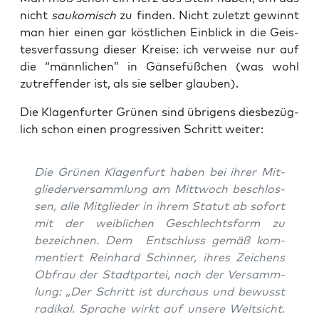
nicht
sau­ko­misch
zu fin­den. Nicht zuletzt gewinnt
man hier einen gar köst­li­chen Ein­blick in die Geis­
tes­ver­fas­sung die­ser Krei­se: ich ver­wei­se nur auf
die “männ­li­chen” in Gän­se­füß­chen (was wohl
zutref­fen­der ist, als sie sel­ber glauben).
Die Kla­gen­fur­ter Grü­nen sind übri­gens dies­be­züg­
lich schon einen pro­gres­si­ven Schritt weiter:
Die Grü­nen Kla­gen­furt haben bei ihrer Mit­
glie­der­ver­samm­lung am Mitt­woch beschlos­
sen, alle Mit­glie­der in ihrem Sta­tut ab sofort
mit der weib­li­chen Geschlechts­form zu
bezeich­nen. Dem Ent­schluss gemäß kom­
men­tiert Rein­hard Schin­ner, ihres Zei­chens
Obfrau der Stadt­par­tei, nach der Ver­samm­
lung: „Der Schritt ist durch­aus und bewusst
radi­kal. Spra­che wirkt auf unse­re Welt­sicht.