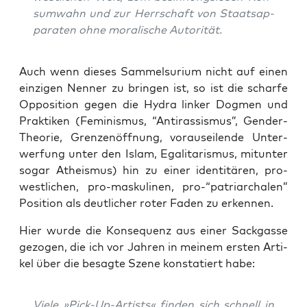
sum­wahn und zur Herr­schaft von Staats­ap­
pa­ra­ten ohne mora­li­sche Autorität.
Auch wenn die­ses Sam­mel­su­ri­um nicht auf einen
ein­zi­gen Nen­ner zu brin­gen ist, so ist die schar­fe
Oppo­si­ti­on gegen die Hydra lin­ker Dog­men und
Prak­ti­ken (Femi­nis­mus, “Anti­ras­sis­mus”, Gen­der-
Theo­rie, Gren­zen­öff­nung, vor­aus­ei­len­de Unter­
wer­fung unter den Islam, Ega­li­ta­ris­mus, mit­un­ter
sogar Athe­is­mus) hin zu einer iden­ti­tä­ren, pro-
west­li­chen, pro-mas­ku­li­nen, pro-“patriarchalen”
Posi­ti­on als deut­li­cher roter Faden zu erkennen.
Hier wur­de die Kon­se­quenz aus einer Sack­gas­se
gezo­gen, die ich vor Jah­ren in mei­nem ers­ten Arti­
kel über die besag­te Sze­ne kon­sta­tiert habe:
Vie­le »Pick-Up-Artists« fin­den sich schnell in