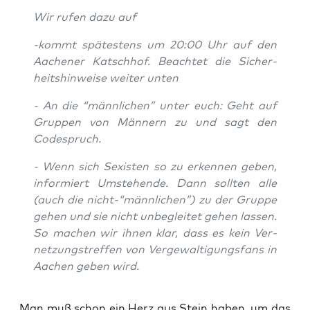
Wir rufen dazu auf
-kommt spä­tes­tens um 20:00 Uhr auf den
Aache­ner Katsch­hof. Beach­tet die Sicher­
heits­hin­wei­se wei­ter unten
- An die “männ­li­chen” unter euch: Geht auf
Grup­pen von Män­nern zu und sagt den
Codespruch.
- Wenn sich Sexis­ten so zu erken­nen geben,
infor­miert Umste­hen­de. Dann soll­ten alle
(auch die nicht-“männlichen”) zu der Grup­pe
gehen und sie nicht unbe­glei­tet gehen las­sen.
So machen wir ihnen klar, dass es kein Ver­
net­zungs­tref­fen von Ver­ge­wal­ti­gungs­fans in
Aachen geben wird.
Man muß schon ein Herz aus Stein haben, um das