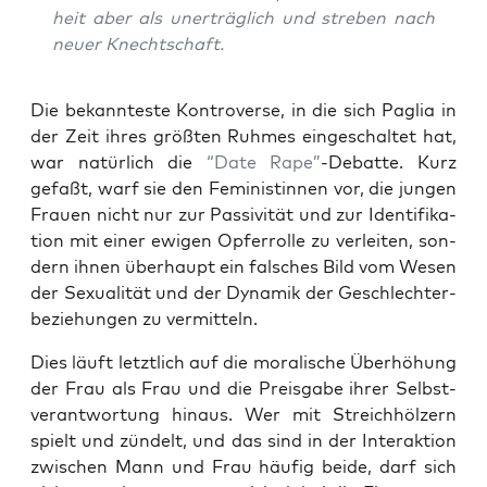
heit aber als uner­träg­lich und stre­ben nach
neu­er Knechtschaft.
Die bekann­tes­te Kon­tro­ver­se, in die sich Paglia in
der Zeit ihres größ­ten Ruh­mes ein­ge­schal­tet hat,
war natür­lich die
“Date Rape”
-Debat­te. Kurz
gefaßt, warf sie den Femi­nis­tin­nen vor, die jun­gen
Frau­en nicht nur zur Pas­si­vi­tät und zur Iden­ti­fi­ka­
ti­on mit einer ewi­gen Opfer­rol­le zu ver­lei­ten, son­
dern ihnen über­haupt ein fal­sches Bild vom Wesen
der Sexua­li­tät und der Dyna­mik der Geschlech­ter­
be­zie­hun­gen zu vermitteln.
Dies läuft letzt­lich auf die mora­li­sche Über­hö­hung
der Frau als Frau und die Preis­ga­be ihrer Selbst­
ver­ant­wor­tung hin­aus. Wer mit Streich­höl­zern
spielt und zün­delt, und das sind in der Inter­ak­ti­on
zwi­schen Mann und Frau häu­fig bei­de, darf sich