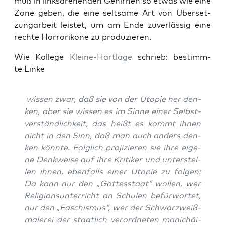
muß in links­dre­hen­den Gehir­nen so etwas wie eine
Zone geben, die eine selt­sa­me Art von Über­set­
zun­g­ar­beit leis­tet, um am Ende zuver­läs­sig eine
rech­te Hor­ro­riko­ne zu produzieren.
Wie Kol­le­ge
Klei­ne-Hart­la­ge
schrieb: bestimm­
te Linke
wis­sen zwar, daß sie von der Uto­pie her den­
ken, aber sie wis­sen es im Sin­ne einer Selbst­
ver­ständ­lich­keit, das heißt es kommt ihnen
nicht in den Sinn, daß man auch anders den­
ken könn­te. Folg­lich pro­ji­zie­ren sie ihre eige­
ne Denk­wei­se auf ihre Kri­ti­ker und unter­stel­
len ihnen, eben­falls einer Uto­pie zu fol­gen:
Da kann nur den „Got­tes­staat“ wol­len, wer
Reli­gi­ons­un­ter­richt an Schu­len befür­wor­tet,
nur den „Faschis­mus“, wer der Schwarz­weiß­
ma­le­rei der staat­lich ver­ord­ne­ten manich­äi­