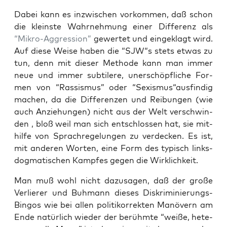
Dabei kann es inzwi­schen vor­kom­men, daß schon
die kleins­te Wahr­neh­mung einer Dif­fe­renz als
“Mikro-Aggres­si­on”
gewer­tet und ein­ge­klagt wird.
Auf die­se Wei­se haben die “SJW“s stets etwas zu
tun, denn mit die­ser Metho­de kann man immer
neue und immer sub­ti­le­re, uner­schöpf­li­che For­
men von “Ras­sis­mus” oder “Sexismus“ausfindig
machen, da die Dif­fe­ren­zen und Rei­bun­gen (wie
auch Anzie­hun­gen) nicht aus der Welt ver­schwin­
den , bloß weil man sich ent­schlos­sen hat, sie mit­
hil­fe von Sprach­re­ge­lun­gen zu ver­de­cken. Es ist,
mit ande­ren Wor­ten, eine Form des typisch links­
dog­ma­ti­schen Kamp­fes gegen die Wirklichkeit.
Man muß wohl nicht dazu­sa­gen, daß der gro­ße
Ver­lie­rer und Buh­mann die­ses Dis­kri­mi­nie­rungs-
Bin­gos wie bei allen poli­ti­kor­rek­ten Manö­vern am
Ende natür­lich wie­der der berühm­te “wei­ße, hete­