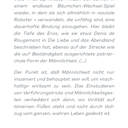
einem end­lo­sen Bäum­chen-Wech­sel-Spiel
wie­der, in dem sie sich all­mäh­lich in »sozia­le
Robo­ter « ver­wan­deln, die unfä­hig sind, eine
dau­er­haf­te Bin­dung ein­zu­ge­hen. Hier bleibt
die Tie­fe des Eros, wie sie etwa Denis de
Rouge­mont in
Die Lie­be und das Abend­land
beschrie­ben hat, eben­so auf der Stre­cke wie
die auf Bestän­dig­keit aus­ge­rich­te­te patri­ar­
cha­le Form der Männlichkeit. (…)
Der Punkt ist, daß Männ­lich­keit nicht nur
insze­niert und behaup­tet sein will, um »nach­
hal­tig« wirk­sam zu sein. Das Ein­stu­die­ren
von Ver­füh­rungs­tricks und Männ­lich­keits­ges­
ten ver­hed­dert sich dann, wo Viri­li­tät auf
töner­nen Füßen steht und nicht durch Voll­
zug vom gan­zen, wah­ren Leben gedeckt ist.