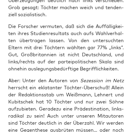
Über­zeu­gun­gen deut­lich nach links ver­schie­ben.
Grob gesagt: Töch­ter machen weich und ten­den­
zi­ell sozialistisch.
Die For­scher ver­mu­ten, daß sich die Auf­fäl­lig­kei­
ten ihres Stu­di­en­re­sul­tats auch aufs Wahl­ver­hal­
ten über­tra­gen las­sen. Von den unter­such­ten
Eltern mit drei Töch­tern wähl­ten gar 77% „links”.
Gut, Groß­bri­tan­ni­en ist nicht Deutsch­land, und
links/rechts auf der par­tei­po­li­ti­schen Ska­la sind
ohne­hin aus­le­gungs­be­dürf­ti­ge Begrifflichkeiten.
Aber: Unter den Autoren von
Sezes­si­on im Netz
herrscht ein ekla­tan­ter Töch­ter-Über­schuß! Allein
der Redak­ti­ons­stab um Weiß­mann, Leh­nert und
Kubit­schek hat 10 Töch­ter und nur zwei Söh­ne
auf­zu­bie­ten. Gera­de­zu eine Prä­de­sti­na­ti­on, links­
ra­di­kal zu sein! Auch unter unse­ren Mit­au­toren
sind Töch­ter deut­lich in der Über­zahl. Wir wer­den
eine Gegen­the­se aus­brü­ten müs­sen… oder noch