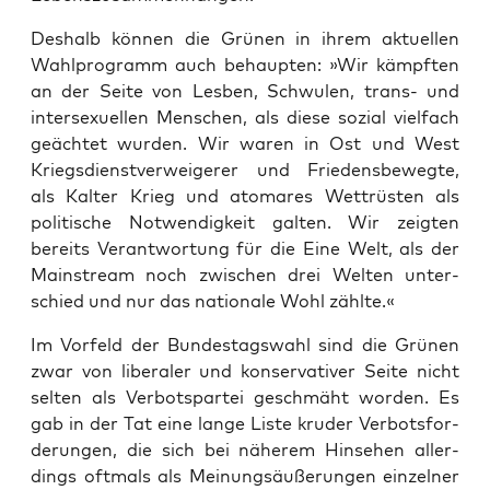
Des­halb kön­nen die Grü­nen in ihrem aktu­el­len
Wahl­pro­gramm auch behaup­ten: »Wir kämpf­ten
an der Sei­te von Les­ben, Schwu­len, trans- und
inter­se­xu­el­len Men­schen, als die­se sozi­al viel­fach
geäch­tet wur­den. Wir waren in Ost und West
Kriegs­dienst­ver­wei­ge­rer und Frie­dens­be­weg­te,
als Kal­ter Krieg und ato­ma­res Wett­rüs­ten als
poli­ti­sche Not­wen­dig­keit gal­ten. Wir zeig­ten
bereits Ver­ant­wor­tung für die Eine Welt, als der
Main­stream noch zwi­schen drei Wel­ten unter­
schied und nur das natio­na­le Wohl zählte.«
Im Vor­feld der Bun­des­tags­wahl sind die Grü­nen
zwar von libe­ra­ler und kon­ser­va­ti­ver Sei­te nicht
sel­ten als Ver­bots­par­tei geschmäht wor­den. Es
gab in der Tat eine lan­ge Lis­te kru­der Ver­bots­for­
de­run­gen, die sich bei nähe­rem Hin­se­hen aller­
dings oft­mals als Mei­nungs­äu­ße­run­gen ein­zel­ner