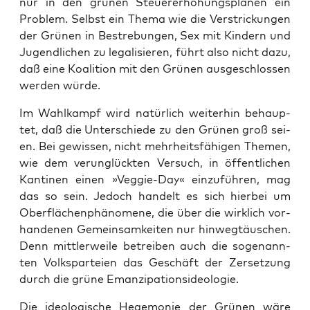
nur in den grü­nen Steu­er­erhö­hungs­plä­nen ein
Pro­blem. Selbst ein The­ma wie die Ver­stri­ckun­gen
der Grü­nen in Bestre­bun­gen, Sex mit Kin­dern und
Jugend­li­chen zu lega­li­sie­ren, führt also nicht dazu,
daß eine Koali­ti­on mit den Grü­nen aus­ge­schlos­sen
wer­den würde.
Im Wahl­kampf wird natür­lich wei­ter­hin behaup­
tet, daß die Unter­schie­de zu den Grü­nen groß sei­
en. Bei gewis­sen, nicht mehr­heits­fä­hi­gen The­men,
wie dem ver­un­glück­ten Ver­such, in öffent­li­chen
Kan­ti­nen einen »Veggie-Day« ein­zu­füh­ren, mag
das so sein. Jedoch han­delt es sich hier­bei um
Ober­flä­chen­phä­no­me­ne, die über die wirk­lich vor­
han­de­nen Gemein­sam­kei­ten nur hin­weg­täu­schen.
Denn mitt­ler­wei­le betrei­ben auch die soge­nann­
ten Volks­par­tei­en das Geschäft der Zer­set­zung
durch die grü­ne Emanzipationsideologie.
Die ideo­lo­gi­sche Hege­mo­nie der Grü­nen wäre