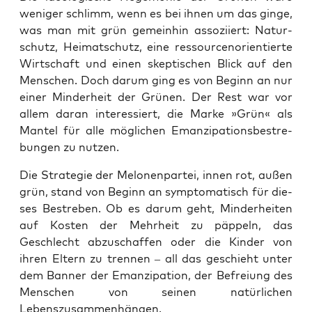
weni­ger schlimm, wenn es bei ihnen um das gin­ge,
was man mit grün gemein­hin asso­zi­iert: Natur­
schutz, Hei­mat­schutz, eine res­sour­cen­ori­en­tier­te
Wirt­schaft und einen skep­ti­schen Blick auf den
Men­schen. Doch dar­um ging es von Beginn an nur
einer Min­der­heit der Grü­nen. Der Rest war vor
allem dar­an inter­es­siert, die Mar­ke »Grün« als
Man­tel für alle mög­li­chen Eman­zi­pa­ti­ons­be­stre­
bun­gen zu nutzen.
Die Stra­te­gie der Melo­nen­par­tei, innen rot, außen
grün, stand von Beginn an sym­pto­ma­tisch für die­
ses Bestre­ben. Ob es dar­um geht, Min­der­hei­ten
auf Kos­ten der Mehr­heit zu päp­peln, das
Geschlecht abzu­schaf­fen oder die Kin­der von
ihren Eltern zu tren­nen – all das geschieht unter
dem Ban­ner der Eman­zi­pa­ti­on, der Befrei­ung des
Men­schen von sei­nen natür­li­chen
Lebenszusammenhängen.