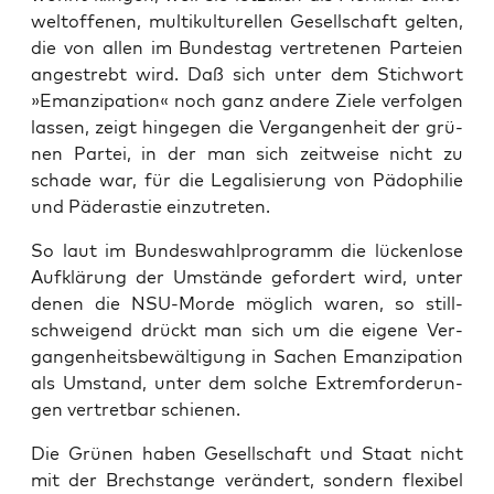
welt­of­fe­nen, mul­ti­kul­tu­rel­len Gesell­schaft gel­ten,
die von allen im Bun­des­tag ver­tre­te­nen Par­tei­en
ange­strebt wird. Daß sich unter dem Stich­wort
»Eman­zi­pa­ti­on« noch ganz ande­re Zie­le ver­fol­gen
las­sen, zeigt hin­ge­gen die Ver­gan­gen­heit der grü­
nen Par­tei, in der man sich zeit­wei­se nicht zu
scha­de war, für die Lega­li­sie­rung von Pädo­phi­lie
und Päd­eras­tie einzutreten.
So laut im Bun­des­wahl­pro­gramm die lücken­lo­se
Auf­klä­rung der Umstän­de gefor­dert wird, unter
denen die NSU-Mor­de mög­lich waren, so still­
schwei­gend drückt man sich um die eige­ne Ver­
gan­gen­heits­be­wäl­ti­gung in Sachen Eman­zi­pa­ti­on
als Umstand, unter dem sol­che Extrem­for­de­run­
gen ver­tret­bar schienen.
Die Grü­nen haben Gesell­schaft und Staat nicht
mit der Brech­stan­ge ver­än­dert, son­dern fle­xi­bel