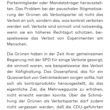
Par­tei­mit­glie­der oder Man­dats­trä­ger her­aus­stell­
ten. Das Pro­blem bei der pau­scha­len Stig­ma­ti­sie­
rung der Grü­nen als Ver­bots­par­tei ist nicht das
Ver­bot an sich, son­dern das, was kon­kret ver­bo­ten
wer­den soll. Ver­bo­te sind sinn­voll und not­wen­dig,
wenn sie ein höhe­res Rechts­gut schüt­zen, bei­
spiels­wei­se das Ver­bot von Expe­ri­men­ten am
Menschen.
Die Grü­nen haben in der Zeit ihrer gemein­sa­men
Regie­rung mit der SPD für eini­ge Ver­bo­te gesorgt,
die sinn­voll waren, wie bei­spiels­wei­se das Ver­bot
der Käfig­hal­tung. Das Dosen­pfand, das für ein
Qua­si­ve­r­bot von Geträn­ke­do­sen sor­gen soll­te, hat
sich als kon­tra­pro­duk­tiv her­aus­ge­stellt, da das
eigent­li­che Ziel, die Mehr­weg­quo­te zu erhö­hen,
nicht erreicht wer­den konn­te. Über die Schmä­
hung der Grü­nen als Ver­bots­par­tei darf zudem
nicht ver­ges­sen wer­den, daß die CDU-geführ­ten