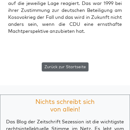
auf die jewei­li­ge Lage reagiert. Das war 1999 bei
ihrer Zustim­mung zur deut­schen Betei­li­gung am
Koso­vo­krieg der Fall und das wird in Zukunft nicht
anders sein, wenn die CDU eine ernst­haf­te
Macht­per­spek­ti­ve anzu­bie­ten hat.
Zurück zur Startseite
Nichts schreibt sich
von allein!
Das Blog der Zeitschrift Sezession ist die wichtigste
rechtsintellektuelle Stimme im Netz. Es lebt vom