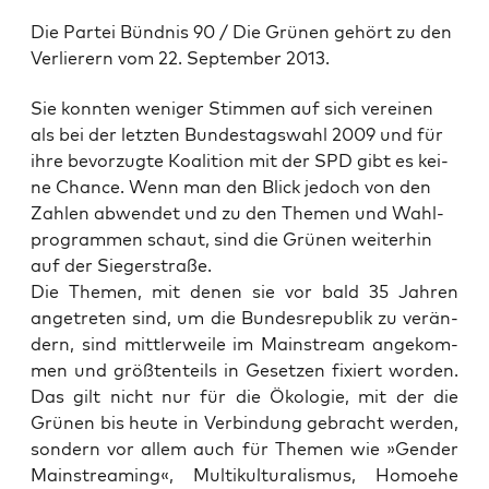
Die Partei Bündnis 90 / Die Grünen gehört zu den
Verlierern vom 22. September 2013.
Sie konn­ten weni­ger Stim­men auf sich ver­ei­nen
als bei der letz­ten Bun­des­tags­wahl 2009 und für
ihre bevor­zug­te Koali­ti­on mit der SPD gibt es kei­
ne Chan­ce. Wenn man den Blick jedoch von den
Zah­len abwen­det und zu den The­men und Wahl­
pro­gram­men schaut, sind die Grü­nen wei­ter­hin
auf der Siegerstraße.
Die The­men, mit denen sie vor bald 35 Jah­ren
ange­tre­ten sind, um die Bun­des­re­pu­blik zu ver­än­
dern, sind mitt­ler­wei­le im Main­stream ange­kom­
men und größ­ten­teils in Geset­zen fixiert wor­den.
Das gilt nicht nur für die Öko­lo­gie, mit der die
Grü­nen bis heu­te in Ver­bin­dung gebracht wer­den,
son­dern vor allem auch für The­men wie »Gen­der
Main­strea­ming«, Mul­ti­kul­tu­ra­lis­mus, Homo­ehe