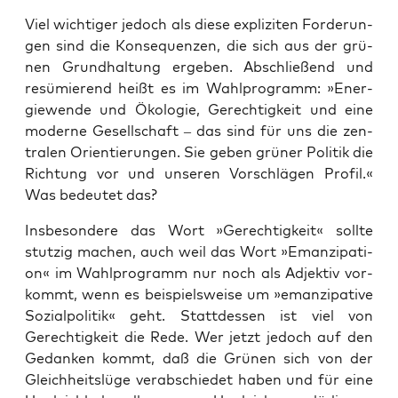
Viel wich­ti­ger jedoch als die­se expli­zi­ten For­de­run­
gen sind die Kon­se­quen­zen, die sich aus der grü­
nen Grund­hal­tung erge­ben. Abschlie­ßend und
resü­mie­rend heißt es im Wahl­pro­gramm: »Ener­
gie­wen­de und Öko­lo­gie, Gerech­tig­keit und eine
moder­ne Gesell­schaft – das sind für uns die zen­
tra­len Ori­en­tie­run­gen. Sie geben grü­ner Poli­tik die
Rich­tung vor und unse­ren Vor­schlä­gen Pro­fil.«
Was bedeu­tet das?
Ins­be­son­de­re das Wort »Gerech­tig­keit« soll­te
stut­zig machen, auch weil das Wort »Eman­zi­pa­ti­
on« im Wahl­pro­gramm nur noch als Adjek­tiv vor­
kommt, wenn es bei­spiels­wei­se um »eman­zi­pa­ti­ve
Sozi­al­po­li­tik« geht. Statt­des­sen ist viel von
Gerech­tig­keit die Rede. Wer jetzt jedoch auf den
Gedan­ken kommt, daß die Grü­nen sich von der
Gleich­heits­lü­ge ver­ab­schie­det haben und für eine