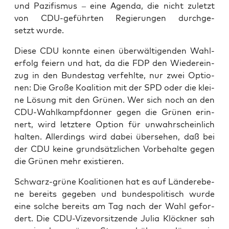
und Pazi­fis­mus – eine Agen­da, die nicht zuletzt
von CDU-geführ­ten Regie­run­gen durch­ge­
setzt wurde.
Die­se CDU konn­te einen über­wäl­ti­gen­den Wahl­
er­folg fei­ern und hat, da die FDP den Wie­der­ein­
zug in den Bun­des­tag ver­fehl­te, nur zwei Optio­
nen: Die Gro­ße Koali­ti­on mit der SPD oder die klei­
ne Lösung mit den Grü­nen. Wer sich noch an den
CDU-Wahl­kampf­don­ner gegen die Grü­nen erin­
nert, wird letz­te­re Opti­on für unwahr­schein­lich
hal­ten. Aller­dings wird dabei über­se­hen, daß bei
der CDU kei­ne grund­sätz­li­chen Vor­be­hal­te gegen
die Grü­nen mehr existieren.
Schwarz-grü­ne Koali­tio­nen hat es auf Län­der­ebe­
ne bereits gege­ben und bun­des­po­li­tisch wur­de
eine sol­che bereits am Tag nach der Wahl gefor­
dert. Die CDU-Vize­vor­sit­zen­de Julia Klöck­ner sah