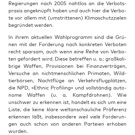
Regie­run­gen nach 2005 naht­los an die Ver­bots­
pra­xis ange­knüpft haben und auch hier die Ver­bo­
te vor allem mit (umstrit­te­nen) Kli­ma­schutz­zie­len
begrün­det werden.
In ihrem aktu­el­len Wahl­pro­gramm sind die Grü­
nen mit der For­de­rung nach kon­kre­ten Ver­bo­ten
recht spar­sam, auch wenn eine Rei­he von Ver­bo­
ten gefor­dert wird. Die­se betref­fen u. a.: groß­ka­li­
bri­ge Waf­fen, Pro­vi­sio­nen bei Finanz­ver­trä­gen,
Ver­su­che an nicht­mensch­li­chen Pri­ma­ten, Wild­
tier­bör­sen, Nacht­flü­ge an Ver­kehrs­flug­plät­zen,
die NPD, »Eth­nic Pro­fil­ing« und voll­stän­dig auto­
no­me Waf­fen (u. a. Kampf­droh­nen). Wie
unschwer zu erken­nen ist, han­delt es sich um eine
Lis­te, die kei­ne kla­re welt­an­schau­li­che Prä­fe­renz
erken­nen läßt, ins­be­son­de­re weil vie­le For­de­run­
gen auch schon von ande­ren Par­tei­en erho­ben
wurden.