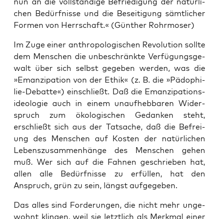
nun an die voll­stän­di­ge Befrie­di­gung der natür­li­
chen Bedürf­nis­se und die Besei­ti­gung sämt­li­cher
For­men von Herr­schaft.« (Gün­ther Rohrmoser)
Im Zuge einer anthro­po­lo­gi­schen Revo­lu­ti­on soll­te
dem Men­schen die unbe­schränk­te Ver­fü­gungs­ge­
walt über sich selbst gege­ben wer­den, was die
»Eman­zi­pa­ti­on von der Ethik« (z. B. die »Pädo­phi­
lie-Debat­te«) ein­schließt. Daß die Eman­zi­pa­ti­ons­
ideo­lo­gie auch in einem unauf­heb­ba­ren Wider­
spruch zum öko­lo­gi­schen Gedan­ken steht,
erschließt sich aus der Tat­sa­che, daß die Befrei­
ung des Men­schen auf Kos­ten der natür­li­chen
Lebens­zu­sam­men­hän­ge des Men­schen gehen
muß. Wer sich auf die Fah­nen geschrie­ben hat,
allen alle Bedürf­nis­se zu erfül­len, hat den
Anspruch, grün zu sein, längst aufgegeben.
Das alles sind For­de­run­gen, die nicht mehr unge­
wohnt klin­gen, weil sie letzt­lich als Merk­mal einer