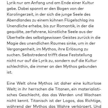
Lyrik nur am Anfang und am Ende einer Kultur
gebe. Dabei spannt er den Bogen von der
Karolingerzeit, in der sich die junge Seele des
Abendlandes zu einem kühnen Flügelschlag ins
Unendliche erhebe, bis zur Romantik, in der die
gequälte, zerfahrene, künstliche Seele aus der
Überhelle des selbstgewissen Geistes zurück in die
Magie des unendlichen Raumes sinke, um in der
Vergangenheit, im Mythos, ihre Erlösung zu
suchen. Selbstredend trifft diese Feststellung
nicht nur auf die Lyrik zu, sondern auf die Kultur
schlechthin, die immer an den Mythos gebunden
ist.
Eine Welt ohne Mythos ist daher eine kul­tur­lo­se
Welt; in ihr herr­schen die Tita­nen, ein mate­ria­lis­ti­
sches Geschlecht, das das Wer­den und Wach­sen
nicht kennt. Tita­nisch ist der Logos, das Rich­ti­ge,
wäh­rend der Mythos das Wah­re ver­kör­pert. Und