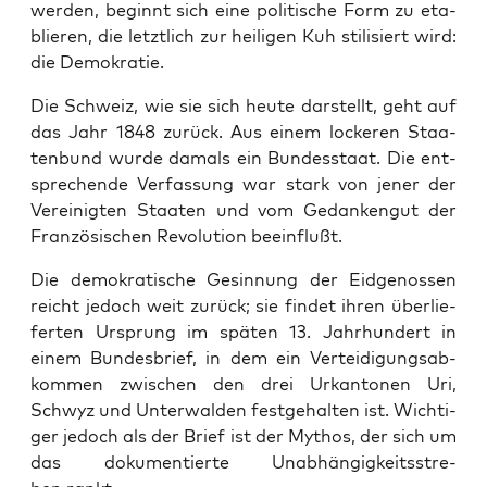
wer­den, beginnt sich eine poli­ti­sche Form zu eta­
blie­ren, die letzt­lich zur hei­li­gen Kuh sti­li­siert wird:
die Demokratie.
Die Schweiz, wie sie sich heu­te dar­stellt, geht auf
das Jahr 1848 zurück. Aus einem locke­ren Staa­
ten­bund wur­de damals ein Bun­des­staat. Die ent­
spre­chen­de Ver­fas­sung war stark von jener der
Ver­ei­nig­ten Staa­ten und vom Gedan­ken­gut der
Fran­zö­si­schen Revo­lu­ti­on beeinflußt.
Die demo­kra­ti­sche Gesin­nung der Eid­ge­nos­sen
reicht jedoch weit zurück; sie fin­det ihren über­lie­
fer­ten Ursprung im spä­ten 13. Jahr­hun­dert in
einem Bun­des­brief, in dem ein Ver­tei­di­gungs­ab­
kom­men zwi­schen den drei Urkan­to­nen Uri,
Schwyz und Unter­wal­den fest­ge­hal­ten ist. Wich­ti­
ger jedoch als der Brief ist der Mythos, der sich um
das doku­men­tier­te Unab­hän­gig­keits­stre­