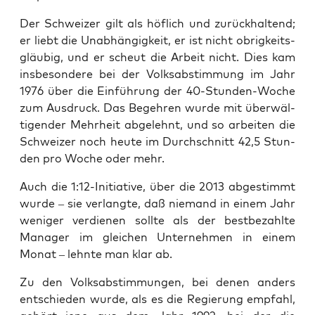
Der Schwei­zer gilt als höf­lich und zurück­hal­tend;
er liebt die Unab­hän­gig­keit, er ist nicht obrig­keits­
gläu­big, und er scheut die Arbeit nicht. Dies kam
ins­be­son­de­re bei der Volks­ab­stim­mung im Jahr
1976 über die Ein­füh­rung der 40-Stun­den-Woche
zum Aus­druck. Das Begeh­ren wur­de mit über­wäl­
ti­gen­der Mehr­heit abge­lehnt, und so arbei­ten die
Schwei­zer noch heu­te im Durch­schnitt 42,5 Stun­
den pro Woche oder mehr.
Auch die 1:12-Initiative, über die 2013 abge­stimmt
wur­de – sie ver­lang­te, daß nie­mand in einem Jahr
weni­ger ver­die­nen soll­te als der best­be­zahl­te
Mana­ger im glei­chen Unter­neh­men in einem
Monat – lehn­te man klar ab.
Zu den Volks­ab­stim­mun­gen, bei denen anders
ent­schie­den wur­de, als es die Regie­rung emp­fahl,