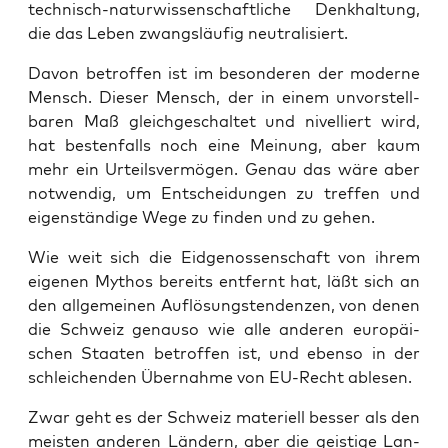
tech­nisch-natur­wis­sen­schaft­li­che Denk­hal­tung,
die das Leben zwangs­läu­fig neutralisiert.
Davon betrof­fen ist im beson­de­ren der moder­ne
Mensch. Die­ser Mensch, der in einem unvor­stell­
ba­ren Maß gleich­ge­schal­tet und nivel­liert wird,
hat bes­ten­falls noch eine Mei­nung, aber kaum
mehr ein Urteils­ver­mö­gen. Genau das wäre aber
not­wen­dig, um Ent­schei­dun­gen zu tref­fen und
eigen­stän­di­ge Wege zu fin­den und zu gehen.
Wie weit sich die Eid­ge­nos­sen­schaft von ihrem
eige­nen Mythos bereits ent­fernt hat, läßt sich an
den all­ge­mei­nen Auf­lö­sungs­ten­den­zen, von denen
die Schweiz genau­so wie alle ande­ren euro­päi­
schen Staa­ten betrof­fen ist, und eben­so in der
schlei­chen­den Über­nah­me von EU-Recht ablesen.
Zwar geht es der Schweiz mate­ri­ell bes­ser als den
meis­ten ande­ren Län­dern, aber die geis­ti­ge Lan­