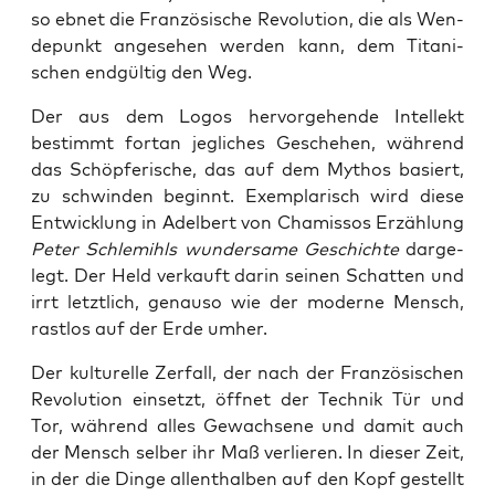
so ebnet die Fran­zö­si­sche Revo­lu­ti­on, die als Wen­
de­punkt ange­se­hen wer­den kann, dem Tita­ni­
schen end­gül­tig den Weg.
Der aus dem Logos her­vor­ge­hen­de Intel­lekt
bestimmt fort­an jeg­li­ches Gesche­hen, wäh­rend
das Schöp­fe­ri­sche, das auf dem Mythos basiert,
zu schwin­den beginnt. Exem­pla­risch wird die­se
Ent­wick­lung in Adel­bert von Cha­mis­sos Erzäh­lung
Peter Schle­mihls wun­der­sa­me Geschich­te
dar­ge­
legt. Der Held ver­kauft dar­in sei­nen Schat­ten und
irrt letzt­lich, genau­so wie der moder­ne Mensch,
rast­los auf der Erde umher.
Der kul­tu­rel­le Zer­fall, der nach der Fran­zö­si­schen
Revo­lu­ti­on ein­setzt, öff­net der Tech­nik Tür und
Tor, wäh­rend alles Gewach­se­ne und damit auch
der Mensch sel­ber ihr Maß ver­lie­ren. In die­ser Zeit,
in der die Din­ge allent­hal­ben auf den Kopf gestellt