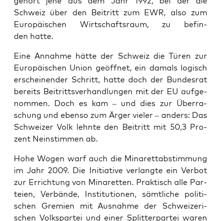
gehört jene aus dem Jahr 1992, bei der die
Schweiz über den Bei­tritt zum EWR, also zum
Euro­päi­schen Wirt­schafts­raum, zu befin­
den hatte.
Eine Annah­me hät­te der Schweiz die Türen zur
Euro­päi­schen Uni­on geöff­net, ein damals logisch
erschei­nen­der Schritt, hat­te doch der Bun­des­rat
bereits Bei­tritts­ver­hand­lun­gen mit der EU auf­ge­
nom­men. Doch es kam – und dies zur Über­ra­
schung und eben­so zum Ärger vie­ler – anders: Das
Schwei­zer Volk lehn­te den Bei­tritt mit 50,3 Pro­
zent Nein­stim­men ab.
Hohe Wogen warf auch die Mina­rett­ab­stim­mung
im Jahr 2009. Die Initia­ti­ve ver­lang­te ein Ver­bot
zur Errich­tung von Mina­ret­ten. Prak­tisch alle Par­
tei­en, Ver­bän­de, Insti­tu­tio­nen, sämt­li­che poli­ti­
schen Gre­mi­en mit Aus­nah­me der Schwei­ze­ri­
schen Volks­par­tei und einer Split­ter­par­tei waren