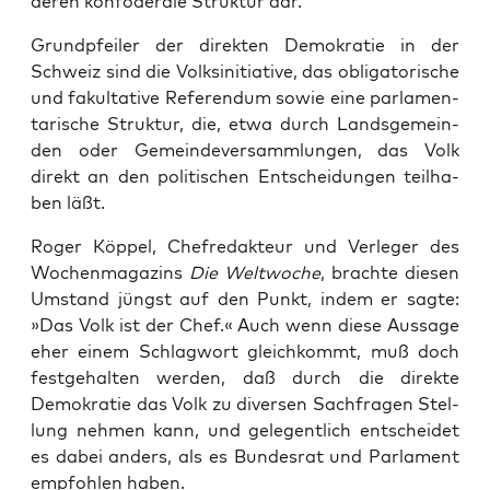
deren kon­fö­de­ra­le Struk­tur dar.
Grund­pfei­ler der direk­ten Demo­kra­tie in der
Schweiz sind die Volks­in­itia­ti­ve, das obli­ga­to­ri­sche
und fakul­ta­ti­ve Refe­ren­dum sowie eine par­la­men­
ta­ri­sche Struk­tur, die, etwa durch Lands­ge­mein­
den oder Gemein­de­ver­samm­lun­gen, das Volk
direkt an den poli­ti­schen Ent­schei­dun­gen teil­ha­
ben läßt.
Roger Köp­pel, Chef­re­dak­teur und Ver­le­ger des
Wochen­ma­ga­zins
Die Welt­wo­che
, brach­te die­sen
Umstand jüngst auf den Punkt, indem er sag­te:
»Das Volk ist der Chef.« Auch wenn die­se Aus­sa­ge
eher einem Schlag­wort gleich­kommt, muß doch
fest­ge­hal­ten wer­den, daß durch die direk­te
Demo­kra­tie das Volk zu diver­sen Sach­fra­gen Stel­
lung neh­men kann, und gele­gent­lich ent­schei­det
es dabei anders, als es Bun­des­rat und Par­la­ment
emp­foh­len haben.