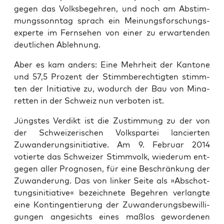
gegen das Volks­be­geh­ren, und noch am Abstim­
mungs­sonn­tag sprach ein Mei­nungs­for­schungs­
exper­te im Fern­se­hen von einer zu erwar­ten­den
deut­li­chen Ablehnung.
Aber es kam anders: Eine Mehr­heit der Kan­to­ne
und 57,5 Pro­zent der Stimm­be­rech­tig­ten stimm­
ten der Initia­ti­ve zu, wodurch der Bau von Mina­
ret­ten in der Schweiz nun ver­bo­ten ist.
Jüngs­tes Ver­dikt ist die Zustim­mung zu der von
der Schwei­ze­ri­schen Volks­par­tei lan­cier­ten
Zuwan­de­rungs­in­itia­ti­ve. Am 9. Febru­ar 2014
votier­te das Schwei­zer Stimm­volk, wie­der­um ent­
ge­gen aller Pro­gno­sen, für eine Beschrän­kung der
Zuwan­de­rung. Das von lin­ker Sei­te als »Abschot­
tungs­in­itia­ti­ve« bezeich­ne­te Begeh­ren ver­lang­te
eine Kon­tin­gen­tie­rung der Zuwan­de­rungs­be­wil­li­
gun­gen ange­sichts eines maß­los gewor­de­nen