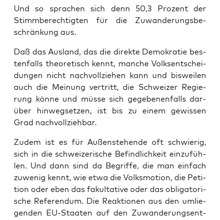
Und so spra­chen sich denn 50,3 Pro­zent der
Stimm­be­rech­tig­ten für die Zuwan­de­rungs­be­
schrän­kung aus.
Daß das Aus­land, das die direk­te Demo­kra­tie bes­
ten­falls theo­re­tisch kennt, man­che Volks­ent­schei­
dun­gen nicht nach­voll­zie­hen kann und bis­wei­len
auch die Mei­nung ver­tritt, die Schwei­zer Regie­
rung kön­ne und müs­se sich gege­be­nen­falls dar­
über hin­weg­set­zen, ist bis zu einem gewis­sen
Grad nachvollziehbar.
Zudem ist es für Außen­ste­hen­de oft schwie­rig,
sich in die schwei­ze­ri­sche Befind­lich­keit ein­zu­füh­
len. Und dann sind da Begrif­fe, die man ein­fach
zuwe­nig kennt, wie etwa die Volks­mo­ti­on, die Peti­
ti­on oder eben das fakul­ta­ti­ve oder das obli­ga­to­ri­
sche Refe­ren­dum. Die Reak­tio­nen aus den umlie­
gen­den EU-Staa­ten auf den Zuwan­de­rungs­ent­