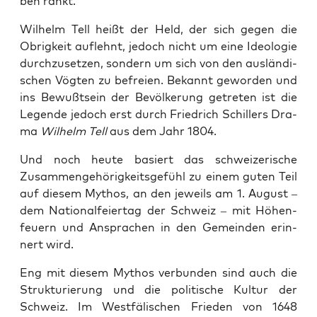
ben rankt.
Wil­helm Tell heißt der Held, der sich gegen die
Obrig­keit auf­lehnt, jedoch nicht um eine Ideo­lo­gie
durch­zu­set­zen, son­dern um sich von den aus­län­di­
schen Vög­ten zu befrei­en. Bekannt gewor­den und
ins Bewußt­sein der Bevöl­ke­rung getre­ten ist die
Legen­de jedoch erst durch Fried­rich Schil­lers Dra­
ma
Wil­helm Tell
aus dem Jahr 1804.
Und noch heu­te basiert das schwei­ze­ri­sche
Zusam­men­ge­hö­rig­keits­ge­fühl zu einem guten Teil
auf die­sem Mythos, an den jeweils am 1. August –
dem Natio­nal­fei­er­tag der Schweiz – mit Höhen­
feu­ern und Anspra­chen in den Gemein­den erin­
nert wird.
Eng mit die­sem Mythos ver­bun­den sind auch die
Struk­tu­rie­rung und die poli­ti­sche Kul­tur der
Schweiz. Im West­fä­li­schen Frie­den von 1648