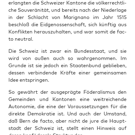
erlang­ten die Schwei­zer Kan­to­ne die völ­ker­recht­li­
che Sou­ve­rä­ni­tät, und bereits nach der Nie­der­la­ge
in der Schlacht von Marigna­no im Jahr 1515
beschloß die Eid­ge­nos­sen­schaft, sich künf­tig aus
Kon­flik­ten her­aus­zu­hal­ten, und war somit de fac­
to neutral.
Die Schweiz ist zwar ein Bun­des­staat, und sie
wird von außen auch so wahr­ge­nom­men. Im
Grun­de ist sie jedoch ein Staa­ten­bund geblie­ben,
des­sen ver­bin­den­de Kräf­te einer gemein­sa­men
Idee entspringen.
So gewährt der aus­ge­präg­te Föde­ra­lis­mus den
Gemein­den und Kan­to­nen eine weit­rei­chen­de
Auto­no­mie, die eine der Vor­aus­set­zun­gen für die
direk­te Demo­kra­tie ist. Und auch der Umstand,
daß Bern de fac­to, aber nicht de jure die Haupt­
stadt der Schweiz ist, stellt einen Hin­weis auf