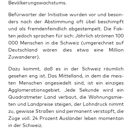
Bevölkerungswachstums.
Befür­wor­ter der Initia­ti­ve wur­den vor und beson­
ders nach der Abstim­mung oft übel beschimpft
und als frem­den­feind­lich abge­stem­pelt. Die Fak­
ten jedoch spra­chen für sich: Jähr­lich strö­men 100
000 Men­schen in die Schweiz (umge­rech­net auf
Deutsch­land wären dies etwa eine Mil­li­on
Zuwanderer).
Dazu kommt, daß es in der Schweiz räum­lich
gese­hen eng ist. Das Mit­tel­land, in dem die meis­
ten Men­schen ange­sie­delt sind, ist ein ein­zi­ges
Agglo­me­ra­ti­ons­ge­biet. Jede Sekun­de wird ein
Qua­drat­me­ter Land ver­baut, die Woh­nungs­mie­
ten und Land­prei­se stei­gen, der Lohn­druck nimmt
zu, gewis­se Stra­ßen sind per­ma­nent ver­stopft, die
Züge voll. 24 Pro­zent Aus­län­der leben momen­tan
in der Schweiz.