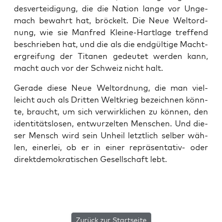
des­ver­tei­di­gung, die die Nati­on lan­ge vor Unge­
mach bewahrt hat, brö­ckelt. Die Neue Welt­ord­
nung, wie sie Man­fred Klei­ne-Hart­la­ge tref­fend
beschrie­ben hat, und die als die end­gül­ti­ge Macht­
er­grei­fung der Tita­nen gedeu­tet wer­den kann,
macht auch vor der Schweiz nicht halt.
Gera­de die­se Neue Welt­ord­nung, die man viel­
leicht auch als Drit­ten Welt­krieg bezeich­nen könn­
te, braucht, um sich ver­wirk­li­chen zu kön­nen, den
iden­ti­täts­lo­sen, ent­wur­zel­ten Men­schen. Und die­
ser Mensch wird sein Unheil letzt­lich sel­ber wäh­
len, einer­lei, ob er in einer reprä­sen­ta­tiv- oder
direkt­de­mo­kra­ti­schen Gesell­schaft lebt.
Zurück zur Startseite