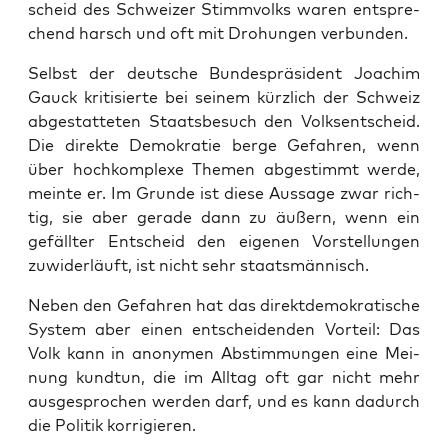
scheid des Schwei­zer Stimm­volks waren ent­spre­
chend harsch und oft mit Dro­hun­gen verbunden.
Selbst der deut­sche Bun­des­prä­si­dent Joa­chim
Gauck kri­ti­sier­te bei sei­nem kürz­lich der Schweiz
abge­stat­te­ten Staats­be­such den Volks­ent­scheid.
Die direk­te Demo­kra­tie ber­ge Gefah­ren, wenn
über hoch­kom­ple­xe The­men abge­stimmt wer­de,
mein­te er. Im Grun­de ist die­se Aus­sa­ge zwar rich­
tig, sie aber gera­de dann zu äußern, wenn ein
gefäll­ter Ent­scheid den eige­nen Vor­stel­lun­gen
zuwi­der­läuft, ist nicht sehr staatsmännisch.
Neben den Gefah­ren hat das direkt­de­mo­kra­ti­sche
Sys­tem aber einen ent­schei­den­den Vor­teil: Das
Volk kann in anony­men Abstim­mun­gen eine Mei­
nung kund­tun, die im All­tag oft gar nicht mehr
aus­ge­spro­chen wer­den darf, und es kann dadurch
die Poli­tik korrigieren.