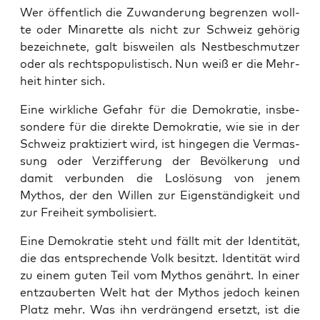
Wer öffent­lich die Zuwan­de­rung begren­zen woll­
te oder Mina­ret­te als nicht zur Schweiz gehö­rig
bezeich­ne­te, galt bis­wei­len als Nest­be­schmut­zer
oder als rechts­po­pu­lis­tisch. Nun weiß er die Mehr­
heit hin­ter sich.
Eine wirk­li­che Gefahr für die Demo­kra­tie, ins­be­
son­de­re für die direk­te Demo­kra­tie, wie sie in der
Schweiz prak­ti­ziert wird, ist hin­ge­gen die Ver­mas­
sung oder Ver­zif­fe­rung der Bevöl­ke­rung und
damit ver­bun­den die Los­lö­sung von jenem
Mythos, der den Wil­len zur Eigen­stän­dig­keit und
zur Frei­heit symbolisiert.
Eine Demo­kra­tie steht und fällt mit der Iden­ti­tät,
die das ent­spre­chen­de Volk besitzt. Iden­ti­tät wird
zu einem guten Teil vom Mythos genährt. In einer
ent­zau­ber­ten Welt hat der Mythos jedoch kei­nen
Platz mehr. Was ihn ver­drän­gend ersetzt, ist die