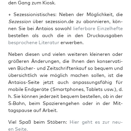
den Gang zum Kiosk.
+ Sezes­sio­nis­ti­sches: Neben der Mög­lich­keit, die
Sezes­si­on
über sezession.de zu abon­nie­ren, kön­
nen Sie bei Antai­os sowohl
lie­fer­ba­re Ein­zel­hef­te
bestel­len als auch die in den Druck­aus­ga­ben
bespro­che­ne Lite­ra­tur
erwerben.
Neben die­sen und vie­len wei­te­ren klei­ne­ren oder
grö­ße­ren Ände­run­gen, die Ihnen den kon­ser­va­ti­
ven Bücher- und Zeit­schrif­ten­kauf so bequem und
über­sicht­lich wie mög­lich machen sol­len, ist die
Antai­os-Sei­te jetzt auch anpas­sungs­fä­hig für
mobi­le End­ge­rä­te (Smart­phones, Tablets usw.), d.
h. Sie kön­nen jeder­zeit bequem bestel­len, ob in der
S‑Bahn, beim Spa­zie­ren­ge­hen oder in der Mit­
tags­pau­se auf Arbeit.
Viel Spaß beim Stö­bern:
Hier geht es zur neu­
en Seite.