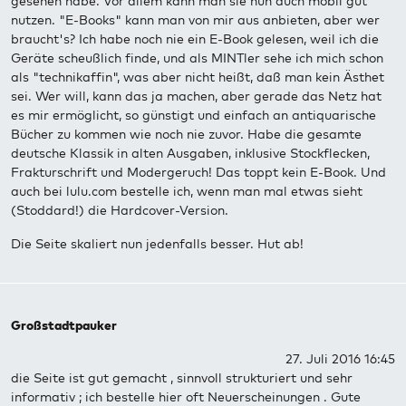
gesehen habe. Vor allem kann man sie nun auch mobil gut
nutzen. "E-Books" kann man von mir aus anbieten, aber wer
braucht's? Ich habe noch nie ein E-Book gelesen, weil ich die
Geräte scheußlich finde, und als MINTler sehe ich mich schon
als "technikaffin", was aber nicht heißt, daß man kein Ästhet
sei. Wer will, kann das ja machen, aber gerade das Netz hat
es mir ermöglicht, so günstigt und einfach an antiquarische
Bücher zu kommen wie noch nie zuvor. Habe die gesamte
deutsche Klassik in alten Ausgaben, inklusive Stockflecken,
Frakturschrift und Modergeruch! Das toppt kein E-Book. Und
auch bei lulu.com bestelle ich, wenn man mal etwas sieht
(Stoddard!) die Hardcover-Version.
Die Seite skaliert nun jedenfalls besser. Hut ab!
Großstadtpauker
27. Juli 2016 16:45
die Seite ist gut gemacht , sinnvoll strukturiert und sehr
informativ ; ich bestelle hier oft Neuerscheinungen . Gute