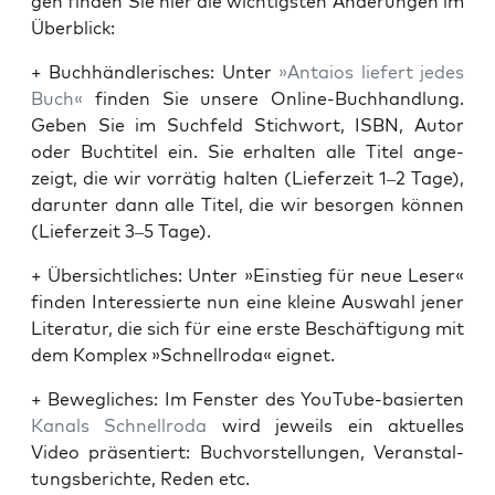
gen fin­den Sie hier die wich­tigs­ten Ände­run­gen im
Überblick:
+ Buch­händ­le­ri­sches: Unter
»Antai­os lie­fert jedes
Buch«
fin­den Sie unse­re Online-Buch­hand­lung.
Geben Sie im Such­feld Stich­wort, ISBN, Autor
oder Buch­ti­tel ein. Sie erhal­ten alle Titel ange­
zeigt, die wir vor­rä­tig hal­ten (Lie­fer­zeit 1–2 Tage),
dar­un­ter dann alle Titel, die wir besor­gen kön­nen
(Lie­fer­zeit 3–5 Tage).
+ Über­sicht­li­ches: Unter »Ein­stieg für neue Leser«
fin­den Inter­es­sier­te nun eine klei­ne Aus­wahl jener
Lite­ra­tur, die sich für eine ers­te Beschäf­ti­gung mit
dem Kom­plex »Schnell­ro­da« eignet.
+ Beweg­li­ches: Im Fens­ter des You­Tube-basier­ten
Kanals Schnell­ro­da
wird jeweils ein aktu­el­les
Video prä­sen­tiert: Buch­vor­stel­lun­gen, Ver­an­stal­
tungs­be­rich­te, Reden etc.