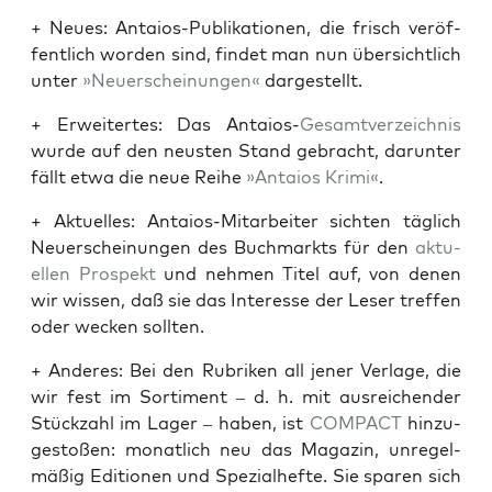
+ Neu­es: Antai­os-Publi­ka­tio­nen, die frisch ver­öf­
fent­lich wor­den sind, fin­det man nun über­sicht­lich
unter
»Neu­erschei­nun­gen«
dargestellt.
+ Erwei­ter­tes: Das Antai­os-
Gesamt­ver­zeich­nis
wur­de auf den neus­ten Stand gebracht, dar­un­ter
fällt etwa die neue Rei­he
»Antai­os Kri­mi«
.
+ Aktu­el­les: Antai­os-Mit­ar­bei­ter sich­ten täg­lich
Neu­erschei­nun­gen des Buch­markts
für den
aktu­
el­len Pro­spekt
und neh­men Titel auf, von denen
wir wis­sen, daß sie das Inter­es­se der Leser tref­fen
oder wecken sollten.
+ Ande­res: Bei den Rubri­ken all jener Ver­la­ge, die
wir fest im Sor­ti­ment – d. h. mit aus­rei­chen­der
Stück­zahl im Lager – haben, ist
COMPACT
hin­zu­
ge­sto­ßen: monat­lich neu das Maga­zin, unre­gel­
mä­ßig Edi­tio­nen und Spe­zi­al­hef­te. Sie spa­ren sich