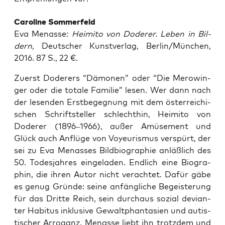
Caro­li­ne Sommerfeld
Eva Men­as­se:
Hei­mi­to von Dode­rer. Leben in Bil­
dern
, Deut­scher Kunst­ver­lag, Berlin/München,
2016. 87 S., 22 €.
Zuerst Dode­rers “Dämo­nen” oder “Die Mero­win­
ger oder die tota­le Fami­lie” lesen. Wer dann nach
der lesen­den Erst­be­geg­nung mit dem öster­rei­chi­
schen Schrift­stel­ler schlecht­hin, Hei­mi­to von
Dode­rer (1896–1966), außer Amü­se­ment und
Glück auch Anflü­ge von Voy­eu­ris­mus ver­spürt, der
sei zu Eva Men­as­ses Bild­bio­gra­phie anläß­lich des
50. Todes­jah­res ein­ge­la­den. End­lich eine Bio­gra­
phin, die ihren Autor nicht ver­ach­tet. Dafür gäbe
es genug Grün­de: sei­ne anfäng­li­che Begeis­te­rung
für das Drit­te Reich, sein durch­aus sozi­al devi­an­
ter Habi­tus inklu­si­ve Gewalt­phan­ta­sien und autis­
ti­scher Arro­ganz. Men­as­se liebt ihn trotz­dem und