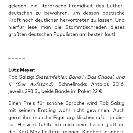
gele­gen, die lite­ra­ri­sche Fremd­heit des Luther­
deut­schen zu bewah­ren, um des­sen poe­ti­sche
Kraft noch deut­li­cher her­vor­tre­ten zu las­sen. Und
hier­für lese man die Stamm­tisch­re­den die­ses
größ­ten deut­schen Popu­lis­ten am bes­ten laut!
– – – – –
Lutz Mey­er:
Rob Sal­zig:
Sys­tem­feh­ler. Band I (Das Cha­os) und
II (Der Auf­stand)
, Schnell­ro­da: Antai­os 2016,
jeweils 298 S., bei­de Bän­de im Paket 22 €
Einen Preis für schö­ne Spra­che wird Rob Sal­zig
mit sei­nem Erst­ling wohl nicht gewin­nen. Auch
gerät ihm man­che Figur arg kli­schee­haft – in die­
ser Hin­sicht fühl­te ich mich beim Lesen glatt an
die Karl-May-Lek­tü­re mei­ner Kind­heit erin­nert.