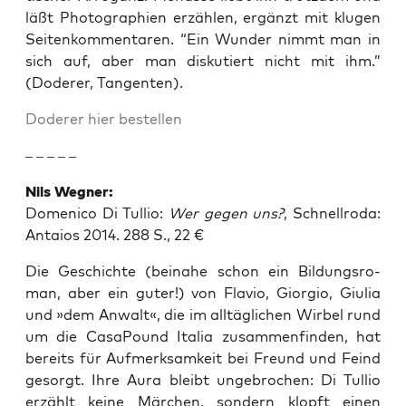
läßt Pho­to­gra­phien erzäh­len, ergänzt mit klu­gen
Sei­ten­kom­men­ta­ren. “Ein Wun­der nimmt man in
sich auf, aber man dis­ku­tiert nicht mit ihm.”
(Dode­rer, Tangenten).
Dode­rer hier bestellen
– – – – –
Nils Weg­ner:
Dome­ni­co Di Tul­lio:
Wer gegen uns?
, Schnell­ro­da:
Antai­os 2014. 288 S., 22 €
Die Geschich­te (bei­na­he schon ein Bil­dungs­ro­
man, aber ein guter!) von Fla­vio, Gior­gio, Giu­lia
und »dem Anwalt«, die im all­täg­li­chen Wir­bel rund
um die Casa­Pound Ita­lia zusam­men­fin­den, hat
bereits für Auf­merk­sam­keit bei Freund und Feind
gesorgt. Ihre Aura bleibt unge­bro­chen: Di Tul­lio
erzählt kei­ne Mär­chen, son­dern klopft einen