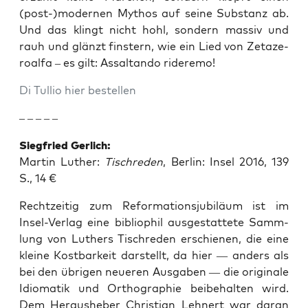
(post-)modernen Mythos auf sei­ne Sub­stanz ab.
Und das klingt nicht hohl, son­dern mas­siv und
rauh und glänzt fins­tern, wie ein Lied von Zeta­ze­
ro­al­fa – es gilt: Assal­tan­do rideremo!
Di Tul­lio hier bestellen
– – – – –
Sieg­fried Gerlich:
Mar­tin Luther:
Tisch­re­den
, Ber­lin: Insel 2016, 139
S., 14 €
Recht­zei­tig zum Refor­ma­ti­ons­ju­bi­lä­um ist im
Insel-Ver­lag eine biblio­phil aus­ge­stat­te­te Samm­
lung von Luthers Tisch­re­den erschie­nen, die eine
klei­ne Kost­bar­keit dar­stellt, da hier — anders als
bei den übri­gen neue­ren Aus­ga­ben — die ori­gi­na­le
Idio­ma­tik und Ortho­gra­phie bei­be­hal­ten wird.
Dem Her­aus­he­ber Chris­ti­an Leh­nert war dar­an