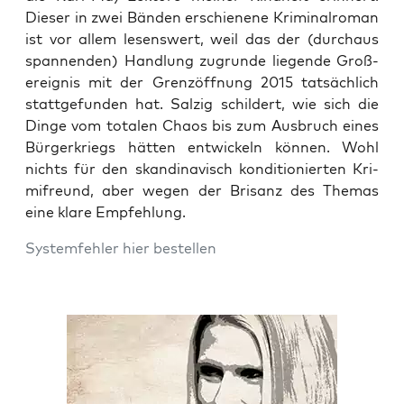
Die­ser in zwei Bän­den erschie­ne­ne Kri­mi­nal­ro­man
ist vor allem lesens­wert, weil das der (durch­aus
span­nen­den) Hand­lung zugrun­de lie­gen­de Groß­
ereig­nis mit der Grenz­öff­nung 2015 tat­säch­lich
statt­ge­fun­den hat. Sal­zig schil­dert, wie sich die
Din­ge vom tota­len Cha­os bis zum Aus­bruch eines
Bür­ger­kriegs hät­ten ent­wi­ckeln kön­nen. Wohl
nichts für den skan­di­na­visch kon­di­tio­nier­ten Kri­
mi­freund, aber wegen der Bri­sanz des The­mas
eine kla­re Empfehlung.
Sys­tem­feh­ler hier bestellen