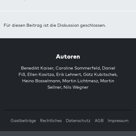
Für diesen Beitrag ist die Diskussion geschlossen.
Autoren
Benedikt Kaiser
,
Caroline Sommerfeld
,
Daniel
Fiß
,
Ellen Kositza
,
Erik Lehnert
,
Götz Kubitschek
,
Heino Bosselmann
,
Martin Lichtmesz
,
Martin
Sellner
,
Nils Wegner
Gastbeiträge
Rechtliches
Datenschutz
AGB
Impressum