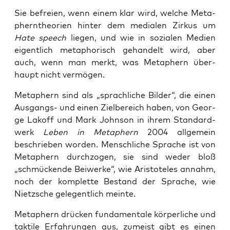
Sie befrei­en, wenn einem klar wird, wel­che Meta­
phern­theo­rien hin­ter dem media­len Zir­kus um
Hate speech
lie­gen, und wie in sozia­len Medi­en
eigent­lich meta­pho­risch gehan­delt wird, aber
auch, wenn man merkt, was Meta­phern über­
haupt nicht vermögen.
Meta­phern sind als „sprach­li­che Bil­der“, die einen
Aus­gangs- und einen Ziel­be­reich haben, von Geor­
ge Lakoff und Mark John­son in ihrem Stan­dard­
werk
Leben in Meta­phern
2004 all­ge­mein
beschrie­ben wor­den. Mensch­li­che Spra­che ist von
Meta­phern durch­zo­gen, sie sind weder bloß
„schmü­cken­de Bei­wer­ke“, wie Aris­to­te­les annahm,
noch der kom­plet­te Bestand der Spra­che, wie
Nietz­sche gele­gent­lich meinte.
Meta­phern drü­cken fun­da­men­ta­le kör­per­li­che und
tak­ti­le Erfah­run­gen aus, zumeist gibt es einen