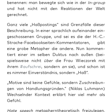
benen­nen: man beweg­te sich wie in der
In-group
und hat nicht mit den Reak­tio­nen der Welt
gerechnet.
Ganz vie­le „Haß­pos­tings“ sind Grenz­fäl­le die­ser
Beschrei­bung. In einer sprach­lich auf­ein­an­der ein­
ge­schos­se­nen Grup­pe, und sei es die der H.-C.-
Strache-Facebookseiten-Kommentatoren, gibt
eine gro­be Meta­pher die ande­re. Nun kom­men­
tiert einer im sel­ben Duk­tus nach außen (bei­
spiels­wei­se nicht
über
die Frau Wiec­zo­rek mit
ihrem
#auf­schrei
, son­dern
an
sie), und schon ist
es nim­mer Ein­ver­ständ­nis, son­dern „Haß“.
„Moti­ve sind kei­ne Gefüh­le, son­dern Zuschrei­bun­
gen von Hand­lungs­grün­den.“ (Niklas Luh­mann)
Wech­seln­der Kon­text erklärt hier viel mehr als
Gefühl.
Hate speech
meta­phern­theo­re­tisch frei­zu­le­gen,