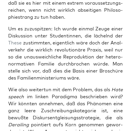
daß sie es hier mit einem extrem vor­aus­set­zungs­
rei­chen, wenn nicht wirk­lich absei­ti­gen Phi­lo­so­
phie­strang zu tun haben.
Um es zuzu­spit­zen: Ich wur­de ein­mal Zeu­ge einer
Dis­kus­si­on unter Stu­den­tin­nen, die lächelnd der
The­se
zustimm­ten, eigent­lich wäre doch der Anal­
ver­kehr die wirk­lich revo­lu­tio­nä­re Pra­xis, weil nur
so die unaus­weich­li­che Repro­duk­ti­on der hete­ro­
nor­ma­ti­ven Fami­lie durch­bro­chen wür­de. Man
stel­le sich vor, daß dies die Basis einer Bro­schü­re
des Fami­li­en­mi­nis­te­ri­ums wäre.
Wie also wei­ter­tun mit dem Pro­blem, das als
Hate
speech
im lin­ken Para­dig­ma beschrie­ben wird?
Wir könn­ten anneh­men, daß das Phä­no­men eine
ganz lee­re Zuschrei­bungs­ka­te­go­rie ist, eine
bewuß­te Dis­kurs­ent­glei­sungs­stra­te­gie, die als
Derai­ling
poin­tiert aufs Korn genom­men gewor­