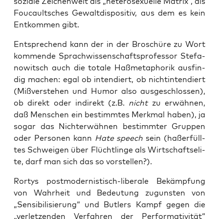
sozia­le Zei­chen­welt als „hete­ro­se­xu­el­le Matrix“, als
Fou­cault­sches Gewalt­dis­po­si­tiv, aus dem es kein
Ent­kom­men gibt.
Ent­spre­chend kann der in der Bro­schü­re zu Wort
kom­men­de Sprach­wis­sen­schafts­pro­fes­sor Ste­fa­
no­witsch auch die tota­le Haß­me­ta­pho­rik aus­fin­
dig machen: egal ob inten­diert, ob nicht­in­ten­diert
(Miß­ver­ste­hen und Humor also aus­ge­schlos­sen),
ob direkt oder indi­rekt (z.B.
nicht
zu erwäh­nen,
daß Men­schen ein bestimm­tes Merk­mal haben), ja
sogar das Nicht­er­wäh­nen bestimm­ter Grup­pen
oder Per­so­nen kann
Hate speech
sein (haßer­füll­
tes Schwei­gen über Flücht­lin­ge als Wirt­schafts­eli­
te, darf man sich das so vorstellen?).
Ror­tys post­mo­der­nis­tisch-libe­ra­le Bekämp­fung
von Wahr­heit und Bedeu­tung zuguns­ten von
„Sen­si­bi­li­sie­rung“ und But­lers Kampf gegen die
„ver­let­zen­den Ver­fah­ren der Per­for­ma­ti­vi­tät“