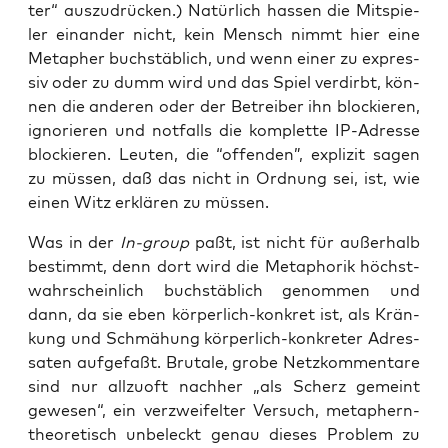
ter“ aus­zu­drü­cken.) Natür­lich has­sen die Mit­spie­
ler ein­an­der nicht, kein Mensch nimmt hier eine
Meta­pher buch­stäb­lich, und wenn einer zu expres­
siv oder zu dumm wird und das Spiel ver­dirbt, kön­
nen die ande­ren oder der Betrei­ber ihn blo­ckie­ren,
igno­rie­ren und not­falls die kom­plet­te IP-Adres­se
blo­ckie­ren. Leu­ten, die “offen­den”, expli­zit sagen
zu müs­sen, daß das nicht in Ord­nung sei, ist, wie
einen Witz erklä­ren zu müssen.
Was in der
In-group
paßt, ist nicht für außer­halb
bestimmt, denn dort wird die Meta­pho­rik höchst­
wahr­schein­lich buch­stäb­lich genom­men und
dann, da sie eben kör­per­lich-kon­kret ist, als Krän­
kung und Schmä­hung kör­per­lich-kon­kre­ter Adres­
sa­ten auf­ge­faßt. Bru­ta­le, gro­be Netz­kom­men­ta­re
sind nur all­zu­oft nach­her „als Scherz gemeint
gewe­sen“, ein ver­zwei­fel­ter Ver­such, meta­phern­
theo­re­tisch unbe­leckt genau die­ses Pro­blem zu