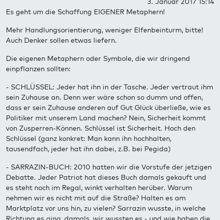
3. Januar 2017 15:14
Es geht um die Schaffung EIGENER Metaphern!
Mehr Handlungsorientierung, weniger Elfenbeinturm, bitte!
Auch Denker sollen etwas liefern.
Die eigenen Metaphern oder Symbole, die wir dringend
einpflanzen sollten:
- SCHLÜSSEL: Jeder hat ihn in der Tasche. Jeder vertraut ihm
sein Zuhause an. Denn wer wäre schon so dumm und offen,
dass er sein Zuhause anderen auf Gut Glück überließe, wie es
Politiker mit unserem Land machen? Nein, Sicherheit kommt
von Zusperren-Können. Schlüssel ist Sicherheit. Hoch den
Schlüssel (ganz konkret: Man kann ihn hochhalten,
tausendfach, jeder hat ihn dabei, z.B. bei Pegida)
- SARRAZIN-BUCH: 2010 hatten wir die Vorstufe der jetzigen
Debatte. Jeder Patriot hat dieses Buch damals gekauft und
es steht noch im Regal, winkt verhalten herüber. Warum
nehmen wir es nicht mit auf die Straße? Halten es am
Marktplatz vor uns hin, zu vielen? Sarrazin wusste, in welche
Richtung es ging, damals, wir wussten es - und wie haben die