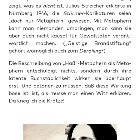
zeigt, was es
nicht
ist. Juli­us Strei­cher erklär­te in
Nürn­berg 1946, die
Stür­mer
-Kari­ka­tu­ren sei­en
„doch nur Meta­phern“ gewe­sen. Mit Meta­phern
kann man nie­man­den umbrin­gen, man kann sie
aber auch nicht kau­sal für Gewalt­ta­ten ver­ant­
wort­lich machen. („Geis­ti­ge Brand­stif­tung“
gehört womög­lich auch zum
Derai­ling
?)
Die Beschrei­bung von „Haß“-Metaphern als Meta­
phern ent­schul­digt nichts, son­dern durch ihre
laten­te Buch­stäb­lich­keit wir­ken sie über­haupt
erst. Und beto­nen zu müs­sen, daß die­se Wir­kung
böse ist, ist, als müs­se man einen Witz erklä­ren.
Da krieg ich die Krätze!