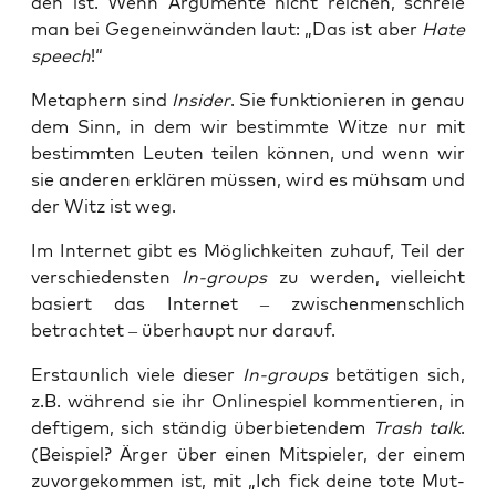
den ist. Wenn Argu­men­te nicht rei­chen, schreie
man bei Gegen­ein­wän­den laut: „Das ist aber
Hate
speech
!“
Meta­phern sind
Insi­der
. Sie funk­tio­nie­ren in genau
dem Sinn, in dem wir bestimm­te Wit­ze nur mit
bestimm­ten Leu­ten tei­len kön­nen, und wenn wir
sie ande­ren erklä­ren müs­sen, wird es müh­sam und
der Witz ist weg.
Im Inter­net gibt es Mög­lich­kei­ten zuhauf, Teil der
ver­schie­dens­ten
In-groups
zu wer­den, viel­leicht
basiert das Inter­net – zwi­schen­mensch­lich
betrach­tet – über­haupt nur darauf.
Erstaun­lich vie­le die­ser
In-groups
betä­ti­gen sich,
z.B. wäh­rend sie ihr Online­spiel kom­men­tie­ren, in
def­ti­gem, sich stän­dig über­bie­ten­dem
Trash talk
.
(Bei­spiel? Ärger über einen Mit­spie­ler, der einem
zuvor­ge­kom­men ist, mit „Ich fick dei­ne tote Mut­