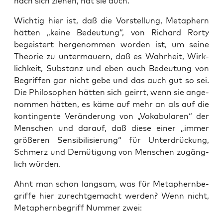
nach sich zie­hen, hat sie auch.
Wich­tig hier ist, daß die Vor­stel­lung, Meta­phern
hät­ten „kei­ne Bedeu­tung“, von Richard Ror­ty
begeis­tert her­ge­nom­men wor­den ist, um sei­ne
Theo­rie zu unter­mau­ern, daß es Wahr­heit, Wirk­
lich­keit, Sub­stanz und eben auch Bedeu­tung von
Begrif­fen gar nicht gebe und das auch gut so sei.
Die Phi­lo­so­phen hät­ten sich geirrt, wenn sie ange­
nom­men hät­ten, es käme auf mehr an als auf die
kon­tin­gen­te Ver­än­de­rung von „Voka­bu­la­ren“ der
Men­schen und dar­auf, daß die­se einer „immer
grö­ße­ren Sen­si­bi­li­sie­rung“ für Unter­drü­ckung,
Schmerz und Demü­ti­gung von Men­schen zugäng­
lich würden.
Ahnt man schon lang­sam, was für Meta­phern­be­
grif­fe hier zurecht­ge­macht wer­den? Wenn nicht,
Meta­phern­be­griff Num­mer zwei: