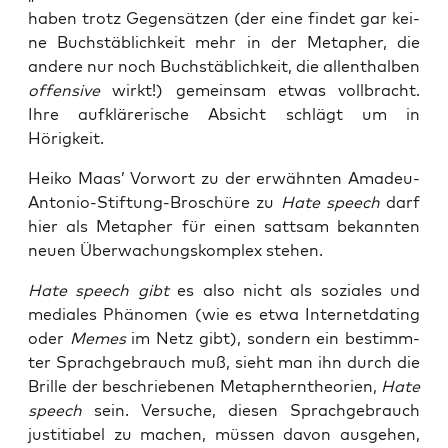
haben trotz Gegen­sät­zen (der eine fin­det gar kei­
ne Buch­stäb­lich­keit mehr in der Meta­pher, die
ande­re nur noch Buch­stäb­lich­keit, die allent­hal­ben
offen­si­ve
wirkt!) gemein­sam etwas voll­bracht.
Ihre auf­klä­re­ri­sche Absicht schlägt um in
Hörigkeit.
Hei­ko Maas’ Vor­wort zu der erwähn­ten Ama­deu-
Anto­nio-Stif­tung-Bro­schü­re zu
Hate speech
darf
hier als Meta­pher für einen satt­sam bekann­ten
neu­en Über­wa­chungs­kom­plex stehen.
Hate speech
gibt
es also nicht als sozia­les und
media­les Phä­no­men (wie es etwa Inter­net­da­ting
oder
Memes
im Netz gibt), son­dern ein bestimm­
ter Sprach­ge­brauch muß, sieht man ihn durch die
Bril­le der beschrie­be­nen Meta­phern­theo­rien,
Hate
speech
sein. Ver­su­che, die­sen Sprach­ge­brauch
jus­ti­tia­bel zu machen, müs­sen davon aus­ge­hen,