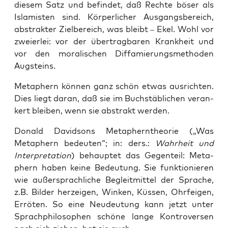
die­sem Satz und befin­det, daß Rech­te böser als
Isla­mis­ten sind. Kör­per­li­cher Aus­gangs­be­reich,
abs­trak­ter Ziel­be­reich, was bleibt – Ekel. Wohl vor
zwei­er­lei: vor der über­trag­ba­ren Krank­heit und
vor den mora­li­schen Dif­fa­mie­rungs­me­tho­den
Augsteins.
Meta­phern kön­nen ganz schön etwas aus­rich­ten.
Dies liegt dar­an, daß sie im Buch­stäb­li­chen ver­an­
kert blei­ben, wenn sie abs­trakt werden.
Donald David­sons Meta­phern­theo­rie („Was
Meta­phern bedeu­ten“; in: ders.:
Wahr­heit und
Inter­pre­ta­ti­on
) behaup­tet das Gegen­teil: Meta­
phern haben kei­ne Bedeu­tung. Sie funk­tio­nie­ren
wie außer­sprach­li­che Begleit­mit­tel der Spra­che,
z.B. Bil­der her­zei­gen, Win­ken, Küs­sen, Ohr­fei­gen,
Errö­ten. So eine Neu­deu­tung kann jetzt unter
Sprach­phi­lo­so­phen schö­ne lan­ge Kon­tro­ver­sen