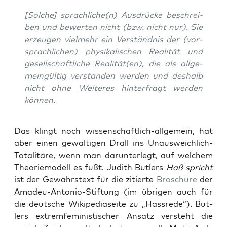
[Sol­che] sprachliche(n) Aus­drü­cke beschrei­
ben und bewer­ten nicht (bzw. nicht nur). Sie
erzeu­gen viel­mehr ein Ver­ständ­nis der (vor­
sprach­li­chen) phy­si­ka­li­schen Rea­li­tät und
gesell­schaft­li­che Realität(en), die als all­ge­
mein­gül­tig ver­stan­den wer­den und des­halb
nicht ohne Wei­te­res hin­ter­fragt wer­den
können.
Das klingt noch wis­sen­schaft­lich-all­ge­mein, hat
aber einen gewal­ti­gen Drall ins Unaus­weich­lich-
Tota­li­tä­re, wenn man dar­un­ter­legt, auf wel­chem
Theo­rie­mo­dell es fußt. Judith But­lers
Haß spricht
ist der Gewährs­text für die zitier­te
Bro­schü­re
der
Ama­deu-Anto­nio-Stif­tung (im übri­gen auch für
die deut­sche Wiki­pe­dia­sei­te zu „Hass­re­de“). But­
lers extrem­fe­mi­nis­ti­scher Ansatz ver­steht die