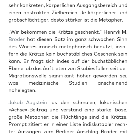
sehr kon­kre­ten, kör­per­li­chen Aus­gangs­be­reich und
einen abs­trak­ten Ziel­be­reich. Je kör­per­li­cher und
grob­schläch­ti­ger, des­to stär­ker ist die Metapher.
„Wir bekom­men die Krät­ze geschenkt.“ Hen­ryk M.
Bro­der
hat die­sen Satz im ganz schwa­chen Sinn
des Wor­tes iro­nisch-meta­pho­risch benutzt, inso­
fern die Krät­ze kein buch­stäb­li­ches Geschenk sein
kann. Er fragt sich indes auf der buch­stäb­li­chen
Ebe­ne, ob das Auf­tre­ten von Ska­bies­fäl­len seit der
Migra­ti­ons­wel­le signi­fi­kant höher gewor­den sei,
was medi­zi­ni­sche Stu­di­en anschei­nend
nahelegten.
Jakob Aug­stein
las den schma­len, lako­ni­schen
»Achse«-Beitrag und ver­stand eine star­ke, böse,
gro­ße Meta­pher: die Flücht­lin­ge sind die Krät­ze.
Prompt zitiert er in einer Lis­te indis­ku­ta­bler rech­
ter Aus­sa­gen zum Ber­li­ner Anschlag Bro­der mit