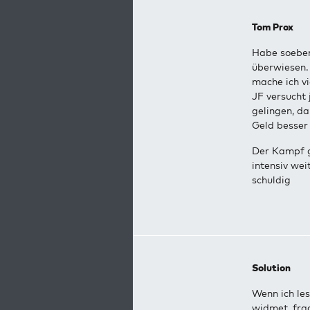
Tom Prox
Habe soeben
überwie
mache ich vi
JF versucht 
gelingen, da
Geld be
Der Kampf g
intensiv wei
schuldig
Solution
Wenn ich les
widmet, frag