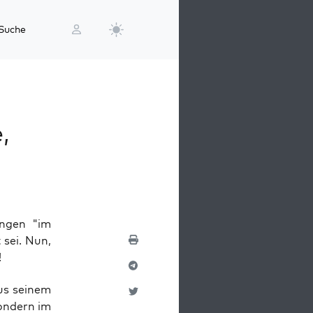
Suche
,
ungen "im
sei. Nun,
!
aus sei­nem
on­dern im