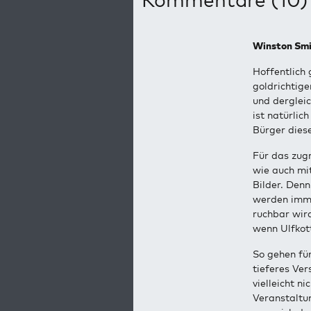
Winston Sm
Hoffentlich 
goldrichtig
und derglei
ist natürlic
Bürger dies
Für das zug
wie auch mit
Bilder. Denn
werden imme
ruchbar wir
wenn Ulfkot
So gehen fü
tieferes Ver
vielleicht n
Veranstaltu