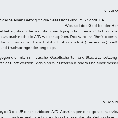
6. Janu
 gerne einen Betrag an die Sezessions-und IfS - Schatulle
sen. Was soll das Geld bei der Bankkr
el lieber, als an die von Stein weichgespülte JF einen Obulus abzu
jetzt auch noch die AfD weichzuspülen. Das wird ihr (ihm) aber ni
 bin ich mir sicher. Beim Institut f. Staatspolitik ( Sezession ) weiß
sser und fruchtbringender angelegt . -
egen die links-nihilistische Gesellschafts - und Staatszersetzun
ter geführt werden , das sind wir unseren Kindern und einer besse
6. Janua
e, daß die JF einer dubiosen AfD-Abtrünnigen eine ganze Intervie
e ich mich erneut, wie lange ich noch diese liberale Zeitung lesen