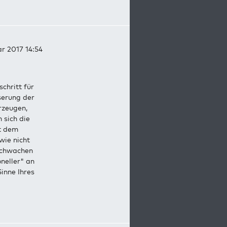
ar 2017 14:54
chritt für
serung der
rzeugen,
 sich die
it dem
wie nicht
 schwachen
neller" an
inne Ihres