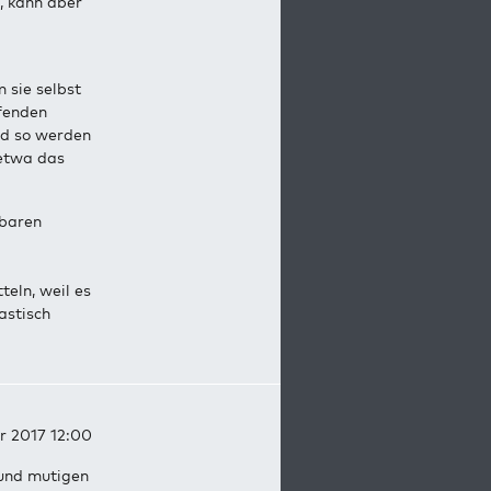
, kann aber
 sie selbst
ffenden
nd so werden
 etwa das
tbaren
teln, weil es
astisch
r 2017 12:00
 und mutigen