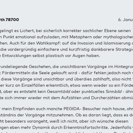
ith 78700
6. Janu
gelingt es Lichert, bei sicherlich korrekter sachlicher Ebene seinen
en Punkt emotional aufzuladen, mit Metaphern oder mythologische
chen. Auch für den Wahlkampf: auf die Invasion und Islamisierung
h die vordergründig einfachere und kurzfristig dankbarere Strategie
e Entwicklungen selbst plastisch vor Augen haben.
rundeliegende Geschehen, die unsichtbaren Vorgänge im Hintegru
 Fördermitteln die Seele gekauft wird - dafür fehlen jedoch noch
 diese Vorgänge sind unsichtbar und überdies zahlhaft, also nicht f
r kurz an Einzelfällen erkenntlich, etwa wenn wieder so ein Förd
d, aber es entsteht kein Gesamt
bild
oder punktuelles Sinn
bild
- ähn
te sich immer wieder mit dem Aufzählen und Durcherzählen abmü
r mein Empfinden auch manche PEGIDA- Besucher nach hause, ohn
ständnis der Vorgänge mitzunehmen. Ob es daran liegt, dass es do
icht besonders vorangeht, weiß ich nicht, aber ich wünsche diesen
ngen eben mehr Dynamik durch Erkenntnisfortschritte. Jedenfalls