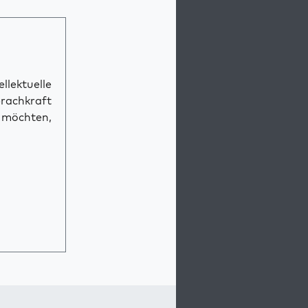
llektuelle
prachkraft
n möchten,