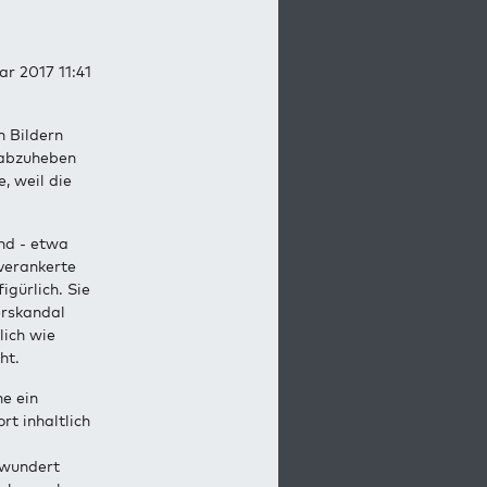
ar 2017 11:41
n Bildern
 abzuheben
, weil die
nd - etwa
 verankerte
igürlich. Sie
erskandal
lich wie
ht.
e ein
rt inhaltlich
 wundert