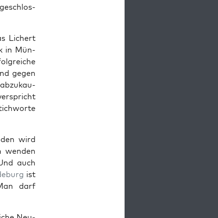
 geschlos­
s Lichert
tik in Mün­
lg­rei­che
tand gegen
 abzu­kau­
er­spricht
ich­wor­te
n­den wird
en wen­den
 Und auch
de­burg
ist
 Man darf
i­che Neu­