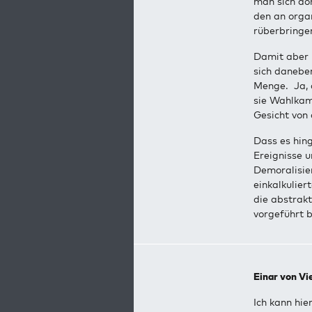
man sich do
den an organ
rüberbringe
Damit aber 
sich danebe
Menge. Ja, 
sie Wahlkam
Gesicht von 
Dass es hin
Ereignisse u
Demoralisie
einkalkulier
die abstrakt
vorgeführt 
Einar von Vi
Ich kann hie