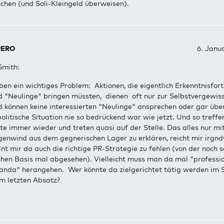
chen (und Soli-Kleingeld überweisen).
PERO
6. Janu
Smith:
ben ein wichtiges Problem: Aktionen, die eigentlich Erkenntnisforts
nd "Neulinge" bringen müssten, dienen oft nur zur Selbstvergewis
d können keine interessierten "Neulinge" ansprechen oder gar übe
olitische Situation nie so bedrückend war wie jetzt. Und so treffen
te immer wieder und treten quasi auf der Stelle. Das alles nur m
genwind aus dem gegnerischen Lager zu erklären, reicht mir irgnd
int mir da auch die richtige PR-Strategie zu fehlen (von der noch
chen Basis mal abgesehen). Vielleicht muss man da mal "professio
anda" herangehen. Wer könnte da zielgerichtet tätig werden im S
im letzten Absatz?