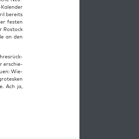
-Kalen­der
il bereits
ner fes­ten
er Ros­tock
de an den
­res­rück­
r erschie­
u­en: Wie­
gro­tes­ken
e. Ach ja,