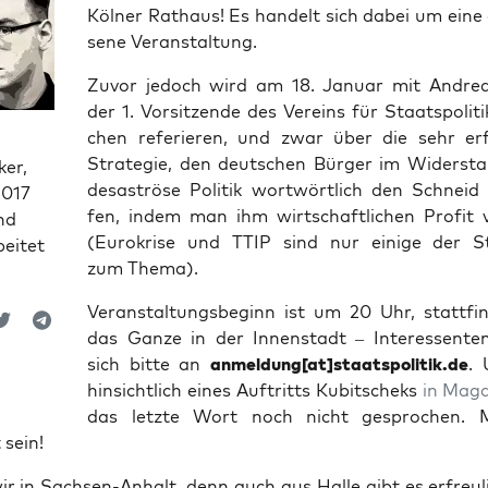
Köl­ner Rat­haus! Es han­delt sich dabei um eine
se­ne Veranstaltung.
Zuvor jedoch wird am 18. Janu­ar mit Andre­a
der 1. Vor­sit­zen­de des Ver­eins für Staats­po­li­
chen refe­rie­ren, und zwar über die sehr erfo
Stra­te­gie, den deut­schen Bür­ger im Wider­s
ker,
desas­trö­se Poli­tik wort­wört­lich den Schneid
2017
fen, indem man ihm wirt­schaft­li­chen Pro­fit v
nd
(Euro­kri­se und TTIP sind nur eini­ge der St
eitet
zum Thema).
Ver­an­stal­tungs­be­ginn ist um 20 Uhr, statt­fi
das Gan­ze in der Innen­stadt – Inter­es­sen­t
sich bit­te an
anmeldung[at]staatspolitik.de
.
hin­sicht­lich eines Auf­tritts Kubit­scheks
in Mag­
das letz­te Wort noch nicht gespro­chen.
sein!
wir in Sach­sen-Anhalt, denn auch aus Hal­le gibt es erfreu­l