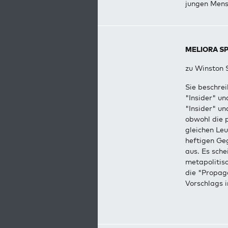
jungen Mens
MELIORA S
zu Winston 
Sie beschrei
"Insider" u
"Insider" un
obwohl die p
gleichen Leu
heftigen Ge
aus. Es sche
metapolitis
die "Propag
Vorschlags 