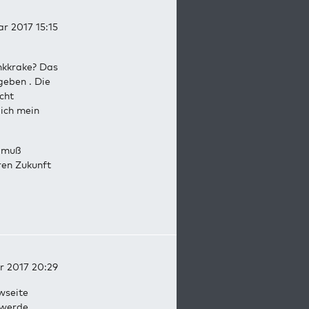
ar 2017 15:15
ake? Das
geben . Die
cht
 ich mein
g muß
ren Zukunft
r 2017 20:29
wseite
 werde.