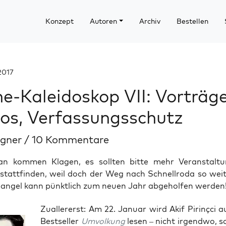
Konzept
Autoren
Archiv
Bestellen
2017
e-Kaleidoskop VII: Vorträge
os, Verfassungsschutz
egner
/
10 Kommentare
n kommen Klagen, es sollten bitte mehr Veranstalt
tattfinden, weil doch der Weg nach Schnellroda so weit 
angel kann pünktlich zum neuen Jahr abgeholfen werden
Zual­ler­erst: Am 22. Janu­ar wird Akif Pirin­çci 
Best­sel­ler
Umvol­kung
lesen – nicht irgend­wo, s