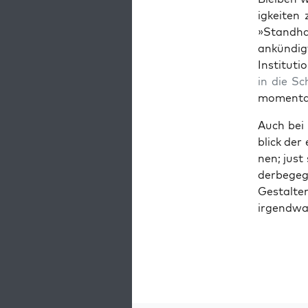
ig­kei­te
»Stand­ha
ankün­digt
Insti­tu­t
in die Sc
momen­tan 
Auch bei 
blick der
nen; just
der­be­geg
Gestal­te
irgend­w