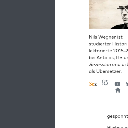
Nils Wegner ist
studierter Histori
lektorierte 2015–
bei Antaios, IfS u
Sezession
und arb
als Übersetzer.
gespannt 
Blei­ben 