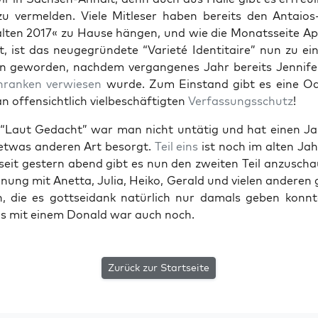
n zu ver­mel­den. Vie­le Mit­le­ser haben bereits den Antai­os
l­ten 2017« zu Hau­se hän­gen, und wie die Monats­sei­te Apr
, ist das neu­ge­grün­de­te “Varie­té Iden­ti­taire” nun zu ei
i­on gewor­den, nach­dem ver­gan­ge­nes Jahr bereits Jen­ni­f
hran­ken ver­wie­sen
wur­de. Zum Ein­stand gibt es eine O
offen­sicht­lich viel­be­schäf­tig­ten
Ver­fas­sungs­schutz
!
“Laut Gedacht” war man nicht untä­tig und hat einen Jah
 etwas ande­ren Art besorgt.
Teil eins
ist noch im alten Jah
 seit ges­tern abend gibt es nun den zwei­ten Teil anzu­scha
­nung mit Anet­ta, Julia, Hei­ko, Gerald und vie­len ande­ren 
n, die es gott­sei­dank natür­lich nur damals geben konn­t
as mit einem Donald war auch noch.
Zurück zur Startseite