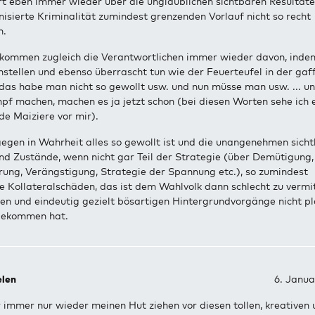
rt eben immer wieder über die unglaublichen sichtbaren Resultate
isierte Kriminalität zumindest grenzenden Vorlauf nicht so recht
n.
kommen zugleich die Verantwortlichen immer wieder davon, indem
nstellen und ebenso überrascht tun wie der Feuerteufel in der ga
das habe man nicht so gewollt usw. und nun müsse man usw. ... u
pf machen, machen es ja jetzt schon (bei diesen Worten sehe ich
de Maiziere vor mir).
gegen in Wahrheit alles so gewollt ist und die unangenehmen sich
nd Zustände, wenn nicht gar Teil der Strategie (über Demütigung,
rung, Verängstigung, Strategie der Spannung etc.), so zumindest
te Kollateralschäden, das ist dem Wahlvolk dann schlecht zu vermit
en und eindeutig gezielt bösartigen Hintergrundvorgänge nicht pl
bekommen hat.
elen
6. Janua
r immer nur wieder meinen Hut ziehen vor diesen tollen, kreativen