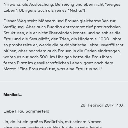
Nirwana, als Auslöschung, Befreiung und eben nicht "ewiges
Leben". Übrigens auch als reines "Nichts"!
Dieser Weg steht Männern und Frauen gleichermaßen zur
Verfügung. Aber auch Buddha entstammt tief patriarchalen
Strukturen, die er nicht überwinden konnte, und so sah er die
Frau und die Sexualität, den Trieb, als Hindernis. 1000 Jahre,
so prophezeite er, werde die buddhistische Lehre unverfälscht
blühen, aber nachdem auch Frauen in die Orden eindrangen,
waren es nur noch 500. Im Übrigen hatte die Frau ihren
festen Platz im gesellschaftlichen Leben, ganz nach dem
Motto: "Eine Frau muß tun, was eine Frau tun soll."
Monika L.
28. Februar 2017 14:01
Liebe Frau Sommerfeld,
Ja, da ist ein großes Bedürfnis, mit seinem Namen
einzustehen, authentisch, klar, lucide zu sein. Ist ein