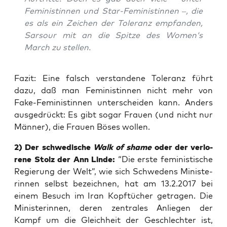
Femi­nis­tin­nen und Star-Femi­nis­tin­nen –, die
es als ein Zei­chen der Tole­ranz emp­fan­den,
Sar­sour mit an die Spit­ze des Women‘s
March zu stellen.
Fazit: Eine falsch ver­stan­de­ne Tole­ranz führt
dazu, daß man Femi­nis­tin­nen nicht mehr von
Fake-Femi­nis­tin­nen unter­schei­den kann. Anders
aus­ge­drückt: Es gibt sogar Frau­en (und nicht nur
Män­ner), die Frau­en Böses wollen.
2) Der schwe­di­sche
Walk of shame
oder der ver­lo­
re­ne Stolz der Ann Lin­de:
“Die ers­te femi­nis­ti­sche
Regie­rung der Welt”, wie sich Schwe­dens Minis­te­
rin­nen selbst bezeich­nen, hat am 13.2.2017 bei
einem Besuch im Iran Kopf­tü­cher getra­gen. Die
Minis­te­rin­nen, deren zen­tra­les Anlie­gen der
Kampf um die Gleich­heit der Geschlech­ter ist,