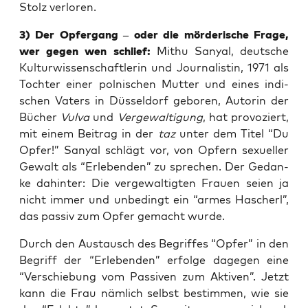
Stolz verloren.
3) Der Opfer­gang – oder die mör­de­ri­sche Fra­ge,
wer gegen wen schlief:
Mit­hu San­y­al, deut­sche
Kul­tur­wis­sen­schaft­le­rin und Jour­na­lis­tin, 1971 als
Toch­ter einer pol­ni­schen Mut­ter und eines indi­
schen Vaters in Düs­sel­dorf gebo­ren, Autorin der
Bücher
Vul­va
und
Ver­ge­wal­ti­gung
, hat pro­vo­ziert,
mit einem Bei­trag in der
taz
unter dem Titel “Du
Opfer!” San­y­al schlägt vor, von Opfern sexu­el­ler
Gewalt als “Erle­ben­den” zu spre­chen. Der Gedan­
ke dahin­ter: Die ver­ge­wal­tig­ten Frau­en sei­en ja
nicht immer und unbe­dingt ein “armes Hascherl”,
das pas­siv zum Opfer gemacht wurde.
Durch den Aus­tausch des Begrif­fes “Opfer” in den
Begriff der “Erle­ben­den” erfol­ge dage­gen eine
“Ver­schie­bung vom Pas­si­ven zum Akti­ven”. Jetzt
kann die Frau näm­lich selbst bestim­men, wie sie