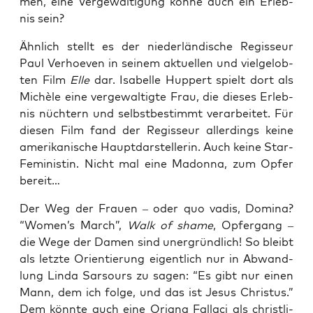
men, eine Ver­ge­wal­ti­gung kön­ne auch ein Erleb­
nis sein?
Ähn­lich stellt es der nie­der­län­di­sche Regis­seur
Paul Ver­hoe­ven in sei­nem aktu­el­len und viel­ge­lob­
ten Film
Elle
dar. Isa­bel­le Hup­pert spielt dort als
Mic­hè­le eine ver­ge­wal­tig­te Frau, die die­ses Erleb­
nis nüch­tern und selbst­be­stimmt ver­ar­bei­tet. Für
die­sen Film fand der Regis­seur aller­dings kei­ne
ame­ri­ka­ni­sche Haupt­dar­stel­le­rin. Auch kei­ne Star-
Femi­nis­tin. Nicht mal eine Madon­na, zum Opfer
bereit…
Der Weg der Frau­en – oder quo vadis, Domi­na?
“Women’s March”,
Walk of shame
, Opfer­gang –
die Wege der Damen sind uner­gründ­lich! So bleibt
als letz­te Ori­en­tie­rung eigent­lich nur in Abwand­
lung Lin­da Sar­sours zu sagen: “Es gibt nur einen
Mann, dem ich fol­ge, und das ist Jesus Chris­tus.”
Dem könn­te auch eine Oria­na Fall­a­ci als christ­li­