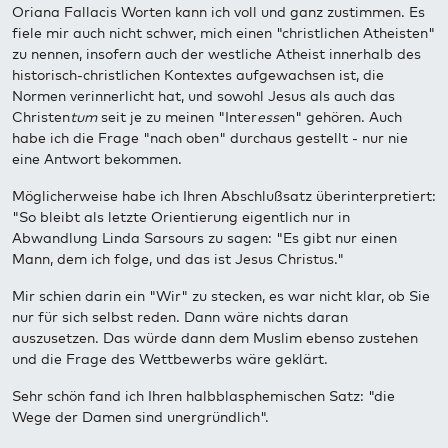
Oriana Fallacis Worten kann ich voll und ganz zustimmen. Es
fiele mir auch nicht schwer, mich einen "christlichen Atheisten"
zu nennen, insofern auch der westliche Atheist innerhalb des
historisch-christlichen Kontextes aufgewachsen ist, die
Normen verinnerlicht hat, und sowohl Jesus als auch das
Christen
tum
seit je zu meinen "Inter
esse
n" gehören. Auch
habe ich die Frage "nach oben" durchaus gestellt - nur nie
eine Antwort bekommen.
Möglicherweise habe ich Ihren Abschlußsatz überinterpretiert:
"So bleibt als letzte Orientierung eigentlich nur in
Abwandlung Linda Sarsours zu sagen: "Es gibt nur einen
Mann, dem ich folge, und das ist Jesus Christus."
Mir schien darin ein "Wir" zu stecken, es war nicht klar, ob Sie
nur für sich selbst reden. Dann wäre nichts daran
auszusetzen. Das würde dann dem Muslim ebenso zustehen
und die Frage des Wettbewerbs wäre geklärt.
Sehr schön fand ich Ihren halbblasphemischen Satz: "die
Wege der Damen sind unergründlich".