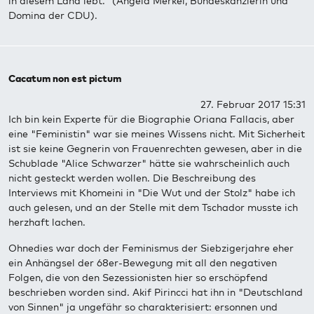
in diesem Land lebt." (Angela Merkel, Bundeskanzlerin und
Domina der CDU).
Cacatum non est pictum
27. Februar 2017 15:31
Ich bin kein Experte für die Biographie Oriana Fallacis, aber
eine "Feministin" war sie meines Wissens nicht. Mit Sicherheit
ist sie keine Gegnerin von Frauenrechten gewesen, aber in die
Schublade "Alice Schwarzer" hätte sie wahrscheinlich auch
nicht gesteckt werden wollen. Die Beschreibung des
Interviews mit Khomeini in "Die Wut und der Stolz" habe ich
auch gelesen, und an der Stelle mit dem Tschador musste ich
herzhaft lachen.
Ohnedies war doch der Feminismus der Siebzigerjahre eher
ein Anhängsel der 68er-Bewegung mit all den negativen
Folgen, die von den Sezessionisten hier so erschöpfend
beschrieben worden sind. Akif Pirincci hat ihn in "Deutschland
von Sinnen" ja ungefähr so charakterisiert: ersonnen und