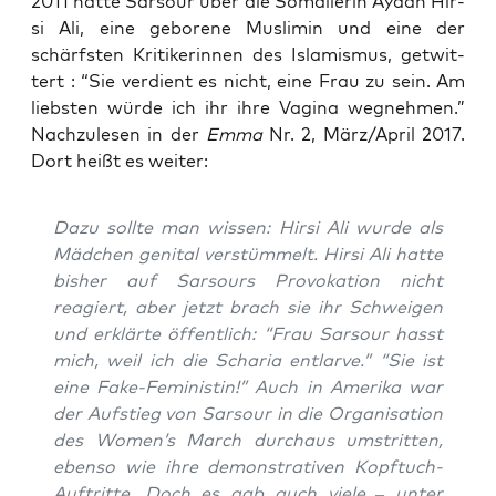
2011 hat­te Sar­sour über die Soma­lie­rin Aya­an Hir­
si Ali, eine gebo­re­ne Mus­li­min und eine der
schärfs­ten Kri­ti­ke­rin­nen des Isla­mis­mus, get­wit­
tert : “Sie ver­dient es nicht, eine Frau zu sein. Am
liebs­ten wür­de ich ihr ihre Vagi­na weg­neh­men.”
Nach­zu­le­sen in der
Emma
Nr. 2, März/April 2017.
Dort heißt es weiter:
Dazu soll­te man wis­sen: Hir­si Ali wur­de als
Mäd­chen geni­tal ver­stüm­melt. Hir­si Ali hat­te
bis­her auf Sar­sours Pro­vo­ka­ti­on nicht
reagiert, aber jetzt brach sie ihr Schwei­gen
und erklär­te öffent­lich: “Frau Sar­sour hasst
mich, weil ich die Scha­ria ent­lar­ve.” “Sie ist
eine Fake-Femi­nis­tin!” Auch in Ame­ri­ka war
der Auf­stieg von Sar­sour in die Orga­ni­sa­ti­on
des Women’s March durch­aus umstrit­ten,
eben­so wie ihre demons­tra­ti­ven Kopf­tuch-
Auf­trit­te. Doch es gab auch vie­le – unter