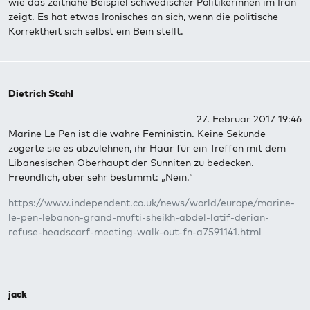
wie das zeitnahe Beispiel schwedischer Politikerinnen im Iran
zeigt. Es hat etwas Ironisches an sich, wenn die politische
Korrektheit sich selbst ein Bein stellt.
Dietrich Stahl
27. Februar 2017 19:46
Marine Le Pen ist die wahre Feministin. Keine Sekunde
zögerte sie es abzulehnen, ihr Haar für ein Treffen mit dem
Libanesischen Oberhaupt der Sunniten zu bedecken.
Freundlich, aber sehr bestimmt: „Nein.“
https://www.independent.co.uk/news/world/europe/marine-
le-pen-lebanon-grand-mufti-sheikh-abdel-latif-derian-
refuse-headscarf-meeting-walk-out-fn-a7591141.html
jack