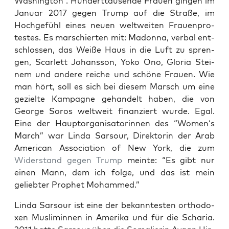
Washing­ton”. Hun­dert­tau­sen­de Frau­en gin­gen im
Janu­ar 2017 gegen Trump auf die Stra­ße, im
Hoch­ge­fühl eines neu­en welt­wei­ten Frau­en­pro­
tes­tes. Es mar­schier­ten mit: Madon­na, ver­bal ent­
schlos­sen, das Wei­ße Haus in die Luft zu spren­
gen, Scar­lett Johans­son, Yoko Ono, Glo­ria Stei­
nem und ande­re rei­che und schö­ne Frau­en. Wie
man hört, soll es sich bei die­sem Marsch um eine
geziel­te Kam­pa­gne gehan­delt haben, die von
Geor­ge Sor­os welt­weit finan­ziert wur­de. Egal.
Eine der Haupt­or­ga­ni­sa­to­rin­nen des “Women‘s
March” war Lin­da Sar­sour, Direk­to­rin der Arab
Ame­ri­can Asso­cia­ti­on of New York, die zum
Wider­stand gegen Trump
mein­te: “Es gibt nur
einen Mann, dem ich fol­ge, und das ist mein
gelieb­ter Pro­phet Mohammed.”
Lin­da Sar­sour ist eine der bekann­tes­ten ortho­do­
xen Mus­li­min­nen in Ame­ri­ka und für die Scha­ria.