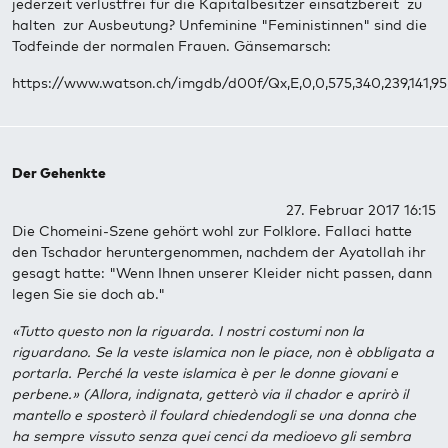
jederzeit verlustfrei für die Kapitalbesitzer einsatzbereit zu
halten zur Ausbeutung? Unfeminine "Feministinnen" sind die
Todfeinde der normalen Frauen. Gänsemarsch:
https://www.watson.ch/imgdb/d00f/Qx,E,0,0,575,340,239,141,9
Der Gehenkte
27. Februar 2017 16:15
Die Chomeini-Szene gehört wohl zur Folklore. Fallaci hatte
den Tschador heruntergenommen, nachdem der Ayatollah ihr
gesagt hatte: "Wenn Ihnen unserer Kleider nicht passen, dann
legen Sie sie doch ab."
«Tutto questo non la riguarda. I nostri costumi non la
riguardano. Se la veste islamica non le piace, non è obbligata a
portarla. Perché la veste islamica è per le donne giovani e
perbene.» (Allora, indignata, getterò via il chador e aprirò il
mantello e sposterò il foulard chiedendogli se una donna che
ha sempre vissuto senza quei cenci da medioevo gli sembra