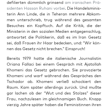
defi­lier­ten dümm­lich grin­send
am ira­ni­schen Prä­
si­den­ten Hassan Ruha­ni vor­bei
. Die Han­dels­mi­nis­
te­rin Ann Lin­de, die in Tehe­ran meh­re­re Abkom­
men unter­schrieb, trug wäh­rend des gesam­ten
Besu­ches ein Kopf­tuch. Auf die Kri­tik, die der
Minis­te­rin in den sozia­len Medi­en ent­ge­gen­schlug,
ant­wor­tet die Poli­ti­ke­rin, daß es im Iran Gesetz
sei, daß Frau­en ihr Haar bede­cken, und: “Wir kön­
nen das Gesetz nicht bre­chen.” Einspruch!
Bereits 1979 hat­te die ita­lie­ni­sche Jour­na­lis­tin
Oria­na Fall­a­ci bei einem Gespräch mit Aja­tol­lah
Kho­me­ni das Gesetz gebro­chen. Sie pro­vo­zier­te
Kho­me­ni und warf wäh­rend des Gesprä­ches den
Tscha­dor ab. Kho­me­ni ver­ließ scho­ckiert den
Raum. Kam spä­ter aller­dings zurück. Und muß­te
gar lachen ob der “Wut und des Stol­zes” die­ser
Frau, nach­zu­le­sen im gleich­na­mi­gen Buch. Knapp
vier­zig Jah­re spä­ter haben die Femi­nis­tin­nen ihren