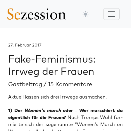
27. Februar 2017
Fake-Feminismus:
Irrweg der Frauen
Gastbeitrag
/
15 Kommentare
Aktuell lassen sich drei Irrwege ausmachen.
1) Der
Women‘s march
oder – Wer mar­schiert da
eigent­lich für die Frau­en?
Nach Trumps Wahl for­
mier­te sich der soge­nann­te “Women‘s March on