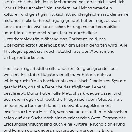
Natürlich ziehe ich Jesus Mohammed vor, aber nicht, weil ich
"christlicher Atheist" bin, sondern weil Mohammed ein
kulturell und geistiger Rückschritt sondergleichen ist, der seine
historisch-lokale Berechtigung gehabt haben mag, dessen
Lehre aber die zivilisatorischen Errungenschaften maßlos
unterbietet. Anderseits besticht er durch diese
Unterkomplexität, während das Christentum durch
Überkomplexität überhaupt nur am Leben gehalten wird. Alle
Theologie speist sich doch letztlich aus den Aporien und
Unbegreifbarkeiten.
Hier überragt Buddha alle anderen Religionsgründer bei
weitem. Er ist der klügste von allen. Er hat ein nahezu
widerspruchsfreies hochkomplexes ethisch fundiertes System
geschaffen, das alle Bereiche des täglichen Lebens
beschreibt. Dafür hat er alle Metaphysik weggelassen und
auch die Frage nach Gott, die Frage nach dem Glauben, als
unbeantwortbar und daher irrelevant ausgeklammert.
Insofern irrt Frau Hirsi Ali, wenn sie unterstellt, alle Menschen
seien auf der Suche nach einem erlösenden Gott. Formen der
Erlösungssehnsucht sind auch eine kulturelle Konditionierung
und können ganz anders interpretiert werden - z.B. als