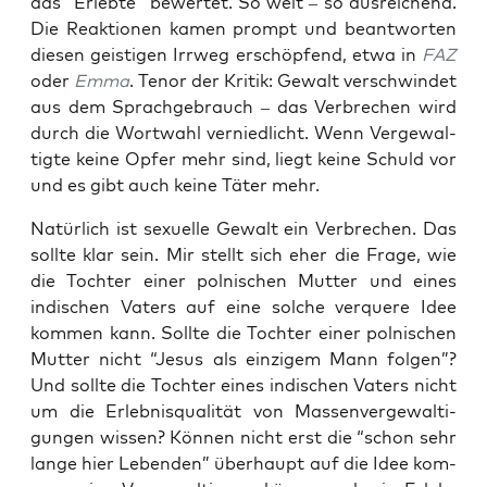
das “Erleb­te” bewer­tet. So weit – so aus­rei­chend.
Die Reak­tio­nen kamen prompt und beant­wor­ten
die­sen geis­ti­gen Irr­weg erschöp­fend, etwa in
FAZ
oder
Emma
. Tenor der Kri­tik: Gewalt ver­schwin­det
aus dem Sprach­ge­brauch – das Ver­bre­chen wird
durch die Wort­wahl ver­nied­licht. Wenn Ver­ge­wal­
tig­te kei­ne Opfer mehr sind, liegt kei­ne Schuld vor
und es gibt auch kei­ne Täter mehr.
Natür­lich ist sexu­el­le Gewalt ein Ver­bre­chen. Das
soll­te klar sein. Mir stellt sich eher die Fra­ge, wie
die Toch­ter einer pol­ni­schen Mut­ter und eines
indi­schen Vaters auf eine sol­che ver­que­re Idee
kom­men kann. Soll­te die Toch­ter einer pol­ni­schen
Mut­ter nicht “Jesus als ein­zi­gem Mann fol­gen”?
Und soll­te die Toch­ter eines indi­schen Vaters nicht
um die Erleb­nis­qua­li­tät von Mas­sen­ver­ge­wal­ti­
gun­gen wis­sen? Kön­nen nicht erst die “schon sehr
lan­ge hier Leben­den” über­haupt auf die Idee kom­