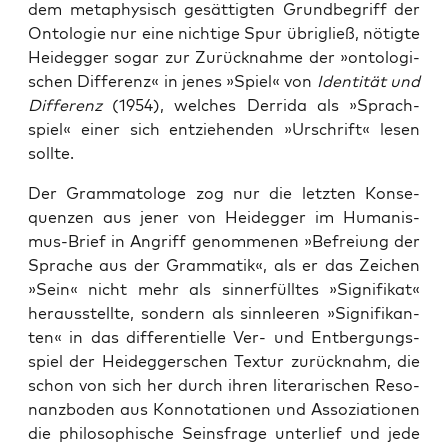
dem meta­phy­sisch gesät­tig­ten Grund­be­griff der
Onto­lo­gie nur eine nich­ti­ge Spur übri­gließ, nötig­te
Heid­eg­ger sogar zur Zurück­nah­me der »onto­lo­gi­
schen Dif­fe­renz« in jenes »Spiel« von
Iden­ti­tät und
Dif­fe­renz
(1954), wel­ches Der­ri­da als »Sprach­
spiel« einer sich ent­zie­hen­den »Urschrift« lesen
sollte.
Der Gram­ma­to­lo­ge zog nur die letz­ten Kon­se­
quen­zen aus jener von Heid­eg­ger im Huma­nis­
mus-Brief in Angriff genom­me­nen »Befrei­ung der
Spra­che aus der Gram­ma­tik«, als er das Zei­chen
»Sein« nicht mehr als sinn­erfüll­tes »Signi­fi­kat«
her­aus­stell­te, son­dern als sinn­lee­ren »Signi­fi­kan­
ten« in das dif­fe­ren­ti­el­le Ver- und Ent­ber­gungs­
spiel der Heid­eg­ger­schen Tex­tur zurück­nahm, die
schon von sich her durch ihren lite­ra­ri­schen Reso­
nanz­bo­den aus Kon­no­ta­tio­nen und Asso­zia­tio­nen
die phi­lo­so­phi­sche Seins­fra­ge unter­lief und jede