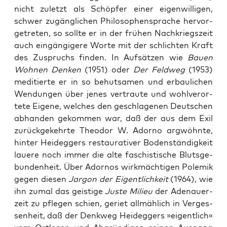
nicht zuletzt als Schöp­fer einer eigen­wil­li­gen,
schwer zugäng­li­chen Phi­lo­so­phen­spra­che her­vor­
ge­tre­ten, so soll­te er in der frü­hen Nach­kriegs­zeit
auch ein­gän­gi­ge­re Wor­te mit der schlich­ten Kraft
des Zuspruchs fin­den. In Auf­sät­zen wie
Bau­en
Woh­nen Den­ken
(1951) oder
Der Feld­weg
(1953)
medi­tier­te er in so behut­sa­men und erbau­li­chen
Wen­dun­gen über jenes ver­trau­te und wohl­ver­or­
te­te Eige­ne, wel­ches den geschla­ge­nen Deut­schen
abhan­den gekom­men war, daß der aus dem Exil
zurück­ge­kehr­te Theo­dor W. Ador­no arg­wöhn­te,
hin­ter Heid­eg­gers restau­ra­ti­ver Boden­stän­dig­keit
laue­re noch immer die alte faschis­ti­sche Bluts­ge­
bun­den­heit. Über Ador­nos wirk­mäch­ti­gen Pole­mik
gegen die­sen
Jar­gon der Eigent­lich­keit
(1964), wie
ihn zumal das geis­ti­ge
Jus­te Milieu
der Ade­nau­er­
zeit zu pfle­gen schien, geriet all­mäh­lich in Ver­ges­
sen­heit, daß der Denk­weg Heid­eg­gers »eigent­lich«