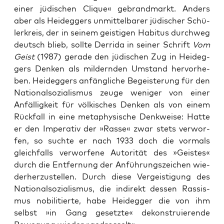
einer jüdi­schen Cli­que« gebrand­markt. Anders
aber als Heid­eg­gers unmit­tel­ba­rer jüdi­scher Schü­
ler­kreis, der in sei­nem geis­ti­gen Habi­tus durch­weg
deutsch blieb, soll­te Der­ri­da in sei­ner Schrift
Vom
Geist
(1987) gera­de den jüdi­schen Zug in Heid­eg­
gers Den­ken als mil­dern­den Umstand her­vor­he­
ben. Heid­eg­gers anfäng­li­che Begeis­te­rung für den
Natio­nal­so­zia­lis­mus zeu­ge weni­ger von einer
Anfäl­lig­keit für völ­ki­sches Den­ken als von einem
Rück­fall in eine meta­phy­si­sche Denk­wei­se: Hat­te
er den Impe­ra­tiv der »Ras­se« zwar stets ver­wor­
fen, so such­te er nach 1933 doch die vor­mals
gleich­falls ver­wor­fe­ne Auto­ri­tät des »Geis­tes«
durch die Ent­fer­nung der Anfüh­rungs­zei­chen wie­
der­her­zu­stel­len. Durch die­se Ver­geis­ti­gung des
Natio­nal­so­zia­lis­mus, die indi­rekt des­sen Ras­sis­
mus nobi­li­tier­te, habe Heid­eg­ger die von ihm
selbst »in Gang gesetz­te« dekon­stru­ie­ren­de