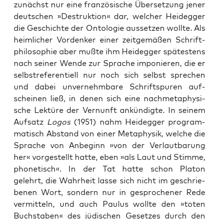
zunächst nur eine fran­zö­si­sche Über­set­zung jener
deut­schen »Destruk­ti­on« dar, wel­cher Heid­eg­ger
die Geschich­te der Onto­lo­gie aus­set­zen woll­te. Als
heim­li­cher Vor­den­ker einer zeit­ge­mä­ßen Schrift­
phi­lo­so­phie aber muß­te ihm Heid­eg­ger spä­tes­tens
nach sei­ner Wen­de zur Spra­che impo­nie­ren, die er
selbst­re­fe­ren­ti­ell nur noch sich selbst spre­chen
und dabei unver­nehm­ba­re Schrift­spu­ren auf­
schei­nen ließ, in denen sich eine nach­me­ta­phy­si­
sche Lek­tü­re der Ver­nunft ankün­dig­te. In sei­nem
Auf­satz
Logos
(1951) nahm Heid­eg­ger pro­gram­
ma­tisch Abstand von einer Meta­phy­sik, wel­che die
Spra­che von Anbe­ginn »von der Ver­laut­ba­rung
her« vor­ge­stellt hat­te, eben »als Laut und Stim­me,
pho­ne­tisch«. In der Tat hat­te schon Pla­ton
gelehrt, die Wahr­heit las­se sich nicht im geschrie­
be­nen Wort, son­dern nur in gespro­che­ner Rede
ver­mit­teln, und auch Pau­lus woll­te den »toten
Buch­sta­ben« des jüdi­schen Geset­zes durch den