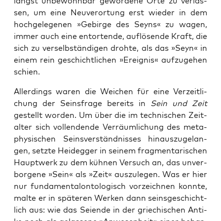
längst unbe­wohn­bar gewor­de­ne Orte zu ver­las­
sen, um eine Neu­ver­or­tung erst wie­der in dem
hoch­ge­le­ge­nen »Gebir­ge des Seyns« zu wagen,
immer auch eine entor­ten­de, auf­lö­sen­de Kraft, die
sich zu ver­selb­stän­di­gen droh­te, als das »Seyn« in
einem rein geschicht­li­chen »Ereig­nis« auf­zu­ge­hen
schien.
Aller­dings waren die Wei­chen für eine Ver­zeit­li­
chung der Seins­fra­ge bereits in
Sein und Zeit
gestellt wor­den. Um über die im tech­ni­schen Zeit­
al­ter sich voll­enden­de Ver­räum­li­chung des meta­
phy­si­schen Seins­ver­ständ­nis­ses hin­aus­zu­ge­lan­
gen, setz­te Heid­eg­ger in sei­nem frag­men­ta­ri­schen
Haupt­werk zu dem küh­nen Ver­such an, das unver­
bor­ge­ne »Sein« als »Zeit« aus­zu­le­gen. Was er hier
nur fun­da­men­tal­on­to­lo­gisch vor­zeich­nen konn­te,
mal­te er in spä­te­ren Wer­ken dann seins­ge­schicht­
lich aus: wie das Sei­en­de in der grie­chi­schen Anti­