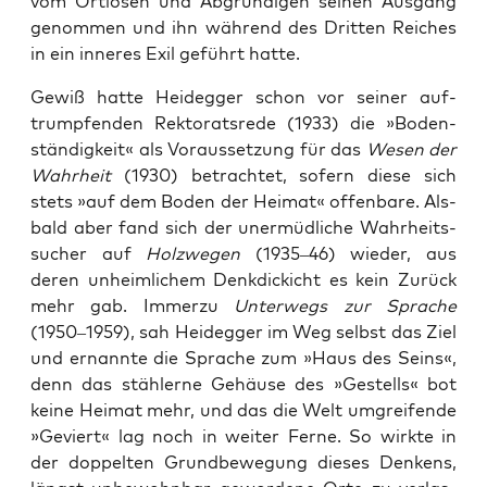
vom Ort­lo­sen und Abgrün­di­gen sei­nen Aus­gang
genom­men und ihn wäh­rend des Drit­ten Rei­ches
in ein inne­res Exil geführt hatte.
Gewiß hat­te Heid­eg­ger schon vor sei­ner auf­
trump­fen­den Rek­to­rats­re­de (1933) die »Boden­
stän­dig­keit« als Vor­aus­set­zung für das
Wesen der
Wahr­heit
(1930) betrach­tet, sofern die­se sich
stets »auf dem Boden der Hei­mat« offen­ba­re. Als­
bald aber fand sich der uner­müd­li­che Wahr­heits­
su­cher auf
Holz­we­gen
(1935–46) wie­der, aus
deren unheim­li­chem Denk­di­ckicht es kein Zurück
mehr gab. Immer­zu
Unter­wegs zur Spra­che
(1950–1959), sah Heid­eg­ger im Weg selbst das Ziel
und ernann­te die Spra­che zum »Haus des Seins«,
denn das stäh­ler­ne Gehäu­se des »Gestells« bot
kei­ne Hei­mat mehr, und das die Welt umgrei­fen­de
»Geviert« lag noch in wei­ter Fer­ne. So wirk­te in
der dop­pel­ten Grund­be­we­gung die­ses Den­kens,