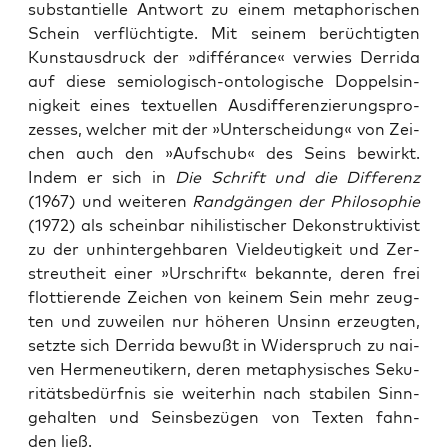
sub­stan­ti­el­le Ant­wort zu einem meta­pho­ri­schen
Schein ver­flüch­tig­te. Mit sei­nem berüch­tig­ten
Kunst­aus­druck der »dif­fé­rance« ver­wies Der­ri­da
auf die­se semio­lo­gisch-onto­lo­gi­sche Dop­pel­sin­
nig­keit eines tex­tu­el­len Aus­dif­fe­ren­zie­rungs­pro­
zes­ses, wel­cher mit der »Unter­schei­dung« von Zei­
chen auch den »Auf­schub« des Seins bewirkt.
Indem er sich in
Die Schrift und die Dif­fe­renz
(1967) und wei­te­ren
Rand­gän­gen der Phi­lo­so­phie
(1972) als schein­bar nihi­lis­ti­scher Dekon­struk­ti­vist
zu der unhin­ter­geh­ba­ren Viel­deu­tig­keit und Zer­
streut­heit einer »Urschrift« bekann­te, deren frei
flot­tie­ren­de Zei­chen von kei­nem Sein mehr zeug­
ten und zuwei­len nur höhe­ren Unsinn erzeug­ten,
setz­te sich Der­ri­da bewußt in Wider­spruch zu nai­
ven Her­me­neu­ti­kern, deren meta­phy­si­sches Seku­
ri­täts­be­dürf­nis sie wei­ter­hin nach sta­bi­len Sinn­
ge­hal­ten und Seins­be­zü­gen von Tex­ten fahn­
den ließ.