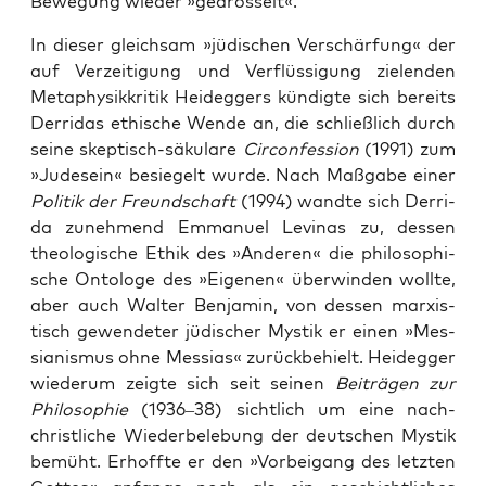
Bewe­gung wie­der »gedros­selt«.
In die­ser gleich­sam »jüdi­schen Ver­schär­fung« der
auf Ver­zei­ti­gung und Ver­flüs­si­gung zie­len­den
Meta­phy­sik­kri­tik Heid­eg­gers kün­dig­te sich bereits
Der­ri­das ethi­sche Wen­de an, die schließ­lich durch
sei­ne skep­tisch-säku­la­re
Cir­con­fes­si­on
(1991) zum
»Jude­s­ein« besie­gelt wur­de. Nach Maß­ga­be einer
Poli­tik der Freund­schaft
(1994) wand­te sich Der­ri­
da zuneh­mend Emma­nu­el Levi­n­as zu, des­sen
theo­lo­gi­sche Ethik des »Ande­ren« die phi­lo­so­phi­
sche Onto­lo­ge des »Eige­nen« über­win­den woll­te,
aber auch Wal­ter Ben­ja­min, von des­sen mar­xis­
tisch gewen­de­ter jüdi­scher Mys­tik er einen »Mes­
sia­nis­mus ohne Mes­si­as« zurück­be­hielt. Heid­eg­ger
wie­der­um zeig­te sich seit sei­nen
Bei­trä­gen zur
Phi­lo­so­phie
(1936–38) sicht­lich um eine nach­
christ­li­che Wie­der­be­le­bung der deut­schen Mys­tik
bemüht. Erhoff­te er den »Vor­bei­gang des letz­ten