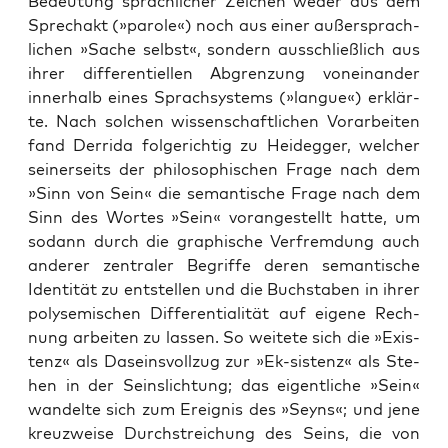
Bedeu­tung sprach­li­cher Zei­chen weder aus dem
Sprech­akt (»paro­le«) noch aus einer außer­sprach­
li­chen »Sache selbst«, son­dern aus­schließ­lich aus
ihrer dif­fe­ren­ti­el­len Abgren­zung von­ein­an­der
inner­halb eines Sprach­sys­tems (»lan­gue«) erklär­
te. Nach sol­chen wis­sen­schaft­li­chen Vor­ar­bei­ten
fand Der­ri­da fol­ge­rich­tig zu Heid­eg­ger, wel­cher
sei­ner­seits der phi­lo­so­phi­schen Fra­ge nach dem
»Sinn von Sein« die seman­ti­sche Fra­ge nach dem
Sinn des Wor­tes »Sein« vor­an­ge­stellt hat­te, um
sodann durch die gra­phi­sche Ver­frem­dung auch
ande­rer zen­tra­ler Begrif­fe deren seman­ti­sche
Iden­ti­tät zu ent­stel­len und die Buch­sta­ben in ihrer
poly­se­mi­schen Dif­fe­ren­tia­li­tät auf eige­ne Rech­
nung arbei­ten zu las­sen. So wei­te­te sich die »Exis­
tenz« als Daseins­voll­zug zur »Ek-sis­tenz« als Ste­
hen in der Seins­lich­tung; das eigent­li­che »Sein«
wan­del­te sich zum Ereig­nis des »Seyns«; und jene
kreuz­wei­se Durch­strei­chung des Seins, die von