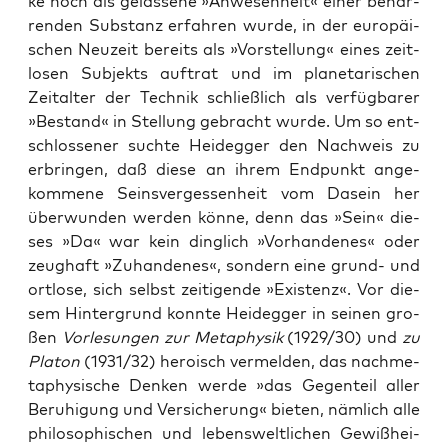
ke noch als gelas­se­ne »Anwe­sen­heit« einer behar­
ren­den Sub­stanz erfah­ren wur­de, in der euro­päi­
schen Neu­zeit bereits als »Vor­stel­lung« eines zeit­
lo­sen Sub­jekts auf­trat und im pla­ne­ta­ri­schen
Zeit­al­ter der Tech­nik schließ­lich als ver­füg­ba­rer
»Bestand« in Stel­lung gebracht wur­de. Um so ent­
schlos­se­ner such­te Heid­eg­ger den Nach­weis zu
erbrin­gen, daß die­se an ihrem End­punkt ange­
kom­me­ne Seins­ver­ges­sen­heit vom Dasein her
über­wun­den wer­den kön­ne, denn das »Sein« die­
ses »Da« war kein ding­lich »Vor­han­de­nes« oder
zeug­haft »Zuhan­de­nes«, son­dern eine grund- und
ort­lo­se, sich selbst zei­ti­gen­de »Exis­tenz«. Vor die­
sem Hin­ter­grund konn­te Heid­eg­ger in sei­nen gro­
ßen
Vor­le­sun­gen zur Meta­phy­sik
(1929/30) und
zu
Pla­ton
(1931/32) hero­isch ver­mel­den, das nach­me­
ta­phy­si­sche Den­ken wer­de »das Gegen­teil aller
Beru­hi­gung und Ver­si­che­rung« bie­ten, näm­lich alle
phi­lo­so­phi­schen und lebens­welt­li­chen Gewiß­hei­