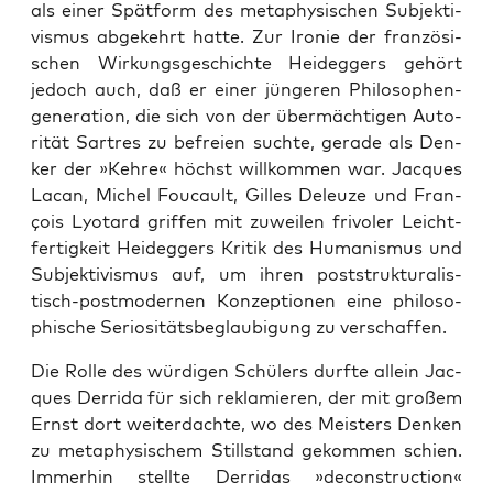
als einer Spät­form des meta­phy­si­schen Sub­jek­ti­
vis­mus abge­kehrt hat­te. Zur Iro­nie der fran­zö­si­
schen Wir­kungs­ge­schich­te Heid­eg­gers gehört
jedoch auch, daß er einer jün­ge­ren Phi­lo­so­phen­
ge­ne­ra­ti­on, die sich von der über­mäch­ti­gen Auto­
ri­tät Sar­tres zu befrei­en such­te, gera­de als Den­
ker der »Keh­re« höchst will­kom­men war. Jac­ques
Lacan, Michel Fou­cault, Gil­les Deleu­ze und Fran­
çois Lyo­tard grif­fen mit zuwei­len fri­vo­ler Leicht­
fer­tig­keit Heid­eg­gers Kri­tik des Huma­nis­mus und
Sub­jek­ti­vis­mus auf, um ihren post­struk­tu­ra­lis­
tisch-post­mo­der­nen Kon­zep­tio­nen eine phi­lo­so­
phi­sche Serio­si­täts­be­glau­bi­gung zu verschaffen.
Die Rol­le des wür­di­gen Schü­lers durf­te allein Jac­
ques Der­ri­da für sich rekla­mie­ren, der mit gro­ßem
Ernst dort wei­ter­dach­te, wo des Meis­ters Den­ken
zu meta­phy­si­schem Still­stand gekom­men schien.
Immer­hin stell­te Der­ri­das »decon­s­truc­tion«