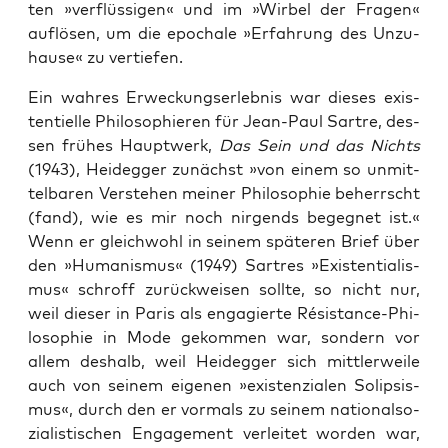
ten »ver­flüs­si­gen« und im »Wir­bel der Fra­gen«
auf­lö­sen, um die epo­cha­le »Erfah­rung des Unzu­
hau­se« zu vertiefen.
Ein wah­res Erwe­ckungs­er­leb­nis war die­ses exis­
ten­ti­el­le Phi­lo­so­phie­ren für Jean-Paul Sart­re, des­
sen frü­hes Haupt­werk,
Das Sein und das Nichts
(1943), Heid­eg­ger zunächst »von einem so unmit­
tel­ba­ren Ver­ste­hen mei­ner Phi­lo­so­phie beherrscht
(fand), wie es mir noch nir­gends begeg­net ist.«
Wenn er gleich­wohl in sei­nem spä­te­ren Brief über
den »Huma­nis­mus« (1949) Sar­tres »Exis­ten­tia­lis­
mus« schroff zurück­wei­sen soll­te, so nicht nur,
weil die­ser in Paris als enga­gier­te Résis­tance-Phi­
lo­so­phie in Mode gekom­men war, son­dern vor
allem des­halb, weil Heid­eg­ger sich mitt­ler­wei­le
auch von sei­nem eige­nen »exis­ten­zia­len Solip­sis­
mus«, durch den er vor­mals zu sei­nem natio­nal­so­
zia­lis­ti­schen Enga­ge­ment ver­lei­tet wor­den war,