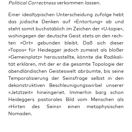
Poli­ti­cal Cor­rect­ness
ver­kom­men lassen.
Einer ide­al­ty­pi­schen Unter­schei­dung zufol­ge hebt
das jüdi­sche Den­ken auf »Entor­tung« ab und
steht somit buch­stäb­lich im Zei­chen der »U‑topie«,
wohin­ge­gen der deut­sche Geist stets an den rech­
ten »Ort« gebun­den bleibt. Daß sich die­ser
»Topos« für Heid­eg­ger jedoch zumeist als blo­ßer
»Gemein­platz« her­aus­stell­te, könn­te die Radi­ka­li­
tät erklä­ren, mit der er die gesam­te Topo­lo­gie der
abend­län­di­schen Geis­tes­welt abräum­te, bis sei­ne
Tem­po­ra­li­sie­rung der Seins­fra­ge selbst in den
dekon­struk­ti­ven Beschleu­ni­gungs­wir­bel unse­rer
»Jetzt­zeit« hin­ein­ge­riet. Immer­hin barg schon
Heid­eg­gers pas­to­ra­les Bild vom Men­schen als
»Hir­ten des Seins« einen meta­phy­si­schen
Nomaden.