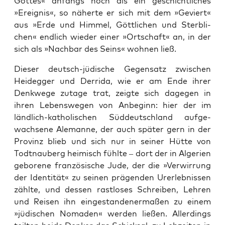
Got­tes« anfangs noch als ein geschicht­li­ches
»Ereig­nis«, so näher­te er sich mit dem »Geviert«
aus »Erde und Him­mel, Gött­li­chen und Sterb­li­
chen« end­lich wie­der einer »Ort­schaft« an, in der
sich als »Nach­bar des Seins« woh­nen ließ.
Die­ser deutsch-jüdi­sche Gegen­satz zwi­schen
Heid­eg­ger und Der­ri­da, wie er am Ende ihrer
Denk­we­ge zuta­ge trat, zeig­te sich dage­gen in
ihren Lebens­we­gen von Anbe­ginn: hier der im
länd­lich-katho­li­schen Süd­deutsch­land auf­ge­
wach­se­ne Ale­man­ne, der auch spä­ter gern in der
Pro­vinz blieb und sich nur in sei­ner Hüt­te von
Todt­nau­berg hei­misch fühl­te – dort der in Alge­ri­en
gebo­re­ne fran­zö­si­sche Jude, der die »Ver­wir­rung
der Iden­ti­tät« zu sei­nen prä­gen­den Urer­leb­nis­sen
zähl­te, und des­sen rast­lo­ses Schrei­ben, Leh­ren
und Rei­sen ihn ein­ge­stan­de­ner­ma­ßen zu einem
»jüdi­schen Noma­den« wer­den lie­ßen. Aller­dings