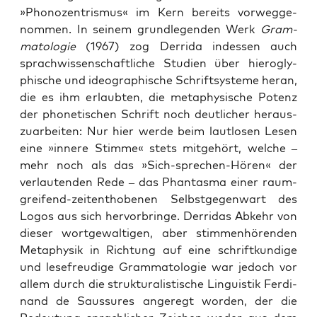
»Pho­no­zen­tris­mus« im Kern bereits vor­weg­ge­
nom­men. In sei­nem grund­le­gen­den Werk
Gram­
ma­to­lo­gie
(1967) zog Der­ri­da indes­sen auch
sprach­wis­sen­schaft­li­che Stu­di­en über hie­ro­gly­
phi­sche und ideo­gra­phi­sche Schrift­sys­te­me her­an,
die es ihm erlaub­ten, die meta­phy­si­sche Potenz
der pho­ne­ti­schen Schrift noch deut­li­cher her­aus­
zu­ar­bei­ten: Nur hier wer­de beim laut­lo­sen Lesen
eine »inne­re Stim­me« stets mit­ge­hört, wel­che –
mehr noch als das »Sich-spre­chen-Hören« der
ver­lau­ten­den Rede – das Phan­tas­ma einer raum­
grei­fend-zei­tent­ho­be­nen Selbst­ge­gen­wart des
Logos aus sich her­vor­brin­ge. Der­ri­das Abkehr von
die­ser wort­ge­wal­ti­gen, aber stim­men­hö­ren­den
Meta­phy­sik in Rich­tung auf eine schrift­kun­di­ge
und lese­freu­di­ge Gram­ma­to­lo­gie war jedoch vor
allem durch die struk­tu­ra­lis­ti­sche Lin­gu­is­tik Fer­di­
nand de Sauss­u­res ange­regt wor­den, der die