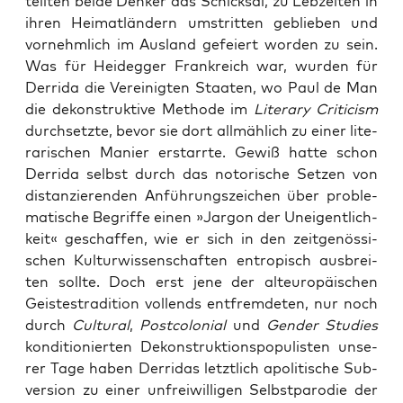
teil­ten bei­de Den­ker das Schick­sal, zu Leb­zei­ten in
ihren Hei­mat­län­dern umstrit­ten geblie­ben und
vor­nehm­lich im Aus­land gefei­ert wor­den zu sein.
Was für Heid­eg­ger Frank­reich war, wur­den für
Der­ri­da die Ver­ei­nig­ten Staa­ten, wo Paul de Man
die dekon­struk­ti­ve Metho­de im
Lite­ra­ry Cri­ti­cism
durch­setz­te, bevor sie dort all­mäh­lich zu einer lite­
ra­ri­schen Manier erstarr­te. Gewiß hat­te schon
Der­ri­da selbst durch das noto­ri­sche Set­zen von
distan­zie­ren­den Anfüh­rungs­zei­chen über pro­ble­
ma­ti­sche Begrif­fe einen »Jar­gon der Unei­gent­lich­
keit« geschaf­fen, wie er sich in den zeit­ge­nös­si­
schen Kul­tur­wis­sen­schaf­ten entro­pisch aus­brei­
ten soll­te. Doch erst jene der alt­eu­ro­päi­schen
Geis­tes­tra­di­ti­on voll­ends ent­frem­de­ten, nur noch
durch
Cul­tu­ral
,
Post­co­lo­ni­al
und
Gen­der Stu­dies
kon­di­tio­nier­ten Dekon­struk­ti­ons­po­pu­lis­ten unse­
rer Tage haben Der­ri­das letzt­lich apo­li­ti­sche Sub­
ver­si­on zu einer unfrei­wil­li­gen Selbst­par­odie der