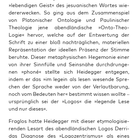
»leben­di­gen Geist« des jesu­a­ni­schen Wor­tes wie­
der­erwe­cken. So ging aus dem Zusam­men­spiel
von Pla­to­ni­scher Onto­lo­gie und Pau­li­ni­scher
Theo­lo­gie jene abend­län­di­sche »Onto-Theo-
Logie« her­vor, wel­che auf der Ent­wer­tung der
Schrift zu einer bloß nach­träg­li­chen, mate­ri­el­len
Reprä­sen­ta­ti­on der ideel­len Prä­senz der Stim­me
beruh­te. Die­ser meta­phy­si­schen Hege­mo­nie einer
von ihrer Sinn­fül­le und Seins­nä­he durch­drun­ge­
nen »pho­né« stell­te sich Heid­eg­ger ent­ge­gen,
indem er das »im legein als lesen wesen­de Spre­
chen der Spra­che weder von der Ver­laut­ba­rung,
noch vom Bedeu­ten her« bestimmt wis­sen woll­te –
ursprüng­lich sei der »Logos« die »legen­de Lese
und nur dieses«.
Frag­los hat­te Heid­eg­ger mit die­ser ety­mo­lo­gi­sie­
ren­den Les­art des abend­län­di­schen Logos Der­ri­
das Dia­gno­se des »Logo­zen­tris­mus« als eines