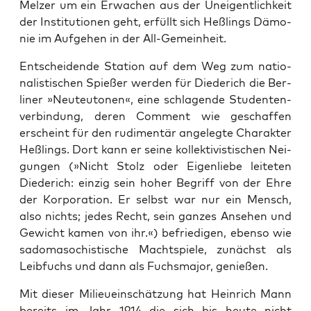
Mel­zer um ein Erwa­chen aus der Unei­gent­lich­keit
der Insti­tu­tio­nen geht, erfüllt sich Heß­lings Dämo­
nie im Auf­ge­hen in der All-Gemeinheit.
Ent­schei­den­de Sta­ti­on auf dem Weg zum natio­
na­lis­ti­schen Spie­ßer wer­den für Diede­rich die Ber­
li­ner »Neu­teu­to­nen«, eine schla­gen­de Stu­den­ten­
ver­bin­dung, deren Com­ment wie geschaf­fen
erscheint für den rudi­men­tär ange­leg­te Cha­rak­ter
Heß­lings. Dort kann er sei­ne kol­lek­ti­vis­ti­schen Nei­
gun­gen (»Nicht Stolz oder Eigen­lie­be lei­te­ten
Diede­rich: ein­zig sein hoher Begriff von der Ehre
der Kor­po­ra­ti­on. Er selbst war nur ein Mensch,
also nichts; jedes Recht, sein gan­zes Anse­hen und
Gewicht kamen von ihr.«) befrie­di­gen, eben­so wie
sado­ma­so­chis­ti­sche Macht­spie­le, zunächst als
Leib­fuchs und dann als Fuchs­ma­jor, genießen.
Mit die­ser Milieuein­schät­zung hat Hein­rich Mann
bereits im Jahr 1914 die sich bis heu­te nicht