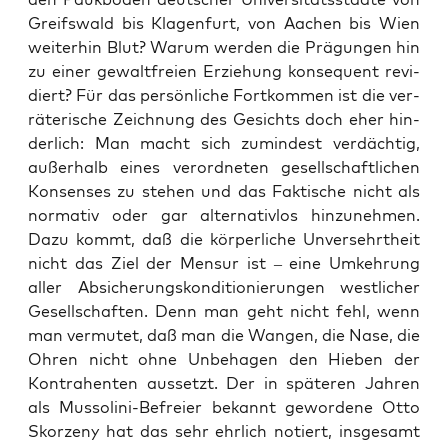
Greifs­wald bis Kla­gen­furt, von Aachen bis Wien
wei­ter­hin Blut? War­um wer­den die Prä­gun­gen hin
zu einer gewalt­frei­en Erzie­hung kon­se­quent revi­
diert? Für das per­sön­li­che Fort­kom­men ist die ver­
rä­te­ri­sche Zeich­nung des Gesichts doch eher hin­
der­lich: Man macht sich zumin­dest ver­däch­tig,
außer­halb eines ver­ord­ne­ten gesell­schaft­li­chen
Kon­sen­ses zu ste­hen und das Fak­ti­sche nicht als
nor­ma­tiv oder gar alter­na­tiv­los hin­zu­neh­men.
Dazu kommt, daß die kör­per­li­che Unver­sehrt­heit
nicht das Ziel der Men­sur ist – eine Umkeh­rung
aller Absi­che­rungs­kon­di­tio­nie­run­gen west­li­cher
Gesell­schaf­ten. Denn man geht nicht fehl, wenn
man ver­mu­tet, daß man die Wan­gen, die Nase, die
Ohren nicht ohne Unbe­ha­gen den Hie­ben der
Kon­tra­hen­ten aus­setzt. Der in spä­te­ren Jah­ren
als Mus­so­li­ni-Befrei­er bekannt gewor­de­ne Otto
Skor­ze­ny hat das sehr ehr­lich notiert, ins­ge­samt