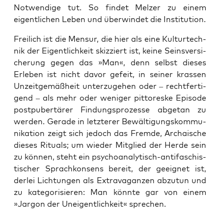
Not­wen­di­ge tut. So fin­det Mel­zer zu einem
eigent­li­chen Leben und über­win­det die Institution.
Frei­lich ist die Men­sur, die hier als eine Kul­tur­tech­
nik der Eigent­lich­keit skiz­ziert ist, kei­ne Seins­ver­si­
che­rung gegen das »Man«, denn selbst die­ses
Erle­ben ist nicht davor gefeit, in sei­ner kras­sen
Unzeit­ge­mäß­heit unter­zu­ge­hen oder – recht­fer­ti­
gend – als mehr oder weni­ger pit­to­res­ke Epi­so­de
post­pu­ber­tä­rer Fin­dungs­pro­zes­se abge­tan zu
wer­den. Gera­de in letz­te­rer Bewäl­ti­gungs­kom­mu­
ni­ka­ti­on zeigt sich jedoch das Frem­de, Archai­sche
die­ses Ritu­als; um wie­der Mit­glied der Her­de sein
zu kön­nen, steht ein psy­cho­ana­ly­tisch-anti­fa­schis­
ti­scher Sprach­kon­sens bereit, der geeig­net ist,
der­lei Lich­tun­gen als Extra­va­gan­zen abzu­tun und
zu kate­go­ri­sie­ren: Man könn­te gar von einem
»Jar­gon der Unei­gent­lich­keit« sprechen.