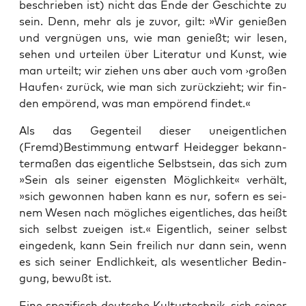
beschrie­ben ist) nicht das Ende der Geschich­te zu
sein. Denn, mehr als je zuvor, gilt: »Wir genie­ßen
und ver­gnü­gen uns, wie man genießt; wir lesen,
sehen und urtei­len über Lite­ra­tur und Kunst, wie
man urteilt; wir zie­hen uns aber auch vom ›gro­ßen
Hau­fen‹ zurück, wie man sich zurück­zieht; wir fin­
den empö­rend, was man empö­rend findet.«
Als das Gegen­teil die­ser unei­gent­li­chen
(Fremd)Bestimmung ent­warf Heid­eg­ger bekann­
ter­ma­ßen das eigent­li­che Selbst­sein, das sich zum
»Sein als sei­ner eigens­ten Mög­lich­keit« ver­hält,
»sich gewon­nen haben kann es nur, sofern es sei­
nem Wesen nach mög­li­ches eigent­li­ches, das heißt
sich selbst zuei­gen ist.« Eigent­lich, sei­ner selbst
ein­ge­denk, kann Sein frei­lich nur dann sein, wenn
es sich sei­ner End­lich­keit, als wesent­li­cher Bedin­
gung, bewußt ist.
Eine spe­zi­fisch deut­sche Kul­tur­tech­nik, sich sei­ner