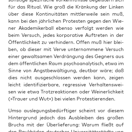
für das Ritu­al. Wie groß die Krän­kung der Lin­ken
über die­se Kon­ti­nui­tä­ten mitt­ler­wei­le sein muß,
kann bei den jähr­li­chen Pro­tes­ten gegen den Wie­
ner Aka­de­mi­ker­ball eben­so ver­folgt wer­den wie
beim Ver­such, jedes kor­po­ra­ti­ve Auf­tre­ten in der
Öffent­lich­keit zu ver­hin­dern. Offen muß hier blei­
ben, ob die­ser mit Ver­ve unter­nom­me­ne Ver­such
einer gewalt­sa­men Ver­drän­gung des Geg­ners aus
dem öffent­li­chen Raum psy­cho­ana­ly­tisch, etwa im
Sin­ne von Angst­be­wäl­ti­gung, deut­bar wäre; daß
dies nicht aus­ge­schlos­sen wer­den kann, zei­gen
leicht iden­ti­fi­zier­ba­re, regres­si­ve Ver­hal­tens­wei­
sen wie etwa Trotz­re­ak­tio­nen oder Wei­ner­lich­keit
(»Trau­er und Wut«) bei vie­len Protestierenden.
Umso aus­le­gungs­be­dürf­ti­ger scheint vor die­sem
Hin­ter­grund jedoch das Aus­blei­ben des gro­ßen
Bruchs mit der Über­lie­fe­rung: War­um fließt auf
den Pauk­bö­den deut­scher Uni­ver­si­täts­städ­te von