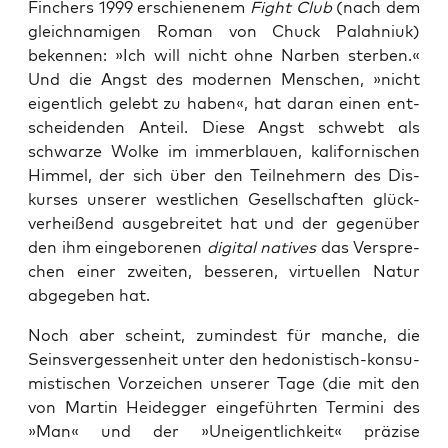
Fin­chers 1999 erschie­ne­nem
Fight Club
(nach dem
gleich­na­mi­gen Roman von Chuck Palah­n­i­uk)
beken­nen: »Ich will nicht ohne Nar­ben ster­ben.«
Und die Angst des moder­nen Men­schen, »nicht
eigent­lich gelebt zu haben«, hat dar­an einen ent­
schei­den­den Anteil. Die­se Angst schwebt als
schwar­ze Wol­ke im immer­blau­en, kali­for­ni­schen
Him­mel, der sich über den Teil­neh­mern des Dis­
kur­ses unse­rer west­li­chen Gesell­schaf­ten glück­
ver­hei­ßend aus­ge­brei­tet hat und der gegen­über
den ihm ein­ge­bo­re­nen
digi­tal nati­ves
das Ver­spre­
chen einer zwei­ten, bes­se­ren, vir­tu­el­len Natur
abge­ge­ben hat.
Noch aber scheint, zumin­dest für man­che, die
Seins­ver­ges­sen­heit unter den hedo­nis­tisch-kon­su­
mis­ti­schen Vor­zei­chen unse­rer Tage (die mit den
von Mar­tin Heid­eg­ger ein­ge­führ­ten Ter­mi­ni des
»Man« und der »Unei­gent­lich­keit« prä­zi­se