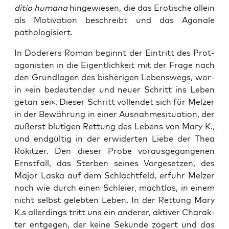
di­tio huma­na
hin­ge­wie­sen, die das Ero­ti­sche allein
als Moti­va­ti­on beschreibt und das Ago­na­le
pathologisiert.
In Dode­rers Roman beginnt der Ein­tritt des Prot­
ago­nis­ten in die Eigent­lich­keit mit der Fra­ge nach
den Grund­la­gen des bis­he­ri­gen Lebens­wegs, wor­
in »ein bedeu­ten­der und neu­er Schritt ins Leben
getan sei«. Die­ser Schritt voll­endet sich für Mel­zer
in der Bewäh­rung in einer Aus­nah­me­si­tua­ti­on, der
äußerst blu­ti­gen Ret­tung des Lebens von Mary K.,
und end­gül­tig in der erwi­der­ten Lie­be der Thea
Rokit­zer. Den die­ser Pro­be vor­aus­ge­gan­ge­nen
Ernst­fall, das Ster­ben sei­nes Vor­ge­set­zen, des
Major Las­ka auf dem Schlacht­feld, erfuhr Mel­zer
noch wie durch einen Schlei­er, macht­los, in einem
nicht selbst geleb­ten Leben. In der Ret­tung Mary
K.s aller­dings tritt uns ein ande­rer, akti­ver Cha­rak­
ter ent­ge­gen, der kei­ne Sekun­de zögert und das