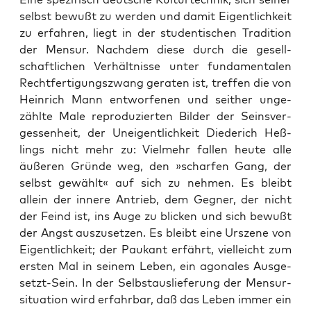
selbst bewußt zu wer­den und damit Eigent­lich­keit
zu erfah­ren, liegt in der stu­den­ti­schen Tra­di­ti­on
der Men­sur. Nach­dem die­se durch die gesell­
schaft­li­chen Ver­hält­nis­se unter fun­da­men­ta­len
Recht­fer­ti­gungs­zwang gera­ten ist, tref­fen die von
Hein­rich Mann ent­wor­fe­nen und seit­her unge­
zähl­te Male repro­du­zier­ten Bil­der der Seins­ver­
ges­sen­heit, der Unei­gent­lich­keit Diede­rich Heß­
lings nicht mehr zu: Viel­mehr fal­len heu­te alle
äuße­ren Grün­de weg, den »schar­fen Gang, der
selbst gewählt« auf sich zu neh­men. Es bleibt
allein der inne­re Antrieb, dem Geg­ner, der nicht
der Feind ist, ins Auge zu bli­cken und sich bewußt
der Angst aus­zu­set­zen. Es bleibt eine Ursze­ne von
Eigent­lich­keit; der Pau­kant erfährt, viel­leicht zum
ers­ten Mal in sei­nem Leben, ein ago­na­les Aus­ge­
setzt-Sein. In der Selbst­aus­lie­fe­rung der Men­sur­
si­tua­ti­on wird erfahr­bar, daß das Leben immer ein