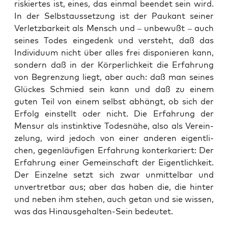
ris­kier­tes ist, eines, das ein­mal been­det sein wird.
In der Selbst­aus­set­zung ist der Pau­kant sei­ner
Ver­letz­bar­keit als Mensch und – unbe­wußt – auch
sei­nes Todes ein­ge­denk und ver­steht, daß das
Indi­vi­du­um nicht über alles frei dis­po­nie­ren kann,
son­dern daß in der Kör­per­lich­keit die Erfah­rung
von Begren­zung liegt, aber auch: daß man sei­nes
Glü­ckes Schmied sein kann und daß zu einem
guten Teil von einem selbst abhängt, ob sich der
Erfolg ein­stellt oder nicht. Die Erfah­rung der
Men­sur als instink­ti­ve Todes­nä­he, also als Ver­ein­
ze­lung, wird jedoch von einer ande­ren eigent­li­
chen, gegen­läu­fi­gen Erfah­rung kon­ter­ka­riert: Der
Erfah­rung einer Gemein­schaft der Eigent­lich­keit.
Der Ein­zel­ne setzt sich zwar unmit­tel­bar und
unver­tret­bar aus; aber das haben die, die hin­ter
und neben ihm ste­hen, auch getan und sie wis­sen,
was das Hin­aus­ge­hal­ten-Sein bedeutet.