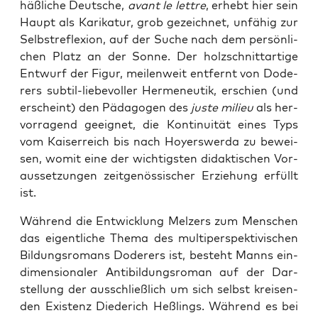
häß­li­che Deut­sche,
avant le lett­re
, erhebt hier sein
Haupt als Kari­ka­tur, grob gezeich­net, unfä­hig zur
Selbst­re­fle­xi­on, auf der Suche nach dem per­sön­li­
chen Platz an der Son­ne. Der holz­schnitt­ar­ti­ge
Ent­wurf der Figur, mei­len­weit ent­fernt von Dode­
rers sub­til-lie­be­vol­ler Her­me­neu­tik, erschien (und
erscheint) den Päd­ago­gen des
jus­te milieu
als her­
vor­ra­gend geeig­net, die Kon­ti­nui­tät eines Typs
vom Kai­ser­reich bis nach Hoyers­wer­da zu bewei­
sen, womit eine der wich­tigs­ten didak­ti­schen Vor­
aus­set­zun­gen zeit­ge­nös­si­scher Erzie­hung erfüllt
ist.
Wäh­rend die Ent­wick­lung Mel­zers zum Men­schen
das eigent­li­che The­ma des mul­ti­per­spek­ti­vi­schen
Bil­dungs­ro­mans Dode­rers ist, besteht Manns ein­
di­men­sio­na­ler Anti­bil­dungs­ro­man auf der Dar­
stel­lung der aus­schließ­lich um sich selbst krei­sen­
den Exis­tenz Diede­rich Heß­lings. Wäh­rend es bei