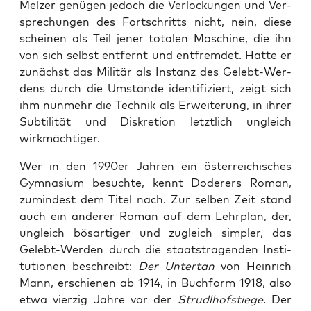
Mel­zer genü­gen jedoch die Ver­lo­ckun­gen und Ver­
spre­chun­gen des Fort­schritts nicht, nein, die­se
schei­nen als Teil jener tota­len Maschi­ne, die ihn
von sich selbst ent­fernt und ent­frem­det. Hat­te er
zunächst das Mili­tär als Instanz des Gelebt-Wer­
dens durch die Umstän­de iden­ti­fi­ziert, zeigt sich
ihm nun­mehr die Tech­nik als Erwei­te­rung, in ihrer
Sub­ti­li­tät und Dis­kre­ti­on letzt­lich ungleich
wirkmächtiger.
Wer in den 1990er Jah­ren ein öster­rei­chi­sches
Gym­na­si­um besuch­te, kennt Dode­rers Roman,
zumin­dest dem Titel nach. Zur sel­ben Zeit stand
auch ein ande­rer Roman auf dem Lehr­plan, der,
ungleich bös­ar­ti­ger und zugleich simp­ler, das
Gelebt-Wer­den durch die staats­tra­gen­den Insti­
tu­tio­nen beschreibt:
Der Unter­tan
von Hein­rich
Mann, erschie­nen ab 1914, in Buch­form 1918, also
etwa vier­zig Jah­re vor der
Strudl­hof­stie­ge
. Der