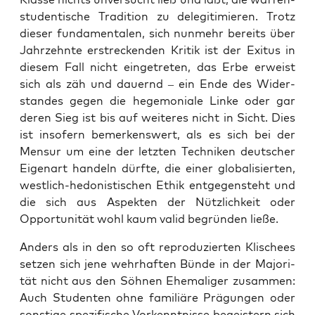
stu­den­ti­sche Tra­di­ti­on zu dele­gi­ti­mie­ren. Trotz
die­ser fun­da­men­ta­len, sich nun­mehr bereits über
Jahr­zehn­te erstre­cken­den Kri­tik ist der Exitus in
die­sem Fall nicht ein­ge­tre­ten, das Erbe erweist
sich als zäh und dau­ernd – ein Ende des Wider­
stan­des gegen die hege­mo­nia­le Lin­ke oder gar
deren Sieg ist bis auf wei­te­res nicht in Sicht. Dies
ist inso­fern bemer­kens­wert, als es sich bei der
Men­sur um eine der letz­ten Tech­ni­ken deut­scher
Eigen­art han­deln dürf­te, die einer glo­ba­li­sier­ten,
west­lich-hedo­nis­ti­schen Ethik ent­ge­gen­steht und
die sich aus Aspek­ten der Nütz­lich­keit oder
Oppor­tu­ni­tät wohl kaum valid begrün­den ließe.
Anders als in den so oft repro­du­zier­ten Kli­schees
set­zen sich jene wehr­haf­ten Bün­de in der Majo­ri­
tät nicht aus den Söh­nen Ehe­ma­li­ger zusam­men:
Auch Stu­den­ten ohne fami­liä­re Prä­gun­gen oder
sons­ti­ge spe­zi­fi­sche Vor­kennt­nis­se begeis­tern sich