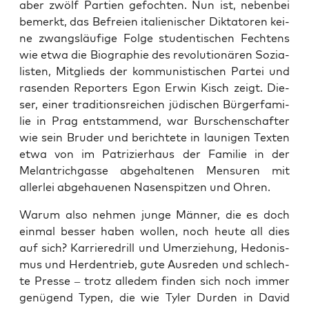
aber zwölf Par­tien gefoch­ten. Nun ist, neben­bei
bemerkt, das Befrei­en ita­lie­ni­scher Dik­ta­to­ren kei­
ne zwangs­läu­fi­ge Fol­ge stu­den­ti­schen Fech­tens
wie etwa die Bio­gra­phie des revo­lu­tio­nä­ren Sozia­
lis­ten, Mit­glieds der kom­mu­nis­ti­schen Par­tei und
rasen­den Repor­ters Egon Erwin Kisch zeigt. Die­
ser, einer tra­di­ti­ons­rei­chen jüdi­schen Bürg­erfa­mi­
lie in Prag ent­stam­mend, war Bur­schen­schaf­ter
wie sein Bru­der und berich­te­te in lau­ni­gen Tex­ten
etwa von im Patri­zi­er­haus der Fami­lie in der
Melan­trich­gas­se abge­hal­te­nen Men­su­ren mit
aller­lei abge­haue­nen Nasen­spit­zen und Ohren.
War­um also neh­men jun­ge Män­ner, die es doch
ein­mal bes­ser haben wol­len, noch heu­te all dies
auf sich? Kar­rie­re­drill und Umer­zie­hung, Hedo­nis­
mus und Her­den­trieb, gute Aus­re­den und schlech­
te Pres­se – trotz alle­dem fin­den sich noch immer
genü­gend Typen, die wie Tyler Dur­den in David