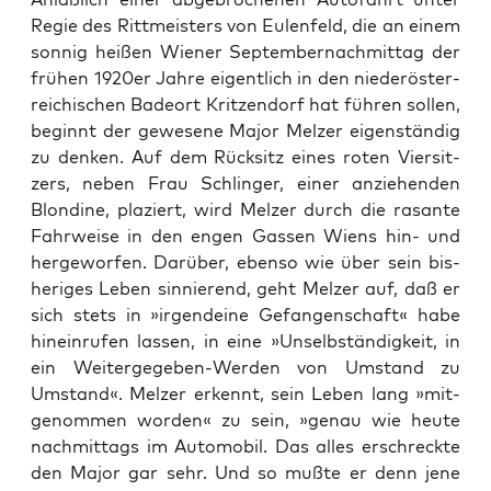
Regie des Ritt­meis­ters von Eulen­feld, die an einem
son­nig hei­ßen Wie­ner Sep­tem­ber­nach­mit­tag der
frü­hen 1920er Jah­re eigent­lich in den nie­der­ös­ter­
rei­chi­schen Bade­ort Krit­zen­dorf hat füh­ren sol­len,
beginnt der gewe­se­ne Major Mel­zer eigen­stän­dig
zu den­ken. Auf dem Rück­sitz eines roten Vier­sit­
zers, neben Frau Schlin­ger, einer anzie­hen­den
Blon­di­ne, pla­ziert, wird Mel­zer durch die rasan­te
Fahr­wei­se in den engen Gas­sen Wiens hin- und
her­ge­wor­fen. Dar­über, eben­so wie über sein bis­
he­ri­ges Leben sin­nie­rend, geht Mel­zer auf, daß er
sich stets in »irgend­ei­ne Gefan­gen­schaft« habe
hin­ein­ru­fen las­sen, in eine »Unselb­stän­dig­keit, in
ein Wei­ter­ge­ge­ben-Wer­den von Umstand zu
Umstand«. Mel­zer erkennt, sein Leben lang »mit­
ge­nom­men wor­den« zu sein, »genau wie heu­te
nach­mit­tags im Auto­mo­bil. Das alles erschreck­te
den Major gar sehr. Und so muß­te er denn jene