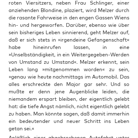
roten Viersitzers, neben Frau Schlinger, einer
anziehenden Blondine, plaziert, wird Melzer durch
die rasante Fahrweise in den engen Gassen Wiens
hin- und hergeworfen. Darüber, ebenso wie über
sein bisheriges Leben sinnierend, geht Melzer auf,
daß er sich stets in »irgendeine Gefangenschaft«
habe hineinrufen lassen, in eine
»Unselbständigkeit, in ein Weitergegeben-Werden
von Umstand zu Umstand«. Melzer erkennt, sein
Leben lang »mitgenommen worden« zu sein,
»genau wie heute nachmittags im Automobil. Das
alles erschreckte den Major gar sehr. Und so
mußte er denn jene Augenblicke leiden, die
niemandem erspart bleiben, der eigentlich gelebt
hat: die tiefe Angst nämlich, nicht eigentlich gelebt
zu haben. Man könnte sagen, daß damit immerhin
ein bedeutender und neuer Schritt ins Leben
getan sei.«
Anläß­lich einer abge­bro­che­nen Auto­fahrt unter