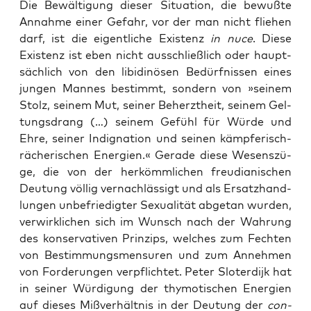
Die Bewäl­ti­gung die­ser Situa­ti­on, die bewuß­te
Annah­me einer Gefahr, vor der man nicht flie­hen
darf, ist die eigent­li­che Exis­tenz
in nuce
. Die­se
Exis­tenz ist eben nicht aus­schließ­lich oder haupt­
säch­lich von den libi­di­nö­sen Bedürf­nis­sen eines
jun­gen Man­nes bestimmt, son­dern von »sei­nem
Stolz, sei­nem Mut, sei­ner Beherzt­heit, sei­nem Gel­
tungs­drang (…) sei­nem Gefühl für Wür­de und
Ehre, sei­ner Indi­gna­ti­on und sei­nen kämp­fe­risch-
räche­ri­schen Ener­gien.« Gera­de die­se Wesens­zü­
ge, die von der her­kömm­li­chen freu­dia­ni­schen
Deu­tung völ­lig ver­nach­läs­sigt und als Ersatz­hand­
lun­gen unbe­frie­dig­ter Sexua­li­tät abge­tan wur­den,
ver­wirk­li­chen sich im Wunsch nach der Wah­rung
des kon­ser­va­ti­ven Prin­zips, wel­ches zum Fech­ten
von Bestim­mungs­men­su­ren und zum Anneh­men
von For­de­run­gen ver­pflich­tet. Peter Slo­ter­di­jk hat
in sei­ner Wür­di­gung der thy­mo­ti­schen Ener­gien
auf die­ses Miß­ver­hält­nis in der Deu­tung der
con­