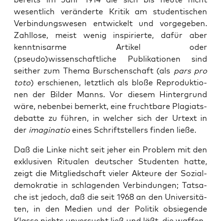
wesent­lich ver­än­der­te Kri­tik am stu­den­ti­schen
Ver­bin­dungs­we­sen ent­wi­ckelt und vor­ge­ge­ben.
Zahl­lo­se, meist wenig inspi­rier­te, dafür aber
kennt­nis­ar­me Arti­kel oder
(pseudo)wissenschaftliche Publi­ka­tio­nen sind
seit­her zum The­ma Bur­schen­schaft (als
pars pro
toto
) erschie­nen, letzt­lich als blo­ße Repro­duk­tio­
nen der Bil­der Manns. Vor die­sem Hin­ter­grund
wäre, neben­bei bemerkt, eine frucht­ba­re Pla­gi­ats­
de­bat­te zu füh­ren, in wel­cher sich der Urtext in
der
ima­gi­na­tio
eines Schrift­stel­lers fin­den ließe.
Daß die Lin­ke nicht seit jeher ein Pro­blem mit den
exklu­si­ven Ritua­len deut­scher Stu­den­ten hat­te,
zeigt die Mit­glied­schaft vie­ler Akteu­re der Sozi­al­
de­mo­kra­tie in schla­gen­den Ver­bin­dun­gen; Tat­sa­
che ist jedoch, daß die seit 1968 an den Uni­ver­si­tä­
ten, in den Medi­en und der Poli­tik obsie­gen­de
Klas­se nichts unver­sucht ließ und läßt, die waf­fen­