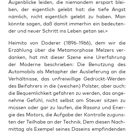
Augen­bli­cke lei­den, die nie­man­dem erspart blei­
ben, der eigent­lich gelebt hat: die tie­fe Angst
näm­lich, nicht eigent­lich gelebt zu haben. Man
könn­te sagen, daß damit immer­hin ein bedeu­ten­
der und neu­er Schritt ins Leben getan sei.«
Hei­mi­to von Dode­rer (1896–1966), dem wir die
Erzäh­lung über die Meta­mor­pho­se Mel­zers ver­
dan­ken, hat mit die­ser Sze­ne eine Urer­fah­rung
der Moder­ne beschrie­ben: Die Benut­zung des
Auto­mo­bils als Meta­pher der Aus­lie­fe­rung an die
Ver­hält­nis­se, das unfrei­wil­li­ge Gedrückt-Wer­den
des Bei­fah­rers in die (wei­chen) Pols­ter, aber auch:
die Bequem­lich­keit gefah­ren zu wer­den, das ange­
neh­me Gefühl, nicht selbst am Steu­er sit­zen zu
müs­sen oder gar zu lau­fen, die Rasanz und Ener­
gie des Motors, die Auf­ga­be der Kon­trol­le zuguns­
ten der Teil­ha­be an der Tech­nik. Dem die­sen Nach­
mit­tag als Exem­pel sei­nes Daseins emp­fin­den­den