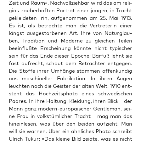
Zeit und Raum«. Nach­voll­zieh­bar wird das am reli­
gi­ös-zau­ber­haf­ten Por­trät einer jun­gen, in Tracht
geklei­de­ten Irin, auf­ge­nom­men am 25. Mai 1913.
Es ist, als betrach­te man die Ver­tre­te­rin einer
längst aus­ge­stor­be­nen Art. Ihre von Natur­glau­
ben, Tra­di­ti­on und Moder­ne zu glei­chen Tei­len
beein­fluß­te Erschei­nung könn­te nicht typi­scher
sein für das Ende die­ser Epo­che: Bar­fuß lehnt sie
fast auf­recht, schaut dem Betrach­ter ent­ge­gen.
Die Stof­fe ihrer Umhän­ge stam­men offen­kun­dig
aus maschi­nel­ler Fabri­ka­ti­on. In ihren Augen
leuch­ten noch die Geis­ter der alten Welt. 1910 ent­
steht das Hoch­zeits­pho­to eines schwe­di­schen
Paa­res. In ihre Hal­tung, Klei­dung, ihren Blick – der
Mann ganz modern-euro­päi­scher Gen­tle­man, sei­
ne Frau in volks­tüm­li­cher Tracht – mag man das
hin­ein­le­sen, was über den bei­den auf­zieht. Man
will sie war­nen. Über ein ähn­li­ches Pho­to schreibt
Ulrich Tukur: »Das klei­ne Bild zeig­te, was es nicht