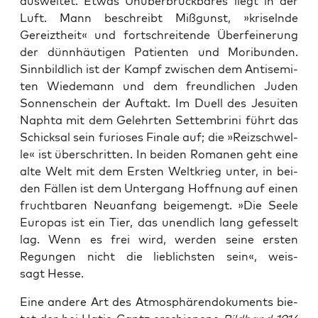
aus­wei­tet. Etwas Unüber­brück­ba­res liegt in der
Luft. Mann beschreibt Miß­gunst, »kri­seln­de
Gereizt­heit« und fort­schrei­ten­de Über­fei­ne­rung
der dünn­häu­ti­gen Pati­en­ten und Mori­bun­den.
Sinn­bild­lich ist der Kampf zwi­schen dem Anti­se­mi­
ten Wie­demann und dem freund­li­chen Juden
Son­nen­schein der Auf­takt. Im Duell des Jesui­ten
Naph­ta mit dem Gelehr­ten Settem­b­ri­ni führt das
Schick­sal sein furio­ses Fina­le auf; die »Reiz­schwel­
le« ist über­schrit­ten. In bei­den Roma­nen geht eine
alte Welt mit dem Ers­ten Welt­krieg unter, in bei­
den Fäl­len ist dem Unter­gang Hoff­nung auf einen
frucht­ba­ren Neu­an­fang bei­gemengt. »Die See­le
Euro­pas ist ein Tier, das unend­lich lang gefes­selt
lag. Wenn es frei wird, wer­den sei­ne ers­ten
Regun­gen nicht die lieb­lichs­ten sein«, weis­
sagt Hesse.
Eine ande­re Art des Atmo­sphä­ren­do­ku­ments bie­