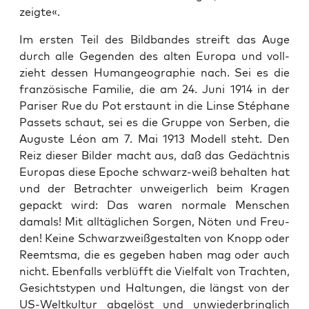
zeigte«.
Im ers­ten Teil des Bild­ban­des streift das Auge
durch alle Gegen­den des alten Euro­pa und voll­
zieht des­sen Human­geo­gra­phie nach. Sei es die
fran­zö­si­sche Fami­lie, die am 24. Juni 1914 in der
Pari­ser Rue du Pot erstaunt in die Lin­se Sté­pha­ne
Pas­sets schaut, sei es die Grup­pe von Ser­ben, die
Augus­te Léon am 7. Mai 1913 Modell steht. Den
Reiz die­ser Bil­der macht aus, daß das Gedächt­nis
Euro­pas die­se Epo­che schwarz-weiß behal­ten hat
und der Betrach­ter unwei­ger­lich beim Kra­gen
gepackt wird: Das waren nor­ma­le Men­schen
damals! Mit all­täg­li­chen Sor­gen, Nöten und Freu­
den! Kei­ne Schwarz­weiß­ge­stal­ten von Knopp oder
Reemts­ma, die es gege­ben haben mag oder auch
nicht. Eben­falls ver­blüfft die Viel­falt von Trach­ten,
Gesichts­ty­pen und Hal­tun­gen, die längst von der
US-Welt­kul­tur abge­löst und unwie­der­bring­lich