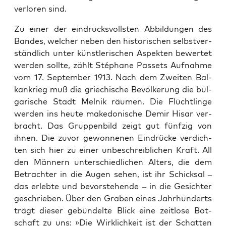
ver­lo­ren sind.
Zu einer der ein­drucks­volls­ten Abbil­dun­gen des
Ban­des, wel­cher neben den his­to­ri­schen selbst­ver­
ständ­lich unter künst­le­ri­schen Aspek­ten bewer­tet
wer­den soll­te, zählt Sté­pha­ne Pas­sets Auf­nah­me
vom 17. Sep­tem­ber 1913. Nach dem Zwei­ten Bal­
kan­krieg muß die grie­chi­sche Bevöl­ke­rung die bul­
ga­ri­sche Stadt Mel­nik räu­men. Die Flücht­lin­ge
wer­den ins heu­te make­do­ni­sche Demir Hisar ver­
bracht. Das Grup­pen­bild zeigt gut fünf­zig von
ihnen. Die zuvor gewon­ne­nen Ein­drü­cke ver­dich­
ten sich hier zu einer unbe­schreib­li­chen Kraft. All
den Män­nern unter­schied­li­chen Alters, die dem
Betrach­ter in die Augen sehen, ist ihr Schick­sal –
das erleb­te und bevor­ste­hen­de – in die Gesich­ter
geschrie­ben. Über den Gra­ben eines Jahr­hun­derts
trägt die­ser gebün­del­te Blick eine zeit­lo­se Bot­
schaft zu uns: »Die Wirk­lich­keit ist der Schat­ten