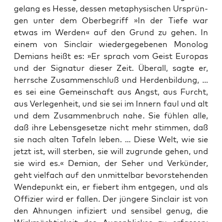
gelang es Hes­se, des­sen meta­phy­si­schen Ursprün­
gen unter dem Ober­be­griff »In der Tie­fe war
etwas im Wer­den« auf den Grund zu gehen. In
einem von Sin­clair wie­der­ge­ge­be­nen Mono­log
Demi­ans heißt es: »Er sprach vom Geist Euro­pas
und der Signa­tur die­ser Zeit. Über­all, sag­te er,
herr­sche Zusam­men­schluß und Her­den­bil­dung, …
es sei eine Gemein­schaft aus Angst, aus Furcht,
aus Ver­le­gen­heit, und sie sei im Innern faul und alt
und dem Zusam­men­bruch nahe. Sie füh­len alle,
daß ihre Lebens­ge­set­ze nicht mehr stim­men, daß
sie nach alten Tafeln leben. … Die­se Welt, wie sie
jetzt ist, will ster­ben, sie will zugrun­de gehen, und
sie wird es.« Demi­an, der Seher und Ver­kün­der,
geht viel­fach auf den unmit­tel­bar bevor­ste­hen­den
Wen­de­punkt ein, er fie­bert ihm ent­ge­gen, und als
Offi­zier wird er fal­len. Der jün­ge­re Sin­clair ist von
den Ahnun­gen infi­ziert und sen­si­bel genug, die