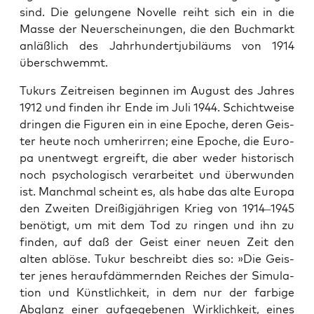
sind. Die gelun­ge­ne Novel­le reiht sich ein in die
Mas­se der Neu­erschei­nun­gen, die den Buch­markt
anläß­lich des Jahr­hun­dert­ju­bi­lä­ums von 1914
überschwemmt.
Tukurs Zeit­rei­sen begin­nen im August des Jah­res
1912 und fin­den ihr Ende im Juli 1944. Schicht­wei­se
drin­gen die Figu­ren ein in eine Epo­che, deren Geis­
ter heu­te noch umher­ir­ren; eine Epo­che, die Euro­
pa unent­wegt ergreift, die aber weder his­to­risch
noch psy­cho­lo­gisch ver­ar­bei­tet und über­wun­den
ist. Manch­mal scheint es, als habe das alte Euro­pa
den Zwei­ten Drei­ßig­jäh­ri­gen Krieg von 1914–1945
benö­tigt, um mit dem Tod zu rin­gen und ihn zu
fin­den, auf daß der Geist einer neu­en Zeit den
alten ablö­se. Tukur beschreibt dies so: »Die Geis­
ter jenes her­auf­däm­mern­den Rei­ches der Simu­la­
ti­on und Künst­lich­keit, in dem nur der far­bi­ge
Abglanz einer auf­ge­ge­be­nen Wirk­lich­keit, eines