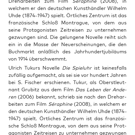
Dreharbeiten zum Film
Séraphine
(2008), in
welchem er den deutschen Kunsthändler Wilhelm
Uhde (1874–1947) spielt. Örtliches Zentrum ist das
französische Schloß Montrague, von dem aus
seine Protagonisten Zeitreisen zu unternehmen
gezwungen sind. Die gelungene Novelle reiht sich
ein in die Masse der Neuerscheinungen, die den
Buchmarkt anläßlich des Jahrhundertjubiläums
von 1914 überschwemmt.
Ulrich Tukurs Novel­le
Die Spiel­uhr
ist kei­nes­falls
zufäl­lig auf­ge­macht, als sei sie vor hun­dert Jah­ren
bei S. Fischer erschie­nen. Tukur, als Oberst­leut­
nant Gru­bitz aus dem Film
Das Leben der Ande­
ren
(2006) bekannt, schrieb sie nach den Dreh­ar­
bei­ten zum Film
Séra­phi­ne
(2008), in wel­chem er
den deut­schen Kunst­händ­ler Wil­helm Uhde (1874–
1947) spielt. Ört­li­ches Zen­trum ist das fran­zö­si­
sche Schloß Mon­tra­gue, von dem aus sei­ne Prot­
ago­nis­ten Zeit­rei­sen zu unter­neh­men gezwun­gen