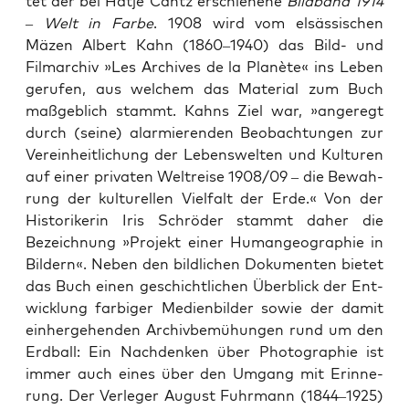
tet der bei Hat­je Cantz erschie­ne­ne
Bild­band 1914
– Welt in Far­be
. 1908 wird vom elsäs­si­schen
Mäzen Albert Kahn (1860–1940) das Bild- und
Film­ar­chiv »Les Archi­ves de la Planè­te« ins Leben
geru­fen, aus wel­chem das Mate­ri­al zum Buch
maß­geb­lich stammt. Kahns Ziel war, »ange­regt
durch (sei­ne) alar­mie­ren­den Beob­ach­tun­gen zur
Ver­ein­heit­li­chung der Lebens­wel­ten und Kul­tu­ren
auf einer pri­va­ten Welt­rei­se 1908/09 – die Bewah­
rung der kul­tu­rel­len Viel­falt der Erde.« Von der
His­to­ri­ke­rin Iris Schrö­der stammt daher die
Bezeich­nung »Pro­jekt einer Human­geo­gra­phie in
Bil­dern«. Neben den bild­li­chen Doku­men­ten bie­tet
das Buch einen geschicht­li­chen Über­blick der Ent­
wick­lung far­bi­ger Medi­en­bil­der sowie der damit
ein­her­ge­hen­den Archiv­be­mü­hun­gen rund um den
Erd­ball: Ein Nach­den­ken über Pho­to­gra­phie ist
immer auch eines über den Umgang mit Erin­ne­
rung. Der Ver­le­ger August Fuhr­mann (1844–1925)