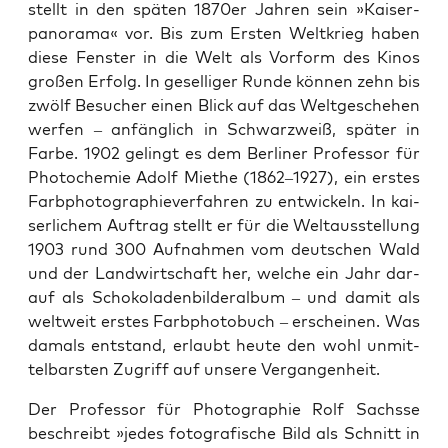
stellt in den spä­ten 1870er Jah­ren sein »Kai­ser­
pan­ora­ma« vor. Bis zum Ers­ten Welt­krieg haben
die­se Fens­ter in die Welt als Vor­form des Kinos
gro­ßen Erfolg. In gesel­li­ger Run­de kön­nen zehn bis
zwölf Besu­cher einen Blick auf das Welt­ge­sche­hen
wer­fen – anfäng­lich in Schwarz­weiß, spä­ter in
Far­be. 1902 gelingt es dem Ber­li­ner Pro­fes­sor für
Pho­to­che­mie Adolf Mie­the (1862–1927), ein ers­tes
Farb­pho­to­gra­phie­ver­fah­ren zu ent­wi­ckeln. In kai­
ser­li­chem Auf­trag stellt er für die Welt­aus­stel­lung
1903 rund 300 Auf­nah­men vom deut­schen Wald
und der Land­wirt­schaft her, wel­che ein Jahr dar­
auf als Scho­ko­la­den­bil­der­al­bum – und damit als
welt­weit ers­tes Farb­pho­to­buch – erschei­nen. Was
damals ent­stand, erlaubt heu­te den wohl unmit­
tel­bars­ten Zugriff auf unse­re Vergangenheit.
Der Pro­fes­sor für Pho­to­gra­phie Rolf Sachsse
beschreibt »jedes foto­gra­fi­sche Bild als Schnitt in