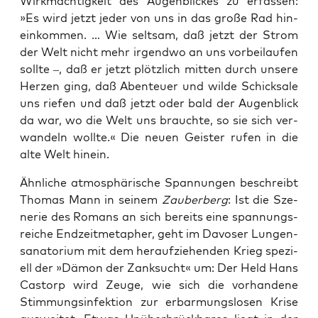
Wirk­mäch­tig­keit des Augen­bli­ckes zu erfas­sen:
»Es wird jetzt jeder von uns in das gro­ße Rad hin­
ein­kom­men. … Wie selt­sam, daß jetzt der Strom
der Welt nicht mehr irgend­wo an uns vor­bei­lau­fen
soll­te –, daß er jetzt plötz­lich mit­ten durch unse­re
Her­zen ging, daß Aben­teu­er und wil­de Schick­sa­le
uns rie­fen und daß jetzt oder bald der Augen­blick
da war, wo die Welt uns brauch­te, so sie sich ver­
wan­deln woll­te.« Die neu­en Geis­ter rufen in die
alte Welt hinein.
Ähn­li­che atmo­sphä­ri­sche Span­nun­gen beschreibt
Tho­mas Mann in sei­nem
Zau­ber­berg
: Ist die Sze­
ne­rie des Romans an sich bereits eine span­nungs­
rei­che End­zeit­me­ta­pher, geht im Davo­ser Lun­gen­
sa­na­to­ri­um mit dem her­auf­zie­hen­den Krieg spe­zi­
ell der »Dämon der Zank­sucht« um: Der Held Hans
Cas­torp wird Zeu­ge, wie sich die vor­han­de­ne
Stim­mungs­in­fek­ti­on zur erbar­mungs­lo­sen Kri­se