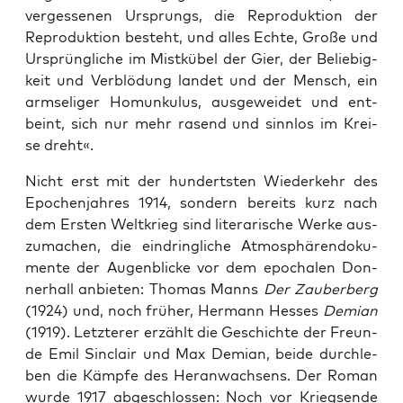
ver­ges­se­nen Ursprungs, die Repro­duk­ti­on der
Repro­duk­ti­on besteht, und alles Ech­te, Gro­ße und
Ursprüng­li­che im Mist­kü­bel der Gier, der Belie­big­
keit und Ver­blö­dung lan­det und der Mensch, ein
arm­se­li­ger Homun­ku­lus, aus­ge­wei­det und ent­
beint, sich nur mehr rasend und sinn­los im Krei­
se dreht«.
Nicht erst mit der hun­derts­ten Wie­der­kehr des
Epo­chen­jah­res 1914, son­dern bereits kurz nach
dem Ers­ten Welt­krieg sind lite­ra­ri­sche Wer­ke aus­
zu­ma­chen, die ein­dring­li­che Atmo­sphä­ren­do­ku­
men­te der Augen­bli­cke vor dem epo­cha­len Don­
ner­hall anbie­ten: Tho­mas Manns
Der Zau­ber­berg
(1924) und, noch frü­her, Her­mann Hes­ses
Demi­an
(1919). Letz­te­rer erzählt die Geschich­te der Freun­
de Emil Sin­clair und Max Demi­an, bei­de durch­le­
ben die Kämp­fe des Her­an­wach­sens. Der Roman
wur­de 1917 abge­schlos­sen: Noch vor Kriegs­en­de