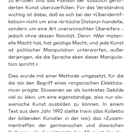
zu erfül­len und das Plan­soll der staat­lich geför­
der­ten Kunst über­zu­er­fül­len. Für das Ver­ständ­nis
wich­tig ist dabei, daß es sich bei der »Über­iden­ti­f­
kat­i­on«
nicht
um eine »kri­ti­sche Distanz« han­del­te,
son­dern um eine Art uner­wünsch­ten Über­ei­fers –
jedoch ohne des­sen Nai­vi­tät. Denn: »Wer mate­ri­
el­le Macht hat, hat geis­ti­ge Macht, und jede Kunst
ist poli­ti­scher Mani­pu­la­ti­on unter­wor­fen, außer
der­je­ni­gen, die die Spra­che eben die­ser Mani­pu­la­
ti­on spricht.«
Dies wur­de mit einer Metho­de umge­setzt, für die
die
den Begriff eines »orga­ni­schen Eklek­ti­zis­
NSK
mus« präg­te: Slo­we­ni­en sei als kon­kre­tes Gebil­de
viel zu klein, um eine eigen­stän­di­ge, also nur-slo­
we­ni­sche Kunst aus­bil­den zu kön­nen. In einem
Text aus dem Jahr 1992 stell­te Irwin (das Kol­lek­tiv
der bil­den­den Künst­ler in der
) das »Zusam­
NSK
men­tref­fen der ger­ma­ni­schen und sla­wi­schen