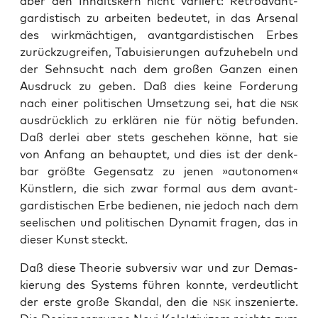
aber den Inhalts­kern nicht vari­iert: Retro­avant­
gar­dis­tisch zu arbei­ten bedeu­tet, in das Arse­nal
des wirk­mäch­ti­gen, avant­gar­dis­ti­schen Erbes
zurück­zu­grei­fen, Tabui­sie­run­gen auf­zu­he­beln und
der Sehn­sucht nach dem gro­ßen Gan­zen einen
Aus­druck zu geben. Daß dies kei­ne For­de­rung
nach einer poli­ti­schen Umset­zung sei, hat die
NSK
aus­drück­lich zu erklä­ren nie für nötig befun­den.
Daß der­lei aber stets gesche­hen kön­ne, hat sie
von Anfang an behaup­tet, und dies ist der denk­
bar größ­te Gegen­satz zu jenen »auto­no­men«
Künst­lern, die sich zwar for­mal aus dem avant­
gar­dis­ti­schen Erbe bedie­nen, nie jedoch nach dem
see­li­schen und poli­ti­schen Dyna­mit fra­gen, das in
die­ser Kunst steckt.
Daß die­se Theo­rie sub­ver­siv war und zur Demas­
kie­rung des Sys­tems füh­ren konn­te, ver­deut­licht
der ers­te gro­ße Skan­dal, den die
insze­nier­te.
NSK