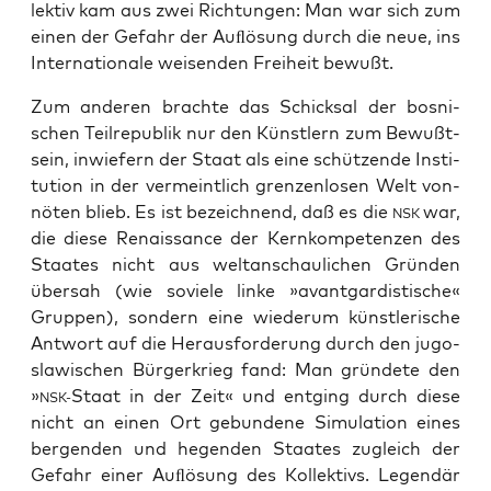
lek­tiv kam aus zwei Rich­tun­gen: Man war sich zum
einen der Gefahr der Auﬂö­sung durch die neue, ins
Inter­na­tio­na­le wei­sen­den Frei­heit bewußt.
Zum ande­ren brach­te das Schick­sal der bos­ni­
schen Teil­re­pu­blik nur den Künst­lern zum Bewußt­
sein, inwie­fern der Staat als eine schüt­zen­de Insti­
tu­ti­on in der ver­meint­lich gren­zen­lo­sen Welt von­
nö­ten blieb. Es ist bezeich­nend, daß es die
war,
NSK
die die­se Renais­sance der Kern­kom­pe­ten­zen des
Staa­tes nicht aus welt­an­schau­li­chen Grün­den
über­sah (wie sovie­le lin­ke »avant­gar­dis­ti­sche«
Grup­pen), son­dern eine wie­der­um künst­le­ri­sche
Ant­wort auf die Her­aus­for­de­rung durch den jugo­
sla­wi­schen Bür­ger­krieg fand: Man grün­de­te den
»
Staat in der Zeit« und ent­ging durch die­se
NSK-
nicht an einen Ort gebun­de­ne Simu­la­ti­on eines
ber­gen­den und hegen­den Staa­tes zugleich der
Gefahr einer Auﬂö­sung des Kol­lek­tivs. Legen­där