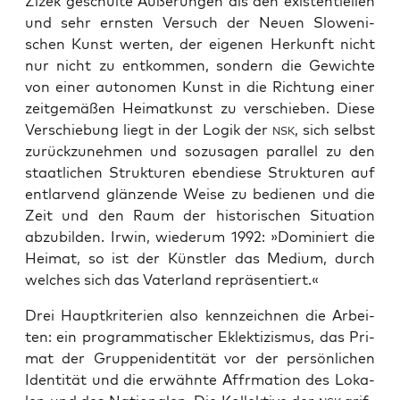
Žižek geschul­te Äuße­run­gen als den exis­ten­ti­el­len
und sehr erns­ten Ver­such der Neu­en Slo­we­ni­
schen Kunst wer­ten, der eige­nen Her­kunft nicht
nur nicht zu ent­kom­men, son­dern die Gewich­te
von einer auto­no­men Kunst in die Rich­tung einer
zeit­ge­mä­ßen Hei­mat­kunst zu ver­schie­ben. Die­se
Ver­schie­bung liegt in der Logik der
, sich selbst
NSK
zurück­zu­neh­men und sozu­sa­gen par­al­lel zu den
staat­li­chen Struk­tu­ren eben­die­se Struk­tu­ren auf
ent­lar­vend glän­zen­de Wei­se zu bedie­nen und die
Zeit und den Raum der his­to­ri­schen Situa­ti­on
abzu­bil­den. Irwin, wie­der­um 1992: »Domi­niert die
Hei­mat, so ist der Künst­ler das Medi­um, durch
wel­ches sich das Vater­land repräsentiert.«
Drei Haupt­kri­te­ri­en also kenn­zeich­nen die Arbei­
ten: ein pro­gram­ma­ti­scher Eklek­ti­zis­mus, das Pri­
mat der Grup­pen­iden­ti­tät vor der per­sön­li­chen
Iden­ti­tät und die erwähn­te Affrma­ti­on des Loka­