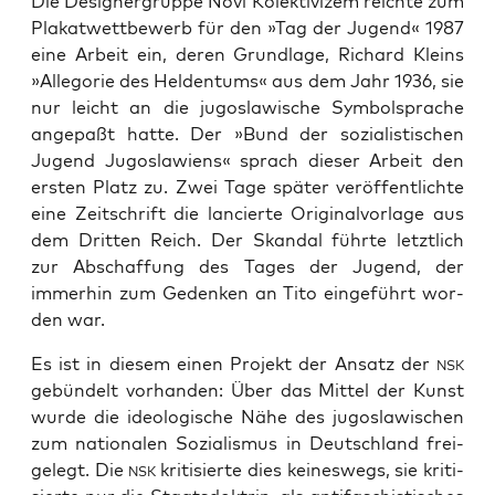
Die Desi­gner­grup­pe Novi Kolek­ti­vi­zem reich­te zum
Pla­kat­wett­be­werb für den »Tag der Jugend« 1987
eine Arbeit ein, deren Grund­la­ge, Richard Kleins
»Alle­go­rie des Hel­den­tums« aus dem Jahr 1936, sie
nur leicht an die jugo­sla­wi­sche Sym­bol­spra­che
ange­paßt hat­te. Der »Bund der sozia­lis­ti­schen
Jugend Jugo­sla­wi­ens« sprach die­ser Arbeit den
ers­ten Platz zu. Zwei Tage spä­ter ver­öf­fent­lich­te
eine Zeit­schrift die lan­cier­te Ori­gi­nal­vor­la­ge aus
dem Drit­ten Reich. Der Skan­dal führ­te letzt­lich
zur Abschaf­fung des Tages der Jugend, der
immer­hin zum Geden­ken an Tito ein­ge­führt wor­
den war.
Es ist in die­sem einen Pro­jekt der Ansatz der
NSK
gebün­delt vor­han­den: Über das Mit­tel der Kunst
wur­de die ideo­lo­gi­sche Nähe des jugo­sla­wi­schen
zum natio­na­len Sozia­lis­mus in Deutsch­land frei­
ge­legt. Die
kri­ti­sier­te dies kei­nes­wegs, sie kri­ti­
NSK