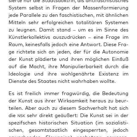
sier­te nur die Staats­dok­trin, als anti­fa­schis­ti­sches
Sys­tem selbst in Fra­gen der Mas­sen­for­mie­rung
jede Par­al­le­le zu den faschis­ti­schen, mit ähn­li­chen
Mit­teln sehr erfolg­rei­chen tota­li­tä­ren
Sys­te­men
zu leug­nen. Damit stand – um es im Sin­ne des
Künst­ler­kol­lek­tivs aus­zu­drü­cken – eine Fra­ge im
Raum, kei­nes­falls jedoch eine Ant­wort. Die­se Fra­
ge rich­te­te sich an jeden, der für die Auto­no­mie
der Kunst plä­dier­te und ihren mög­li­chen Einﬂuß
auf die Macht, ihre Mani­pu­lier­bar­keit durch die
Ideo­lo­gie und ihre wohl­ge­nähr­te Exis­tenz im
Diens­te des Staa­tes nicht wahr­ha­ben wollte.
Es ist frei­lich immer frag­wür­dig, die Bedeu­tung
der Kunst aus ihrer Wirk­sam­keit her­aus zu beur­
tei­len. Aber auch zu die­sem Sach­ver­halt hat sich
die
sehr direkt geäu­ßert: Die Kunst sei in der
NSK
spe­zif­schen his­to­ri­schen Situa­ti­on (im sozia­lis­ti­
schen, gesamt­staat­lich ein­ge­sperr­ten, jedoch