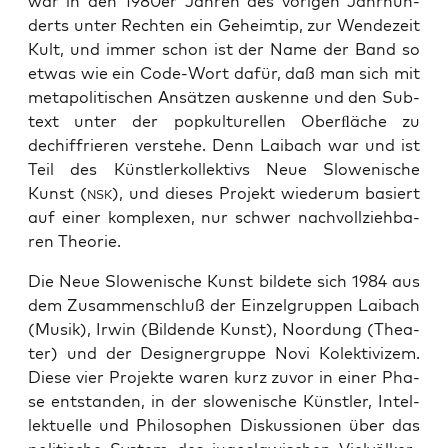
war in den 1980er Jah­ren des vori­gen Jahr­hun­
derts unter Rech­ten ein Geheim­tip, zur Wen­de­zeit
Kult, und immer schon ist der Name der Band so
etwas wie ein Code-Wort dafür, daß man sich mit
meta­po­li­ti­schen Ansät­zen aus­ken­ne und den Sub­
text unter der pop­kul­tu­rel­len Oberﬂä­che zu
dechif­frie­ren ver­ste­he. Denn Lai­bach war und ist
Teil des Künst­ler­kol­lek­tivs Neue Slo­we­ni­sche
Kunst (
), und die­ses Pro­jekt wie­der­um basiert
NSK
auf einer kom­ple­xen, nur schwer nach­voll­zieh­ba­
ren Theorie.
Die Neue Slo­we­ni­sche Kunst bil­de­te sich 1984 aus
dem Zusam­men­schluß der Ein­zel­grup­pen Lai­bach
(Musik), Irwin (Bil­den­de Kunst), Noor­dung (Thea­
ter) und der Desi­gner­grup­pe Novi Kolek­ti­vi­zem.
Die­se vier Pro­jek­te waren kurz zuvor in einer Pha­
se ent­stan­den, in der slo­we­ni­sche Künst­ler, Intel­
lek­tu­el­le und Phi­lo­so­phen Dis­kus­sio­nen über das