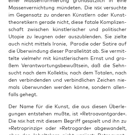
einer Mas­sen­for­mie­rung grund­sätz­lich in eine
Mas­sen­ver­nich­tung mün­de­ten. Die
ver­such­te
NSK
im Gegen­satz zu ande­ren Künst­lern oder Kunst­
theo­re­ti­kern gera­de nicht, die­se fata­le Kom­pli­zen­
schaft zwi­schen künst­le­ri­scher und poli­ti­scher
Uto­pie zu leug­nen oder aus­zu­blen­den. Sie ziel­te
auch nicht mit­tels Iro­nie,
Par­odie oder Sati­re auf
die Über­win­dung die­ser Par­al­le­li­tät ab. Sie ver­mit­
tel­te viel­mehr mit künst­le­ri­schem Ernst und gro­
ßem Ver­ant­wor­tungs­be­wußt­sein, daß die Sehn­
sucht nach dem Kol­lek­tiv, nach dem Tota­len, nach
den ver­bin­den­den und ver­bind­li­chen Zei­chen nie­
mals über­wun­den wer­den kön­ne, son­dern allen­
falls gehegt.
Der Name für die Kunst, die aus die­sen Über­le­
gun­gen ent­ste­hen muß­te, ist »Retro­avant­gar­de«.
Die
hat mit die­sem Begriff gespielt und ihn zu
NSK
»Retro­prin­zip« oder »Retro­gar­de« abge­wan­delt,