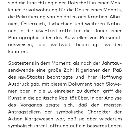
sind die Ein­rich­tung einer Bot­schaft in einer Mos­
kau­er Pri­vat­woh­nung für die Dau­er eines Monats,
die Rekru­tie­rung von Sol­da­ten aus Kroa­ti­en, Alba­
ni­en, Öster­reich, Tsche­chi­en und wei­te­ren Natio­
nen in die
Streit­kräf­te für die Dau­er einer
NSK-
Pho­to­gra­phie oder das Aus­stel­len von Per­so­nal­
aus­wei­sen, die welt­weit bean­tragt wer­den
konnten.
Spä­tes­tens in dem Moment, als nach der Jahr­tau­
send­wen­de eine gro­ße Zahl Nige­ria­ner den Paß
des
Staa­tes bean­trag­te und ihrer Hoff­nung
NSK-
Aus­druck gab, mit die­sem Doku­ment nach Slo­we­
ni­en oder in die
ein­rei­sen zu dür­fen, griff die
EU
Kunst in die poli­ti­sche Rea­li­tät über. In der Ana­ly­se
des Vor­gangs zeig­te sich, daß den meis­ten
Antrag­stel­lern der sym­bo­li­sche Cha­rak­ter der
Akti­on klar­ge­we­sen war, daß sie aber wie­der­um
sym­bo­lisch ihrer Hoff­nung auf ein bes­se­res Leben