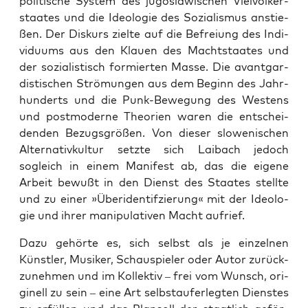
poli­ti­sche Sys­tem des jugo­sla­wi­schen Viel­völ­ker­
staa­tes und die Ideo­lo­gie des Sozia­lis­mus anstie­
ßen. Der Dis­kurs ziel­te auf die Befrei­ung des Indi­
vi­du­ums aus den Klau­en des Macht­staa­tes und
der sozia­lis­tisch for­mier­ten Mas­se. Die avant­gar­
dis­ti­schen Strö­mun­gen aus dem Beginn des Jahr­
hun­derts und die Punk-Bewe­gung des Wes­tens
und post­mo­der­ne Theo­rien waren die ent­schei­
den­den Bezugs­grö­ßen. Von die­ser slo­we­ni­schen
Alter­na­tiv­kul­tur setz­te sich Lai­bach jedoch
sogleich in einem Mani­fest ab, das die eige­ne
Arbeit bewußt in den Dienst des Staa­tes stell­te
und zu einer »Über­iden­ti­f­zie­rung« mit der Ideo­lo­
gie und ihrer mani­pu­la­ti­ven Macht aufrief.
Dazu gehör­te es, sich selbst als je ein­zel­nen
Künst­ler, Musi­ker, Schau­spie­ler oder Autor zurück­
zu­neh­men und im Kol­lek­tiv – frei vom Wunsch, ori­
gi­nell zu sein – eine Art selbst­auf­er­leg­ten Diens­tes