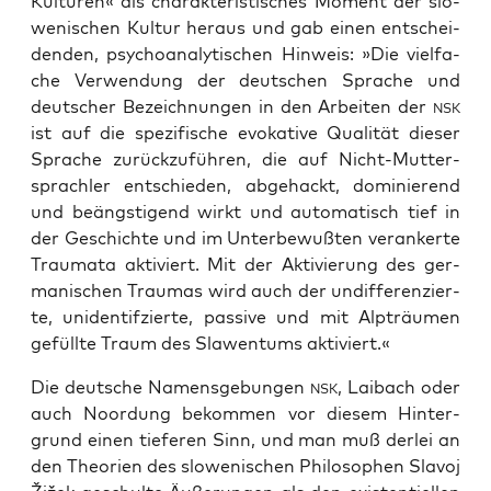
Kul­tu­ren« als cha­rak­te­ris­ti­sches Moment der slo­
we­ni­schen Kul­tur her­aus und gab einen ent­schei­
den­den, psy­cho­ana­ly­ti­schen Hin­weis: »Die viel­fa­
che Ver­wen­dung der deut­schen Spra­che und
deut­scher Bezeich­nun­gen in den Arbei­ten der
NSK
ist auf die spe­zi­fi­sche evo­ka­ti­ve Qua­li­tät die­ser
Spra­che zurück­zu­füh­ren, die auf Nicht-Mut­ter­
sprach­ler ent­schie­den, abge­hackt, domi­nie­rend
und beängs­ti­gend wirkt und auto­ma­tisch tief in
der Geschich­te und im Unter­be­wuß­ten ver­an­ker­te
Trau­ma­ta akti­viert. Mit der Akti­vie­rung des ger­
ma­ni­schen Trau­mas wird auch der undif­fe­ren­zier­
te, uniden­ti­f­zier­te, pas­si­ve und mit Alp­träu­men
gefüll­te Traum des Sla­wen­tums aktiviert.«
Die deut­sche Namens­ge­bun­gen
, Lai­bach oder
NSK
auch Noor­dung bekom­men vor die­sem Hin­ter­
grund einen tie­fe­ren Sinn, und man muß der­lei an
den Theo­rien des slo­we­ni­schen Phi­lo­so­phen Sla­voj