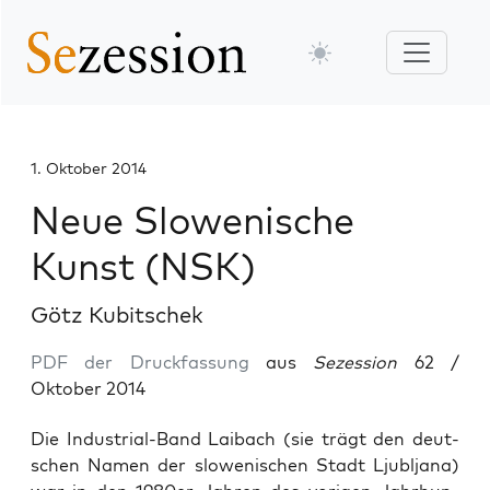
1. Oktober 2014
Neue Slowenische
Kunst (NSK)
Götz Kubitschek
PDF der Druckfassung
aus
Sezession
62 /
Oktober 2014
Die Indus­tri­al-Band Lai­bach (sie trägt den deut­
schen Namen der slo­we­ni­schen Stadt Ljublja­na)