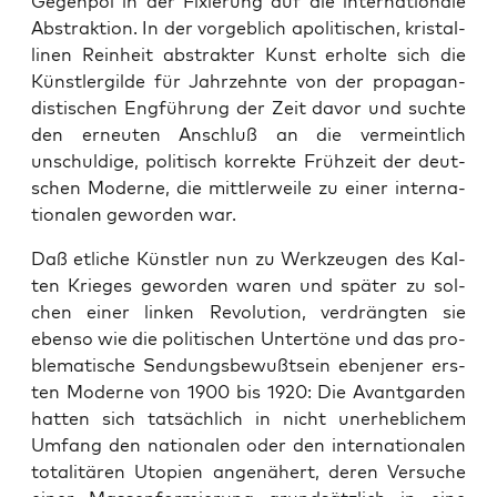
Gegen­pol in der Fixie­rung auf die inter­na­tio­na­le
Abs­trak­ti­on. In der vor­geb­lich apo­li­ti­schen, kris­tal­
li­nen Rein­heit abs­trak­ter Kunst erhol­te sich die
Künst­ler­gil­de für Jahr­zehn­te von der pro­pa­gan­
dis­ti­schen Eng­füh­rung der Zeit davor und such­te
den erneu­ten Anschluß an die ver­meint­lich
unschul­di­ge, poli­tisch kor­rek­te Früh­zeit der deut­
schen Moder­ne, die mitt­ler­wei­le zu einer inter­na­
tio­na­len gewor­den war.
Daß etli­che Künst­ler nun zu Werk­zeu­gen des Kal­
ten Krie­ges gewor­den waren und spä­ter zu sol­
chen einer lin­ken Revo­lu­ti­on, ver­dräng­ten sie
eben­so wie die poli­ti­schen Unter­tö­ne und das pro­
ble­ma­ti­sche Sen­dungs­be­wußt­sein eben­je­ner ers­
ten Moder­ne von 1900 bis 1920: Die Avant­gar­den
hat­ten sich tat­säch­lich in nicht uner­heb­li­chem
Umfang den natio­na­len oder den inter­na­tio­na­len
tota­li­tä­ren Uto­pien ange­nä­hert, deren Ver­su­che