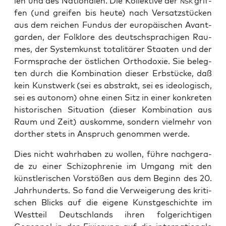
len und des Natio­na­len. Die Kol­lek­ti­ve der
grif­
NSK
fen (und grei­fen bis heu­te) nach Ver­satz­stü­cken
aus dem rei­chen Fun­dus der euro­päi­schen Avant­
gar­den, der Folk­lo­re des deutsch­spra­chi­gen Rau­
mes, der Sys­tem­kunst tota­li­tä­rer Staa­ten und der
Form­spra­che der öst­li­chen Ortho­do­xie. Sie beleg­
ten durch die Kom­bi­na­ti­on die­ser Erb­stü­cke, daß
kein Kunst­werk (sei es abs­trakt, sei es ideo­lo­gisch,
sei es auto­nom) ohne einen Sitz in einer kon­kre­ten
his­to­ri­schen Situa­ti­on (die­ser Kom­bi­na­ti­on aus
Raum und Zeit) aus­kom­me, son­dern viel­mehr von
dort­her stets in Anspruch genom­men werde.
Dies nicht wahr­ha­ben zu wol­len, füh­re nach­ge­ra­
de zu einer Schi­zo­phre­nie im Umgang mit den
künst­le­ri­schen Vor­stö­ßen aus dem Beginn des 20.
Jahr­hun­derts. So fand die Ver­wei­ge­rung des kri­ti­
schen Blicks auf die eige­ne Kunst­ge­schich­te im
West­teil Deutsch­lands ihren fol­ge­rich­ti­gen