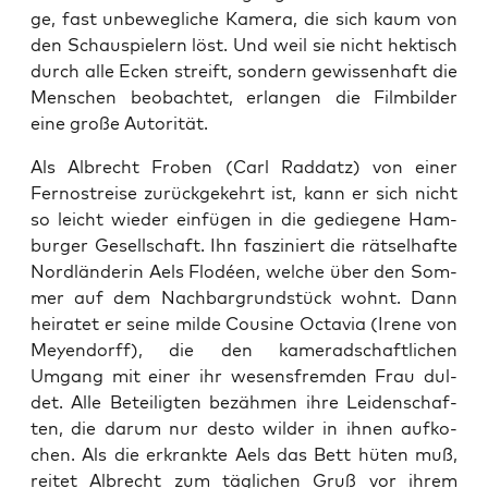
ge, fast unbe­weg­li­che Kame­ra, die sich kaum von
den Schau­spie­lern löst. Und weil sie nicht hek­tisch
durch alle Ecken streift, son­dern gewis­sen­haft die
Men­schen beob­ach­tet, erlan­gen die Film­bil­der
eine gro­ße Autorität.
Als Albrecht Fro­ben (Carl Rad­datz) von einer
Fern­ost­rei­se zurück­ge­kehrt ist, kann er sich nicht
so leicht wie­der ein­fü­gen in die gedie­ge­ne Ham­
bur­ger Gesell­schaft. Ihn fas­zi­niert die rät­sel­haf­te
Nord­län­de­rin Aels Flo­dé­en, wel­che über den Som­
mer auf dem Nach­bar­grund­stück wohnt. Dann
hei­ra­tet er sei­ne mil­de Cou­si­ne Octa­via (Ire­ne von
Mey­en­dorff), die den kame­rad­schaft­li­chen
Umgang mit einer ihr wesens­frem­den Frau dul­
det. Alle Betei­lig­ten bezäh­men ihre Lei­den­schaf­
ten, die dar­um nur des­to wil­der in ihnen auf­ko­
chen. Als die erkrank­te Aels das Bett hüten muß,
rei­tet Albrecht zum täg­li­chen Gruß vor ihrem