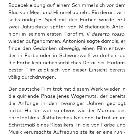
Bade­be­klei­dung auf einem Schim­mel sich vor dem
Blau von Meer und Him­mel abhebt. Ein der­art ver­
selb­stän­dig­tes Spiel mit den Far­ben wur­de erst
zwei Jahr­zehn­te spä­ter von Michel­an­ge­lo Anto­
nio­ni in sei­nem ers­ten Farb­flm,
Il deser­to rosso
,
wie­der auf­ge­nom­men. Anto­nio­ni sag­te damals, er
fin­de den Gedan­ken abwe­gig, einen Film ent­we­
der in Far­be oder in Schwarz­weiß zu dre­hen, da
die Far­be kein neben­säch­li­ches Detail sei. Harlans
bes­ter Film zeigt sich von die­ser Ein­sicht bereits
völ­lig durchdrungen.
Der deut­sche Film trat mit die­sem Werk wie­der in
die quir­len­de Pha­se jenes Wage­muts, der bereits
die Anfän­ge in den zwan­zi­ger Jah­ren geprägt
hat­te. Har­lan war so etwas wie der Mur­nau des
Farb­ton­films. Ästhe­ti­sches Neu­land betrat er im
Schritt­maß eines Klas­si­kers. In die von Far­be und
Musik ver­ur­sach­te Auf­re­gung stell­te er eine ruhi­