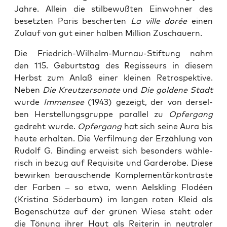
Jah­re. Allein die stil­be­wuß­ten Ein­woh­ner des
besetz­ten Paris bescher­ten
La ville dorée
einen
Zulauf von gut einer hal­ben Mil­li­on Zuschauern.
Die Fried­rich-Wil­helm-Mur­nau-Stif­tung nahm
den 115. Geburts­tag des Regis­seurs in die­sem
Herbst zum Anlaß einer klei­nen Retro­spek­ti­ve.
Neben
Die Kreut­zer­so­na­te
und
Die gol­de­ne Stadt
wur­de
Immensee
(1943) gezeigt, der von der­sel­
ben Her­stel­lungs­grup­pe par­al­lel zu
Opfer­gang
gedreht wur­de.
Opfer­gang
hat sich sei­ne Aura bis
heu­te erhal­ten. Die Ver­fil­mung der Erzäh­lung von
Rudolf G. Bin­ding erweist sich beson­ders wäh­le­
risch in bezug auf Requi­si­te und Gar­de­ro­be. Die­se
bewir­ken berau­schen­de Kom­ple­men­tär­kon­tras­te
der Far­ben – so etwa, wenn Aels­kling Flo­dé­en
(Kris­ti­na Söder­baum) im lan­gen roten Kleid als
Bogen­schüt­ze auf der grü­nen Wie­se steht oder
die Tönung ihrer Haut als Rei­te­rin in neu­tra­ler