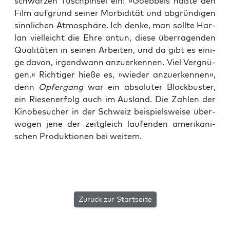
schwar­zen Tusch­pin­sel ein: »Goeb­bels haß­te den
Film auf­grund sei­ner Mor­bi­di­tät und abgrün­di­gen
sinn­li­chen Atmo­sphä­re. Ich den­ke, man soll­te Har­
lan viel­leicht die Ehre antun, die­se über­ra­gen­den
Qua­li­tä­ten in sei­nen Arbei­ten, und da gibt es eini­
ge davon, irgend­wann anzu­er­ken­nen. Viel Ver­gnü­
gen.« Rich­ti­ger hie­ße es, »wie­der anzu­er­ken­nen«,
denn
Opfer­gang
war ein abso­lu­ter Block­bus­ter,
ein Rie­sen­er­folg auch im Aus­land. Die Zah­len der
Kino­be­su­cher in der Schweiz bei­spiels­wei­se über­
wo­gen jene der zeit­gleich lau­fen­den ame­ri­ka­ni­
schen Pro­duk­tio­nen bei weitem.
Zurück zur Startseite