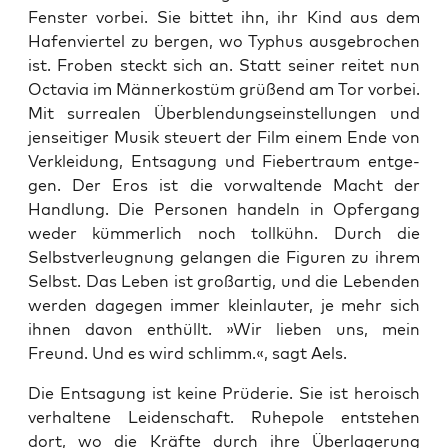
Fens­ter vor­bei. Sie bit­tet ihn, ihr Kind aus dem
Hafen­vier­tel zu ber­gen, wo Typhus aus­ge­bro­chen
ist. Fro­ben steckt sich an. Statt sei­ner rei­tet nun
Octa­via im Män­ner­kos­tüm grü­ßend am Tor vor­bei.
Mit sur­rea­len Über­blen­dungs­ein­stel­lun­gen und
jen­sei­ti­ger Musik steu­ert der Film einem Ende von
Ver­klei­dung, Ent­sa­gung und Fie­ber­traum ent­ge­
gen. Der Eros ist die vor­wal­ten­de Macht der
Hand­lung. Die Per­so­nen han­deln in
Opfer­gang
weder küm­mer­lich noch toll­kühn. Durch die
Selbst­ver­leug­nung gelan­gen die Figu­ren zu ihrem
Selbst. Das Leben ist groß­ar­tig, und die Leben­den
wer­den dage­gen immer klein­lau­ter, je mehr sich
ihnen davon ent­hüllt. »Wir lie­ben uns, mein
Freund. Und es wird schlimm.«, sagt Aels.
Die Ent­sa­gung ist kei­ne Prü­de­rie. Sie ist hero­isch
ver­hal­te­ne Lei­den­schaft. Ruhe­po­le ent­ste­hen
dort, wo die Kräf­te durch ihre Über­la­ge­rung