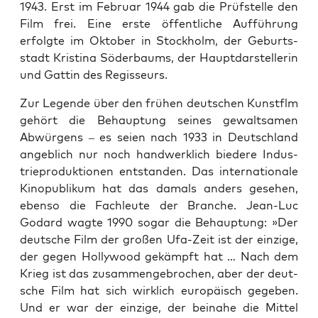
1943. Erst im Febru­ar 1944 gab die Prüf­stel­le den
Film frei. Eine ers­te öffent­li­che Auf­füh­rung
erfolg­te im Okto­ber in Stock­holm, der Geburts­
stadt Kris­ti­na Söder­baums, der Haupt­dar­stel­le­rin
und Gat­tin des Regisseurs.
Zur Legen­de über den frü­hen deut­schen Kunst­flm
gehört die Behaup­tung sei­nes gewalt­sa­men
Abwür­gens – es sei­en nach 1933 in Deutsch­land
angeb­lich nur noch hand­werk­lich bie­de­re Indus­
trie­pro­duk­tio­nen ent­stan­den. Das inter­na­tio­na­le
Kino­pu­bli­kum hat das damals anders gese­hen,
eben­so die Fach­leu­te der Bran­che. Jean-Luc
Godard wag­te 1990 sogar die Behaup­tung: »Der
deut­sche Film der gro­ßen Ufa-Zeit ist der ein­zi­ge,
der gegen Hol­ly­wood gekämpft hat … Nach dem
Krieg ist das zusam­men­ge­bro­chen, aber der deut­
sche Film hat sich wirk­lich euro­pä­isch gege­ben.
Und er war der ein­zi­ge, der bei­na­he die Mit­tel