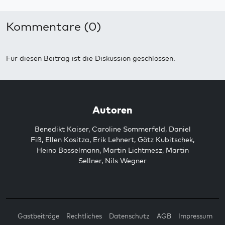
Kommentare (0)
Für diesen Beitrag ist die Diskussion geschlossen.
Autoren
Benedikt Kaiser
,
Caroline Sommerfeld
,
Daniel
Fiß
,
Ellen Kositza
,
Erik Lehnert
,
Götz Kubitschek
,
Heino Bosselmann
,
Martin Lichtmesz
,
Martin
Sellner
,
Nils Wegner
Gastbeiträge
Rechtliches
Datenschutz
AGB
Impressum