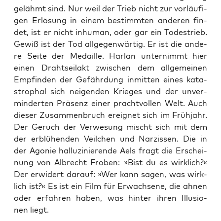
gelähmt sind. Nur weil der Trieb nicht zur vor­läu­fi­
gen Erlö­sung in einem bestimm­ten ande­ren fin­
det, ist er nicht inhu­man, oder gar ein Todes­trieb.
Gewiß ist der Tod all­ge­gen­wär­tig. Er ist die ande­
re Sei­te der Medail­le. Har­lan unter­nimmt hier
einen Draht­seil­akt zwi­schen dem all­ge­mei­nen
Emp­fin­den der Gefähr­dung inmit­ten eines kata­
stro­phal sich nei­gen­den Krie­ges und der unver­
min­der­ten Prä­senz einer pracht­vol­len Welt. Auch
die­ser Zusam­men­bruch ereig­net sich im Früh­jahr.
Der Geruch der Ver­we­sung mischt sich mit dem
der erblü­hen­den Veil­chen und Nar­zis­sen. Die in
der Ago­nie hal­lu­zi­nie­ren­de Aels fragt die Erschei­
nung von Albrecht Fro­ben: »Bist du es wirk­lich?«
Der erwi­dert dar­auf: »Wer kann sagen, was wirk­
lich ist?« Es ist ein Film für Erwach­se­ne, die ahnen
oder erfah­ren haben, was hin­ter ihren Illu­sio­
nen liegt.