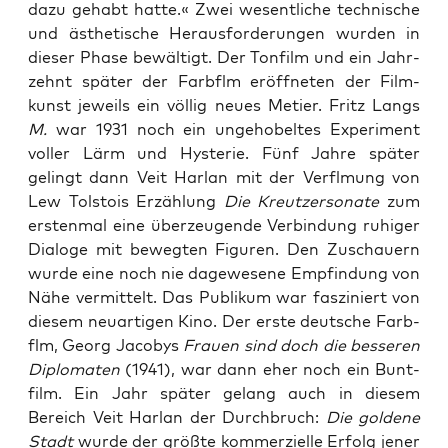
dazu gehabt hat­te.« Zwei wesent­li­che tech­ni­sche
und ästhe­ti­sche Her­aus­for­de­run­gen wur­den in
die­ser Pha­se bewäl­tigt. Der Ton­film und ein Jahr­
zehnt spä­ter der Farb­flm eröff­ne­ten der Film­
kunst jeweils ein völ­lig neu­es Metier. Fritz Langs
M.
war 1931 noch ein unge­ho­bel­tes Expe­ri­ment
vol­ler Lärm und Hys­te­rie. Fünf Jah­re spä­ter
gelingt dann Veit Har­lan mit der Ver­fl­mung von
Lew Tol­stois Erzäh­lung
Die Kreut­zer­so­na­te
zum
ersten­mal eine über­zeu­gen­de Ver­bin­dung ruhi­ger
Dia­lo­ge mit beweg­ten Figu­ren. Den Zuschau­ern
wur­de eine noch nie dage­we­se­ne Emp­fin­dung von
Nähe ver­mit­telt. Das Publi­kum war fas­zi­niert von
die­sem neu­ar­ti­gen Kino. Der ers­te deut­sche Farb­
flm, Georg Jaco­bys
Frau­en sind doch die bes­se­ren
Diplo­ma­ten
(1941), war dann eher noch ein Bunt­
film. Ein Jahr spä­ter gelang auch in die­sem
Bereich Veit Har­lan der Durch­bruch:
Die gol­de­ne
Stadt
wur­de der größ­te kom­mer­zi­el­le Erfolg jener