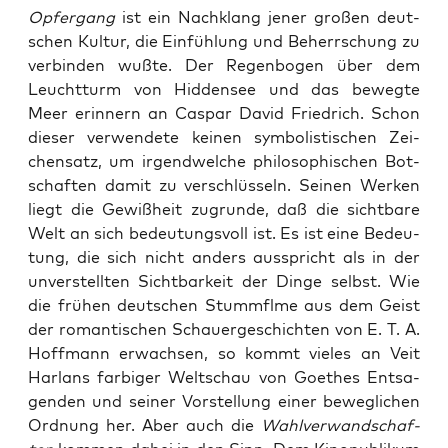
Opfer­gang
ist ein Nach­klang jener gro­ßen deut­
schen Kul­tur, die Ein­füh­lung und Beherr­schung zu
ver­bin­den wuß­te. Der Regen­bo­gen über dem
Leucht­turm von Hid­den­see und das beweg­te
Meer erin­nern an Cas­par David Fried­rich. Schon
die­ser ver­wen­de­te kei­nen sym­bo­lis­ti­schen Zei­
chen­satz, um irgend­wel­che phi­lo­so­phi­schen Bot­
schaf­ten damit zu ver­schlüs­seln. Sei­nen Wer­ken
liegt die Gewiß­heit zugrun­de, daß die sicht­ba­re
Welt an sich bedeu­tungs­voll ist. Es ist eine Bedeu­
tung, die sich nicht anders aus­spricht als in der
unver­stell­ten Sicht­bar­keit der Din­ge selbst. Wie
die frü­hen deut­schen Stumm­fl­me aus dem Geist
der roman­ti­schen Schau­er­ge­schich­ten von E. T. A.
Hoff­mann erwach­sen, so kommt vie­les an Veit
Harlans far­bi­ger Welt­schau von Goe­thes Ent­sa­
gen­den und sei­ner Vor­stel­lung einer beweg­li­chen
Ord­nung her. Aber auch die
Wahl­ver­wand­schaf­