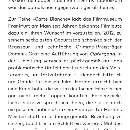
ten
kom­men dabei in den Sinn. Dem Kino­pu­bli­kum
war das damals noch gegen­wär­ti­ger als heute.
Zur Rei­he »Car­te Blan­che« lädt das Film­mu­se­um
Frank­furt am Main seit Jah­ren bekann­te Film­leu­te
dazu ein, ihren Wunsch­film vor­zu­stel­len. 2012, zu
sei­nem sech­zigs­ten Geburts­tag schenk­te sich der
Regis­seur und zehn­fa­che Grim­me-Preis­trä­ger
Domi­nik Graf eine Auf­füh­rung von
Opfer­gang
. In
der Ein­lei­tung ver­wies er pﬂicht­ge­mäß auf das
pro­ble­ma­ti­sche Umfeld der Ent­ste­hung des Meis­
ter­werks, um fort­zu­fah­ren: »… den­noch bit­te ich
um Gna­de für die­sen Film. Har­lan erreicht hier
eine Kunst­hö­he, die wir im deut­schen Film seit­her
gar nicht mehr top­pen konn­ten. Far­ben­spie­le,
Licht­reﬂe­xe ver­sprech’ ich ihnen, die sie so noch
nie gese­hen haben.« Um sein Plä­doy­er für Harlans
Meis­ter­schaft in ord­nungs­ge­mä­ße Bezie­hung zu
set­zen, taucht er am Schluß ein wei­te­res Mal den