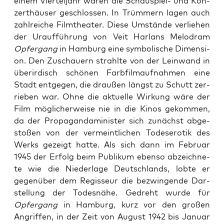
einem Vier­tel­jahr waren die Schau­spiel- und Kon­
zert­häu­ser geschlos­sen. In Trüm­mern lagen auch
zahl­rei­che Film­thea­ter. Die­se Umstän­de ver­lie­hen
der Urauf­füh­rung von Veit Harlans Melo­dram
Opfer­gang
in Ham­burg eine sym­bo­li­sche Dimen­si­
on. Den Zuschau­ern strahl­te von der Lein­wand in
über­ir­disch schö­nen Farb­film­auf­nah­men eine
Stadt ent­ge­gen, die drau­ßen längst zu Schutt zer­
rie­ben war. Ohne die aktu­el­le Wir­kung wäre der
Film mög­li­cher­wei­se nie in die Kinos gekom­men,
da der Pro­pa­gan­da­mi­nis­ter sich zunächst abge­
sto­ßen von der ver­meint­li­chen Todes­ero­tik des
Werks gezeigt hat­te. Als sich dann im Febru­ar
1945 der Erfolg beim Publi­kum eben­so abzeich­ne­
te wie die Nie­der­la­ge Deutsch­lands, lob­te er
gegen­über dem Regis­seur die bezwin­gen­de Dar­
stel­lung der Todes­nä­he. Gedreht wur­de für
Opfer­gang
in Ham­burg, kurz vor den gro­ßen
Angrif­fen, in der Zeit von August 1942 bis Janu­ar