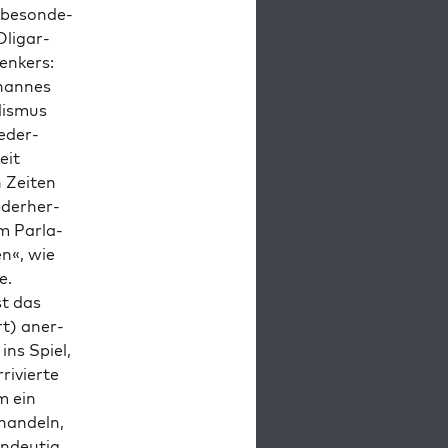
be­son­de­
Olig­ar­
en­kers:
han­nes
lis­mus
e­der­
eit
n Zei­ten
­der­her­
m Par­la­
en«, wie
e.
st das
rt) aner­
ins Spiel,
i­vier­te
m ein
 han­deln,
n­deu­tig