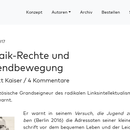
Konzept
Autoren
Archiv
Bestellen
017
aik-Rechte und
endbewegung
t Kaiser
/
4 Kommentare
ösische Grandseigneur des radikalen Linksintellektualis
warnt.
Er warnt in sei­nem
Ver­such, die Jugend zu
ben
(Ber­lin 2016) die Adres­sa­ten sei­ner klei­
schrift vor dem beque­men Leben und der Lei­d