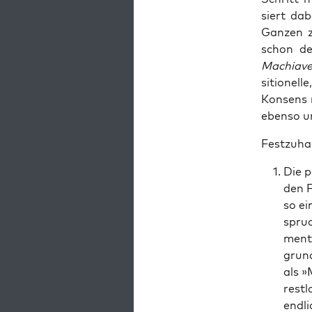
siert dab
Gan­zen z
schon der
Machia­vel­
si­tio­ne
Kon­sens 
eben­so u
Fest­zu­ha
Die p
den F
so ei
spruc
men­t
grund
als »
rest­
end­li