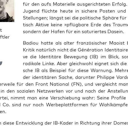
für den aufs Mate­ri­el­le aus­ge­rich­te­ten Erfol
Jugend flüch­te heu­te in siche­re Pos­ten un
Stel­lun­gen; längst sei die poli­ti­sche Sphä­re für v
tisch Akti­ve kei­ne »pflüg­ba­re Erde des Trau­
t
son­dern der Hafen für ein satu­rier­tes Dasein.
ftler
Badiou hat­te als alter fran­zö­si­scher Mao­ist b
Kri­tik natür­lich nicht die Géné­ra­ti­on Iden­ti­tair
ve die Iden­ti­tä­re Bewe­gung (IB) im Blick, so
radi­ka­le Lin­ke. Aber gleich­wohl eig­net sich die 
sche IB als Bei­spiel für die­se War­nung. Meh­re
der iden­ti­tä­ren Sache, dar­un­ter Phil­ip­pe Var­
ler­wei­le für den Front Natio­nal (FN), und ver­gleicht ma
te in den sozia­len Netz­wer­ken vor und nach der Anstel­lu
r­tei, nimmt man eine Ver­schie­bung wahr: Sei­ne Pro­fi­le
Co. sind nur noch Wer­be­platt­for­men für Wahl­kämp­fe
en.
die­se Ent­wick­lung der IB-Kader in Rich­tung ihrer Domes­t