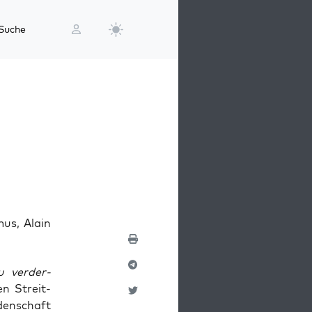
Suche
mus, Alain
 ver­der­
nen Streit­
en­schaft