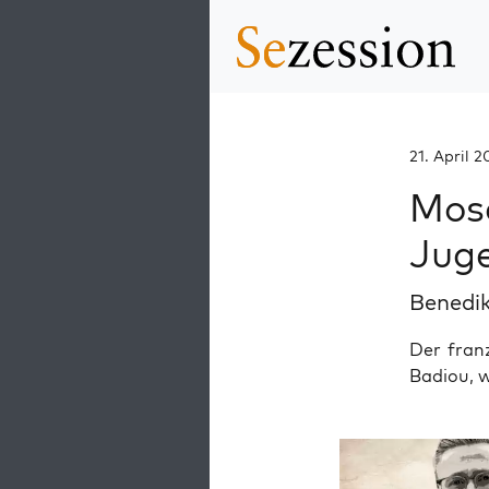
21. April 2
Mos
Jug
Benedik
Der franz
Badiou, 