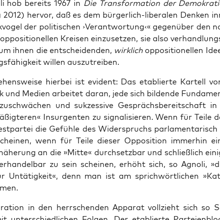
li hob bereits 1967 in
Die Trans­for­ma­ti­on der Demo­kra­t
2012) her­vor, daß es dem bür­ger­lich-libe­ra­len Den­ken in
­vo­gel der poli­ti­schen ›Ver­ant­wor­tung‹« gegen­über den 
ppo­si­tio­nel­len Krei­sen ein­zu­set­zen, sie also ver­hand­lungs
m ihnen die ent­schei­den­den,
wirk­lich
oppo­si­tio­nel­len I
s­fä­hig­keit wil­len auszutreiben.
­hens­wei­se hier­bei ist evi­dent: Das eta­blier­te Kar­tell v
ik und Medi­en arbei­tet dar­an, jede sich bil­den­de Fun­da­men
abzu­schwä­chen und suk­zes­si­ve Gesprächs­be­reit­schaft in
ßig­te­ren« Insur­gen­ten zu signa­li­sie­ren. Wenn für Tei­le de
st­par­tei die Gefüh­le des Wider­spruchs par­la­men­ta­risch 
chei­nen, wenn für Tei­le die­ser Oppo­si­ti­on immer­hin eini
­he­rung an die »Mit­te« durch­setz­bar und schließ­lich eini
er­han­del­bar zu sein schei­nen, erhöht sich, so Agno­li, »d
r Untä­tig­keit«, denn man ist am sprich­wört­li­chen »Kat­
men.
gra­ti­on in den herr­schen­den Appa­rat voll­zieht sich so S
t unter­schied­li­chen Fol­gen. Der eta­blier­te Par­tei­en­block