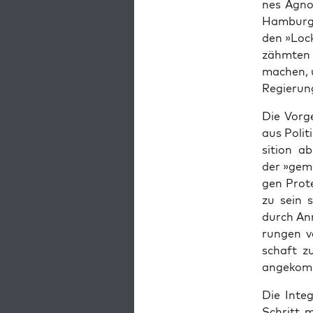
nes Agno­
Ham­burg 
den »Lock
zähm­ten o
machen, u
Regie­rung
Die Vor­ge
aus Poli­t
si­ti­on 
der »gemä­
gen Pro­te
zu sein s
durch Annä
run­gen v
schaft zu
angekom
Die Inte­
Schritt mi