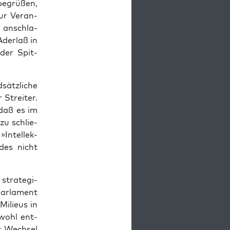
begrü­ßen,
zur Ver­an­
e anschla­
Ader­laß in
 der Spit­
ätz­li­che
 Strei­ter.
 daß es im
zu schlie­
»Intel­lek­
ndes nicht
tra­te­gi­
r­la­ment
Milieus in
 wohl ent­
r
Wech­sel