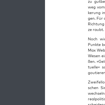
zu gut­be
weg vom sp
ke­rung i
gen. Für d
Rich­tung
ze raubt.
Noch wich
Punk­te be
Max Weber
Wesen ein
ßen. »Gele
tu­el­le«
gou­tie­re
Zwei­fel­
schen Sin
wech­seln
real­po­l
schei­den