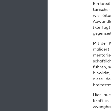
Ein tat­sä
ta­ri­sch
wie »Stan
Abwand­l
(künf­tig)
gegen­sei­
Mit der K
ma­li­ger)
men­ta­ri­
schaft­li­
füh­ren, s
hin­wirkt
die­se Ide
brei­test­
Hier lau­
Kraft in 
zwang­haf