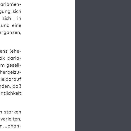
par­la­men­
­gung sich
 sich – in
 und eine
 ergän­zen,
tens (ehe­
tik par­la­
 im gesell­
her­bei­zu­
die dar­auf
n­den, daß
t­lich­keit
n star­ken
r­lei­ten,
en. Johan­