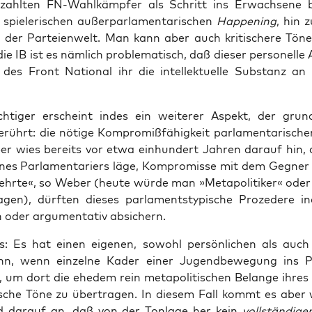
­zahl­ten FN-Wahl­kämp­fer als Schritt ins Erwach­se­ne 
ie­le­ri­schen außer­par­la­men­ta­ri­schen
Hap­pe­ning
, hin 
n der Par­tei­en­welt. Man kann aber auch kri­ti­sche­re Tön
ie IB ist es näm­lich pro­ble­ma­tisch, daß die­ser per­so­nel­le 
 des Front Natio­nal ihr die intel­lek­tu­el­le Sub­stanz an
­ti­ger erscheint indes ein wei­te­rer Aspekt, der grund­s
rührt: die nöti­ge Kom­pro­miß­fä­hig­keit par­la­men­ta­ri­scher
 wies bereits vor etwa ein­hun­dert Jah­ren dar­auf hin,
es Par­la­men­ta­ri­ers läge, Kom­pro­mis­se mit dem Geg­ner 
hr­te«, so Weber (heu­te wür­de man »Meta­po­li­ti­ker« oder 
 sagen), dürf­ten die­ses parlaments­typische Pro­ze­de­re i
n oder argu­men­ta­tiv absichern.
los: Es hat einen eige­nen, sowohl per­sön­li­chen als auch s
n, wenn ein­zel­ne Kader einer Jugend­be­we­gung ins Pa
, um dort die ehe­dem rein meta­po­li­ti­schen Belan­ge ihres 
i­ti­sche Töne zu über­tra­gen. In die­sem Fall kommt es aber
d dar­auf an, daß von der Ton­la­ge her kein
voll­stän­di­ge