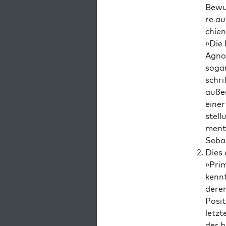
Bewuß
re au
chien
»Die 
Agno­l
sogar
schri
außer­
einer 
stel­
men­t
Sebas
Dies 
»Pri­
kennt
deren 
Posi­
letz­
der b