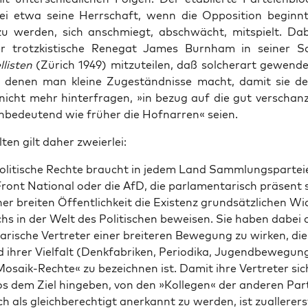
ei etwa sei­ne Herr­schaft, wenn die Oppo­si­ti­on beginnt
u wer­den, sich anschmiegt, abschwächt, mit­spielt. Dab
 trotz­kis­ti­sche Rene­gat James Burn­ham in sei­ner S
lis­ten
(Zürich 1949) mit­zu­tei­len, daß sol­cher­art gewen­d
l­le, denen man klei­ne Zuge­ständ­nis­se macht, damit sie d
nicht mehr hin­ter­fra­gen, »in bezug auf die gut ver­schan
nbe­deu­tend wie frü­her die Hof­nar­ren« seien.
l­ten gilt daher zweierlei:
oli­ti­sche Rech­te braucht in jedem Land Samm­lungs­par­tei
ront Natio­nal oder die AfD, die par­la­men­ta­risch prä­sent
ner brei­ten Öffent­lich­keit die Exis­tenz grund­sätz­li­chen Wi
hs in der Welt des Poli­ti­schen bewei­sen. Sie haben dabei a
a­ri­sche Ver­tre­ter einer brei­te­ren Bewe­gung zu wir­ken, di
 ihrer Viel­falt (Denk­fa­bri­ken, Peri­odi­ka, Jugend­be­we­gun
Mosa­ik-Rech­te« zu bezeich­nen ist. Damit ihre Ver­tre­ter sic
los dem Ziel hin­ge­ben, von den »Kol­le­gen« der ande­ren Par­
ch als gleich­be­rech­tigt aner­kannt zu wer­den, ist zual­ler­er