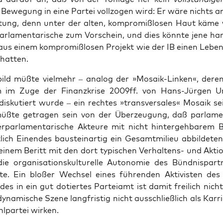
 Bewe­gung in eine Par­tei voll­zo­gen wird: Er wäre nichts an
tung, denn unter der alten, kom­pro­miß­lo­sen Haut käme
 par­la­men­ta­ri­sche zum Vor­schein, und dies könn­te jene h
aus einem kom­pro­miß­lo­sen Pro­jekt wie der IB einen Leben
hatten.
bild müß­te viel­mehr – ana­log der »Mosa­ik-Lin­ken«, deren
m im Zuge der Finanz­kri­se 2009ff. von Hans-Jür­gen 
is­ku­tiert wur­de – ein rech­tes »trans­ver­sa­les« Mosa­ik se
üß­te getra­gen sein von der Über­zeu­gung, daß par­la­men­
­par­la­men­ta­ri­sche Akteu­re mit nicht hin­ter­geh­ba­rem
­lich Einen­des bau­stein­ar­tig ein Gesamt­mi­lieu abbil­de­t
ei­nem Beritt mit den dort typi­schen Ver­hal­tens- und Akti­
die orga­ni­sa­ti­ons­kul­tu­rel­le Auto­no­mie des Bünd­nis­par
­te. Ein blo­ßer Wech­sel eines füh­ren­den Akti­vis­ten des vo
des in ein gut dotier­tes Par­tei­amt ist damit frei­lich nic
dyna­mi­sche Sze­ne lang­fris­tig nicht aus­schließ­lich als Kar­rie
l­par­tei wirken.