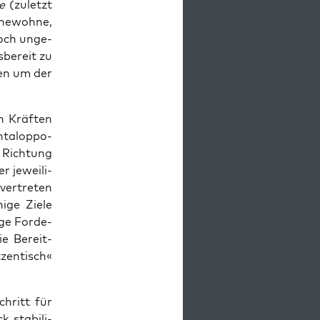
ie
(zuletzt
ne­woh­ne,
noch unge­
­be­reit zu
deen um der
on Kräf­ten
­tal­op­po­
 Rich­tung
r jewei­li­
ver­tre­ten
­ge Zie­le
­ge For­de­
ie Bereit­
zen­tisch«
chritt für
 sta­bi­li­