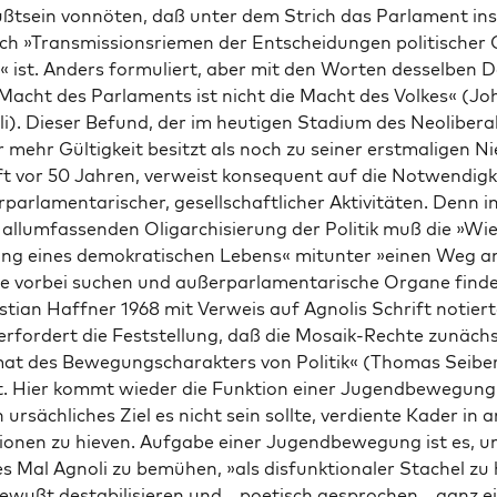
t­sein von­nö­ten, daß unter dem Strich das Par­la­ment ins­
ch »Trans­mis­si­ons­rie­men der Ent­schei­dun­gen poli­ti­scher 
« ist. Anders for­mu­liert, aber mit den Wor­ten des­sel­ben D
Macht des Par­la­ments ist nicht die Macht des Vol­kes« (Jo
i). Die­ser Befund, der im heu­ti­gen Sta­di­um des Neo­li­be­ra­
 mehr Gül­tig­keit besitzt als noch zu sei­ner erst­ma­li­gen Ni
ft vor 50 Jah­ren, ver­weist kon­se­quent auf die Not­wen­dig­k
par­la­men­ta­ri­scher, gesell­schaft­li­cher Akti­vi­tä­ten. Denn i
all­um­fas­sen­den Olig­ar­chi­sie­rung der Poli­tik muß die »Wie
lung eines demo­kra­ti­schen Lebens« mit­un­ter »einen Weg a
e vor­bei suchen und außer­par­la­men­ta­ri­sche Orga­ne fin­d
­ti­an Haff­ner 1968 mit Ver­weis auf Agno­lis Schrift notiert
erfor­dert die Fest­stel­lung, daß die Mosa­ik-Rech­te zunäch
mat des Bewe­gungs­cha­rak­ters von Poli­tik« (Tho­mas Sei­be
. Hier kommt wie­der die Funk­ti­on einer Jugend­be­we­gung 
ursäch­li­ches Ziel es nicht sein soll­te, ver­dien­te Kader in arr
tio­nen zu hie­ven. Auf­ga­be einer Jugend­be­we­gung ist es, u
tes Mal Agno­li zu bemü­hen, »als dis­funk­tio­na­ler Sta­chel zu
ewußt desta­bi­li­sie­ren und – poe­tisch gespro­chen – ganz ei