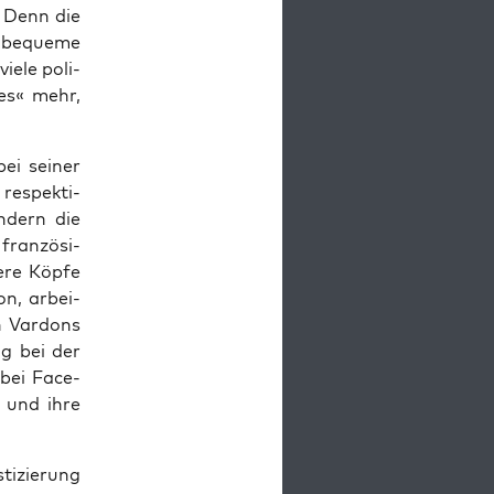
g. Denn die
d beque­me
ie­le poli­
mes« mehr,
ei sei­ner
e respek­ti­
n­dern die
fran­zö­si­
­re Köp­fe
don, arbei­
n Var­dons
ng bei der
 bei Face­
 und ihre
i­zie­rung