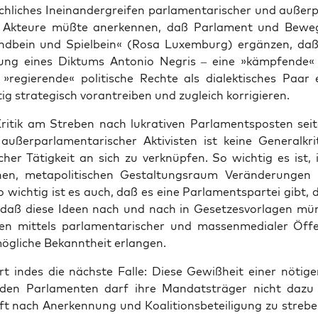
ch­li­ches Inein­an­der­grei­fen par­la­men­ta­ri­scher und außer­
er Akteu­re müß­te aner­ken­nen, daß Par­la­ment und Bewe
d­bein und Spiel­bein« (Rosa Luxem­burg) ergän­zen, daß
ung eines Dik­tums Anto­nio Negris – eine »kämp­fen­de«
 »regie­ren­de« poli­ti­sche Rech­te als dia­lek­ti­sches Paar
tig stra­te­gisch vor­an­trei­ben und zugleich korrigieren.
ri­tik am Stre­ben nach lukra­ti­ven Par­la­ments­pos­ten sei­
 außer­par­la­men­ta­ri­scher Akti­vis­ten ist kei­ne Gene­ral­kri­
scher Tätig­keit an sich zu ver­knüp­fen. So wich­tig es ist,
chen, meta­po­li­ti­schen Gestal­tungs­raum Ver­än­de­run­gen 
o wich­tig ist es auch, daß es eine Par­la­ments­par­tei gibt, 
, daß die­se Ideen nach und nach in Geset­zes­vor­la­gen mü
en mit­tels par­la­men­ta­ri­scher und mas­sen­me­dia­ler Öffen
mög­li­che Bekannt­heit erlangen.
ert indes die nächs­te Fal­le: Die­se Gewiß­heit einer nöti­ge
den Par­la­men­ten darf ihre Man­dats­trä­ger nicht dazu ve
t nach Aner­ken­nung und Koali­ti­ons­be­tei­li­gung zu stre­b