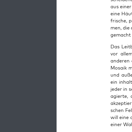
aus einer
eine Häu­
fri­sche,
men, die 
gemacht 
Das Leit­
vor alle
ande­ren d
Mosa­ik m
und außer
ein inhalt
jeder in s
agier­te, 
akzep­tier
schen Fel­
will eine 
einer Wah