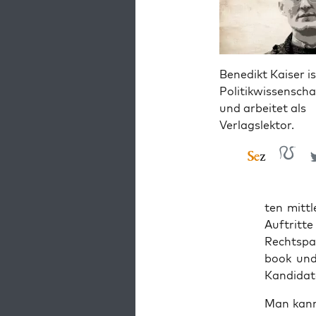
Benedikt Kaiser is
Politikwissenscha
und arbeitet als
Verlagslektor.
ten mitt­
Auf­trit­
Rechts­pa
book und 
Kandidat
Man kann 