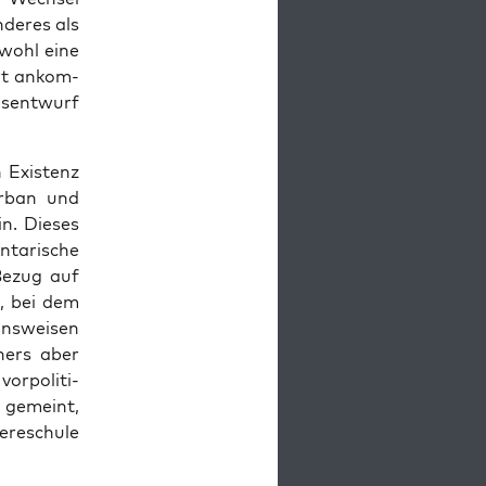
de­res als
 wohl eine
art ankom­
s­ent­wurf
 Exis­tenz
Urban und
in. Die­ses
ta­ri­sche
 Bezug auf
en, bei dem
ons­wei­sen
t­ners aber
r­po­li­ti­
ht gemeint,
­re­schu­le