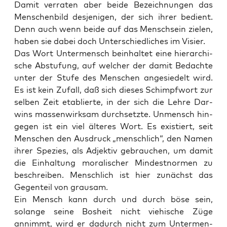
Damit ver­ra­ten aber bei­de Bezeich­nun­gen das
Men­schen­bild des­je­ni­gen, der sich ihrer bedient.
Denn auch wenn bei­de auf das Mensch­sein zie­len,
haben sie dabei doch Unter­schied­li­ches im Visier.
Das Wort Unter­mensch beinhal­tet eine hier­ar­chi­
sche Abstu­fung, auf wel­cher der damit Bedach­te
unter der Stu­fe des Men­schen ange­sie­delt wird.
Es ist kein Zufall, daß sich die­ses Schimpf­wort zur
sel­ben Zeit eta­blier­te, in der sich die Leh­re Dar­
wins mas­sen­wirk­sam durch­setz­te. Unmensch hin­
ge­gen ist ein viel älte­res Wort. Es exis­tiert, seit
Men­schen den Aus­druck „mensch­lich“, den Namen
ihrer Spe­zi­es, als Adjek­tiv gebrau­chen, um damit
die Ein­hal­tung mora­li­scher Min­dest­nor­men zu
beschrei­ben. Mensch­lich ist hier zunächst das
Gegen­teil von grausam.
Ein Mensch kann durch und durch böse sein,
solan­ge sei­ne Bos­heit nicht vie­hi­sche Züge
annimmt, wird er dadurch nicht zum Unter­men­