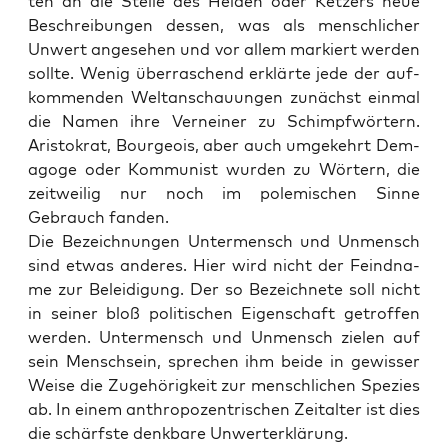
ten an die Stel­le des Hei­den oder Ket­zers neue
Beschrei­bun­gen des­sen, was als mensch­li­cher
Unwert ange­se­hen und vor allem mar­kiert wer­den
soll­te. Wenig über­ra­schend erklär­te jede der auf­
kom­men­den Welt­an­schau­un­gen zunächst ein­mal
die Namen ihre Ver­nei­ner zu Schimpf­wör­tern.
Aris­to­krat, Bour­geois, aber auch umge­kehrt Dem­
ago­ge oder Kom­mu­nist wur­den zu Wör­tern, die
zeit­wei­lig nur noch im pole­mi­schen Sin­ne
Gebrauch fanden.
Die Bezeich­nun­gen Unter­mensch und Unmensch
sind etwas ande­res. Hier wird nicht der Feind­na­
me zur Belei­di­gung. Der so Bezeich­ne­te soll nicht
in sei­ner bloß poli­ti­schen Eigen­schaft getrof­fen
wer­den. Unter­mensch und Unmensch zie­len auf
sein Mensch­sein, spre­chen ihm bei­de in gewis­ser
Wei­se die Zuge­hö­rig­keit zur mensch­li­chen Spe­zi­es
ab. In einem anthro­po­zen­tri­schen Zeit­al­ter ist dies
die schärfs­te denk­ba­re Unwerterklärung.