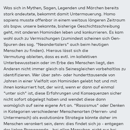
Was sich in Mythen, Sagen, Legenden und Märchen bereits
stark andeutete, bekommt damit Untermauerung. Homo
sapiens musste offenbar in einem weitaus längeren Zeitraum
als bspw. unsere bekannte, bisherige Geschichtsschreibung
geht, mit anderen Hominiden leben und konkurrieren. Es kam
wohl auch zu Vermischungen (zumindest scheinen sich Gen-
Spuren des sog. "Neandertalers" auch beim heutigen
Menschen zu finden). Hieraus lässt sich die
Vermutung ableiten, dass es evtl. im kollektiven
Unterbewusstsein oder im Erbe des Menschen liegt, den
Anderen nicht immer gleich als Seinesgleichen vorbehaltlos zu
identifizieren. Wer über zehn- oder hunderttausende von
Jahren in einer Vielfalt von Hominiden gelebt hat und mit
ihnen konkurriert hat, der wird, wenn er dann auf einmal
"unter sich" ist, diese Erfahrungen und Konsequenzen sicher
nicht sofort abgelegt haben und wendet diese dann
womöglich auf seine eigene Art an. "Rassismus" oder Denken
in Kategorien verschiedener Menschenarten (Herren- und
Untermensch) als evolutionäre Strategie könnte daher im
Menschen verankert sein, denn: dies findet sich ja - entgegen
der linken Propaganda - bei allen Menschen, nicht nur bei