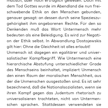
ma­tisch, aber noch erträg­lich gewe­sen. Doch mit
dem Tod Got­tes wur­de im Abend­land die nun frei­
schwe­ben­de Ethik an den Men­schen gebun­den,
genau­er gesagt: an des­sen durch sei­ne Spe­zi­es­zu­
ge­hö­rig­keit ihm ange­bo­re­nen Rech­te. Für den so
Den­ken­den muß das Wort Unter­mensch mehr
bedeu­ten als eine Belei­di­gung. Es wird zur Nega­ti­
on der Ethik selbst. In Abwand­lung Dos­to­jew­skis
gilt hier: Ohne die Gleich­heit ist alles erlaubt!
Unmensch ist dage­gen ein ega­li­tä­rer und uni­ver­
sa­lis­ti­scher Kampf­be­griff. Wie Unter­mensch eine
hier­ar­chi­sche Abstu­fung unter­schied­li­cher Gra­de
des Mensch­seins beinhal­tet, impli­ziert Unmensch
den einen Raum der mora­li­schen Mensch­heit, aus
der die Unmen­schen aus­ge­sto­ßen sind. Es ist sehr
bezeich­nend, daß die Natio­nal­so­zia­lis­ten, wenn sie
ihren Kampf gegen das Juden­tum rhe­to­risch zu
uni­ver­sa­li­sie­ren trach­te­ten, nicht von Unter­men­
schen spra­chen. Statt­des­sen ver­wen­de­ten sie