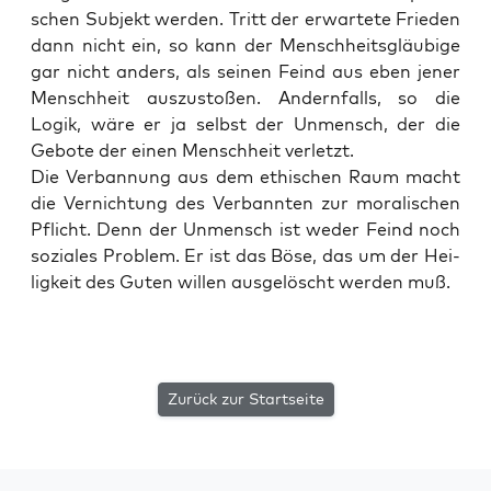
schen Sub­jekt wer­den. Tritt der erwar­te­te Frie­den
dann nicht ein, so kann der Mensch­heits­gläu­bi­ge
gar nicht anders, als sei­nen Feind aus eben jener
Mensch­heit aus­zu­sto­ßen. Andern­falls, so die
Logik, wäre er ja selbst der Unmensch, der die
Gebo­te der einen Mensch­heit verletzt.
Die Ver­ban­nung aus dem ethi­schen Raum macht
die Ver­nich­tung des Ver­bann­ten zur mora­li­schen
Pflicht. Denn der Unmensch ist weder Feind noch
sozia­les Pro­blem. Er ist das Böse, das um der Hei­
lig­keit des Guten wil­len aus­ge­löscht wer­den muß.
Zurück zur Startseite