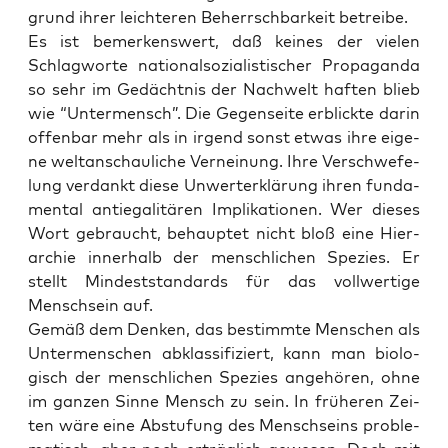
grund ihrer leich­te­ren Beherrsch­bar­keit betreibe.
Es ist bemer­kens­wert, daß kei­nes der vie­len
Schlag­wor­te natio­nal­so­zia­lis­ti­scher Pro­pa­gan­da
so sehr im Gedächt­nis der Nach­welt haf­ten blieb
wie “Unter­mensch”. Die Gegen­sei­te erblick­te dar­in
offen­bar mehr als in irgend sonst etwas ihre eige­
ne welt­an­schau­li­che Ver­nei­nung. Ihre Ver­schwe­fe­
lung ver­dankt die­se Unwert­erklä­rung ihren fun­da­
men­tal antie­ga­li­tä­ren Impli­ka­tio­nen. Wer die­ses
Wort gebraucht, behaup­tet nicht bloß eine Hier­
ar­chie inner­halb der mensch­li­chen Spe­zi­es. Er
stellt Min­dest­stan­dards für das voll­wer­ti­ge
Mensch­sein auf.
Gemäß dem Den­ken, das bestimm­te Men­schen als
Unter­men­schen abklas­si­fi­ziert, kann man bio­lo­
gisch der mensch­li­chen Spe­zi­es ange­hö­ren, ohne
im gan­zen Sin­ne Mensch zu sein. In frü­he­ren Zei­
ten wäre eine Abstu­fung des Mensch­seins pro­ble­