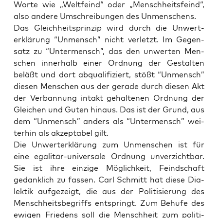
Wor­te wie „Welt­feind“ oder „Mensch­heits­feind“,
also ande­re Umschrei­bun­gen des Unmenschens.
Das Gleich­heits­prin­zip wird durch die Unwert­
erklä­rung “Unmensch” nicht ver­letzt. Im Gegen­
satz zu “Unter­mensch”, das den unwer­ten Men­
schen inner­halb einer Ord­nung der Gestal­ten
beläßt und dort abqua­li­fi­ziert, stößt “Unmensch”
die­sen Men­schen aus der gera­de durch die­sen Akt
der Ver­ban­nung intakt gehal­te­nen Ord­nung der
Glei­chen und Guten hin­aus. Das ist der Grund, aus
dem “Unmensch” anders als “Unter­mensch” wei­
ter­hin als akzep­ta­bel gilt.
Die Unwert­erklä­rung zum Unmen­schen ist für
eine ega­li­tär-uni­ver­sa­le Ord­nung unver­zicht­bar.
Sie ist ihre ein­zi­ge Mög­lich­keit, Feind­schaft
gedank­lich zu fas­sen. Carl Schmitt hat die­se Dia­
lek­tik auf­ge­zeigt, die aus der Poli­ti­sie­rung des
Mensch­heits­be­griffs ent­springt. Zum Behu­fe des
ewi­gen Frie­dens soll die Mensch­heit zum poli­ti­