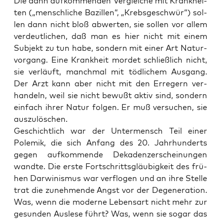
Die dann auf­kom­men­den Ver­glei­che mit Krank­hei­
ten („mensch­li­che Bazil­len“, „Krebs­ge­schwür“) sol­
len dann nicht bloß abwer­ten, sie sol­len vor allem
ver­deut­li­chen, daß man es hier nicht mit einem
Sub­jekt zu tun habe, son­dern mit einer Art Natur­
vor­gang. Eine Krank­heit mor­det schließ­lich nicht,
sie ver­läuft, manch­mal mit töd­li­chem Aus­gang.
Der Arzt kann aber nicht mit den Erre­gern ver­
han­deln, weil sie nicht bewußt aktiv sind, son­dern
ein­fach ihrer Natur fol­gen. Er muß ver­su­chen, sie
auszulöschen.
Geschicht­lich war der Unter­mensch Teil einer
Pole­mik, die sich Anfang des 20. Jahr­hun­derts
gegen auf­kom­men­de Deka­denz­er­schei­nun­gen
wand­te. Die ers­te Fort­schritts­gläu­big­keit des frü­
hen Dar­wi­nis­mus war ver­flo­gen und an ihre Stel­le
trat die zuneh­men­de Angst vor der Dege­ne­ra­ti­on.
Was, wenn die moder­ne Lebens­art nicht mehr zur
gesun­den Aus­le­se führt? Was, wenn sie sogar das