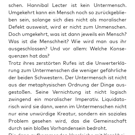
schen. Han­ni­bal Lec­ter ist kein Unter­mensch.
Umge­kehrt kann ein Mensch noch so zurück­ge­blie­
ben sein, solan­ge sich dies nicht als mora­li­scher
Defekt aus­weist, wird er nicht zum Unmen­schen.
Doch umge­kehrt, was ist dann jeweils ein Mensch?
Was ist die Mensch­heit? Wie wird man aus ihr
aus­ge­schlos­sen? Und vor allem: Wel­che Kon­se­
quen­zen hat das?
Trotz ihres zer­stör­ten Rufes ist die Unwert­erklä­
rung zum Unter­men­schen die weni­ger gefähr­li­che
der bei­den Schwes­tern. Der Unter­mensch ist nicht
aus der meta­phy­si­schen Ord­nung der Din­ge aus­
ge­sto­ßen. Sei­ne Ver­nich­tung ist nicht logisch
zwin­gend ein mora­li­scher Impe­ra­tiv. Liqui­da­to­
risch wird sie dann, wenn im Unter­men­schen nicht
nur eine unwür­di­ge Krea­tur, son­dern ein sozia­les
Pro­blem gese­hen wird, das die Gemein­schaft
durch sein blo­ßes Vor­han­den­sein bedroht.