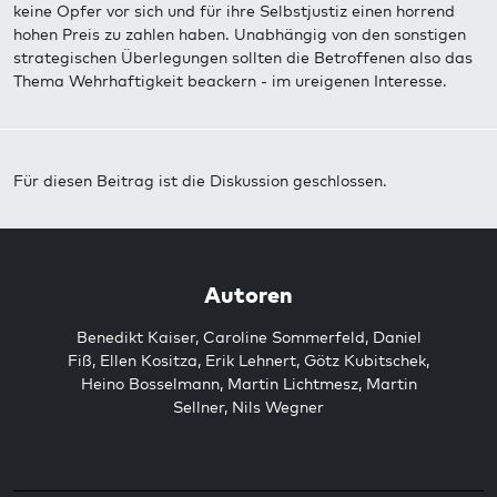
keine Opfer vor sich und für ihre Selbstjustiz einen horrend
hohen Preis zu zahlen haben. Unabhängig von den sonstigen
strategischen Überlegungen sollten die Betroffenen also das
Thema Wehrhaftigkeit beackern - im ureigenen Interesse.
Für diesen Beitrag ist die Diskussion geschlossen.
Autoren
Benedikt Kaiser
,
Caroline Sommerfeld
,
Daniel
Fiß
,
Ellen Kositza
,
Erik Lehnert
,
Götz Kubitschek
,
Heino Bosselmann
,
Martin Lichtmesz
,
Martin
Sellner
,
Nils Wegner