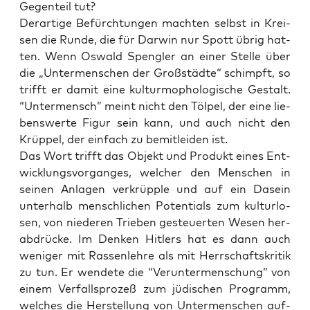
Gegen­teil tut?
Der­ar­ti­ge Befürch­tun­gen mach­ten selbst in Krei­
sen die Run­de, die für Dar­win nur Spott übrig hat­
ten. Wenn Oswald Speng­ler an einer Stel­le über
die „Unter­men­schen der Groß­städ­te“ schimpft, so
trifft er damit eine kul­tur­mopho­lo­gi­sche Gestalt.
“Unter­mensch” meint nicht den Töl­pel, der eine lie­
bens­wer­te Figur sein kann, und auch nicht den
Krüp­pel, der ein­fach zu bemit­lei­den ist.
Das Wort trifft das Objekt und Pro­dukt eines Ent­
wick­lungs­vor­gan­ges, wel­cher den Men­schen in
sei­nen Anla­gen ver­krüpp­le und auf ein Dasein
unter­halb mensch­li­chen Poten­ti­als zum kul­tur­lo­
sen, von nie­de­ren Trie­ben gesteu­er­ten Wesen her­
ab­drü­cke. Im Den­ken Hit­lers hat es dann auch
weni­ger mit Ras­sen­leh­re als mit Herr­schafts­kri­tik
zu tun. Er wen­de­te die “Ver­un­ter­men­schung” von
einem Ver­falls­pro­zeß zum jüdi­schen Pro­gramm,
wel­ches die Her­stel­lung von Unter­men­schen auf­