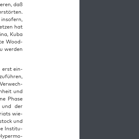
e­ren, daß
r­stör­ten.
 inso­fern,
et­zen hat
hi­na, Kuba
e­te Wood­
u wer­den
e erst ein­
zu­füh­ren,
 Ver­wech­
h­heit und
eine Pha­se
e) und der
ri­ats wie­
d­stock und
 Insti­tu­
e Hyper­mo­