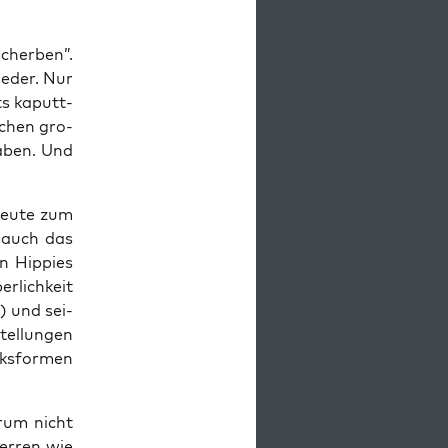
cher­ben”.
e­der. Nur
its kaputt­
schen gro­
haben. Und
heu­te zum
t auch das
n Hip­pies
r­lich­keit
s) und sei­
tel­lun­gen
ks­for­men
r­um nicht
er­ren wie