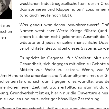
west­li­chen Indus­trie­ge­sell­schaf­ten, deren Cre
„Kon­su­mie­ren und Klap­pe hal­ten“ zusam­men­fa
(und auch heu­te noch läßt).
Was genau war dar­an bewah­rens­wert? Da
t aus
Namen west­li­cher Wer­te Krie­ge führ­te (und 
tischen
einem bis dahin nicht gekann­ten Aus­maß die 
men
wüs­te­te und jedes ein­zel­ne mensch­li­che Dase
ver­pflich­te­te, Bestand­teil die­ses Sys­tems zu w
Es spricht im Gegen­teil für Vita­li­tät, Mut und 
Gesund­heit, sich dage­gen mit allen zu Gebo­te s
Mit­teln zur Wehr zu set­zen. Wenn, wie 
Jimi Hen­drix die ame­ri­ka­ni­sche Natio­nal­hym­ne mit der Gi
nd ver­zerr­te und sich damit gegen alles wand­te, was 
ame­ri­ka­ner jener Zeit mit Stolz erfüll­te, so stimmt dar­
ung. Grund­ver­kehrt ist es, hier­in nur die Ouver­tü­re eine
 zu wol­len und mut- oder gar bös­wil­li­ge Zerstörung.
­mann fer­ner schreibt, daß mit der Hip­pie­be­we­gung in d