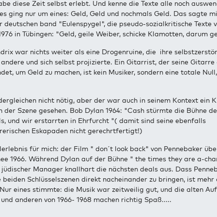
habe diese Zeit selbst erlebt. Und kenne die Texte alle noch auswen
es ging nur um eines: Geld, Geld und nochmals Geld. Das sagte mi
deutschen band "Eulenspygel", die pseudo-sozialkritische Texte v
1976 in Tübingen: "Geld, geile Weiber, schicke Klamotten, darum g
drix war nichts weiter als eine Drogenruine, die ihre selbstzerstö
andere und sich selbst projizierte. Ein Gitarrist, der seine Gitarre
et, um Geld zu machen, ist kein Musiker, sondern eine totale Null
ergleichen nicht nötig, aber der war auch in seinem Kontext ein 
n der Szene gesehen. Bob Dylan 1964: "Cash stürmte die Bühne d
ls, und wir erstarrten in Ehrfurcht "( damit sind seine ebenfalls
rerischen Eskapaden nicht gerechrtfertigt!)
lerlebnis für mich: der Film " don´t look back" von Pennebaker üb
ee 1966. Während Dylan auf der Bühne " the times they are a-chan
 jüdischer Manager knallhart die nächsten deals aus. Dass Penneb
e beiden Schlüsselszenen direkt nacheinander zu bringen, ist mehr 
 Nur eines stimmte: die Musik war zeitweilig gut, und die alten A
und anderen von 1966- 1968 machen richtig Spaß.....