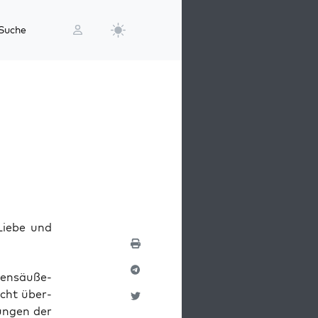
Suche
Liebe und
ns­äu­ße­
nicht über­
un­gen der