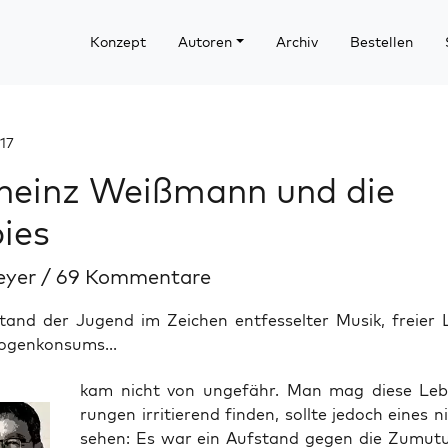
Konzept
Autoren
Archiv
Bestellen
017
heinz Weißmann und die
ies
eyer
/
69 Kommentare
tand der Jugend im Zeichen entfesselter Musik, freier 
rogenkonsums...
kam nicht von unge­fähr. Man mag die­se Lebe
run­gen irri­tie­rend fin­den, soll­te jedoch eines 
se­hen: Es war ein Auf­stand gegen die Zumu­t