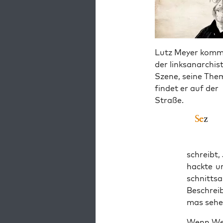
Lutz Meyer komm
der linksanarchis
Szene, seine The
findet er auf der
Straße.
schreibt, 
hack­te u
schnitts­
Beschrei­b
mas sehen
Wenn Weiß