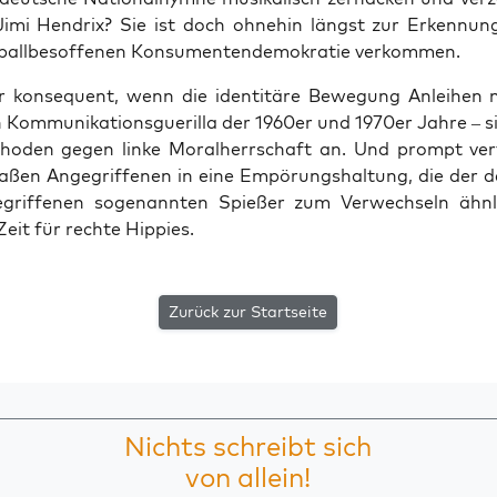
Jimi Hen­drix? Sie ist doch ohne­hin längst zur Erken­nungs
ball­be­sof­fe­nen Kon­su­men­ten­de­mo­kra­tie verkommen.
r kon­se­quent, wenn die iden­ti­tä­re Bewe­gung Anlei­hen
n Kom­mu­ni­ka­ti­ons­gue­ril­la der 1960er und 1970er Jah­re – 
tho­den gegen lin­ke Moral­herr­schaft an. Und prompt ver­f
a­ßen Ange­grif­fe­nen in eine Empö­rungs­hal­tung, die der d
­grif­fe­nen soge­nann­ten Spie­ßer zum Ver­wech­seln ähn­l
eit für rech­te Hippies.
Zurück zur Startseite
Nichts schreibt sich
von allein!