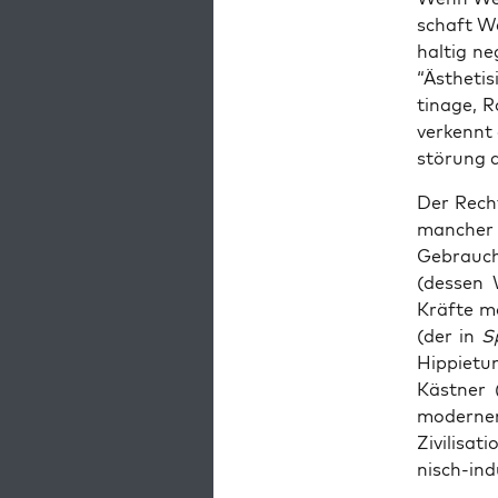
schaft We
hal­tig ne
“Ästhe­ti­s
ti­na­ge,
ver­kennt
stö­rung 
Der Rech­
man­cher 
Gebrauch 
(des­sen
Kräf­te mo
(der in
S
Hip­pie­t
Käst­ner 
moder­nen
Zivi­li­sa
nisch-indu