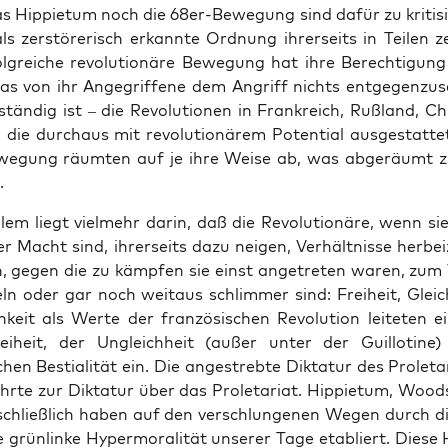
 Hip­pie­tum noch die 68er-Bewe­gung sind dafür zu kri­ti­si
ls zer­stö­re­risch erkann­te Ord­nung ihrer­seits in Tei­len ze
g­rei­che revo­lu­tio­nä­re Bewe­gung hat ihre Berech­ti­gung
as von ihr Ange­grif­fe­ne dem Angriff nichts ent­ge­gen­zu­s
tän­dig ist – die Revo­lu­tio­nen in Frank­reich, Ruß­land, C
die durch­aus mit revo­lu­tio­nä­rem Poten­ti­al aus­ge­stat­t
e­gung räum­ten auf je ihre Wei­se ab, was abge­räumt z
.
em liegt viel­mehr dar­in, daß die Revo­lu­tio­nä­re, wenn si
 Macht sind, ihrer­seits dazu nei­gen, Ver­hält­nis­se her­bei­
, gegen die zu kämp­fen sie einst ange­tre­ten waren, zum
ln oder gar noch weit­aus schlim­mer sind: Frei­heit, Gleic
ch­keit als Wer­te der fran­zö­si­schen Revo­lu­ti­on lei­te­ten 
i­heit, der Ungleich­heit (außer unter der Guil­lo­ti­n
chen Bes­tia­li­tät ein. Die ange­streb­te Dik­ta­tur des Pro­le­ta­
r­te zur Dik­ta­tur über das Pro­le­ta­ri­at. Hip­pie­tum, Woo
schließ­lich haben auf den ver­schlun­ge­nen Wegen durch die
e grün­lin­ke Hyper­mo­ra­li­tät unse­rer Tage eta­bliert. Die­s