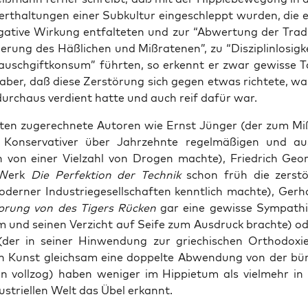
rt­hal­tun­gen einer Sub­kul­tur ein­ge­schleppt wur­den, die 
ga­ti­ve Wir­kung ent­fal­te­ten und zur “Abwer­tung der Tra­di­
ie­rung des Häß­li­chen und Miß­ra­te­nen”, zu “Dis­zi­plin­lo­sig­
 Rausch­gift­kon­sum” führ­ten, so erkennt er zwar gewis­se Ta
 aber, daß die­se Zer­stö­rung sich gegen etwas rich­te­te, wa
durch­aus ver­dient hat­te und auch reif dafür war.
ten zuge­rech­ne­te Autoren wie Ernst Jün­ger (der zum Miß­
Kon­ser­va­ti­ver über Jahr­zehn­te regel­mä­ßi­gen und aus­
von einer Viel­zahl von Dro­gen mach­te), Fried­rich Geo
 Werk
Die Per­fek­ti­on der Tech­nik
schon früh die zer­stö­r
der­ner Indus­trie­ge­sell­schaf­ten kennt­lich mach­te), Ger
prung von des Tigers Rücken
gar eine gewis­se Sym­pa­th
um und sei­nen Ver­zicht auf Sei­fe zum Aus­druck brach­te) o
(der in sei­ner Hin­wen­dung zur grie­chi­schen Ortho­do­x
 Kunst gleich­sam eine dop­pel­te Abwen­dung von der bür­g
­ti­on voll­zog) haben weni­ger im Hip­pie­tum als viel­mehr i
s­tri­el­len Welt das Übel erkannt.