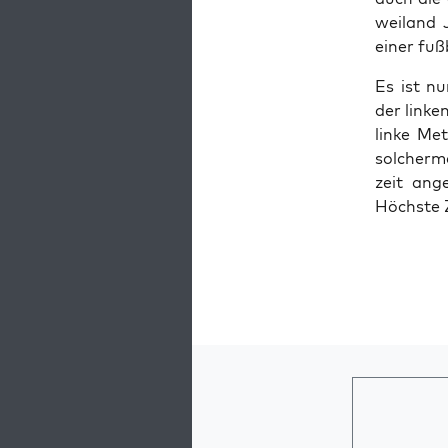
wei­land 
einer fuß­
Es ist nu
der lin­ke
lin­ke Me
sol­cher­m
zeit ange
Höchs­te Z