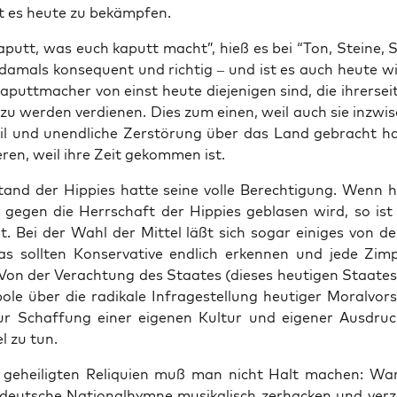
gilt es heu­te zu bekämpfen.
putt, was euch kaputt macht”, hieß es bei “Ton, Stei­ne, S
amals kon­se­quent und rich­tig – und ist es auch heu­te wi
putt­ma­cher von einst heu­te die­je­ni­gen sind, die ihrer­se
zu wer­den ver­die­nen. Dies zum einen, weil auch sie inzwi­
l und unend­li­che Zer­stö­rung über das Land gebracht 
ren, weil ihre Zeit gekom­men ist.
tand der Hip­pies hat­te sei­ne vol­le Berech­ti­gung. Wenn 
 gegen die Herr­schaft der Hip­pies gebla­sen wird, so is
gt. Bei der Wahl der Mit­tel läßt sich sogar eini­ges von de
as soll­ten Kon­ser­va­ti­ve end­lich erken­nen und jede Zim­pe
Von der Ver­ach­tung des Staa­tes (die­ses heu­ti­gen Staa­te
­le über die radi­ka­le Infra­ge­stel­lung heu­ti­ger Moral­vor­s
ur Schaf­fung einer eige­nen Kul­tur und eige­ner Aus­druc
el zu tun.
gehei­lig­ten Reli­qui­en muß man nicht Halt machen: Wa
deut­sche Natio­nal­hym­ne musi­ka­lisch zer­ha­cken und ver­z