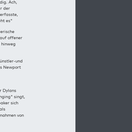
dig. Ach,
r der
erfasste,
eht es"
rerische
 auf offener
, hinweg
Künstler-und
es Newport
er Dylans
ging" singt,
aker sich
als
ufnahmen von