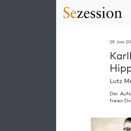
29. Juni 2
Karl
Hipp
Lutz M
Der Aufs
freien D