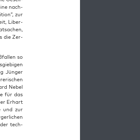
eine nach­
ti­on”, zur
keit, Liber­
t­sa­chen,
s die Zer­
fal­len so
gie­bi­gen
rg Jün­ger
e­ri­schen
­hard Nebel
ie für das
der Erhart
ie und zur
er­li­chen
n der tech­