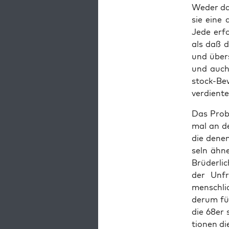
Weder das
sie eine a
Jede erfol
als daß d
und über­s
und auch 
stock-Bew
verdiente
Das Pro­bl
mal an der
die denen
seln ähne
Brü­der­li
der Unfre
mensch­li­
der­um füh
die 68er 
tio­nen di