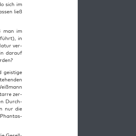
­do sich im
s­sen ließ
ß man im
führt), in
Natur ver­
in dar­auf
erden?
geis­ti­ge
te­hen­den
Weiß­mann
tar­re zer­
den Durch­
an nur die
s Phan­tas­
ie Gesell­