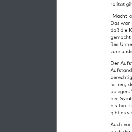
ra­li­tät 
“Macht ka
Das war d
daß die Ka
ge­macht 
ßes Unhei
zum ande­
Der Auf­s
Auf­stand
berech­ti
ler­nen, d
able­gen: 
ner Sym­bo
bis hin z
gibt es vi
Auch vor 
auch die 