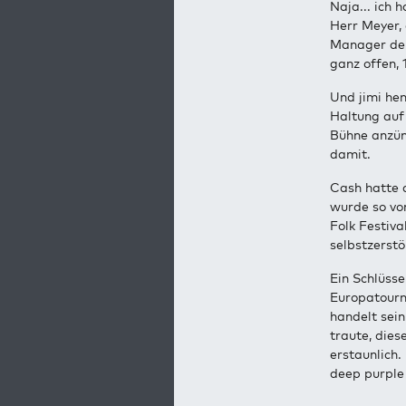
Naja... ich 
Herr Meyer, 
Manager der 
ganz offen, 
Und jimi hen
Haltung auf 
Bühne anzünd
damit.
Cash hatte d
wurde so vo
Folk Festiva
selbstzerstö
Ein Schlüsse
Europatourn
handelt sein
traute, dies
erstaunlich.
deep purple 