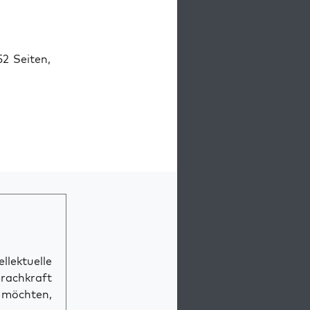
2 Sei­ten,
llektuelle
prachkraft
n möchten,