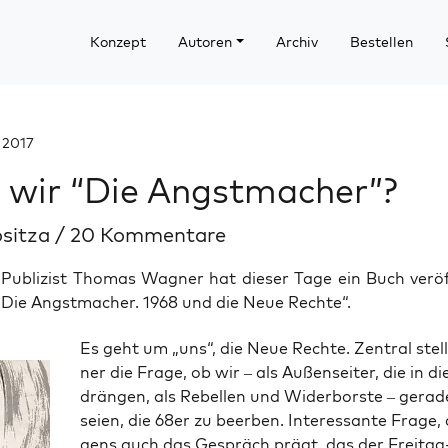
Konzept
Autoren
Archiv
Bestellen
 2017
 wir “Die Angstmacher”?
ositza
/
20 Kommentare
 Publizist Thomas Wagner hat dieser Tage ein Buch veröf
„Die Angstmacher. 1968 und die Neue Rechte“.
Es geht um „uns“, die Neue Rech­te. Zen­tral ste
ner die Fra­ge, ob wir – als Außen­sei­ter, die in di
drän­gen, als Rebel­len und Wider­bors­te – gera­
sei­en, die 68er zu beer­ben. Inter­es­san­te Fra­ge,
gens auch das Gespräch prägt, das der Frei­ta