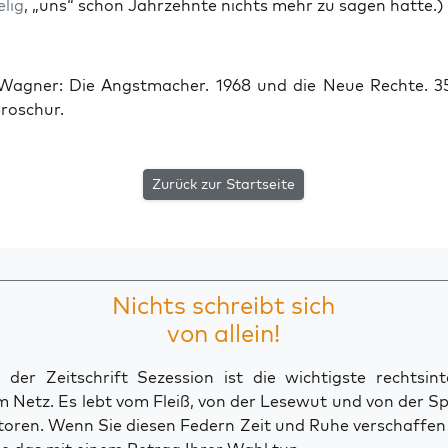
elig
, „uns“ schon Jahr­zehn­te nichts mehr zu sagen hatte.)
ag­ner: Die Angst­ma­cher. 1968 und die Neue Rech­te. 35
roschur.
Zurück zur Startseite
Nichts schreibt sich
von allein!
der Zeitschrift Sezession ist die wichtigste rechtsinte
 Netz. Es lebt vom Fleiß, von der Lesewut und von der S
toren. Wenn Sie diesen Federn Zeit und Ruhe verschaffe