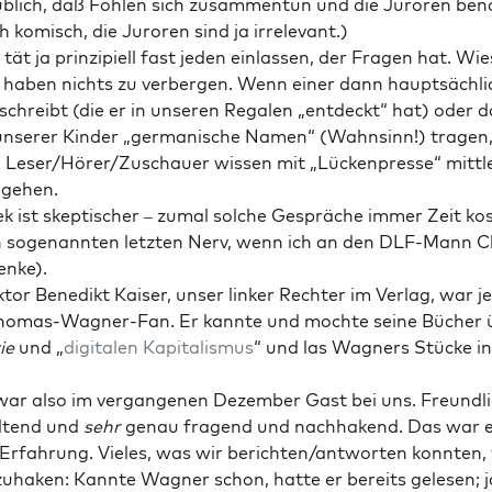
üb­lich, daß Foh­len sich zusam­men­tun und die Juro­ren beno
 komisch, die Juro­ren sind ja irrelevant.)
 tät ja prin­zi­pi­ell fast jeden ein­las­sen, der Fra­gen hat. Wi
r haben nichts zu ver­ber­gen. Wenn einer dann haupt­säch­l
schreibt (die er in unse­ren Rega­len „ent­deckt“ hat) oder d
unse­rer Kin­der „ger­ma­ni­sche Namen“ (Wahn­sinn!) tra­gen
 Leser/Hörer/Zuschauer wis­sen mit „Lücken­pres­se“ mitt­ler
gehen.
k ist skep­ti­scher – zumal sol­che Gesprä­che immer Zeit kos
 soge­nann­ten letz­ten Nerv, wenn ich an den DLF-Mann C
enke).
tor Bene­dikt Kai­ser, unser lin­ker Rech­ter im Ver­lag, war 
ho­mas-Wag­ner-Fan. Er kann­te und moch­te sei­ne Bücher 
ie
und „
digi­ta­len Kapi­ta­lis­mus
“ und las Wag­ners Stü­cke i
.
ar also im ver­gan­ge­nen Dezem­ber Gast bei uns. Freund­li
l­tend und
sehr
genau fra­gend und nach­ha­kend. Das war e
 Erfah­rung. Vie­les, was wir berichten/antworten konn­ten,
u­ha­ken: Kann­te Wag­ner schon, hat­te er bereits gele­sen; 