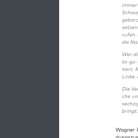
immer w
Schwar
ge­bar­
set­ze
rufen 
die Na
Wer die
to-go-K
tiert. 
Lin­ke.
Die Ver
che un
sech­zi
bringt.
Wag­ner k
dungs­zu­