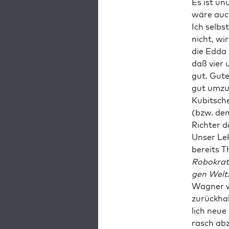
Es ist un
wäre auch
Ich selbst
nicht, wi
die Edda 
daß vier 
gut. Gute
gut umzu
Kubit­sche
(bzw. den
Rich­ter d
Unser Lek­
bereits T
Robo­kra­t
gen Welt
Wag­ner w
zurück­ha
lich neue
rasch abz