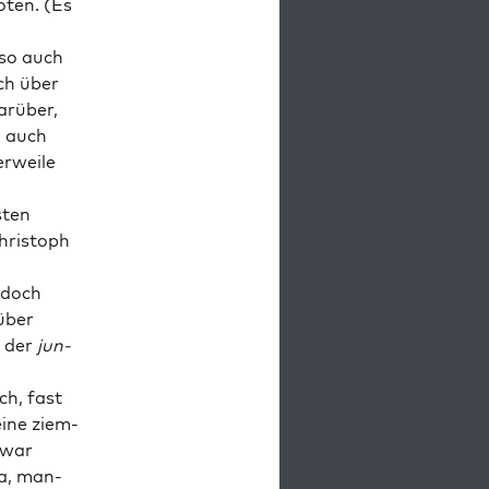
­ten. (Es
e­so auch
ich über
ar­über,
, auch
­wei­le
­ten
hris­toph
jedoch
über
n der
jun­
ch, fast
ine ziem­
 war
ja, man­