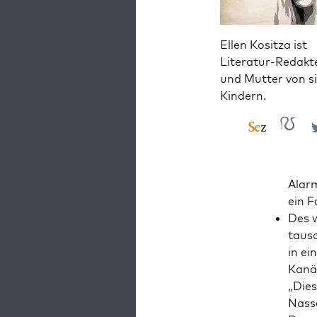
Ellen Kositza ist
Literatur-Redakt
und Mutter von s
Kindern.
Alarm
ein Fa
Des w
tausc
in ei
Kanä­
„Die­
Nas­s