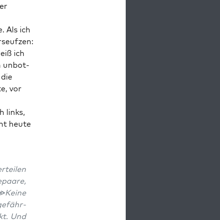
er
. Als ich
seuf­zen:
eiß ich
n unbot­
 die
te, vor
 links,
nt heu­te
tei­len
paa­re,
≫Kei­ne
gefähr­
kt. Und