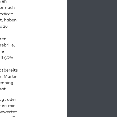
n eh
nur noch
r­li­che
rt, haben
ia
zu
­ren
ebril­le,
die
iß (
Die
 (bereits
r: Mar­tin
en­ning
hat.
ragt oder
 ist mir
ewer­tet.