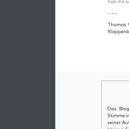
hab ihn s
– – –
Tho­mas W
Klappenb
Das Blog 
Stimme im
seiner Au