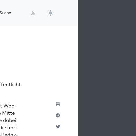
Suche
fentlicht.
llt Wag­
e Mit­te
de dabei
 die übri­
g-Redak­