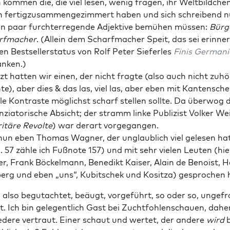
kom­men die, die viel lesen, wenig fra­gen, ihr Welt­bild­che
 fer­tig­zu­sam­men­ge­zim­mert haben und sich schrei­bend 
n paar furcht­erre­gen­de Adjek­ti­ve bemü­hen müs­sen:
Bür­ge
f­ma­cher
. (Allein dem Scharf­ma­cher Speit, das sei erin­ne
en Best­sel­ler­sta­tus von Rolf Peter Sie­fer­les
Finis Ger­ma­n
anken.)
zt hat­ten wir einen, der nicht frag­te (also auch nicht zuhö
te), aber dies & das las, viel las, aber eben mit Kan­ten­scher­
lle Kon­tras­te mög­lichst scharf stel­len soll­te. Da über­wog 
­zia­to­ri­sche Absicht; der stramm lin­ke Publi­zist Vol­ker We
i­tä­re Revol­te
) war der­art vorgegangen.
un eben Tho­mas Wag­ner, der unglaub­lich viel gele­sen hat
. 57 zäh­le ich Fuß­no­te 157) und mit sehr vie­len Leu­ten (hie
ner, Frank Böckel­mann, Bene­dikt Kai­ser, Alain de Benoist, H
berg und eben „uns“, Kubit­schek und Kositza) gespro­chen 
also begut­ach­tet, beäugt, vor­ge­führt, so oder so, unge­f
. Ich bin gele­gent­lich Gast bei Zucht­foh­len­schau­en, daher
­de­re ver­traut. Einer schaut und wer­tet, der ande­re
wird
b