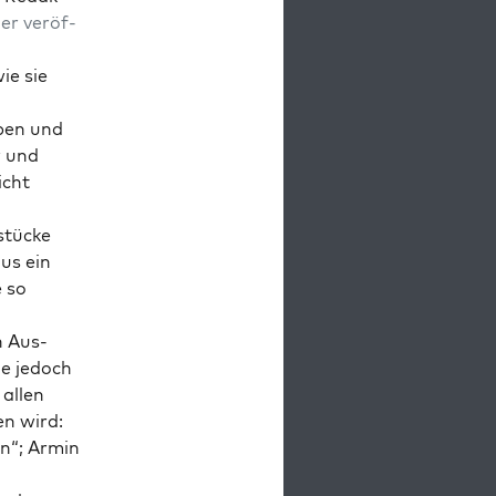
ier ver­öf­
ie sie
aben und
r und
icht
stü­cke
us ein
 so
n Aus­
ie jedoch
 allen
en wird:
en“; Armin