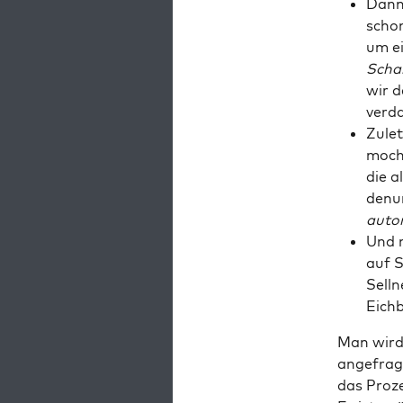
Dann 
schon
um ei
Schar
wir d
verd
Zulet
moch­
die a
denun
auto­r
Und n
auf S
Sell­
Eich­
Man wird 
ange­fragt
das Pro­ze