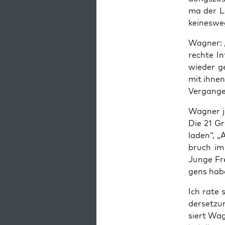
ma der Le
kei­nes­we
Wag­ner: „
rech­te In
wie­der g
mit ihnen 
Ver­gan­ge
Wag­ner j
Die 21 Gro
la­den“, „
bruch im 
Jun­ge Fre
gens hab
Ich rate 
der­set­z
siert Wag