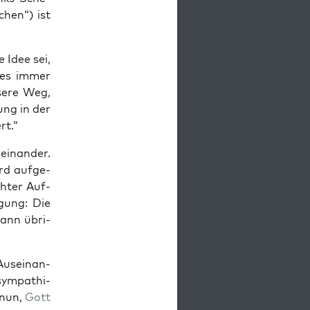
chen“) ist
e Idee sei,
ie es immer
se­re Weg,
zung in der
rt.“
in­an­der.
ird auf­ge­
ch­ter Auf­
­gung: Die
mann übri­
us­ein­an­
ym­pa­thi­
 nun,
Gott