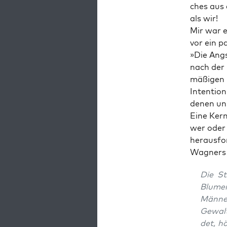
ches aus 
als wir!
Mir war ei
vor ein p
»Die Angs
nach der 
mä­ßi­gen 
Inten­ti­o
denen un
Eine Kern­
wer oder 
herausfo
Wag­ners 
Die St
Blu­me
Män­ne
Gewalt
det, h