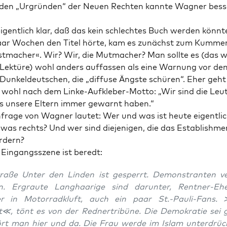
den „Urgrün­den“ der Neu­en Rech­ten kann­te Wag­ner bes­s
gent­lich klar, daß das kein schlech­tes Buch wer­den könn­te
aar Wochen den Titel hör­te, kam es zunächst zum Kum­mer­
t­ma­cher«. Wir? Wir, die Mut­ma­cher? Man soll­te es (das w
Lek­tü­re) wohl anders auf­fas­sen als eine War­nung vor de
Dun­kel­deut­schen, die „dif­fu­se Ängs­te schü­ren“. Eher geht
n wohl nach dem Lin­ke-Auf­kle­ber-Mot­to: „Wir sind die Leu­
s unse­re Eltern immer gewarnt haben.“
fra­ge von Wag­ner lau­tet: Wer und was ist heu­te eigent­lich
was rechts? Und wer sind die­je­ni­gen, die das Estab­lish­me
rdern?
Ein­gangs­sze­ne ist beredt:
ra­ße Unter den Lin­den ist gesperrt. Demons­tran­ten ver­
n. Ergrau­te Lang­haa­ri­ge sind dar­un­ter, Rent­ner-Ehe­
r in Motor­rad­kluft, auch ein paar St.-Pauli-Fans. 
≪, tönt es von der Red­ner­tri­bü­ne. Die Demo­kra­tie sei 
ört man hier und da. Die Frau wer­de im Islam unter­drüc