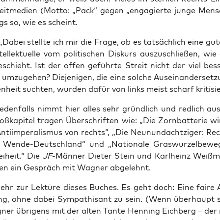
it­me­di­en (Mot­to: „Pack“ gegen „enga­gier­te jun­ge Men­s
gs so, wie es scheint.
Dabei stell­te ich mir die Fra­ge, ob es tat­säch­lich eine gut
tel­lek­tu­el­le vom poli­ti­schen Dis­kurs aus­zu­schlie­ßen, w
eschieht. Ist der offen geführ­te Streit nicht der viel bes­
umzu­ge­hen? Die­je­ni­gen, die eine sol­che Aus­ein­an­der­set­
n­heit such­ten, wur­den dafür von links meist scharf kritisie
eden­falls nimmt hier alles sehr gründ­lich und red­lich aus­e
ß­ka­pi­tel tra­gen Über­schrif­ten wie: „Die Zorn­bat­te­rie w
Anti­im­pe­ra­lis­mus von rechts“, „Die Neun­und­acht­zi­ger: Re
Wen­de-Deutsch­land“ und „Natio­na­le Gras­wur­zel­be­we
i­heit.“ Die
JF
-Män­ner Die­ter Stein und Karl­heinz Weiß­
en ein Gespräch mit Wag­ner abgelehnt.
sehr zur Lek­tü­re die­ses Buches. Es geht doch: Eine fai­re A
ung, ohne dabei Sym­pa­thi­sant zu sein. (Wenn über­haupt s
­ner übri­gens mit der alten Tan­te Hen­ning Eich­berg – der