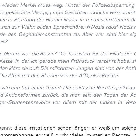
ie­der: Mer­kel muss weg. Hin­ter der Poli­zei­ab­sper­rung
z geklei­de­te Men­ge, jun­ge Gesich­ter, man­che ver­mummt
den in Rich­tung der Blu­men­kin­der in fort­ge­schrit­te­nem Al
n sich zur Wehr, bil­den Sprech­chö­re. ≫Nazis raus! Nazis 
sie den Gegen­de­mons­tran­ten zu. Aber wer sind hier eige
zis?
 Guten, wer die Bösen? Die Tou­ris­ten vor der Filia­le der 
et­te, in der ich gera­de mein Früh­stück ver­zehrt habe, si
Man klärt sie auf: Die mili­tan­ten Jun­gen sind von der Anti­
 Die Alten mit den Blu­men von der AfD, also Rechte.
­wir­rung hat einen Grund: Die poli­ti­sche Rech­te greift a
d Akti­ons­for­men zurück, die man seit den Tagen der Ac
­ger-Stu­den­ten­re­vol­te vor allem mit der Lin­ken in Ver­
ennt die­se Irri­ta­tio­nen schon län­ger, er weiß um sol­che
sam­men­hän­ge, er weiß auch: Vie­les im ste­ri­len Rechts-L