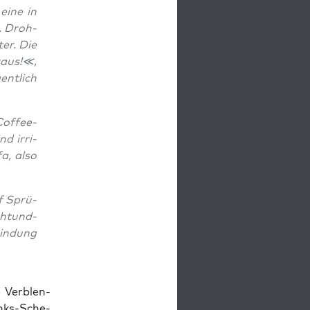
 eine in
. Droh­
ter. Die
raus!≪,
nt­lich
Cof­fee-
nd irri­
fa, also
uf Sprü­
ht­und­
bin­dung
 Ver­blen­
inks-Sche­