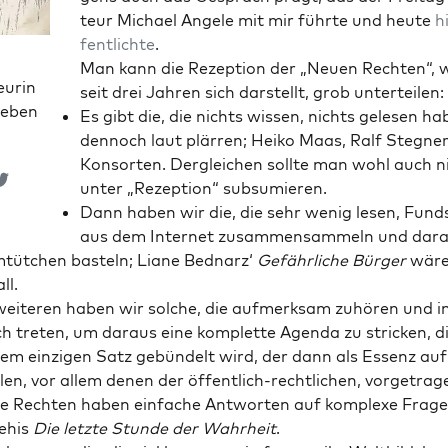
teur Micha­el Ange­le mit mir führ­te und heu­te
h
fent­lich­te
.
Man kann die Rezep­ti­on der „Neu­en Rech­ten“, w
eurin
seit drei Jah­ren sich dar­stellt, grob unterteilen:
ieben
Es gibt die, die nichts wis­sen, nichts gele­sen h
den­noch laut plär­ren; Hei­ko Maas, Ralf Ste­g­ne
Kon­sor­ten. Der­glei­chen soll­te man wohl auch n
unter „Rezep­ti­on“ subsumieren.
Dann haben wir die, die sehr wenig lesen, Fund­
aus dem Inter­net zusam­men­sam­meln und dar­a
­tüt­chen bas­teln; Lia­ne Bednarz‘
Gefähr­li­che Bür­ger
wäre
ll.
ei­te­ren haben wir sol­che, die auf­merk­sam zuhö­ren und i
h tre­ten, um dar­aus eine kom­plet­te Agen­da zu stri­cken, d
nem ein­zi­gen Satz gebün­delt wird, der dann als Essenz auf
len, vor allem denen der öffent­lich-recht­li­chen, vor­ge­tra­g
se Rech­ten haben ein­fa­che Ant­wor­ten auf kom­ple­xe Fra­g
ehis
Die letz­te Stun­de der Wahr­heit
.