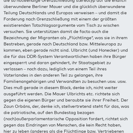
die so notwendige Grenzschließung stereotyp auf die endlich
überwundene Berliner Mauer und die glücklich überwundene
Teilung Deutschlands und Europas verweisen – und damit die
Forderung nach Grenzschließung mit einem der größten
existierenden Totschlagsargumente vom Tisch zu wischen
versuchen. Sie unterstützen damit de facto auch die
Bezeichnung der Migranten als „Flüchtlinge“, was sie in ihrem
Bestreben, gerade nach Deutschland bzw. Mitteleuropa zu
kommen, eben gerade nicht sind. Ulbricht (und Honecker) und
die für das DDR-System Verantwortlichen haben ihre Bürger
eingesperrt und daran gehindert, ihr Staatsgebiet zu
verlassen – noch dazu, lediglich von einem Teil ihres
Vaterlandes in den anderen Teil zu gelangen, ihre
Familienangehörigen und Verwandten zu besuchen usw. usw.
Dies muß gerade in diesem Block, denke ich, nicht weiter
ausgeführt werden. Die Mauer Ulbrichts etc. richtete sich
gegen die eigenen Bürger und beraubte sie ihrer Freiheit. Der
Zaun Orbáns, der, denke ich, stellvertretend steht für das, was
die patriotische, auf den Bundestag bezogen
(noch)außerparlamentarische Opposition fordert, richtet sich
gegen das Eindringen von Menschen, die kein Recht haben,
hier zu leben (anderes als die Flüchtlinge bzw. Vertriebenen