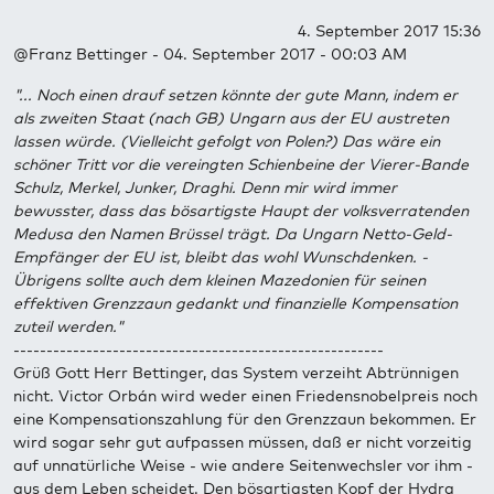
4. September 2017 15:36
@Franz Bettinger - 04. September 2017 - 00:03 AM
"... Noch einen drauf setzen könnte der gute Mann, indem er
als zweiten Staat (nach GB) Ungarn aus der EU austreten
lassen würde. (Vielleicht gefolgt von Polen?) Das wäre ein
schöner Tritt vor die vereingten Schienbeine der Vierer-Bande
Schulz, Merkel, Junker, Draghi. Denn mir wird immer
bewusster, dass das bösartigste Haupt der volksverratenden
Medusa den Namen Brüssel trägt. Da Ungarn Netto-Geld-
Empfänger der EU ist, bleibt das wohl Wunschdenken. -
Übrigens sollte auch dem kleinen Mazedonien für seinen
effektiven Grenzzaun gedankt und finanzielle Kompensation
zuteil werden."
--------------------------------------------------------
Grüß Gott Herr Bettinger, das System verzeiht Abtrünnigen
nicht. Victor Orbán wird weder einen Friedensnobelpreis noch
eine Kompensationszahlung für den Grenzzaun bekommen. Er
wird sogar sehr gut aufpassen müssen, daß er nicht vorzeitig
auf unnatürliche Weise - wie andere Seitenwechsler vor ihm -
aus dem Leben scheidet. Den bösartigsten Kopf der Hydra