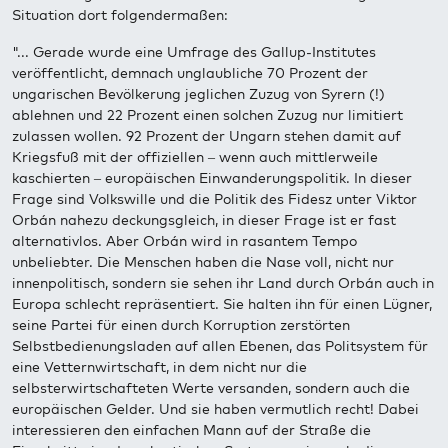
Situation dort folgendermaßen:
"... Gerade wurde eine Umfrage des Gallup-Institutes
veröffentlicht, demnach unglaubliche 70 Prozent der
ungarischen Bevölkerung jeglichen Zuzug von Syrern (!)
ablehnen und 22 Prozent einen solchen Zuzug nur limitiert
zulassen wollen. 92 Prozent der Ungarn stehen damit auf
Kriegsfuß mit der offiziellen – wenn auch mittlerweile
kaschierten – europäischen Einwanderungspolitik. In dieser
Frage sind Volkswille und die Politik des Fidesz unter Viktor
Orbán nahezu deckungsgleich, in dieser Frage ist er fast
alternativlos. Aber Orbán wird in rasantem Tempo
unbeliebter. Die Menschen haben die Nase voll, nicht nur
innenpolitisch, sondern sie sehen ihr Land durch Orbán auch in
Europa schlecht repräsentiert. Sie halten ihn für einen Lügner,
seine Partei für einen durch Korruption zerstörten
Selbstbedienungsladen auf allen Ebenen, das Politsystem für
eine Vetternwirtschaft, in dem nicht nur die
selbsterwirtschafteten Werte versanden, sondern auch die
europäischen Gelder. Und sie haben vermutlich recht! Dabei
interessieren den einfachen Mann auf der Straße die