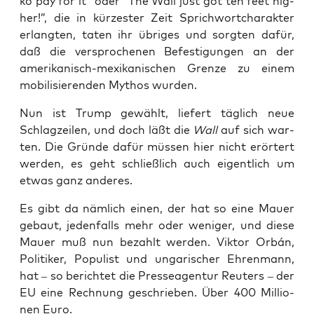
ko pay for it” oder “The Wall just got ten feet hig­
her!”, die in kür­zes­ter Zeit Sprich­wort­cha­rak­ter
erlang­ten, taten ihr übri­ges und sorg­ten dafür,
daß die ver­spro­che­nen Befes­ti­gun­gen an der
ame­ri­ka­nisch-mexi­ka­ni­schen Gren­ze zu einem
mobi­li­sie­ren­den Mythos wurden.
Nun ist Trump gewählt, lie­fert täg­lich neue
Schlag­zei­len, und doch läßt die
Wall
auf sich war­
ten. Die Grün­de dafür müs­sen hier nicht erör­tert
wer­den, es geht schließ­lich auch eigent­lich um
etwas ganz anderes.
Es gibt da näm­lich einen, der hat so eine Mau­er
gebaut, jeden­falls mehr oder weni­ger, und die­se
Mau­er muß nun bezahlt wer­den. Vik­tor Orbán,
Poli­ti­ker, Popu­list und unga­ri­scher Ehren­mann,
hat – so berich­tet die Pres­se­agen­tur Reu­ters – der
EU eine Rech­nung geschrie­ben. Über 400 Mil­lio­
nen Euro.