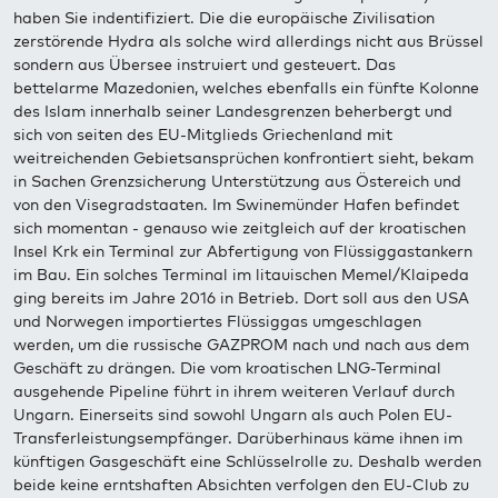
haben Sie indentifiziert. Die die europäische Zivilisation
zerstörende Hydra als solche wird allerdings nicht aus Brüssel
sondern aus Übersee instruiert und gesteuert. Das
bettelarme Mazedonien, welches ebenfalls ein fünfte Kolonne
des Islam innerhalb seiner Landesgrenzen beherbergt und
sich von seiten des EU-Mitglieds Griechenland mit
weitreichenden Gebietsansprüchen konfrontiert sieht, bekam
in Sachen Grenzsicherung Unterstützung aus Östereich und
von den Visegradstaaten. Im Swinemünder Hafen befindet
sich momentan - genauso wie zeitgleich auf der kroatischen
Insel Krk ein Terminal zur Abfertigung von Flüssiggastankern
im Bau. Ein solches Terminal im litauischen Memel/Klaipeda
ging bereits im Jahre 2016 in Betrieb. Dort soll aus den USA
und Norwegen importiertes Flüssiggas umgeschlagen
werden, um die russische GAZPROM nach und nach aus dem
Geschäft zu drängen. Die vom kroatischen LNG-Terminal
ausgehende Pipeline führt in ihrem weiteren Verlauf durch
Ungarn. Einerseits sind sowohl Ungarn als auch Polen EU-
Transferleistungsempfänger. Darüberhinaus käme ihnen im
künftigen Gasgeschäft eine Schlüsselrolle zu. Deshalb werden
beide keine erntshaften Absichten verfolgen den EU-Club zu