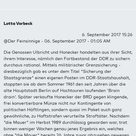
Lotta Vorbeck
6. September 2017 15:26
@Der Feinsinnige - 06. September 2017 - 01:05 AM
Die Genossen Ulbricht und Honecker handelten aus ihrer Sicht,
ihrem Interesse, nämlich den Fortbestand der DDR zu sichern
durchaus rational. Mittels militärischer Grenzsicherung -
diesbezüglich gab es unter dem Titel "Sicherung der
Staatsgrenze" einen eigenen Posten im DDR-Staatshaushalt,
stoppten sie ab dem Sommer 1961 den seit Jahren über die
alte Hauptstadt Berlin auf Hochtouren laufenden 'Brain
drain'. Später verkaufte Honecker der BRD gegen klingende,
frei konvertierbare Münze nicht nur Kontingente von
politischen Häftlingen, sondern quasi im Paket auch ganz
gewöhnliche, zu Haftstrafen verurteilte Straftäter. Nachdem
"die Mauer" im Herbst 1989 durchlässig geworden war, trat
binnen weniger Wochen genau jenes Ergebnis ein, welches
ohne "die Mauer" bereits 26 Jahre zuvor abzusehen gewesen