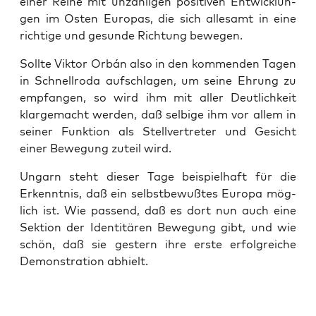
einer Rei­he mit unzäh­li­gen posi­ti­ven Ent­wick­lun­
gen im Osten Euro­pas, die sich alle­samt in eine
rich­ti­ge und gesun­de Rich­tung bewegen.
Soll­te Vik­tor Orbán also in den kom­men­den Tagen
in Schnell­ro­da auf­schla­gen, um sei­ne Ehrung zu
emp­fan­gen, so wird ihm mit aller Deut­lich­keit
klar­ge­macht wer­den, daß sel­bi­ge ihm vor allem in
sei­ner Funk­ti­on als Stell­ver­tre­ter und Gesicht
einer Bewe­gung zuteil wird.
Ungarn steht die­ser Tage bei­spiel­haft für die
Erkennt­nis, daß ein selbst­be­wuß­tes Euro­pa mög­
lich ist. Wie pas­send, daß es dort nun auch eine
Sek­ti­on der Iden­ti­tä­ren Bewe­gung gibt, und wie
schön, daß sie ges­tern ihre ers­te erfolg­rei­che
Demons­tra­ti­on abhielt.