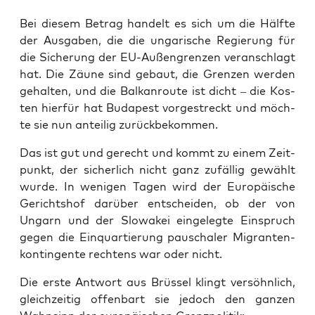
Bei die­sem Betrag han­delt es sich um die Hälf­te
der Aus­ga­ben, die die unga­ri­sche Regie­rung für
die Siche­rung der EU-Außen­gren­zen ver­an­schlagt
hat. Die Zäu­ne sind gebaut, die Gren­zen wer­den
gehal­ten, und die Bal­kan­rou­te ist dicht – die Kos­
ten hier­für hat Buda­pest vor­ge­streckt und möch­
te sie nun antei­lig zurückbekommen.
Das ist gut und gerecht und kommt zu einem Zeit­
punkt, der sicher­lich nicht ganz zufäl­lig gewählt
wur­de. In weni­gen Tagen wird der Euro­päi­sche
Gerichts­hof dar­über ent­schei­den, ob der von
Ungarn und der Slo­wa­kei ein­ge­leg­te Ein­spruch
gegen die Ein­quar­tie­rung pau­scha­ler Migran­ten­
kon­tin­gen­te rech­tens war oder nicht.
Die ers­te Ant­wort aus Brüs­sel klingt ver­söhn­lich,
gleich­zei­tig offen­bart sie jedoch den gan­zen