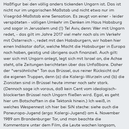
Haßfigur bei den völlig anders tickenden Ungarn ist. Das ist
nicht nur im ungarischen Maßstab und nicht etwa nur im
Visegrád-Maßstab eine Sensation. Es zeugt von einer - leider
verspäteten - völligen Umkehr im Denken im Haus Habsburg
und sogar in Jerusalem und (!) Tel Aviv, denn: Wer mit Ungarn
redet, - das gilt im Jahre 2017 viel mehr noch als im Verkehr
mit Österreich -, redet mit den Habsburgern, wir haben hier
einen Indikator dafür, welche Macht die Habsburger in Europa
noch haben, geistig und übrigens auch finanziell. Auch gilt:
wer sich mit Ungarn anlegt, legt sich mit Israel an, die Achse
steht, alle Zeitungen berichteten über das Unfaßbare. Daher
der "versöhnliche" Ton aus Brüssel, aus reiner Rücksicht auf
die eigenen Truppen, denn (a) die Kalergi-Wurzeln und (b) die
Zionisten sind in Brüssel heute immer noch sehr stark.
(Dennoch sage ich voraus, daß kein Cent vom ideologisch-
blockierten Brüssel nach Ungarn fließen wird. Egal, es geht
hier um Botschaften in die Tektonik hinein.) Ich weiß, in
welches Wespennest ich hier bei SiN steche: siehe auch die
Paneuropa-Jugend (ergo: Kalergi-Jugend) am 4. November
1989 am Brandenburger Tor, und man beachte die
Kommentare unter dem Film, die Leute wachen langsam,