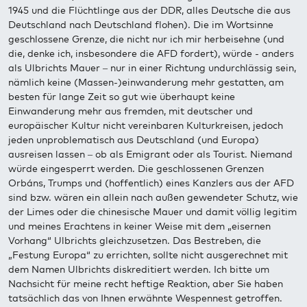
1945 und die Flüchtlinge aus der DDR, alles Deutsche die aus
Deutschland nach Deutschland flohen). Die im Wortsinne
geschlossene Grenze, die nicht nur ich mir herbeisehne (und
die, denke ich, insbesondere die AFD fordert), würde - anders
als Ulbrichts Mauer – nur in einer Richtung undurchlässig sein,
nämlich keine (Massen-)einwanderung mehr gestatten, am
besten für lange Zeit so gut wie überhaupt keine
Einwanderung mehr aus fremden, mit deutscher und
europäischer Kultur nicht vereinbaren Kulturkreisen, jedoch
jeden unproblematisch aus Deutschland (und Europa)
ausreisen lassen – ob als Emigrant oder als Tourist. Niemand
würde eingesperrt werden. Die geschlossenen Grenzen
Orbáns, Trumps und (hoffentlich) eines Kanzlers aus der AFD
sind bzw. wären ein allein nach außen gewendeter Schutz, wie
der Limes oder die chinesische Mauer und damit völlig legitim
und meines Erachtens in keiner Weise mit dem „eisernen
Vorhang“ Ulbrichts gleichzusetzen. Das Bestreben, die
„Festung Europa“ zu errichten, sollte nicht ausgerechnet mit
dem Namen Ulbrichts diskreditiert werden. Ich bitte um
Nachsicht für meine recht heftige Reaktion, aber Sie haben
tatsächlich das von Ihnen erwähnte Wespennest getroffen.