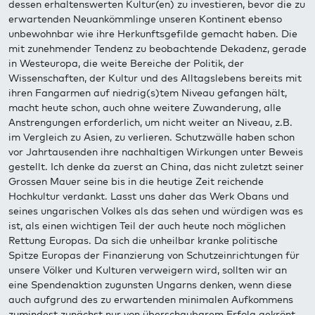
dessen erhaltenswerten Kultur(en) zu investieren, bevor die zu
erwartenden Neuankömmlinge unseren Kontinent ebenso
unbewohnbar wie ihre Herkunftsgefilde gemacht haben. Die
mit zunehmender Tendenz zu beobachtende Dekadenz, gerade
in Westeuropa, die weite Bereiche der Politik, der
Wissenschaften, der Kultur und des Alltagslebens bereits mit
ihren Fangarmen auf niedrig(s)tem Niveau gefangen hält,
macht heute schon, auch ohne weitere Zuwanderung, alle
Anstrengungen erforderlich, um nicht weiter an Niveau, z.B.
im Vergleich zu Asien, zu verlieren. Schutzwälle haben schon
vor Jahrtausenden ihre nachhaltigen Wirkungen unter Beweis
gestellt. Ich denke da zuerst an China, das nicht zuletzt seiner
Grossen Mauer seine bis in die heutige Zeit reichende
Hochkultur verdankt. Lasst uns daher das Werk Obans und
seines ungarischen Volkes als das sehen und würdigen was es
ist, als einen wichtigen Teil der auch heute noch möglichen
Rettung Europas. Da sich die unheilbar kranke politische
Spitze Europas der Finanzierung von Schutzeinrichtungen für
unsere Völker und Kulturen verweigern wird, sollten wir an
eine Spendenaktion zugunsten Ungarns denken, wenn diese
auch aufgrund des zu erwartenden minimalen Aufkommens
zumindest zunächst nur von überschaubarem Erfolg gekrönt