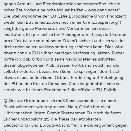
gegen Armuts- und Elendsmigration selbstverständlich ein
hoher Zaun oder eine hohe Mauer helfen – was denn sonst?
Die Stellungnahme der EU („Die Europäische Union finanziert
weder den Bau eines Zaunes noch einer Grenzabsperrung“)
zeigt die ganze Perversität und Verkommenheit dieser
Institution. Ich persönlich bin Anhänger der These, daß Europa
am effektivsten vereint seine Zukunft sichern und sich vor der
drohenden neuen Völkerwanderung schützen kann. Dies wird
aber nicht die EU in ihrer heutigen Verfassung leisten. Daher
hoffe ich, daß Orbán und seine Verbündeten es schaffen,
diesen abgehobenen Klub, dessen Politik man doch nur als
selbstmörderisch bezeichnen kann, zu sprengen, damit sich
etwas neues bilden kann. Orbáns Forderung auf Beteiligung
der EU an den Kosten für seinen Zaun ist jedenfalls eine so
simple wie brillante Reaktion auf die offizielle EU-Politik.
@ Gustav Grambauer: Ich muß Ihnen zumindest in einem
Punkt vehement widersprechen: Nein, Orbán hat nicht
Ulbricht rehabilitiert. Damit übernehmen Sie doch de facto
(sicher unbeabsichtigt) die These der etablierten
Deutschland- und Europa-Abschaffer, die als Argument gegen