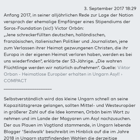
3. September 2017 18:29
Anfang 2017, in seiner alljährlichen Rede zur Lage der Nation
versprach der ehemalige Empfänger eines Stipendiums der
Soros-Foundation (sic!) Victor Orbán:
„Jene schreckerfüllten deutschen, holländischen,
französischen, italienischen Politiker und Journalisten, jene
zum Verlassen ihrer Heimat gezwungenen Christen, die ihr
Europa in der eigenen Heimat verloren haben, werden es bei
uns wiederfinden“, erklärte der 53-Jährige. „Die wahren
Flüchtlinge werden wir natürlich aufnehmen“. Quelle:
Viktor
Orban - Heimatlose Europäer erhalten in Ungarn Asyl! ›
COMPACT
______________________
Selbstverständlich wird das kleine Ungarn schnell an seine
Kapazitätsgrenze gelangen, sollten Mittel- und Westeuropäer
in größerer Zahl auf die Idee kommen, Orbán beim Wort zu
nehmen und im Lande der Magyaren um Asyl nachzusuchen.
Der aus Plauen im Vogtland stammende, in Ungarn lebende
Blogger 'Seidwalk' beschreibt im Hinblick auf die im Jahre
2018 in Ungarn stattfindenden Wahlen die derzeitige