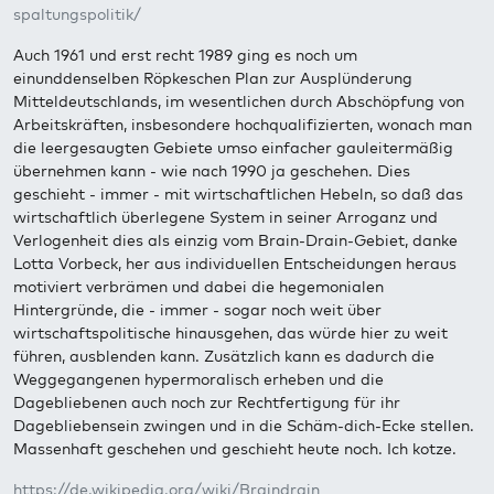
spaltungspolitik/
Auch 1961 und erst recht 1989 ging es noch um
einunddenselben Röpkeschen Plan zur Ausplünderung
Mitteldeutschlands, im wesentlichen durch Abschöpfung von
Arbeitskräften, insbesondere hochqualifizierten, wonach man
die leergesaugten Gebiete umso einfacher gauleitermäßig
übernehmen kann - wie nach 1990 ja geschehen. Dies
geschieht - immer - mit wirtschaftlichen Hebeln, so daß das
wirtschaftlich überlegene System in seiner Arroganz und
Verlogenheit dies als einzig vom Brain-Drain-Gebiet, danke
Lotta Vorbeck, her aus individuellen Entscheidungen heraus
motiviert verbrämen und dabei die hegemonialen
Hintergründe, die - immer - sogar noch weit über
wirtschaftspolitische hinausgehen, das würde hier zu weit
führen, ausblenden kann. Zusätzlich kann es dadurch die
Weggegangenen hypermoralisch erheben und die
Dagebliebenen auch noch zur Rechtfertigung für ihr
Dagebliebensein zwingen und in die Schäm-dich-Ecke stellen.
Massenhaft geschehen und geschieht heute noch. Ich kotze.
https://de.wikipedia.org/wiki/Braindrain