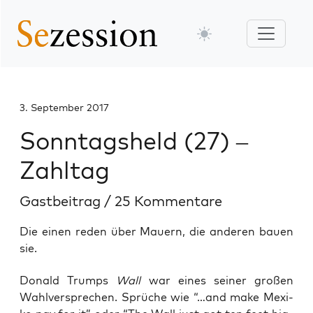
3. September 2017
Sonntagsheld (27) –
Zahltag
Gastbeitrag
/
25 Kommentare
Die einen reden über Mauern, die anderen bauen
sie.
Donald Trumps
Wall
war eines sei­ner gro­ßen
Wahl­ver­spre­chen. Sprü­che wie “…and make Mexi­