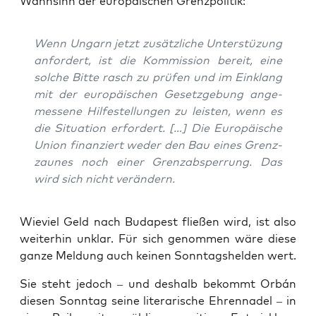
Wahn­sinn der euro­päi­schen Grenzpolitik:
Wenn Ungarn jetzt zusätz­li­che Unter­stü­zung
anfor­dert, ist die Kom­mis­si­on bereit, eine
sol­che Bit­te rasch zu prü­fen und im Ein­klang
mit der euro­päi­schen Gesetz­ge­bung ange­
mes­se­ne Hil­fe­stel­lun­gen zu leis­ten, wenn es
die Situa­ti­on erfor­dert. […] Die Euro­päi­sche
Uni­on finan­ziert weder den Bau eines Grenz­
zau­nes noch einer Grenz­ab­sper­rung. Das
wird sich nicht verändern.
Wie­viel Geld nach Buda­pest flie­ßen wird, ist also
wei­ter­hin unklar. Für sich genom­men wäre die­se
gan­ze Mel­dung auch kei­nen Sonn­tags­hel­den wert.
Sie steht jedoch – und des­halb bekommt Orbán
die­sen Sonn­tag sei­ne lite­ra­ri­sche Ehren­na­del – in