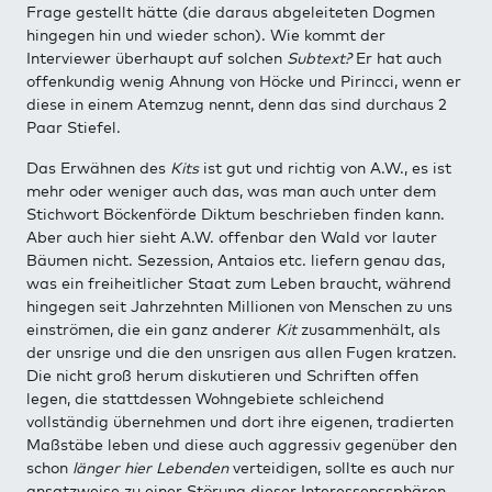
Frage gestellt hätte (die daraus abgeleiteten Dogmen
hingegen hin und wieder schon). Wie kommt der
Interviewer überhaupt auf solchen
Subtext?
Er hat auch
offenkundig wenig Ahnung von Höcke und Pirincci, wenn er
diese in einem Atemzug nennt, denn das sind durchaus 2
Paar Stiefel.
Das Erwähnen des
Kits
ist gut und richtig von A.W., es ist
mehr oder weniger auch das, was man auch unter dem
Stichwort Böckenförde Diktum beschrieben finden kann.
Aber auch hier sieht A.W. offenbar den Wald vor lauter
Bäumen nicht. Sezession, Antaios etc. liefern genau das,
was ein freiheitlicher Staat zum Leben braucht, während
hingegen seit Jahrzehnten Millionen von Menschen zu uns
einströmen, die ein ganz anderer
Kit
zusammenhält, als
der unsrige und die den unsrigen aus allen Fugen kratzen.
Die nicht groß herum diskutieren und Schriften offen
legen, die stattdessen Wohngebiete schleichend
vollständig übernehmen und dort ihre eigenen, tradierten
Maßstäbe leben und diese auch aggressiv gegenüber den
schon
länger hier Lebenden
verteidigen, sollte es auch nur
ansatzweise zu einer Störung dieser Interessenssphären