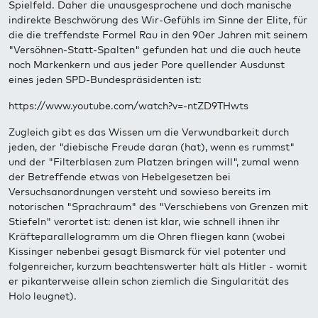
Spielfeld. Daher die unausgesprochene und doch manische
indirekte Beschwörung des Wir-Gefühls im Sinne der Elite, für
die die treffendste Formel Rau in den 90er Jahren mit seinem
"Versöhnen-Statt-Spalten" gefunden hat und die auch heute
noch Markenkern und aus jeder Pore quellender Ausdunst
eines jeden SPD-Bundespräsidenten ist:
https://www.youtube.com/watch?v=-ntZD9THwts
Zugleich gibt es das Wissen um die Verwundbarkeit durch
jeden, der "diebische Freude daran (hat), wenn es rummst"
und der "Filterblasen zum Platzen bringen will", zumal wenn
der Betreffende etwas von Hebelgesetzen bei
Versuchsanordnungen versteht und sowieso bereits im
notorischen "Sprachraum" des "Verschiebens von Grenzen mit
Stiefeln" verortet ist: denen ist klar, wie schnell ihnen ihr
Kräfteparallelogramm um die Ohren fliegen kann (wobei
Kissinger nebenbei gesagt Bismarck für viel potenter und
folgenreicher, kurzum beachtenswerter hält als Hitler - womit
er pikanterweise allein schon ziemlich die Singularität des
Holo leugnet).