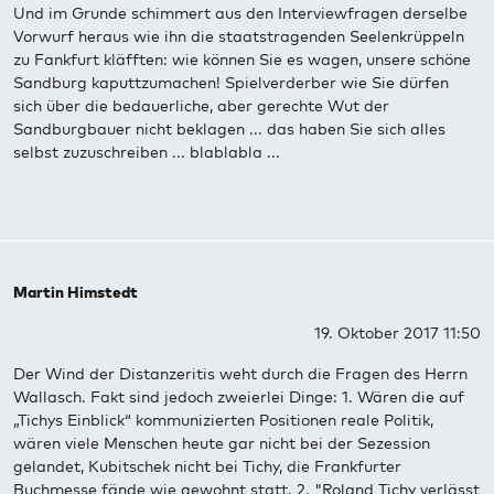
Und im Grunde schimmert aus den Interviewfragen derselbe
Vorwurf heraus wie ihn die staatstragenden Seelenkrüppeln
zu Fankfurt kläfften: wie können Sie es wagen, unsere schöne
Sandburg kaputtzumachen! Spielverderber wie Sie dürfen
sich über die bedauerliche, aber gerechte Wut der
Sandburgbauer nicht beklagen ... das haben Sie sich alles
selbst zuzuschreiben ... blablabla ...
Martin Himstedt
19. Oktober 2017 11:50
Der Wind der Distanzeritis weht durch die Fragen des Herrn
Wallasch. Fakt sind jedoch zweierlei Dinge: 1. Wären die auf
„Tichys Einblick“ kommunizierten Positionen reale Politik,
wären viele Menschen heute gar nicht bei der Sezession
gelandet, Kubitschek nicht bei Tichy, die Frankfurter
Buchmesse fände wie gewohnt statt. 2. "Roland Tichy verlässt