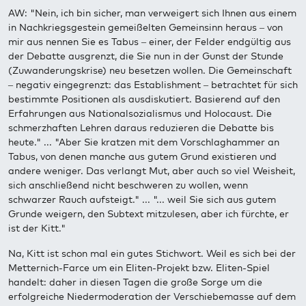
AW: "Nein, ich bin sicher, man verweigert sich Ihnen aus einem
in Nachkriegsgestein gemeißelten Gemeinsinn heraus – von
mir aus nennen Sie es Tabus – einer, der Felder endgültig aus
der Debatte ausgrenzt, die Sie nun in der Gunst der Stunde
(Zuwanderungskrise) neu besetzen wollen. Die Gemeinschaft
– negativ eingegrenzt: das Establishment – betrachtet für sich
bestimmte Positionen als ausdiskutiert. Basierend auf den
Erfahrungen aus Nationalsozialismus und Holocaust. Die
schmerzhaften Lehren daraus reduzieren die Debatte bis
heute." ... "Aber Sie kratzen mit dem Vorschlaghammer an
Tabus, von denen manche aus gutem Grund existieren und
andere weniger. Das verlangt Mut, aber auch so viel Weisheit,
sich anschließend nicht beschweren zu wollen, wenn
schwarzer Rauch aufsteigt." ... "... weil Sie sich aus gutem
Grunde weigern, den Subtext mitzulesen, aber ich fürchte, er
ist der Kitt."
Na, Kitt ist schon mal ein gutes Stichwort. Weil es sich bei der
Metternich-Farce um ein Eliten-Projekt bzw. Eliten-Spiel
handelt: daher in diesen Tagen die große Sorge um die
erfolgreiche Niedermoderation der Verschiebemasse auf dem