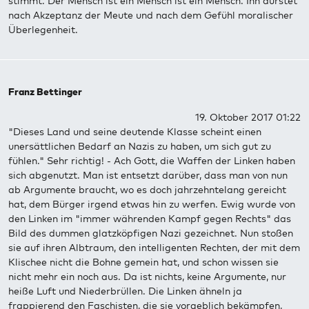
stimmt. Der Mensch ist ein Mensch ist ein Mensch. Ihn dürstet
nach Akzeptanz der Meute und nach dem Gefühl moralischer
Überlegenheit.
Franz Bettinger
19. Oktober 2017 01:22
"Dieses Land und seine deutende Klasse scheint einen
unersättlichen Bedarf an Nazis zu haben, um sich gut zu
fühlen." Sehr richtig! - Ach Gott, die Waffen der Linken haben
sich abgenutzt. Man ist entsetzt darüber, dass man von nun
ab Argumente braucht, wo es doch jahrzehntelang gereicht
hat, dem Bürger irgend etwas hin zu werfen. Ewig wurde von
den Linken im "immer währenden Kampf gegen Rechts" das
Bild des dummen glatzköpfigen Nazi gezeichnet. Nun stoßen
sie auf ihren Albtraum, den intelligenten Rechten, der mit dem
Klischee nicht die Bohne gemein hat, und schon wissen sie
nicht mehr ein noch aus. Da ist nichts, keine Argumente, nur
heiße Luft und Niederbrüllen. Die Linken ähneln ja
frappierend den Faschisten, die sie vorgeblich bekämpfen,