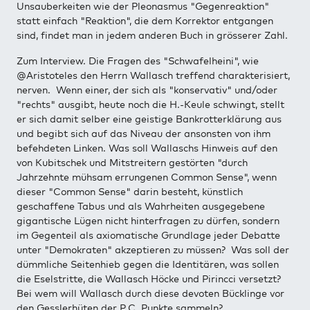
Unsauberkeiten wie der Pleonasmus "Gegenreaktion"
statt einfach "Reaktion", die dem Korrektor entgangen
sind, findet man in jedem anderen Buch in grösserer Zahl.
Zum Interview. Die Fragen des "Schwafelheini", wie
@Aristoteles den Herrn Wallasch treffend charakterisiert,
nerven. Wenn einer, der sich als "konservativ" und/oder
"rechts" ausgibt, heute noch die H.-Keule schwingt, stellt
er sich damit selber eine geistige Bankrotterklärung aus
und begibt sich auf das Niveau der ansonsten von ihm
befehdeten Linken. Was soll Wallaschs Hinweis auf den
von Kubitschek und Mitstreitern gestörten "durch
Jahrzehnte mühsam errungenen Common Sense", wenn
dieser "Common Sense" darin besteht, künstlich
geschaffene Tabus und als Wahrheiten ausgegebene
gigantische Lügen nicht hinterfragen zu dürfen, sondern
im Gegenteil als axiomatische Grundlage jeder Debatte
unter "Demokraten" akzeptieren zu müssen? Was soll der
dümmliche Seitenhieb gegen die Identitären, was sollen
die Eselstritte, die Wallasch Höcke und Pirincci versetzt?
Bei wem will Wallasch durch diese devoten Bücklinge vor
den Gesslerhüten der P.C. Punkte sammeln?