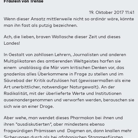
Fräulein von Trense
19. Oktober 2017 11:41
Wenn dieser Ansatz mittlerweile nicht so ordinär wäre, könnte
man ihn fast als putzig bezeichnen.
Ach, die lieben, braven Wallasche dieser Zeit und dieses
Landes!
In Gestalt von zahllosen Lehrern, Journalisten und anderen
Multiplikatoren des amtierenden Weltgeistes harfen sie
einem unablässig die Mär vom kritischen Denken vor, das
gnadenlos alles Überkommene in Frage zu stellen und im
Säurebad der Kritik aufzulösen hat (gewissermaßen als eine
Art unerbittlicher, notwendiger Naturgewalt). An der
Radikalität, mit der überlieferte Werte und Institutionen
auseinandergenommen und verworfen werden, berauschen sie
sich wie an einer Droge.
Aber wehe, man wendet dieses Pharmakon bei ihnen und
ihren "ausdiskutierten", aber mindestens ebenso
fragwürdigen Prämissen und Dogmen an, dann knallen mehr
Sicherungen durch als bei afghanischen Stammesfürsten,