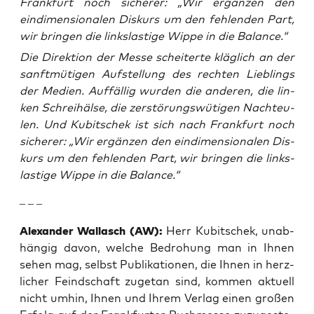
Frankfurt noch sicherer: „Wir ergänzen den
eindimensionalen Diskurs um den fehlenden Part,
wir bringen die linkslastige Wippe in die Balance.“
Die Direk­ti­on der Mes­se schei­ter­te kläg­lich an der
sanft­mü­ti­gen Auf­stel­lung des rech­ten Lieb­lings
der Medi­en. Auf­fäl­lig wur­den die ande­ren, die lin­
ken Schrei­häl­se, die zer­stö­rungs­wü­ti­gen Nacht­eu­
len. Und Kubit­schek ist sich nach Frank­furt noch
siche­rer: „Wir ergän­zen den ein­di­men­sio­na­len Dis­
kurs um den feh­len­den Part, wir brin­gen die links­
las­ti­ge Wip­pe in die Balance.“
– – –
Alex­an­der Wal­l­asch (AW):
Herr Kubit­schek, unab­
hän­gig davon, wel­che Bedro­hung man in Ihnen
sehen mag, selbst Publi­ka­tio­nen, die Ihnen in herz­
li­cher Feind­schaft zuge­tan sind, kom­men aktu­ell
nicht umhin, Ihnen und Ihrem Ver­lag einen gro­ßen