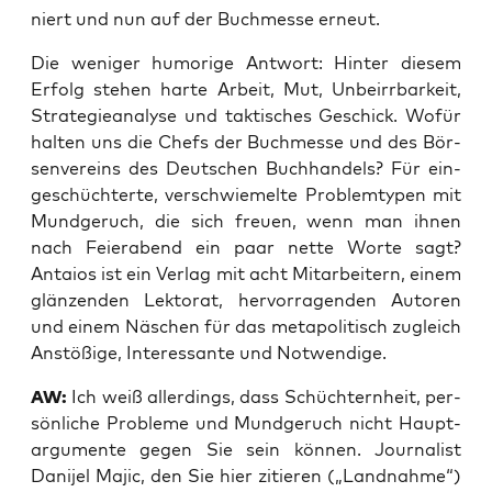
niert und nun auf der Buch­mes­se erneut.
Die weni­ger humo­ri­ge Ant­wort: Hin­ter die­sem
Erfolg ste­hen har­te Arbeit, Mut, Unbe­irr­bar­keit,
Stra­te­gie­ana­ly­se und tak­ti­sches Geschick. Wofür
hal­ten uns die Chefs der Buch­mes­se und des Bör­
sen­ver­eins des Deut­schen Buch­han­dels? Für ein­
ge­schüch­ter­te, ver­schwie­mel­te Pro­blem­ty­pen mit
Mund­ge­ruch, die sich freu­en, wenn man ihnen
nach Fei­er­abend ein paar net­te Wor­te sagt?
Antai­os ist ein Ver­lag mit acht Mit­ar­bei­tern, einem
glän­zen­den Lek­to­rat, her­vor­ra­gen­den Autoren
und einem Näs­chen für das meta­po­li­tisch zugleich
Anstö­ßi­ge, Inter­es­san­te und Notwendige.
AW:
Ich weiß aller­dings, dass Schüch­tern­heit, per­
sön­li­che Pro­ble­me und Mund­ge­ruch nicht Haupt­
ar­gu­men­te gegen Sie sein kön­nen. Jour­na­list
Dani­jel Majic, den Sie hier zitie­ren („Land­nah­me“)