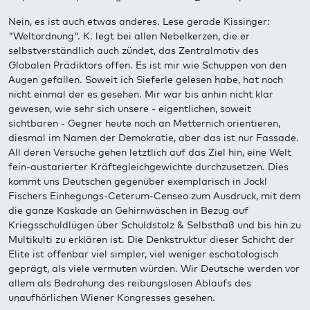
Nein, es ist auch etwas anderes. Lese gerade Kissinger:
"Weltordnung". K. legt bei allen Nebelkerzen, die er
selbstverständlich auch zündet, das Zentralmotiv des
Globalen Prädiktors offen. Es ist mir wie Schuppen von den
Augen gefallen. Soweit ich Sieferle gelesen habe, hat noch
nicht einmal der es gesehen. Mir war bis anhin nicht klar
gewesen, wie sehr sich unsere - eigentlichen, soweit
sichtbaren - Gegner heute noch an Metternich orientieren,
diesmal im Namen der Demokratie, aber das ist nur Fassade.
All deren Versuche gehen letztlich auf das Ziel hin, eine Welt
fein-austarierter Kräftegleichgewichte durchzusetzen. Dies
kommt uns Deutschen gegenüber exemplarisch in Jockl
Fischers Einhegungs-Ceterum-Censeo zum Ausdruck, mit dem
die ganze Kaskade an Gehirnwäschen in Bezug auf
Kriegsschuldlügen über Schuldstolz & Selbsthaß und bis hin zu
Multikulti zu erklären ist. Die Denkstruktur dieser Schicht der
Elite ist offenbar viel simpler, viel weniger eschatologisch
geprägt, als viele vermuten würden. Wir Deutsche werden vor
allem als Bedrohung des reibungslosen Ablaufs des
unaufhörlichen Wiener Kongresses gesehen.