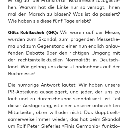
Erfolg auf der Frank­fur­ter Buch­mes­se zuzu­ge­ste­
hen. War­um hat die Lin­ke nur so ver­sagt, Ihnen
mal den Marsch zu bla­sen? Was ist da pas­siert?
Wie haben sie die­se fünf Tage erlebt?
Götz Kubit­schek (GK):
Wir waren auf der Mes­se,
wur­den zum Skan­dal, zum prä­gen­den Mes­se­the­
ma und zum Gegen­stand einer nun end­lich anlau­
fen­den Debat­te über den rich­ti­gen Umgang mit
der rechts­in­tel­lek­tu­el­len Nor­ma­li­tät in Deutsch­
land. Wie gelang uns die­se »Land­nah­me« auf der
Buchmesse?
Die humo­ri­ge Ant­wort lau­tet: Wir haben unse­re
PR-Abtei­lung aus­ge­la­gert, und jeder, der uns zu
laut und zu durch­schau­bar skan­da­li­siert, ist Teil
die­ser Aus­la­ge­rung, ist einer unse­rer unbe­zahl­ten
Mit­ar­bei­ter, ob er will oder nicht. Das klappt selt­
sa­mer­wei­se immer wie­der, das hat beim Skan­dal
um Rolf Peter Sie­fer­les »Finis Ger­ma­nia« funk­tio­