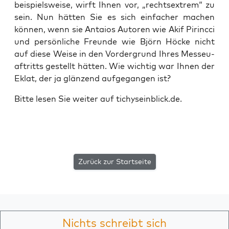
bei­spiels­wei­se, wirft Ihnen vor, „rechts­extrem“ zu
sein. Nun hät­ten Sie es sich ein­fa­cher machen
kön­nen, wenn sie Antai­os Autoren wie Akif Pirincci
und per­sön­li­che Freun­de wie Björn Höcke nicht
auf die­se Wei­se in den Vor­der­grund Ihres Mes­seu­
af­tritts gestellt hät­ten. Wie wich­tig war Ihnen der
Eklat, der ja glän­zend auf­ge­gan­gen ist?
Bit­te lesen Sie wei­ter auf tichyseinblick.de.
Zurück zur Startseite
Nichts schreibt sich