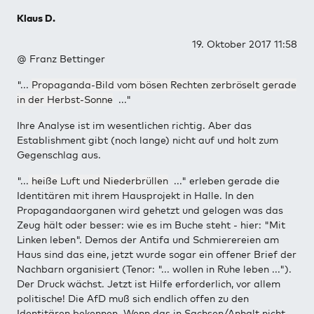
Klaus D.
19. Oktober 2017 11:58
@ Franz Bettinger
"...
Propaganda-Bild vom bösen Rechten zerbröselt gerade
in der Herbst-Sonne
..."
Ihre Analyse ist im wesentlichen richtig. Aber das
Establishment gibt (noch lange) nicht auf und holt zum
Gegenschlag aus.
"...
heiße Luft und Niederbrüllen
..." erleben gerade die
Identitären mit ihrem Hausprojekt in Halle. In den
Propagandaorganen wird gehetzt und gelogen was das
Zeug hält oder besser: wie es im Buche steht - hier: "Mit
Linken leben". Demos der Antifa und Schmierereien am
Haus sind das eine, jetzt wurde sogar ein offener Brief der
Nachbarn organisiert (Tenor: "... wollen in Ruhe leben ...").
Der Druck wächst. Jetzt ist Hilfe erforderlich, vor allem
politische! Die AfD muß sich endlich offen zu den
Identitären bekennen. Wenn das in Sachsen/Anhalt nicht