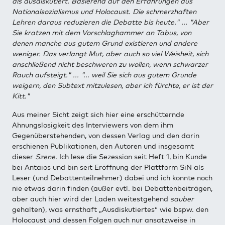
als ausdiskutiert. Basierend auf den Erfahrungen aus
Nationalsozialismus und Holocaust. Die schmerzhaften
Lehren daraus reduzieren die Debatte bis heute." ... "Aber
Sie kratzen mit dem Vorschlaghammer an Tabus, von
denen manche aus gutem Grund existieren und andere
weniger. Das verlangt Mut, aber auch so viel Weisheit, sich
anschließend nicht beschweren zu wollen, wenn schwarzer
Rauch aufsteigt." ... "... weil Sie sich aus gutem Grunde
weigern, den Subtext mitzulesen, aber ich fürchte, er ist der
Kitt."
Aus meiner Sicht zeigt sich hier eine erschütternde
Ahnungslosigkeit des Interviewers von dem ihm
Gegenüberstehenden, von dessen Verlag und den darin
erschienen Publikationen, den Autoren und insgesamt
dieser
Szene
. Ich lese die Sezession seit Heft 1, bin Kunde
bei Antaios und bin seit Eröffnung der Plattform SiN als
Leser (und Debattenteilnehmer) dabei und ich konnte noch
nie etwas darin finden (außer evtl. bei Debattenbeiträgen,
aber auch hier wird der Laden weitestgehend
sauber
gehalten), was ernsthaft „Ausdiskutiertes“ wie bspw. den
Holocaust und dessen Folgen auch nur ansatzweise in