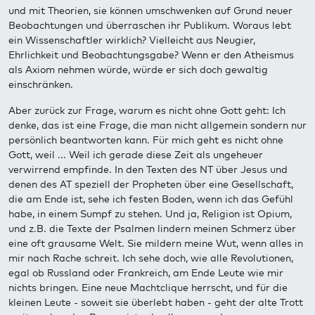
und mit Theorien, sie können umschwenken auf Grund neuer
Beobachtungen und überraschen ihr Publikum. Woraus lebt
ein Wissenschaftler wirklich? Vielleicht aus Neugier,
Ehrlichkeit und Beobachtungsgabe? Wenn er den Atheismus
als Axiom nehmen würde, würde er sich doch gewaltig
einschränken.
Aber zurück zur Frage, warum es nicht ohne Gott geht: Ich
denke, das ist eine Frage, die man nicht allgemein sondern nur
persönlich beantworten kann. Für mich geht es nicht ohne
Gott, weil ... Weil ich gerade diese Zeit als ungeheuer
verwirrend empfinde. In den Texten des NT über Jesus und
denen des AT speziell der Propheten über eine Gesellschaft,
die am Ende ist, sehe ich festen Boden, wenn ich das Gefühl
habe, in einem Sumpf zu stehen. Und ja, Religion ist Opium,
und z.B. die Texte der Psalmen lindern meinen Schmerz über
eine oft grausame Welt. Sie mildern meine Wut, wenn alles in
mir nach Rache schreit. Ich sehe doch, wie alle Revolutionen,
egal ob Russland oder Frankreich, am Ende Leute wie mir
nichts bringen. Eine neue Machtclique herrscht, und für die
kleinen Leute - soweit sie überlebt haben - geht der alte Trott