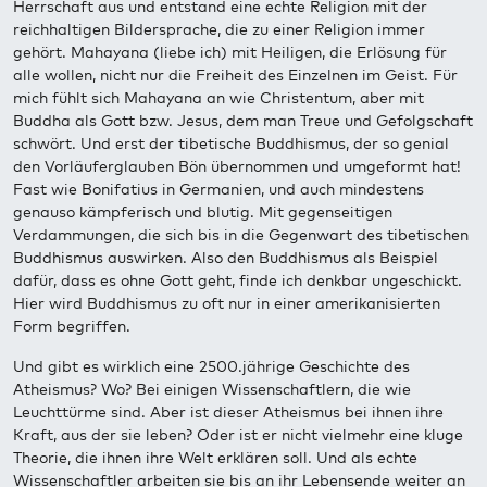
Herrschaft aus und entstand eine echte Religion mit der
reichhaltigen Bildersprache, die zu einer Religion immer
gehört. Mahayana (liebe ich) mit Heiligen, die Erlösung für
alle wollen, nicht nur die Freiheit des Einzelnen im Geist. Für
mich fühlt sich Mahayana an wie Christentum, aber mit
Buddha als Gott bzw. Jesus, dem man Treue und Gefolgschaft
schwört. Und erst der tibetische Buddhismus, der so genial
den Vorläuferglauben Bön übernommen und umgeformt hat!
Fast wie Bonifatius in Germanien, und auch mindestens
genauso kämpferisch und blutig. Mit gegenseitigen
Verdammungen, die sich bis in die Gegenwart des tibetischen
Buddhismus auswirken. Also den Buddhismus als Beispiel
dafür, dass es ohne Gott geht, finde ich denkbar ungeschickt.
Hier wird Buddhismus zu oft nur in einer amerikanisierten
Form begriffen.
Und gibt es wirklich eine 2500.jährige Geschichte des
Atheismus? Wo? Bei einigen Wissenschaftlern, die wie
Leuchttürme sind. Aber ist dieser Atheismus bei ihnen ihre
Kraft, aus der sie leben? Oder ist er nicht vielmehr eine kluge
Theorie, die ihnen ihre Welt erklären soll. Und als echte
Wissenschaftler arbeiten sie bis an ihr Lebensende weiter an