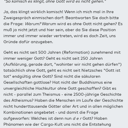
"So komisch es klingt, ohne Gott wird es nicht gehen."
Ja, das klingt wirklich komisch! Wenn ich mich mal in Ihre
Zweigespräch einmischen darf: Beantworten Sie doch bitte
die Frage:
Warum?
Warum wird es ohne Gott nicht gehen? Es
muß ja nicht jetzt und hier sein, aber da Sie diese Position
immer und immer wieder vertreten, wird es doch Zeit, uns
Gründe dafür anzugeben.
Geht es nicht seit 500 Jahren (Reformation) zunehmend mit
immer weniger Gott? Geht es nicht seit 250 Jahren
(Aufklärung, gerade dort, "wohinter wir nicht gehen dürfen")
tatsächlich ohne Gott, geht es nicht seit Nietzsches "Gott ist
tot" endgültig ohne Gott? Sind nicht die säkularen
Gesellschaften gottlose? Hat nicht der Buddhismus eine
unvergleichliche Hochkultur ohne Gott geschaffen? Gibt es
nicht - parallel zum Theismus - eine 2500-jährige Geschichte
des Atheismus? Haben die Menschen im Laufe der Geschichte
nicht hunderttausende Götter aller Art und in allen möglichen
Kombinationen angebetet - und damit die Frage
aufgeworfen: Welches ist denn nun
d e r
Gott? Haben
Phänomen wie der Cargo-Kult uns nicht die Entstehung