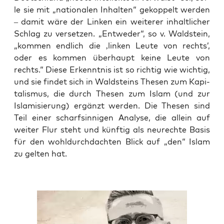
le sie mit „natio­na­len Inhal­ten“ gekop­pelt wer­den
– damit wäre der Lin­ken ein wei­te­rer inhalt­li­cher
Schlag zu ver­set­zen. „Ent­we­der“, so v. Wald­stein,
„kom­men end­lich die ‚lin­ken Leu­te von rechts’,
oder es kom­men über­haupt kei­ne Leu­te von
rechts.“ Die­se Erkennt­nis ist so rich­tig wie wich­tig,
und sie fin­det sich in Wald­steins The­sen zum Kapi­
ta­lis­mus, die durch The­sen zum Islam (und zur
Isla­mi­sie­rung) ergänzt wer­den. Die The­sen sind
Teil einer scharf­sin­ni­gen Ana­ly­se, die allein auf
wei­ter Flur steht und künf­tig als neu­rech­te Basis
für den wohl­durch­dach­ten Blick auf „den“ Islam
zu gel­ten hat.