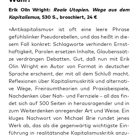
Erik Olin Wright:
Rea­le Uto­pien. Wege aus dem
Kapi­ta­lis­mus
, 530 S., bro­schiert, 24 €
»Anti­ka­pi­ta­lis­mus« ist oft eine lee­re Phra­se
gefühls­lin­ker Pseu­do­r­ebel­len, und das heißt in die­
sem Fall kon­kret: Schlag­wor­te ver­hin­dern Ernst­
haf­tig­keit, Paro­len erset­zen Inhal­te, Glau­bens­sät­
ze ver­drän­gen Debat­ten. Gut, daß nun mit Erik
Olin Wright ein Autor von For­mat in deut­scher
Spra­che erscheint, der mit all dem Schluß macht.
Refle­xio­nen über Kapi­ta­lis­mus­kri­tik und alter­na­ti­
ve Wege, Frei­raum­theo­rien und Pra­xis­bei­spie­le,
Nach­den­ken über Nah- und Fern­zie­le – all das fin­
det sich auf 500 Sei­ten in her­aus­ra­gen­der und in
zum Wei­ter­den­ken anre­gen­der Art und Wei­se. Ein
klu­ges Nach­wort von Micha­el Brie run­det jenes
Werk ab, das als die gegen­wär­tig wich­tigs­te Ein­
füh­rung in rea­li­täts­na­he Kapi­ta­lis­mus­kri­tik anzu­