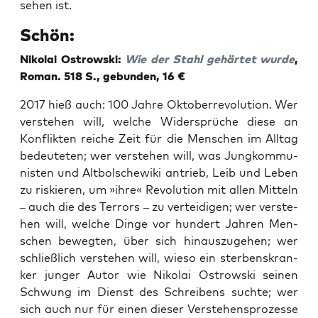
se­hen ist.
Schön:
Niko­lai Ost­row­ski:
Wie der Stahl gehär­tet wur­de
,
Roman. 518 S., gebun­den, 16 €
2017 hieß auch: 100 Jah­re Okto­ber­re­vo­lu­ti­on. Wer
ver­ste­hen will, wel­che Wider­sprü­che die­se an
Kon­flik­ten rei­che Zeit für die Men­schen im All­tag
bedeu­te­ten; wer ver­ste­hen will, was Jung­kom­mu­
nis­ten und Alt­bol­sche­wi­ki antrieb, Leib und Leben
zu ris­kie­ren, um »ihre« Revo­lu­ti­on mit allen Mit­teln
– auch die des Ter­rors – zu ver­tei­di­gen; wer ver­ste­
hen will, wel­che Din­ge vor hun­dert Jah­ren Men­
schen beweg­ten, über sich hin­aus­zu­ge­hen; wer
schließ­lich ver­ste­hen will, wie­so ein ster­bens­kran­
ker jun­ger Autor wie Niko­lai Ost­row­ski sei­nen
Schwung im Dienst des Schrei­bens such­te; wer
sich auch nur für einen die­ser Ver­ste­hens­pro­zes­se