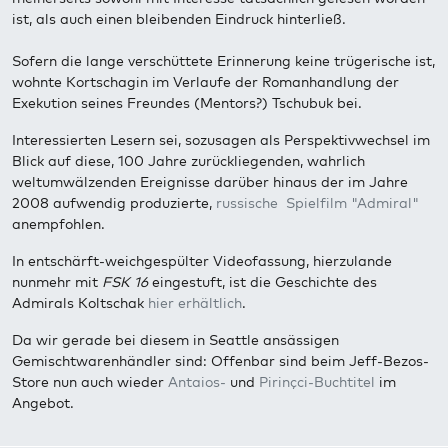
ist, als auch einen bleibenden Eindruck hinterließ.
Sofern die lange verschüttete Erinnerung keine trügerische ist,
wohnte Kortschagin im Verlaufe der Romanhandlung der
Exekution seines Freundes (Mentors?) Tschubuk bei.
Interessierten Lesern sei, sozusagen als Perspektivwechsel im
Blick auf diese, 100 Jahre zurückliegenden, wahrlich
weltumwälzenden Ereignisse darüber hinaus der im Jahre
2008 aufwendig produzierte,
russische Spielfilm "Admiral"
anempfohlen.
In entschärft-weichgespülter Videofassung, hierzulande
nunmehr mit
FSK 16
eingestuft, ist die Geschichte des
Admirals Koltschak
hier erhältlich
.
Da wir gerade bei diesem in Seattle ansässigen
Gemischtwarenhändler sind: Offenbar sind beim Jeff-Bezos-
Store nun auch wieder
Antaios-
und
Pirinçci-Buchtitel
im
Angebot.