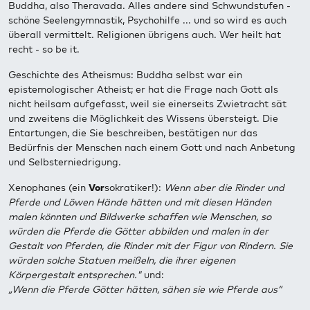
Buddha, also Theravada. Alles andere sind Schwundstufen -
schöne Seelengymnastik, Psychohilfe ... und so wird es auch
überall vermittelt. Religionen übrigens auch. Wer heilt hat
recht - so be it.
Geschichte des Atheismus: Buddha selbst war ein
epistemologischer Atheist; er hat die Frage nach Gott als
nicht heilsam aufgefasst, weil sie einerseits Zwietracht sät
und zweitens die Möglichkeit des Wissens übersteigt. Die
Entartungen, die Sie beschreiben, bestätigen nur das
Bedürfnis der Menschen nach einem Gott und nach Anbetung
und Selbsterniedrigung.
Xenophanes (ein
Vor
sokratiker!):
Wenn aber die Rinder und
Pferde und Löwen Hände hätten und mit diesen Händen
malen könnten und Bildwerke schaffen wie Menschen, so
würden die Pferde die Götter abbilden und malen in der
Gestalt von Pferden, die Rinder mit der Figur von Rindern. Sie
würden solche Statuen meißeln, die ihrer eigenen
Körpergestalt entsprechen."
und:
„Wenn die Pferde Götter hätten, sähen sie wie Pferde aus“