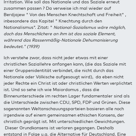
Irritation. Wie soll das Nationale und das Soziale erneut
zusammen passen ? Da verweise ich mal wieder auf
Berdjajew " Von des Menschen Knechtschaft und Freiheit" ,
inbesondere das Kapitel " Knechtung durch den
Nationalismus". Zitat: "
National-Sozialismus wäre möglich,
doch das Menschlichere an ihm ist das soziale Element,
während das Rassenmäßig-Nationale Dehumanisierung
bedeutet." (1939)
Ich verstehe zwar, dass nicht jeder etwas mit einer
christlichen Soziallehre anfangen kann, (die das Soziale mit
einer Gruppenidentität verbindet, die nicht durch das
Nationale oder Völkische aufgesaugt wird), da eben nicht
jeder Rechte ein Christ ist oder christlichen Werten verplichtet
ist. Und so sehe ich wie Maiordomus , dass die
Binnenunterschiede im rechten Lager fundamentaler sind als
die Unterschiede zwischen CDU, SPD, FDP und Grünen. Diese
sogenannten Weltanschauungsparteien basieren alle noch
irgendwie auf einem gemeinsamen ethischen Konsens, der
christlich geprägt ist. Mit unterschiedlichen Gewichtungen.
Dieser Grundkonsens ist verloren gegangen. Deshalb
entstand in Folge u.a. die Alternative für Deutschland. Eine