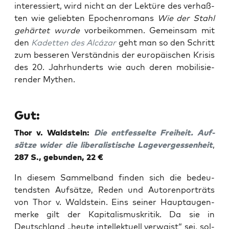
inter­es­siert, wird nicht an der Lek­tü­re des ver­haß­
ten wie gelieb­ten Epo­chen­ro­mans
Wie der Stahl
gehär­tet wur­de
vor­bei­kom­men. Gemein­sam mit
den
Kadet­ten des Alcá­zar
geht man so den Schritt
zum bes­se­ren Ver­ständ­nis der euro­päi­schen Kri­sis
des 20. Jahr­hun­derts wie auch deren mobi­li­sie­
ren­der Mythen.
Gut:
Thor v. Wald­stein:
Die ent­fes­sel­te Frei­heit. Auf­
sät­ze wider die libe­ra­lis­ti­sche Lage­ver­ges­sen­heit
,
287 S., gebun­den, 22 €
In die­sem Sam­mel­band fin­den sich die bedeu­
tends­ten Auf­sät­ze, Reden und Autoren­por­träts
von Thor v. Wald­stein. Eins sei­ner Haupt­au­gen­
mer­ke gilt der Kapi­ta­lis­mus­kri­tik. Da sie in
Deutsch­land „heu­te intel­lek­tu­ell ver­waist“ sei, sol­