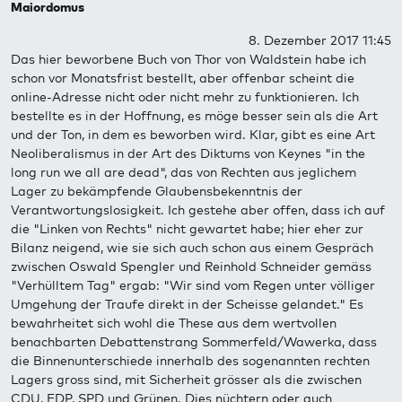
Maiordomus
8. Dezember 2017 11:45
Das hier beworbene Buch von Thor von Waldstein habe ich
schon vor Monatsfrist bestellt, aber offenbar scheint die
online-Adresse nicht oder nicht mehr zu funktionieren. Ich
bestellte es in der Hoffnung, es möge besser sein als die Art
und der Ton, in dem es beworben wird. Klar, gibt es eine Art
Neoliberalismus in der Art des Diktums von Keynes "in the
long run we all are dead", das von Rechten aus jeglichem
Lager zu bekämpfende Glaubensbekenntnis der
Verantwortungslosigkeit. Ich gestehe aber offen, dass ich auf
die "Linken von Rechts" nicht gewartet habe; hier eher zur
Bilanz neigend, wie sie sich auch schon aus einem Gespräch
zwischen Oswald Spengler und Reinhold Schneider gemäss
"Verhülltem Tag" ergab: "Wir sind vom Regen unter völliger
Umgehung der Traufe direkt in der Scheisse gelandet." Es
bewahrheitet sich wohl die These aus dem wertvollen
benachbarten Debattenstrang Sommerfeld/Wawerka, dass
die Binnenunterschiede innerhalb des sogenannten rechten
Lagers gross sind, mit Sicherheit grösser als die zwischen
CDU, FDP, SPD und Grünen. Dies nüchtern oder auch