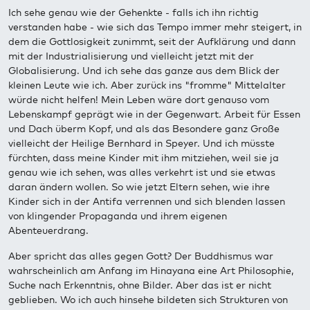
Ich sehe genau wie der Gehenkte - falls ich ihn richtig
verstanden habe - wie sich das Tempo immer mehr steigert, in
dem die Gottlosigkeit zunimmt, seit der Aufklärung und dann
mit der Industrialisierung und vielleicht jetzt mit der
Globalisierung. Und ich sehe das ganze aus dem Blick der
kleinen Leute wie ich. Aber zurück ins "fromme" Mittelalter
würde nicht helfen! Mein Leben wäre dort genauso vom
Lebenskampf geprägt wie in der Gegenwart. Arbeit für Essen
und Dach überm Kopf, und als das Besondere ganz Große
vielleicht der Heilige Bernhard in Speyer. Und ich müsste
fürchten, dass meine Kinder mit ihm mitziehen, weil sie ja
genau wie ich sehen, was alles verkehrt ist und sie etwas
daran ändern wollen. So wie jetzt Eltern sehen, wie ihre
Kinder sich in der Antifa verrennen und sich blenden lassen
von klingender Propaganda und ihrem eigenen
Abenteuerdrang.
Aber spricht das alles gegen Gott? Der Buddhismus war
wahrscheinlich am Anfang im Hinayana eine Art Philosophie,
Suche nach Erkenntnis, ohne Bilder. Aber das ist er nicht
geblieben. Wo ich auch hinsehe bildeten sich Strukturen von