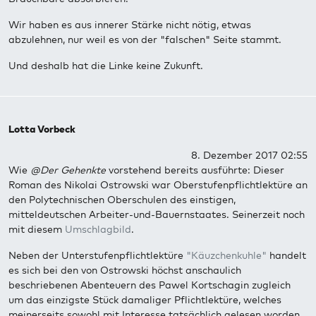
Wir haben es aus innerer Stärke nicht nötig, etwas
abzulehnen, nur weil es von der "falschen" Seite stammt.
Und deshalb hat die Linke keine Zukunft.
Lotta Vorbeck
8. Dezember 2017 02:55
Wie
@Der Gehenkte
vorstehend bereits ausführte: Dieser
Roman des Nikolai Ostrowski war Oberstufenpflichtlektüre an
den Polytechnischen Oberschulen des einstigen,
mitteldeutschen Arbeiter-und-Bauernstaates. Seinerzeit noch
mit diesem
Umschlagbild
.
Neben der Unterstufenpflichtlektüre
"Käuzchenkuhle"
handelt
es sich bei den von Ostrowski höchst anschaulich
beschriebenen Abenteuern des Pawel Kortschagin zugleich
um das einzigste Stück damaliger Pflichtlektüre, welches
meinerseits sowohl mit Interesse tatsächlich gelesen worden