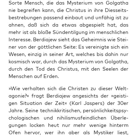
Sor­te Mensch, die das Mys­te­ri­um von Gol­ga­tha
nie begrei­fen kann, die Chris­tus in ihre Dies­seits­
be­stre­bun­gen pas­send ein­baut und unfä­hig ist zu
ahnen, daß sich da etwas abge­spielt hat, das
mehr ist als blo­ße Sün­den­til­gung im mensch­li­chen
Inter­es­se. Ber­dia­jew sieht das Geheim­nis wie Stei­
ner von der gött­li­chen Sei­te: Es ver­ei­nig­te sich ein
Wesen, ein­zig in sei­ner Art, wel­ches bis dahin nur
kos­misch war, durch das Mys­te­ri­um von Gol­ga­tha,
durch den Tod des Chris­tus, mit den See­len der
Men­schen auf Erden.
»Wie ver­hal­ten sich die Chris­ten zu die­ser Welt­
ago­nie?« fragt Ber­dia­jew ange­sichts der »geis­ti­
gen Situa­ti­on der Zeit« (Karl Jas­pers) der 30er
Jah­re. Sei­ne tech­nik­kri­ti­schen, per­sön­lich­keits­psy­
cho­lo­gi­schen und nihi­lis­mus­feind­li­chen Über­le­
gun­gen locken heut nur mehr weni­ge hin­term
Ofen her­vor, wer ihn aber als Mys­ti­ker liest,