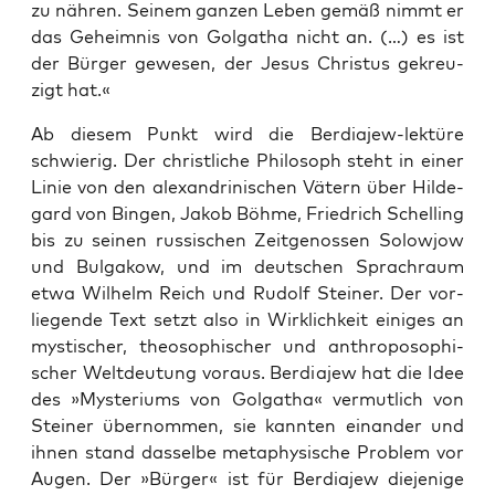
zu näh­ren. Sei­nem gan­zen Leben gemäß nimmt er
das Geheim­nis von Gol­ga­tha nicht an. (…) es ist
der Bür­ger gewe­sen, der Jesus Chris­tus gekreu­
zigt hat.«
Ab die­sem Punkt wird die Ber­dia­jew-lek­tü­re
schwie­rig. Der christ­li­che Phi­lo­soph steht in einer
Linie von den alex­an­dri­ni­schen Vätern über Hil­de­
gard von Bin­gen, Jakob Böh­me, Fried­rich Schel­ling
bis zu sei­nen rus­si­schen Zeit­ge­nos­sen Solo­wjow
und Bul­ga­kow, und im deut­schen Sprach­raum
etwa Wil­helm Reich und Rudolf Stei­ner. Der vor­
lie­gen­de Text setzt also in Wirk­lich­keit eini­ges an
mys­ti­scher, theo­so­phi­scher und anthro­po­so­phi­
scher Welt­deu­tung vor­aus. Ber­dia­jew hat die Idee
des »Mys­te­ri­ums von Gol­ga­tha« ver­mut­lich von
Stei­ner über­nom­men, sie kann­ten ein­an­der und
ihnen stand das­sel­be meta­phy­si­sche Pro­blem vor
Augen. Der »Bür­ger« ist für Ber­dia­jew die­je­ni­ge