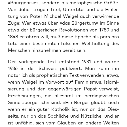
»Bour­geoi­sie«, son­dern als meta­phy­si­sche Grö­ße.
Von daher tra­gen Titel, Unter­ti­tel und die Ein­lei­
tung von Pater Micha­el Weigel auch ver­wir­ren­de
Züge: Wer etwas über »das Bür­ger­tum« im Sin­ne
etwa der bür­ger­li­chen Revo­lu­tio­nen von 1789 und
1848 erfah­ren will, muß die­se Epo­che als pars pro
toto einer bestimm­ten fal­schen Welt­hal­tung des
Men­schen hin­zu­neh­men bereit sein.
Der vor­lie­gen­de Text ent­stand 1931 und wur­de
1936 in der Schweiz publi­ziert. Man kann ihn
natür­lich als pro­phe­ti­schen Text ver­wen­den, etwa,
wenn Weigel im Vor­wort auf Femi­nis­mus, Isla­mi­
sie­rung und den gegen­wär­ti­gen Papst ver­weist,
Erschei­nun­gen, die alle­samt im ber­dia­jew­schen
Sin­ne »bür­ger­lich« sind. »Ein Bür­ger glaubt, auch
wenn er ein guter Katho­lik ist, nur an das Dies­
seits, nur an das Sach­li­che und Nütz­li­che, und er
ist unfä­hig, sich vom Glau­ben an ande­re Wel­ten