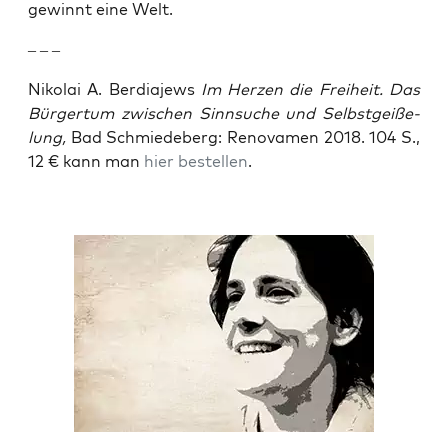
gewinnt eine Welt.
– – –
Niko­lai A. Ber­dia­jews
Im Her­zen die Frei­heit. Das
Bür­ger­tum zwi­schen Sinn­su­che und Selbst­gei­ße­
lung,
Bad Schmie­de­berg: Reno­va­men 2018. 104 S.,
12 € kann man
hier bestel­len
.