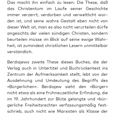
Das macht ihn ein­fach zu lesen: Die The­se, daß
das Chris­ten­tum im Lau­fe sei­ner Geschich­te
immer ver­zerrt, ver­dor­ben und ver­welt­licht wor­
den ist, und sei­ne wah­re Gestalt eben nicht von
die­ser Welt ist, man es also nicht ver­ur­tei­len dür­fe
ange­sichts der vie­len sün­di­gen Chris­ten, son­dern
beur­tei­len müs­se im Blick auf sei­ne ewi­ge Wahr­
heit, ist zumin­dest christ­li­chen Lesern unmit­tel­bar
verständlich.
Ber­dia­jews zwei­te The­se die­ses Buches, die der
Ver­lag auch in Unter­ti­tel und Buch­rü­cken­text ins
Zen­trum der Auf­merk­sam­keit stellt, lebt von der
Aus­deh­nung und Umdeu­tung des Begriffs des
»Bür­ger­li­chen«. Ber­dia­jew sieht den »Bür­ger«
nicht etwa als eine früh­neu­zeit­li­che Erfin­dung, die
im 19. Jahr­hun­dert zur Blü­te gelang­te und »bür­
ger­li­che Frei­heits­rech­te« ver­fas­sungs­mä­ßig fest­
schrieb, auch nicht wie Mar­xis­ten als Klas­se der