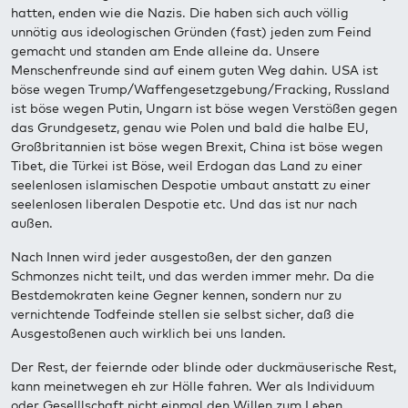
hatten, enden wie die Nazis. Die haben sich auch völlig
unnötig aus ideologischen Gründen (fast) jeden zum Feind
gemacht und standen am Ende alleine da. Unsere
Menschenfreunde sind auf einem guten Weg dahin. USA ist
böse wegen Trump/Waffengesetzgebung/Fracking, Russland
ist böse wegen Putin, Ungarn ist böse wegen Verstößen gegen
das Grundgesetz, genau wie Polen und bald die halbe EU,
Großbritannien ist böse wegen Brexit, China ist böse wegen
Tibet, die Türkei ist Böse, weil Erdogan das Land zu einer
seelenlosen islamischen Despotie umbaut anstatt zu einer
seelenlosen liberalen Despotie etc. Und das ist nur nach
außen.
Nach Innen wird jeder ausgestoßen, der den ganzen
Schmonzes nicht teilt, und das werden immer mehr. Da die
Bestdemokraten keine Gegner kennen, sondern nur zu
vernichtende Todfeinde stellen sie selbst sicher, daß die
Ausgestoßenen auch wirklich bei uns landen.
Der Rest, der feiernde oder blinde oder duckmäuserische Rest,
kann meinetwegen eh zur Hölle fahren. Wer als Individuum
oder Geselllschaft nicht einmal den Willen zum Leben