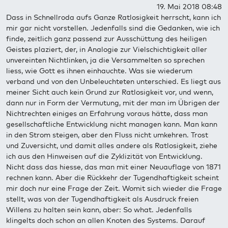
19. Mai 2018 08:48
Dass in Schnellroda aufs Ganze Ratlosigkeit herrscht, kann ich
mir gar nicht vorstellen. Jedenfalls sind die Gedanken, wie ich
finde, zeitlich ganz passend zur Ausschüttung des heiligen
Geistes plaziert, der, in Analogie zur Vielschichtigkeit aller
unvereinten Nichtlinken, ja die Versammelten so sprechen
liess, wie Gott es ihnen einhauchte. Was sie wiederum
verband und von den Unbeleuchteten unterschied. Es liegt aus
meiner Sicht auch kein Grund zur Ratlosigkeit vor, und wenn,
dann nur in Form der Vermutung, mit der man im Übrigen der
Nichtrechten einiges an Erfahrung voraus hätte, dass man
gesellschaftliche Entwicklung nicht managen kann. Man kann
in den Strom steigen, aber den Fluss nicht umkehren. Trost
und Zuversicht, und damit alles andere als Ratlosigkeit, ziehe
ich aus den Hinweisen auf die Zyklizität von Entwicklung.
Nicht dass das hiesse, das man mit einer Neuauflage von 1871
rechnen kann. Aber die Rückkehr der Tugendhaftigkeit scheint
mir doch nur eine Frage der Zeit. Womit sich wieder die Frage
stellt, was von der Tugendhaftigkeit als Ausdruck freien
Willens zu halten sein kann, aber: So what. Jedenfalls
klingelts doch schon an allen Knoten des Systems. Darauf