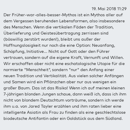
19. Mai 2018 11:29
Der Früher-war-alles-besser-Mythos ist ein Mythos aller auf
dem Vergessen beruhenden Lebensformen, also insbesondere
des Menschen. Wenn die vertikalen Fäden der Tradition,
Überlieferung und Geistesübertragung zerrissen sind
(böswillig zerstört wurden!), bleibt uns außer der
Hoffnungslosigkeit nur noch die eine Option: Neuanfang,
Schöpfung, Initiative... Nicht auf Gott oder den Führer
vertrauen, sondern auf die eigene Kraft, Vernunft und Willen.
Wir erschaffen aber nicht eine eschatologische Utopie für die
normierte "Menschheit", sondern "nur" den Anfang einer
neuen Tradition und Vertikalität. Aus vielen solcher Anfängen
und Samen wird ein Pflänzchen aber nur aus wenigen ein
großer Baum. Das ist das Risiko! Wenn ich auf meinen kleinen
7-jährigen blonden Jungen schaue, dann weiß ich, dass ich ihm
nicht von blondem Deutschtum vorträume, sondern ich werde
ihm u.a. von Jared Tayler erzählen und ihm raten lieber eine
intelligente Asiatin als Frau zu finden als eine geschlechtslose
biodeutsche Antifantin oder ein Goldstück aus dem Südland.