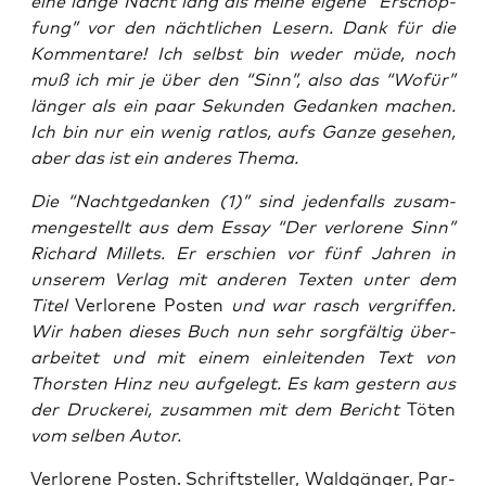
eine lan­ge Nacht lang als mei­ne eige­ne “Erschöp­
fung” vor den nächt­li­chen Lesern. Dank für die
Kom­men­ta­re! Ich selbst bin weder müde, noch
muß ich mir je über den “Sinn”, also das “Wofür”
län­ger als ein paar Sekun­den Gedan­ken machen.
Ich bin nur ein wenig rat­los, aufs Gan­ze gese­hen,
aber das ist ein ande­res Thema.
Die “Nacht­ge­dan­ken (1)” sind jeden­falls zusam­
men­ge­stellt aus dem Essay “Der ver­lo­re­ne Sinn”
Richard Mil­lets. Er erschien vor fünf Jah­ren in
unse­rem Ver­lag mit ande­ren Tex­ten unter dem
Titel
Ver­lo­re­ne Pos­ten
und war rasch ver­grif­fen.
Wir haben die­ses Buch nun sehr sorg­fäl­tig über­
ar­bei­tet und mit einem ein­lei­ten­den Text von
Thors­ten Hinz neu auf­ge­legt. Es kam ges­tern aus
der Dru­cke­rei, zusam­men mit dem Bericht
Töten
vom sel­ben Autor.
Ver­lo­re­ne Pos­ten. Schrift­stel­ler, Wald­gän­ger, Par­