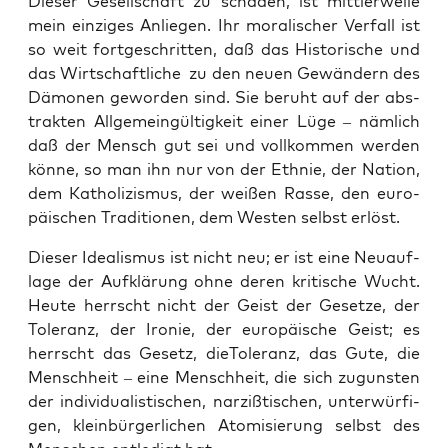
Die­ser Gesell­schaft zu scha­den, ist mitt­ler­wei­le
mein ein­zi­ges Anlie­gen. Ihr mora­li­scher Ver­fall ist
so weit fort­ge­schrit­ten, daß das His­to­ri­sche und
das Wirt­schaft­li­che zu den neu­en Gewän­dern des
Dämo­nen gewor­den sind. Sie beruht auf der abs­
trak­ten All­ge­mein­gül­tig­keit einer Lüge – näm­lich
daß der Mensch gut sei und voll­kom­men wer­den
kön­ne, so man ihn nur von der Eth­nie, der Nati­on,
dem Katho­li­zis­mus, der wei­ßen Ras­se, den euro­
päi­schen Tra­di­tio­nen, dem Wes­ten selbst erlöst.
Die­ser Idea­lis­mus ist nicht neu; er ist eine Neu­auf­
la­ge der Auf­klä­rung ohne deren kri­ti­sche Wucht.
Heu­te herrscht nicht der Geist der Geset­ze, der
Tole­ranz, der Iro­nie, der euro­päi­sche Geist; es
herrscht das Gesetz, die­To­le­ranz, das Gute, die
Mensch­heit – eine Mensch­heit, die sich zuguns­ten
der indi­vi­dua­lis­ti­schen, nar­ziß­ti­schen, unter­wür­fi­
gen, klein­bür­ger­li­chen Ato­mi­sie­rung selbst des