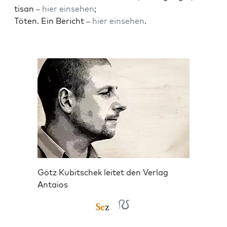
ti­san –
hier ein­se­hen
;
Töten. Ein Bericht –
hier ein­se­hen
.
Götz Kubitschek leitet den Verlag
Antaios