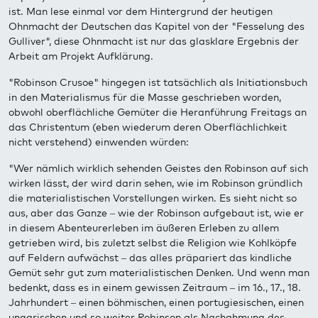
ist. Man lese einmal vor dem Hintergrund der heutigen
Ohnmacht der Deutschen das Kapitel von der "Fesselung des
Gulliver", diese Ohnmacht ist nur das glasklare Ergebnis der
Arbeit am Projekt Aufklärung.
"Robinson Crusoe" hingegen ist tatsächlich als Initiationsbuch
in den Materialismus für die Masse geschrieben worden,
obwohl oberflächliche Gemüter die Heranführung Freitags an
das Christentum (eben wiederum deren Oberflächlichkeit
nicht verstehend) einwenden würden:
"Wer nämlich wirklich sehenden Geistes den Robinson auf sich
wirken lässt, der wird darin sehen, wie im Robinson gründlich
die materialistischen Vorstellungen wirken. Es sieht nicht so
aus, aber das Ganze – wie der Robinson aufgebaut ist, wie er
in diesem Abenteurerleben im äußeren Erleben zu allem
getrieben wird, bis zuletzt selbst die Religion wie Kohlköpfe
auf Feldern aufwächst – das alles präpariert das kindliche
Gemüt sehr gut zum materialistischen Denken. Und wenn man
bedenkt, dass es in einem gewissen Zeitraum – im 16., 17., 18.
Jahrhundert – einen böhmischen, einen portugiesischen, einen
ungarischen und so weiter Robinson als Nachahmung des