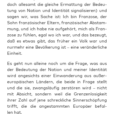
doch alle­samt die glei­che Ermat­tung der Bedeu­
tung von Nati­on und Iden­ti­tät signa­li­sie­ren) und
sagen wir, was Sache ist: Ich bin Fran­zo­se, der
Sohn fran­zö­si­scher Eltern, fran­zö­si­scher Abstam­
mung, und ich habe nie auf­ge­hört, mich als Fran­
zo­se zu füh­len, egal wo ich war, und das bezeugt,
daß es etwas gibt, das frü­her ein Volk war und
nur­mehr eine Bevöl­ke­rung ist – eine ver­än­der­li­che
Einheit.
Es geht nun allei­ne noch um die Fra­ge, was aus
der Bedeu­tung der Nati­on und mei­ner Iden­ti­tät
wird ange­sichts einer Ein­wan­de­rung aus außer­
eu­ro­päi­schen Län­dern, die bei­de in Fra­ge stellt
und die sie, zwangs­läu­fig zer­stö­ren wird – nicht
mit Absicht, son­dern weil die Gren­zen­lo­sig­keit
ihrer Zahl auf jene schreck­li­che Sin­nerschöp­fung
trifft, die die ange­stamm­ten Euro­pä­er befal­
len hat.