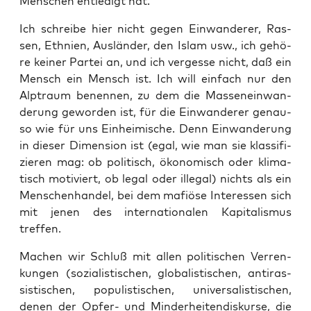
Men­schen ent­le­digt hat.
Ich schrei­be hier nicht gegen Ein­wan­de­rer, Ras­
sen, Eth­ni­en, Aus­län­der, den Islam usw., ich gehö­
re kei­ner Par­tei an, und ich ver­ges­se nicht, daß ein
Mensch ein Mensch ist. Ich will ein­fach nur den
Alp­traum benen­nen, zu dem die Mas­sen­ein­wan­
de­rung gewor­den ist, für die Ein­wan­de­rer genau­
so wie für uns Ein­hei­mi­sche. Denn Ein­wan­de­rung
in die­ser Dimen­si­on ist (egal, wie man sie klas­si­fi­
zie­ren mag: ob poli­tisch, öko­no­misch oder kli­ma­
tisch moti­viert, ob legal oder ille­gal) nichts als ein
Men­schen­han­del, bei dem mafiö­se Inter­es­sen sich
mit jenen des inter­na­tio­na­len Kapi­ta­lis­mus
treffen.
Machen wir Schluß mit allen poli­ti­schen Ver­ren­
kun­gen (sozia­lis­ti­schen, glo­ba­lis­ti­schen, anti­ras­
sis­ti­schen, popu­lis­ti­schen, uni­ver­sa­lis­ti­schen,
denen der Opfer- und Min­der­hei­ten­dis­kur­se, die