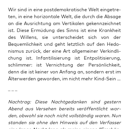
Wir sind in eine post­de­mo­kra­ti­sche Welt ein­ge­tre­
ten, in eine hori­zon­ta­le Welt, die durch die Absa­ge
an die Aus­rich­tung am Ver­ti­ka­len gekenn­zeich­net
ist. Die­se Ermü­dung des Sinns ist eine Krank­heit
des Wil­lens, sie unter­schei­det sich von der
Bequem­lich­keit und geht letzt­lich auf den Hedo­
nis­mus zurück, der eine Art all­ge­mei­ner Ver­kind­li­
chung ist. Infan­ti­li­sie­rung ist Ent­po­li­ti­sie­rung,
schlim­mer: ist Ver­nich­tung der Per­sön­lich­keit,
denn die ist kei­ner von Anfang an, son­dern erst im
Älter­wer­den gewor­den, im nicht mehr Kind-Sein …
– – –
Nach­trag: Die­se Nacht­ge­dan­ken sind ges­tern
Abend aus Ver­se­hen bereits ver­öf­fent­licht wor­
den, obwohl sie noch nicht voll­stän­dig waren. Nun
stan­den sie ohne den Hin­weis auf den Ver­fas­ser