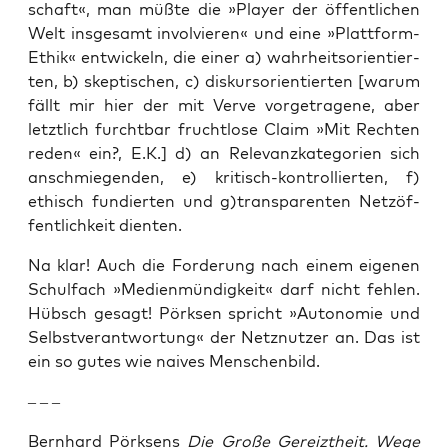
schaft«, man müß­te die »Play­er der öffent­li­chen
Welt ins­ge­samt invol­vie­ren« und eine »Platt­form-
Ethik« ent­wi­ckeln, die einer a) wahr­heits­ori­en­tier­
ten, b) skep­ti­schen, c) dis­kurs­ori­en­tier­ten [war­um
fällt mir hier der mit Ver­ve vor­ge­tra­ge­ne, aber
letzt­lich furcht­bar frucht­lo­se Cla­im »Mit Rech­ten
reden« ein?, E.K.] d) an Rele­vanz­ka­te­go­rien sich
anschmie­gen­den, e) kri­tisch-kon­trol­lier­ten, f)
ethisch fun­dier­ten und g)transparenten Netz­öf­
fent­lich­keit dienten.
Na klar! Auch die For­de­rung nach einem eige­nen
Schul­fach »Medi­en­mün­dig­keit« darf nicht feh­len.
Hübsch gesagt! Pörk­sen spricht »Auto­no­mie und
Selbst­ver­ant­wor­tung« der Netz­nut­zer an. Das ist
ein so gutes wie nai­ves Menschenbild.
– – –
Bern­hard Pörk­sens
Die Gro­ße Gereizt­heit. Wege