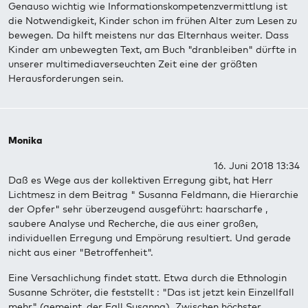
Genauso wichtig wie Informationskompetenzvermittlung ist
die Notwendigkeit, Kinder schon im frühen Alter zum Lesen zu
bewegen. Da hilft meistens nur das Elternhaus weiter. Dass
Kinder am unbewegten Text, am Buch "dranbleiben" dürfte in
unserer multimediaverseuchten Zeit eine der größten
Herausforderungen sein.
Monika
16. Juni 2018 13:34
Daß es Wege aus der kollektiven Erregung gibt, hat Herr
Lichtmesz in dem Beitrag " Susanna Feldmann, die Hierarchie
der Opfer" sehr überzeugend ausgeführt: haarscharfe ,
saubere Analyse und Recherche, die aus einer großen,
individuellen Erregung und Empörung resultiert. Und gerade
nicht aus einer "Betroffenheit".
Eine Versachlichung findet statt. Etwa durch die Ethnologin
Susanne Schröter, die feststellt : "Das ist jetzt kein Einzellfall
mehr" (gemeint, der Fall Susanna). Zwischen höchster