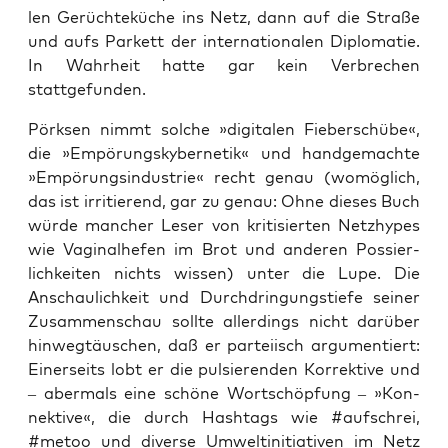
len Gerüch­te­kü­che ins Netz, dann auf die Stra­ße
und aufs Par­kett der inter­na­tio­na­len Diplo­ma­tie.
In Wahr­heit hat­te gar kein Ver­bre­chen
stattgefunden.
Pörk­sen nimmt sol­che »digi­ta­len Fie­ber­schü­be«,
die »Empö­rungs­ky­ber­ne­tik« und hand­ge­mach­te
»Empö­rungs­in­dus­trie« recht genau (womög­lich,
das ist irri­tie­rend, gar zu genau: Ohne die­ses Buch
wür­de man­cher Leser von kri­ti­sier­ten Netz­hy­pes
wie Vagi­nal­he­fen im Brot und ande­ren Pos­sier­
lich­kei­ten nichts wis­sen) unter die Lupe. Die
Anschau­lich­keit und Durch­drin­gungs­tie­fe sei­ner
Zusam­men­schau soll­te aller­dings nicht dar­über
hin­weg­täu­schen, daß er par­tei­isch argu­men­tiert:
Einer­seits lobt er die pul­sie­ren­den Kor­rek­ti­ve und
– aber­mals eine schö­ne Wort­schöp­fung – »Kon­
nek­ti­ve«, die durch Hash­tags wie #auf­schrei,
#metoo und diver­se Umwelt­in­itia­ti­ven im Netz