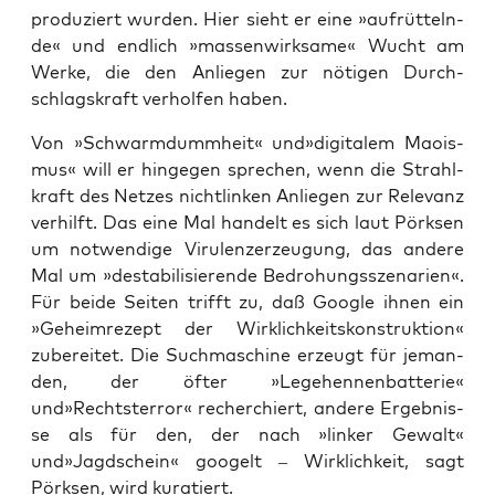
pro­du­ziert wur­den. Hier sieht er eine »auf­rüt­teln­
de« und end­lich »mas­sen­wirk­sa­me« Wucht am
Wer­ke, die den Anlie­gen zur nöti­gen Durch­
schlags­kraft ver­hol­fen haben.
Von »Schwarm­d­umm­heit« und»digitalem Mao­is­
mus« will er hin­ge­gen spre­chen, wenn die Strahl­
kraft des Net­zes nicht­lin­ken Anlie­gen zur Rele­vanz
ver­hilft. Das eine Mal han­delt es sich laut Pörk­sen
um not­wen­di­ge Viru­len­zer­zeu­gung, das ande­re
Mal um »desta­bi­li­sie­ren­de Bedro­hungs­sze­na­ri­en«.
Für bei­de Sei­ten trifft zu, daß Goog­le ihnen ein
»Geheim­re­zept der Wirk­lich­keits­kon­struk­ti­on«
zube­rei­tet. Die Such­ma­schi­ne erzeugt für jeman­
den, der öfter »Lege­hen­nen­bat­te­rie«
und»Rechtsterror« recher­chiert, ande­re Ergeb­nis­
se als für den, der nach »lin­ker Gewalt«
und»Jagdschein« goo­gelt – Wirk­lich­keit, sagt
Pörk­sen, wird kuratiert.