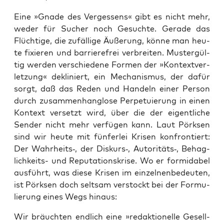
Eine »Gna­de des Ver­ges­sens« gibt es nicht mehr,
weder für Sucher noch Gesuch­te. Gera­de das
Flüch­ti­ge, die zufäl­li­ge Äuße­rung, kön­ne man heu­
te fixie­ren und bar­rie­re­frei ver­brei­ten. Mus­ter­gül­
tig wer­den ver­schie­de­ne For­men der »Kon­text­ver­
let­zung« dekli­niert, ein Mecha­nis­mus, der dafür
sorgt, daß das Reden und Han­deln einer Per­son
durch zusam­men­hang­lo­se Per­p­etu­ie­rung in einen
Kon­text ver­setzt wird, über die der eigent­li­che
Sen­der nicht mehr ver­fü­gen kann. Laut Pörk­sen
sind wir heu­te mit fün­fer­lei Kri­sen kon­fron­tiert:
Der Wahrheits‑, der Diskurs‑, Autoritäts‑, Behag­
lich­keits- und Repu­ta­ti­ons­kri­se. Wo er for­mi­da­bel
aus­führt, was die­se Kri­sen im ein­zel­nen­be­deu­ten,
ist Pörk­sen doch selt­sam ver­stockt bei der For­mu­
lie­rung eines Wegs hinaus:
Wir bräuch­ten end­lich eine »redak­tio­nel­le Gesell­