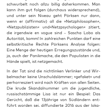
schwur­belt noch all­zu bil­lig daher­kom­men. Man
kann ihm gut fol­gen (durch­aus wider­spre­chend),
und unter sein Niveau geht Pörk­sen nur dann,
wenn er (affir­ma­tiv) all die »Netz­phi­lo­so­phen«,
»Netz­pu­bli­zis­ten« und»Netzpsychologen« zitiert,
die irgend­wie en vogue sind – Sascha Lobo als
Auto­ri­tät, komm! In zahl­rei­chen Punk­ten darf eine
selbst­kri­ti­sche Rech­te Pörk­sens Ana­ly­se fol­gen:
Eine Men­ge der heu­ti­gen Erre­gungs­zu­stän­de und,
ja, auch der Panik­ma­che, die den Popu­lis­ten in die
Hän­de spielt, ist netzgemacht.
In der Tat sind die nicht­lin­ken Ver­lin­ker und Wir­
bel­ma­cher kei­ne Unschulds­läm­mer; »gefaket« und
per­hor­res­ziert wird nach Kräf­ten von allen Sei­ten.
Die kru­de Skan­dal­num­mer um die jugend­li­che,
rus­sisch­stäm­mi­ge Lisa ist nur ein Bespiel: Das
Gerücht, daß die 13jährige von Süd­län­dern ent­
führt wor­den sei, dif­fun­dier­te 2016 aus der loka­