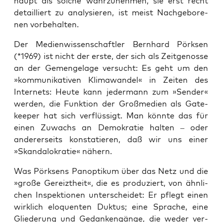
haupt als sol­che wahr­zu­neh­men, sie erst recht
detail­liert zu ana­ly­sie­ren, ist meist Nach­ge­bo­re­
nen vorbehalten.
Der Medi­en­wis­sen­schaft­ler Bern­hard Pörk­sen
(*1969) ist nicht der ers­te, der sich als Zeit­ge­nos­se
an der Gemenge­la­ge ver­sucht: Es geht um den
»kom­mu­ni­ka­ti­ven Kli­ma­wan­del« in Zei­ten des
Inter­nets: Heu­te kann jeder­mann zum »Sen­der«
wer­den, die Funk­ti­on der Groß­me­di­en als Gate­
kee­per hat sich ver­flüs­sigt. Man könn­te das für
einen Zuwachs an Demo­kra­tie hal­ten – oder
ande­rer­seits kon­sta­tie­ren, daß wir uns einer
»Skan­da­lok­ra­tie« nähern.
Was Pörk­sens Pan­op­ti­kum über das Netz und die
»gro­ße Gereizt­heit«, die es pro­du­ziert, von ähn­li­
chen Inspek­tio­nen unter­schei­det: Er pflegt einen
wirk­lich elo­quen­ten Duk­tus; eine Spra­che, eine
Glie­de­rung und Gedan­ken­gän­ge, die weder ver­