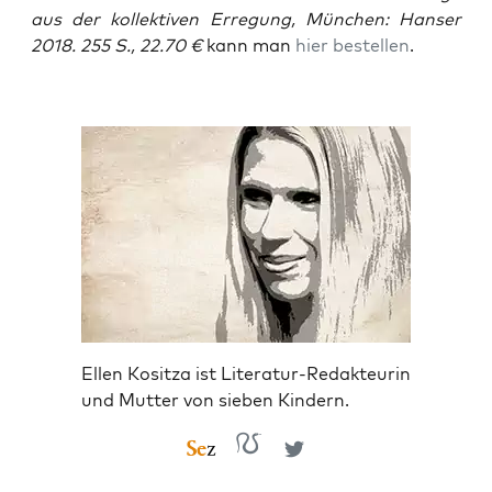
aus der kol­lek­ti­ven Erre­gung, Mün­chen: Han­ser
2018. 255 S., 22.70 €
kann man
hier bestel­len
.
Ellen Kositza ist Literatur-Redakteurin
und Mutter von sieben Kindern.