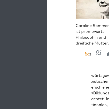
Caroline Sommer
ist promovierte
Philosophin und
dreifache Mutter.
wärts­ge­
xis­ti­sc
erschie­n
»Bil­dungs
ach­tet. 
tio­na­le