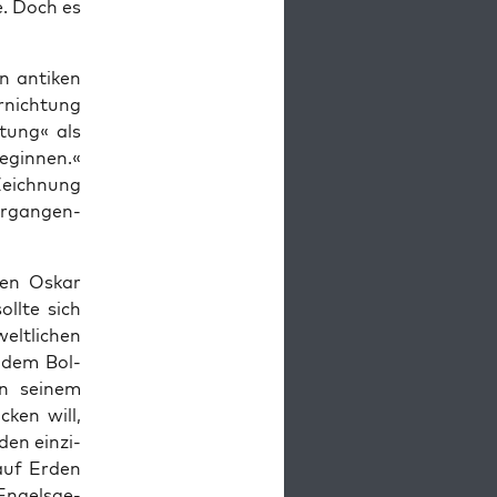
e. Doch es
n anti­ken
­nich­tung
­tung« als
begin­nen.«
Zeich­nung
r­gan­gen­
ten Oskar
oll­te sich
lt­li­chen
t dem Bol­
en sei­nem
cken will,
den ein­zi­
 auf Erden
 Engels­ge­