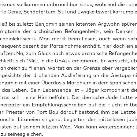
is­mus voll­kom­men unbrauch­bar sind«, wäh­rend die roma
if­fe Genie, Schöp­fer­tum, Stil und Ewig­keits­wert kor­rum­pie
ieß bis zuletzt Ben­ja­min sei­nen laten­ten Arg­wohn spü­ren:
­pto­me der archai­schen Befan­gen­heit«, sein Den­ken 
ch­dia­lek­ti­siert«. Man merkt beim Lesen, auch wenn sic
­se­quent dezent der Par­tei­nah­me ent­hält, hier doch ein er
euf­zen: Na, zum Glück noch etwas archai­sche Befan­gen­hei
hließt sich 1940, in die USA­zu emi­grie­ren. Er ver­sucht, ü
ank­reich zu flie­hen, war­tet an der Gren­ze aber ver­geb­lic
ge­sichts der dro­hen­den Aus­lie­fe­rung an die Gesta­po 
en­ja­min mit einer Über­do­sis Mor­phi­um in dem spa­ni­schen
das Leben. Sein Lebens­en­de ist – Jäger kom­po­niert die
ch­te­risch – eine Him­mel­fahrt. Der deut­sche Jude hat­te
a­ner­pa­ter ein Emp­feh­lungs­schrei­ben auf die Flucht mit­b
r Pries­ter von Port Bou dar­auf bestand, ihm die Letz­t
­che, Lita­nei­en sin­gend, beglei­ten den mit­tel­lo­sen jüd
wis­ten auf sei­nem letz­ten Weg. Man kann wei­ter­spin­nen:
 zu seinesgleichen.