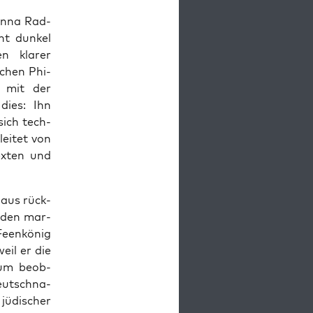
n Anna Rad­
ht dun­kel
n kla­rer
schen Phi­
ng mit der
 dies: Ihn
sich tech­
ei­tet von
x­ten und
­aus rück­
d den mar­
een­kö­nig
eil er die
i­kum beob­
eutsch­na­
jüdi­scher