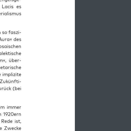
a Lacis es
a­lis­mus
 so fas­zi­
»Aura« des
­sa­ischen
ek­ti­sche
um«, über­
­ta­ri­sche
 impli­zi­te
 Zukünf­ti­
urück (bei
r­um immer
en 1920ern
 Rede ist,
ie Zwe­cke