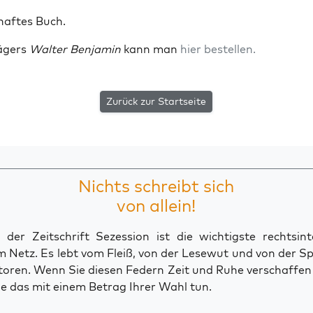
haf­tes Buch.
ägers
Wal­ter Ben­ja­min
kann man
hier bestel­len.
Zurück zur Startseite
Nichts schreibt sich
von allein!
der Zeitschrift Sezession ist die wichtigste rechtsinte
 Netz. Es lebt vom Fleiß, von der Lesewut und von der S
toren. Wenn Sie diesen Federn Zeit und Ruhe verschaffe
e das mit einem Betrag Ihrer Wahl tun.