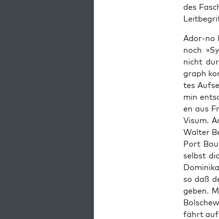
des Fasch
Leit­be­gr
Ador-no l
noch »Sym
nicht dur
graph kon
tes Auf­s
min ent­sc
en aus Fr
Visum. An
Wal­ter B
Port Bou 
selbst di
Domi­ni­k
so daß de
geben. Mön
Bol­sche­
fährt auf