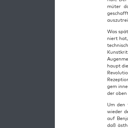
mü­ter da
geschaff
auszutre
Was spä­te
niert hat
tech­nisc
Kunst­kri
Augen­mer
haupt die 
Revo­lu­ti­
Rezep­ti­o
gem inner
der oben 
Um den fr
wie­der d
auf Ben­j
daß ästhe