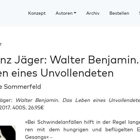
Konzept
Autoren
Archiv
Bestellen
7
nz Jäger: Walter Benjamin
n eines Unvollendeten
ne Sommerfeld
Jäger:
Walter Benjamin. Das Leben eines Unvollendet
2017. 400S. 26.95€
»Bei Schwin­del­an­fäl­len hilft in der Regel lan­g
ren mit dem hung­ri­gen und beflü­gel­ten 
Gesangs« –