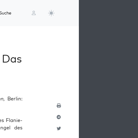
Suche
. Das
en,
Berlin:
es Fla­nie­
Engel des