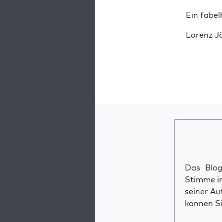
Ein fabel­
Lorenz J
Das Blog 
Stimme im
seiner Au
können Si