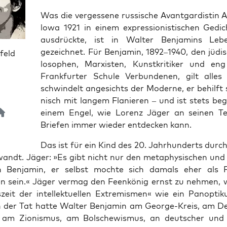
Was die ver­ges­se­ne rus­si­sche Avant­gar­dis­ti
lo­wa 1921 in einem expres­sio­nis­ti­schen Gedic
aus­drück­te, ist in Wal­ter Ben­ja­mins Lebe
gezeich­net. Für Ben­ja­min, 1892–1940, den jüdi­
feld
lo­so­phen, Mar­xis­ten, Kunst­kri­ti­ker und e
Frank­fur­ter Schu­le Ver­bun­de­nen, gilt alles
schwin­delt ange­sichts der Moder­ne, er behilft 
nisch mit lan­gem Fla­nie­ren – und ist stets begl
einem Engel, wie Lorenz Jäger an sei­nen Te
Brie­fen immer wie­der ent­de­cken kann.
Das ist für ein Kind des 20. Jahr­hun­derts durch
wandt. Jäger: »Es gibt nicht nur den meta­phy­si­schen un
hen Ben­ja­min, er selbst moch­te sich damals eher als F
en sein.« Jäger ver­mag den Feen­kö­nig ernst zu neh­men, w
­zeit der intel­lek­tu­el­len Extre­mis­men« wie ein Pan­op­t
In der Tat hat­te Wal­ter Ben­ja­min am Geor­ge-Kreis, am D
n, am Zio­nis­mus, am Bol­sche­wis­mus, an deut­scher und 