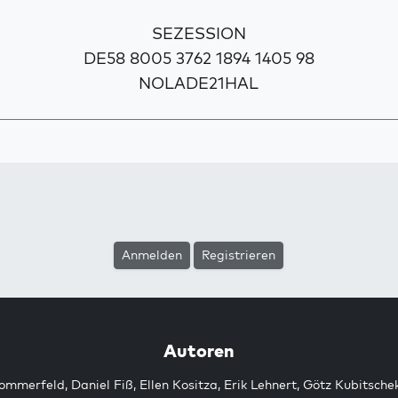
SEZESSION
DE58 8005 3762 1894 1405 98
NOLADE21HAL
Anmelden
Registrieren
Autoren
Sommerfeld
,
Daniel Fiß
,
Ellen Kositza
,
Erik Lehnert
,
Götz Kubitsche