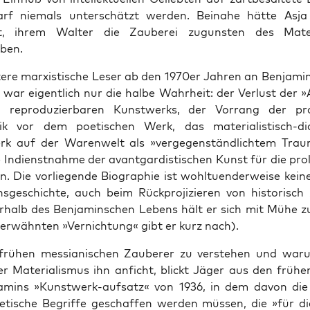
rf nie­mals unter­schätzt wer­den. Bei­na­he hät­te Asj
t, ihrem Wal­ter die Zau­be­rei zuguns­ten des Mate­ri
iben.
­re mar­xis­ti­sche Leser ab den 1970er Jah­ren an Ben­ja­min
, war eigent­lich nur die hal­be Wahr­heit: der Ver­lust der 
h repro­du­zier­ba­ren Kunst­werks, der Vor­rang der pro
­tik vor dem poe­ti­schen Werk, das mate­ria­lis­tisch-dia­l
k auf der Waren­welt als »ver­ge­gen­ständ­lich­tem Tra
Indienst­nah­me der avant­gar­dis­ti­schen Kunst für die pro­le
on. Die vor­lie­gen­de Bio­gra­phie ist wohl­tu­en­der­wei­se kei­ne
ns­ge­schich­te, auch beim Rück­pro­ji­zie­ren von his­to­risch
­halb des Ben­ja­min­schen Lebens hält er sich mit Mühe z
erwähn­ten »Ver­nich­tung« gibt er kurz nach).
ü­hen mes­sia­ni­schen Zau­be­rer zu ver­ste­hen und wa
er Mate­ria­lis­mus ihn anficht, blickt Jäger aus den frü­h
a­mins »Kunst­werk-auf­satz« von 1936, in dem davon die
­ti­sche Begrif­fe geschaf­fen wer­den müs­sen, die »für d