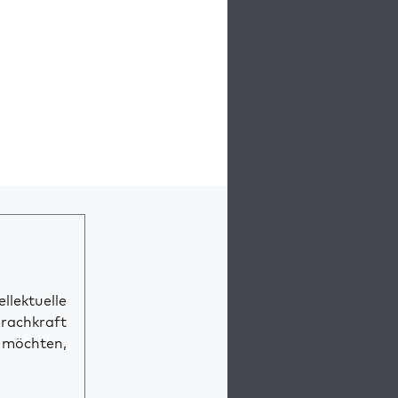
llektuelle
prachkraft
n möchten,