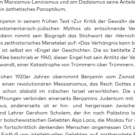
am Mar­xis­mus-Leni­nis­mus und am Dada­is­mus sei­ne Antei­l
ein ästhe­ti­sches Panoptikum.
ja­min in sei­nem frü­hen Text »Zur Kri­tik der Gewalt« de
es­ta­men­ta­risch-jüdi­schen Mythos als ent­süh­nen­de Ver
 dann nimmt sein Bio­graph das Stich­wort der »Ver­nich
s zeit­his­to­ri­sches Mene­te­kel auf: »Das Ver­häng­nis kann 
n ist selbst ein »Engel der Geschich­te«. Die so beti­tel­te 
Klee beschrieb er 1940, die­ser Engel hat sein Ant­litz der Ve
­wandt, einer Kata­stro­phe von Trüm­mern über Trümmern.
ü­hen 1920er Jah­ren über­nimmt Ben­ja­min vom Zio­nis­
einen revo­lu­tio­nä­ren Mes­sia­nis­mus, das Reich Got­tes s
 schon als­bald im irdi­schen Isra­el ver­wirk­li­chen. Die we
ff­nun­gen ver­bin­den einer­seits Ben­ja­mins Juden­tum mi
mus, ande­rer­seits ist er hin- und her­ge­ris­sen zwi­sch
d Leh­rer Gers­hom Scholem, der ihn nach Paläs­ti­na lo
r bol­sche­wis­ti­schen Gelieb­ten Asja Lacis, die Mos­kau für 
 fort­schritt­lich den­ken­den Men­schen ange­mes­sen Ort
Ein­fluß von intel­lek­tu­el­len Gelieb­ten auf zart­be­sai­te­te