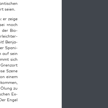
n­ti­schen
rt seien.
 er zei­ge
sei »noch
h der Bio­
leich­ter­
t! Ben­ja­
ber Spa­ni­
h auf sein
nimmt sich
 Grenz­ort
­se Sze­ne
 von einem
e­kom­men,
e Ölung zu
i­schen Ex-
 Der Engel