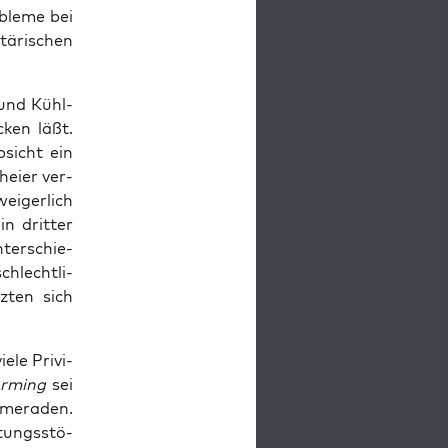
ble­me bei
ä­ri­schen
 und Kühl­
cken läßt.
bsicht ein
­ei­er ver­
i­ger­lich
n drit­ter
nter­schie­
hlecht­li­
z­ten sich
le Pri­vi­
or­ming
sei
me­ra­den.
ungs­stö­