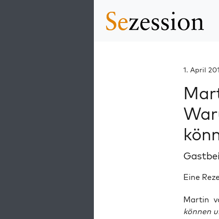
1. April 20
Mart
Waru
könn
Gastbe
Eine Rez
Mar­tin 
k
ö
nnen
u