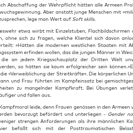
ach Abschaf­fung der Wehr­pflicht hät­ten alle Armeen Pro­
wuchs­ge­win­nung. Aber anstatt jun­ge Men­schen mit »mili­t
zusprechen, lege man Wert auf
Soft skills.
es­wehr etwa wirbt mit Ein­zel­stu­ben, Flach­bild­schir­men
n, ohne sich zu fra­gen, wel­che Kli­en­tel sich davon anlo­
urteilt: »Hät­ten die moder­nen west­li­chen Staa­ten mit A
ngs­sys­tem erfin­den wol­len, das die jun­gen Män­ner in Weich
 die an jedem Kriegs­schau­platz der Drit­ten Welt unwe
er­den, so hät­ten sie kaum erfolg­rei­cher sein können.«Ei
die »Ver­weib­li­chung der Streit­kräf­te«. Die kör­per­li­chen U
nn und Frau führ­ten im Kampf­ein­satz bei gemischt­ge­sc
hei­ten zu man­geln­der Kampf­kraft. Bei Übun­gen ver­let
u­fi­ger und fal­len aus.
Kampf­mo­ral lei­de, denn Frau­en genös­sen in den Armeen vie­
 wer­den bevor­zugt beför­dert und unter­lie­gen –
Gen­der n
ni­ger stren­gen Anfor­de­run­gen als ihre männ­li­chen Ka
 vier befaßt sich mit der Post­trau­ma­ti­schen Belas­t