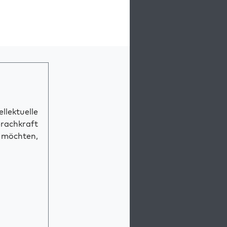
llektuelle
prachkraft
n möchten,