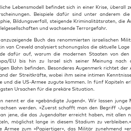
i­che Lebens­mo­dell befin­det sich in einer Kri­se, über­all z
­er­schei­nun­gen. Bei­spie­le dafür sind unter ande­rem die 
hie, Bil­dungs­ver­fall, stei­gen­de Kri­mi­na­li­täts­ra­ten, die A
­lel­ge­sell­schaf­ten und wach­sen­de Terrorgefahr.
nzu­zei­gen­de Buch des renom­mier­ten israe­li­schen Mili­tär
in van Cre­veld ana­ly­siert scho­nungs­los die aktu­el­le Lag
­de dafür auf, war­um die moder­nen Staa­ten von den
pa/EU bis hin zu Isra­el sich sei­ner Mei­nung nach 
i­gen Bahn befin­den. Beson­de­res Augen­merk rich­tet der
nd der Streit­kräf­te, wobei ihm sei­ne inti­men Kennt­nis­s
sche und die US-Armee zugu­te kom­men. In fünf Kapi­teln erl
igs­ten Ursa­chen für die pre­kä­re Situation.
 nennt er die »gebän­dig­te Jugend«. Wir las­sen jun­ge
wach­sen wer­den. »Zuerst schafft man den Begriff ›Juge
n jene, die das Jugend­al­ter erreicht haben, mit allen n
teln, mög­lichst lan­ge in die­sem Sta­di­um zu verbleiben
e Armee zum »Papier­ti­ger«, das Mili­tär zuneh­mend »ent­mi