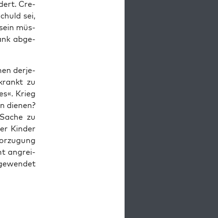
dert. Cre­
Schuld sei,
 sein müs­
rank abge­
en der­je­
krankt zu
ges«. Krieg
n die­nen?
 Sache zu
er Kin­der
vor­zu­gung
ht angrei­
e­wen­det