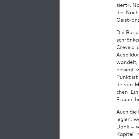
siert«. N
der Nach­
Geist«an
Die Bun­d
schrän­ke
Cre­veld 
Aus­bil­du
wan­delt,
besiegt w
Punkt ist 
de von Ma
chen Ein­
Frau­en hä
Auch die 
le­gi­en,
Dank – we
Kapi­tel