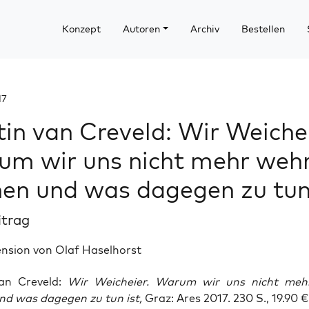
Konzept
Autoren
Archiv
Bestellen
17
in van Creveld: Wir Weichei
m wir uns nicht mehr weh
en und was dagegen zu tun
itrag
ension von Olaf Haselhorst
van Cre­veld:
Wir Weich­ei­er. War­um wir uns nicht meh
nd was dage­gen zu tun ist,
Graz: Ares 2017. 230 S., 19.90 €