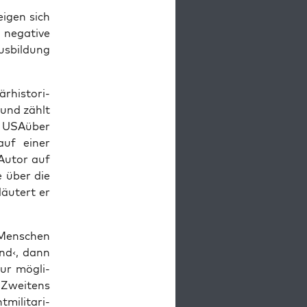
ei­gen sich
nega­ti­ve
us­bil­dung
­his­to­ri­
e und zählt
 USA­über
auf einer
 Autor auf
e über die
äu­tert er
 Men­schen
nd‹, dann
ur mög­li­
.«Zweitens
­li­ta­ri­