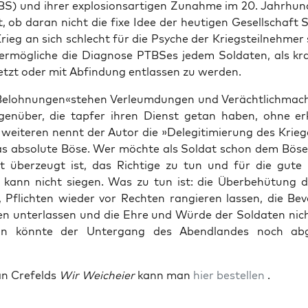
S) und ihrer explo­si­ons­ar­ti­gen Zunah­me im 20. Jahr­hun­
, ob dar­an nicht die fixe Idee der heu­ti­gen Gesell­schaft 
rieg an sich schlecht für die Psy­che der Kriegs­teil­neh­mer
ermög­li­che die Dia­gno­se PTB­Ses jedem Sol­da­ten, als k
setzt oder mit Abfin­dung ent­las­sen zu werden.
Belohnungen«stehen Ver­leum­dun­gen und Ver­ächt­lich­ma­ch
gen­über, die tap­fer ihren Dienst getan haben, ohne er
wei­te­ren nennt der Autor die »Dele­gi­ti­mie­rung des Krie­
das abso­lu­te Böse. Wer möch­te als Sol­dat schon dem Böse
 über­zeugt ist, das Rich­ti­ge zu tun und für die gute
 kann nicht sie­gen. Was zu tun ist: die Über­be­hü­tung d
, Pflich­ten wie­der vor Rech­ten ran­gie­ren las­sen, die Be
en unter­las­sen und die Ehre und Wür­de der Sol­da­ten nic
n könn­te der Unter­gang des Abend­lan­des noch abg
an Cre­felds
Wir Weich­ei­er
kann man
hier bestel­len
.