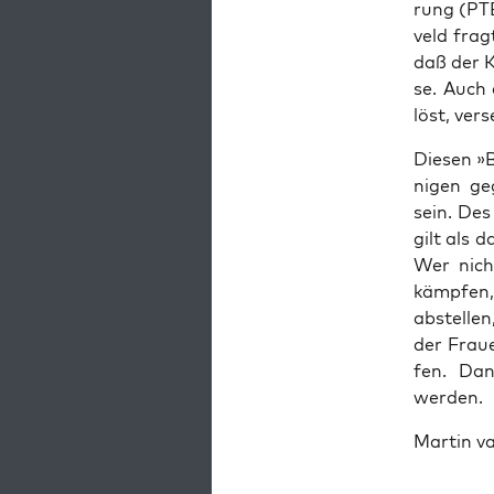
rung (PTB
veld fragt
daß der K
se. Auch 
löst, ver­
Die­sen »
ni­gen ge
sein. Des 
gilt als 
Wer nicht
kämp­fen,
abstel­len
der Frau­
fen. Dan
werden.
Mar­tin v