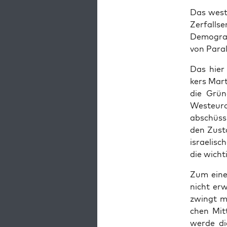
Das west­l
Zer­falls
Demo­gra­p
von Par­al
Das hier a
kers Mar­t
die Grün
Westeuro
abschüs­s
den Zusta
israe­li­
die wich­t
Zum einen
nicht er
zwingt ma
chen Mit­
wer­de di