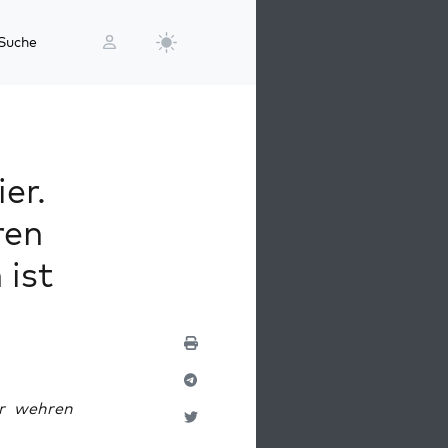
Suche
er.
ren
 ist
r weh­ren