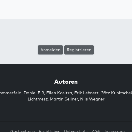
Anmelden
Registrieren
Autoren
Sommerfeld
,
Daniel Fiß
,
Ellen Kositza
,
Erik Lehnert
,
Götz Kubitsche
Lichtmesz
,
Martin Sellner
,
Nils Wegner
Gastbeiträge
Rechtliches
Datenschutz
AGB
Impressum