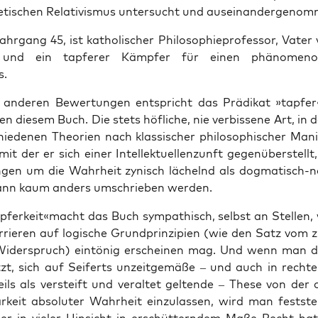
­ti­schen Rela­ti­vis­mus unter­sucht und auseinandergeno
Jahr­gang 45, ist katho­li­scher Phi­lo­so­phie­pro­fes­sor, Vate
 und ein tap­fe­rer Kämp­fer für einen phä­no­me­no­lo
s.
 ande­ren Bewer­tun­gen ent­spricht das Prä­di­kat »tapfer«
n die­sem Buch. Die stets höf­li­che, nie ver­bis­se­ne Art, in d
hie­de­nen Theo­rien nach klas­si­scher phi­lo­so­phi­scher Ma
it der er sich einer Intel­lek­tu­el­lenzunft gegen­über­stellt,
gen um die Wahr­heit zynisch lächelnd als dog­ma­tisch-
kann kaum anders umschrie­ben werden.
apferkeit«macht das Buch sym­pa­thisch, selbst an Stel­len
­rie­ren auf logi­sche Grund­prin­zi­pi­en (wie den Satz vom z
ider­spruch) ein­tö­nig erschei­nen mag. Und wenn man d
tzt, sich auf Sei­ferts unzeit­ge­mä­ße – und auch in rech­te
eils als ver­steift und ver­al­tet gel­ten­de – The­se von der o
r­keit abso­lu­ter Wahr­heit ein­zu­las­sen, wird man fest­ste