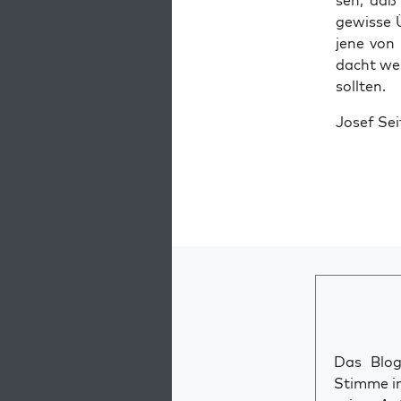
sen, daß 
gewis­se 
jene von 
dacht we
sollten.
Josef Sei
Das Blog 
Stimme im