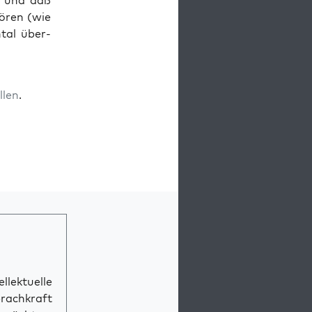
at und daß
ö­ren (wie
­tal über­
­len
.
llektuelle
prachkraft