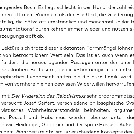
en­gen­des Buch. Es liegt schlecht in der Hand, die zahl­rei
h­men oft mehr Raum ein als der Fließ­text, die Glie­de­rung
­tei­lig, die Sät­ze oft umständ­lich und manch­mal unklar fo
gu­men­ta­ti­ons­fi­gu­ren keh­ren immer wie­der und nut­zen s
r­zeu­gungs­kraft ab.
Lek­tü­re sich trotz die­ser ekla­tan­ten Form­män­gel loh­nen
t von beträcht­li­chem Wert sein. Das ist er, auch wenn e
erfor­dert, die her­aus­ra­gen­den Pas­sa­gen unter den eher 
us­zu­klau­ben. Bei Lesern, die die »Stimmung«für ein ent­sch
o­so­phi­sches Fun­da­ment hal­ten als die pure Logik, wir
h von vorn­her­ein einen gewis­sen Wider­wil­len hervorrufen
m mit
Der Wider­sinn des Rela­ti­vis­mus
sehr pro­gram­ma­tisc
er­sucht Josef Sei­fert, ver­schie­de­ne phi­lo­so­phi­sche Sys
ti­vis­ti­sches Wahr­heits­ver­ständ­nis beinhal­ten, argu­men
­gen. Rus­sell und Haber­mas wer­den eben­so unter da
 wie Heid­eg­ger, Gada­mer und der spä­te Huss­erl. Auße
dem Wahr­heits­re­la­ti­vis­mus ver­schie­de­ne Kon­zep­te des