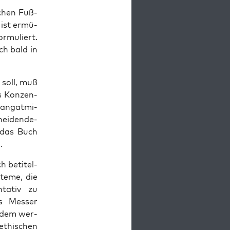
­chen Fuß­
 ist ermü­
r­mu­liert.
ich bald in
 soll, muß
s Kon­zen­
lang­at­mi­
ei­den­de­
d das Buch
.
h beti­tel­
­te­me, die
­ta­tiv zu
s Mes­ser
r­dem wer­
 ethi­schen