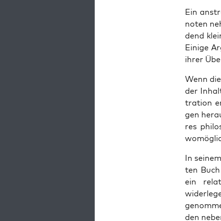
Ein anstr
no­ten ne
dend klein
Eini­ge Ar
ihrer Übe
Wenn die 
der Inhal
tra­ti­on 
gen her­a
res phi­l
womög­lic
In sei­ne
ten Buch v
ein rela­
wider­le
genom­men
den neben 