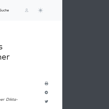
Suche
s
ner
ner Dik­ta­