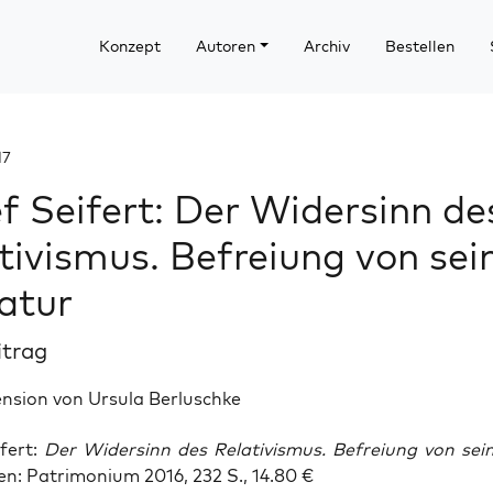
Konzept
Autoren
Archiv
Bestellen
17
f Seifert: Der Widersinn de
tivismus. Befreiung von sei
atur
itrag
nsion von Ursula Berluschke
­fert:
Der Wider­sinn des Rela­ti­vis­mus. Befrei­ung von sei­
n: Patri­mo­ni­um 2016, 232 S., 14.80 €