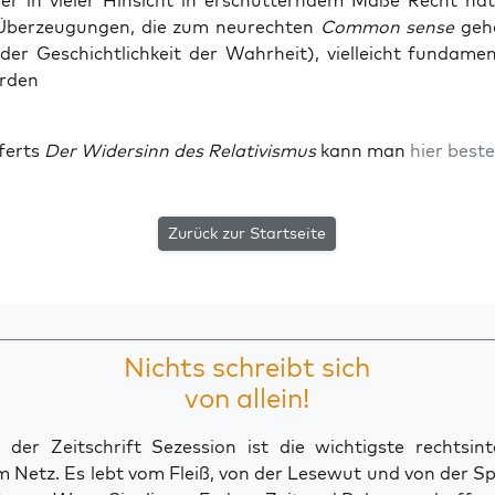
er in vie­ler Hin­sicht in erschüt­tern­dem Maße Recht h
Über­zeu­gun­gen, die zum neu­rech­ten
Com­mon sen­se
geh
der Geschicht­lich­keit der Wahr­heit), viel­leicht fun­da­men
rden
­ferts
Der Wider­sinn des Rela­ti­vis­mus
kann man
hier bestel
Zurück zur Startseite
Nichts schreibt sich
von allein!
der Zeitschrift Sezession ist die wichtigste rechtsinte
 Netz. Es lebt vom Fleiß, von der Lesewut und von der S