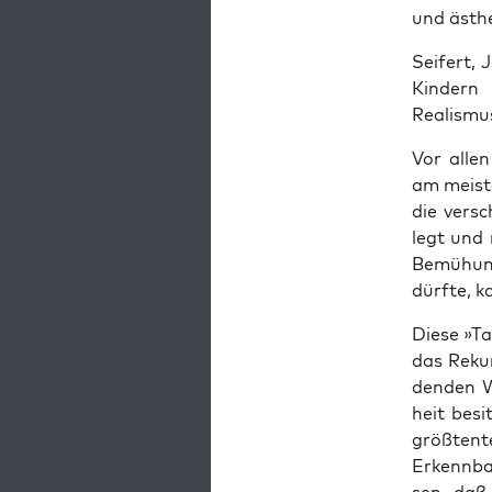
und ästhe
Sei­fert, 
Kin­dern
Realismu
Vor allen
am meis­te
die ver­sc
legt und m
Bemü­hun­
dürf­te, 
Die­se »T
das Rekur
den­den W
heit besi
größ­ten­t
Erkenn­ba