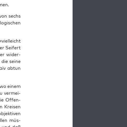
mmen.
r von sechs
­gi­schen
vielleicht
er Sei­fert
nier wider­
 die sei­ne
naiv abtun
, wo einem
u ver­mei­
ie Offen­
n Krei­sen
bjek­ti­ven
l­len müs­