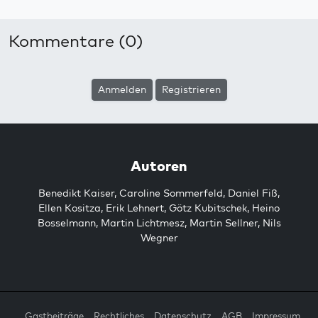
Kommentare (0)
Anmelden
Registrieren
Autoren
Benedikt Kaiser
,
Caroline Sommerfeld
,
Daniel Fiß
,
Ellen Kositza
,
Erik Lehnert
,
Götz Kubitschek
,
Heino
Bosselmann
,
Martin Lichtmesz
,
Martin Sellner
,
Nils
Wegner
Gastbeiträge
Rechtliches
Datenschutz
AGB
Impressum