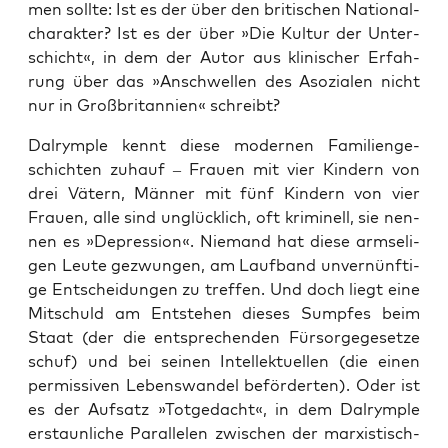
men soll­te: Ist es der über den bri­ti­schen Natio­nal­
cha­rak­ter? Ist es der über »Die Kul­tur der Unter­
schicht«, in dem der Autor aus kli­ni­scher Erfah­
rung über das »Anschwel­len des Aso­zia­len nicht
nur in Groß­bri­tan­ni­en« schreibt?
Dal­rym­p­le kennt die­se moder­nen Fami­li­en­ge­
schich­ten zuhauf – Frau­en mit vier Kin­dern von
drei Vätern, Män­ner mit fünf Kin­dern von vier
Frau­en, alle sind unglück­lich, oft kri­mi­nell, sie nen­
nen es »Depres­si­on«. Nie­mand hat die­se arm­se­li­
gen Leu­te gezwun­gen, am Lauf­band unver­nünf­ti­
ge Ent­schei­dun­gen zu tref­fen. Und doch liegt eine
Mit­schuld am Ent­ste­hen die­ses Sump­fes beim
Staat (der die ent­spre­chen­den Für­sor­ge­ge­set­ze
schuf) und bei sei­nen Intel­lek­tu­el­len (die einen
per­mis­si­ven Lebens­wan­del beför­der­ten). Oder ist
es der Auf­satz »Tot­ge­dacht«, in dem Dal­rym­p­le
erstaun­li­che Par­al­le­len zwi­schen der mar­xis­tisch-