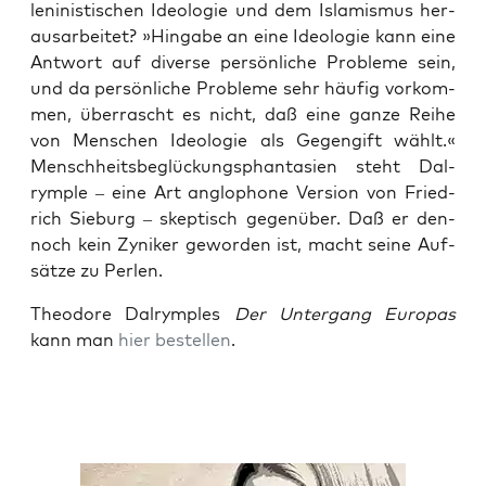
leni­nis­ti­schen Ideo­lo­gie und dem Isla­mis­mus her­
aus­ar­bei­tet? »Hin­ga­be an eine Ideo­lo­gie kann eine
Ant­wort auf diver­se per­sön­li­che Pro­ble­me sein,
und da per­sön­li­che Pro­ble­me sehr häu­fig vor­kom­
men, über­rascht es nicht, daß eine gan­ze Rei­he
von Men­schen Ideo­lo­gie als Gegen­gift wählt.«
Mensch­heits­be­glü­ckungs­phan­ta­sien steht Dal­
rym­p­le – eine Art anglo­pho­ne Ver­si­on von Fried­
rich Sieburg – skep­tisch gegen­über. Daß er den­
noch kein Zyni­ker gewor­den ist, macht sei­ne Auf­
sät­ze zu Perlen.
Theo­do­re Dal­rymp­les
Der Unter­gang Euro­pas
kann man
hier bestel­len
.