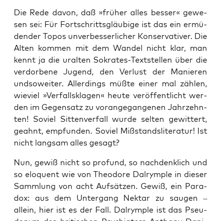
Die Rede davon, daß »frü­her alles bes­ser« gewe­
sen sei: Für Fort­schritts­gläu­bi­ge ist das ein ermü­
den­der Topos unver­bes­ser­li­cher Kon­ser­va­ti­ver. Die
Alten kom­men mit dem Wan­del nicht klar, man
kennt ja die uralten Sokra­tes-Text­stel­len über die
ver­dor­be­ne Jugend, den Ver­lust der Manie­ren
und­so­wei­ter. Aller­dings müß­te einer mal zäh­len,
wie­viel »Ver­falls­kla­gen« heu­te ver­öf­fent­licht wer­
den im Gegen­satz zu vor­an­ge­gan­ge­nen Jahr­zehn­
ten! Soviel Sit­ten­ver­fall wur­de sel­ten gewit­tert,
geahnt, emp­fun­den. Soviel Miß­stands­li­te­ra­tur! Ist
nicht lang­sam alles gesagt?
Nun, gewiß nicht so pro­fund, so nach­denk­lich und
so elo­quent wie von Theo­do­re Dal­rym­p­le in die­ser
Samm­lung von acht Auf­sät­zen. Gewiß, ein Para­
dox: aus dem Unter­gang Nek­tar zu sau­gen –
allein, hier ist es der Fall. Dal­rym­p­le ist das Pseu-