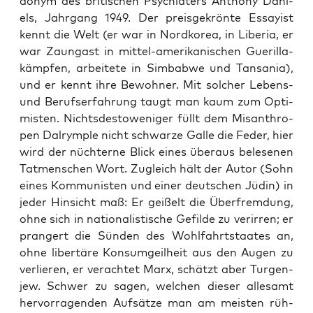
donym des bri­ti­schen Psych­ia­ters Antho­ny Dani­
els, Jahr­gang 1949. Der preis­ge­krön­te Essay­ist
kennt die Welt (er war in Nord­ko­rea, in Libe­ria, er
war Zaun­gast in mit­tel-ame­ri­ka­ni­schen Gue­ril­la­
kämp­fen, arbei­te­te in Sim­bab­we und Tan­sa­nia),
und er kennt ihre Bewoh­ner. Mit sol­cher Lebens-
und Berufs­er­fah­rung taugt man kaum zum Opti­
mis­ten. Nichts­des­to­we­ni­ger füllt dem Mis­an­thro­
pen Dal­rym­p­le nicht schwar­ze Gal­le die Feder, hier
wird der nüch­ter­ne Blick eines über­aus bele­se­nen
Tat­men­schen Wort. Zugleich hält der Autor (Sohn
eines Kom­mu­nis­ten und einer deut­schen Jüdin) in
jeder Hin­sicht maß: Er gei­ßelt die Über­frem­dung,
ohne sich in natio­na­lis­ti­sche Gefil­de zu ver­ir­ren; er
pran­gert die Sün­den des Wohl­fahrt­staa­tes an,
ohne liber­tä­re Kon­sum­geil­heit aus den Augen zu
ver­lie­ren, er ver­ach­tet Marx, schätzt aber Tur­gen­
jew. Schwer zu sagen, wel­chen die­ser alle­samt
her­vor­ra­gen­den Auf­sät­ze man am meis­ten rüh­