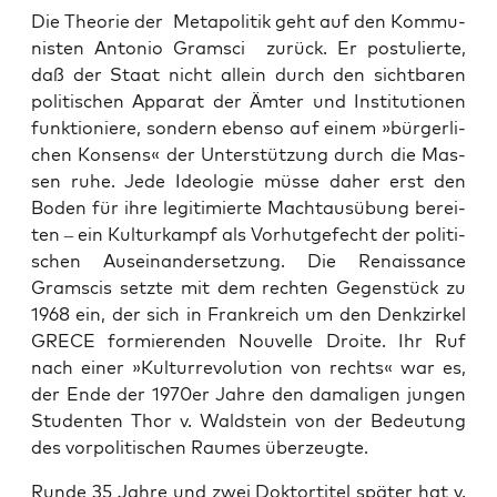
Die Theo­rie der Meta­po­li­tik geht auf den Kom­mu­
nis­ten Anto­nio Gramsci zurück. Er pos­tu­lier­te,
daß der Staat nicht allein durch den sicht­ba­ren
poli­ti­schen Appa­rat der Ämter und Insti­tu­tio­nen
funk­tio­nie­re, son­dern eben­so auf einem »bür­ger­li­
chen Kon­sens« der Unter­stüt­zung durch die Mas­
sen ruhe. Jede Ideo­lo­gie müs­se daher erst den
Boden für ihre legi­ti­mier­te Macht­aus­übung berei­
ten – ein Kul­tur­kampf als Vor­hut­ge­fecht der poli­ti­
schen Aus­ein­an­der­set­zung. Die Renais­sance
Gramscis setz­te mit dem rech­ten Gegen­stück zu
1968 ein, der sich in Frank­reich um den Denk­zir­kel
GRECE for­mie­ren­den Nou­vel­le Droi­te. Ihr Ruf
nach einer »Kul­tur­re­vo­lu­ti­on von rechts« war es,
der Ende der 1970er Jah­re den dama­li­gen jun­gen
Stu­den­ten Thor v. Wald­stein von der Bedeu­tung
des vor­po­li­ti­schen Rau­mes überzeugte.
Run­de 35 Jah­re und zwei Dok­tor­ti­tel spä­ter hat v.