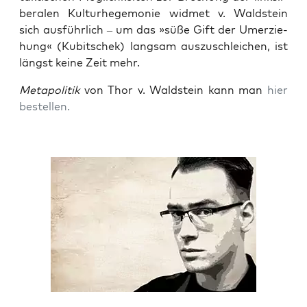
be­ra­len Kul­tur­he­ge­mo­nie wid­met v. Wald­stein
sich aus­führ­lich – um das »süße Gift der Umer­zie­
hung« (Kubit­schek) lang­sam aus­zu­schlei­chen, ist
längst kei­ne Zeit mehr.
Meta­po­li­tik
von Thor v. Wald­stein kann man
hier
bestel­len.