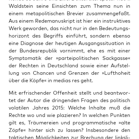
Wald­stein sei­ne Ein­sich­ten zum The­ma nun in
einem meta­po­li­ti­schen Bre­vier zusam­men­ge­faßt.
Aus einem Rede­ma­nu­skript ist hier ein instruk­ti­ves
Werk gewor­den, das nicht nur in den Bedeu­tungs­
ho­ri­zont des Begriffs ein­führt, son­dern eben­so
eine Dia­gno­se der heu­ti­gen Aus­gangs­si­tua­ti­on in
der Bun­des­re­pu­blik vor­nimmt, ehe es mit einer
Sym­pto­ma­tik der »par­tei­po­li­ti­schen Sack­gas­se«
der Rech­ten in Deutsch­land sowie einer Auf­stel­
lung von Chan­cen und Gren­zen der »Luft­ho­heit
über die Köp­fe« in medi­as res geht.
Mit erfri­schen­der Offen­heit stellt und beant­wor­
tet der Autor die drin­gen­den Fra­gen des poli­tisch
vola­ti­len Jah­res 2015: Wel­che Inhal­te muß die
Rech­te wo und wie pla­zie­ren? In wel­chen Punk­ten
gilt es, Träu­me­rei­en und pro­gram­ma­ti­sche »alte
Zöp­fe« hin­ter sich zu las­sen? Ins­be­son­de­re den
tak­ti­schen Mög­lich­kei­ten zur Bre­chung der links­li­