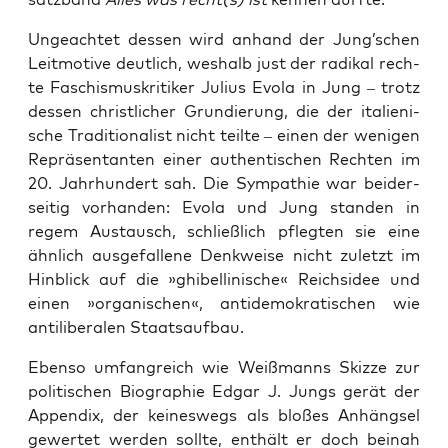
Unge­ach­tet des­sen wird anhand der Jung’schen
Leit­mo­ti­ve deut­lich, wes­halb just der radi­kal rech­
te Faschis­mus­kri­ti­ker Juli­us Evo­la in Jung – trotz
des­sen christ­li­cher Grun­die­rung, die der ita­lie­ni­
sche Tra­di­tio­na­list nicht teil­te – einen der weni­gen
Reprä­sen­tan­ten einer authen­ti­schen Rech­ten im
20. Jahr­hun­dert sah. Die Sym­pa­thie war bei­der­
sei­tig vor­han­den: Evo­la und Jung stan­den in
regem Aus­tausch, schließ­lich pfleg­ten sie eine
ähn­lich aus­ge­fal­le­ne Denk­wei­se nicht zuletzt im
Hin­blick auf die »ghi­bel­li­ni­sche« Reichs­idee und
einen »orga­ni­schen«, anti­de­mo­kra­ti­schen wie
anti­li­be­ra­len Staatsaufbau.
Eben­so umfang­reich wie Weiß­manns Skiz­ze zur
poli­ti­schen Bio­gra­phie Edgar J. Jungs gerät der
Appen­dix, der kei­nes­wegs als blo­ßes Anhäng­sel
gewer­tet wer­den soll­te, ent­hält er doch bei­nah