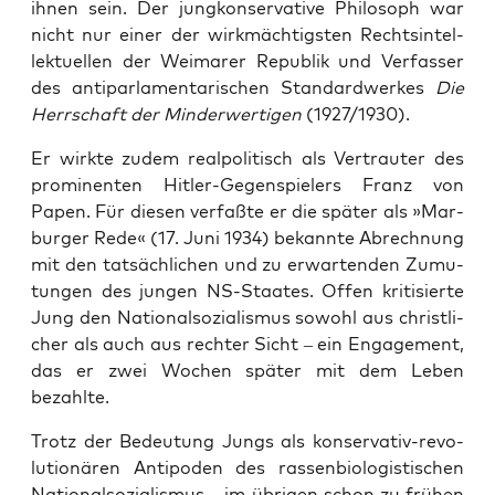
ihnen sein. Der jung­kon­ser­va­ti­ve Phi­lo­soph war
nicht nur einer der wirk­mäch­tigs­ten Rechts­in­tel­
lek­tu­el­len der Wei­ma­rer Repu­blik und Ver­fas­ser
des anti­par­la­men­ta­ri­schen Stan­dard­wer­kes
Die
Herr­schaft der Min­der­wer­ti­gen
(1927/1930).
Er wirk­te zudem real­po­li­tisch als Ver­trau­ter des
pro­mi­nen­ten Hit­ler-Gegen­spie­lers Franz von
Papen. Für die­sen ver­faß­te er die spä­ter als »Mar­
bur­ger Rede« (17. Juni 1934) bekann­te Abrech­nung
mit den tat­säch­li­chen und zu erwar­ten­den Zumu­
tun­gen des jun­gen NS-Staa­tes. Offen kri­ti­sier­te
Jung den Natio­nal­so­zia­lis­mus sowohl aus christ­li­
cher als auch aus rech­ter Sicht – ein Enga­ge­ment,
das er zwei Wochen spä­ter mit dem Leben
bezahlte.
Trotz der Bedeu­tung Jungs als kon­ser­va­tiv-revo­
lu­tio­nä­ren Anti­po­den des ras­sen­bio­lo­gis­ti­schen
Natio­nal­so­zia­lis­mus – im übri­gen schon zu frü­hen