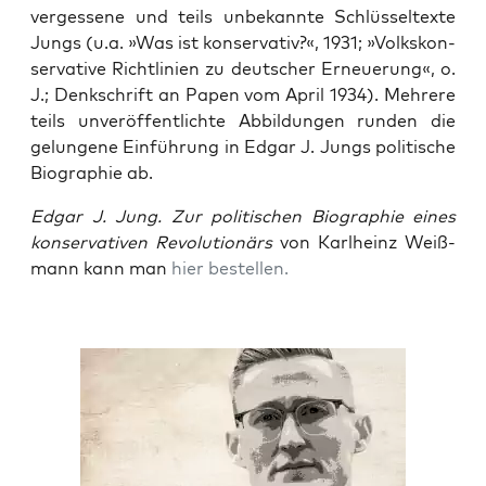
ver­ges­se­ne und teils unbe­kann­te Schlüs­sel­tex­te
Jungs (u.a. »Was ist kon­ser­va­tiv?«, 1931; »Volks­kon­
ser­va­ti­ve Richt­li­ni­en zu deut­scher Erneue­rung«, o.
J.; Denk­schrift an Papen vom April 1934). Meh­re­re
teils unver­öf­fent­lich­te Abbil­dun­gen run­den die
gelun­ge­ne Ein­füh­rung in Edgar J. Jungs poli­ti­sche
Bio­gra­phie ab.
Edgar J. Jung. Zur poli­ti­schen Bio­gra­phie eines
kon­ser­va­ti­ven Revo­lu­tio­närs
von Karl­heinz Weiß­
mann kann man
hier bestel­len.