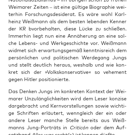
Wei­ma­rer Zei­ten – ist eine gül­ti­ge Bio­gra­phie wei­
ter­hin For­schungs­de­si­de­rat. Es wäre wohl Karl­
heinz Weiß­mann als dem bes­ten leben­den Ken­ner
der KR bvor­be­hal­ten, die­se Lücke zu schlie­ßen.
Immer­hin liegt nun eine Annä­he­rung an eine sol­
che Lebens- und Werk­ge­schich­te vor. Weiß­mann
wid­met sich erwar­tungs­ge­mäß kennt­nis­reich dem
per­sön­li­chen und poli­ti­schen Wer­de­gang Jungs
und stellt deut­lich her­aus, wes­halb und wie kon­
kret sich der »Volks­kon­ser­va­ti­ve« so vehe­ment
gegen Hit­ler positionierte.
Das Den­ken Jungs im kon­kre­ten Kon­text der Wei­
ma­rer Unzu­läng­lich­kei­ten wird dem Leser kon­zi­se
dar­ge­bracht und Kern­vor­stel­lun­gen sowie wich­ti­
ge Schrif­ten erläu­tert, wenn­gleich der ein oder
ande­re Leser man­che Stel­le bereits aus Weiß­
manns Jung-Por­träts in
Cri­tic
ó
n
oder dem Auf­
satz­band
Alles was recht(s)
ist
ken­nen dürfte.