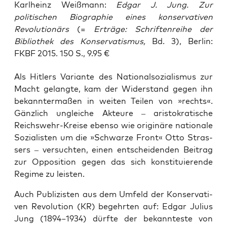
Karlheinz Weißmann:
Edgar J. Jung. Zur
politischen Biographie eines konservativen
Revolutionärs
(=
Erträge: Schriftenreihe der
Bibliothek des Konservatismus,
Bd. 3), Berlin:
FKBF 2015. 150 S., 9.95 €
Als Hit­lers Vari­an­te des Natio­nal­so­zia­lis­mus zur
Macht gelang­te, kam der Wider­stand gegen ihn
bekann­ter­ma­ßen in wei­ten Tei­len von »rechts«.
Gänz­lich unglei­che Akteu­re – aris­to­kra­ti­sche
Reichs­wehr-Krei­se eben­so wie ori­gi­nä­re natio­na­le
Sozia­lis­ten um die »Schwar­ze Front« Otto Stras­
sers – ver­such­ten, einen ent­schei­den­den Bei­trag
zur Oppo­si­ti­on gegen das sich kon­sti­tu­ie­ren­de
Regime zu leisten.
Auch Publi­zis­ten aus dem Umfeld der Kon­ser­va­ti­
ven Revo­lu­ti­on (KR) begehr­ten auf: Edgar Juli­us
Jung (1894−1934) dürf­te der bekann­tes­te von