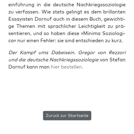
ein­füh­rung in die deut­sche Nach­kriegs­so­zio­lo­gie
zu ver­fas­sen. Wie stets gelingt es dem bril­lan­ten
Essay­is­ten Dor­nuf auch in die­sem Buch, gewich­ti­
ge The­men mit sprach­li­cher Leich­tig­keit zu prä­
sen­tie­ren, und so haben die­se »Mini­ma Sozio­lo­gi­
ca« nur einen Feh­ler: sie sind ent­schie­den zu kurz.
Der Kampf ums Dabei­sein. Gre­gor von Rezz­ori
und die deut­sche Nach­kriegs­so­zio­lo­gie
von Ste­fan
Dor­nuf kann man
hier bestel­len.
Zurück zur Startseite