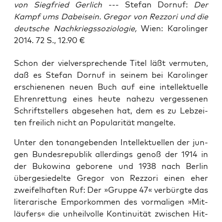
von Siegfried Gerlich
--- Stefan Dornuf:
Der
Kampf ums Dabeisein. Gregor von Rezzori und die
deutsche Nachkriegssoziologie,
Wien: Karolinger
2014. 72 S., 12.90 €
Schon der viel­ver­spre­chen­de Titel läßt ver­mu­ten,
daß es Ste­fan Dor­nuf in sei­nem bei Karo­lin­ger
erschie­ne­nen neu­en Buch auf eine intel­lek­tu­el­le
Ehren­ret­tung eines heu­te nahe­zu ver­ges­se­nen
Schrift­stel­lers abge­se­hen hat, dem es zu Leb­zei­
ten frei­lich nicht an Popu­la­ri­tät mangelte.
Unter den ton­an­ge­ben­den Intel­lek­tu­el­len der jun­
gen Bun­des­re­pu­blik aller­dings genoß der 1914 in
der Buko­wi­na gebo­re­ne und 1938 nach Ber­lin
über­ge­sie­del­te Gre­gor von Rezz­ori einen eher
zwei­fel­haf­ten Ruf: Der »Grup­pe 47« ver­bürg­te das
lite­ra­ri­sche Empor­kom­men des vor­ma­li­gen »Mit­
läu­fers« die unheil­vol­le Kon­ti­nui­tät zwi­schen Hit­