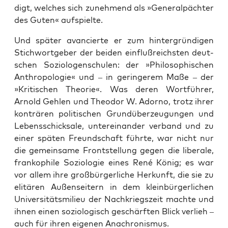
digt, wel­ches sich zuneh­mend als »Gene­ral­päch­ter
des Guten« aufspielte.
Und spä­ter avan­cier­te er zum hin­ter­grün­di­gen
Stich­wort­ge­ber der bei­den ein­fluß­reichs­ten deut­
schen Sozio­lo­gen­schu­len: der »Phi­lo­so­phi­schen
Anthro­po­lo­gie« und – in gerin­ge­rem Maße – der
»Kri­ti­schen Theo­rie«. Was deren Wort­füh­rer,
Arnold Geh­len und Theo­dor W. Ador­no, trotz ihrer
kon­trä­ren poli­ti­schen Grund­über­zeu­gun­gen und
Lebens­schick­sa­le, unter­ein­an­der ver­band und zu
einer spä­ten Freund­schaft führ­te, war nicht nur
die gemein­sa­me Front­stel­lung gegen die libe­ra­le,
fran­ko­phi­le Sozio­lo­gie eines René König; es war
vor allem ihre groß­bür­ger­li­che Her­kunft, die sie zu
eli­tä­ren Außen­sei­tern in dem klein­bür­ger­li­chen
Uni­ver­si­täts­mi­lieu der Nach­kriegs­zeit mach­te und
ihnen einen sozio­lo­gisch geschärf­ten Blick ver­lieh –
auch für ihren eige­nen Anachronismus.