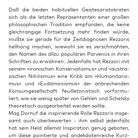
Daß die bei­den habi­tu­el­len Geis­tes­a­ris­to­kra­ten
sich als die letz­ten Reprä­sen­tan­ten einer gro­ßen
phi­lo­so­phi­schen Tra­di­ti­on emp­fan­den, die kei­ne
gleich­ran­gi­ge Fort­set­zung mehr fin­den wür­de,
muß­te sie gera­de für die Zeit­dia­gno­sen Rezz­oris
hell­hö­rig machen, wie­wohl sie es ver­schmäh­ten,
den Namen des all­zu popu­lä­ren Par­ve­nüs in ihren
Schrif­ten zu erwäh­nen. Jeden­falls hat Rezz­ori mit
sei­nem »iro­ni­schen Kon­ser­va­tis­mus« und »aus­tra­
zi­schen Nihi­lis­mus« eine Kri­tik am »Huma­ni­ta­ris­
mus« und »Eudä­mo­nis­mus« der anbre­chen­den
Kon­sum­ge­sell­schaft feuil­le­to­nis­tisch vor­for­mu­
liert, wie sie wenig spä­ter von Geh­len und Schelsky
theo­re­tisch aus­ge­ar­bei­tet wer­den sollte.
Mag Dor­nuf die inspi­rie­ren­de Rol­le Rezz­oris ins­ge­
samt auch über­be­wer­ten – ihm selbst jeden­falls
hat sein Held alle­mal Inspi­ra­ti­on genug gebo­ten,
um die­se poin­tier­te und and­ek­do­ten­rei­che Kurz­