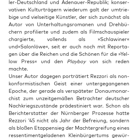
ler-Deutsch­land und Ade­nau­er-Repu­blik; kon­ser­
va­ti­ven Kul­tur­trä­gern wie­der­um galt der umtrie­
bi­ge und viel­sei­ti­ge Künst­ler, der sich zunächst als
Autor von Unter­hal­tungs­ro­ma­nen und Dreh­bü­
chern pro­fi­lier­te und zudem als Film­schau­spie­ler
char­gier­te, voll­ends als »Schla­wi­ner«
und»Salonlöwe«, seit er auch noch mit Repor­ta­
gen über die Rei­chen und die Schö­nen für die »Yel­
low Press« und den
Play­boy
von sich reden
machte.
Unser Autor dage­gen por­trä­tiert Rezz­ori als non­
kon­for­mis­ti­schen Geist einer unter­ge­gan­ge­nen
Epo­che, der gera­de als ver­spä­te­ter Donau­mon­ar­
chist zum unzeit­ge­mä­ßen Betrach­ter deut­scher
Nach­kriegs­zu­stän­de prä­de­sti­niert war. Schon als
Bericht­erstat­ter der Nürn­ber­ger Pro­zes­se hat­te
Rezz­ori ’45 nicht als Jahr der Befrei­ung, son­dern
als blo­ßen Etap­pen­sieg der Macht­er­grei­fung eines
res­sen­ti­ment­ge­la­de­nen Klein­bür­ger­tums gewür­