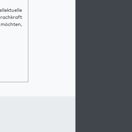
llektuelle
prachkraft
n möchten,