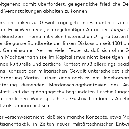
t­ge­hend damit über­for­dert, gele­gent­li­che fried­li­che D
d Ver­an­stal­tun­gen abhal­ten zu können.
urs der Lin­ken zur Gewalt­fra­ge geht indes mun­ter bis in 
ter. Felix Wem­heu­er, ein regel­mä­ßi­ger Autor der
Jungle 
Band zum The­ma mit vie­len his­to­ri­schen Ori­gi­nal­tex­ten 
r die gan­ze Band­brei­te der lin­ken Dis­kus­si­on seit 1881 a
et. Gemein­sa­mer Nen­ner vie­ler Tex­te ist, daß sich ohne 
hen Macht­ver­hält­nis­se im Kapi­ta­lis­mus nicht besei­ti­gen l
­ren­de kul­tu­rel­le und zeit­li­che Kon­text muß aller­dings bea
ns Kon­zept der mili­tä­ri­schen Gewalt unter­schei­det sich
or­de­rung Mar­tin Luther Kings nach zivi­lem Unge­hor­sa
h­te­rung die­nen­den Mord­an­schlag­phan­ta­sien des Ana
st und die »päd­ago­gisch« begrün­de­ten Erschie­ßun­gen
m deut­li­chen Wider­spruch zu Gus­tav Land­au­ers Able
­tiz als unanarchistisch.
r ver­schweigt nicht, daß sich man­che Kon­zep­te, etwa Mao
i­sa­nen­tak­tik, in Zei­ten neu­er mili­tär­tech­ni­scher Ent­wi