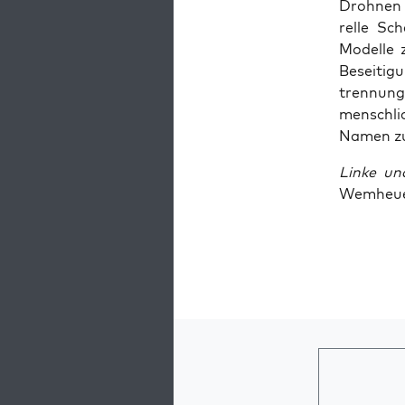
Droh­nen 
rel­le Sch
Model­le 
Besei­ti­
tren­nung
mensch­li
Namen zu
Lin­ke un
Wem­heu­