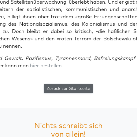
und Satel­li­ten­über­wa­chung, über­lebt haben. Und er gibt
ei­tern der sozia­lis­ti­schen, kom­mu­nis­ti­schen und anar­ch
zu, bil­ligt ihnen aber trotz­dem »gro­ße Errun­gen­schaf­te
gung des Natio­nal­so­zia­lis­mus, des Kolo­nia­lis­mus und de
 zu. Doch bleibt er dabei so kri­tisch, »die häß­li­chen S
­chen Wesens« und den »roten Ter­ror« der Bol­sche­wi­ki 
 nennen.
d Gewalt. Pazi­fis­mus, Tyran­nen­mord, Befrei­ungs­kamp
er kann man
hier bestel­len.
Zurück zur Startseite
Nichts schreibt sich
von allein!