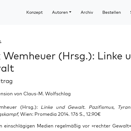
Konzept
Autoren
Archiv
Bestellen
4
x Wemheuer (Hrsg.): Linke 
alt
itrag
ension von Claus-M. Wolfschlag
m­heu­er (Hrsg.):
Lin­ke und Gewalt. Pazi­fis­mus, Tyran
gs­kampf,
Wien: Pro­me­dia 2014. 176 S., 12.90€
 ein­schlä­gi­gen Medi­en regel­mä­ßig vor »rech­ter Gewal