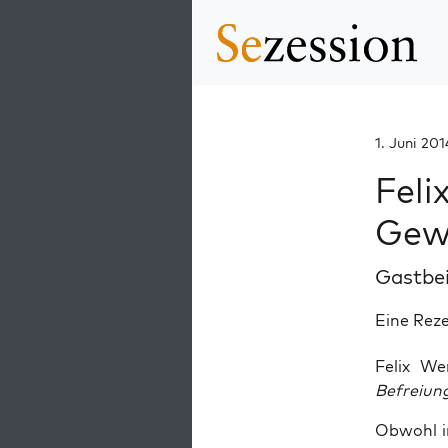
1. Juni 201
Feli
Gew
Gastbe
Eine Rez
Felix We
Befrei­un
Obwohl in