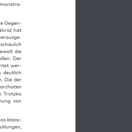
emons­tra­
die Gegen­
World,
hat
her­aus­ge­
nschau­lich
Gewalt die
ie­ßen. Der
ch­tet wer­
 deut­lich
m. Die der
r­chis­ten
 Trotz­kis
h­nung von
s klas­si­
ck­lun­gen,