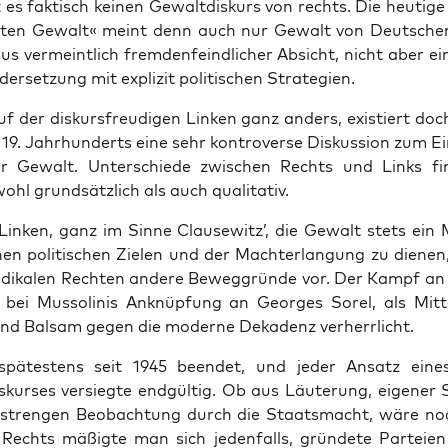
 es fak­tisch kei­nen Gewalt­dis­kurs von rechts. Die heu­ti­
h­ten Gewalt« meint denn auch nur Gewalt von Deut­sche
us ver­meint­lich frem­den­feind­li­cher Absicht, nicht aber ei
­der­set­zung mit expli­zit poli­ti­schen Strategien.
f der dis­kurs­freu­di­gen Lin­ken ganz anders, exis­tiert doc
9. Jahr­hun­derts eine sehr kon­tro­ver­se Dis­kus­si­on zum E
cher Gewalt. Unter­schie­de zwi­schen Rechts und Links fi
ohl grund­sätz­lich als auch qualitativ.
in­ken, ganz im Sin­ne Clau­se­witz’, die Gewalt stets ein M
en poli­ti­schen Zie­len und der Mach­t­er­lan­gung zu die­ne
adi­ka­len Rech­ten ande­re Beweg­grün­de vor. Der Kampf an
bei Mus­so­li­nis Anknüp­fung an Geor­ges Sor­el, als Mit­t
 und Bal­sam gegen die moder­ne Deka­denz verherrlicht.
spä­tes­tens seit 1945 been­det, und jeder Ansatz eines
­kur­ses ver­sieg­te end­gül­tig. Ob aus Läu­te­rung, eige­ne
stren­gen Beob­ach­tung durch die Staats­macht, wäre no
n. Rechts mäßig­te man sich jeden­falls, grün­de­te Par­tei­