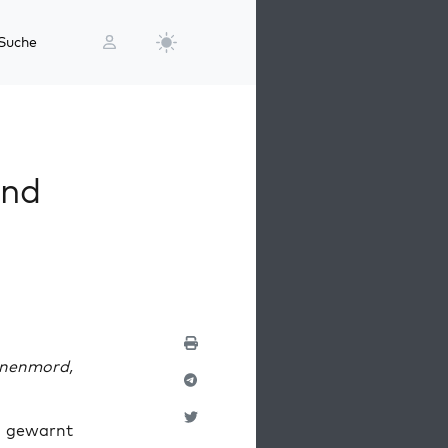
Suche
und
­nen­mord,
t« gewarnt