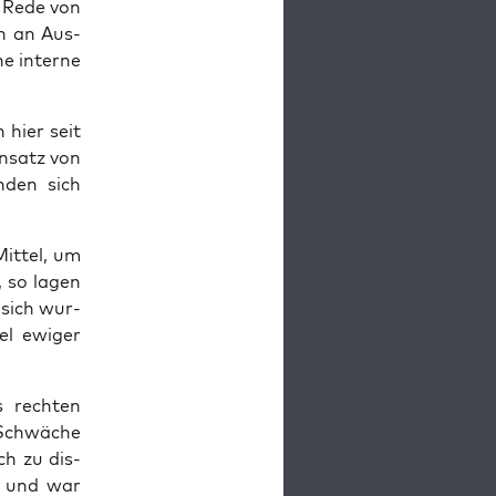
ge Rede von
n an Aus­
ne inter­ne
h hier seit
in­satz von
n­den sich
it­tel, um
n, so lagen
 sich wur­
el ewi­ger
 rech­ten
r Schwä­che
ch zu dis­
en und war