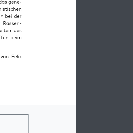
 das gene­
is­ti­schen
n« bei der
r Ras­sen­
ei­ten des
offen beim
f
von Felix