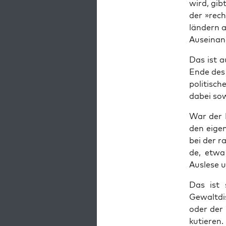
wird, gibt
der »rec
län­dern a
Aus­ein­an
Das ist au
Ende des 1
poli­ti­s
dabei sow
War der L
den eige­n
bei der r
de, etwa 
Aus­le­se
Das ist 
Gewalt­dis
oder der 
ku­tie­re