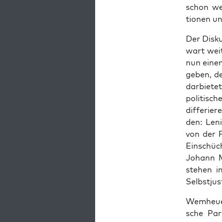
schon wei
tio­nen un
Der Dis­k
wart wei­
nun einen 
ge­ben, de
dar­bie­t
poli­ti­sc
dif­fe­rie
den: Leni
von der F
Ein­schüc
Johann Mo
ste­hen i
Selbst­jus
Wem­heu­e
sche Par­t