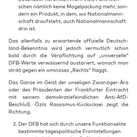
schen näm­lich kei­ne Mogel­pa­ckung mehr, son­
dern ein Pro­dukt, in dem, wo Natio­nal­mann­
schaft drauf­steht, auch Natio­nal­mann­schaft
drin ist.
Das allen­falls zu erwar­ten­de offi­zi­el­le Deutsch­
land-Bekennt­nis wird jedoch ver­mut­lich schon
bald durch die Ver­pflich­tung auf „uni­ver­sel­le“
DFB-Wer­te ver­wäs­sernd aus­ta­riert, wonach man
strikt gegen ein omi­nö­ses „Rechts“ flaggt.
Das Gan­ze im Geist der unse­li­gen Zwan­zi­ger-Ära
oder des Prä­si­den­ten der Frank­fur­ter Ein­tracht
mit sei­nem demo­kra­tie­feind­li­chen Anti-AfD-
Beschluß. Özils Ras­sis­mus-Kuckucks­ei zeigt die
Richtung.
Der DFB hat sich durch unse­re Funk­ti­ons­eli­te
bestimm­te tages­po­li­ti­sche Front­stel­lun­gen