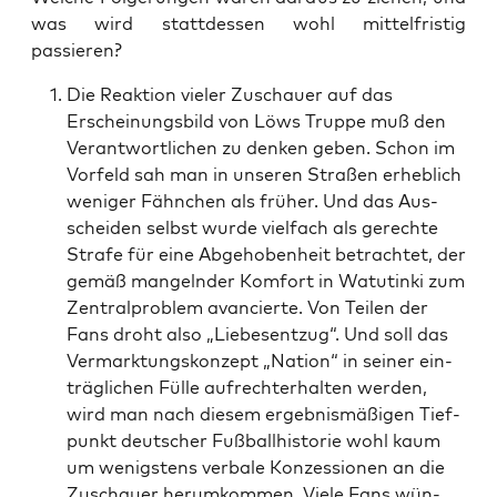
was wird statt­des­sen wohl mit­tel­fris­tig
passieren?
Die Reak­ti­on vie­ler Zuschau­er auf das
Erschei­nungs­bild von Löws Trup­pe muß den
Ver­ant­wort­li­chen zu den­ken geben. Schon im
Vor­feld sah man in unse­ren Stra­ßen erheb­lich
weni­ger Fähn­chen als frü­her. Und das Aus­
schei­den selbst wur­de viel­fach als gerech­te
Stra­fe für eine Abge­ho­ben­heit betrach­tet, der
gemäß man­geln­der Kom­fort in Watu­tin­ki zum
Zen­tral­pro­blem avan­cier­te. Von Tei­len der
Fans droht also „Lie­bes­ent­zug“. Und soll das
Ver­mark­tungs­kon­zept „Nati­on“ in sei­ner ein­
träg­li­chen Fül­le auf­recht­erhal­ten wer­den,
wird man nach die­sem ergeb­nis­mä­ßi­gen Tief­
punkt deut­scher Fuß­ball­his­to­rie wohl kaum
um wenigs­tens ver­ba­le Kon­zes­sio­nen an die
Zuschau­er her­um­kom­men. Vie­le Fans wün­