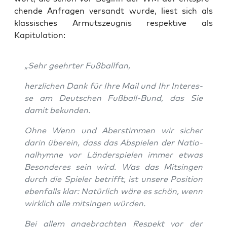
chen­de Anfra­gen ver­sandt wur­de, liest sich als
klas­si­sches Armuts­zeug­nis respek­ti­ve als
Kapitulation:
„Sehr geehr­ter Fußballfan,
herz­li­chen Dank für Ihre Mail und Ihr Inter­es­
se am Deut­schen Fuß­ball-Bund, das Sie
damit bekunden.
Ohne Wenn und Aber
stim­men wir sicher
dar­in über­ein
, dass das Abspie­len der Natio­
nal­hym­ne vor Län­der­spie­len immer etwas
Beson­de­res sein wird. Was das Mit­sin­gen
durch die Spie­ler betrifft, ist unse­re Posi­ti­on
eben­falls klar:
Natür­lich wäre es schön
, wenn
wirk­lich alle mit­sin­gen würden.
Bei allem ange­brach­ten Respekt vor der