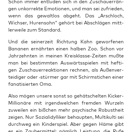
Schon immer ent­lu­den sich in den Zuschau­er­rän­
gen unkor­rek­te Emo­tio­nen, und man sei zufrie­den,
wenn das gewalt­los abgeht. Das „Arsch­loch,
Wich­ser, Huren­sohn“ gehört bei Abschlä­gen mitt­
ler­wei­le zum Standard.
Und die sei­ner­zeit Rich­tung Kahn gewor­fe­nen
Bana­nen ernähr­ten einen hal­ben Zoo. Schon vor
Jahr­zehn­ten in mei­nen Kreis­klas­se-Zei­ten muß­te
man bei bestimm­ten Aus­wärts­spie­len mit hef­ti­
gen Zuschau­er­re­ak­tio­nen rech­nen, als Außen­ver­
tei­di­ger oder ‑stür­mer gar mit Schirm­sti­chen einer
fana­ti­sier­ten Oma.
Also mögen unse­re sonst so gehät­schel­ten Kicker-
Mil­lio­nä­re mit irgend­wel­chen frem­den Wur­zeln
zuwei­len ein biß­chen mehr psy­chi­sche Robust­heit
zei­gen. Nur Sozi­al­i­dyl­li­ker behaup­ten, Mul­ti­kul­ti sei
durch­weg ein Kin­der­spiel. Aber gegen Häme gibt
es ein Zau­ber­mit­tel: näm­lich Leis­tung, die Rufe