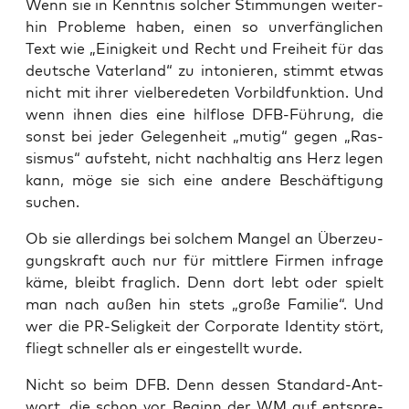
Wenn sie in Kennt­nis sol­cher Stim­mun­gen wei­ter­
hin Pro­ble­me haben, einen so unver­fäng­li­chen
Text wie „Einig­keit und Recht und Frei­heit für das
deut­sche Vater­land“ zu into­nie­ren, stimmt etwas
nicht mit ihrer viel­be­re­de­ten Vor­bild­funk­ti­on. Und
wenn ihnen dies eine hilf­lo­se DFB-Füh­rung, die
sonst bei jeder Gele­gen­heit „mutig“ gegen „Ras­
sis­mus“ auf­steht, nicht nach­hal­tig ans Herz legen
kann, möge sie sich eine ande­re Beschäf­ti­gung
suchen.
Ob sie aller­dings bei sol­chem Man­gel an Über­zeu­
gungs­kraft auch nur für mitt­le­re Fir­men infra­ge
käme, bleibt frag­lich. Denn dort lebt oder spielt
man nach außen hin stets „gro­ße Fami­lie“. Und
wer die PR-Selig­keit der Cor­po­ra­te Iden­ti­ty stört,
fliegt schnel­ler als er ein­ge­stellt wurde.
Nicht so beim DFB. Denn des­sen Stan­dard-Ant­
wort, die schon vor Beginn der WM auf ent­spre­