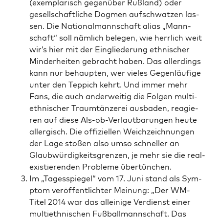
(exem­pla­risch gegen­über Ruß­land) oder
gesell­schaft­li­che Dog­men auf­schwat­zen las­
sen. Die Natio­nal­mann­schaft ali­as „Mann­
schaft“ soll näm­lich bele­gen, wie herr­lich weit
wir’s hier mit der Ein­glie­de­rung eth­ni­scher
Min­der­hei­ten gebracht haben. Das aller­dings
kann nur behaup­ten, wer vie­les Gegen­läu­fi­ge
unter den Tep­pich kehrt. Und immer mehr
Fans, die auch ander­wei­tig die Fol­gen mul­ti­
eth­ni­scher Traum­tän­ze­rei aus­ba­den, reagie­
ren auf die­se Als-ob-Ver­laut­ba­run­gen heu­te
all­er­gisch. Die offi­zi­el­len Weich­zeich­nun­gen
der Lage sto­ßen also umso schnel­ler an
Glaub­wür­dig­keits­gren­zen, je mehr sie die real­
exis­tie­ren­den Pro­ble­me übertünchen.
Im „Tages­spie­gel“ vom 17. Juni stand als Sym­
ptom ver­öf­fent­lich­ter Mei­nung: „Der WM-
Titel 2014 war das allei­ni­ge Ver­dienst einer
mul­ti­eth­ni­schen Fuß­ball­mann­schaft. Das