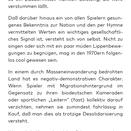
ver­stum­men läßt.
Daß dar­über hin­aus ein von allen Spie­lern gesun­
ge­nes Bekennt­nis zur Nati­on und den per Hym­ne
ver­mit­tel­ten Wer­ten ein wich­ti­ges gesell­schaft­li­
ches Signal ist, ver­steht sich von selbst. Nicht zu
sin­gen oder sich mit ein paar müden Lip­pen­be­we­
gun­gen zu begnü­gen, mag in den 1970ern fol­gen­
los cool gewe­sen sein.
In einem durch Mas­sen­ein­wan­de­rung bedroh­ten
Land hat es nega­tiv-demons­tra­ti­ven Cha­rak­ter.
Wenn Spie­ler mit Migra­ti­ons­hin­ter­grund im
Gegen­satz zu ihren bio­deut­schen Kame­ra­den
oder sport­li­chen „Lei­tern“ (fast) kol­lek­tiv dar­auf
ver­zich­ten, neh­men sie zumin­dest fahr­läs­sig in
Kauf, daß man dies als trot­zi­ge Deso­li­da­ri­sie­rung
versteht.