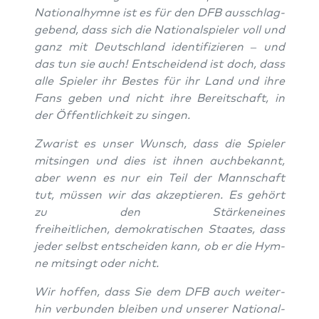
Natio­nal­hym­ne ist es für den DFB aus­schlag­
ge­bend, dass sich die Natio­nal­spie­ler voll und
ganz mit Deutsch­land iden­ti­fi­zie­ren – und
das tun sie auch! Ent­schei­dend ist doch, dass
alle Spie­ler ihr Bes­tes für ihr Land und ihre
Fans geben und nicht ihre Bereit­schaft, in
der Öffent­lich­keit zu singen.
Zwar
ist es
unser Wunsch
, dass die Spie­ler
mit­sin­gen und dies ist ihnen
auch
bekannt
,
aber wenn es nur ein Teil der Mann­schaft
tut,
müs­sen wir das akzep­tie­ren
. Es gehört
zu den
Stär­ken
eines
frei­heit­li­chen, demo­kra­ti­schen Staa­tes
, dass
jeder selbst ent­schei­den kann, ob er die Hym­
ne mit­singt oder nicht.
Wir hof­fen, dass Sie dem DFB auch wei­ter­
hin ver­bun­den blei­ben und unse­rer Natio­nal­