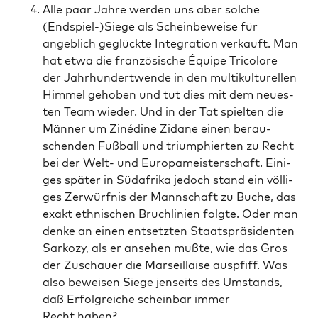
Alle paar Jah­re wer­den uns aber sol­che
(Endspiel-)Siege als Schein­be­wei­se für
angeb­lich geglück­te Inte­gra­ti­on ver­kauft. Man
hat etwa die fran­zö­si­sche Équi­pe Tri­co­lo­re
der Jahr­hun­dert­wen­de in den mul­ti­kul­tu­rel­len
Him­mel geho­ben und tut dies mit dem neu­es­
ten Team wie­der. Und in der Tat spiel­ten die
Män­ner um Ziné­di­ne Zidane einen berau­
schen­den Fuß­ball und tri­um­phier­ten zu Recht
bei der Welt- und Euro­pa­meis­ter­schaft. Eini­
ges spä­ter in Süd­afri­ka jedoch stand ein völ­li­
ges Zer­würf­nis der Mann­schaft zu Buche, das
exakt eth­ni­schen Bruch­li­ni­en folg­te. Oder man
den­ke an einen ent­setz­ten Staats­prä­si­den­ten
Sar­ko­zy, als er anse­hen muß­te, wie das Gros
der Zuschau­er die Mar­seil­lai­se aus­pfiff. Was
also bewei­sen Sie­ge jen­seits des Umstands,
daß Erfolg­rei­che schein­bar immer
Recht haben?