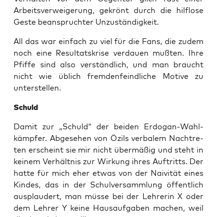
Arbeits­ver­wei­ge­rung, gekrönt durch die hilf­lo­se
Ges­te bean­spruch­ter Unzuständigkeit.
All das war ein­fach zu viel für die Fans, die zudem
noch eine Resul­tats­kri­se ver­dau­en muß­ten. Ihre
Pfif­fe sind also ver­ständ­lich, und man braucht
nicht wie üblich frem­den­feind­li­che Moti­ve zu
unterstellen.
Schuld
Damit zur „Schuld“ der bei­den Erdo­gan-Wahl­
kämp­fer. Abge­se­hen von Özils ver­ba­lem Nach­tre­
ten erscheint sie mir nicht über­mä­ßig und steht in
kei­nem Ver­hält­nis zur Wir­kung ihres Auf­tritts. Der
hat­te für mich eher etwas von der Nai­vi­tät eines
Kin­des, das in der Schul­ver­samm­lung öffent­lich
aus­plau­dert, man müs­se bei der Leh­re­rin X oder
dem Leh­rer Y kei­ne Haus­auf­ga­ben machen, weil