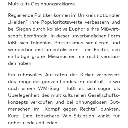
Multikulti-Gesinnungsreklame.
Regie­ren­de Poli­ti­ker kön­nen im Umkreis natio­na­ler
„Hel­den“ ihre Popu­la­ri­täts­wer­te ver­bes­sern und
bei Sie­gen durch kol­lek­ti­ve Eupho­rie ihre Miß­wirt­
schaft bemän­teln. In die­ser unver­bind­li­chen Form
läßt sich fol­gen­los Patrio­tis­mus simu­lie­ren und
wun­der­bar instru­men­ta­li­sie­ren – ein Fak­tor, den
ein­fäl­ti­ge grü­ne Mies­ma­cher nie recht ver­stan­
den haben.
Ein ruhm­vol­les Auf­tre­ten der Kicker ver­bes­sert
das Image des gan­zen Lan­des. Im Ide­al­fall – etwa
nach einem WM-Sieg – läßt es sich sogar als
Über­le­gen­heit des mul­ti­kul­tu­rel­len Gesell­schafts­
kon­zepts ver­kau­fen und bei ahnungs­lo­sen Gut­
men­schen im „Kampf gegen Rechts“ punk­ten.
Kurz: Eine tod­si­che­re Win-Situa­ti­on winkt für
nahe­zu jede und jeden.