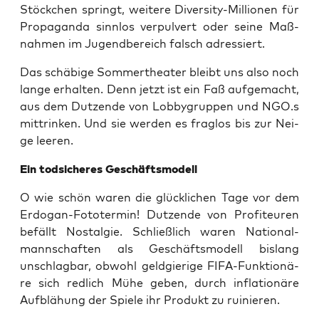
Stöck­chen springt, wei­te­re Diver­si­ty-Mil­lio­nen für
Pro­pa­gan­da sinn­los ver­pul­vert oder sei­ne Maß­
nah­men im Jugend­be­reich falsch adressiert.
Das schä­bi­ge Som­mer­thea­ter bleibt uns also noch
lan­ge erhal­ten. Denn jetzt ist ein Faß auf­ge­macht,
aus dem Dut­zen­de von Lob­by­grup­pen und NGO.s
mittrin­ken. Und sie wer­den es frag­los bis zur Nei­
ge leeren.
Ein tod­si­che­res Geschäftsmodell
O wie schön waren die glück­li­chen Tage vor dem
Erdo­gan-Foto­ter­min! Dut­zen­de von Pro­fi­teu­ren
befällt Nost­al­gie. Schließ­lich waren Natio­nal­
mann­schaf­ten als Geschäfts­mo­dell bis­lang
unschlag­bar, obwohl geld­gie­ri­ge FIFA-Funk­tio­nä­
re sich red­lich Mühe geben, durch infla­tio­nä­re
Auf­blä­hung der Spie­le ihr Pro­dukt zu ruinieren.