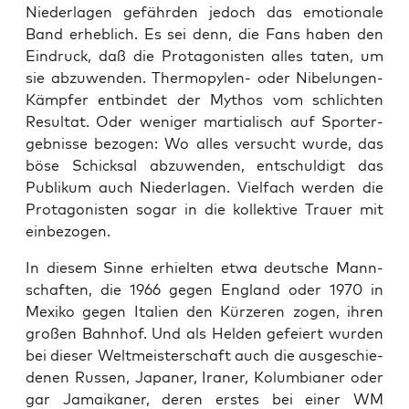
Nie­der­la­gen gefähr­den jedoch das emo­tio­na­le
Band erheb­lich. Es sei denn, die Fans haben den
Ein­druck, daß die Prot­ago­nis­ten alles taten, um
sie abzu­wen­den. Ther­mo­py­len- oder Nibe­lun­gen-
Kämp­fer ent­bin­det der Mythos vom schlich­ten
Resul­tat. Oder weni­ger mar­tia­lisch auf Sport­er­
geb­nis­se bezo­gen: Wo alles ver­sucht wur­de, das
böse Schick­sal abzu­wen­den, ent­schul­digt das
Publi­kum auch Nie­der­la­gen. Viel­fach wer­den die
Prot­ago­nis­ten sogar in die kol­lek­ti­ve Trau­er mit
einbezogen.
In die­sem Sin­ne erhiel­ten etwa deut­sche Mann­
schaf­ten, die 1966 gegen Eng­land oder 1970 in
Mexi­ko gegen Ita­li­en den Kür­ze­ren zogen, ihren
gro­ßen Bahn­hof. Und als Hel­den gefei­ert wur­den
bei die­ser Welt­meis­ter­schaft auch die aus­ge­schie­
de­nen Rus­sen, Japa­ner, Ira­ner, Kolum­bia­ner oder
gar Jamai­ka­ner, deren ers­tes bei einer WM