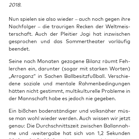
2018.
Nun spie­len sie also wie­der – auch noch gegen ihre
Nach­fol­ger – die trau­ri­gen Recken der Welt­meis­
ter­schaft. Auch der Plei­tier Jogi hat inzwi­schen
gespro­chen und das Som­mer­thea­ter vor­läu­fig
beendet.
Sei­ne nach Mona­ten gezo­ge­ne Bilanz räumt Feh­
ler­chen ein, dar­un­ter (sogar mit star­ken Wor­ten)
„Arro­ganz“ in Sachen Ball­be­sitz­fuß­ball. Ver­schie­
de­ne sozia­le und men­ta­le Rah­men­be­din­gun­gen
hät­ten nicht gestimmt, mul­ti­kul­tu­rel­le Pro­ble­me in
der Mann­schaft habe es jedoch nie gegeben.
Ein biß­chen boden­stän­di­ger und volks­nä­her müs­
se man wohl wie­der wer­den. Auch wis­sen wir jetzt
genau: Die Durch­schnitts­zeit zwi­schen Ball­an­nah­
me und ‑wei­ter­ga­be hat sich von 1,2 Sekun­den