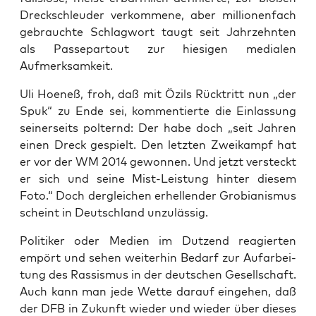
Dreck­schleu­der ver­kom­me­ne, aber mil­lio­nen­fach
gebrauch­te Schlag­wort taugt seit Jahr­zehn­ten
als Pas­se­par­tout zur hie­si­gen media­len
Aufmerksamkeit.
Uli Hoe­neß, froh, daß mit Özils Rück­tritt nun „der
Spuk“ zu Ende sei, kom­men­tier­te die Ein­las­sung
sei­ner­seits pol­ternd: Der habe doch „seit Jah­ren
einen Dreck gespielt. Den letz­ten Zwei­kampf hat
er vor der WM 2014 gewon­nen. Und jetzt ver­steckt
er sich und sei­ne Mist-Leis­tung hin­ter die­sem
Foto.“ Doch der­glei­chen erhel­len­der Gro­bia­nis­mus
scheint in Deutsch­land unzulässig.
Poli­ti­ker oder Medi­en im Dut­zend reagier­ten
empört und sehen wei­ter­hin Bedarf zur Auf­ar­bei­
tung des Ras­sis­mus in der deut­schen Gesell­schaft.
Auch kann man jede Wet­te dar­auf ein­ge­hen, daß
der DFB in Zukunft wie­der und wie­der über die­ses