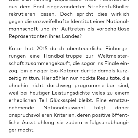
aus dem Pool ein­ge­wan­der­ter Stra­ßen­fuß­bal­ler
rekru­tie­ren las­sen. Doch spricht dies wirk­lich
gegen die unzwei­fel­haf­te Iden­ti­tät einer Natio­nal­
mann­schaft und ihr Auf­tre­ten als vor­be­halt­lo­se
Reprä­sen­tan­ten ihres Landes?
Katar hat 2015 durch aben­teu­er­li­che Ein­bür­ge­
run­gen eine Hand­ball­trup­pe zur Welt­meis­ter­
schaft zusam­men­ge­kauft, die sogar ins Fina­le ein­
zog. Ein ein­zi­ger Bio-Kata­rer durf­te damals kurz­
zei­tig mit­tun. Hier zäh­len nur nack­te Resul­ta­te, die
ohne­hin nicht durch­weg pro­gram­mier­bar sind,
weil bei heu­ti­ger Leis­tungs­dich­te vie­les zu einem
erheb­li­chen Teil Glücks­spiel bleibt. Eine ernst­zu­
neh­men­de Natio­nal­aus­wahl folgt daher
anspruchs­vol­le­ren Kri­te­ri­en, deren posi­ti­ve öffent­
li­che Aus­strah­lung sie zudem erfolgs­un­ab­hän­gi­
ger macht.