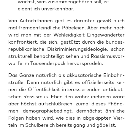
wächst, was zusam­men­ge­hö­ren soll, ist
eigent­lich unverkennbar.
Von Auto­chtho­nen gibt es dar­un­ter gewiß auch
mal frem­den­feind­li­che Pöbe­lei­en. Aber mehr noch
wird man mit der Weh­lei­dig­keit Ein­ge­wan­der­ter
kon­fron­tiert, die sich, gestützt durch die bun­des­
re­pu­bli­ka­ni­sche Dis­kri­mi­nie­rungs­ideo­lo­gie, schon
struk­tu­rell benach­tei­ligt sehen und Ras­sis­mus­vor­
wür­fe im Tau­sen­der­pack hervorsprudeln.
Das Gan­ze natür­lich als akku­sa­to­ri­sche Ein­bahn­
stra­ße. Denn natür­lich gibt es offi­zi­el­ler­seits kei­
nen die Öffent­lich­keit inter­es­sie­ren­den anti­deut­
schen Ras­sis­mus. Eben den wahr­zu­neh­men wäre
aber höchst auf­schluß­reich, zumal die­ses Phä­no­
men, demo­gra­phie­be­dingt, dem­nächst ähn­li­che
Fol­gen haben wird, wie dies in abge­kipp­ten Vier­
teln im Schul­be­reich bereits gang und gäbe ist.