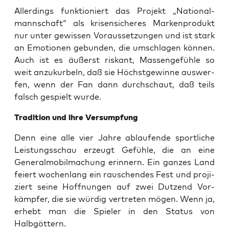
Aller­dings funk­tio­niert das Pro­jekt „Natio­nal­
mann­schaft“ als kri­sen­si­che­res Mar­ken­pro­dukt
nur unter gewis­sen Vor­aus­set­zun­gen und ist stark
an Emo­tio­nen gebun­den, die umschla­gen kön­nen.
Auch ist es äußerst ris­kant, Mas­sen­ge­füh­le so
weit anzu­kur­beln, daß sie Höchst­ge­win­ne aus­wer­
fen, wenn der Fan dann durch­schaut, daß teils
falsch gespielt wurde.
Tra­di­ti­on und ihre Versumpfung
Denn eine alle vier Jah­re ablau­fen­de sport­li­che
Leis­tungs­schau erzeugt Gefüh­le, die an eine
Gene­ral­mo­bil­ma­chung erin­nern. Ein gan­zes Land
fei­ert wochen­lang ein rau­schen­des Fest und pro­ji­
ziert sei­ne Hoff­nun­gen auf zwei Dut­zend Vor­
kämp­fer, die sie wür­dig ver­tre­ten mögen. Wenn ja,
erhebt man die Spie­ler in den Sta­tus von
Halbgöttern.