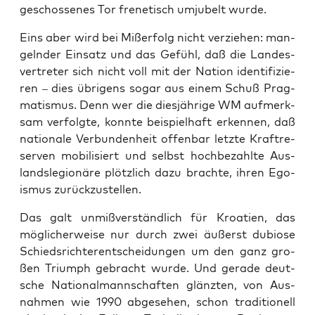
geschos­se­nes Tor fre­ne­tisch umju­belt wurde.
Eins aber wird bei Miß­er­folg nicht ver­zie­hen: man­
geln­der Ein­satz und das Gefühl, daß die Lan­des­
ver­tre­ter sich nicht voll mit der Nati­on iden­ti­fi­zie­
ren – dies übri­gens sogar aus einem Schuß Prag­
ma­tis­mus. Denn wer die dies­jäh­ri­ge WM auf­merk­
sam ver­folg­te, konn­te bei­spiel­haft erken­nen, daß
natio­na­le Ver­bun­den­heit offen­bar letz­te Kraft­re­
ser­ven mobi­li­siert und selbst hoch­be­zahl­te Aus­
lands­le­gio­nä­re plötz­lich dazu brach­te, ihren Ego­
is­mus zurückzustellen.
Das galt unmiß­ver­ständ­lich für Kroa­ti­en, das
mög­li­cher­wei­se nur durch zwei äußerst dubio­se
Schieds­rich­ter­ent­schei­dun­gen um den ganz gro­
ßen Tri­umph gebracht wur­de. Und gera­de deut­
sche Natio­nal­mann­schaf­ten glänz­ten, von Aus­
nah­men wie 1990 abge­se­hen, schon tra­di­tio­nell