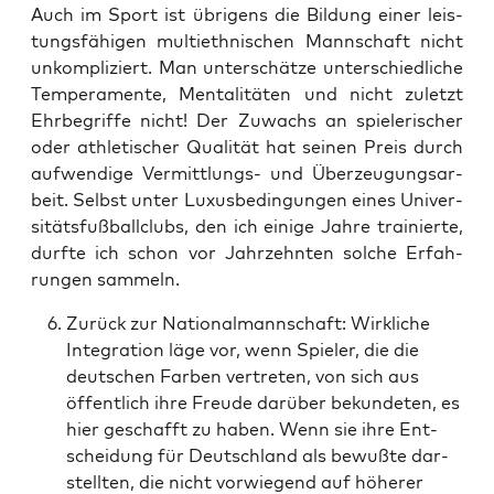
Auch im Sport ist übri­gens die Bil­dung einer leis­
tungs­fä­hi­gen mul­ti­eth­ni­schen Mann­schaft nicht
unkom­pli­ziert. Man unter­schät­ze unter­schied­li­che
Tem­pe­ra­men­te, Men­ta­li­tä­ten und nicht zuletzt
Ehr­be­grif­fe nicht! Der Zuwachs an spie­le­ri­scher
oder ath­le­ti­scher Qua­li­tät hat sei­nen Preis durch
auf­wen­di­ge Ver­mitt­lungs- und Über­zeu­gungs­ar­
beit. Selbst unter Luxus­be­din­gun­gen eines Uni­ver­
si­täts­fuß­ball­clubs, den ich eini­ge Jah­re trai­nier­te,
durf­te ich schon vor Jahr­zehn­ten sol­che Erfah­
run­gen sammeln.
Zurück zur Natio­nal­mann­schaft: Wirk­li­che
Inte­gra­ti­on läge vor, wenn Spie­ler, die die
deut­schen Far­ben ver­tre­ten, von sich aus
öffent­lich ihre Freu­de dar­über bekun­de­ten, es
hier geschafft zu haben. Wenn sie ihre Ent­
schei­dung für Deutsch­land als bewuß­te dar­
stell­ten, die nicht vor­wie­gend auf höhe­rer