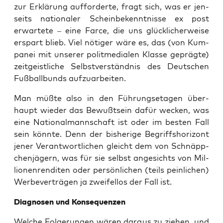
zur Erklä­rung auf­for­der­te, fragt sich, was er jen­
seits natio­na­ler Schein­be­kennt­nis­se ex post
erwar­te­te – eine Far­ce, die uns glück­li­cher­wei­se
erspart blieb. Viel nöti­ger wäre es, das (von Kum­
pa­nei mit unse­rer polit­me­dia­len Klas­se gepräg­te)
zeit­geist­li­che Selbst­ver­ständ­nis des Deut­schen
Fuß­ball­bunds aufzuarbeiten.
Man müß­te also in den Füh­rungs­eta­gen über­
haupt wie­der das Bewußt­sein dafür wecken, was
eine Natio­nal­mann­schaft ist oder im bes­ten Fall
sein könn­te. Denn der bis­he­ri­ge Begriffs­ho­ri­zont
jener Ver­ant­wort­li­chen gleicht dem von Schnäpp­
chen­jä­gern, was für sie selbst ange­sichts von Mil­
lio­nen­ren­di­ten oder per­sön­li­chen (teils pein­li­chen)
Wer­be­ver­trä­gen ja zwei­fel­los der Fall ist.
Dia­gno­sen und Konsequenzen
Wel­che Fol­ge­run­gen wären dar­aus zu zie­hen, und