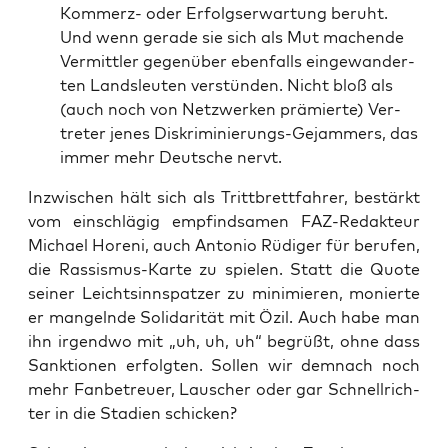
Kom­merz- oder Erfolgs­er­war­tung beruht.
Und wenn gera­de sie sich als Mut machen­de
Ver­mitt­ler gegen­über eben­falls ein­ge­wan­der­
ten Lands­leu­ten ver­stün­den. Nicht bloß als
(auch noch von Netz­wer­ken prä­mier­te) Ver­
tre­ter jenes Dis­kri­mi­nie­rungs-Gejam­mers, das
immer mehr Deut­sche nervt.
Inzwi­schen hält sich als Tritt­brett­fah­rer, bestärkt
vom ein­schlä­gig emp­find­sa­men FAZ-Redak­teur
Micha­el Horeni, auch Anto­nio Rüdi­ger für beru­fen,
die Ras­sis­mus-Kar­te zu spie­len. Statt die Quo­te
sei­ner Leicht­sinn­s­pat­zer zu mini­mie­ren, monier­te
er man­geln­de Soli­da­ri­tät mit Özil. Auch habe man
ihn irgend­wo mit „uh, uh, uh“ begrüßt, ohne dass
Sank­tio­nen erfolg­ten. Sol­len wir dem­nach noch
mehr Fan­be­treu­er, Lau­scher oder gar Schnell­rich­
ter in die Sta­di­en schicken?