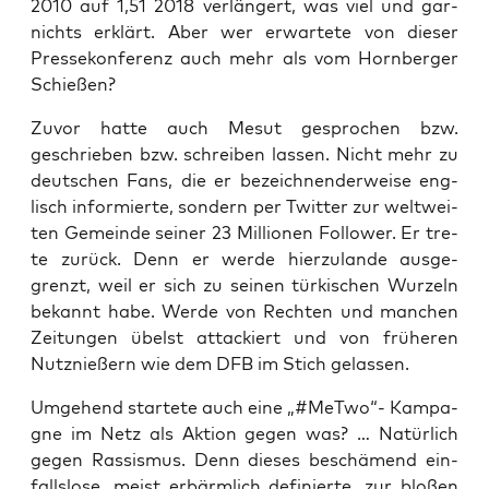
2010 auf 1,51 2018 ver­län­gert, was viel und gar­
nichts erklärt. Aber wer erwar­te­te von die­ser
Pres­se­kon­fe­renz auch mehr als vom Horn­ber­ger
Schießen?
Zuvor hat­te auch Mesut gespro­chen bzw.
geschrie­ben bzw. schrei­ben las­sen. Nicht mehr zu
deut­schen Fans, die er bezeich­nen­der­wei­se eng­
lisch infor­mier­te, son­dern per Twit­ter zur welt­wei­
ten Gemein­de sei­ner 23 Mil­lio­nen Fol­lower. Er tre­
te zurück. Denn er wer­de hier­zu­lan­de aus­ge­
grenzt, weil er sich zu sei­nen tür­ki­schen Wur­zeln
bekannt habe. Wer­de von Rech­ten und man­chen
Zei­tun­gen übelst atta­ckiert und von frü­he­ren
Nutz­nie­ßern wie dem DFB im Stich gelassen.
Umge­hend star­te­te auch eine „#MeT­wo“- Kam­pa­
gne im Netz als Akti­on gegen was? … Natür­lich
gegen Ras­sis­mus. Denn die­ses beschä­mend ein­
falls­lo­se, meist erbärm­lich defi­nier­te, zur blo­ßen