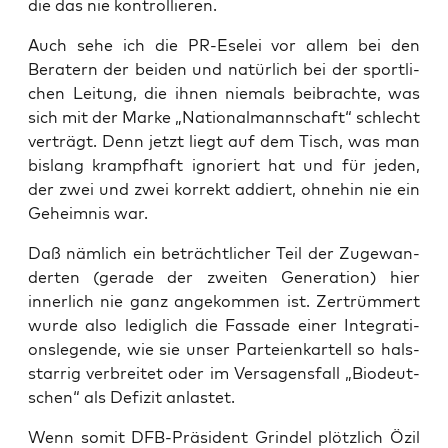
die das nie kontrollieren.
Auch sehe ich die PR-Ese­lei vor allem bei den
Bera­tern der bei­den und natür­lich bei der sport­li­
chen Lei­tung, die ihnen nie­mals bei­brach­te, was
sich mit der Mar­ke „Natio­nal­mann­schaft“ schlecht
ver­trägt. Denn jetzt liegt auf dem Tisch, was man
bis­lang krampf­haft igno­riert hat und für jeden,
der zwei und zwei kor­rekt addiert, ohne­hin nie ein
Geheim­nis war.
Daß näm­lich ein beträcht­li­cher Teil der Zuge­wan­
der­ten (gera­de der zwei­ten Gene­ra­ti­on) hier
inner­lich nie ganz ange­kom­men ist. Zer­trüm­mert
wur­de also ledig­lich die Fas­sa­de einer Inte­gra­ti­
ons­le­gen­de, wie sie unser Par­tei­en­kar­tell so hals­
star­rig ver­brei­tet oder im Ver­sa­gens­fall „Bio­deut­
schen“ als Defi­zit anlastet.
Wenn somit DFB-Prä­si­dent Grin­del plötz­lich Özil