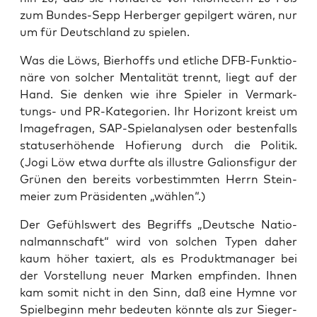
zum Bun­des-Sepp Her­ber­ger gepil­gert wären, nur
um für Deutsch­land zu spielen.
Was die Löws, Bier­hoffs und etli­che DFB-Funk­tio­
nä­re von sol­cher Men­ta­li­tät trennt, liegt auf der
Hand. Sie den­ken wie ihre Spie­ler in Ver­mark­
tungs- und PR-Kate­go­rien. Ihr Hori­zont kreist um
Image­fra­gen, SAP-Spiel­ana­ly­sen oder bes­ten­falls
sta­tus­er­hö­hen­de Hofie­rung durch die Poli­tik.
(Jogi Löw etwa durf­te als illus­tre Gali­ons­fi­gur der
Grü­nen den bereits vor­be­stimm­ten Herrn Stein­
mei­er zum Prä­si­den­ten „wäh­len“.)
Der Gefühls­wert des Begriffs „Deut­sche Natio­
nal­mann­schaft“ wird von sol­chen Typen daher
kaum höher taxiert, als es Pro­dukt­ma­na­ger bei
der Vor­stel­lung neu­er Mar­ken emp­fin­den. Ihnen
kam somit nicht in den Sinn, daß eine Hym­ne vor
Spiel­be­ginn mehr bedeu­ten könn­te als zur Sie­ger­