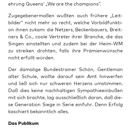
eh­rung Queens‘ „We are the champions“.
Zuge­ge­be­ner­ma­ßen wuß­ten auch frü­he­re „Leit­
bil­der“ nicht mehr so recht, wel­che Vor­bild­funk­ti­
on ihnen zukam: die Net­zers, Becken­bau­ers, Breit­
ners & Co., coo­le Ver­tre­ter ihrer Bran­che, die das
Sin­gen ein­stell­ten und zudem bei der Heim-WM
zu strei­ken droh­ten, falls ihre Prä­mi­en­wün­sche
nicht erfüllt würden.
Der dama­li­ge Bun­des­trai­ner Schön, Gen­tle­man
alter Schu­le, woll­te dar­auf sein Amt hin­wer­fen
und ließ sich nur schwe­ren Her­zens umstim­men.
Daß dies kei­ne nach­hal­ti­gen Sym­pa­thie­ein­bu­ßen
mit sich brach­te, lag aus­schließ­lich dar­an, daß die­
se Gene­ra­ti­on Sie­ge in Serie ein­fuhr. Denn Erfolg
kaschiert bekannt­lich alles.
Das Publi­kum