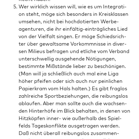
Wer wirk­lich wis­sen will, wie es um Inte­gra­ti­
on steht, möge sich beson­ders in Kreis­klas­sen
umse­hen, nicht bei hoch­do­tier­ten Wer­be­
agen­tu­ren, die ihr ein­fäl­tig-ein­träg­li­ches Lied
von der Viel­falt sin­gen. Er möge Schieds­rich­
ter über gewalt­sa­me Vor­komm­nis­se in diver­
sen Milieus befra­gen und etli­che vom Ver­band
unter­schwel­lig aus­ge­hen­de Nöti­gun­gen,
bestimm­te Miß­stän­de lie­ber zu beschö­ni­gen.
(Man will ja schließ­lich auch mal eine Liga
höher pfei­fen oder sich auch nur pein­li­chen
Papier­kram vom Hals hal­ten.) Es gibt frag­los
zahl­rei­che Sport­be­zie­hun­gen, die rei­bungs­los
ablau­fen. Aber man soll­te auch die wach­sen­
den Hin­ter­hö­fe im Blick behal­ten, in denen von
Hitz­köp­fen inner- wie außer­halb des Spiel­
felds Tages­kon­flik­te aus­ge­tra­gen wer­den.
Daß nicht über­all rei­bungs­los zusam­men­