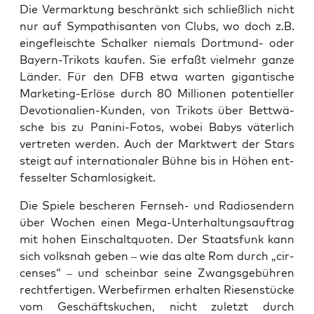
Die Ver­mark­tung beschränkt sich schließ­lich nicht
nur auf Sym­pa­thi­san­ten von Clubs, wo doch z.B.
ein­ge­fleisch­te Schal­ker nie­mals Dort­mund- oder
Bay­ern-Tri­kots kau­fen. Sie erfaßt viel­mehr gan­ze
Län­der. Für den DFB etwa war­ten gigan­ti­sche
Mar­ke­ting-Erlö­se durch 80 Mil­lio­nen poten­ti­el­ler
Devo­tio­na­li­en-Kun­den, von Tri­kots über Bett­wä­
sche bis zu Pani­ni-Fotos, wobei Babys väter­lich
ver­tre­ten wer­den. Auch der Markt­wert der Stars
steigt auf inter­na­tio­na­ler Büh­ne bis in Höhen ent­
fes­sel­ter Schamlosigkeit.
Die Spie­le besche­ren Fern­seh- und Radio­sen­dern
über Wochen einen Mega-Unter­hal­tungs­auf­trag
mit hohen Ein­schalt­quo­ten. Der Staats­funk kann
sich volks­nah geben – wie das alte Rom durch „cir­
cen­ses“ – und schein­bar sei­ne Zwangs­ge­büh­ren
recht­fer­ti­gen. Wer­be­fir­men erhal­ten Rie­sen­stü­cke
vom Geschäfts­ku­chen, nicht zuletzt durch