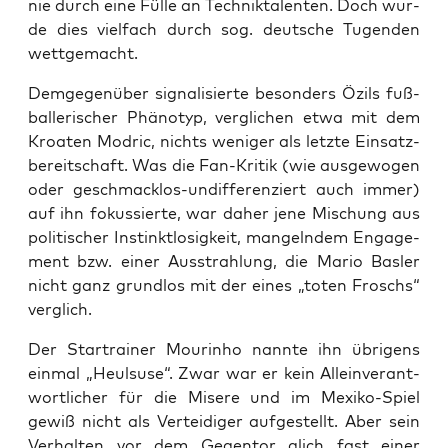
nie durch eine Fül­le an Tech­nik­ta­len­ten. Doch wur­
de dies viel­fach durch sog. deut­sche Tugen­den
wettgemacht.
Dem­ge­gen­über signa­li­sier­te beson­ders Özils fuß­
bal­le­ri­scher Phä­no­typ, ver­gli­chen etwa mit dem
Kroa­ten Mod­ric, nichts weni­ger als letz­te Ein­satz­
be­reit­schaft. Was die Fan-Kri­tik (wie aus­ge­wo­gen
oder geschmack­los-undif­fe­ren­ziert auch immer)
auf ihn fokus­sier­te, war daher jene Mischung aus
poli­ti­scher Instinkt­lo­sig­keit, man­geln­dem Enga­ge­
ment bzw. einer Aus­strah­lung, die Mario Bas­ler
nicht ganz grund­los mit der eines „toten Froschs“
verglich.
Der Star­trai­ner Mour­in­ho nann­te ihn übri­gens
ein­mal „Heul­su­se“. Zwar war er kein Allein­ver­ant­
wort­li­cher für die Mise­re und im Mexi­ko-Spiel
gewiß nicht als Ver­tei­di­ger auf­ge­stellt. Aber sein
Ver­hal­ten vor dem Gegen­tor glich fast einer