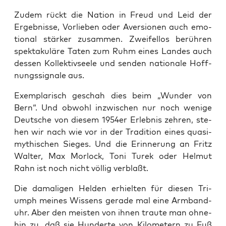
Zudem rückt die Nati­on in Freud und Leid der
Ergeb­nis­se, Vor­lie­ben oder Aver­sio­nen auch emo­
tio­nal stär­ker zusam­men. Zwei­fel­los berüh­ren
spek­ta­ku­lä­re Taten zum Ruhm eines Lan­des auch
des­sen Kol­lek­tiv­see­le und sen­den natio­na­le Hoff­
nungs­si­gna­le aus.
Exem­pla­risch geschah dies beim „Wun­der von
Bern“. Und obwohl inzwi­schen nur noch weni­ge
Deut­sche von die­sem 1954er Erleb­nis zeh­ren, ste­
hen wir nach wie vor in der Tra­di­ti­on eines qua­si­
my­thi­schen Sie­ges. Und die Erin­ne­rung an Fritz
Wal­ter, Max Mor­lock, Toni Turek oder Hel­mut
Rahn ist noch nicht völ­lig verblaßt.
Die dama­li­gen Hel­den erhiel­ten für die­sen Tri­
umph mei­nes Wis­sens gera­de mal eine Arm­band­
uhr. Aber den meis­ten von ihnen trau­te man ohne­
hin zu, daß sie Hun­der­te von Kilo­me­tern zu Fuß