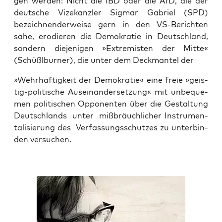
gen wer­den: Nicht die IBD oder die AfD, die der
deut­sche Vize­kanz­ler Sig­mar Gabri­el (SPD)
bezeich­nen­der­wei­se gern in den VS-Berich­ten
sähe, ero­die­ren die Demo­kra­tie in Deutsch­land,
son­dern die­je­ni­gen »Extre­mis­ten der Mit­te«
(Schüßlb­ur­ner), die unter dem Deck­man­tel der
»Wehr­haf­tig­keit der Demo­kra­tie« eine freie »geis­
tig-poli­ti­sche Aus­ein­an­der­set­zung« mit unbe­que­
men poli­ti­schen Oppo­nen­ten über die Gestal­tung
Deutsch­lands unter miß­bräuch­li­cher Instru­men­
ta­li­sie­rung des Ver­fas­sungs­schut­zes zu unter­bin­
den versuchen.