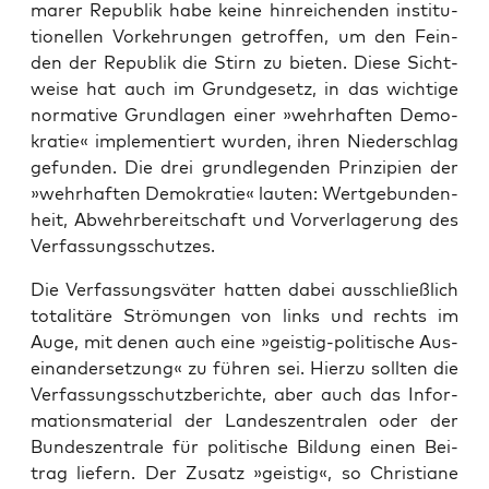
ma­rer Repu­blik habe kei­ne hin­rei­chen­den insti­tu­
tio­nel­len Vor­keh­run­gen getrof­fen, um den Fein­
den der Repu­blik die Stirn zu bie­ten. Die­se Sicht­
wei­se hat auch im Grund­ge­setz, in das wich­ti­ge
nor­ma­ti­ve Grund­la­gen einer »wehr­haf­ten Demo­
kra­tie« imple­men­tiert wur­den, ihren Nie­der­schlag
gefun­den. Die drei grund­le­gen­den Prin­zi­pi­en der
»wehr­haf­ten Demo­kra­tie« lau­ten: Wert­ge­bun­den­
heit, Abwehr­be­reit­schaft und Vor­ver­la­ge­rung des
Verfassungsschutzes.
Die Ver­fas­sungs­vä­ter hat­ten dabei aus­schließ­lich
tota­li­tä­re Strö­mun­gen von links und rechts im
Auge, mit denen auch eine »geis­tig-poli­ti­sche Aus­
ein­an­der­set­zung« zu füh­ren sei. Hier­zu soll­ten die
Ver­fas­sungs­schutz­be­rich­te, aber auch das Infor­
ma­ti­ons­ma­te­ri­al der Lan­des­zen­tra­len oder der
Bun­des­zen­tra­le für poli­ti­sche Bil­dung einen Bei­
trag lie­fern. Der Zusatz »geis­tig«, so Chris­tia­ne