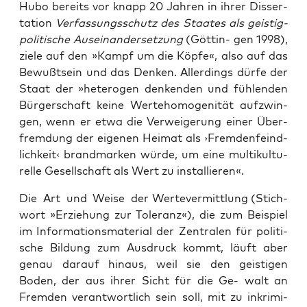
Hubo bereits vor knapp 20 Jah­ren in ihrer Dis­ser­
ta­ti­on
Ver­fas­sungs­schutz des Staa­tes als geis­tig-
poli­ti­sche Aus­ein­an­der­set­zung
(Göt­tin- gen 1998),
zie­le auf den »Kampf um die Köp­fe«, also auf das
Bewußt­sein und das Den­ken. Aller­dings dür­fe der
Staat der »hete­ro­gen den­ken­den und füh­len­den
Bür­ger­schaft kei­ne Wer­te­ho­mo­ge­ni­tät auf­zwin­
gen, wenn er etwa die Ver­wei­ge­rung einer Über­
frem­dung der eige­nen Hei­mat als ›Frem­den­feind­
lich­keit‹ brand­mar­ken wür­de, um eine mul­ti­kul­tu­
rel­le Gesell­schaft als Wert zu installieren«.
Die Art und Wei­se der Wer­te­ver­mitt­lung (Stich­
wort »Erzie­hung zur Tole­ranz«), die zum Bei­spiel
im Infor­ma­ti­ons­ma­te­ri­al der Zen­tra­len für poli­ti­
sche Bil­dung zum Aus­druck kommt, läuft aber
genau dar­auf hin­aus, weil sie den geis­ti­gen
Boden, der aus ihrer Sicht für die Ge- walt an
Frem­den ver­ant­wort­lich sein soll, mit zu inkri­mi­