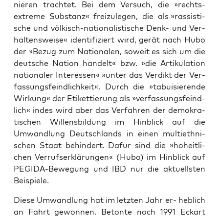
nie­ren trach­tet. Bei dem Ver­such, die »rechts­
extre­me Sub­stanz« frei­zu­le­gen, die als »ras­sis­ti­
sche und völ­kisch-natio­na­lis­ti­sche Denk- und Ver­
hal­tens­wei­se« iden­ti­fi­ziert wird, gerät nach Hubo
der »Bezug zum Natio­na­len, soweit es sich um die
deut­sche Nati­on han­delt« bzw. »die Arti­ku­la­ti­on
natio­na­ler Inter­es­sen« »unter das Ver­dikt der Ver­
fas­sungs­feind­lich­keit«. Durch die »tabui­sie­ren­de
Wir­kung« der Eti­ket­tie­rung als »ver­fas­sungs­feind­
lich« indes wird aber das Ver­fah­ren der demo­kra­
ti­schen Wil­lens­bil­dung im Hin­blick auf die
Umwand­lung Deutsch­lands in einen mul­ti­eth­ni­
schen Staat behin­dert. Dafür sind die »hoheit­li­
chen Ver­rufs­er­klä­run­gen« (Hubo) im Hin­blick auf
PEGI­DA-Bewe­gung und IBD nur die aktu­ells­ten
Beispiele.
Die­se Umwand­lung hat im letz­ten Jahr er- heb­lich
an Fahrt gewon­nen. Beton­te noch 1991 Eck­art