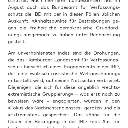
schüt­zer. Nach meh­re­ren Lan­des­äm­tern hat im
August auch das Bun­des­amt für Ver­fas­sungs­
schutz die IBD mit der in die­sen Fäl­len übli­chen
Aus­kunft, »Anhalts­punk­te für Bestre­bun­gen ge-
gen die frei­heit­li­che demo­kra­ti­sche Grund­ord­
nung« aus­ge­macht zu haben, unter Beob­ach­tung
gestellt.
Am unver­hoh­lens­ten indes sind die Dro­hun­gen,
die das Ham­bur­ger Lan­des­amt für Ver­fas­sungs­
schutz hin­sicht­lich eines Enga­ge­ments in der IBD,
der eine »völ­kisch-ras­sis­ti­sche Welt­an­schau­ung«
unter­stellt wird, auf sei­nen Netz­sei­ten ver­brei­tet.
Die­je­ni­gen, die sich für die­se angeb­lich »rechts­
extre­mis­ti­sche Grup­pie­rung« – was erst noch zu
bewei­sen wäre – enga­gier­ten, wür­den in den
»Fokus des Nach­rich­ten­diens­tes« gera­ten und als
»Extre­mis­ten« gespei­chert. Das kön­ne für die
Dau­er der Betä­ti­gung in der IBD »das Aus für