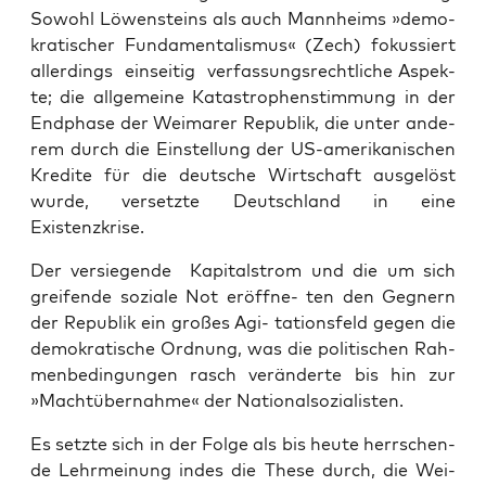
Sowohl Löwen­steins als auch Mann­heims »demo­
kra­ti­scher Fun­da­men­ta­lis­mus« (Zech) fokus­siert
aller­dings ein­sei­tig ver­fas­sungs­recht­li­che Aspek­
te; die all­ge­mei­ne Kata­stro­phen­stim­mung in der
End­pha­se der Wei­ma­rer Repu­blik, die unter ande­
rem durch die Ein­stel­lung der US-ame­ri­ka­ni­schen
Kre­di­te für die deut­sche Wirt­schaft aus­ge­löst
wur­de, ver­setz­te Deutsch­land in eine
Existenzkrise.
Der ver­sie­gen­de Kapi­tal­strom und die um sich
grei­fen­de sozia­le Not eröff­ne- ten den Geg­nern
der Repu­blik ein gro­ßes Agi- tati­ons­feld gegen die
demo­kra­ti­sche Ord­nung, was die poli­ti­schen Rah­
men­be­din­gun­gen rasch ver­än­der­te bis hin zur
»Macht­über­nah­me« der Nationalsozialisten.
Es setz­te sich in der Fol­ge als bis heu­te herr­schen­
de Lehr­mei­nung indes die The­se durch, die Wei­