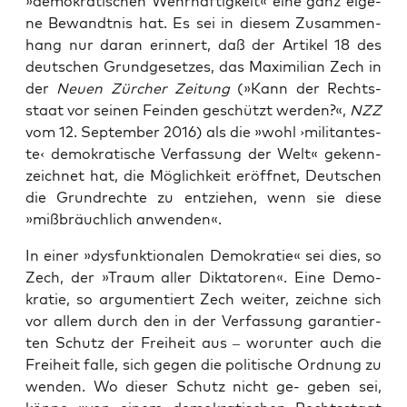
»demo­kra­ti­schen Wehr­haf­tig­keit« eine ganz eige­
ne Bewandt­nis hat. Es sei in die­sem Zusam­men­
hang nur dar­an erin­nert, daß der Arti­kel 18 des
deut­schen Grund­ge­set­zes, das Maxi­mi­li­an Zech in
der
Neu­en
Zür­cher Zei­tung
(»Kann der Rechts­
staat vor sei­nen Fein­den geschützt wer­den?«,
NZZ
vom 12. Sep­tem­ber 2016) als die »wohl ›mili­tan­tes­
te‹ demo­kra­ti­sche Ver­fas­sung der Welt« gekenn­
zeich­net hat, die Mög­lich­keit eröff­net, Deut­schen
die Grund­rech­te zu ent­zie­hen, wenn sie die­se
»miß­bräuch­lich anwenden«.
In einer »dys­funk­tio­na­len Demo­kra­tie« sei dies, so
Zech, der »Traum aller Dik­ta­to­ren«. Eine Demo­
kra­tie, so argu­men­tiert Zech wei­ter, zeich­ne sich
vor allem durch den in der Ver­fas­sung garan­tier­
ten Schutz der Frei­heit aus – wor­un­ter auch die
Frei­heit fal­le, sich gegen die poli­ti­sche Ord­nung zu
wen­den. Wo die­ser Schutz nicht ge- geben sei,