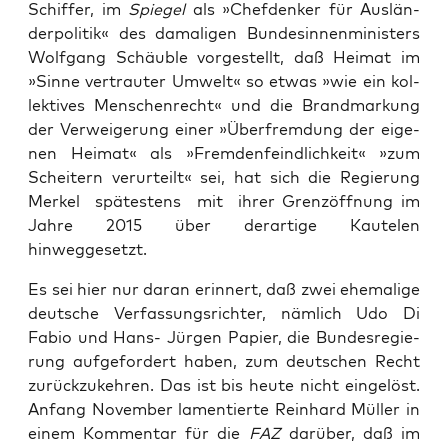
Schif­fer, im
Spie­gel
als »Chef­den­ker für Aus­län­
der­po­li­tik« des dama­li­gen Bun­des­in­nen­mi­nis­ters
Wolf­gang Schäub­le vor­ge­stellt, daß Hei­mat im
»Sin­ne ver­trau­ter Umwelt« so etwas »wie ein kol­
lek­ti­ves Men­schen­recht« und die Brand­mar­kung
der Ver­wei­ge­rung einer »Über­frem­dung der eige­
nen Hei­mat« als »Frem­den­feind­lich­keit« »zum
Schei­tern ver­ur­teilt« sei, hat sich die Regie­rung
Mer­kel spä­tes­tens mit ihrer Grenz­öff­nung im
Jah­re 2015 über der­ar­ti­ge Kautelen
hinweggesetzt.
Es sei hier nur dar­an erin­nert, daß zwei ehe­ma­li­ge
deut­sche Ver­fas­sungs­rich­ter, näm­lich Udo Di
Fabio und Hans- Jür­gen Papier, die Bun­des­re­gie­
rung auf­ge­for­dert haben, zum deut­schen Recht
zurück­zu­keh­ren. Das ist bis heu­te nicht ein­ge­löst.
Anfang Novem­ber lamen­tier­te Rein­hard Mül­ler in
einem Kom­men­tar für die
FAZ
dar­über, daß im