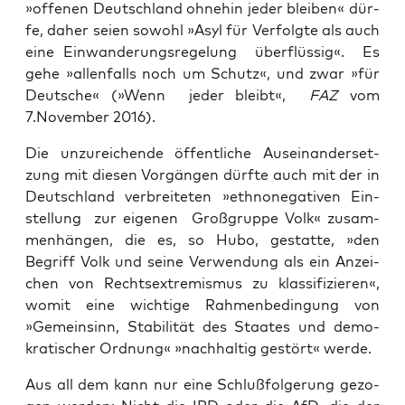
»offe­nen Deutsch­land ohne­hin jeder blei­ben« dür­
fe, daher sei­en sowohl »Asyl für Ver­folg­te als auch
eine Ein­wan­de­rungs­re­ge­lung über­flüs­sig«. Es
gehe »allen­falls noch um Schutz«, und zwar »für
Deut­sche« (»Wenn jeder bleibt«,
FAZ
vom
7.November 2016).
Die unzu­rei­chen­de öffent­li­che Aus­ein­an­der­set­
zung mit die­sen Vor­gän­gen dürf­te auch mit der in
Deutsch­land ver­brei­te­ten »eth­no­ne­ga­ti­ven Ein­
stel­lung zur eige­nen Groß­grup­pe Volk« zusam­
men­hän­gen, die es, so Hubo, gestat­te, »den
Begriff Volk und sei­ne Ver­wen­dung als ein Anzei­
chen von Rechts­extre­mis­mus zu klas­si­fi­zie­ren«,
womit eine wich­ti­ge Rah­men­be­din­gung von
»Gemein­sinn, Sta­bi­li­tät des Staa­tes und demo­
kra­ti­scher Ord­nung« »nach­hal­tig gestört« werde.
Aus all dem kann nur eine Schluß­fol­ge­rung gezo­