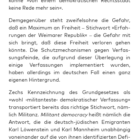
kön­ne »von einem demo­kra­ti­schen Rechts­staat
kei­ne Rede mehr sein«.
Dem­ge­gen­über steht zwei­fels­oh­ne die Gefahr,
daß ein Maxi­mum an Frei­heit – Stich­wort »Erfah­
run­gen der Wei­ma­rer Repu­blik« – die Gefahr mit
sich bringt, daß die­se Frei­heit ver­lo­ren gehen
könn­te. Die Schutz­me­cha­nis­men gegen Ver­fas­
sungs­fein­de, die auf­grund die­ser Über­le­gung in
eini­ge Ver­fas­sun­gen imple­men­tiert wur­den,
haben aller­dings im deut­schen Fall einen ganz
eige­nen Hintergrund.
Zechs Kenn­zeich­nung des Grund­ge­set­zes als
»wohl ›mili­tan­tes­te‹ demo­kra­ti­scher Ver­fas­sung«
trans­por­tiert bereits das rich­ti­ge Stich­wort, näm­
lich Mili­tanz.
Mili­tant demo­cra­cy
heißt näm­lich die
Ant­wort, die die deutsch-jüdi­schen Emi­gran­ten
Karl Löwen­stein und Karl Mann­heim unab­hän­gig
von­ein­an­der auf die von ihnen iden­ti­fi­zier­ten Defi­