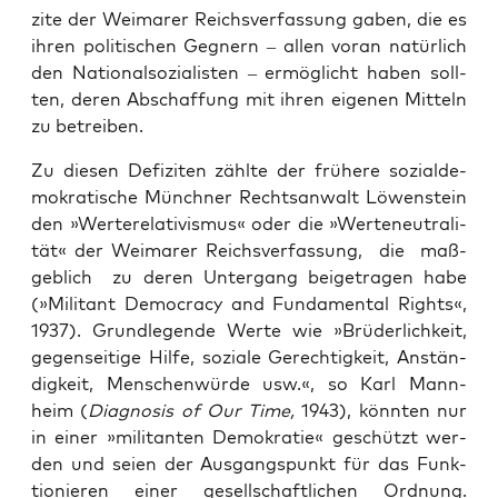
zi­te der Wei­ma­rer Reichs­ver­fas­sung gaben, die es
ihren poli­ti­schen Geg­nern – allen vor­an natür­lich
den Natio­nal­so­zia­lis­ten – ermög­licht haben soll­
ten, deren Abschaf­fung mit ihren eige­nen Mit­teln
zu betreiben.
Zu die­sen Defi­zi­ten zähl­te der frü­he­re sozi­al­de­
mo­kra­ti­sche Münch­ner Rechts­an­walt Löwen­stein
den »Wer­te­re­la­ti­vis­mus« oder die »Wer­teneu­tra­li­
tät« der Wei­ma­rer Reichs­ver­fas­sung, die maß­
geb­lich zu deren Unter­gang bei­getra­gen habe
(»Mili­tant Demo­cra­cy and Fun­da­men­tal Rights«,
1937). Grund­le­gen­de Wer­te wie »Brü­der­lich­keit,
gegen­sei­ti­ge Hil­fe, sozia­le Gerech­tig­keit, Anstän­
dig­keit, Men­schen­wür­de usw.«, so Karl Mann-
heim (
Dia­gno­sis
of Our Time,
1943), könn­ten nur
in einer »mili­tan­ten Demo­kra­tie« geschützt wer­
den und sei­en der Aus­gangs­punkt für das Funk­
tio­nie­ren einer gesell­schaft­li­chen Ord­nung.