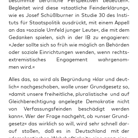
bestimm­te beruf­li­che Per­spek­ti­ven bedeu­ten«.
Beglei­tet wird die­se »staat­li­che Feind­er­klä­rung«,
wie es Josef Schüßlb­ur­ner in Stu­die 30 des Insti­
tuts für Staats­po­li­tik aus­drückt, mit einem Appell
an das »sozia­le Umfeld jun­ger Leu­te«, die mit dem
Gedan­ken spie­len, sich in der IB zu enga­gie­ren:
»Jeder soll­te sich so früh wie mög­lich an Behör­den
oder sozia­le Ein­rich­tun­gen wen­den, wenn rechts­
extre­mis­ti­sches Enga­ge­ment wahr­ge­nom­
men wird.«
Alles das, so wird als Begrün­dung »klar und deut­
lich« nach­ge­scho­ben, wol­le unser Grund­ge­setz so,
»damit unse­re frei­heit­li­che, plu­ra­lis­ti­sche und auf
Gleich­be­rech­ti­gung ange­leg­te Demo­kra­tie nicht
von Ver­fas­sungs­fein­den beschä­digt wer­den
kann«. Wer der Fra­ge nach­geht, ob »unser Grund­
ge­setz« das wirk­lich so will, wird sehr schnell dar­
auf sto­ßen, daß es in Deutsch­land mit der