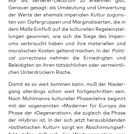
klar als Ver­lie­rer-Decorum zu erken­nen gibt.
Genau­er gesagt: als Umdeu­tung und Umwer­tung
der Wer­te der ehe­mals impe­ria­len Kul­tur zuguns­
ten von Opfer­grup­pen und Mar­gi­na­li­sier­ten, die in
dem Maße Ein­fluß auf die kul­tu­rel­len Regel­ein­stel­
lun­gen gewin­nen, wie sich die Sie­ge des Impe­ri­
ums ver­braucht haben und ihre mate­ri­el­len und
mora­li­schen Kos­ten gel­tend machen. In der
Poli­ti­
cal cor­rect­ness
neh­men die Ernied­rig­ten und
Belei­dig­ten an ihren tat­säch­li­chen oder ver­meint­li­
chen Unter­drü­ckern Rache.
Damit es so weit kom­men kann, muß der Nie­der­
gang aller­dings schon weit fort­ge­schrit­ten sein.
Nach Mühl­manns kul­tu­rel­ler Pha­sen­leh­re beginnt
mit der soge­nann­ten »Moder­ne« für Euro­pa die
Pha­se der »Dege­ne­ra­ti­on«, die zugleich die Pha­se
der »Hybris« ist. In der sich jetzt her­aus­bil­den­den
»ästhe­ti­schen Kul­tur« sorgt ein Abschir­mungs­ef­