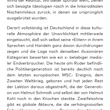
Wind der Rea­li­tät. Wo die­ser spür­bar weht, zie­hen
sich besag­te Ideo­lo­gien rasch in die links­ra­di­ka­len
Nischen­milieus zurück, in denen sie ursprüng­lich
aus­ge­brü­tet wurden.
Der­art voll­stän­dig ist Deutsch­land in die­se kul­tu­
rel­le Atmo­sphä­re der Unwirk­lich­keit mitt­ler­wei­le
ein­ge­taucht, daß sich selbst sei­ne »Eli­ten« in ihrem
Spre­chen und Han­deln ganz davon durch­drun­gen
zei­gen und die Lage nach den­sel­ben illu­sio­nä­ren
Kate­go­rien bewer­ten wie ein x- belie­bi­ger media­
ler End­ver­brau­cher. Die heu­te am Ruder befind­li­
che Poli­ti­ker­ge­nera­ti­on ist bereits deut­lich nach
dem letz­ten euro­päi­schen MSC- Ereig­nis, dem
Zwei­ten Welt­krieg, gebo­ren und hat jeden Rest
der Lek­ti­on dar­aus abge­streift, die der Gene­ra­ti­
on von Hel­mut Schmidt und selbst der von Hel­mut
Kohl noch in den Kno­chen steck­te. Zwei­fels­oh­ne
gibt es glo­ba­le Akteu­re, die die ver­häng­nis­vol­len