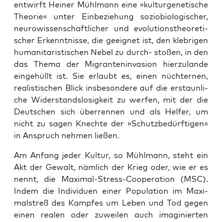
ent­wirft Hei­ner Mühl­mann eine »kul­tur­ge­ne­ti­sche
Theo­rie« unter Ein­be­zie­hung sozio­bio­lo­gi­scher,
neu­ro­wis­sen­schaft­li­cher und evo­lu­ti­ons­theo­re­ti­
scher Erkennt­nis­se, die geeig­net ist, den kleb­ri­gen
huma­ni­ta­ris­ti­schen Nebel zu durch- sto­ßen, in den
das The­ma der Migran­ten­in­va­si­on hier­zu­lan­de
ein­ge­hüllt ist. Sie erlaubt es, einen nüch­ter­nen,
rea­lis­ti­schen Blick ins­be­son­de­re auf die erstaun­li­
che Wider­stands­lo­sig­keit zu wer­fen, mit der die
Deut­schen sich über­ren­nen und als Hel­fer, um
nicht zu sagen Knech­te der »Schutz­be­dürf­ti­gen«
in Anspruch neh­men ließen.
Am Anfang jeder Kul­tur, so Mühl­mann, steht ein
Akt der Gewalt, näm­lich der Krieg oder, wie er es
nennt, die Maxi­mal-Stress-Coope­ra­ti­on (MSC).
Indem die Indi­vi­du­en einer Popu­la­ti­on im Maxi­
mal­streß des Kamp­fes um Leben und Tod gegen
einen rea­len oder zuwei­len auch ima­gi­nier­ten