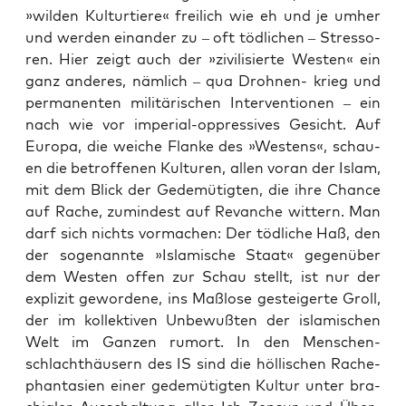
»wil­den Kul­tur­tie­re« frei­lich wie eh und je umher
und wer­den ein­an­der zu – oft töd­li­chen – Stres­so­
ren. Hier zeigt auch der »zivi­li­sier­te Wes­ten« ein
ganz ande­res, näm­lich – qua Droh­nen- krieg und
per­ma­nen­ten mili­tä­ri­schen Inter­ven­tio­nen – ein
nach wie vor impe­ri­al-oppres­si­ves Gesicht. Auf
Euro­pa, die wei­che Flan­ke des »Wes­tens«, schau­
en die betrof­fe­nen Kul­tu­ren, allen vor­an der Islam,
mit dem Blick der Gede­mü­tig­ten, die ihre Chan­ce
auf Rache, zumin­dest auf Revan­che wit­tern. Man
darf sich nichts vor­ma­chen: Der töd­li­che Haß, den
der soge­nann­te »Isla­mi­sche Staat« gegen­über
dem Wes­ten offen zur Schau stellt, ist nur der
expli­zit gewor­de­ne, ins Maß­lo­se gestei­ger­te Groll,
der im kol­lek­ti­ven Unbe­wuß­ten der isla­mi­schen
Welt im Gan­zen rumort. In den Men­schen­
schlacht­häu­sern des IS sind die höl­li­schen Rache­
phan­ta­sien einer gede­mü­tig­ten Kul­tur unter bra­