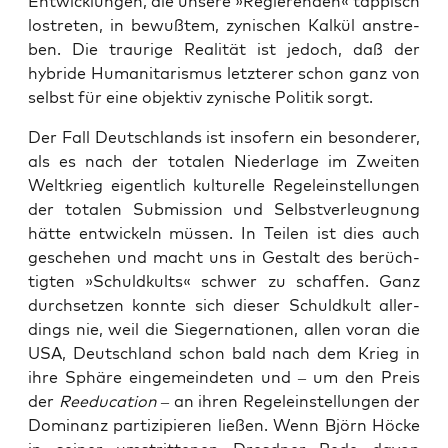
Ent­wick­lun­gen, die unse­re »Regie­ren­den« täp­pisch
los­tre­ten, in bewuß­tem, zyni­schen Kal­kül anstre­
ben. Die trau­ri­ge Rea­li­tät ist jedoch, daß der
hybri­de Huma­ni­ta­ris­mus letz­te­rer schon ganz von
selbst für eine objek­tiv zyni­sche Poli­tik sorgt.
Der Fall Deutsch­lands ist inso­fern ein beson­de­rer,
als es nach der tota­len Nie­der­la­ge im Zwei­ten
Welt­krieg eigent­lich kul­tu­rel­le Regel­ein­stel­lun­gen
der tota­len Sub­mis­si­on und Selbst­ver­leug­nung
hät­te ent­wi­ckeln müs­sen. In Tei­len ist dies auch
gesche­hen und macht uns in Gestalt des berüch­
tig­ten »Schuld­kults« schwer zu schaf­fen. Ganz
durch­set­zen konn­te sich die­ser Schuld­kult aller­
dings nie, weil die Sie­ger­na­tio­nen, allen vor­an die
USA, Deutsch­land schon bald nach dem Krieg in
ihre Sphä­re ein­ge­mein­de­ten und – um den Preis
der
Ree­du­ca­ti­on
– an ihren Regel­ein­stel­lun­gen der
Domi­nanz par­ti­zi­pie­ren lie­ßen. Wenn Björn Höcke