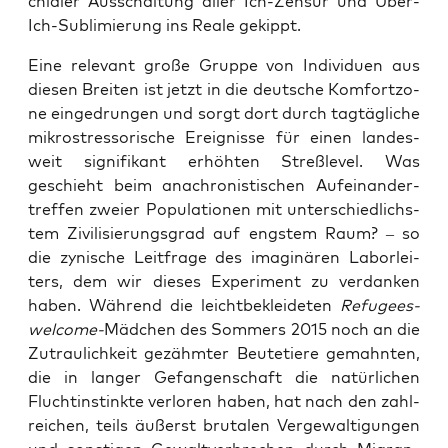
chia­ler Aus­schal­tung aller Ich-Zen­sur und Über-
Ich-Sub­li­mie­rung ins Rea­le gekippt.
Eine rele­vant gro­ße Grup­pe von Indi­vi­du­en aus
die­sen Brei­ten ist jetzt in die deut­sche Kom­fort­zo­
ne ein­ge­drun­gen und sorgt dort durch tag­täg­li­che
mikro­st­res­so­ri­sche Ereig­nis­se für einen lan­des­
weit signi­fi­kant erhöh­ten Streß­le­vel. Was
geschieht beim ana­chro­nis­ti­schen Auf­ein­an­der­
tref­fen zwei­er Popu­la­tio­nen mit unter­schied­lichs­
tem Zivi­li­sie­rungs­grad auf engs­tem Raum? – so
die zyni­sche Leit­fra­ge des ima­gi­nä­ren Labor­lei­
ters, dem wir die­ses Expe­ri­ment zu ver­dan­ken
haben. Wäh­rend die leicht­be­klei­de­ten
Refu­gees-
wel­co­me-
Mäd­chen des Som­mers 2015 noch an die
Zutrau­lich­keit gezähm­ter Beu­te­tie­re gemahn­ten,
die in lan­ger Gefan­gen­schaft die natür­li­chen
Flucht­in­stink­te ver­lo­ren haben, hat nach den zahl­
rei­chen, teils äußerst bru­ta­len Ver­ge­wal­ti­gun­gen