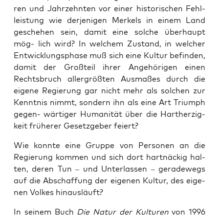
ren und Jahr­zehn­ten vor einer his­to­ri­schen Fehl­
leis­tung wie der­je­ni­gen Mer­kels in einem Land
gesche­hen sein, damit eine sol­che über­haupt
mög- lich wird? In wel­chem Zustand, in wel­cher
Ent­wick­lungs­pha­se muß sich eine Kul­tur befin­den,
damit der Groß­teil ihrer Ange­hö­ri­gen einen
Rechts­bruch aller­größ­ten Aus­ma­ßes durch die
eige­ne Regie­rung gar nicht mehr als sol­chen zur
Kennt­nis nimmt, son­dern ihn als eine Art Tri­umph
gegen- wär­ti­ger Huma­ni­tät über die Hart­her­zig­
keit frü­he­rer Gesetz­ge­ber feiert?
Wie konn­te eine Grup­pe von Per­so­nen an die
Regie­rung kom­men und sich dort hart­nä­ckig hal­
ten, deren Tun – und Unter­las­sen – gera­de­wegs
auf die Abschaf­fung der eige­nen Kul­tur, des eige­
nen Vol­kes hinausläuft?
In sei­nem Buch
Die Natur der Kul­tu­ren
von 1996