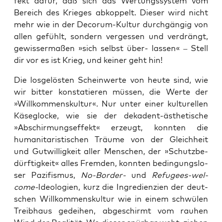
fekt dafür, daß sich das Wer­tungs­sys­tem vom
Bereich des Krie­ges abkop­pelt. Die­ser wird nicht
mehr wie in der Decorum-Kul­tur durch­gän­gig von
allen gefühlt, son­dern ver­ges­sen und ver­drängt,
gewis­ser­ma­ßen »sich selbst über- las­sen« – Stell
dir vor es ist Krieg, und kei­ner geht hin!
Die los­ge­lös­ten Schein­wer­te von heu­te sind, wie
wir bit­ter kon­sta­tie­ren müs­sen, die Wer­te der
»Will­kom­mens­kul­tur«. Nur unter einer kul­tu­rel­len
Käse­glo­cke, wie sie der deka­dent-ästhe­ti­sche
»Abschir­mungs­ef­fekt« erzeugt, konn­ten die
huma­ni­ta­ris­ti­schen Träu­me von der Gleich­heit
und Gut­wil­lig­keit aller Men­schen, der »Schutz­be­
dürf­tig­keit« alles Frem­den, konn­ten bedin­gungs­lo­
ser Pazi­fis­mus,
No-Bor­der-
und
Refu­gees-wel-
come-
Ideo­lo­gien, kurz die Ingre­di­en­zi­en der deut­
schen Will­kom­mens­kul­tur wie in einem schwü­len
Treib­haus gedei­hen, abge­schirmt vom rau­hen