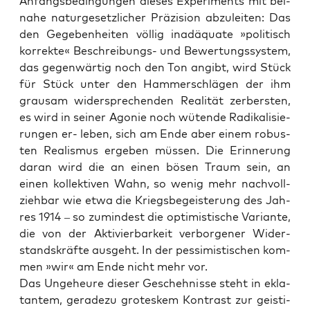
Anfangs­be­din­gun­gen die­ses Expe­ri­ments mit bei­
na­he natur­ge­setz­li­cher Prä­zi­si­on abzu­lei­ten: Das
den Gege­ben­hei­ten völ­lig inad­äqua­te »poli­tisch
kor­rek­te« Beschrei­bungs- und Bewer­tungs­sys­tem,
das gegen­wär­tig noch den Ton angibt, wird Stück
für Stück unter den Ham­mer­schlä­gen der ihm
grau­sam wider­spre­chen­den Rea­li­tät zer­bers­ten,
es wird in sei­ner Ago­nie noch wüten­de Radi­ka­li­sie­
run­gen er- leben, sich am Ende aber einem robus­
ten Rea­lis­mus erge­ben müs­sen. Die Erin­ne­rung
dar­an wird die an einen bösen Traum sein, an
einen kol­lek­ti­ven Wahn, so wenig mehr nach­voll­
zieh­bar wie etwa die Kriegs­be­geis­te­rung des Jah­
res 1914 – so zumin­dest die opti­mis­ti­sche Vari­an­te,
die von der Akti­vier­bar­keit ver­bor­ge­ner Wider­
stands­kräf­te aus­geht. In der pes­si­mis­ti­schen kom­
men »wir« am Ende nicht mehr vor.
Das Unge­heu­re die­ser Gescheh­nis­se steht in ekla­
tan­tem, gera­de­zu gro­tes­kem Kon­trast zur geis­ti­