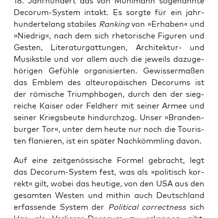
18. Jahr­hun­dert das von Mühl­mann soge­nann­te
Decorum-Sys­tem intakt. Es sorg­te für ein jahr­
hun­der­te­lang sta­bi­les
Ran­king
von »Erha­ben« und
»Nied­rig«, nach dem sich rhe­to­ri­sche Figu­ren und
Ges­ten, Lite­ra­tur­gat­tun­gen, Archi­tek­tur- und
Musik­sti­le und vor allem auch die jeweils dazu­ge­
hö­ri­gen Gefüh­le orga­ni­sier­ten. Gewis­ser­ma­ßen
das Emblem des alt­eu­ro­päi­schen Decorums ist
der römi­sche Tri­umph­bo­gen, durch den der sieg­
rei­che Kai­ser oder Feld­herr mit sei­ner Armee und
sei­ner Kriegs­beu­te hin­durch­zog. Unser »Bran­den­
bur­ger Tor«, unter dem heu­te nur noch die Tou­ris­
ten fla­nie­ren, ist ein spä­ter Nach­kömm­ling davon.
Auf eine zeit­ge­nös­si­sche For­mel gebracht, legt
das Decorum-Sys­tem fest, was als »poli­tisch kor­
rekt« gilt, wobei das heu­ti­ge, von den USA aus den
gesam­ten Wes­ten und mit­hin auch Deutsch­land
erfas­sen­de Sys­tem der
Poli­ti­cal cor­rect­ness
sich