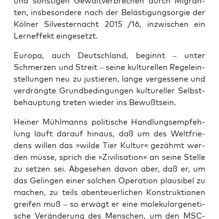
und sons­ti­gen Gewalt­ver­bre­chen durch Migran­
ten, ins­be­son­de­re nach der Beläs­ti­gungs­or­gie der
Köl­ner Sil­ves­ter­nacht 2015 /16, inzwi­schen ein
Lern­ef­fekt eingesetzt.
Euro­pa, auch Deutsch­land, beginnt – unter
Schmer­zen und Streit – sei­ne kul­tu­rel­len Regel­ein­
stel­lun­gen neu zu jus­tie­ren, lan­ge ver­ges­se­ne und
ver­dräng­te Grund­be­din­gun­gen kul­tu­rel­ler Selbst­
be­haup­tung tre­ten wie­der ins Bewußtsein.
Hei­ner Mühl­manns poli­ti­sche Hand­lungs­emp­feh­
lung läuft dar­auf hin­aus, daß um des Welt­frie­
dens wil­len das »wil­de Tier Kul­tur« gezähmt wer­
den müs­se, sprich die »Zivi­li­sa­ti­on« an sei­ne Stel­le
zu set­zen sei. Abge­se­hen davon aber, daß er, um
das Gelin­gen einer sol­chen Ope­ra­ti­on plau­si­bel zu
machen, zu teils aben­teu­er­li­chen Kon­struk­tio­nen
grei­fen muß – so erwägt er eine mole­ku­lar­ge­ne­ti­
sche Ver­än­de­rung des Men­schen, um den MSC-