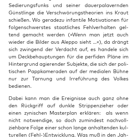
Sedie­rungs­funks und sei­ner dau­er­pa­la­vern­den
Günst­lin­ge die Ver­schwö­rungs­theo­rien ins Kraut
schie­ßen. Wo gera­de­zu infan­ti­le Moti­va­tio­nen für
fol­gen­schwers­tes staat­li­ches Fehl­ver­hal­ten gel­
tend gemacht wer­den (»Wenn man jetzt auch
wie­der die Bil­der aus Alep­po sieht …«), da drängt
sich zwin­gend der Ver­dacht auf, es han­de­le sich
um Deck­be­haup­tun­gen für die per­fi­den Plä­ne im
Hin­ter­grund agie­ren­der Sub­jek­te, die sich der poli­
ti­schen Papp­ka­me­ra­den auf der media­len Büh­ne
nur zur Tar­nung und Irre­füh­rung des Vol­kes
bedienen.
Dabei kann man die Ereig­nis­se auch ganz ohne
den Rück­griff auf dunk­le Strip­pen­zie­her oder
einen zyni­schen Mas­ter­plan erklä­ren: als wenn
nicht not­wen­di­ge, so doch zumin­dest nach­voll­
zieh­ba­re Fol­ge einer schon lan­ge anhal­ten­den kul­
tu­rel­len (Fehl-)Entwicklung. Was muß in den Jah­