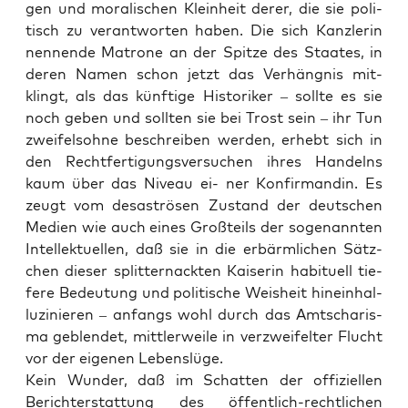
gen und mora­li­schen Klein­heit derer, die sie poli­
tisch zu ver­ant­wor­ten haben. Die sich Kanz­le­rin
nen­nen­de Matro­ne an der Spit­ze des Staa­tes, in
deren Namen schon jetzt das Ver­häng­nis mit-
klingt, als das künf­ti­ge His­to­ri­ker – soll­te es sie
noch geben und soll­ten sie bei Trost sein – ihr Tun
zwei­fels­oh­ne beschrei­ben wer­den, erhebt sich in
den Recht­fer­ti­gungs­ver­su­chen ihres Han­delns
kaum über das Niveau ei- ner Kon­fir­man­din. Es
zeugt vom desas­trö­sen Zustand der deut­schen
Medi­en wie auch eines Groß­teils der soge­nann­ten
Intel­lek­tu­el­len, daß sie in die erbärm­li­chen Sätz­
chen die­ser split­ter­nack­ten Kai­se­rin habi­tu­ell tie­
fe­re Bedeu­tung und poli­ti­sche Weis­heit hin­ein­hal­
lu­zi­nie­ren – anfangs wohl durch das Amts­cha­ris­
ma geblen­det, mitt­ler­wei­le in ver­zwei­fel­ter Flucht
vor der eige­nen Lebenslüge.
Kein Wun­der, daß im Schat­ten der offi­zi­el­len
Bericht­erstat­tung des öffent­lich-recht­li­chen