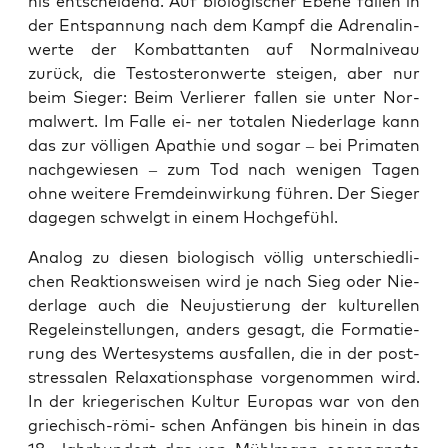
nis ent­schei­dend. Auf bio­lo­gi­scher Ebe­ne fal­len in
der Ent­span­nung nach dem Kampf die Adre­na­lin­
wer­te der Kom­bat­tan­ten auf Nor­mal­ni­veau
zurück, die Tes­to­ste­ron­wer­te stei­gen, aber nur
beim Sie­ger: Beim Ver­lie­rer fal­len sie unter Nor­
mal­wert. Im Fal­le ei- ner tota­len Nie­der­la­ge kann
das zur völ­li­gen Apa­thie und sogar – bei Pri­ma­ten
nach­ge­wie­sen – zum Tod nach weni­gen Tagen
ohne wei­te­re Fremd­ein­wir­kung füh­ren. Der Sie­ger
dage­gen schwelgt in einem Hochgefühl.
Ana­log zu die­sen bio­lo­gisch völ­lig unter­schied­li­
chen Reak­ti­ons­wei­sen wird je nach Sieg oder Nie­
der­la­ge auch die Neu­jus­tie­rung der kul­tu­rel­len
Regel­ein­stel­lun­gen, anders gesagt, die For­ma­tie­
rung des Wer­te­sys­tems aus­fal­len, die in der post­
stres­sa­len Rela­xa­ti­ons­pha­se vor­ge­nom­men wird.
In der krie­ge­ri­schen Kul­tur Euro­pas war von den
grie­chisch-römi- schen Anfän­gen bis hin­ein in das