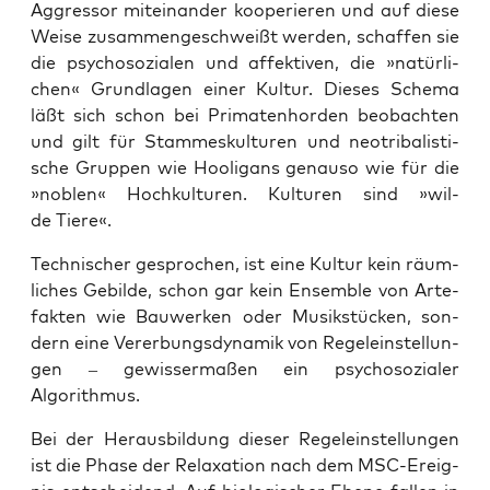
Aggres­sor mit­ein­an­der koope­rie­ren und auf die­se
Wei­se zusam­men­ge­schweißt wer­den, schaf­fen sie
die psy­cho­so­zia­len und affek­ti­ven, die »natür­li­
chen« Grund­la­gen einer Kul­tur. Die­ses Sche­ma
läßt sich schon bei Pri­ma­ten­hor­den beob­ach­ten
und gilt für Stam­mes­kul­tu­ren und neo­tri­ba­lis­ti­
sche Grup­pen wie Hoo­li­gans genau­so wie für die
»noblen« Hoch­kul­tu­ren. Kul­tu­ren sind »wil­
de Tiere«.
Tech­ni­scher gespro­chen, ist eine Kul­tur kein räum­
li­ches Gebil­de, schon gar kein Ensem­ble von Arte­
fak­ten wie Bau­wer­ken oder Musik­stü­cken, son­
dern eine Ver­er­bungs­dy­na­mik von Regel­ein­stel­lun­
gen – gewis­ser­ma­ßen ein psy­cho­so­zia­ler
Algorithmus.
Bei der Her­aus­bil­dung die­ser Regel­ein­stel­lun­gen
ist die Pha­se der Rela­xa­ti­on nach dem MSC-Ereig­