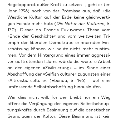
Regel­ap­pa­rat außer Kraft zu set­zen –, geht er (im
Jahr 1996) noch von der Prä­mis­se aus, daß »die
West­li­che Kul­tur auf der Erde kei­ne gleich­wer­ti­
gen Fein­de mehr hat« (
Die Natur der Kul­tu­ren,
S.
130). Die­ser an Fran­cis Fuku­ya­mas The­se vom
»Ende der Geschich­te« und vom welt­wei­ten Tri­
umph der libe­ra­len Demo­kra­tie erin­nern­den Ein­
schät­zung kön­nen wir heu­te nicht mehr zustim­
men. Vor dem Hin­ter­grund eines immer aggres­si­
ver auf­tre­ten­den Islams wür­de die wei­te­re Arbeit
an der eige­nen »Zivi­li­sie­rung« – im Sin­ne einer
Abschaf­fung der »Sel­fi­sh cul­tu­re« zuguns­ten einer
»Altru­i­stic cul­tu­re« (Eben­da, S. 146) – auf eine
umfas­sen­de Selb­st­ab­schaf­fung hinauslaufen.
Wer dies nicht will, für den bleibt nur ein Weg
offen: die Ver­jün­gung der eige­nen Selbst­be­haup­
tungs­kräf­te durch Besin­nung auf die gene­ti­schen
Grund­la­gen der Kul­tur. Die­se Besin­nung ist kein