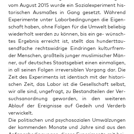
vom August 2015 wur­de ein Sozi­al­ex­pe­ri­ment his­
to­ri­schen Aus­ma­ßes in Gang gesetzt. Wäh­rend
Expe­ri­men­te unter Labor­be­din­gun­gen die Eigen­
schaft haben, ohne Fol­gen für die Umwelt belie­big
wie­der­holt wer­den zu kön­nen, bis ein ge- wünsch­
tes Ergeb­nis erreicht ist, stellt das hun­dert­tau­
send­fa­che rechts­wid­ri­ge Ein­drin­gen kul­tur­frem­
der Men­schen, groß­teils jun­ger mus­li­mi­scher Män­
ner, auf deut­sches Staats­ge­biet einen ein­ma­li­gen,
in all sei­nen Fol­gen irrever­si­blen Vor­gang dar. Die
Zeit des Expe­ri­ments ist iden­tisch mit der his­to­ri­
schen Zeit, das Labor ist die Gesell­schaft selbst,
wir alle sind, unge­fragt, zu Bestand­tei­len der Ver­
suchs­an­ord­nung gewor­den, in den wei­te­ren
Ablauf der Ereig­nis­se auf Gedeih und Ver­derb
verwickelt.
Die poli­ti­schen und psy­cho­so­zia­len Umwäl­zun­gen
der kom­men­den Mona­te und Jah­re sind aus den