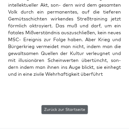
intel­lek­tu­el­ler Akt, son- dern wird dem gesam­ten
Volk durch ein per­ma­nen­tes, auf die tie­fe­ren
Gemüts­schich­ten wir­ken­des Streß­trai­ning jetzt
förm­lich oktroy­iert. Das muß und darf, um ein
fata­les Miß­ver­ständ­nis aus­zu­schlie­ßen, kein neu­es
MSC- Ereig­nis zur Fol­ge haben. Aber Krieg und
Bür­ger­krieg ver­mei­det man nicht, indem man die
gewalt­sa­men Quel­len der Kul­tur ver­leug­net und
mit illu­sio­nä­ren Schein­wer­ten über­tüncht, son­
dern indem man ihnen ins Auge blickt, sie ein­hegt
und in eine zivi­le Wehr­haf­tig­keit überführt
Zurück zur Startseite