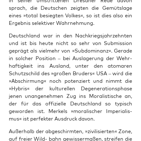
in sei­ner umstrit­te­nen Dresd­ner Rede davon
sprach, die Deut­schen zeig­ten die Gemüts­la­ge
eines »total besieg­ten Vol­kes«, so ist dies also ein
Ergeb­nis selek­ti­ver Wahrnehmung.
Deutsch­land war in den Nach­kriegs­jahr­zehn­ten
und ist bis heu­te nicht so sehr von Sub­mis­si­on
geprägt als viel­mehr von »Sub­do­mi­nanz«. Gera­de
in sol­cher Posi­ti­on – bei Aus­la­ge­rung der Wehr­
haf­tig­keit ins Aus­land, unter den ato­ma­ren
Schutz­schild des »gro­ßen Bru­ders« USA – wird die
»Abschir­mung« noch poten­ziert und nimmt die
»Hybris« der kul­tu­rel­len Dege­ne­ra­ti­ons­pha­se
jenen unan­ge­neh­men Zug ins Mora­lis­ti­sche an,
der für das offi­zi­el­le Deutsch­land so typisch
gewor­den ist. Mer­kels »mora­li­scher Impe­ria­lis­
mus« ist per­fek­ter Aus­druck davon.
Außer­halb der abge­schirm­ten, »zivi­li­sier­ten« Zone,
auf frei­er Wild- bahn gewis­ser­ma­ßen, strei­fen die