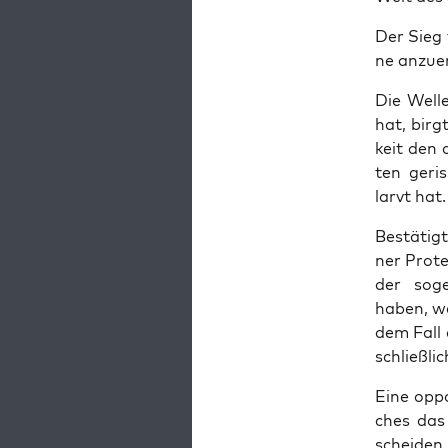
Der Sieg 
ne anzue
Die Wel­l
hat, birg
keit den 
ten geris
larvt hat.
Bestä­tig
ner Pro­te
der soge­
haben, we
dem Fall 
schließ­li
Eine oppo­
ches das 
schei­den