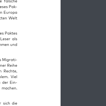
e fal­sche
e­ses Pak­
gen Euro­pa
t­ten Welt
es Pak­tes
 Leser als
kom­men und
 Migra­ti­
ner Rei­he
n Rech­te,
blem. Viel
g der Ein­
ch machen.
r sich die