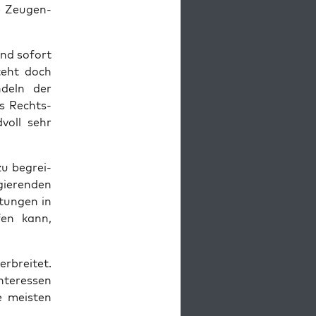
e Zeu­gen­
und sofort
steht doch
­deln der
es Rechts­
­voll sehr
zu begrei­
ie­ren­den
­tun­gen in
fen kann,
r­brei­tet.
ter­es­sen
e meis­ten