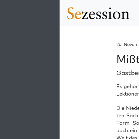
26. Novem
Miß
Gastbe
Es gehör
Lektionen
Die Nie­d
ten Sach
Form. Sol
auch ein D
Welt des 