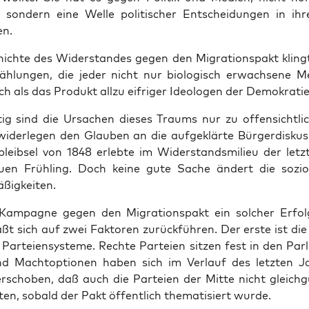
son­dern eine Wel­le poli­ti­scher Ent­schei­dun­gen in ih
n.
ich­te des Wider­stan­des gegen den Migra­ti­ons­pakt kling
äh­lun­gen, die jeder nicht nur bio­lo­gisch erwach­se­ne 
h als das Pro­dukt all­zu eif­ri­ger Ideo­lo­gen der Demo­kra­ti
i­tig sind die Ursa­chen die­ses Traums nur zu offen­sicht­l
ider­le­gen den Glau­ben an die auf­ge­klär­te Bür­ger­dis­kus­
bleib­sel von 1848 erleb­te im Wider­stands­mi­lieu der letz­
­en Früh­ling. Doch kei­ne gute Sache ändert die sozio­l
ßigkeiten.
am­pa­gne gegen den Migra­ti­ons­pakt ein sol­cher Erfo
äßt sich auf zwei Fak­to­ren zurück­füh­ren. Der ers­te ist die
ar­tei­en­sys­te­me. Rech­te Par­tei­en sit­zen fest in den Par­
 Macht­op­tio­nen haben sich im Ver­lauf des letz­ten J
­scho­ben, daß auch die Par­tei­en der Mit­te nicht gleich­gü
en, sobald der Pakt öffent­lich the­ma­ti­siert wurde.