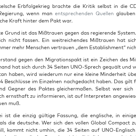
el­sche Erb­fol­ge­krieg brach­te die Kri­tik selbst in die 
le Regie­rung, wenn man
ent­spre­chen­den Quel­len
glau­ben
i­che Kraft hin­ter dem Pakt war.
te Grund ist das Miß­trau­en gegen das regie­ren­de Sys­tem
ich nicht fas­sen. Ein weit­rei­chen­des Miß­trau­en hat sich
mer mehr Men­schen ver­trau­en „dem Estab­lish­ment“ nic
­stand gegen den Migra­ti­ons­pakt ist ein Zei­chen des Miß
and hat sich durch 34 Sei­ten UNO-Sprech gequält und v
tan haben, wird wie­der­um nur eine klei­ne Min­der­heit übe
4 Beschlüs­se im Ein­zel­nen nach­ge­dacht haben. Das gilt 
nd Geg­ner des Pak­tes glei­cher­ma­ßen. Selbst wer sic
h ernst­haft zu infor­mie­ren, ist auf Inter­pre­ten ange­wie
au­en muß.
 ist die ein­zig gül­ti­ge Fas­sung, die eng­li­sche, in eini­g
 als die deut­sche. Wer sich den vol­len Glo­bal Com­pact 
ill, kommt nicht umhin, die 34 Sei­ten auf UNO-Eng­lisch