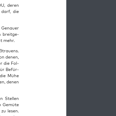
CDU, deren
 darf, die
. Genau­er
 breit­ge­
ht mehr.
­trau­ens.
on denen,
r die Fol­
für Befür­
h die Mühe
­sen, denen
en Stel­len
zu Gemü­te
 zu lesen.