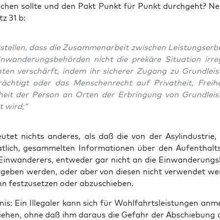
hen soll­te und den Pakt Punkt für Punkt durch­geht? Ne
z 31 b:
­stel­len, dass die Zusam­men­ar­beit zwi­schen Leis­tungs­er­b
­wan­de­rungs­be­hör­den nicht die pre­kä­re Situa­ti­on irre­g
­ten ver­schärft, indem ihr siche­rer Zugang zu Grund­leis­
räch­tigt oder das Men­schen­recht auf Pri­vat­heit, Frei­
­heit der Per­son an Orten der Erbrin­gung von Grund­leis­
zt wird;“
­tet nichts ande­res, als daß die von der Asyl­in­dus­trie, 
t­lich, gesam­mel­ten Infor­ma­tio­nen über den Auf­ent­halts
n Ein­wan­de­rers, ent­we­der gar nicht an die Ein­wan­de­rungs
ege­ben wer­den, oder aber von die­sen nicht ver­wen­det we
hn fest­zu­set­zen oder abzuschieben.
is: Ein Ille­ga­ler kann sich für Wohl­fahrts­leis­tun­gen an
zie­hen, ohne daß ihm dar­aus die Gefahr der Abschie­bung 