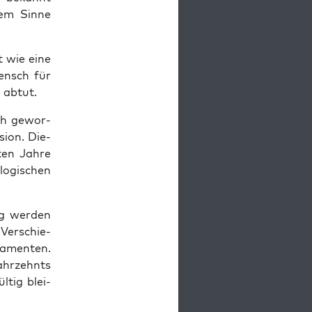
rem Sin­ne
t wie eine
Mensch für
e abtut.
ich gewor­
si­on. Die­
ten Jah­re
o­gi­schen
lg wer­den
 Ver­schie­
la­men­ten.
ahr­zehnts
l­tig blei­