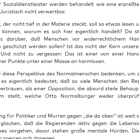
 Sozi­al­dienst­leis­ter wer­den behan­delt wie eine erpreß­t
 Juris­tisch nicht verwertbar.
 der nicht tief in der Mate­rie steckt, soll so etwas lesen 
 kön­nen, wor­um es sich hier eigent­lich han­delt? Da 
as dar­über, daß Men­schen vor wider­recht­li­chem Han
 geschützt wer­den sol­len? Ist das nicht der Kern unse­r
 Und nicht zu ver­ges­sen: Das ist einer von einer Hand
­cher Punk­te unter einer Mas­se an harmlosen.
ie­se Per­spek­ti­ve des Nor­mal­men­schen beden­ken, um 
es eigent­lich bedeu­tet, daß so vie­le Men­schen den Reg
er­trau­en, als einer Oppo­si­ti­on, die absurd stei­le Behaup
 stellt, wel­che Otto Nor­mal­bür­ger weder über­prü­
ng für Poli­ti­ker und Mur­ren gegen „die da oben“ ist weit ve
lau­ben, daß die Regie­ren­den aktiv gegen die Lebens­in­
­kes vor­ge­hen, davor ste­hen gro­ße men­ta­le Hür­den. Di
 sper­ren sich dagegen.