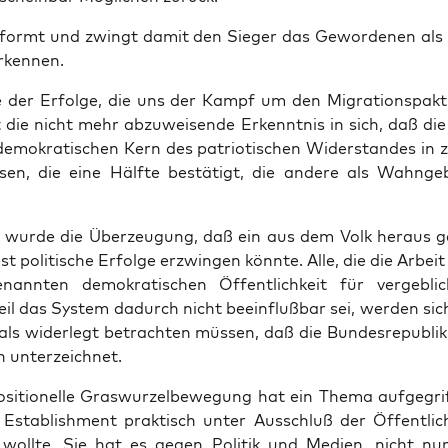
formt und zwingt damit den Sie­ger das Gewor­de­nen als
rkennen.
e der Erfol­ge, die uns der Kampf um den Migra­ti­ons­pak
t die nicht mehr abzu­wei­sen­de Erkennt­nis in sich, daß die 
demo­kra­ti­schen Kern des patrio­ti­schen Wider­stan­des in 
­sen, die eine Hälf­te bestä­tigt, die ande­re als Wahn­ge­b
t wur­de die Über­zeu­gung, daß ein aus dem Volk her­aus 
st poli­ti­sche Erfol­ge erzwin­gen könn­te. Alle, die die Arbei
nann­ten demo­kra­ti­schen Öffent­lich­keit für ver­geb­li
il das Sys­tem dadurch nicht beein­fluß­bar sei, wer­den sich
als wider­legt betrach­ten müs­sen, daß die Bun­des­re­pu­bli
ch unterzeichnet.
si­tio­nel­le Gras­wur­zel­be­we­gung hat ein The­ma auf­ge­gri
Estab­lish­ment prak­tisch unter Aus­schluß der Öffent­lich
 woll­te. Sie hat es gegen Poli­tik und Medi­en, nicht n