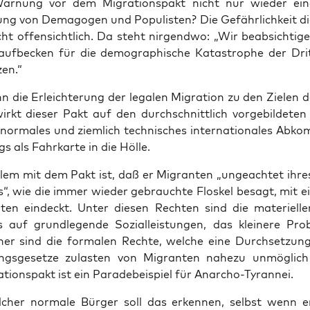
ar­nung vor dem Migra­ti­ons­pakt nicht nur wie­der ein
ng von Dem­ago­gen und Popu­lis­ten? Die Gefähr­lich­keit di
cht offen­sicht­lich. Da steht nir­gend­wo: „Wir beab­sich­ti­
lauf­be­cken für die demo­gra­phi­sche Kata­stro­phe der Dri
en.“
 die Erleich­te­rung der lega­len Migra­ti­on zu den Zie­len d
irkt die­ser Pakt auf den durch­schnitt­lich vor­ge­bil­de­ten
nor­ma­les und ziem­lich tech­ni­sches inter­na­tio­na­les Ab
gs als Fahr­kar­te in die Hölle.
lem mit dem Pakt ist, daß er Migran­ten „unge­ach­tet ihres
us“, wie die immer wie­der gebrauch­te Flos­kel besagt, mit ei
ten ein­deckt. Unter die­sen Rech­ten sind die mate­ri­el­le
auf grund­le­gen­de Sozi­al­leis­tun­gen, das klei­ne­re Pro­
­cher sind die for­ma­len Rech­te, wel­che eine Durch­set­zun
ngs­ge­set­ze zulas­ten von Migran­ten nahe­zu unmög­li
ti­ons­pakt ist ein Para­de­bei­spiel für Anarcho-Tyrannei.
cher nor­ma­le Bür­ger soll das erken­nen, selbst wenn e