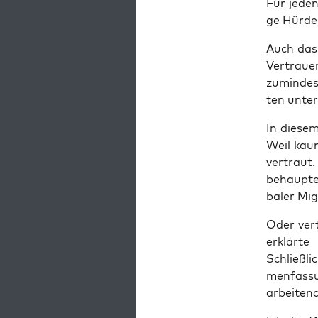
Für jeden,
ge Hürde
Auch das 
Ver­trau­
zumin­des
ten unters
In die­sem
Weil kaum
ver­traut
behaup­tet
ba­ler Mi
Oder ver­
erklär­t
Schließ­li
men­fas­su
arbei­ten­