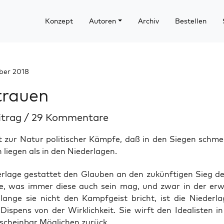
Konzept
Autoren
Archiv
Bestellen
ber 2018
trauen
itrag
/
29 Kommentare
t zur Natur politischer Kämpfe, daß in den Siegen schme
 liegen als in den Niederlagen.
er­la­ge gestat­tet den Glau­ben an den zukünf­ti­gen Sieg d
e, was immer die­se auch sein mag, und zwar in der erw
an­ge sie nicht den Kampf­geist bricht, ist die Nie­der­l
is­pens von der Wirk­lich­keit. Sie wirft den Idea­lis­ten in
schein­bar Mög­li­chen zurück.