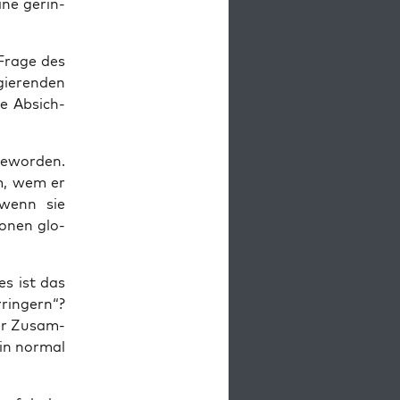
i­ne gerin­
Fra­ge des
ie­ren­den
le Absich­
 gewor­den.
m, wem er
“ wenn sie
io­nen glo­
es
ist das
rin­gern“?
 der Zusam­
ein nor­mal
.