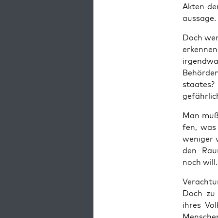
Akten der
aus­sa­ge.
Doch wer,
erken­nen
irgend­w
Behör­den
staa­tes?
gefähr­li
Man muß d
fen, was 
weni­ger v
den Raum
noch will.
Ver­ach­tu
Doch zu g
ihres Vol
Men­schen