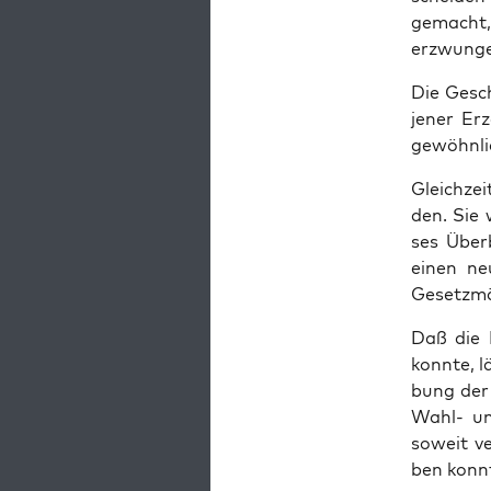
gemacht, 
erzwunge
Die Gesch
jener Erz
gewöhn­lic
Gleich­ze
den. Sie w
ses Über­
einen neu
Gesetzmä
Daß die K
konn­te, l
bung der P
Wahl- und
soweit ver
ben konn­t