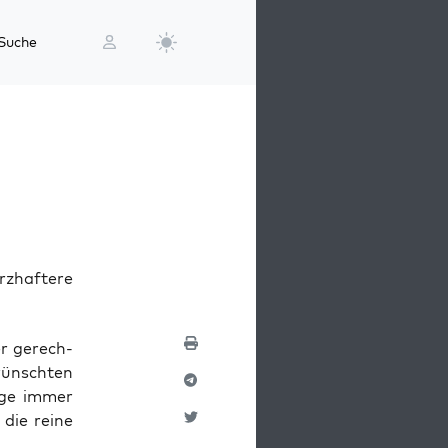
Suche
rzhaftere
er gerech­
ünsch­ten
a­ge immer
 die rei­ne