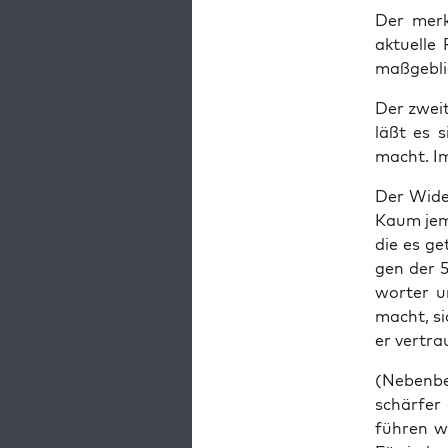
Der mer­k
aktu­el­
maß­geb­l
Der zwei­
läßt es s
macht. Im
Der Wider
Kaum jem
die es ge
gen der 5
wor­ter u
macht, sic
er ver­tr
(Neben­bei
schär­fer
füh­ren w