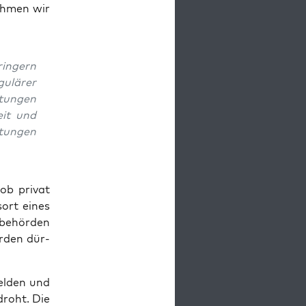
h­men wir
rin­gern
u­lä­rer
tun­gen
heit und
tun­gen
ob pri­vat
­ort eines
­be­hör­den
r­den dür­
mel­den und
droht. Die