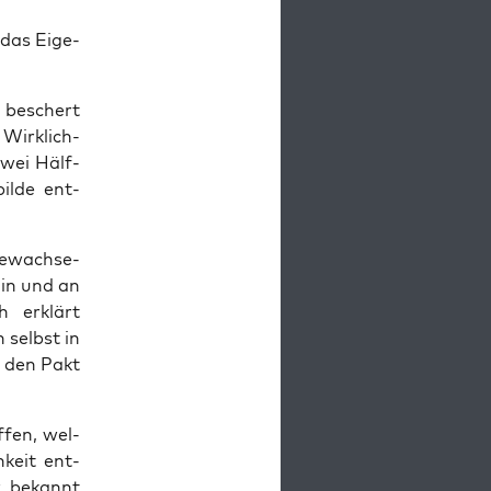
 das Eige­
t beschert
Wirk­lich­
zwei Hälf­
il­de ent­
gewach­se­
t in und an
ch erklärt
 selbst in
k den Pakt
f­fen, wel­
­keit ent­
ur bekannt