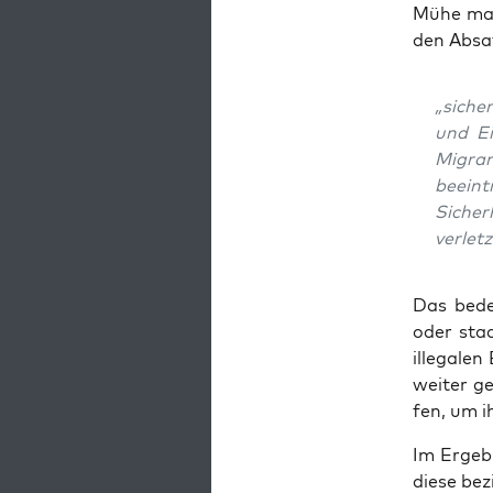
Mühe mac
den Absat
„sicher
und Ein
Migran
beein­t
Sicher
ver­let
Das bedeu
oder staa
ille­ga­le
wei­ter g
fen, um i
Im Ergeb­n
die­se be