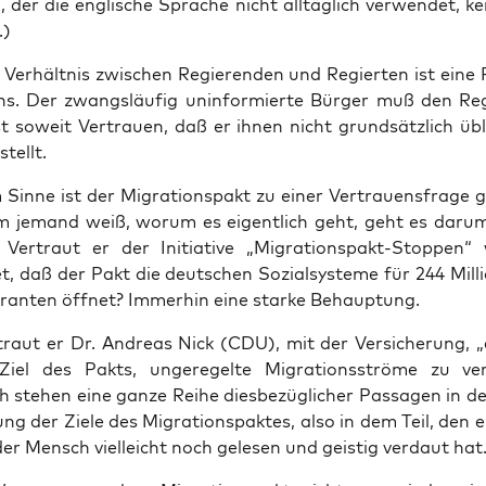
 der die eng­li­sche Spra­che nicht all­täg­lich ver­wen­det, ke
.)
Ver­hält­nis zwi­schen Regie­ren­den und Regier­ten ist eine 
ens. Der zwangs­läu­fig unin­for­mier­te Bür­ger muß den Reg
t soweit Ver­trau­en, daß er ihnen nicht grund­sätz­lich üb
tellt.
 Sin­ne ist der Migra­ti­ons­pakt zu einer Ver­trau­ens­fra­ge
 jemand weiß, wor­um es eigent­lich geht, geht es dar­u
. Ver­traut er der Initia­ti­ve „Migra­ti­ons­pakt-Stop­pen
, daß der Pakt die deut­schen Sozi­al­sys­te­me für 244 Mil­l
gran­ten öff­net? Immer­hin eine star­ke Behauptung.
traut er Dr. Andre­as Nick (CDU), mit der Ver­si­che­rung, „
e Ziel des
Pakts, unge­re­gel­te Migra­ti­ons­strö­me zu ver­
ch ste­hen eine gan­ze Rei­he dies­be­züg­li­cher Pas­sa­gen in
ng der Zie­le des Migra­ti­ons­pak­tes, also in dem Teil, den 
der Mensch viel­leicht noch gele­sen und geis­tig ver­daut hat