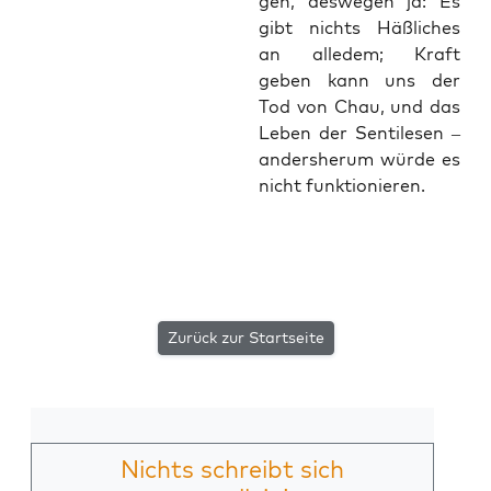
gen, des­we­gen ja: Es
gibt nichts Häß­li­ches
an alle­dem; Kraft
geben kann uns der
Tod von Chau, und das
Leben der Sen­ti­le­sen –
anders­her­um wür­de es
nicht funktionieren.
Zurück zur Startseite
Nichts schreibt sich