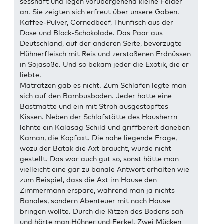
sesshaft und legen vorübergehend kleine Felder
an. Sie zeigten sich erfreut über unsere Gaben.
Kaffee-Pulver, Cornedbeef, Thunfisch aus der
Dose und Block-Schokolade. Das Paar aus
Deutschland, auf der anderen Seite, bevorzugte
Hühnerfleisch mit Reis und zerstoßenen Erdnüssen
in Sojasoße. Und so bekam jeder die Exotik, die er
liebte.
Matratzen gab es nicht. Zum Schlafen legte man
sich auf den Bambusboden. Jeder hatte eine
Bastmatte und ein mit Stroh ausgestopftes
Kissen. Neben der Schlafstätte des Hausherrn
lehnte ein Kalasag Schild und griffbereit daneben
Kaman, die Kopfaxt. Die nahe liegende Frage,
wozu der Batak die Axt braucht, wurde nicht
gestellt. Das war auch gut so, sonst hätte man
vielleicht eine gar zu banale Antwort erhalten wie
zum Beispiel, dass die Axt im Hause den
Zimmermann erspare, während man ja nichts
Banales, sondern Abenteuer mit nach Hause
bringen wollte. Durch die Ritzen des Bodens sah
und hörte man Hühner und Ferkel. Zwei Mücken