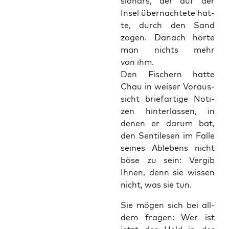
sio­nars, der auf der
Insel über­nach­te­te hat­
te, durch den Sand
zogen. Danach hör­te
man nichts mehr
von ihm.
Den Fischern hat­te
Chau in wei­ser Vor­aus­
sicht brief­ar­ti­ge Noti­
zen hin­ter­las­sen, in
denen er dar­um bat,
den Sen­ti­le­sen im Fal­le
sei­nes Able­bens nicht
böse zu sein: Ver­gib
Ihnen, denn sie wis­sen
nicht, was sie tun.
Sie mögen sich bei all­
dem fra­gen: Wer ist