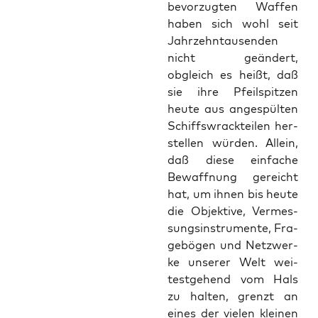
bevor­zug­ten Waf­fen
haben sich wohl seit
Jahr­zehn­tau­sen­den
nicht geän­dert,
obgleich es heißt, daß
sie ihre Pfeil­spit­zen
heu­te aus ange­spül­ten
Schiffs­wrack­tei­len her­
stel­len wür­den. Allein,
daß die­se ein­fa­che
Bewaff­nung gereicht
hat, um ihnen bis heu­te
die Objek­ti­ve, Ver­mes­
sungs­in­stru­men­te, Fra­
ge­bö­gen und Netz­wer­
ke unse­rer Welt wei­
test­ge­hend vom Hals
zu hal­ten, grenzt an
eines der vie­len klei­nen