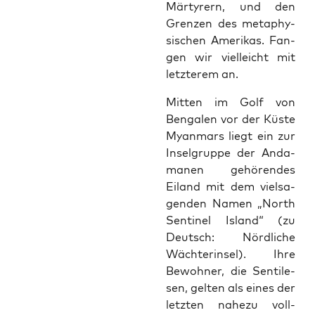
Mär­ty­rern, und den
Gren­zen des meta­phy­
si­schen Ame­ri­kas. Fan­
gen wir viel­leicht mit
letz­te­rem an.
Mit­ten im Golf von
Ben­ga­len vor der Küs­te
Myan­mars liegt ein zur
Insel­grup­pe der Anda­
ma­nen gehö­ren­des
Eiland mit dem viel­sa­
gen­den Namen „North
Sen­ti­nel Island“ (zu
Deutsch: Nörd­li­che
Wäch­ter­in­sel). Ihre
Bewoh­ner, die Sen­ti­le­
sen, gel­ten als eines der
letz­ten nahe­zu voll­