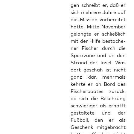
gen schreibt er, daß er
sich meh­re­re Jah­re auf
die Mis­si­on vor­be­rei­tet
hat­te, Mit­te Novem­ber
gelang­te er schließ­lich
mit der Hil­fe besto­che­
ner Fischer durch die
Sperr­zo­ne und an den
Strand der Insel. Was
dort geschah ist nicht
ganz klar, mehr­mals
kehr­te er an Bord des
Fischer­boo­tes zurück,
da sich die Bekeh­rung
schwie­ri­ger als erhofft
gestal­te­te und der
Fuß­ball, den er als
Geschenk mit­ge­bracht