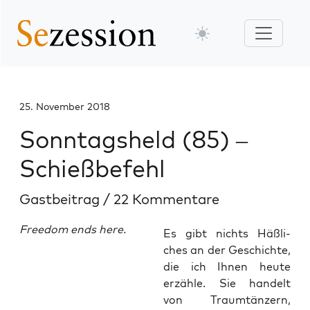
25. November 2018
Sonntagsheld (85) –
Schießbefehl
Gastbeitrag
/
22 Kommentare
Freedom ends here.
Es gibt nichts Häß­li­
ches an der Geschich­te,
die ich Ihnen heu­te
erzäh­le. Sie han­delt
von Traum­tän­zern,