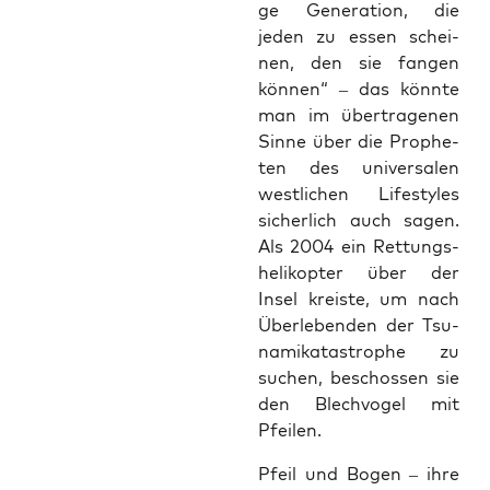
ge Gene­ra­ti­on, die
jeden zu essen schei­
nen, den sie fan­gen
kön­nen“ – das könn­te
man im über­tra­ge­nen
Sin­ne über die Pro­phe­
ten des uni­ver­sa­len
west­li­chen Life­styl­es
sicher­lich auch sagen.
Als 2004 ein Ret­tungs­
he­li­ko­pter über der
Insel kreis­te, um nach
Über­le­ben­den der Tsu­
na­mi­ka­ta­stro­phe zu
suchen, beschos­sen sie
den Blech­vo­gel mit
Pfeilen.
Pfeil und Bogen – ihre