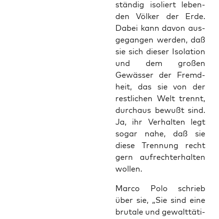
stän­dig iso­liert leben­
den Völ­ker der Erde.
Dabei kann davon aus­
ge­gan­gen wer­den, daß
sie sich die­ser Iso­la­ti­on
und dem gro­ßen
Gewäs­ser der Fremd­
heit, das sie von der
rest­li­chen Welt trennt,
durch­aus bewußt sind.
Ja, ihr Ver­hal­ten legt
sogar nahe, daß sie
die­se Tren­nung recht
gern auf­recht­erhal­ten
wollen.
Mar­co Polo schrieb
über sie, „Sie sind eine
bru­ta­le und gewalt­tä­ti­