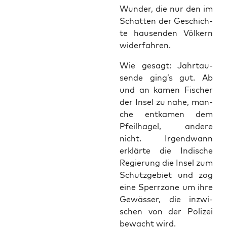
Wun­der, die nur den im
Schat­ten der Geschich­
te hau­sen­den Völ­kern
widerfahren.
Wie gesagt: Jahr­tau­
sen­de ging’s gut. Ab
und an kamen Fischer
der Insel zu nahe, man­
che ent­ka­men dem
Pfeil­ha­gel, ande­re
nicht. Irgend­wann
erklär­te die Indi­sche
Regie­rung die Insel zum
Schutz­ge­biet und zog
eine Sperr­zo­ne um ihre
Gewäs­ser, die inzwi­
schen von der Poli­zei
bewacht wird.