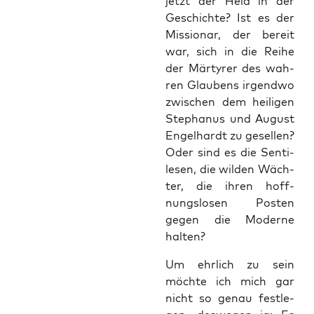
jetzt der Held in der
Geschich­te? Ist es der
Mis­sio­nar, der bereit
war, sich in die Rei­he
der Mär­ty­rer des wah­
ren Glau­bens irgend­wo
zwi­schen dem hei­li­gen
Ste­pha­nus und August
Engel­hardt zu gesel­len?
Oder sind es die Sen­ti­
le­sen, die wil­den Wäch­
ter, die ihren hoff­
nungs­lo­sen Pos­ten
gegen die Moder­ne
halten?
Um ehr­lich zu sein
möch­te ich mich gar
nicht so genau fest­le­