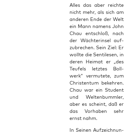
Alles das aber reich­te
nicht mehr, als sich am
ande­ren Ende der Welt
ein Mann namens John
Chau ent­schloß, nach
der Wäch­ter­in­sel auf­
zu­bre­chen. Sein Ziel: Er
woll­te die Sen­ti­le­sen, in
deren Hei­mat er „des
Teu­fels letz­tes Boll­
werk“ ver­mu­te­te, zum
Chris­ten­tum bekeh­ren.
Chau war ein Stu­dent
und Wel­ten­bumm­ler,
aber es scheint, daß er
das Vor­ha­ben sehr
ernst nahm.
In Sei­nen Auf­zeich­nun­