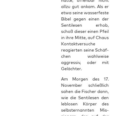
hat­te, offen­bar nicht
all­zu gut ankam. Als er
etwa sei­ne was­ser­fes­te
Bibel gegen einen der
Sen­ti­le­sen erhob,
schoß die­ser einen Pfeil
in ihre Mit­te, auf Chaus
Kon­takt­ver­su­che
reagier­ten sei­ne Schäf­
chen wahl­wei­se
aggres­siv, oder mit
Gelächter.
Am Mor­gen des 17.
Novem­ber schließ­lich
sahen die Fischer dann,
wie die Sen­ti­le­sen den
leb­lo­sen Kör­per des
selbst­er­nann­ten Mis­