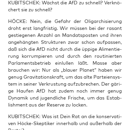
KUBITSCHEK: Wächst die AfD zu schnell? Ver­knö­
chert sie zu schnell?
HÖCKE: Nein, die Gefahr der Olig­ar­chi­sie­rung
droht erst lang­fris­tig. Wir müs­sen bei der rasant
gestie­ge­nen Anzahl an Man­dats­pos­ten und ihren
ange­häng­ten Struk­tu­ren zwar schon auf­pas­sen,
daß sich die AfD nicht durch die üppi­ge Ali­men­tie­
rung kor­rum­pie­ren und durch den rou­ti­nier­ten
Par­la­ments­be­trieb ein­lul­len läßt. Mas­se aber
brau­chen wir: Nur als „blau­er Pla­net“ haben wir
genug Gra­vi­ta­ti­ons­kraft, um das alte Par­tei­en­sys­
tem in sei­ner Ver­krus­tung auf­zu­bre­chen. Der gäri­
ge Hau­fen AfD hat zudem noch immer genug
Dyna­mik und jugend­li­che Fri­sche, um das Estab­
lish­ment aus der Reser­ve zu locken.
KUBITSCHEK: Was ist Dein Rat an die kon­ser­va­ti­
ven Höcke-Skep­ti­ker inner­halb und außer­halb der