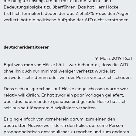
die billigste Lösung, um die Partei in die Macht- und
Bedeutungslosigkeit zu überführen. Das hat Herr Höcke
trefflich formuliert. Jeder, der das Ziel 50% + aus den Augen
verliert, hat die politische Aufgabe der AfD nicht verstanden.
deutscheridentitaerer
9. März 2019 16:31
Egal was man von Höcke hält - wer behauptet, dass die AfD
ohne ihn auch nur minimal weniger verhetzt würde, ist
entweder sehr dumm oder will der Partei vorsätzlich schaden.
Dass sich ausgerechnet auf Höcke eingeschossen wurde war
relativ willkürlich. Er hat zwar ein paar Vorlagen geliefert,
aber das haben andere genauso und gerade Höcke hat sich
seit nun seit längerem diszipliniert verhalten.
Es ging einfach von vorneherein darum, zum einen den
abstrakten Nazivorwurf durch den Fokus auf seine Person
propagandistisch anschaulicher zu machen und zum anderen