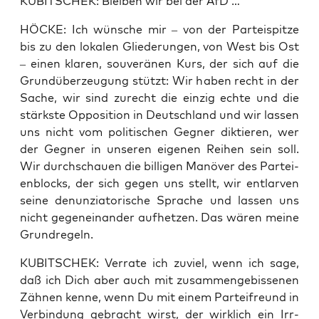
KUBITSCHEK: Blei­ben wir bei der AfD …
HÖCKE: Ich wün­sche mir – von der Par­tei­spit­ze
bis zu den loka­len Glie­de­run­gen, von West bis Ost
– einen kla­ren, sou­ve­rä­nen Kurs, der sich auf die
Grund­über­zeu­gung stützt: Wir haben recht in der
Sache, wir sind zurecht die ein­zig ech­te und die
stärks­te Oppo­si­ti­on in Deutsch­land und wir las­sen
uns nicht vom poli­ti­schen Geg­ner dik­tie­ren, wer
der Geg­ner in unse­ren eige­nen Rei­hen sein soll.
Wir durch­schau­en die bil­li­gen Manö­ver des Par­tei­
en­blocks, der sich gegen uns stellt, wir ent­lar­ven
sei­ne denun­zia­to­ri­sche Spra­che und las­sen uns
nicht gegen­ein­an­der auf­het­zen. Das wären mei­ne
Grundregeln.
KUBITSCHEK: Ver­ra­te ich zuviel, wenn ich sage,
daß ich Dich aber auch mit zusam­men­ge­bis­se­nen
Zäh­nen ken­ne, wenn Du mit einem Par­tei­freund in
Ver­bin­dung gebracht wirst, der wirk­lich ein Irr­