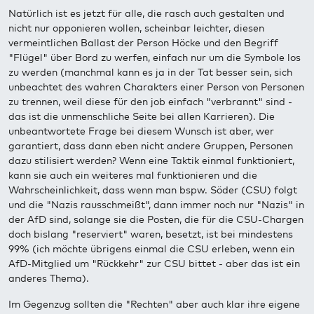
Natürlich ist es jetzt für alle, die rasch auch gestalten und
nicht nur opponieren wollen, scheinbar leichter, diesen
vermeintlichen Ballast der Person Höcke und den Begriff
"Flügel" über Bord zu werfen, einfach nur um die Symbole los
zu werden (manchmal kann es ja in der Tat besser sein, sich
unbeachtet des wahren Charakters einer Person von Personen
zu trennen, weil diese für den job einfach "verbrannt" sind -
das ist die unmenschliche Seite bei allen Karrieren). Die
unbeantwortete Frage bei diesem Wunsch ist aber, wer
garantiert, dass dann eben nicht andere Gruppen, Personen
dazu stilisiert werden? Wenn eine Taktik einmal funktioniert,
kann sie auch ein weiteres mal funktionieren und die
Wahrscheinlichkeit, dass wenn man bspw. Söder (CSU) folgt
und die "Nazis rausschmeißt", dann immer noch nur "Nazis" in
der AfD sind, solange sie die Posten, die für die CSU-Chargen
doch bislang "reserviert" waren, besetzt, ist bei mindestens
99% (ich möchte übrigens einmal die CSU erleben, wenn ein
AfD-Mitglied um "Rückkehr" zur CSU bittet - aber das ist ein
anderes Thema).
Im Gegenzug sollten die "Rechten" aber auch klar ihre eigene