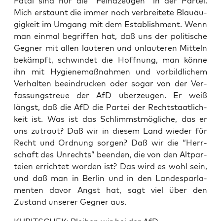
Fatal sind nur die “Feind­zeu­gen” in der Par­tei.
Mich erstaunt die immer noch ver­brei­te­te Blau­äu­
gig­keit im Umgang mit dem Estab­lish­ment. Wenn
man ein­mal begrif­fen hat, daß uns der poli­ti­sche
Geg­ner mit allen lau­te­ren und unlau­te­ren Mit­teln
bekämpft, schwin­det die Hoff­nung, man kön­ne
ihn mit Hygie­ne­maß­nah­men und vor­bild­li­chem
Ver­hal­ten beein­dru­cken oder sogar von der Ver­
fas­sungs­treue der AfD über­zeu­gen. Er weiß
längst, daß die AfD die Par­tei der Recht­staat­lich­
keit ist. Was ist das Schlimmst­mög­li­che, das er
uns zutraut? Daß wir in die­sem Land wie­der für
Recht und Ord­nung sor­gen? Daß wir die “Herr­
schaft des Unrechts” been­den, die von den Alt­par­
tei­en errich­tet wor­den ist? Das wird es wohl sein,
und daß man in Ber­lin und in den Lan­des­par­la­
men­ten davor Angst hat, sagt viel über den
Zustand unse­rer Geg­ner aus.