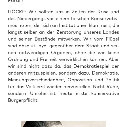
Partei?
HÖCKE: Wir soll­ten uns in Zei­ten der Kri­se und
des Nie­der­gangs vor einem fal­schen Kon­ser­va­tis­
mus hüten, der sich an Insti­tu­tio­nen klam­mert, die
längst sel­ber an der Zer­stö­rung unse­res Lan­des
und sei­ner Bestän­de mit­wir­ken. Wir vom Flü­gel
sind abso­lut loy­al gegen­über dem Staat und sei­
nen not­wen­di­gen Orga­nen, ohne die wir kei­ne
Ord­nung und Frei­heit ver­wirk­li­chen kön­nen. Aber
wir sind nicht dazu da, das Demo­kra­tie­spiel der
ande­ren mit­zu­spie­len, son­dern dazu, Demo­kra­tie,
Mei­nungs­ver­schie­den­heit, Oppo­si­ti­on und Poli­tik
für das Volk erst wie­der her­zu­stel­len. Nicht Ruhe,
son­dern Unru­he ist heu­te ers­te kon­ser­va­ti­ve
Bürgerpflicht.