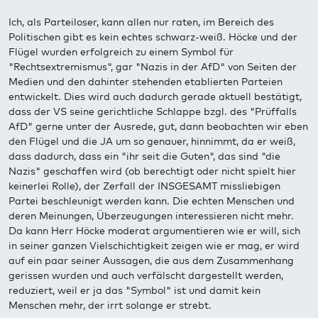
Ich, als Parteiloser, kann allen nur raten, im Bereich des
Politischen gibt es kein echtes schwarz-weiß. Höcke und der
Flügel wurden erfolgreich zu einem Symbol für
"Rechtsextremismus", gar "Nazis in der AfD" von Seiten der
Medien und den dahinter stehenden etablierten Parteien
entwickelt. Dies wird auch dadurch gerade aktuell bestätigt,
dass der VS seine gerichtliche Schlappe bzgl. des "Prüffalls
AfD" gerne unter der Ausrede, gut, dann beobachten wir eben
den Flügel und die JA um so genauer, hinnimmt, da er weiß,
dass dadurch, dass ein "ihr seit die Guten", das sind "die
Nazis" geschaffen wird (ob berechtigt oder nicht spielt hier
keinerlei Rolle), der Zerfall der INSGESAMT missliebigen
Partei beschleunigt werden kann. Die echten Menschen und
deren Meinungen, Überzeugungen interessieren nicht mehr.
Da kann Herr Höcke moderat argumentieren wie er will, sich
in seiner ganzen Vielschichtigkeit zeigen wie er mag, er wird
auf ein paar seiner Aussagen, die aus dem Zusammenhang
gerissen wurden und auch verfälscht dargestellt werden,
reduziert, weil er ja das "Symbol" ist und damit kein
Menschen mehr, der irrt solange er strebt.