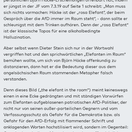
persönlichen Björn Höcke-Erscheinungen offenbart hat, indem
er jüngst in der JF vom 7.3.19 auf Seite 1 schreibt: „Man muss
sich nichts vormachen: Höcke ist der „rosa Elefant“, der beim
Gespräch über die AfD immer im Raum steht“, - dann sollte er
schleunigst mit dem Trinken aufhören. Denn der „rosa Elefant“
ist der klassische Topos für eine alkoholbedingte
Halluzination.
Aber selbst wenn Dieter Stein sich nur in der Wortwahl
vergriffen hat und den sprichwörtlichen „Elefanten im Raum“
bemühen wollte, um sich von Björn Höcke offenkundig zu
distanzieren, dann hat er die Bedeutung dieser aus dem
angelsächsischen Raum stammenden Metapher falsch
verstanden.
Denn dieses Bild („the elefant in the room“) meint keineswegs
einen in eine Ecke gedrängten und mit ständigen Vorwürfen
zum Elefanten aufgeblasenen patriotischen AfD-Politiker, der
nicht nur von seinen außer-parteilichen Gegnern und vom
Verfassungsschutz als Gefahr für die Demokratie bzw. als
Gefahr für den AfD-Erfolg mit flammender Schrift und
anklagenden Worten hochstilisiert wird, sondern im Gegenteil: