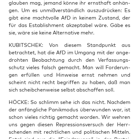
glau­ben mag, jemand kön­ne ihr ernst­haft anhän­
gen. Um es unmiß­ver­ständ­lich aus­zu­drü­cken: Es
gibt eine macht­vol­le AfD in kei­nem Zustand, der
für das Estab­lish­ment akzep­ta­bel wäre. Gäbe es
sie, wäre sie kei­ne Alter­na­ti­ve mehr.
KUBITSCHEK: Von die­sem Stand­punkt aus
betrach­tet, hat die AfD im Umgang mit der ange­
droh­ten Beob­ach­tung durch den Ver­fas­sungs­
schutz vie­les falsch gemacht. Man will For­de­run­
gen erfül­len und Hin­wei­se ernst neh­men und
scheint nicht recht begrif­fen zu haben, daß man
sich scheib­chen­wei­se selbst abschaf­fen soll.
HÖCKE: So schlimm sehe ich das nicht. Nach­dem
der anfäng­li­che Panik­mo­dus über­wun­den war, ist
schon vie­les rich­tig gemacht wor­den. Wir weh­ren
uns gegen die­sen Repres­si­ons­ver­such der Herr­
schen­den mit recht­li­chen und poli­ti­schen Mit­teln.