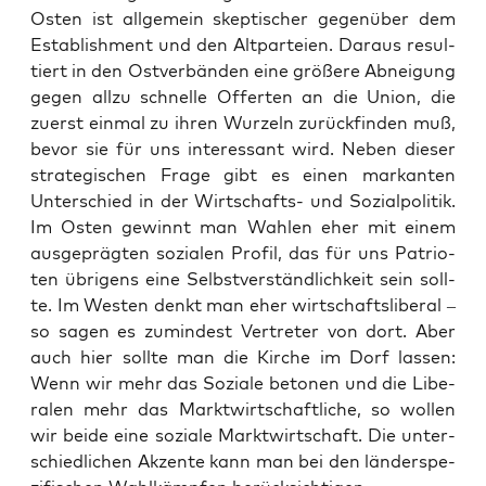
Osten ist all­ge­mein skep­ti­scher gegen­über dem
Estab­lish­ment und den Alt­par­tei­en. Dar­aus resul­
tiert in den Ost­ver­bän­den eine grö­ße­re Abnei­gung
gegen all­zu schnel­le Offer­ten an die Uni­on, die
zuerst ein­mal zu ihren Wur­zeln zurück­fin­den muß,
bevor sie für uns inter­es­sant wird. Neben die­ser
stra­te­gi­schen Fra­ge gibt es einen mar­kan­ten
Unter­schied in der Wirt­schafts- und Sozi­al­po­li­tik.
Im Osten gewinnt man Wah­len eher mit einem
aus­ge­präg­ten sozia­len Pro­fil, das für uns Patrio­
ten übri­gens eine Selbst­ver­ständ­lich­keit sein soll­
te. Im Wes­ten denkt man eher wirt­schafts­li­be­ral –
so sagen es zumin­dest Ver­tre­ter von dort. Aber
auch hier soll­te man die Kir­che im Dorf las­sen:
Wenn wir mehr das Sozia­le beto­nen und die Libe­
ra­len mehr das Markt­wirt­schaft­li­che, so wol­len
wir bei­de eine sozia­le Markt­wirt­schaft. Die unter­
schied­li­chen Akzen­te kann man bei den län­der­spe­