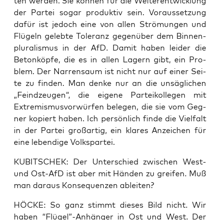
ten wer­den. Sie kön­nen für die Wei­ter­ent­wick­lung
der Par­tei sogar pro­duk­tiv sein. Vor­aus­set­zung
dafür ist jedoch eine von allen Strö­mun­gen und
Flü­geln geleb­te Tole­ranz gegen­über dem Bin­nen­
plu­ra­lis­mus in der AfD. Damit haben lei­der die
Beton­köp­fe, die es in allen Lagern gibt, ein Pro­
blem. Der Nar­ren­saum ist nicht nur auf einer Sei­
te zu fin­den. Man den­ke nur an die unsäg­li­chen
„Feind­zeu­gen“, die eige­ne Par­tei­kol­le­gen mit
Extre­mis­mus­vor­wür­fen bele­gen, die sie vom Geg­
ner kopiert haben. Ich per­sön­lich fin­de die Viel­falt
in der Par­tei groß­ar­tig, ein kla­res Anzei­chen für
eine leben­di­ge Volkspartei.
KUBITSCHEK: Der Unter­schied zwi­schen West-
und Ost-AfD ist aber mit Hän­den zu grei­fen. Muß
man dar­aus Kon­se­quen­zen ableiten?
HÖCKE: So ganz stimmt die­ses Bild nicht. Wir
haben “Flügel”-Anhänger in Ost und West. Der