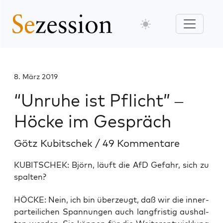
8. März 2019
“Unruhe ist Pflicht” –
Höcke im Gespräch
Götz Kubitschek
/
49 Kommentare
KUBITSCHEK: Björn, läuft die AfD Gefahr, sich zu
spalten?
HÖCKE: Nein, ich bin über­zeugt, daß wir die inner­
par­tei­li­chen Span­nun­gen auch lang­fris­tig aus­hal­