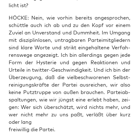
licht ist?
HÖCKE: Nein, wie vor­hin bereits ange­spro­chen,
schütt­le auch ich ab und zu den Kopf vor einem
Zuviel an Unver­stand und Dumm­heit. Im Umgang
mit dis­zi­plin­lo­sen, untrag­ba­ren Par­tei­mit­glie­dern
sind kla­re Wor­te und strikt ein­ge­hal­te­ne Ver­fah­
rens­we­ge ange­zeigt. Ich bin aller­dings gegen jede
Form der Hys­te­rie und gegen Reak­tio­nen und
Urtei­le in twit­ter-Geschwin­dig­keit. Und ich bin der
Über­zeu­gung, daß die viel­be­schwo­re­nen Selbst­
rei­ni­gungs­kräf­te der Par­tei aus­rei­chen, wir also
kei­ne Putz­trup­pe von außen brau­chen. Par­tei­ab­
spal­tun­gen, wie wir jüngst eine erlebt haben, zei­
gen: Wer sich über­schätzt, wird nichts mehr, und
wer nicht mehr zu uns paßt, ver­läßt über kurz
oder lang
frei­wil­lig die Partei.