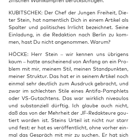
zi­fi­schen Wahl­kämp­fen berücksichtigen.
KUBITSCHEK: Der Chef der Jun­gen Frei­heit, Die­
ter Stein, hat nament­lich Dich in einem Arti­kel als
Spal­ter und poli­ti­sches Irr­licht bezeich­net. Sei­ne
Ein­la­dung, in die Redak­ti­on nach Ber­lin zu kom­
men, hast Du nicht ange­nom­men. Warum?
HÖCKE: Herr Stein – wir ken­nen uns übri­gens
kaum – hat­te anschei­nend von Anfang an ein Pro­
blem mit mir, mei­nem Stil, mei­nen Stand­punk­ten,
mei­ner Struk­tur. Das hat er in sei­nem Arti­kel noch
ein­mal sehr deut­lich zum Aus­druck gebracht, und
zwar im schlech­ten Sti­le eines Anti­fa-Pam­phlets
oder VS-Gut­ach­tens. Das war wirk­lich niveau­los
und sub­stan­zi­ell dürf­tig. Ich glau­be auch nicht,
daß das von der Mehr­heit der JF-Redak­teu­re gou­
tiert wor­den ist. Steins Urteil ist nicht nur starr
und fest: er hat es ver­öf­fent­licht, ohne vor­her ein­
mal das Gespräch mit mir zu suchen. Er hat sich