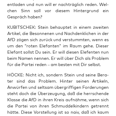
ent­la­den und nun will er nach­träg­lich reden. Wel­
chen Sinn soll vor die­sem Hin­ter­grund ein
Gespräch haben?
KUBITSCHEK: Stein behaup­tet in einem zwei­ten
Arti­kel, die Beson­ne­nen und Nach­denk­li­chen in der
AfD zögen sich zurück und ver­stumm­ten, wenn es
um den “roten Ele­fan­ten” im Raum gehe. Die­ser
Ele­fant sollst Du sein. Er will die­sen Elef­en­ten nun
beim Namen nen­nen. Er will über Dich als Pro­blem
für die Par­tei reden – am bes­ten mit Dir selbst.
HÖCKE: Nicht ich, son­dern Stein und sei­ne Bera­
ter sind das Pro­blem. Hin­ter sei­nen Arti­keln,
Anwür­fen und selt­sam über­grif­fi­gen For­de­run­gen
steht doch die Über­zeu­gung, daß die herr­schen­de
Klas­se die AfD in ihren Kreis auf­näh­me, wenn sich
die Par­tei von ihren Schmud­del­kin­dern getrennt
hät­te. Die­se Vor­stel­lung ist so naiv, daß ich kaum