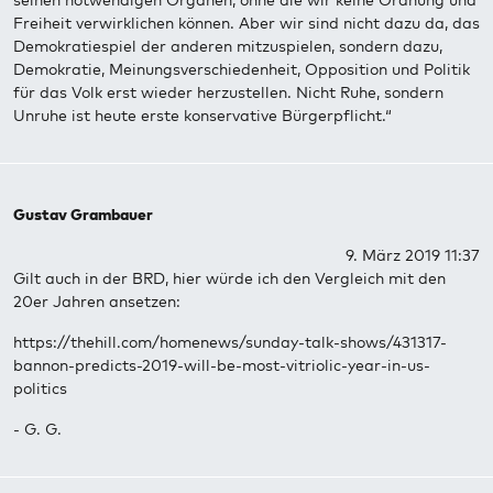
seinen notwendigen Organen, ohne die wir keine Ordnung und
Freiheit verwirklichen können. Aber wir sind nicht dazu da, das
Demokratiespiel der anderen mitzuspielen, sondern dazu,
Demokratie, Meinungsverschiedenheit, Opposition und Politik
für das Volk erst wieder herzustellen. Nicht Ruhe, sondern
Unruhe ist heute erste konservative Bürgerpflicht.“
Gustav Grambauer
9. März 2019 11:37
Gilt auch in der BRD, hier würde ich den Vergleich mit den
20er Jahren ansetzen:
https://thehill.com/homenews/sunday-talk-shows/431317-
bannon-predicts-2019-will-be-most-vitriolic-year-in-us-
politics
- G. G.