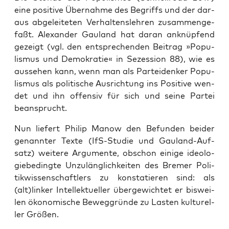
eine posi­ti­ve Über­nah­me des Begriffs und der dar­
aus abge­lei­te­ten Ver­hal­tens­leh­ren zusam­men­ge­
faßt. Alex­an­der Gau­land hat dar­an anknüp­fend
gezeigt (vgl. den ent­spre­chen­den Bei­trag »Popu­
lis­mus und Demo­kra­tie« in Sezes­si­on 88), wie es
aus­se­hen kann, wenn man als Par­tei­den­ker Popu­
lis­mus als poli­ti­sche Aus­rich­tung ins Posi­ti­ve wen­
det und ihn offen­siv für sich und sei­ne Par­tei
beansprucht.
Nun lie­fert Phil­ip Manow den Befun­den bei­der
genann­ter Tex­te (IfS-Stu­die und Gau­land-Auf­
satz) wei­te­re Argu­men­te, obschon eini­ge ideo­lo­
gie­be­ding­te Unzu­läng­lich­kei­ten des Bre­mer Poli­
tik­wis­sen­schaft­lers zu kon­sta­tie­ren sind: als
(alt)linker Intel­lek­tu­el­ler über­ge­wich­tet er bis­wei­
len öko­no­mi­sche Beweg­grün­de zu Las­ten kul­tu­rel­
ler Größen.