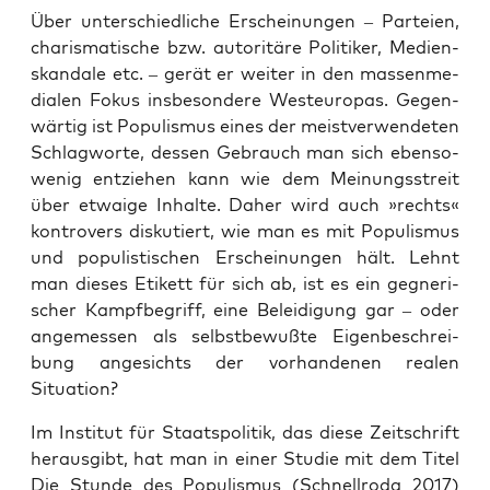
Über unter­schied­li­che Erschei­nun­gen – Par­tei­en,
cha­ris­ma­ti­sche bzw. auto­ri­tä­re Poli­ti­ker, Medi­en­
skan­da­le etc. – gerät er wei­ter in den mas­sen­me­
dia­len Fokus ins­be­son­de­re West­eu­ro­pas. Gegen­
wär­tig ist Popu­lis­mus eines der meist­ver­wen­de­ten
Schlag­wor­te, des­sen Gebrauch man sich eben­so­
we­nig ent­zie­hen kann wie dem Mei­nungs­streit
über etwa­ige Inhal­te. Daher wird auch »rechts«
kon­tro­vers dis­ku­tiert, wie man es mit Popu­lis­mus
und popu­lis­ti­schen Erschei­nun­gen hält. Lehnt
man die­ses Eti­kett für sich ab, ist es ein geg­ne­ri­
scher Kampf­be­griff, eine Belei­di­gung gar – oder
ange­mes­sen als selbst­be­wuß­te Eigen­be­schrei­
bung ange­sichts der vor­han­de­nen rea­len
Situation?
Im Insti­tut für Staats­po­li­tik, das die­se Zeit­schrift
her­aus­gibt, hat man in einer Stu­die mit dem Titel
Die Stun­de des Popu­lis­mus (Schnell­ro­da 2017)