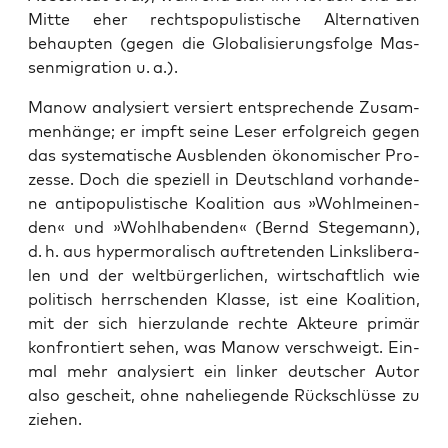
Mit­te eher rechts­po­pu­lis­ti­sche Alter­na­ti­ven
behaup­ten (gegen die Glo­ba­li­sie­rungs­fol­ge Mas­
sen­mi­gra­ti­on u. a.).
Manow ana­ly­siert ver­siert ent­spre­chen­de Zusam­
men­hän­ge; er impft sei­ne Leser erfolg­reich gegen
das sys­te­ma­ti­sche Aus­blen­den öko­no­mi­scher Pro­
zes­se. Doch die spe­zi­ell in Deutsch­land vor­han­de­
ne anti­po­pu­lis­ti­sche Koali­ti­on aus »Wohl­mei­nen­
den« und »Wohl­ha­ben­den« (Bernd Ste­ge­mann),
d. h. aus hyper­mo­ra­lisch auf­tre­ten­den Links­li­be­ra­
len und der welt­bür­ger­li­chen, wirt­schaft­lich wie
poli­tisch herr­schen­den Klas­se, ist eine Koali­ti­on,
mit der sich hier­zu­lan­de rech­te Akteu­re pri­mär
kon­fron­tiert sehen, was Manow ver­schweigt. Ein­
mal mehr ana­ly­siert ein lin­ker deut­scher Autor
also gescheit, ohne nahe­lie­gen­de Rück­schlüs­se zu
ziehen.