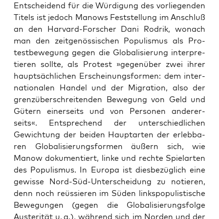
Ent­schei­dend für die Wür­di­gung des vor­lie­gen­den
Titels ist jedoch Manows Fest­stel­lung im Anschluß
an den Har­vard-For­scher Dani Rodrik, wonach
man den zeit­ge­nös­si­schen Popu­lis­mus als Pro­
test­be­we­gung gegen die Glo­ba­li­sie­rung inter­pre­
tie­ren soll­te, als Pro­test »gegen­über zwei ihrer
haupt­säch­li­chen Erschei­nungs­for­men: dem inter­
na­tio­na­len Han­del und der Migra­ti­on, also der
grenz­über­schrei­ten­den Bewe­gung von Geld und
Gütern einer­seits und von Per­so­nen ande­rer­
seits«. Ent­spre­chend der unter­schied­li­chen
Gewich­tung der bei­den Haupt­ar­ten der erleb­ba­
ren Glo­ba­li­sie­rungs­for­men äußern sich, wie
Manow doku­men­tiert, lin­ke und rech­te Spiel­ar­ten
des Popu­lis­mus. In Euro­pa ist dies­be­züg­lich eine
gewis­se Nord-Süd-Unter­schei­dung zu notie­ren,
denn noch reüs­sie­ren im Süden links­po­pu­lis­ti­sche
Bewe­gun­gen (gegen die Glo­ba­li­sie­rungs­fol­ge
Austeri­tät u. a.), wäh­rend sich im Nor­den und der