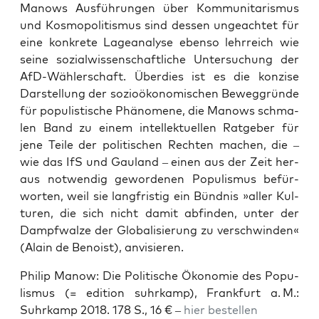
Manows Aus­füh­run­gen über Kom­mu­ni­ta­ris­mus
und Kos­mo­po­li­tis­mus sind des­sen unge­ach­tet für
eine kon­kre­te Lage­ana­ly­se eben­so lehr­reich wie
sei­ne sozi­al­wis­sen­schaft­li­che Unter­su­chung der
AfD-Wäh­ler­schaft. Über­dies ist es die kon­zi­se
Dar­stel­lung der sozio­öko­no­mi­schen Beweg­grün­de
für popu­lis­ti­sche Phä­no­me­ne, die Manows schma­
len Band zu einem intel­lek­tu­el­len Rat­ge­ber für
jene Tei­le der poli­ti­schen Rech­ten machen, die –
wie das IfS und Gau­land – einen aus der Zeit her­
aus not­wen­dig gewor­de­nen Popu­lis­mus befür­
wor­ten, weil sie lang­fris­tig ein Bünd­nis »aller Kul­
tu­ren, die sich nicht damit abfin­den, unter der
Dampf­wal­ze der Glo­ba­li­sie­rung zu ver­schwin­den«
(Alain de Benoist), anvisieren.
Phil­ip Manow: Die Poli­ti­sche Öko­no­mie des Popu­
lis­mus (= edi­ti­on suhr­kamp), Frank­furt a. M.:
Suhr­kamp 2018. 178 S., 16 € –
hier bestel­len