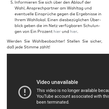
Infor­mie­ren Sie sich über den Ablauf der
Wahl, Ansprech­part­ner am Wahl­tag und
even­tu­el­le Ein­sprü­che gegen die Ergeb­nis­se in
Ihrem Wahl­lo­kal. Einen dies­be­züg­li­chen Über­
blick geben die im Netz ver­füg­ba­ren Schu­lun­
gen von Ein Pro­zent
hier
und
hier
.
Wer­den Sie Wahl­be­ob­ach­ter! Stel­len Sie sicher,
daß jede Stim­me zählt!