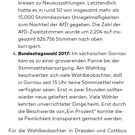
krei­sen zu Neu­aus­zäh­lun­gen. Letzt­end­lich
hat­te es in rund 50 von ins­ge­samt mehr als
15.000 Stimm­be­zir­ken Unre­gel­mä­ßig­kei­ten
zum Nach­teil der AfD gege­ben. Die Zahl der
AfD-Zweit­stim­men wur­de um 2.204 auf ins­
ge­samt 626.756 Stim­men nach oben
korrigiert.
Bun­des­tags­wahl 2017:
Im säch­si­schen Gorn­au
kam es zu einer gra­vie­ren­den Pan­ne bei der
Stimm­zet­tel­ver­sor­gung. Am Wahl­tag
beschwer­ten sich vie­le Wahl­be­ob­ach­ter, daß
in Gorn­au seit 15 Uhr kei­ne Stimm­zet­tel mehr
ver­füg­bar sei­en. Erst in zwei Stun­den soll­ten
wie­der neue gelie­fert wer­den. Vie­le Wäh­ler
kehr­ten unver­rich­te­ter Din­ge heim. Erst durch
die Beschwer­de von„Ein Pro­zent“ konn­te die­
se Pein­lich­keit trans­pa­rent gemacht werden.
Für die Wahl­be­ob­ach­ter in Dres­den und Cott­bus