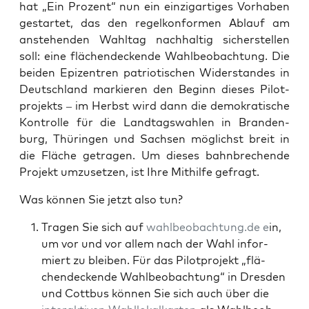
hat „Ein Pro­zent“ nun ein ein­zig­ar­ti­ges Vor­ha­ben
gestar­tet, das den regel­kon­for­men Ablauf am
anste­hen­den Wahl­tag nach­hal­tig sicher­stel­len
soll: eine flä­chen­de­cken­de Wahl­be­ob­ach­tung. Die
bei­den Epi­zen­tren patrio­ti­schen Wider­stan­des in
Deutsch­land mar­kie­ren den Beginn die­ses Pilot­
pro­jekts – im Herbst wird dann die demo­kra­ti­sche
Kon­trol­le für die Land­tags­wah­len in Bran­den­
burg, Thü­rin­gen und Sach­sen mög­lichst breit in
die Flä­che getra­gen. Um die­ses bahn­bre­chen­de
Pro­jekt umzu­set­zen, ist Ihre Mit­hil­fe gefragt.
Was kön­nen Sie jetzt also tun?
Tra­gen Sie sich auf
wahlbeobachtung.de e
in,
um vor und vor allem nach der Wahl infor­
miert zu blei­ben. Für das Pilot­pro­jekt „flä­
chen­de­cken­de Wahl­be­ob­ach­tung“ in Dres­den
und Cott­bus kön­nen Sie sich auch über die