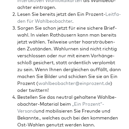
inter­ak­ti­ven Wahl­lo­kal­kar­ten
als Wahl­be­ob­
ach­ter eintragen.
Lesen Sie bereits jetzt den Ein Pro­zent-
Leit­fa­
den für Wahl­be­ob­ach­ter
.
Sor­gen Sie schon jetzt für eine siche­re Brief­
wahl. In vie­len Rat­häu­sern kann man bereits
jetzt wäh­len. Teil­wei­se unter haar­sträu­ben­
den Zustän­den. Wahl­ur­nen sind nicht rich­tig
ver­schlos­sen oder nur mit einem Vor­hän­ge­
schloß gesi­chert, statt ordent­lich ver­plombt
zu sein. Wenn Ihnen der­glei­chen auf­fällt, dann
machen Sie Bil­der und schi­cken Sie sie an Ein
Pro­zent (
wahlbeobachter@einprozent.de
)
oder twittern!
Bestel­len Sie das neu­tral gehal­te­ne Wahl­be­
ob­ach­ter-Mate­ri­al beim
„Ein Prozent“-
Versand
und mobi­li­sie­ren Sie Freun­de und
Bekann­te., wel­ches auch bei den kom­men­den
Ost-Wah­len genutzt wer­den kann.