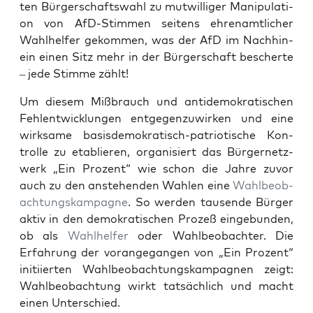
ten Bür­ger­schafts­wahl zu mut­wil­li­ger Mani­pu­la­ti­
on von AfD-Stim­men sei­tens ehren­amt­li­cher
Wahl­hel­fer gekom­men, was der AfD im Nach­hin­
ein einen Sitz mehr in der Bür­ger­schaft bescher­te
– jede Stim­me zählt!
Um die­sem Miß­brauch und anti­de­mo­kra­ti­schen
Fehl­ent­wick­lun­gen ent­ge­gen­zu­wir­ken und eine
wirk­sa­me basis­de­mo­kra­tisch-patrio­ti­sche Kon­
trol­le zu eta­blie­ren, orga­ni­siert das Bür­ger­netz­
werk „Ein Pro­zent“ wie schon die Jah­re zuvor
auch zu den anste­hen­den Wah­len eine
Wahl­be­ob­
ach­tungs­kam­pa­gne
. So wer­den tau­sen­de Bür­ger
aktiv in den demo­kra­ti­schen Pro­zeß ein­ge­bun­den,
ob als
Wahl­hel­fer
oder Wahl­be­ob­ach­ter. Die
Erfah­rung der vor­an­ge­gan­gen von „Ein Pro­zent“
initi­ier­ten Wahl­be­ob­ach­tungs­kam­pa­gnen zeigt:
Wahl­be­ob­ach­tung wirkt tat­säch­lich und macht
einen Unterschied.