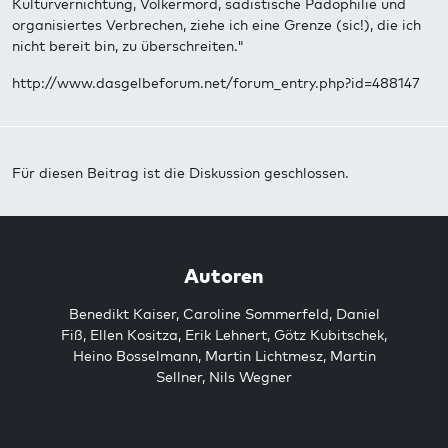
Kulturvernichtung, Völkermord, sadistische Pädophilie und
organisiertes Verbrechen, ziehe ich eine Grenze (sic!), die ich
nicht bereit bin, zu überschreiten."
http://www.dasgelbeforum.net/forum_entry.php?id=488147
Für diesen Beitrag ist die Diskussion geschlossen.
Autoren
Benedikt Kaiser
,
Caroline Sommerfeld
,
Daniel
Fiß
,
Ellen Kositza
,
Erik Lehnert
,
Götz Kubitschek
,
Heino Bosselmann
,
Martin Lichtmesz
,
Martin
Sellner
,
Nils Wegner