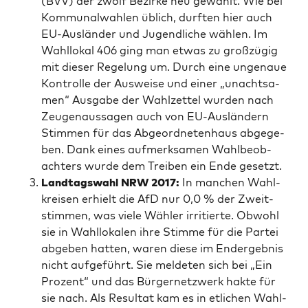
(BVV) der zwölf Bezir­ke neu gewählt. Wie bei
Kom­mu­nal­wah­len üblich, durf­ten hier auch
EU-Aus­län­der und Jugend­li­che wäh­len. Im
Wahl­lo­kal 406 ging man etwas zu groß­zü­gig
mit die­ser Rege­lung um. Durch eine unge­naue
Kon­trol­le der Aus­wei­se und einer „unacht­sa­
men“ Aus­ga­be der Wahl­zet­tel wur­den nach
Zeu­gen­aus­sa­gen auch von EU-Aus­län­dern
Stim­men für das Abge­ord­ne­ten­haus abge­ge­
ben. Dank eines auf­merk­sa­men Wahl­be­ob­
ach­ters wur­de dem Trei­ben ein Ende gesetzt.
Land­tags­wahl NRW 2017:
In man­chen Wahl­
krei­sen erhielt die AfD nur 0,0 % der Zweit­
stim­men, was vie­le Wäh­ler irri­tier­te. Obwohl
sie in Wahl­lo­ka­len ihre Stim­me für die Par­tei
abge­ben hat­ten, waren die­se im End­ergeb­nis
nicht auf­ge­führt. Sie mel­de­ten sich bei „Ein
Pro­zent“ und das Bür­ger­netz­werk hak­te für
sie nach. Als Resul­tat kam es in etli­chen Wahl­