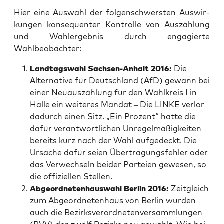
Hier eine Aus­wahl der fol­gen­schwers­ten Aus­wir­
kun­gen kon­se­quen­ter Kon­trol­le von Aus­zäh­lung
und Wahl­er­geb­nis durch enga­gier­te
Wahlbeobachter:
Land­tags­wahl Sach­sen-Anhalt 2016:
Die
Alter­na­ti­ve für Deutsch­land (AfD) gewann bei
einer Neu­aus­zäh­lung für den Wahl­kreis I in
Hal­le ein wei­te­res Man­dat – Die LINKE ver­lor
dadurch einen Sitz. „Ein Pro­zent“ hat­te die
dafür ver­ant­wort­li­chen Unre­gel­mä­ßig­kei­ten
bereits kurz nach der Wahl auf­ge­deckt. Die
Ursa­che dafür sei­en Über­tra­gungs­feh­ler oder
das Ver­wech­seln bei­der Par­tei­en gewe­sen, so
die offi­zi­el­len Stellen.
Abge­ord­ne­ten­haus­wahl Ber­lin 2016:
Zeit­gleich
zum Abge­ord­ne­ten­haus von Ber­lin wur­den
auch die Bezirks­ver­ord­ne­ten­ver­samm­lun­gen