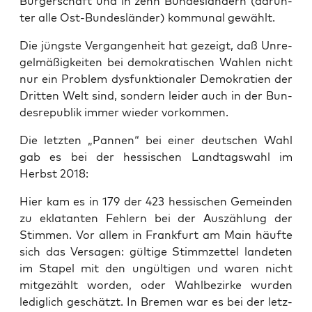
Bür­ger­schaft und in zehn Bun­des­län­dern (dar­un­
ter alle Ost-Bun­des­län­der) kom­mu­nal gewählt.
Die jüngs­te Ver­gan­gen­heit hat gezeigt, daß Unre­
gel­mä­ßig­kei­ten bei demo­kra­ti­schen Wah­len nicht
nur ein Pro­blem dys­funk­tio­na­ler Demo­kra­tien der
Drit­ten Welt sind, son­dern lei­der auch in der Bun­
des­re­pu­blik immer wie­der vorkommen.
Die letz­ten „Pan­nen“ bei einer deut­schen Wahl
gab es bei der hes­si­schen Land­tags­wahl im
Herbst 2018:
Hier kam es in 179 der 423 hes­si­schen Gemein­den
zu ekla­tan­ten Feh­lern bei der Aus­zäh­lung der
Stim­men. Vor allem in Frank­furt am Main häuf­te
sich das Ver­sa­gen: gül­ti­ge Stimm­zet­tel lan­de­ten
im Sta­pel mit den ungül­ti­gen und waren nicht
mit­ge­zählt wor­den, oder Wahl­be­zir­ke wur­den
ledig­lich geschätzt. In Bre­men war es bei der letz­