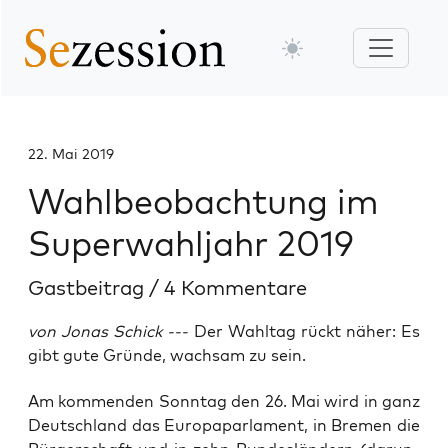
22. Mai 2019
Wahlbeobachtung im
Superwahljahr 2019
Gastbeitrag
/
4 Kommentare
von Jonas Schick ---
Der Wahltag rückt näher: Es
gibt gute Gründe, wachsam zu sein.
Am kom­men­den Sonn­tag den 26. Mai wird in ganz
Deutsch­land das Euro­pa­par­la­ment, in Bre­men die