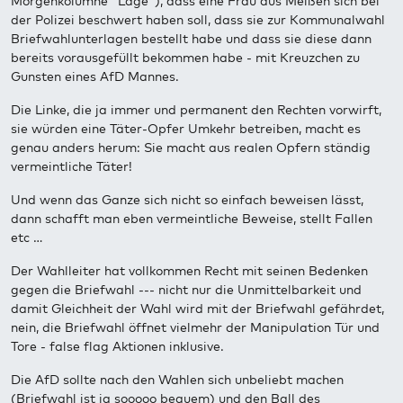
Morgenkolumne "Lage"), dass eine Frau aus Meißen sich bei
der Polizei beschwert haben soll, dass sie zur Kommunalwahl
Briefwahlunterlagen bestellt habe und dass sie diese dann
bereits vorausgefüllt bekommen habe - mit Kreuzchen zu
Gunsten eines AfD Mannes.
Die Linke, die ja immer und permanent den Rechten vorwirft,
sie würden eine Täter-Opfer Umkehr betreiben, macht es
genau anders herum: Sie macht aus realen Opfern ständig
vermeintliche Täter!
Und wenn das Ganze sich nicht so einfach beweisen lässt,
dann schafft man eben vermeintliche Beweise, stellt Fallen
etc …
Der Wahlleiter hat vollkommen Recht mit seinen Bedenken
gegen die Briefwahl --- nicht nur die Unmittelbarkeit und
damit Gleichheit der Wahl wird mit der Briefwahl gefährdet,
nein, die Briefwahl öffnet vielmehr der Manipulation Tür und
Tore - false flag Aktionen inklusive.
Die AfD sollte nach den Wahlen sich unbeliebt machen
(Briefwahl ist ja sooooo bequem) und den Ball des