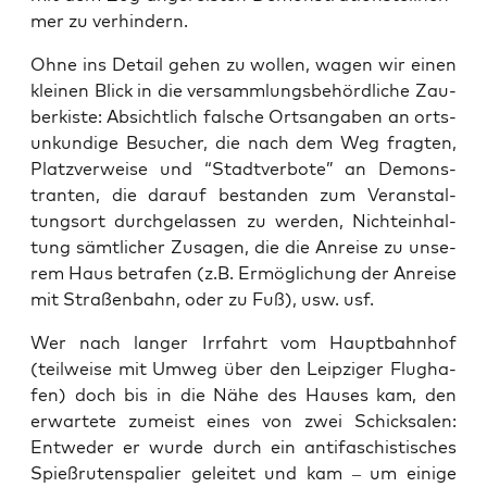
mer zu verhindern.
Ohne ins Detail gehen zu wol­len, wagen wir einen
klei­nen Blick in die ver­samm­lungs­be­hörd­li­che Zau­
ber­kis­te: Absicht­lich fal­sche Orts­an­ga­ben an orts­
un­kun­di­ge Besu­cher, die nach dem Weg frag­ten,
Platz­ver­wei­se und “Stadt­ver­bo­te” an Demons­
tran­ten, die dar­auf bestan­den zum Ver­an­stal­
tungs­ort durch­ge­las­sen zu wer­den, Nicht­ein­hal­
tung sämt­li­cher Zusa­gen, die die Anrei­se zu unse­
rem Haus betra­fen (z.B. Ermög­li­chung der Anrei­se
mit Stra­ßen­bahn, oder zu Fuß), usw. usf.
Wer nach lan­ger Irr­fahrt vom Haupt­bahn­hof
(teil­wei­se mit Umweg über den Leip­zi­ger Flug­ha­
fen) doch bis in die Nähe des Hau­ses kam, den
erwar­te­te zumeist eines von zwei Schick­sa­len:
Ent­we­der er wur­de durch ein anti­fa­schis­ti­sches
Spieß­ru­ten­spa­lier gelei­tet und kam – um eini­ge