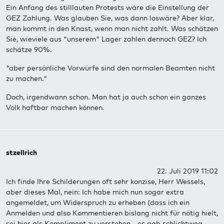
Ein Anfang des stilllauten Protests wäre die Einstellung der
GEZ Zahlung. Was glauben Sie, was dann loswäre? Aber klar,
man kommt in den Knast, wenn man nicht zahlt. Was schätzen
Sie, wieviele aus "unserem" Lager zahlen dennoch GEZ? Ich
schätze 90%.
"aber persönliche Vorwürfe sind den normalen Beamten nicht
zu machen."
Doch, irgendwann schon. Man hat ja auch schon ein ganzes
Volk haftbar machen können.
stzellrich
22. Juli 2019 11:02
Ich finde Ihre Schilderungen oft sehr konzise, Herr Wessels,
aber dieses Mal, nein: Ich habe mich nun sogar extra
angemeldet, um Widerspruch zu erheben (dass ich ein
Anmelden und also Kommentieren bislang nicht für nötig hielt,
sei hier als Kompliment zu verstehen - es gab schlichtweg