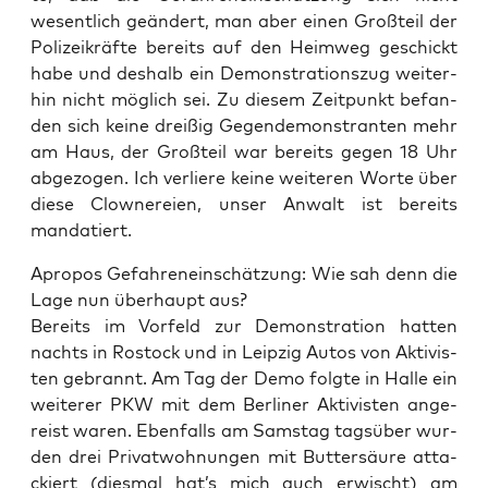
wesent­lich geän­dert, man aber einen Groß­teil der
Poli­zei­kräf­te bereits auf den Heim­weg geschickt
habe und des­halb ein Demons­tra­ti­ons­zug wei­ter­
hin nicht mög­lich sei. Zu die­sem Zeit­punkt befan­
den sich kei­ne drei­ßig Gegen­de­mons­tran­ten mehr
am Haus, der Groß­teil war bereits gegen 18 Uhr
abge­zo­gen. Ich ver­lie­re kei­ne wei­te­ren Wor­te über
die­se Clow­ne­rei­en, unser Anwalt ist bereits
mandatiert.
Apro­pos Gefah­ren­ein­schät­zung: Wie sah denn die
Lage nun über­haupt aus?
Bereits im Vor­feld zur Demons­tra­ti­on hat­ten
nachts in Ros­tock und in Leip­zig Autos von Akti­vis­
ten gebrannt. Am Tag der Demo folg­te in Hal­le ein
wei­te­rer PKW mit dem Ber­li­ner Akti­vis­ten ange­
reist waren. Eben­falls am Sams­tag tags­über wur­
den drei Pri­vat­woh­nun­gen mit But­ter­säu­re atta­
ckiert (dies­mal hat’s mich auch erwischt) am