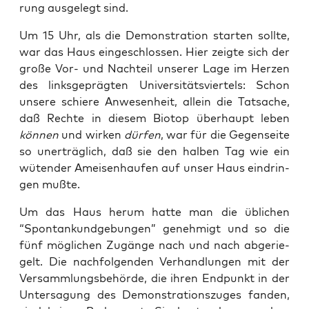
rung aus­ge­legt sind.
Um 15 Uhr, als die Demons­tra­ti­on star­ten soll­te,
war das Haus ein­ge­schlos­sen. Hier zeig­te sich der
gro­ße Vor- und Nach­teil unse­rer Lage im Her­zen
des links­ge­präg­ten Uni­ver­si­täts­vier­tels: Schon
unse­re schie­re Anwe­sen­heit, allein die Tat­sa­che,
daß Rech­te in die­sem Bio­top über­haupt leben
kön­nen
und wir­ken
dür­fen
, war für die Gegen­sei­te
so uner­träg­lich, daß sie den hal­ben Tag wie ein
wüten­der Amei­sen­hau­fen auf unser Haus ein­drin­
gen mußte.
Um das Haus her­um hat­te man die übli­chen
“Spon­tan­kund­ge­bun­gen” geneh­migt und so die
fünf mög­li­chen Zugän­ge nach und nach abge­rie­
gelt. Die nach­fol­gen­den Ver­hand­lun­gen mit der
Ver­samm­lungs­be­hör­de, die ihren End­punkt in der
Unter­sa­gung des Demons­tra­ti­ons­zu­ges fan­den,