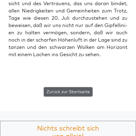
sicht und des Ver­trau­ens, das uns dar­an bin­det,
allen Nied­rig­kei­ten und Gemein­hei­ten zum Trotz,
Tage wie die­sen 20. Juli durch­zu­ste­hen und zu
bewei­sen, daß wir uns nicht nur auf den Gip­felli­ni­
en zu hal­ten ver­mö­gen, son­dern, daß wir auch
noch in der schar­fen Höhen­luft in der Lage sind zu
tan­zen und den schwar­zen Wol­ken am Hori­zont
mit einem Lachen ins Gesicht zu sehen.
Zurück zur Startseite
Nichts schreibt sich