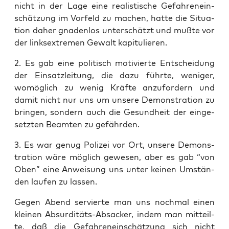
nicht in der Lage eine rea­lis­ti­sche Gefah­ren­ein­
schät­zung im Vor­feld zu machen, hat­te die Situa­
ti­on daher gna­den­los unter­schätzt und muß­te vor
der links­extre­men Gewalt kapitulieren.
2. Es gab eine poli­tisch moti­vier­te Ent­schei­dung
der Ein­satz­lei­tung, die dazu führ­te, weni­ger,
womög­lich zu wenig Kräf­te anzu­for­dern und
damit nicht nur uns um unse­re Demons­tra­ti­on zu
brin­gen, son­dern auch die Gesund­heit der ein­ge­
setz­ten Beam­ten zu gefährden.
3. Es war genug Poli­zei vor Ort, unse­re Demons­
tra­ti­on wäre mög­lich gewe­sen, aber es gab “von
Oben” eine Anwei­sung uns unter kei­nen Umstän­
den lau­fen zu lassen.
Gegen Abend ser­vier­te man uns noch­mal einen
klei­nen Absur­di­täts-Absa­cker, indem man mit­teil­
te, daß die Gefah­ren­ein­schät­zung sich nicht