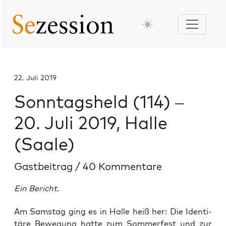
22. Juli 2019
Sonntagsheld (114) –
20. Juli 2019, Halle
(Saale)
Gastbeitrag
/
40 Kommentare
Ein Bericht.
Am Sams­tag ging es in Hal­le heiß her: Die Iden­ti­
tä­re Bewe­gung hat­te zum Som­mer­fest und zur