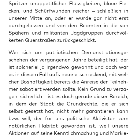
Sprit­zer
unap­pe­tit­li­cher
Flüs­sig­kei­ten, blaue Fle­
cken, und Schürf­wun­den rei­cher – schließ­lich in
unse­rer Mit­te an, oder er wur­de gar nicht erst
durch­ge­las­sen und von den Beam­ten in die von
Spä­hern und mili­tan­ten Jagd­grup­pen durch­völ­
ker­ten Quer­stra­ßen zurückgeschickt.
Wer sich am patrio­ti­schen Demons­tra­ti­ons­ge­
sche­hen der ver­gan­ge­nen Jah­re betei­ligt hat, der
ist sol­cher­lei ja irgend­wo gewohnt und doch war
es in die­sem Fall aufs neue erschre­ckend, mit wel­
cher Bos­haf­tig­keit bereits die Anrei­se der Teil­neh­
mer sabo­tiert wer­den soll­te. Kein Grund zu ver­za­
gen, sicher­lich – ist es doch gera­de die­ser Bereich,
in dem der Staat die Grund­rech­te, die er sich
selbst gesetzt hat, nicht mehr garan­tie­ren kann
bzw. will, der für uns poli­ti­sche Akti­vis­ten zum
natür­li­chen Habi­tat gewor­den ist, weil unse­re
Aktio­nen auf sei­ne Kennt­lich­ma­chung und Mar­kie­