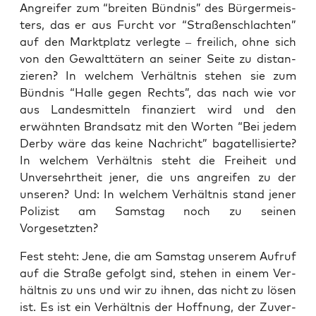
Angrei­fer zum “brei­ten Bünd­nis” des Bür­ger­meis­
ters, das er aus Furcht vor “Stra­ßen­schlach­ten”
auf den Markt­platz ver­leg­te – frei­lich, ohne sich
von den Gewalt­tä­tern an sei­ner Sei­te zu distan­
zie­ren? In wel­chem Ver­hält­nis ste­hen sie zum
Bünd­nis “Hal­le gegen Rechts”, das nach wie vor
aus Lan­des­mit­teln finan­ziert wird und den
erwähn­ten Brand­satz mit den Wor­ten “Bei jedem
Der­by wäre das kei­ne Nach­richt” baga­tel­li­sier­te?
In wel­chem Ver­hält­nis steht die Frei­heit und
Unver­sehrt­heit jener, die uns angrei­fen zu der
unse­ren? Und: In wel­chem Ver­hält­nis stand jener
Poli­zist am Sams­tag noch zu sei­nen
Vorgesetzten?
Fest steht: Jene, die am Sams­tag unse­rem Auf­ruf
auf die Stra­ße gefolgt sind, ste­hen in einem Ver­
hält­nis zu uns und wir zu ihnen, das nicht zu lösen
ist. Es ist ein Ver­hält­nis der Hoff­nung, der Zuver­