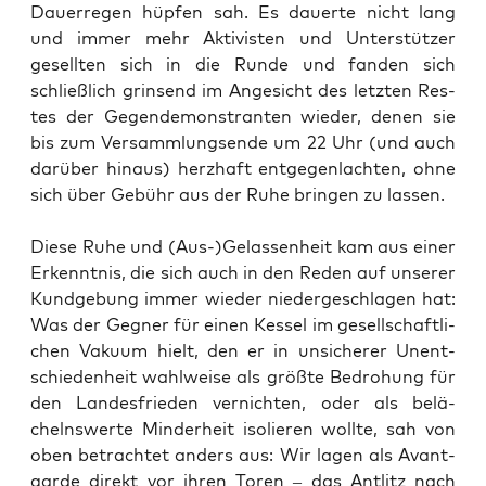
Dau­er­re­gen hüp­fen sah. Es dau­er­te nicht lang
und immer mehr Akti­vis­ten und Unter­stüt­zer
gesell­ten sich in die Run­de und fan­den sich
schließ­lich grin­send im Ange­sicht des letz­ten Res­
tes der Gegen­de­mons­tran­ten wie­der, denen sie
bis zum Ver­samm­lungs­en­de um 22 Uhr (und auch
dar­über hin­aus) herz­haft ent­ge­gen­lach­ten, ohne
sich über Gebühr aus der Ruhe brin­gen zu lassen.
Die­se Ruhe und (Aus-)Gelassenheit kam aus einer
Erkennt­nis, die sich auch in den Reden auf unse­rer
Kund­ge­bung immer wie­der nie­der­ge­schla­gen hat:
Was der Geg­ner für einen Kes­sel im gesell­schaft­li­
chen Vaku­um hielt, den er in unsi­che­rer Unent­
schie­den­heit wahl­wei­se als größ­te Bedro­hung für
den Lan­des­frie­den ver­nich­ten, oder als belä­
chelns­wer­te Min­der­heit iso­lie­ren woll­te, sah von
oben betrach­tet anders aus: Wir lagen als Avant­
gar­de direkt vor ihren Toren – das Ant­litz nach