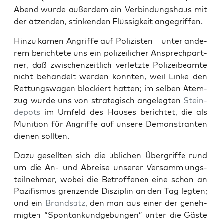
Abend wur­de außer­dem ein Ver­bin­dungs­haus mit
der ätzen­den, stin­ken­den Flüs­sig­keit angegriffen.
Hin­zu kamen Angrif­fe auf Poli­zis­ten – unter ande­
rem berich­te­te uns ein poli­zei­li­cher Ansprech­part­
ner, daß zwi­schen­zeit­lich ver­letz­te Poli­zei­be­am­te
nicht behan­delt wer­den konn­ten, weil Lin­ke den
Ret­tungs­wa­gen blo­ckiert hat­ten; im sel­ben Atem­
zug wur­de uns von stra­te­gisch ange­leg­ten
Stein­
de­pots
im Umfeld des Hau­ses berich­tet, die als
Muni­ti­on für Angrif­fe auf unse­re Demons­tran­ten
die­nen sollten.
Dazu gesell­ten sich die übli­chen Über­grif­fe rund
um die An- und Abrei­se unse­rer Ver­samm­lungs­
teil­neh­mer, wobei die Betrof­fe­nen eine schon an
Pazi­fis­mus gren­zen­de Dis­zi­plin an den Tag leg­ten;
und ein
Brand­satz
, den man aus einer der geneh­
mig­ten “Spon­tan­kund­ge­bun­gen” unter die Gäs­te