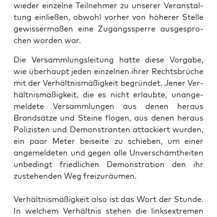
wie­der ein­zel­ne Teil­neh­mer zu unse­rer Ver­an­stal­
tung ein­lie­ßen, obwohl vor­her von höhe­rer Stel­le
gewis­ser­ma­ßen eine Zugangs­sper­re aus­ge­spro­
chen wor­den war.
Die Ver­samm­lungs­lei­tung hat­te die­se Vor­ga­be,
wie über­haupt jeden ein­zel­nen ihrer Rechts­brü­che
mit der Ver­hält­nis­mä­ßig­keit begrün­det. Jener Ver­
hält­nis­mä­ßig­keit, die es nicht erlaub­te, unan­ge­
mel­de­te Ver­samm­lun­gen aus denen her­aus
Brand­sät­ze und Stei­ne flo­gen, aus denen her­aus
Poli­zis­ten und Demons­tran­ten atta­ckiert wur­den,
ein paar Meter bei­sei­te zu schie­ben, um einer
ange­mel­de­ten und gegen alle Unver­schämt­hei­ten
unbe­dingt fried­li­chen Demons­tra­ti­on den ihr
zuste­hen­den Weg freizuräumen.
Ver­hält­nis­mä­ßig­keit also ist das Wort der Stun­de.
In wel­chem Ver­hält­nis ste­hen die links­extre­men