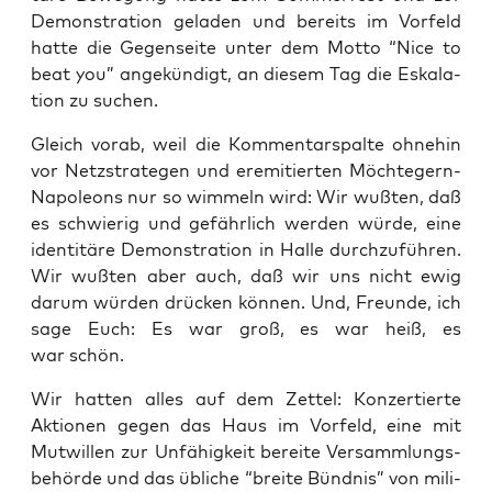
Demons­tra­ti­on gela­den und bereits im Vor­feld
hat­te die Gegen­sei­te unter dem Mot­to “Nice to
beat you” ange­kün­digt, an die­sem Tag die Eska­la­
ti­on zu suchen.
Gleich vor­ab, weil die Kom­men­tar­spal­te ohne­hin
vor Netz­stra­te­gen und ere­mi­tier­ten Möch­te­gern-
Napo­le­ons nur so wim­meln wird: Wir wuß­ten, daß
es schwie­rig und gefähr­lich wer­den wür­de, eine
iden­ti­tä­re Demons­tra­ti­on in Hal­le durch­zu­füh­ren.
Wir wuß­ten aber auch, daß wir uns nicht ewig
dar­um wür­den drü­cken kön­nen. Und, Freun­de, ich
sage Euch: Es war groß, es war heiß, es
war schön.
Wir hat­ten alles auf dem Zet­tel: Kon­zer­tier­te
Aktio­nen gegen das Haus im Vor­feld, eine mit
Mut­wil­len zur Unfä­hig­keit berei­te Ver­samm­lungs­
be­hör­de und das übli­che “brei­te Bünd­nis” von mili­