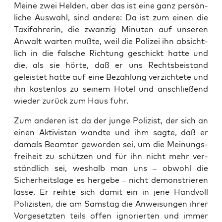
Mei­ne zwei Hel­den, aber das ist eine ganz per­sön­
li­che Aus­wahl, sind ande­re: Da ist zum einen die
Taxi­fah­re­rin, die zwan­zig Minu­ten auf unse­ren
Anwalt war­ten muß­te, weil die Poli­zei ihn absicht­
lich in die fal­sche Rich­tung geschickt hat­te und
die, als sie hör­te, daß er uns Rechts­bei­stand
geleis­tet hat­te auf eine Bezah­lung ver­zich­te­te und
ihn kos­ten­los zu sei­nem Hotel und anschlie­ßend
wie­der zurück zum Haus fuhr.
Zum ande­ren ist da der jun­ge Poli­zist, der sich an
einen Akti­vis­ten wand­te und ihm sag­te, daß er
damals Beam­ter gewor­den sei, um die Mei­nungs­
frei­heit zu schüt­zen und für ihn nicht mehr ver­
ständ­lich sei, wes­halb man uns – obwohl die
Sicher­heits­la­ge es her­ge­be – nicht demons­trie­ren
las­se. Er reih­te sich damit ein in jene Hand­voll
Poli­zis­ten, die am Sams­tag die Anwei­sun­gen ihrer
Vor­ge­setz­ten teils offen igno­rier­ten und immer