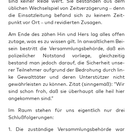
sind kei­ner Rede wert. Sie bestan­den aus dem
übli­chen Wech­sel­spiel von Zeit­ver­zö­ge­rung – denn
die Ein­satz­lei­tung befand sich zu kei­nem Zeit­
punkt vor Ort – und revi­dier­ten Zusagen.
Am Ende des zähen Hin und Hers lag alles offen
zuta­ge, was es zu wis­sen gilt. In anwalt­li­chem Bei­
sein bestritt die Ver­samm­lungs­be­hör­de, daß ein
poli­zei­li­cher Not­stand vor­lie­ge, gleich­zei­tig
bestand man jedoch dar­auf, die Sicher­heit unse­
rer Teil­neh­mer auf­grund der Bedro­hung durch lin­
ke Gewalt­tä­ter und deren Unter­stüt­zer nicht
gewähr­leis­ten zu kön­nen. Zitat (sinn­ge­mäß): “Wir
sind schon froh, daß sie über­haupt alle heil hier
ange­kom­men sind.”
Im Raum ste­hen für uns eigent­lich nur drei
Schlußfolgerungen:
1. Die zustän­di­ge Ver­samm­lungs­be­hör­de war