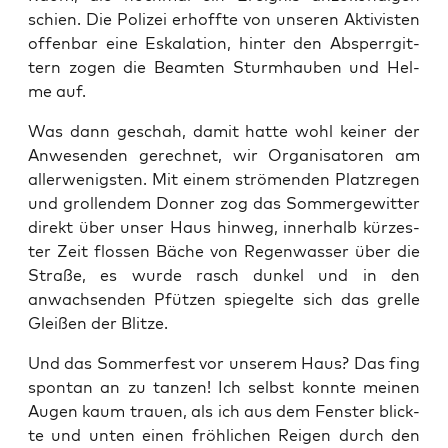
schien. Die Poli­zei erhoff­te von unse­ren Akti­vis­ten
offen­bar eine Eska­la­ti­on, hin­ter den Absperr­git­
tern zogen die Beam­ten Sturm­hau­ben und Hel­
me auf.
Was dann geschah, damit hat­te wohl kei­ner der
Anwe­sen­den gerech­net, wir Orga­ni­sa­to­ren am
aller­we­nigs­ten. Mit einem strö­men­den Platz­re­gen
und grol­len­dem Don­ner zog das Som­mer­ge­wit­ter
direkt über unser Haus hin­weg, inner­halb kür­zes­
ter Zeit flos­sen Bäche von Regen­was­ser über die
Stra­ße, es wur­de rasch dun­kel und in den
anwach­sen­den Pfüt­zen spie­gel­te sich das grel­le
Glei­ßen der Blitze.
Und das Som­mer­fest vor unse­rem Haus? Das fing
spon­tan an zu tan­zen! Ich selbst konn­te mei­nen
Augen kaum trau­en, als ich aus dem Fens­ter blick­
te und unten einen fröh­li­chen Rei­gen durch den