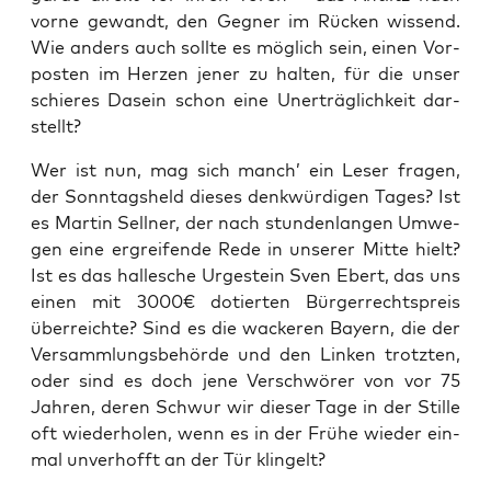
vor­ne gewandt, den Geg­ner im Rücken wis­send.
Wie anders auch soll­te es mög­lich sein, einen Vor­
pos­ten im Her­zen jener zu hal­ten, für die unser
schie­res Dasein schon eine Uner­träg­lich­keit dar­
stellt?
Wer ist nun, mag sich manch’ ein Leser fra­gen,
der Sonn­tags­held die­ses denk­wür­di­gen Tages? Ist
es Mar­tin Sell­ner, der nach stun­den­lan­gen Umwe­
gen eine ergrei­fen­de Rede in unse­rer Mit­te hielt?
Ist es das hal­le­sche Urge­stein Sven Ebert, das uns
einen mit 3000€ dotier­ten Bür­ger­rechts­preis
über­reich­te? Sind es die wacke­ren Bay­ern, die der
Ver­samm­lungs­be­hör­de und den Lin­ken trotz­ten,
oder sind es doch jene Ver­schwö­rer von vor 75
Jah­ren, deren Schwur wir die­ser Tage in der Stil­le
oft wie­der­ho­len, wenn es in der Frü­he wie­der ein­
mal unver­hofft an der Tür klingelt?