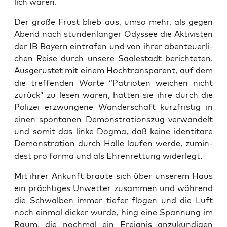
lich waren.
Der gro­ße Frust blieb aus, umso mehr, als gegen
Abend nach stun­den­lan­ger Odys­see die Akti­vis­ten
der IB Bay­ern ein­tra­fen und von ihrer aben­teu­er­li­
chen Rei­se durch unse­re Saal­e­stadt berich­te­ten.
Aus­ge­rüs­tet mit einem Hoch­trans­pa­rent, auf dem
die tref­fen­den Wor­te “Patrio­ten wei­chen nicht
zurück” zu lesen waren, hat­ten sie ihre durch die
Poli­zei erzwun­ge­ne Wan­der­schaft kurz­fris­tig in
einen spon­ta­nen Demons­tra­ti­ons­zug ver­wan­delt
und somit das lin­ke Dog­ma, daß kei­ne iden­ti­tä­re
Demons­tra­ti­on durch Hal­le lau­fen wer­de, zumin­
dest pro for­ma und als Ehren­ret­tung widerlegt.
Mit ihrer Ankunft brau­te sich über unse­rem Haus
ein präch­ti­ges Unwet­ter zusam­men und wäh­rend
die Schwal­ben immer tie­fer flo­gen und die Luft
noch ein­mal dicker wur­de, hing eine Span­nung im
Raum, die noch­mal ein Ereig­nis anzu­kün­di­gen