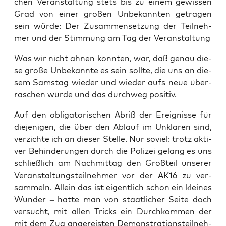
chen Ver­an­stal­tung stets bis zu einem gewis­sen
Grad von einer gro­ßen Unbe­kann­ten getra­gen
sein wür­de: Der Zusam­men­set­zung der Teil­neh­
mer und der Stim­mung am Tag der Veranstaltung
Was wir nicht ahnen konn­ten, war, daß genau die­
se gro­ße Unbe­kann­te es sein soll­te, die uns an die­
sem Sams­tag wie­der und wie­der aufs neue über­
ra­schen wür­de und das durch­weg positiv.
Auf den obli­ga­to­ri­schen Abriß der Ereig­nis­se für
die­je­ni­gen, die über den Ablauf im Unkla­ren sind,
ver­zich­te ich an die­ser Stel­le. Nur soviel: trotz akti­
ver Behin­de­run­gen durch die Poli­zei gelang es uns
schließ­lich am Nach­mit­tag den Groß­teil unse­rer
Ver­an­stal­tungs­teil­neh­mer vor der AK16 zu ver­
sam­meln. Allein das ist eigent­lich schon ein klei­nes
Wun­der – hat­te man von staat­li­cher Sei­te doch
ver­sucht, mit allen Tricks ein Durch­kom­men der
mit dem Zug ange­reis­ten Demons­tra­ti­ons­teil­neh­