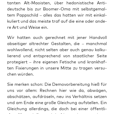
tan­ten Alt-Mao­is­ten, über hedo­nis­ti­sche Anti­
deut­sche bis zur Boo­mer-Oma mit selbst­ge­mal­
tem Papp­schild – alles das hat­ten wir mit ein­kal­
ku­liert und das meis­te traf auf die eine oder ande­
re Art und Wei­se ein.
Wir hat­ten auch gerech­net mit jener Hand­voll
absei­ti­ger alt­rech­ter Gestal­ten, die – manch­mal
wohl­wol­lend, nicht sel­ten aber auch genau kal­ku­
lie­rend und ent­spre­chend von staat­li­cher Sei­te
pro­te­giert – ihre eige­nen Feti­sche und krank­haf­
ten Fixie­run­gen in unse­re Mit­te zu tra­gen ver­su­
chen würden.
Sie mer­ken schon: Die Demo­vor­be­rei­tung hieß für
uns vor allem: Rech­nen hier wie da, abwä­gen,
abschät­zen, auf­drö­seln, neu ins Ver­hält­nis set­zen
und am Ende eine gro­ße Glei­chung auf­stel­len. Ein
Glei­chung aller­dings, die doch bei einer öffent­li­