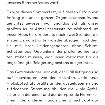
unse­res Som­mer­fes­tes warf.
Es war die­ses Som­mer­fest, auf des­sen Erfolg von
Anfang an unser gan­zer Orga­ni­sa­ti­ons­auf­wand
gerich­tet gewe­sen war und das sich als unser
größ­tes As im Ärmel her­aus­stell­te: Wäh­rend um
unser Haus her­um bereits nach zwei Stun­den die
ers­ten Demons­tran­ten wie­der abzo­gen, nach­dem
sie mit ihren Lei­dens­ge­nos­sen ohne Schirm,
Schat­ten oder Geträn­ke in der pral­len Son­ne hat­
ten ste­hen müs­sen, war unser Vor­pos­ten für die
ange­kün­dig­te Bela­ge­rung bes­tens ausgerüstet.
Das Geträn­ke­la­ger war voll, der Grill lief genau so
auf Hoch­tou­ren, wie der Holz­ofen. Jede neue
Hiobs­bot­schaft prall­te an der aus­ge­las­se­nen und
zufrie­de­nen Stim­mung ab, der die küh­le Apfel­
schor­le in der einen und der damp­fen­de Flamm­ku­
chen in der ande­ren Hand sicher­lich nicht abträg­