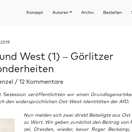
Konzept
Autoren
Archiv
Bestellen
 2019
und West (1) – Görlitzer
nderheiten
enzel
/
12 Kommentare
0.
Sezession
veröffentlichten wir
einen Grundlagenartikel
ch den widersprüchlichen Ost-West-Identitäten der AfD.
Nun mel­den sich zwei direkt Betei­lig­te aus Os
zu Wort. Wir geben zunächst den Bei­trag von 
zel, Dres­den, wie­der, bevor Roger Beck­amp