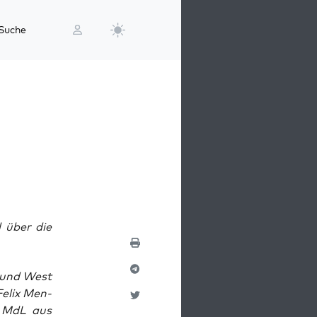
Suche
 über die
t und West
Felix Men­
, MdL aus