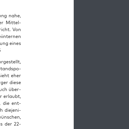
rung nahe,
r Mit­tel­
richt. Von
in­ter­nen
­tung eines
S
­ge­stellt,
­stands­po­
 sieht eher
­ger die­se
 auch über­
r erlaubt,
, die ent­
die­je­ni­
wün­schen,
ls der 22-