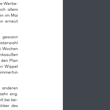
die Wer­be­
Doch allem
len im Mai
sen erneut
itz gewann
s­ter­wahl
rei Wochen
nks­au­ßen
f den Plan
en Wip­pel
 immer­hin
e ande­ren
 sehr eng.
lt bei kei­
­ti­ker des