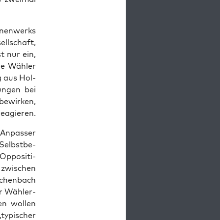
­nen­werks
ell­schaft,
t nur ein,
re Wäh­ler
g aus Hol­
un­gen bei
bewir­ken,
 reagieren.
 Anpas­ser
Selbst­be­
ppo­si­ti­
 zwi­schen
­chen­bach
er Wäh­ler­
n wol­len
„typi­scher