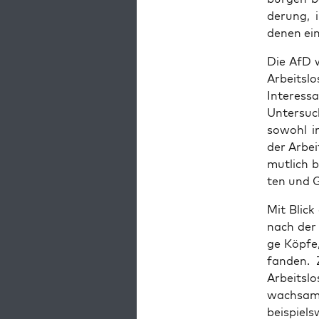
de­rung, 
denen eine
Die AfD w
Arbeits­l
Inter­es­
Unter­su­
sowohl i
der Arbei
mut­lich b
ten und G
Mit Blick 
nach der D
ge Köp­fe
fan­den. 
Arbeits­l
wach­sam 
bei­spiel