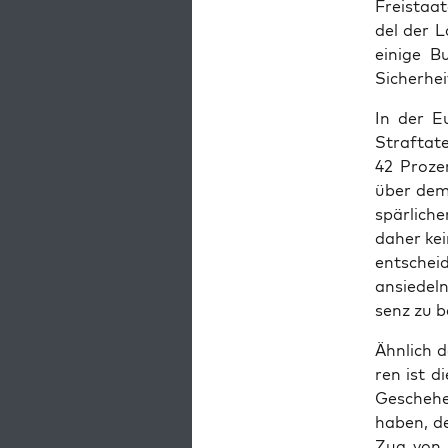
Frei­staa
del der La
eini­ge B
Sicher­hei
In der Eu
Straf­ta­
42 Pro­ze
über dem 
spär­li­ch
daher kei
ent­schei­
ansie­del
senz zu b
Ähn­lich d
ren ist di
Gesche­he
haben, de
Zug von D