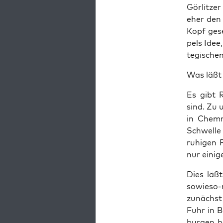
Gör­lit­ze
eher den 
Kopf gese
pels Idee
te­gi­sch
Was läßt 
Es gibt R
sind. Zu 
in Chem­n
Schwel­le
ruhi­gen 
nur eini­
Dies läßt
sowie­so-
zunächst 
Fuhr in B
bur­gen b