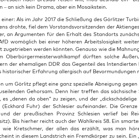
n – an sich kein Dra­ma, aber ein Mosaikstein.
einer: Als im Jahr 2017 die Schlie­ßung des Gör­lit­zer Tur­bi
ns droh­te, fiel dem Vor­stands­vor­sit­zen­den der Akti­en­ge­s
er, an Argu­men­ten für den Erhalt des Stand­orts zunächs
fD womög­lich bei einer höhe­ren Arbeits­lo­sig­keit wei­te­
ht zuge­trie­ben wer­den könn­ten. Genau­so wie die Mah­nun
m Ober­bür­ger­meis­ter­wahl­kampf dürf­ten sol­che Äuße­r
ern der ehe­ma­li­gen DDR das Gegen­teil des Inten­dier­ten 
 his­to­ri­scher Erfah­rung all­er­gisch auf Bevor­mun­dun­gen
on um Gör­litz pflegt eine ganz spe­zi­el­le Abnei­gung gegen
us­ei­len­den Gehor­sam. Denn hier tref­fen das säch­si­sche 
, es „denen da oben“ zu zei­gen, und der „dick­schä­del­i­ge O
“ (Eck­hard Fuhr) der Schle­si­er auf­ein­an­der. Die Gren­ze
und der preu­ßi­schen Pro­vinz Schle­si­en ver­lief bei Rei
sitz). Bis hier­her reicht auch der Wahl­kreis 58. Ein smar­t
er wie Kret­schmer, der allen das erzählt, was man höre
cheint in die­sem Land­strich ein Fremd­kör­per zu sein. Ein 