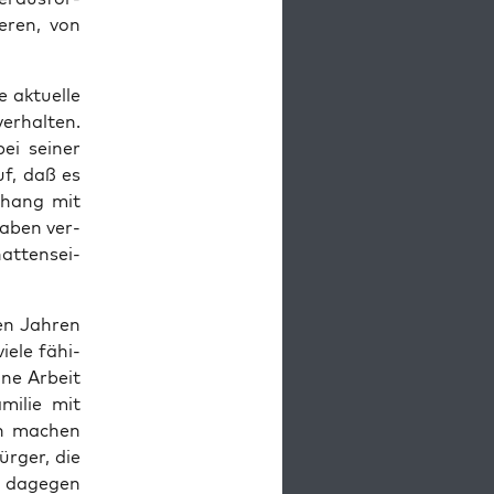
e­ren, von
aktu­el­le
r­hal­ten.
ei sei­ner
uf, daß es
­hang mit
haben ver­
at­ten­sei­
ten Jah­ren
ie­le fähi­
ine Arbeit
mi­lie mit
gen machen
r­ger, die
t dage­gen