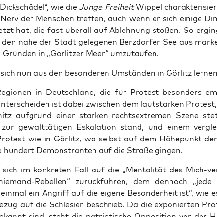
r Dick­schä­del“, wie die
Jun­ge Frei­heit
Wip­pel cha­rak­te­ri­sier
Nerv der Men­schen tref­fen, auch wenn er sich eini­ge Din
tzt hat, die fast über­all auf Ableh­nung sto­ßen. So ergi
, den nahe der Stadt gele­ge­nen Berz­dor­fer See aus mar­ke­
en Grün­den in „Gör­lit­zer Meer“ umzutaufen.
sich nun aus den beson­de­ren Umstän­den in Gör­litz lernen
egio­nen in Deutsch­land, die für Pro­test beson­ders emp
unter­schei­den ist dabei zwi­schen dem laut­star­ken Pro­test
itz auf­grund einer star­ken rechts­extre­men Sze­ne st
 zur gewalt­tä­ti­gen Eska­la­ti­on stand, und einem ver­glei
Pro­test wie in Gör­litz, wo selbst auf dem Höhe­punkt der A
ge hun­dert Demons­tran­ten auf die Stra­ße gingen.
 sich im kon­kre­ten Fall auf die „Men­ta­li­tät des Mich-ver
nie­mand-Rebel­len“ zurück­füh­ren, dem den­noch „jede 
ein­mal ein Angriff auf die eige­ne Beson­der­heit ist“, wie e
ezug auf die Schle­si­er beschrieb. Da die expo­nier­ten Pro­
ekannt sind, steht die patrio­ti­sche Oppo­si­ti­on vor der He