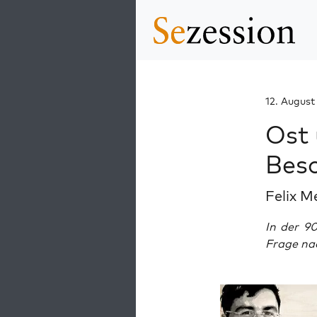
12. August
Ost 
Beso
Felix M
In der 9
Frage na