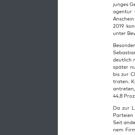
jun­ges Ge
agen­tur 
Anschein 
2019 konn
unter Bew
Beson­der
Sebas­ti­
deut­lich
spä­ter n
bis zur C
tra­ten. 
antre­ten
44,8 Pro­z
Da zur La
Par­tei­e
Seit ander
nem Fir­me