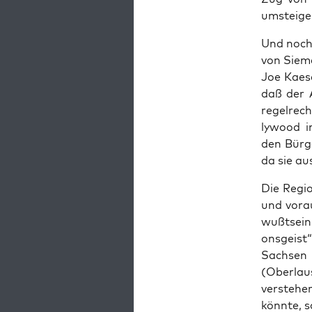
umstei­ge
Und noch 
von Sie­me
Joe Kae­s
daß der A
regel­rec
ly­wood i
den Bür­g
da sie aus
Die Regi­
und vor­a
wußt­sein
ons­geist
Sach­sen 
(Ober­lau­
ver­ste­h
könn­te, s