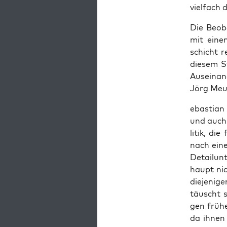
viel­fach 
Die Beob­
mit einem
schicht r
die­sem S
Aus­ein­an
Jörg Meu­t
ebas­ti­an
und auch e
li­tik, di
nach einer
Detail­un­
haupt nic
die­je­ni
täuscht s
gen frü­h
da ihnen 