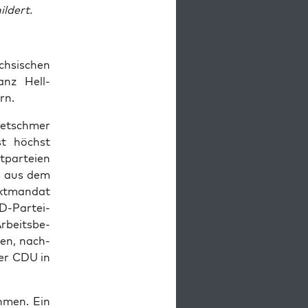
ildert.
h­si­schen
anz Hell­
rn.
ret­schmer
ist höchst
­par­tei­en
ts aus dem
kt­man­dat
D-Par­tei­
rbeits­be­
gen, nach­
der CDU in
h­men. Ein