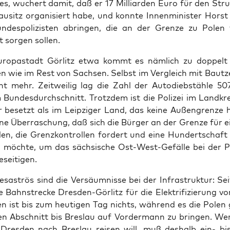
­tes, wuchert damit, daß er 17 Mil­li­ar­den Euro für den Stru
u­sitz orga­ni­siert habe, und konn­te Innen­mi­nis­ter Horst
un­des­po­li­zis­ten abrin­gen, die an der Gren­ze zu Pole
t sor­gen sollen.
ro­pa­stadt Gör­litz etwa kommt es näm­lich zu dop­pelt 
ten wie im Rest von Sach­sen. Selbst im Ver­gleich mit Baut­z
nt mehr. Zeit­wei­lig lag die Zahl der Auto­dieb­stäh­le 50
Bun­des­durch­schnitt. Trotz­dem ist die Poli­zei im Land­krei
er besetzt als im Leip­zi­ger Land, das kei­ne Außen­gren­ze 
­ne Über­ra­schung, daß sich die Bür­ger an der Gren­ze für ei
den, die Grenz­kon­trol­len for­dert und eine Hun­dert­schaft 
n möch­te, um das säch­si­sche Ost-West-Gefäl­le bei der Pol
eseitigen.
esas­trös sind die Ver­säum­nis­se bei der Infra­struk­tur: S
e Bahn­stre­cke Dres­den-Gör­litz für die Elek­tri­fi­zie­rung vor
n ist bis zum heu­ti­gen Tag nichts, wäh­rend es die Polen
n Abschnitt bis Bres­lau auf Vor­der­mann zu brin­gen. W
res­den nach Bres­lau rei­sen will, muß des­halb ein- bi