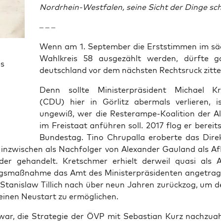
Nord­rhein-West­fa­len, sei­ne Sicht der Din­ge sch
– – –
Wenn am 1. Sep­tem­ber die Erst­stim­men im säc
Wahl­kreis 58 aus­ge­zählt wer­den, dürf­te g
es
deutsch­land vor dem nächs­ten Rechts­ruck zitte
Denn soll­te Minis­ter­prä­si­dent Micha­el K
(CDU) hier in Gör­litz aber­mals ver­lie­ren, 
unge­wiß, wer die Res­te­ram­pe-Koali­ti­on der Alt
im Frei­staat anfüh­ren soll. 2017 flog er berei
Bun­des­tag. Tino Chrup­al­la erober­te das Dire
inzwi­schen als Nach­fol­ger von Alex­an­der Gau­land als Af
en­der gehan­delt. Kret­schmer erhielt der­weil qua­si als A
gs­maß­nah­me das Amt des Minis­ter­prä­si­den­ten ange­tra­
Sta­nis­law Til­lich nach über neun Jah­ren zurück­zog, um 
einen Neu­start zu ermöglichen.
ar, die Stra­te­gie der ÖVP mit Sebas­ti­an Kurz nach­zu­a