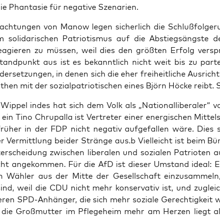
die Phan­ta­sie für nega­ti­ve Szenarien.
ach­tun­gen von Manow legen sicher­lich die Schluß­fol­ge­
 soli­da­ri­schen Patrio­tis­mus auf die Abstiegs­ängs­te de
eagie­ren zu müs­sen, weil dies den größ­ten Erfolg ver­sp
tand­punkt aus ist es bekannt­lich nicht weit bis zu par­tei­
­der­set­zun­gen, in denen sich die eher frei­heit­li­che Aus­rich
hen mit der sozi­al­pa­trio­ti­schen eines Björn Höcke reibt. 
 Wip­pel indes hat sich dem Volk als „Natio­nal­li­be­ra­ler“ vor
in Tino Chrup­al­la ist Ver­tre­ter einer ener­gi­schen Mit­tel
e frü­her in der FDP nicht nega­tiv auf­ge­fal­len wäre. Dies
 Ver­mitt­lung bei­der Strän­ge aus.b Viel­leicht ist beim Bür
ter­schei­dung zwi­schen libe­ra­len und sozia­len Patrio­ten
ht ange­kom­men. Für die AfD ist die­ser Umstand ide­al: E
­gen Wäh­ler aus der Mit­te der Gesell­schaft ein­zu­sam­meln
ind, weil die CDU nicht mehr kon­ser­va­tiv ist, und zugleich 
e­ren SPD-Anhän­ger, die sich mehr sozia­le Gerech­tig­keit 
die Groß­mutter im Pfle­ge­heim mehr am Her­zen liegt a