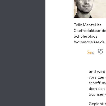
Felix Menzel ist
Chefredakteur d
Schülerblogs
blauenarzisse.de
.
und wird 
vor­sit­z
schaf­fun
dem sich 
Sach­sen 
Geplant w