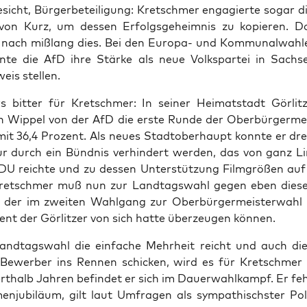
sicht, Bür­ger­be­tei­li­gung: Kret­schmer enga­gier­te sogar 
von Kurz, um des­sen Erfolgs­ge­heim­nis zu kopie­ren. 
nach miß­lang dies. Bei den Euro­pa- und Kom­mu­nal­wah­
­te die AfD ihre Stär­ke als neue Volks­par­tei in Sach­
eis stellen.
s bit­ter für Kret­schmer: In sei­ner Hei­mat­stadt Gör­l
an Wip­pel von der AfD die ers­te Run­de der Ober­bür­ger­mei
 mit 36,4 Pro­zent. Als neu­es Stadt­ober­haupt konn­te er d
ur durch ein Bünd­nis ver­hin­dert wer­den, das von ganz Li
DU reich­te und zu des­sen Unter­stüt­zung Film­grö­ßen au
Kret­schmer muß nun zur Land­tags­wahl gegen eben die­s
, der im zwei­ten Wahl­gang zur Ober­bür­ger­meis­ter­wahl
ent der Gör­lit­zer von sich hat­te über­zeu­gen können.
nd­tags­wahl die ein­fa­che Mehr­heit reicht und auch di
n Bewer­ber ins Ren­nen schi­cken, wird es für Kret­schmer
t­halb Jah­ren befin­det er sich im Dau­er­wahl­kampf. Er feh
n­ju­bi­lä­um, gilt laut Umfra­gen als sym­pa­thischs­ter Poli