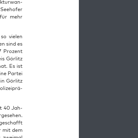
k­tur­wan­
 See­ho­fer
n für mehr
so vie­len
en sind es
7 Pro­zent
s Gör­litz
hat. Es ist
ne Par­tei
in Gör­litz
i­zei­prä­
eit 40 Jah­
­ge­se­hen.
 geschafft
er mit dem
s zwei­mal