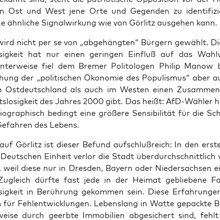
in Ost und West jene Orte und Gegen­den zu iden­ti­fi­zi
 ähn­li­che Signal­wir­kung wie von Gör­litz aus­ge­hen kann.
ird nicht per se von „abge­häng­ten“ Bür­gern gewählt. Die 
o­sig­keit hat nur einen gerin­gen Ein­fluß auf das Wahl­ve
san­ter­wei­se fiel dem Bre­mer Poli­to­lo­gen Phil­ip Manow b
chung der „poli­ti­schen Öko­no­mie des Popu­lis­mus“ aber a
n Ost­deutsch­land als auch im Wes­ten einen Zusam­men
ts­lo­sig­keit des Jah­res 2000 gibt. Das heißt: AfD-Wäh­ler 
io­gra­phisch bedingt eine grö­ße­re Sen­si­bi­li­tät für die Sch
efah­ren des Lebens.
auf Gör­litz ist die­ser Befund auf­schluß­reich: In den ers­
eut­schen Ein­heit ver­lor die Stadt über­durch­schnitt­lich v
, weil die­se nur in Dres­den, Bay­ern oder Nie­der­sach­sen e
Zugleich dürf­te fast jede in der Hei­mat geblie­be­ne Fa
o­sig­keit in Berüh­rung gekom­men sein. Die­se Erfah­run­
für Fehl­ent­wick­lun­gen. Lebens­lang in Wat­te gepack­te Bü
s­wei­se durch geerb­te Immo­bi­li­en abge­si­chert sind, fehl