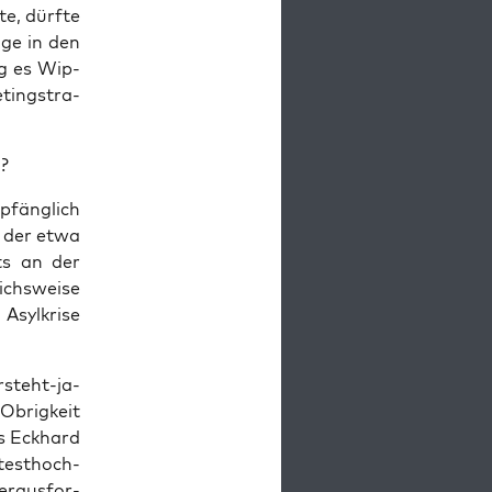
­te, dürf­te
­ge in den
ng es Wip­
ting­stra­
?
­fäng­lich
, der etwa
ets an der
chs­wei­se
syl­kri­se
­steht-ja-
Obrig­keit
s Eck­hard
test­hoch­
r­aus­for­